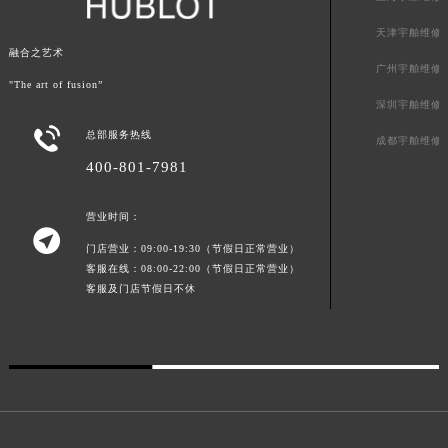
青海省海北藏族自治州海晏县将军路宇舶售后服务中心（需提前预约）
天津宇舶维修
青海省海东市乐都区滨河路宇舶售后服务中心（需提前预约）
融合之艺术
广州宇舶维修
青海省海南藏族自治州共和县青海湖大街宇舶售后服务中心（需提前预约）
"The art of fusion”
青海省海西蒙古族藏族自治州德令哈市柴达木路宇舶售后服务中心（需提前预约）
深圳宇舶维修

青海省黄南藏族自治州同仁市德合隆路宇舶售后服务中心（需提前预约）
总部服务热线
成都宇舶维修
青海省西宁市城西区海湖新区西关大道宇舶售后服务中心（需提前预约）
400-801-7981
青海省玉树藏族自治州结古镇胜利路宇舶售后服务中心（需提前预约）
陕西省安康市汉滨区金州路宇舶售后服务中心（需提前预约）
营业时间：

陕西省宝鸡市渭滨区经二路宇舶售后服务中心（需提前预约）
门店营业：09:00-19:30（节假日正常营业）
客服在线：08:00-22:00（节假日正常营业）
陕西省汉中市汉台区北大街宇舶售后服务中心（需提前预约）
客服及门店节假日不休
陕西省商洛市商州区州城街宇舶售后服务中心（需提前预约）
陕西省铜川市王益区红旗街宇舶售后服务中心（需提前预约）
陕西省渭南市临渭区东风大街宇舶售后服务中心（需提前预约）
陕西省咸阳市秦都区沣西新城统一西路与白马河路交汇处宇舶售后服务中心（需提前预约）
陕西省延安市宝塔区中心街宇舶售后服务中心（需提前预约）
陕西省榆林市榆阳区长兴路宇舶售后服务中心（需提前预约）