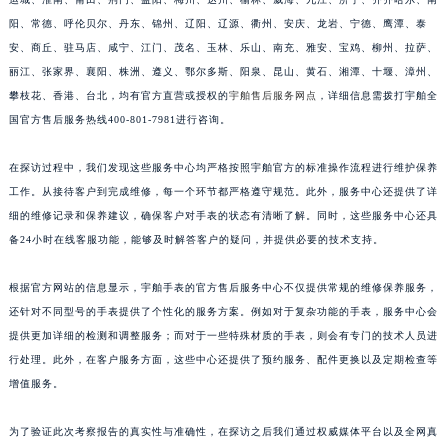
福建省三明市三元区东乾二路宇舶售后服务中心（需提前预约）
阳、常德、呼伦贝尔、丹东、锦州、辽阳、辽源、衢州、安庆、龙岩、宁德、鹰潭、泰
福建省漳州市龙文区步港路宇舶售后服务中心（需提前预约）
安、商丘、驻马店、咸宁、江门、茂名、玉林、乐山、南充、雅安、宝鸡、柳州、拉萨、
丽江、张家界、襄阳、株洲、遵义、鄂尔多斯、阳泉、昆山、黄石、湘潭、十堰、漳州、
江苏省常州市新北区龙锦路1590号现代传媒中心5号楼10层1008室宇舶售后服务中心（需提前预约）
攀枝花、香港、台北，均有官方直营或授权的
宇舶售后服务网点
，详细信息需拨打宇舶全
江苏省淮安市清江浦区淮海北路宇舶售后服务中心（需提前预约）
国官方售后服务热线400-801-7981进行咨询。
江苏省连云港市海州区通灌北路宇舶售后服务中心（需提前预约）
江苏省南京市秦淮区中山南路1号南京中心22层22-C1-C3室宇舶售后服务中心（需提前预约）
在探访过程中，我们发现这些服务中心均严格按照宇舶官方的标准操作流程进行维护保养
江苏省宿迁市宿城区西湖路宇舶售后服务中心（需提前预约）
工作。从接待客户到完成维修，每一个环节都严格遵守规范。此外，服务中心还提供了详
江苏省泰州市海陵区永定东路399号置地商务中心东塔（华润万象城）17层1706室宇舶售后服务中心（需提前预约）
细的维修记录和保养建议，确保客户对手表的状态有清晰了解。同时，这些服务中心还具
备24小时在线客服功能，能够及时解答客户的疑问，并提供必要的技术支持。
江苏省徐州市鼓楼区淮海东路29号苏宁广场IFC国际金融中心35层3508室宇舶售后服务中心（需提前预约）
江苏省盐城市盐都区世纪大道5号盐城金融城写字楼1号楼16层1604室宇舶售后服务中心（需提前预约）
根据官方网站的信息显示，宇舶手表的官方售后服务中心不仅提供常规的维修保养服务，
江苏省扬州市邗江区国展路29号星耀天地写字楼1号楼18层1803室宇舶售后服务中心（需提前预约）
还针对不同型号的手表提供了个性化的服务方案。例如对于复杂功能的手表，服务中心会
江苏省镇江市京口区中山东路宇舶售后服务中心（需提前预约）
提供更加详细的检测和调整服务；而对于一些特殊材质的手表，则会有专门的技术人员进
江西省抚州市临川区赣东大道宇舶售后服务中心（需提前预约）
行处理。此外，在客户服务方面，这些中心还提供了预约服务、配件更换以及定期检查等
江西省赣州市章贡区文清路宇舶售后服务中心（需提前预约）
增值服务。
江西省吉安市吉州区井冈山大道宇舶售后服务中心（需提前预约）
为了验证此次考察报告的真实性与准确性，在探访之后我们通过权威媒体平台以及全网真
江西省景德镇市珠山区珠山中路宇舶售后服务中心（需提前预约）