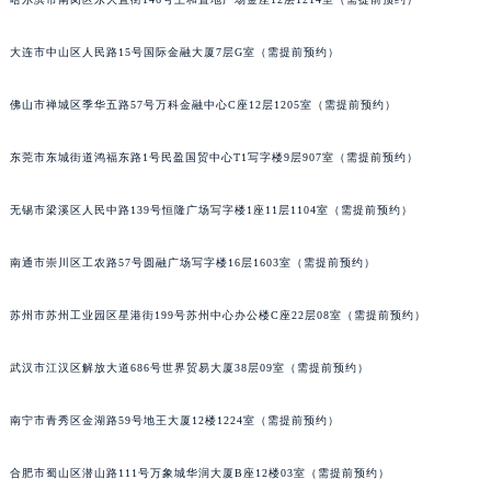
辽宁省营口市站前区市府路与渤海大街交叉口宇舶售后服务中心（需提前预约）
辽宁省沈阳市沈河区中街路137号亨得利名表维修授权店1楼宇舶售后服务中心（需提前预约）
大连市中山区人民路15号国际金融大厦7层G室（需提前预约）
辽宁省沈阳市沈河区中街路83号亨得利名表维修授权店1楼宇舶售后服务中心（需提前预约）
佛山市禅城区季华五路57号万科金融中心C座12层1205室（需提前预约）
北京市朝阳区建国门外大街甲6号华熙国际中心D座11层1102室宇舶售后服务中心（北京总部）（需提前预约）
北京市东城区东长安街1号王府井东方广场W3座6层602室宇舶售后服务中心（需提前预约）
东莞市东城街道鸿福东路1号民盈国贸中心T1写字楼9层907室（需提前预约）
河北省保定市竞秀区朝阳北大街北国先天下宇舶售后服务中心（需提前预约）
内蒙古自治区阿拉善盟市左旗土尔扈特大街宇舶售后服务中心（需提前预约）
无锡市梁溪区人民中路139号恒隆广场写字楼1座11层1104室（需提前预约）
内蒙古自治区巴彦淖尔市临河区新华街宇舶售后服务中心（需提前预约）
南通市崇川区工农路57号圆融广场写字楼16层1603室（需提前预约）
内蒙古自治区包头市青山区幸福路甲3号王府井百货名表维修宇舶售后服务中心（需提前预约）
内蒙古自治区赤峰市红山区哈达街宇舶售后服务中心（需提前预约）
苏州市苏州工业园区星港街199号苏州中心办公楼C座22层08室（需提前预约）
内蒙古自治区鄂尔多斯市东胜区伊金霍洛街宇舶售后服务中心（需提前预约）
内蒙古自治区呼伦贝尔市海拉尔区中央街宇舶售后服务中心（需提前预约）
武汉市江汉区解放大道686号世界贸易大厦38层09室（需提前预约）
内蒙古自治区通辽市科尔沁区明仁大街宇舶售后服务中心（需提前预约）
内蒙古自治区乌海市海勃湾区人民南路宇舶售后服务中心（需提前预约）
南宁市青秀区金湖路59号地王大厦12楼1224室（需提前预约）
内蒙古自治区乌兰察布市集宁区恩和大街宇舶售后服务中心（需提前预约）
合肥市蜀山区潜山路111号万象城华润大厦B座12楼03室（需提前预约）
内蒙古自治区锡林郭勒盟市锡林浩特市光明街与额尔敦路交叉口宇舶售后服务中心（需提前预约）