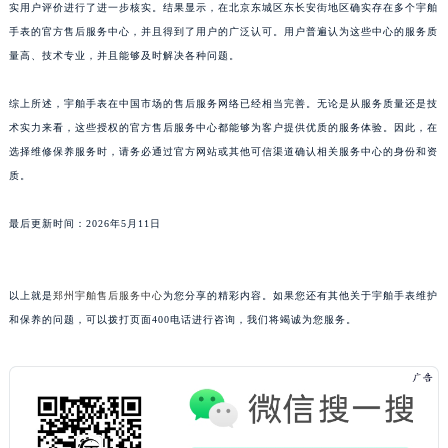
实用户评价进行了进一步核实。结果显示，在北京东城区东长安街地区确实存在多个宇舶
江西省九江市浔阳区浔阳路宇舶售后服务中心（需提前预约）
手表的官方售后服务中心，并且得到了用户的广泛认可。用户普遍认为这些中心的服务质
江西省南昌市红谷滩新区红谷中大道998号绿地双子塔（中央广场）A1座办公楼14层1407室宇舶售后服务中心（需提前预约）
量高、技术专业，并且能够及时解决各种问题。
江西省萍乡市安源区萍安北大道与康庄路交叉口宇舶售后服务中心（需提前预约）
江西省上饶市信州区滨江西路宇舶售后服务中心（需提前预约）
综上所述，宇舶手表在中国市场的售后服务网络已经相当完善。无论是从服务质量还是技
术实力来看，这些授权的官方售后服务中心都能够为客户提供优质的服务体验。因此，在
江西省新余市渝水区北湖西路宇舶售后服务中心（需提前预约）
选择维修保养服务时，请务必通过官方网站或其他可信渠道确认相关服务中心的身份和资
江西省宜春市袁州区中山中路宇舶售后服务中心（需提前预约）
质。
江西省鹰潭市月湖区胜利东路宇舶售后服务中心（需提前预约）
山东省德州市德城区东风中路宇舶售后服务中心（需提前预约）
最后更新时间：2026年5月11日
山东省东营市东营区济南路宇舶售后服务中心（需提前预约）
山东省济南市历下区经十路11111号华润中心写字楼（万象城）15层1508室宇舶售后服务中心（需提前预约）
以上就是
郑州宇舶售后服务中心
为您分享的精彩内容。如果您还有其他关于宇舶手表维护
山东省济宁市任城区太白楼路宇舶售后服务中心（需提前预约）
和保养的问题，可以拨打页面400电话进行咨询，我们将竭诚为您服务。
山东省莱芜市文化南路8号银座商城名表维修一楼名表维修宇舶售后服务中心（需提前预约）
山东省临沂市兰山区解放路宇舶售后服务中心（需提前预约）
山东省日照市东港区烟台路宇舶售后服务中心（需提前预约）
山东省泰安市泰山区财源街道泰山大街宇舶售后服务中心（需提前预约）
山东省威海市环翠区新威海路89号振华商厦一楼名表维修宇舶售后服务中心（需提前预约）