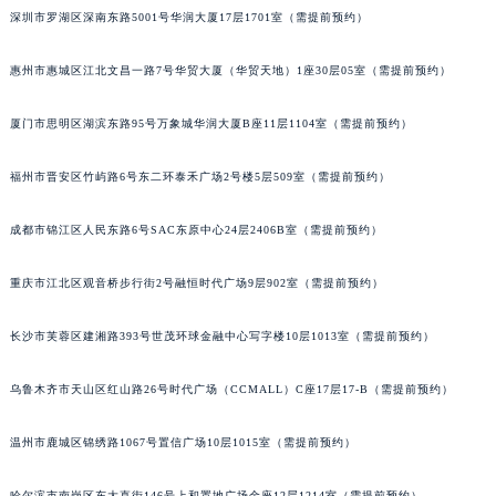
深圳市罗湖区深南东路5001号华润大厦17层1701室（需提前预约）
吉林省梅河口市新华街道梅河大街宇舶售后服务中心（需提前预约）
吉林省四平市铁东区紫气大路与南九经街交汇处宇舶售后服务中心（需提前预约）
惠州市惠城区江北文昌一路7号华贸大厦（华贸天地）1座30层05室（需提前预约）
吉林省松原市宁江区五环大街宇舶售后服务中心（需提前预约）
吉林省通化市东昌区环通乡江南大街宇舶售后服务中心（需提前预约）
厦门市思明区湖滨东路95号万象城华润大厦B座11层1104室（需提前预约）
吉林省延边市延吉市解放路宇舶售后服务中心（需提前预约）
辽宁省鞍山市铁东区站前街宇舶售后服务中心（需提前预约）
福州市晋安区竹屿路6号东二环泰禾广场2号楼5层509室（需提前预约）
辽宁省本溪市平山区胜利路宇舶售后服务中心（需提前预约）
成都市锦江区人民东路6号SAC东原中心24层2406B室（需提前预约）
辽宁省朝阳市双塔区新华路宇舶售后服务中心（需提前预约）
辽宁省丹东市振兴区七经街宇舶售后服务中心（需提前预约）
重庆市江北区观音桥步行街2号融恒时代广场9层902室（需提前预约）
辽宁省抚顺市新抚区东一路宇舶售后服务中心（需提前预约）
辽宁省阜新市海州区解放大街宇舶售后服务中心（需提前预约）
长沙市芙蓉区建湘路393号世茂环球金融中心写字楼10层1013室（需提前预约）
辽宁省葫芦岛市连山区中央路宇舶售后服务中心（需提前预约）
乌鲁木齐市天山区红山路26号时代广场（CCMALL）C座17层17-B（需提前预约）
辽宁省锦州市古塔区中央大街宇舶售后服务中心（需提前预约）
辽宁省辽阳市白塔区新运大街宇舶售后服务中心（需提前预约）
温州市鹿城区锦绣路1067号置信广场10层1015室（需提前预约）
辽宁省盘锦市兴隆台区石油大街宇舶售后服务中心（需提前预约）
辽宁省铁岭市银州区南马路宇舶售后服务中心（需提前预约）
哈尔滨市南岗区东大直街146号上和置地广场金座12层1214室（需提前预约）