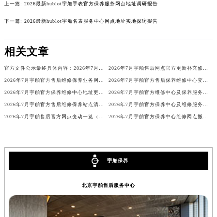
上一篇:
2026最新hublot宇舶手表官方保养服务网点地址调研报告
广东省清远市清城区湖西路宇舶售后服务中心（需提前预约）
下一篇:
2026最新hublot宇舶名表服务中心网点地址实地探访报告
广东省汕头市龙湖区长平路宇舶售后服务中心（需提前预约）
广东省汕尾市城区香洲街道园林社区翠园街宇舶售后服务中心（需提前预约）
相关文章
广东省韶关市武江区芙蓉新区与老城中心交汇处宇舶售后服务中心（需提前预约）
广东省深圳市罗湖区深南东路5001号华润大厦17层1701室宇舶售后服务中心（需提前预约）
官方文件公示最终具体内容：2026年7月宇舶官方维修中心与保养点搬迁新增
2026年7月宇舶售后网点官方更新补充修订最终版（迁移+新开业）
广东省阳江市江城区东风一路宇舶售后服务中心（需提前预约）
2026年7月宇舶官方售后维修保养业务网点重新配置通知
2026年7月宇舶官方售后保养维修中心变动速查手册内容（搬迁新增）对外发布
广东省云浮市云城区金山路宇舶售后服务中心（需提前预约）
2026年7月宇舶官方保养维修中心地址更新及新开站点补充汇总详细说明文件
2026年7月宇舶官方维修中心及保养服务中心迁移与增设补充最终全览文件
广东省湛江市赤坎区观海北路宇舶售后服务中心（需提前预约）
2026年7月宇舶官方售后维修保养站点清单补充最终版（搬迁新开）定稿正式公开
2026年7月宇舶官方保养中心及维修服务点变动对照补充确认稿文件公示
2026年7月宇舶售后官方网点变动一览（迁移及新开）
2026年7月宇舶官方保养中心维修网点搬迁及新增补充完整公示内容
广东省肇庆市端州区信安大道与砚都大道交汇处宇舶售后服务中心（需提前预约）
广西壮族自治区百色市右江区中山二路宇舶售后服务中心（需提前预约）
广西壮族自治区北海市海城区北京路宇舶售后服务中心（需提前预约）
广西壮族自治区崇左市江州区石景林街道友谊大道与丽川路交汇处宇舶售后服务中心（需提前预约）
宇舶保养
广西壮族自治区防城港市港口区金花茶大道宇舶售后服务中心（需提前预约）
北京宇舶售后服务中心
广西壮族自治区贵港市港北区港城街道布山大道与仙衣路交叉口宇舶售后服务中心（需提前预约）
广西壮族自治区桂林市秀峰区红岭路宇舶售后服务中心（需提前预约）
广西壮族自治区河池市金城江区金城江街道朝阳路宇舶售后服务中心（需提前预约）