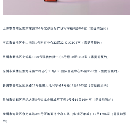
武汉市江汉区解放大道686号世界贸易大厦38层09室（需提前预约）
南宁市青秀区金湖路59号地王大厦12楼1224室（需提前预约）
合肥市蜀山区潜山路111号万象城华润大厦B座12楼03室（需提前预约）
上海市黄浦区南京东路299号宏伊国际广场写字楼8层806室（需提前预约）
泉州市丰泽区宝洲路729号浦西万达中心写字楼A座7楼709室（需提前预约）
青岛市南区山东路6号华润大厦B座22层04室（需提前预约）
南京市秦淮区中山南路1号南京中心22层22-C1C2C3室（需提前预约）
烟台市芝罘区胜利路139号万达金融中心A座907室（需提前预约）
长春市朝阳区西安大路727号中银大厦A座(旺进大厦)18层09室（需提前预约）
常州市新北区龙锦路1590号现代传媒中心5号楼10层1008室（需提前预约）
贵阳市南明区都司高架桥路33号亨特国际金融中心14楼14D（需提前预约）
徐州市鼓楼区淮海东路29号苏宁广场IFC国际金融中心35层3508室（需提前预约）
昆明市盘龙区北京路928号同德昆明广场写字楼10层06室（需提前预约）
石家庄市长安区中山东路39号勒泰中心写字楼B座13层07室（需提前预约）
扬州市邗江区国展路29号星耀天地写字楼1号楼18层1803室（需提前预约）
西安市碑林区南关正街88号华侨城长安国际中心E座6楼10室（需提前预约）
海口市龙华区金贸东路5号海口华润大厦B座17层1707室（需提前预约）
盐城市盐都区世纪大道5号盐城金融城写字楼1号楼16层1604室（需提前预约）
唐山市路南区新华东道100号万达广场写字楼A座10层1002室（需提前预约）
台州市椒江区东海大道1800号腾达中心东1幢20楼2002室（需提前预约）
泰州市海陵区永定东路399号置地商务中心东塔（华润万象城）17层1706室（需提前预
约）
内蒙古自治区呼和浩特市玉泉区大学西街70号华润万象城写字楼（鄂尔多斯大厦）23层2326室（需提前预约）
甘肃省兰州市七里河区西津西路16号兰州中心写字楼21层2102室（需提前预约）