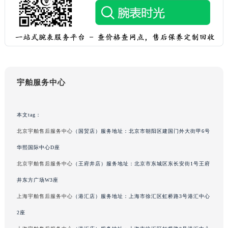
山东省潍坊市奎文区东风东街宇舶售后服务中心（需提前预约）
山东省枣庄市滕州市北辛路与善国路交叉口宇舶售后服务中心（需提前预约）
山东省淄博市张店区金晶大道宇舶售后服务中心（需提前预约）
上海市黄浦区南京东路299号宏伊国际广场写字楼8层806室宇舶售后服务中心（需提前预约）
上海市徐汇区虹桥路3号港汇中心2座37层3705室宇舶售后服务中心（需提前预约）
浙江省杭州市上城区钱江路1366号华润大厦A座5层503-5室宇舶售后服务中心（需提前预约）
宇舶服务中心
浙江省湖州市吴兴区劳动路宇舶售后服务中心（需提前预约）
浙江省嘉兴市南湖区广益路705号嘉兴世界贸易中心A座13层1304室宇舶售后服务中心（需提前预约）
本文tag：
浙江省金华市金东区东市南街777号金华万达广场4号楼22楼2209室宇舶售后服务中心（需提前预约）
北京宇舶售后服务中心
（国贸店）服务地址：北京市朝阳区建国门外大街甲6号
浙江省丽水市莲都区解放街宇舶售后服务中心（需提前预约）
华熙国际中心D座
浙江省宁波市江北区大闸南路500号来福士广场办公楼20层2009室宇舶售后服务中心（需提前预约）
北京宇舶售后服务中心
（王府井店）服务地址：北京市东城区东长安街1号王府
浙江省衢州市柯城区上街宇舶售后服务中心（需提前预约）
井东方广场W3座
浙江省绍兴市越城区胜利东路379号世茂天际中心写字楼8层805室宇舶售后服务中心（需提前预约）
浙江省舟山市定海区解放东路宇舶售后服务中心（需提前预约）
上海宇舶售后服务中心
（港汇店）服务地址：上海市徐汇区虹桥路3号港汇中心
澳门特别行政区大堂区议事亭前地（新马路）宇舶售后服务中心（需提前预约）
2座
澳门特别行政区风顺堂区南湾大马路宇舶售后服务中心（需提前预约）