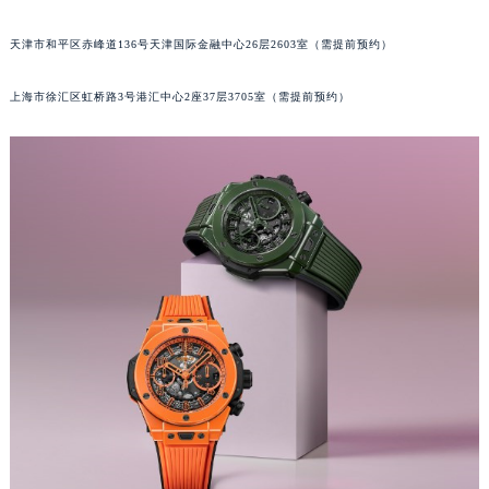
成都市锦江区人民东路6号SAC东原中心写字楼24层2406B室（需提前预约）
天津市和平区赤峰道136号天津国际金融中心26层2603室（需提前预约）
重庆市江北区观音桥步行街2号融恒时代广场写字楼9层902室（需提前预约）
长沙市芙蓉区定王台街道建湘路393号世茂环球金融中心写字楼（芙蓉广场）10层13室（需提前预约）
上海市徐汇区虹桥路3号港汇中心2座37层3705室（需提前预约）
郑州市二七区铭功路10号华润大厦写字楼29层2905室（需提前预约）
太原市迎泽区解放路15号亨得利名表服务中心（品牌授权店）3层整层（需提前预约）
沈阳市沈河区中街路137号亨得利名表服务中心（品牌授权店）1层整层（需提前预约）
沈阳市沈河区中街路83号亨得利名表服务中心（品牌授权店）1层整层（需提前预约）
乌鲁木齐市天山区红山路26号时代广场（CCMALL）C座17层17-B（需提前预约）
温州市鹿城区锦绣路1067号置信广场10层1015室（需提前预约）
哈尔滨市道里区友谊西路600号富力中心T2座写字楼29层03室（需提前预约）
大连市中山区人民路15号国际金融大厦7层G室（需提前预约）
佛山市禅城区季华五路57号万科金融中心C座12层1205室（需提前预约）
东莞市东城街道鸿福东路1号民盈国贸中心T1写字楼9层907室（需提前预约）
无锡市梁溪区人民中路139号恒隆广场写字楼1座11层1104室（需提前预约）
南通市崇川区工农路57号圆融广场写字楼16层1603室（需提前预约）
苏州市苏州工业园区星港街199号苏州中心办公楼C座22层08室（需提前预约）