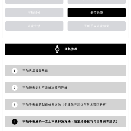
湖南省郴州市北湖区国庆北路宇舶售后服务中心（需提前预约）
宇舶维修
表带锈迹
湖南省衡阳市雁峰区解放路宇舶售后服务中心（需提前预约）
湖南省怀化市鹤城区迎丰中路宇舶售后服务中心（需提前预约）
表盘生锈
宇舶手表表盘倾斜
湖南省娄底市娄星区长青街宇舶售后服务中心（需提前预约）
湖南省邵阳市双清区东风路宇舶售后服务中心（需提前预约）
湖南省湘潭市雨湖区莲城大道宇舶售后服务中心（需提前预约）
随机推荐
湖南省益阳市赫山区桃花仑路宇舶售后服务中心（需提前预约）
湖南省永州市冷水滩区永州大道与中兴路交叉口宇舶售后服务中心（需提前预约）
1
宇舶售后服务热线
湖南省岳阳市岳阳楼区东茅岭路宇舶售后服务中心（需提前预约）
湖南省张家界市永定区解放路宇舶售后服务中心（需提前预约）
湖南省长沙市芙蓉区建湘路393号世茂环球金融中心写字楼10层1013室宇舶售后服务中心（需提前预约）
2
宇舶腕表走时不准解决技巧详解
湖南省株洲市芦淞区建设南路宇舶售后服务中心（需提前预约）
甘肃省白银市白银区北京路宇舶售后服务中心（需提前预约）
3
宇舶手表表蒙划痕修复方法（专业保养建议与常见误区解析）
甘肃省定西市安定区解放路宇舶售后服务中心（需提前预约）
甘肃省敦煌市沙州镇阳关中路宇舶售后服务中心（需提前预约）
4
宇舶手表发条一直上不紧解决方法（精准维修技巧与日常保养建议）
甘肃省合作市人民街宇舶售后服务中心（需提前预约）