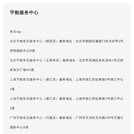
山东省潍坊市奎文区东风东街宇舶售后服务中心（需提前预约）
宇舶服务中心
山东省枣庄市滕州市北辛路与善国路交叉口宇舶售后服务中心（需提前预约）
山东省淄博市张店区金晶大道宇舶售后服务中心（需提前预约）
上海市黄浦区南京东路299号宏伊国际广场写字楼8层806室宇舶售后服务中心（需提前预约）
本文tag：
上海市徐汇区虹桥路3号港汇中心2座37层3705室宇舶售后服务中心（需提前预约）
北京宇舶售后服务中心
（国贸店）服务地址：北京市朝阳区建国门外大街甲6号
浙江省杭州市上城区钱江路1366号华润大厦A座5层503-5室宇舶售后服务中心（需提前预约）
华熙国际中心D座
浙江省湖州市吴兴区劳动路宇舶售后服务中心（需提前预约）
北京宇舶售后服务中心
（王府井店）服务地址：北京市东城区东长安街1号王府
浙江省嘉兴市南湖区广益路705号嘉兴世界贸易中心A座13层1304室宇舶售后服务中心（需提前预约）
井东方广场W3座
浙江省金华市金东区东市南街777号金华万达广场4号楼22楼2209室宇舶售后服务中心（需提前预约）
上海宇舶售后服务中心
（港汇店）服务地址：上海市徐汇区虹桥路3号港汇中心
浙江省丽水市莲都区解放街宇舶售后服务中心（需提前预约）
2座
浙江省宁波市江北区大闸南路500号来福士广场办公楼20层2009室宇舶售后服务中心（需提前预约）
浙江省衢州市柯城区上街宇舶售后服务中心（需提前预约）
上海宇舶售后服务中心
（港汇店）服务地址：上海市徐汇区虹桥路3号港汇中心
浙江省绍兴市越城区胜利东路379号世茂天际中心写字楼8层805室宇舶售后服务中心（需提前预约）
2座
浙江省舟山市定海区解放东路宇舶售后服务中心（需提前预约）
广州宇舶售后服务中心
（万菱店）服务地址：广州市天河区天河路230号万菱汇
澳门特别行政区大堂区议事亭前地（新马路）宇舶售后服务中心（需提前预约）
国际中心A塔
澳门特别行政区风顺堂区南湾大马路宇舶售后服务中心（需提前预约）