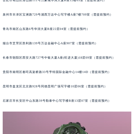
合肥市蜀山区潜山路111号万象城华润大厦B座12楼03室（需提前预约）
辽宁省营口市站前区市府路与渤海大街交叉口宇舶售后服务中心（需提前预约）
辽宁省沈阳市沈河区中街路137号亨得利名表维修授权店1楼宇舶售后服务中心（需提前预约）
泉州市丰泽区宝洲路729号浦西万达中心写字楼A座7楼709室（需提前预约）
辽宁省沈阳市沈河区中街路83号亨得利名表维修授权店1楼宇舶售后服务中心（需提前预约）
青岛市南区山东路6号华润大厦B座22层04室（需提前预约）
北京市朝阳区建国门外大街甲6号华熙国际中心D座11层1102室宇舶售后服务中心（北京总部）（需提前预约）
北京市东城区东长安街1号王府井东方广场W3座6层602室宇舶售后服务中心（需提前预约）
烟台市芝罘区胜利路139号万达金融中心A座907室（需提前预约）
河北省保定市竞秀区朝阳北大街北国先天下宇舶售后服务中心（需提前预约）
内蒙古自治区阿拉善盟市左旗土尔扈特大街宇舶售后服务中心（需提前预约）
长春市朝阳区西安大路727号中银大厦A座(旺进大厦)18层09室（需提前预约）
内蒙古自治区巴彦淖尔市临河区新华街宇舶售后服务中心（需提前预约）
贵阳市南明区都司高架桥路33号亨特国际金融中心14楼14D（需提前预约）
内蒙古自治区包头市青山区幸福路甲3号王府井百货名表维修宇舶售后服务中心（需提前预约）
内蒙古自治区赤峰市红山区哈达街宇舶售后服务中心（需提前预约）
昆明市盘龙区北京路928号同德昆明广场写字楼10层06室（需提前预约）
内蒙古自治区鄂尔多斯市东胜区伊金霍洛街宇舶售后服务中心（需提前预约）
内蒙古自治区呼伦贝尔市海拉尔区中央街宇舶售后服务中心（需提前预约）
石家庄市长安区中山东路39号勒泰中心写字楼B座13层07室（需提前预约）
内蒙古自治区通辽市科尔沁区明仁大街宇舶售后服务中心（需提前预约）
内蒙古自治区乌海市海勃湾区人民南路宇舶售后服务中心（需提前预约）
内蒙古自治区乌兰察布市集宁区恩和大街宇舶售后服务中心（需提前预约）
内蒙古自治区锡林郭勒盟市锡林浩特市光明街与额尔敦路交叉口宇舶售后服务中心（需提前预约）