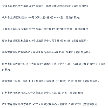
武汉市江汉区解放大道686号世界贸易大厦38层09室（需提前预约）
宁波市江北区大闸南路500号来福士广场办公楼20层2009室（需提前预约）
南宁市青秀区金湖路59号地王大厦12楼1224室（需提前预约）
杭州市上城区钱江路1366号华润大厦A座5层503-5室（需提前预约）
合肥市蜀山区潜山路111号万象城华润大厦B座12楼03室（需提前预约）
泉州市丰泽区宝洲路729号浦西万达中心写字楼A座7楼709室（需提前预约）
金华市金东区东市南街777号金华万达广场4号楼22楼2209室（需提前预约）
青岛市南区山东路6号华润大厦B座22层04室（需提前预约）
烟台市芝罘区胜利路139号万达金融中心A座907室（需提前预约）
绍兴市越城区胜利东路379号世茂天际中心写字楼8层805室（需提前预约）
长春市朝阳区西安大路727号中银大厦A座(旺进大厦)18层09室（需提前预约）
贵阳市南明区都司高架桥路33号亨特国际金融中心14楼14D（需提前预约）
嘉兴市南湖区广益路705号嘉兴世界贸易中心A座13层1304室（需提前预约）
昆明市盘龙区北京路928号同德昆明广场写字楼10层06室（需提前预约）
南昌市红谷滩新区红谷中大道998号绿地双子塔（中央广场）A1座办公楼14层07室（需提
石家庄市长安区中山东路39号勒泰中心写字楼B座13层07室（需提前预约）
前预约）
西安市碑林区南关正街88号华侨城长安国际中心E座6楼10室（需提前预约）
海口市龙华区金贸东路5号海口华润大厦B座17层1707室（需提前预约）
济南市历下区经十路11111号华润中心写字楼（万象城）15层1508室（需提前预约）
唐山市路南区新华东道100号万达广场写字楼A座10层1002室（需提前预约）
台州市椒江区东海大道1800号腾达中心东1幢20楼2002室（需提前预约）
广州市天河区天河路230号万菱汇国际中心A塔7层704室（需提前预约）
内蒙古自治区呼和浩特市玉泉区大学西街70号华润万象城写字楼（鄂尔多斯大厦）23层2326室（需提前预约）
广州市越秀区环市东路371-375号世界贸易中心大厦南塔15层1507室（需提前预约）
甘肃省兰州市七里河区西津西路16号兰州中心写字楼21层2102室（需提前预约）