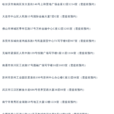
哈尔滨市南岗区东大直街146号上和置地广场金座12层1214室（需提前预约）
吉林省梅河口市新华街道梅河大街宇舶售后服务中心（需提前预约）
吉林省四平市铁东区紫气大路与南九经街交汇处宇舶售后服务中心（需提前预约）
大连市中山区人民路15号国际金融大厦7层G室（需提前预约）
吉林省松原市宁江区五环大街宇舶售后服务中心（需提前预约）
吉林省通化市东昌区环通乡江南大街宇舶售后服务中心（需提前预约）
佛山市禅城区季华五路57号万科金融中心C座12层1205室（需提前预约）
吉林省延边市延吉市解放路宇舶售后服务中心（需提前预约）
辽宁省鞍山市铁东区站前街宇舶售后服务中心（需提前预约）
东莞市东城街道鸿福东路1号民盈国贸中心T1写字楼9层907室（需提前预约）
辽宁省本溪市平山区胜利路宇舶售后服务中心（需提前预约）
无锡市梁溪区人民中路139号恒隆广场写字楼1座11层1104室（需提前预约）
辽宁省朝阳市双塔区新华路宇舶售后服务中心（需提前预约）
辽宁省丹东市振兴区七经街宇舶售后服务中心（需提前预约）
南通市崇川区工农路57号圆融广场写字楼16层1603室（需提前预约）
辽宁省抚顺市新抚区东一路宇舶售后服务中心（需提前预约）
辽宁省阜新市海州区解放大街宇舶售后服务中心（需提前预约）
苏州市苏州工业园区星港街199号苏州中心办公楼C座22层08室（需提前预约）
辽宁省葫芦岛市连山区中央路宇舶售后服务中心（需提前预约）
武汉市江汉区解放大道686号世界贸易大厦38层09室（需提前预约）
辽宁省锦州市古塔区中央大街宇舶售后服务中心（需提前预约）
辽宁省辽阳市白塔区新运大街宇舶售后服务中心（需提前预约）
南宁市青秀区金湖路59号地王大厦12楼1224室（需提前预约）
辽宁省盘锦市兴隆台区石油大街宇舶售后服务中心（需提前预约）
辽宁省铁岭市银州区南马路宇舶售后服务中心（需提前预约）