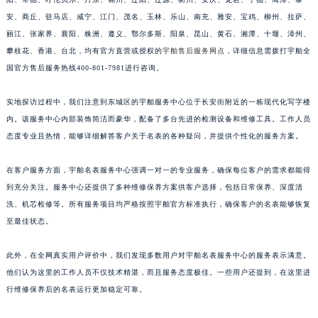
福建省三明市三元区东乾二路宇舶售后服务中心（需提前预约）
安、商丘、驻马店、咸宁、江门、茂名、玉林、乐山、南充、雅安、宝鸡、柳州、拉萨、
福建省漳州市龙文区步港路宇舶售后服务中心（需提前预约）
丽江、张家界、襄阳、株洲、遵义、鄂尔多斯、阳泉、昆山、黄石、湘潭、十堰、漳州、
攀枝花、香港、台北，均有官方直营或授权的
宇舶售后服务网点
，详细信息需拨打宇舶全
江苏省常州市新北区龙锦路1590号现代传媒中心5号楼10层1008室宇舶售后服务中心（需提前预约）
国官方售后服务热线400-801-7981进行咨询。
江苏省淮安市清江浦区淮海北路宇舶售后服务中心（需提前预约）
江苏省连云港市海州区通灌北路宇舶售后服务中心（需提前预约）
实地探访过程中，我们注意到东城区的宇舶服务中心位于长安街附近的一栋现代化写字楼
江苏省南京市秦淮区中山南路1号南京中心22层22-C1-C3室宇舶售后服务中心（需提前预约）
内。该服务中心内部装饰简洁而豪华，配备了多台先进的检测设备和维修工具。工作人员
江苏省宿迁市宿城区西湖路宇舶售后服务中心（需提前预约）
态度专业且热情，能够详细解答客户关于名表的各种疑问，并提供个性化的服务方案。
江苏省泰州市海陵区永定东路399号置地商务中心东塔（华润万象城）17层1706室宇舶售后服务中心（需提前预约）
在客户服务方面，宇舶名表服务中心强调一对一的专业服务，确保每位客户的需求都能得
江苏省徐州市鼓楼区淮海东路29号苏宁广场IFC国际金融中心35层3508室宇舶售后服务中心（需提前预约）
到充分关注。服务中心还提供了多种维修保养方案供客户选择，包括日常保养、深度清
江苏省盐城市盐都区世纪大道5号盐城金融城写字楼1号楼16层1604室宇舶售后服务中心（需提前预约）
洗、机芯检修等。所有服务项目均严格按照宇舶官方标准执行，确保客户的名表能够恢复
江苏省扬州市邗江区国展路29号星耀天地写字楼1号楼18层1803室宇舶售后服务中心（需提前预约）
至最佳状态。
江苏省镇江市京口区中山东路宇舶售后服务中心（需提前预约）
江西省抚州市临川区赣东大道宇舶售后服务中心（需提前预约）
此外，在全网真实用户评价中，我们发现多数用户对宇舶名表服务中心的服务表示满意。
江西省赣州市章贡区文清路宇舶售后服务中心（需提前预约）
他们认为这里的工作人员不仅技术精湛，而且服务态度极佳。一些用户还提到，在这里进
行维修保养后的名表运行更加稳定可靠。
江西省吉安市吉州区井冈山大道宇舶售后服务中心（需提前预约）
江西省景德镇市珠山区珠山中路宇舶售后服务中心（需提前预约）