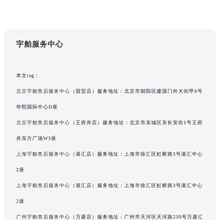
广东省江门市蓬江区广场西路宇舶售后服务中心（需提前预约）
广东省揭阳市榕城进贤门步行街宇舶售后服务中心（需提前预约）
广东省茂名市电白区水东街道迎宾大道宇舶售后服务中心（需提前预约）
宇舶服务中心
广东省梅州市梅江区金燕大道宇舶售后服务中心（需提前预约）
广东省清远市清城区湖西路宇舶售后服务中心（需提前预约）
本文tag：
广东省汕头市龙湖区长平路宇舶售后服务中心（需提前预约）
北京宇舶售后服务中心
（国贸店）服务地址：北京市朝阳区建国门外大街甲6号
广东省汕尾市城区香洲街道园林社区翠园街宇舶售后服务中心（需提前预约）
广东省韶关市武江区芙蓉新区与老城中心交汇处宇舶售后服务中心（需提前预约）
华熙国际中心D座
广东省深圳市罗湖区深南东路5001号华润大厦17层1701室宇舶售后服务中心（需提前预约）
北京宇舶售后服务中心
（王府井店）服务地址：北京市东城区东长安街1号王府
广东省阳江市江城区东风一路宇舶售后服务中心（需提前预约）
井东方广场W3座
广东省云浮市云城区金山路宇舶售后服务中心（需提前预约）
上海宇舶售后服务中心
（港汇店）服务地址：上海市徐汇区虹桥路3号港汇中心
广东省湛江市赤坎区观海北路宇舶售后服务中心（需提前预约）
2座
广东省肇庆市端州区信安大道与砚都大道交汇处宇舶售后服务中心（需提前预约）
上海宇舶售后服务中心
（港汇店）服务地址：上海市徐汇区虹桥路3号港汇中心
广西壮族自治区百色市右江区中山二路宇舶售后服务中心（需提前预约）
2座
广西壮族自治区北海市海城区北京路宇舶售后服务中心（需提前预约）
广西壮族自治区崇左市江州区石景林街道友谊大道与丽川路交汇处宇舶售后服务中心（需提前预约）
广州宇舶售后服务中心
（万菱店）服务地址：广州市天河区天河路230号万菱汇