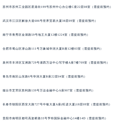
天津市和平区赤峰道136号天津国际金融中心26层2603室宇舶售后服务中心（需提前预约）
苏州市苏州工业园区星港街199号苏州中心办公楼C座22层08室（需提前预约）
安徽省安庆市迎江区人民路宇舶售后服务中心（需提前预约）
武汉市江汉区解放大道686号世界贸易大厦38层09室（需提前预约）
安徽省蚌埠市蚌山区淮河路宇舶售后服务中心（需提前预约）
安徽省亳州市谯城区魏武大道宇舶售后服务中心（需提前预约）
南宁市青秀区金湖路59号地王大厦12楼1224室（需提前预约）
安徽省池州市贵池区长江路宇舶售后服务中心（需提前预约）
安徽省滁州市琅琊区南谯北路宇舶售后服务中心（需提前预约）
合肥市蜀山区潜山路111号万象城华润大厦B座12楼03室（需提前预约）
安徽省阜阳市颍州区颍州北路宇舶售后服务中心（需提前预约）
泉州市丰泽区宝洲路729号浦西万达中心写字楼A座7楼709室（需提前预约）
安徽省淮北市相山区淮海路宇舶售后服务中心（需提前预约）
安徽省淮南市田家庵区国庆中路宇舶售后服务中心（需提前预约）
青岛市南区山东路6号华润大厦B座22层04室（需提前预约）
安徽省黄山市屯溪区黄山西路宇舶售后服务中心（需提前预约）
安徽省六安市金安区解放中路宇舶售后服务中心（需提前预约）
烟台市芝罘区胜利路139号万达金融中心A座907室（需提前预约）
安徽省马鞍山市雨山区湖南西路宇舶售后服务中心（需提前预约）
安徽省宿州市埇桥区人民中路宇舶售后服务中心（需提前预约）
长春市朝阳区西安大路727号中银大厦A座(旺进大厦)18层09室（需提前预约）
安徽省铜陵市铜官区石城大道宇舶售后服务中心（需提前预约）
贵阳市南明区都司高架桥路33号亨特国际金融中心14楼14D（需提前预约）
安徽省芜湖市镜湖区中山路步行街宇舶售后服务中心（需提前预约）
安徽省宣城市宣州区叠嶂西路宇舶售后服务中心（需提前预约）