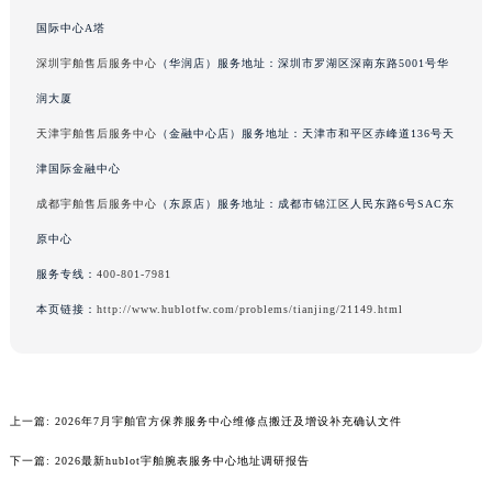
广西壮族自治区防城港市港口区金花茶大道宇舶售后服务中心（需提前预约）
国际中心A塔
广西壮族自治区贵港市港北区港城街道布山大道与仙衣路交叉口宇舶售后服务中心（需提前预约）
深圳宇舶售后服务中心
（华润店）服务地址：深圳市罗湖区深南东路5001号华
广西壮族自治区桂林市秀峰区红岭路宇舶售后服务中心（需提前预约）
润大厦
广西壮族自治区河池市金城江区金城江街道朝阳路宇舶售后服务中心（需提前预约）
天津宇舶售后服务中心
（金融中心店）服务地址：天津市和平区赤峰道136号天
广西壮族自治区贺州市八步区城东街道灵峰南路宇舶售后服务中心（需提前预约）
津国际金融中心
广西壮族自治区来宾市兴宾区桂中大道宇舶售后服务中心（需提前预约）
成都宇舶售后服务中心
（东原店）服务地址：成都市锦江区人民东路6号SAC东
广西壮族自治区柳州市城中区中山中路宇舶售后服务中心（需提前预约）
广西壮族自治区钦州市钦南区金海湾东大街宇舶售后服务中心（需提前预约）
原中心
广西壮族自治区梧州市万秀区龙湖镇高旺路宇舶售后服务中心（需提前预约）
服务专线：
400-801-7981
广西壮族自治区玉林市玉州区金玉路宇舶售后服务中心（需提前预约）
本页链接：
http://www.hublotfw.com/problems/tianjing/21149.html
海南省儋州市儋州市那大镇兰洋北路宇舶售后服务中心（需提前预约）
海南省东方市八所镇解放西路宇舶售后服务中心（需提前预约）
海南省琼海市嘉积镇东风路宇舶售后服务中心（需提前预约）
上一篇:
2026年7月宇舶官方保养服务中心维修点搬迁及增设补充确认文件
海南省三沙市西沙区西沙群岛永兴岛北京路宇舶售后服务中心（需提前预约）
海南省三亚市吉阳区迎宾路宇舶售后服务中心（需提前预约）
下一篇:
2026最新hublot宇舶腕表服务中心地址调研报告
海南省万宁市万城镇解放路宇舶售后服务中心（需提前预约）