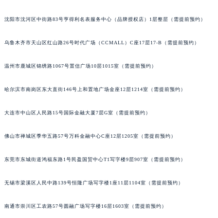
内蒙古自治区通辽市科尔沁区明仁大街宇舶售后服务中心（需提前预约）
沈阳市沈河区中街路83号亨得利名表服务中心（品牌授权店）1层整层（需提前预约）
内蒙古自治区乌海市海勃湾区人民南路宇舶售后服务中心（需提前预约）
内蒙古自治区乌兰察布市集宁区恩和大街宇舶售后服务中心（需提前预约）
乌鲁木齐市天山区红山路26号时代广场（CCMALL）C座17层17-B（需提前预约）
内蒙古自治区锡林郭勒盟市锡林浩特市光明街与额尔敦路交叉口宇舶售后服务中心（需提前预约）
内蒙古自治区兴安盟市乌兰浩特市兴安大街宇舶售后服务中心（需提前预约）
温州市鹿城区锦绣路1067号置信广场10层1015室（需提前预约）
山西省大同市平城区迎宾街宇舶售后服务中心（需提前预约）
哈尔滨市南岗区东大直街146号上和置地广场金座12层1214室（需提前预约）
山西省晋城市城区黄华街宇舶售后服务中心（需提前预约）
山西省晋中市榆次区顺城街宇舶售后服务中心（需提前预约）
大连市中山区人民路15号国际金融大厦7层G室（需提前预约）
山西省临汾市尧都区解放路宇舶售后服务中心（需提前预约）
山西省吕梁市离石区永宁中路与建设街交叉口宇舶售后服务中心（需提前预约）
佛山市禅城区季华五路57号万科金融中心C座12层1205室（需提前预约）
山西省朔州市朔城区怡西路与鄯阳西街交汇处宇舶售后服务中心（需提前预约）
东莞市东城街道鸿福东路1号民盈国贸中心T1写字楼9层907室（需提前预约）
山西省忻州市忻府区和平东街与七一南路交叉口宇舶售后服务中心（需提前预约）
山西省阳泉市郊区平阳东街与新城大道交叉口宇舶售后服务中心（需提前预约）
无锡市梁溪区人民中路139号恒隆广场写字楼1座11层1104室（需提前预约）
山西省运城市盐湖区河东街宇舶售后服务中心（需提前预约）
山西省长治市潞州区英雄中路宇舶售后服务中心（需提前预约）
南通市崇川区工农路57号圆融广场写字楼16层1603室（需提前预约）
山西省太原市迎泽区迎泽街道解放路15号亨得利名表维修授权店3楼宇舶售后服务中心（需提前预约）