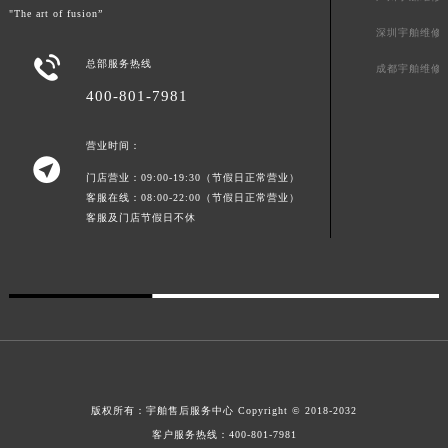
"The art of fusion”
新疆维吾尔自治区胡杨河市胡杨河市胡杨路宇舶售后服务中心（需提前预约）
深圳宇舶维修
新疆维吾尔自治区霍尔果斯市亚欧北路宇舶售后服务中心（需提前预约）

总部服务热线
成都宇舶维修
新疆维吾尔自治区喀什市解放北路宇舶售后服务中心（需提前预约）
400-801-7981
新疆维吾尔自治区可克达拉市幸福路宇舶售后服务中心（需提前预约）
新疆维吾尔自治区克拉玛依市克拉玛依区友谊路宇舶售后服务中心（需提前预约）
营业时间：

新疆维吾尔自治区库车市库车市文化东路宇舶售后服务中心（需提前预约）
门店营业：09:00-19:30（节假日正常营业）
新疆维吾尔自治区库尔勒市库尔勒市人民东路宇舶售后服务中心（需提前预约）
客服在线：08:00-22:00（节假日正常营业）
客服及门店节假日不休
新疆维吾尔自治区奎屯市团结西街宇舶售后服务中心（需提前预约）
新疆维吾尔自治区昆玉市昆泉街宇舶售后服务中心（需提前预约）
新疆维吾尔自治区沙湾市三道河子镇世纪大道南路宇舶售后服务中心（需提前预约）
新疆维吾尔自治区石河子市北二路宇舶售后服务中心（需提前预约）
新疆维吾尔自治区双河市光明路宇舶售后服务中心（需提前预约）
新疆维吾尔自治区塔城市塔城地区闻琴路宇舶售后服务中心（需提前预约）
新疆维吾尔自治区铁门关市兴疆路宇舶售后服务中心（需提前预约）
版权所有：
宇舶售后服务中心
Copyright © 2018-2032
新疆维吾尔自治区图木舒克市图木舒克市中兴街宇舶售后服务中心（需提前预约）
客户服务热线：
400-801-7981
新疆维吾尔自治区吐鲁番市高昌区文化中路文化中路宇舶售后服务中心（需提前预约）