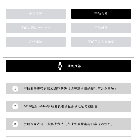
宁夏回族自治区吴忠市利通区开元大道宇舶售后服务中心（需提前预约）
表盘生锈
宇舶售后
宁夏回族自治区银川市兴庆区新华东路97号新百中心C馆一层C1-18号商铺宇舶售后服务中心（需提前预约）
宁夏回族自治区中卫市沙坡头区鼓楼东街宇舶售后服务中心（需提前预约）
宇舶表壳防老化指南
宇舶维修
青海省果洛藏族自治州玛沁县团结路宇舶售后服务中心（需提前预约）
青海省海北藏族自治州海晏县将军路宇舶售后服务中心（需提前预约）
表带锈迹
宇舶手表表盘倾斜
青海省海东市乐都区滨河路宇舶售后服务中心（需提前预约）
青海省海南藏族自治州共和县青海湖大街宇舶售后服务中心（需提前预约）
随机推荐
青海省海西蒙古族藏族自治州德令哈市柴达木路宇舶售后服务中心（需提前预约）
青海省黄南藏族自治州同仁市德合隆路宇舶售后服务中心（需提前预约）
青海省西宁市城西区海湖新区西关大道宇舶售后服务中心（需提前预约）
1
宇舶腕表表带过短应该咋解决（调整或更换的技巧与注意事项）
青海省玉树藏族自治州结古镇胜利路宇舶售后服务中心（需提前预约）
陕西省安康市汉滨区金州路宇舶售后服务中心（需提前预约）
2
2026最新hublot宇舶名表维修服务点地址考察报告
陕西省宝鸡市渭滨区经二路宇舶售后服务中心（需提前预约）
陕西省汉中市汉台区北大街宇舶售后服务中心（需提前预约）
3
宇舶腕表表针不走解决方法（专业维修指南与日常保养技巧）
陕西省商洛市商州区州城街宇舶售后服务中心（需提前预约）
陕西省铜川市王益区红旗街宇舶售后服务中心（需提前预约）