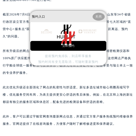
山东省临沂市兰山区解放路宇舶售后服务中心（需提前预约）
截至2026年7月6日，宇舶已在北京、上海、天津、重庆、浙江、四川、山东等34个省级
山东省日照市东港区烟台路宇舶售后服务中心（需提前预约）
预约入口
关闭
行政区设立官方售后维修服务中心，形成覆盖华北、华东、华南、西南等七大区域的“直
山东省泰安市泰山区财源街道泰山大街宇舶售后服务中心（需提前预约）
营中心+服务点”双轨网络。这一举措有效解决了以往部分地区“售后难、距离远、预约
山东省威海市环翠区新威海路89号振华商厦一楼名表维修宇舶售后服务中心（需提前预约）
久”的问题。
山东省潍坊市奎文区东风东街宇舶售后服务中心（需提前预约）
立即预约
山东省枣庄市滕州市北辛路与善国路交叉口宇舶售后服务中心（需提前预约）
所有升级后的网点均通过瑞士日内瓦总部严格认证，统一配备瑞士进口精密检测仪器和
提前预约免排队，到店即享服务
山东省淄博市张店区金晶大道宇舶售后服务中心（需提前预约）
100%原厂供应配件，并由经品牌专项培训认证的资深制表师提供服务。这些网点严格执
预约时间有变无需取消，可随时重新预约
行宇舶全球统一服务标准与质保体系，确保无论表主身处何地，都能享受与瑞士本土一致
上海市黄浦区南京东路299号宏伊国际广场写字楼8层806室宇舶售后服务中心（需提前预约）
的专业养护服务。
上海市徐汇区虹桥路3号港汇中心2座37层3705室宇舶售后服务中心（需提前预约）
浙江省杭州市上城区钱江路1366号华润大厦A座5层503-5室宇舶售后服务中心（需提前预约）
此次优化升级还全面强化了网点的私密性与舒适度。新址多选址城市核心商圈高端写字
浙江省湖州市吴兴区劳动路宇舶售后服务中心（需提前预约）
楼，优化服务空间布局，为表主提供更安心舒适的售后体验。例如，在北京和上海的新址
浙江省嘉兴市南湖区广益路705号嘉兴世界贸易中心A座13层1304室宇舶售后服务中心（需提前预约）
都设有独立的服务区域和休息区，配备先进的检测设备和舒适的座椅。
浙江省金华市金东区东市南街777号金华万达广场4号楼22楼2209室宇舶售后服务中心（需提前预约）
此外，客户可以通过宇舶官网查询最新网点信息，并通过官方客户服务热线预约维修保养
浙江省丽水市莲都区解放街宇舶售后服务中心（需提前预约）
服务。官网还提供了在线咨询服务，方便客户随时了解维修进度和保养建议。
浙江省宁波市江北区大闸南路500号来福士广场办公楼20层2009室宇舶售后服务中心（需提前预约）
浙江省衢州市柯城区上街宇舶售后服务中心（需提前预约）