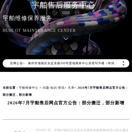
宇舶售后服务中心
上海市黄浦区南京东路299号宏伊国际广场写字楼8层806室（需提前预约）
南京市秦淮区中山南路1号（新街口）南京中心写字楼22层C1-1室（需提前预约）
宇舶维修保养服务
常州市新北区龙锦路1590号现代传媒中心写字楼5号楼10层1008室（需提前预约）
HUBLOT MAINTENANCE CENTER
徐州市鼓楼区淮海东路29号苏宁广场IFC国际金融中心写字楼35层3508室（需提前预约）
扬州市邗江区国展路29号星耀天地写字楼1号楼18层1803室（需提前预约）
盐城市盐都区世纪大道5号盐城金融城写字楼1号楼16层1604室（需提前预约）
泰州市海陵区永定东路399号置地商务中心东塔写字楼（华润万象城）17层1706室（需提前预约）
▲
官网公告>
宁波市江北区大闸南路500号来福士广场办公楼20层2009室（需提前预约）
▼
杭州市上城区钱江路1366号华润大厦写字楼A座5层503-5室（需提前预约）
金华市金东区东市南街777号金华万达广场写字楼4号楼22层2209室（需提前预约）
当前位置：
宇舶维修中心
>
问题/知识/资讯
>
天津
> 2026年7月宇舶售后网点官方公告：
绍兴市越城区胜利东路379号世茂天际中心写字楼8层805室（需提前预约）
部分搬迁，部分新增
嘉兴市南湖区广益路705号嘉兴世界贸易中心写字楼A座13层1304室（需提前预约）
2026年7月宇舶售后网点官方公告：部分搬迁，部分新增
南昌市红谷滩新区红谷中大道998号绿地双子塔（中央广场）A1座办公楼14层07室（需提前预约）
济南市历下区经十路11111号华润中心写字楼（万象城）15层1508室（需提前预约）
广州市天河区天河路230号万菱汇国际中心写字楼A塔7层704室（需提前预约）
广州市越秀区环市东路371-375号世界贸易中心大厦南塔写字楼15层07室（需提前预约）
2026年7月，宇舶中国区正式宣布全国售后服务网络进行部分搬迁