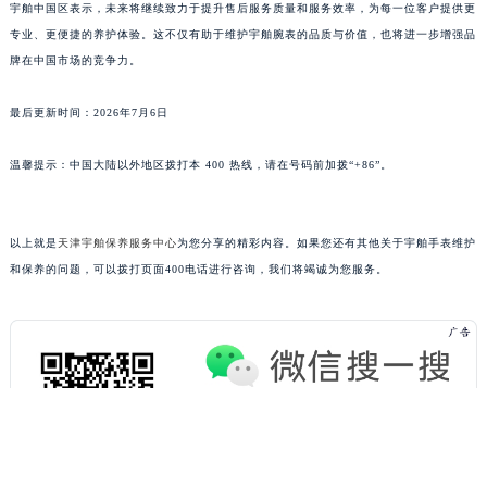
宇舶中国区表示，未来将继续致力于提升售后服务质量和服务效率，为每一位客户提供更
浙江省绍兴市越城区胜利东路379号世茂天际中心写字楼8层805室宇舶售后服务中心（需提前预约）
专业、更便捷的养护体验。这不仅有助于维护宇舶腕表的品质与价值，也将进一步增强品
浙江省舟山市定海区解放东路宇舶售后服务中心（需提前预约）
牌在中国市场的竞争力。
澳门特别行政区大堂区议事亭前地（新马路）宇舶售后服务中心（需提前预约）
最后更新时间：2026年7月6日
澳门特别行政区风顺堂区南湾大马路宇舶售后服务中心（需提前预约）
澳门特别行政区花地玛堂区关闸广场宇舶售后服务中心（需提前预约）
温馨提示：中国大陆以外地区拨打本 400 热线，请在号码前加拨“+86”。
澳门特别行政区花王堂区大三巴商圈宇舶售后服务中心（需提前预约）
澳门特别行政区嘉模堂区官也街宇舶售后服务中心（需提前预约）
澳门省路氹城市金光大道宇舶售后服务中心（需提前预约）
以上就是
天津宇舶保养服务中心
为您分享的精彩内容。如果您还有其他关于宇舶手表维护
澳门特别行政区望德堂区塔石广场宇舶售后服务中心（需提前预约）
和保养的问题，可以拨打页面400电话进行咨询，我们将竭诚为您服务。
福建省福州市鼓楼区五四路128-1号恒力城写字楼15层03室宇舶售后服务中心（需提前预约）
福建省厦门市思明区湖滨东路95号万象城华润大厦B座11层1104室宇舶售后服务中心（需提前预约）
广东省潮州市潮安区新风路与潮汕路交汇处宇舶售后服务中心（需提前预约）
广东省广州市天河区天河路230号万菱汇国际中心A塔7层704室宇舶售后服务中心（需提前预约）
广东省广州市越秀区环市东路371-375号世界贸易中心大厦南塔15层1507室宇舶售后服务中心（需提前预约）
广东省河源市源城区越王大道宇舶售后服务中心（需提前预约）
广东省惠州市惠城区江北文昌一路7号华贸大厦1座30层3005室宇舶售后服务中心（需提前预约）