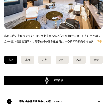
河南省三门峡市湖滨区和平路宇舶售后服务中心（需提前预约）
河南省商丘市梁园区神火大道宇舶售后服务中心（需提前预约）
河南省新乡市红旗区人民路宇舶售后服务中心（需提前预约）
河南省信阳市浉河区东方红大道宇舶售后服务中心（需提前预约）
河南省许昌市魏都区建安大道与八龙路交叉口宇舶售后服务中心（需提前预约）
北京王府井宇舶售后服务中心位于北京市东城区东长安街1号王府井东方广场W3座6
上
河南省郑州市二七区民主路10号华润大厦29层2905室宇舶售后服务中心（需提前预约）
层602室（需提前预约），是宇舶维修保养服务网点,中心技师均接受标准培训....
详情
预
河南省周口市川汇区七一路宇舶售后服务中心（需提前预约）
>
河南省驻马店市驿城区乐山大道与置地大道交叉口宇舶售后服务中心（需提前预约）
湖北省鄂州市鄂城区文星大道宇舶售后服务中心（需提前预约）
北京
上海
广州
深圳
天津
成都
湖北省黄冈市黄州区赤壁大道宇舶售后服务中心（需提前预约）
湖北省黄石市黄石港区武汉路宇舶售后服务中心（需提前预约）
湖北省荆门市东宝中天街步行街宇舶售后服务中心（需提前预约）
推荐阅读
湖北省荆州市荆州区荆中路宇舶售后服务中心（需提前预约）
湖北省十堰市茅箭区人民北路宇舶售后服务中心（需提前预约）
湖北省随州市曾都区青年路宇舶售后服务中心（需提前预约）
1
宇舶维修保养服务中心介绍 | Hublot
湖北省咸宁市咸安区长安大道宇舶售后服务中心（需提前预约）