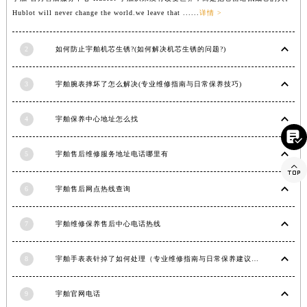
Hublot will never change the world.we leave that ......
详情 >
甘肃省白银市白银区北京路宇舶售后服务中心（需提前预约）
甘肃省定西市安定区解放路宇舶售后服务中心（需提前预约）
2
如何防止宇舶机芯生锈?(如何解决机芯生锈的问题?)
甘肃省敦煌市沙州镇阳关中路宇舶售后服务中心（需提前预约）
甘肃省合作市人民街宇舶售后服务中心（需提前预约）
3
宇舶腕表摔坏了怎么解决(专业维修指南与日常保养技巧)
甘肃省嘉峪关市雄关区新华中路宇舶售后服务中心（需提前预约）
甘肃省金昌市金川区北京路宇舶售后服务中心（需提前预约）
4
宇舶保养中心地址怎么找
甘肃省酒泉市肃州区西大街宇舶售后服务中心（需提前预约）

甘肃省临夏市城南街道团结路宇舶售后服务中心（需提前预约）
5
宇舶售后维修服务地址电话哪里有

甘肃省陇南市武都区人民路宇舶售后服务中心（需提前预约）
甘肃省平凉市崆峒区西大街宇舶售后服务中心（需提前预约）
6
宇舶售后网点热线查询
甘肃省庆阳市西峰区南大街宇舶售后服务中心（需提前预约）
7
宇舶维修保养售后中心电话热线
甘肃省天水市秦州区民主路宇舶售后服务中心（需提前预约）
甘肃省武威市凉州区迎宾路宇舶售后服务中心（需提前预约）
8
宇舶手表表针掉了如何处理（专业维修指南与日常保养建议）
甘肃省张掖市甘州区民乐北路宇舶售后服务中心（需提前预约）
宁夏回族自治区固原市原州区文化街宇舶售后服务中心（需提前预约）
9
宇舶官网电话
宁夏回族自治区石嘴山市大武口区贺兰山路宇舶售后服务中心（需提前预约）