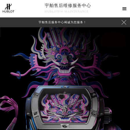
宇舶售后维修服务中心

HUBLOTFW MAINTENANCE

宇舶售后服务中心竭诚为您服务！
中心介绍
联系我们
2026年8月宇舶中国区售后服务网络优化升级公告
2026年8月宇舶全国官方售后客户服务热线：400-801-7981
宇舶官方全国统一服务热线400-801-7981，服务覆盖中国大陆、香港、澳门、台湾全部区域（非大陆需加拨“+86”）
2026年8月宇舶售后服务中心最新网点地址：
北京市朝阳区建国门外大街甲6号华熙国际中心写字楼D座11层1102室（北京总部）（需提前预约）
北京市东城区东长安街1号东方广场写字楼W3座6层602室（需提前预约）
天津市和平区赤峰道136号天津国际金融中心写字楼26层2603室（需提前预约）
上海市徐汇区虹桥路3号港汇中心写字楼2座37层3705室（需提前预约）