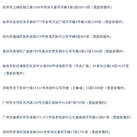
吉林省白城市洮北区明仁南街宇舶售后服务中心（需提前预约）
杭州市上城区钱江路1366号华润大厦写字楼A座5层503-5室（需提前预约）
吉林省白山市浑江区浑江大街宇舶售后服务中心（需提前预约）
金华市金东区东市南街777号金华万达广场写字楼4号楼22层2209室（需提前预约）
吉林省吉林市船营区河南街宇舶售后服务中心（需提前预约）
吉林省辽源市龙山区人民大街宇舶售后服务中心（需提前预约）
绍兴市越城区胜利东路379号世茂天际中心写字楼8层805室（需提前预约）
吉林省梅河口市新华街道梅河大街宇舶售后服务中心（需提前预约）
吉林省四平市铁东区紫气大路与南九经街交汇处宇舶售后服务中心（需提前预约）
嘉兴市南湖区广益路705号嘉兴世界贸易中心写字楼A座13层1304室（需提前预约）
吉林省松原市宁江区五环大街宇舶售后服务中心（需提前预约）
南昌市红谷滩新区红谷中大道998号绿地双子塔（中央广场）A1座办公楼14层14-07室
吉林省通化市东昌区环通乡江南大街宇舶售后服务中心（需提前预约）
（需提前预约）
吉林省延边市延吉市解放路宇舶售后服务中心（需提前预约）
辽宁省鞍山市铁东区站前街宇舶售后服务中心（需提前预约）
济南市历下区经十路11111号华润中心写字楼（万象城）15层1508室（需提前预约）
辽宁省本溪市平山区胜利路宇舶售后服务中心（需提前预约）
辽宁省朝阳市双塔区新华路宇舶售后服务中心（需提前预约）
广州市天河区天河路230号万菱汇国际中心A塔7层704室（需提前预约）
辽宁省丹东市振兴区七经街宇舶售后服务中心（需提前预约）
广州市越秀区环市东路371-375号世界贸易中心大厦南塔写字楼15层07室（需提前预约）
辽宁省抚顺市新抚区东一路宇舶售后服务中心（需提前预约）
辽宁省阜新市海州区解放大街宇舶售后服务中心（需提前预约）
深圳市罗湖区深南东路5001号华润大厦写字楼17层1701室（需提前预约）
辽宁省葫芦岛市连山区中央路宇舶售后服务中心（需提前预约）