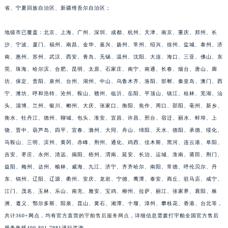
省、宁夏回族自治区、新疆维吾尔自治区；
江西省抚州市临川区赣东大道宇舶售后服务中心（需提前预约）
江西省赣州市章贡区文清路宇舶售后服务中心（需提前预约）
地级市已覆盖：北京、上海、广州、深圳、成都、杭州、天津、南京、重庆、郑州、长
江西省吉安市吉州区井冈山大道宇舶售后服务中心（需提前预约）
沙、宁波、厦门、福州、南昌、金华、嘉兴、扬州、常州、绍兴、徐州、盐城、泰州、济
江西省景德镇市珠山区珠山中路宇舶售后服务中心（需提前预约）
南、惠州、苏州、武汉、西安、青岛、无锡、温州、沈阳、大连、海口、三亚、佛山、东
江西省九江市浔阳区浔阳路宇舶售后服务中心（需提前预约）
莞、珠海、哈尔滨、合肥、昆明、太原、石家庄、南宁、南通、长春、烟台、唐山、廊
坊、保定、贵阳、泉州、台州、湖州、中山、乌鲁木齐、洛阳、邯郸、秦皇岛、澳门、西
江西省南昌市红谷滩新区红谷中大道998号绿地双子塔（中央广场）A1座办公楼14层1407室宇舶售后服务中心（需提前预约）
宁、潍坊、呼和浩特、沧州、鞍山、赣州、临沂、岳阳、平顶山、镇江、桂林、芜湖、汕
江西省萍乡市安源区萍安北大道与康庄路交叉口宇舶售后服务中心（需提前预约）
头、淄博、兰州、银川、郴州、大庆、张家口、衡阳、焦作、周口、邵阳、亳州、新乡、
江西省上饶市信州区滨江西路宇舶售后服务中心（需提前预约）
衡水、牡丹江、德州、聊城、包头、淮安、宜昌、许昌、邢台、宿迁、丽水、蚌埠、上
江西省新余市渝水区北湖西路宇舶售后服务中心（需提前预约）
饶、晋中、葫芦岛、四平、宜春、滁州、大同、舟山、绵阳、天水、德阳、承德、绥化、
江西省宜春市袁州区中山中路宇舶售后服务中心（需提前预约）
马鞍山、三明、滨州、黄冈、赤峰、荆州、通化、鸡西、佳木斯、黑河、连云港、阜阳、
江西省鹰潭市月湖区胜利东路宇舶售后服务中心（需提前预约）
吉安、枣庄、永州、清远、揭阳、梧州、渭南、延安、长治、运城、淮南、莆田、荆门、
益阳、梅州、达州、榆林、威海、九江、济宁、齐齐哈尔、南阳、常德、呼伦贝尔、丹
山东省德州市德城区东风中路宇舶售后服务中心（需提前预约）
东、锦州、辽阳、辽源、衢州、安庆、龙岩、宁德、鹰潭、泰安、商丘、驻马店、咸宁、
山东省东营市东营区济南路宇舶售后服务中心（需提前预约）
江门、茂名、玉林、乐山、南充、雅安、宝鸡、柳州、拉萨、丽江、张家界、襄阳、株
山东省济南市历下区经十路11111号华润中心写字楼（万象城）15层1508室宇舶售后服务中心（需提前预约）
洲、遵义、鄂尔多斯、阳泉、昆山、黄石、湘潭、十堰、漳州、攀枝花、香港、台北等，
山东省济宁市任城区太白楼路宇舶售后服务中心（需提前预约）
共计360+网点，均有官方直营的
宇舶售后服务网点
，详细信息需拨打宇舶全国官方售后
山东省莱芜市文化南路8号银座商城名表维修一楼名表维修宇舶售后服务中心（需提前预约）
服务热线400-801-7981进行咨询。