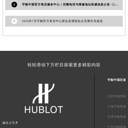
4
宇舶中国官方售后服务中心｜完整电话与维修地址权威信息公告（2026年7月最新）
陕西省渭南市临渭区东风大街宇舶售后服务中心（需提前预约）
陕西省咸阳市秦都区沣西新城统一西路与白马河路交汇处宇舶售后服务中心（需提前预约）
5
2026年7月宇舶官方售后中心新址及增设站点完整补充速览
陕西省延安市宝塔区中心街宇舶售后服务中心（需提前预约）
陕西省榆林市榆阳区长兴路宇舶售后服务中心（需提前预约）
新疆维吾尔自治区阿克苏市东大街宇舶售后服务中心（需提前预约）
新疆维吾尔自治区阿拉尔市胜利大道宇舶售后服务中心（需提前预约）
新疆维吾尔自治区阿拉山口市友好路宇舶售后服务中心（需提前预约）
新疆维吾尔自治区阿勒泰市解放路宇舶售后服务中心（需提前预约）
轻轻滑动下方栏目探索更多精彩内容
新疆维吾尔自治区阿图什市光明路宇舶售后服务中心（需提前预约）
新疆维吾尔自治区白杨市军垦路宇舶售后服务中心（需提前预约）
宇舶中国区服
新疆维吾尔自治区北屯市团结路宇舶售后服务中心（需提前预约）
新疆维吾尔自治区博乐市博乐市北京路宇舶售后服务中心（需提前预约）
北京宇舶维修
新疆维吾尔自治区昌吉市延安北路宇舶售后服务中心（需提前预约）
上海宇舶维修
新疆维吾尔自治区阜康市博峰路宇舶售后服务中心（需提前预约）
天津宇舶维修
新疆维吾尔自治区哈密市伊州区建国北路宇舶售后服务中心（需提前预约）
融合之艺术
新疆维吾尔自治区和田市和田市北京西路宇舶售后服务中心（需提前预约）
广州宇舶维修