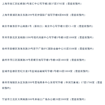
上海市徐汇区虹桥路3号港汇中心写字楼2座37层3705室（需提前预约）
唐山市路南区新华东道100号万达广场写字楼A座10层1002室（需提前预约）
台州市椒江区东海大道1800号腾达中心东1幢20楼2002室（需提前预约）
上海市黄浦区南京东路299号宏伊国际广场写字楼8层806室（需提前预约）
内蒙古自治区呼和浩特市玉泉区大学西街70号华润万象城写字楼（鄂尔多斯大厦）23层2326室（需提前预约）
甘肃省兰州市七里河区西津西路16号兰州中心写字楼21层2102室（需提前预约）
南京市秦淮区中山南路1号（新街口）南京中心写字楼22层C1-1室（需提前预约）
重庆市解放碑渝中区民权路28号英利国际金融中心写字楼20层01室（需提前预约）
常州市新北区龙锦路1590号现代传媒中心写字楼5号楼10层1008室（需提前预约）
黑龙江省大庆市萨尔图区会战大街宇舶售后服务中心（需提前预约）
黑龙江省鹤岗市向阳区红军路宇舶售后服务中心（需提前预约）
徐州市鼓楼区淮海东路29号苏宁广场IFC国际金融中心35层3508室（需提前预约）
黑龙江省黑河市爱辉区中央街宇舶售后服务中心（需提前预约）
黑龙江省鸡西市鸡冠区红军路宇舶售后服务中心（需提前预约）
扬州市邗江区国展路29号星耀天地写字楼1号楼18层1803室（需提前预约）
黑龙江省佳木斯市向阳区长安路宇舶售后服务中心（需提前预约）
黑龙江省牡丹江市东安区太平路宇舶售后服务中心（需提前预约）
盐城市盐都区世纪大道5号盐城金融城写字楼1号楼16层1604室（需提前预约）
黑龙江省七台河市桃山区大同街宇舶售后服务中心（需提前预约）
泰州市海陵区永定东路399号置地商务中心东塔写字楼（华润万象城）17层1706室（需提
黑龙江省齐齐哈尔市龙沙区龙华路宇舶售后服务中心（需提前预约）
前预约）
黑龙江省双鸭山市尖山区新兴大街宇舶售后服务中心（需提前预约）
黑龙江省绥化市北林区新华街与康庄路交叉口宇舶售后服务中心（需提前预约）
宁波市江北区大闸南路500号来福士广场办公楼20层2009室（需提前预约）
黑龙江省伊春市伊美区通河路宇舶售后服务中心（需提前预约）