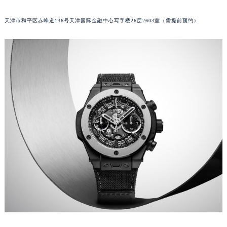
东莞市东城街道鸿福东路1号民盈国贸中心T1写字楼9层907室（需提前预约）
天津市和平区赤峰道136号天津国际金融中心写字楼26层2603室（需提前预约）
无锡市梁溪区人民中路139号恒隆广场写字楼1座11层1104室（需提前预约）
南通市崇川区工农路57号圆融广场写字楼16层1603室（需提前预约）
苏州市苏州工业园区星港街199号苏州中心办公楼C座22层08室（需提前预约）
武汉市江汉区解放大道686号世界贸易大厦38层09室（需提前预约）
南宁市青秀区金湖路59号地王大厦12楼1224室（需提前预约）
合肥市蜀山区潜山路111号万象城华润大厦B座12楼03室（需提前预约）
泉州市丰泽区宝洲路729号浦西万达中心写字楼A座7楼709室（需提前预约）
青岛市南区山东路6号华润大厦B座22层04室（需提前预约）
烟台市芝罘区胜利路139号万达金融中心A座907室（需提前预约）
长春市朝阳区西安大路727号中银大厦A座(旺进大厦)18层09室（需提前预约）
贵阳市南明区都司高架桥路33号亨特国际金融中心14楼14D（需提前预约）
昆明市盘龙区北京路928号同德昆明广场写字楼10层06室（需提前预约）
石家庄市长安区中山东路39号勒泰中心写字楼B座13层07室（需提前预约）
西安市碑林区南关正街88号华侨城长安国际中心E座6楼10室（需提前预约）
海口市龙华区金贸东路5号海口华润大厦B座17层1707室（需提前预约）