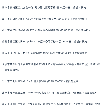
辽宁省锦州市古塔区中央大街宇舶售后服务中心（需提前预约）
惠州市惠城区江北文昌一路7号华贸大厦写字楼1座30层05室（需提前预约）
辽宁省辽阳市白塔区新运大街宇舶售后服务中心（需提前预约）
辽宁省盘锦市兴隆台区石油大街宇舶售后服务中心（需提前预约）
厦门市思明区湖滨东路95号华润大厦写字楼B座11层1104室（需提前预约）
辽宁省铁岭市银州区南马路宇舶售后服务中心（需提前预约）
福州市晋安区横屿路9号东二环泰禾中心写字楼2号楼5层509室（需提前预约）
辽宁省营口市站前区市府路与渤海大街交叉口宇舶售后服务中心（需提前预约）
辽宁省沈阳市沈河区中街路137号亨得利名表维修授权店1楼宇舶售后服务中心（需提前预约）
成都市锦江区人民东路6号SAC东原中心写字楼24层2406B室（需提前预约）
辽宁省沈阳市沈河区中街路83号亨得利名表维修授权店1楼宇舶售后服务中心（需提前预约）
北京市朝阳区建国门外大街甲6号华熙国际中心D座11层1102室宇舶售后服务中心（北京总部）（需提前预约）
重庆市江北区观音桥步行街2号融恒时代广场写字楼9层902室（需提前预约）
北京市东城区东长安街1号王府井东方广场W3座6层602室宇舶售后服务中心（需提前预约）
长沙市芙蓉区定王台街道建湘路393号世茂环球金融中心写字楼（芙蓉广场）10层13室
河北省保定市竞秀区朝阳北大街北国先天下宇舶售后服务中心（需提前预约）
（需提前预约）
内蒙古自治区阿拉善盟市左旗土尔扈特大街宇舶售后服务中心（需提前预约）
内蒙古自治区巴彦淖尔市临河区新华街宇舶售后服务中心（需提前预约）
郑州市二七区铭功路10号华润大厦写字楼29层2905室（需提前预约）
内蒙古自治区包头市青山区幸福路甲3号王府井百货名表维修宇舶售后服务中心（需提前预约）
内蒙古自治区赤峰市红山区哈达街宇舶售后服务中心（需提前预约）
太原市迎泽区解放路15号亨得利名表服务中心（品牌授权店）3层整层（需提前预约）
内蒙古自治区鄂尔多斯市东胜区伊金霍洛街宇舶售后服务中心（需提前预约）
沈阳市沈河区中街路137号亨得利名表服务中心（品牌授权店）1层整层（需提前预约）
内蒙古自治区呼伦贝尔市海拉尔区中央街宇舶售后服务中心（需提前预约）