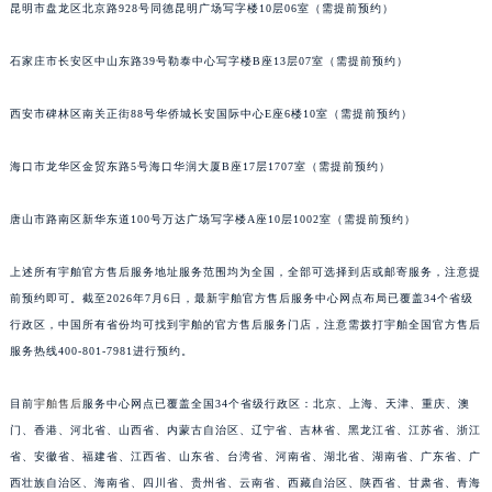
昆明市盘龙区北京路928号同德昆明广场写字楼10层06室（需提前预约）
福建省龙岩市新罗区九一南路宇舶售后服务中心（需提前预约）
福建省南平市建阳区人民西路宇舶售后服务中心（需提前预约）
石家庄市长安区中山东路39号勒泰中心写字楼B座13层07室（需提前预约）
福建省宁德市蕉城区天湖东路宇舶售后服务中心（需提前预约）
西安市碑林区南关正街88号华侨城长安国际中心E座6楼10室（需提前预约）
福建省莆田市城厢区霞林街道荔华东大道宇舶售后服务中心（需提前预约）
福建省三明市三元区东乾二路宇舶售后服务中心（需提前预约）
海口市龙华区金贸东路5号海口华润大厦B座17层1707室（需提前预约）
福建省漳州市龙文区步港路宇舶售后服务中心（需提前预约）
江苏省常州市新北区龙锦路1590号现代传媒中心5号楼10层1008室宇舶售后服务中心（需提前预约）
唐山市路南区新华东道100号万达广场写字楼A座10层1002室（需提前预约）
江苏省淮安市清江浦区淮海北路宇舶售后服务中心（需提前预约）
江苏省连云港市海州区通灌北路宇舶售后服务中心（需提前预约）
上述所有宇舶官方售后服务地址服务范围均为全国，全部可选择到店或邮寄服务，注意提
前预约即可。截至2026年7月6日，最新宇舶官方售后服务中心网点布局已覆盖34个省级
江苏省南京市秦淮区中山南路1号南京中心22层22-C1-C3室宇舶售后服务中心（需提前预约）
行政区，中国所有省份均可找到宇舶的官方售后服务门店，注意需拨打宇舶全国官方售后
江苏省宿迁市宿城区西湖路宇舶售后服务中心（需提前预约）
服务热线400-801-7981进行预约。
江苏省泰州市海陵区永定东路399号置地商务中心东塔（华润万象城）17层1706室宇舶售后服务中心（需提前预约）
江苏省徐州市鼓楼区淮海东路29号苏宁广场IFC国际金融中心35层3508室宇舶售后服务中心（需提前预约）
目前
宇舶售后
服务中心网点已覆盖全国34个省级行政区：北京、上海、天津、重庆、澳
江苏省盐城市盐都区世纪大道5号盐城金融城写字楼1号楼16层1604室宇舶售后服务中心（需提前预约）
门、香港、河北省、山西省、内蒙古自治区、辽宁省、吉林省、黑龙江省、江苏省、浙江
江苏省扬州市邗江区国展路29号星耀天地写字楼1号楼18层1803室宇舶售后服务中心（需提前预约）
省、安徽省、福建省、江西省、山东省、台湾省、河南省、湖北省、湖南省、广东省、广
西壮族自治区、海南省、四川省、贵州省、云南省、西藏自治区、陕西省、甘肃省、青海
江苏省镇江市京口区中山东路宇舶售后服务中心（需提前预约）