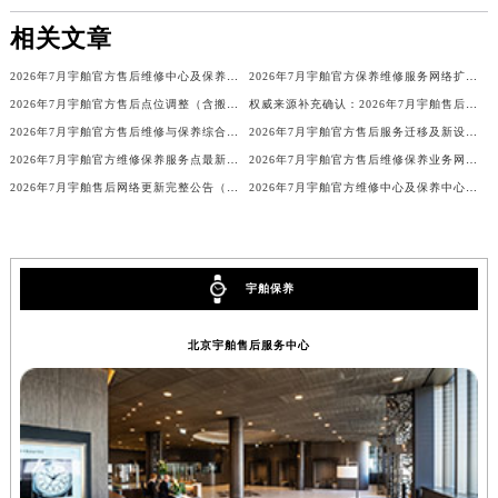
海南省文昌市文城镇教育东路宇舶售后服务中心（需提前预约）
相关文章
海南省五指山市通什镇三月三大道宇舶售后服务中心（需提前预约）
2026年7月宇舶官方售后维修中心及保养中心最终动态汇总最终版
2026年7月宇舶官方保养维修服务网络扩容补充最终公告（迁址新开）确认稿
香港特别行政区尖沙咀区油尖旺区广东道宇舶售后服务中心（需提前预约）
2026年7月宇舶官方售后点位调整（含搬迁与增设）
权威来源补充确认：2026年7月宇舶售后网点搬迁与新增
香港特别行政区金钟区中西区金钟道宇舶售后服务中心（需提前预约）
2026年7月宇舶官方售后维修与保养综合服务中心迁址最终确认终稿
2026年7月宇舶官方售后服务迁移及新设补充最终公告（定稿）
香港特别行政区九龙区油尖旺区弥敦道宇舶售后服务中心（需提前预约）
2026年7月宇舶官方维修保养服务点最新调整补充说明文本（含迁址新开）
2026年7月宇舶官方售后维修保养业务网点重新配置补充确认稿发布
香港特别行政区铜锣湾区湾仔区轩尼诗道宇舶售后服务中心（需提前预约）
2026年7月宇舶售后网络更新完整公告（含网点迁址及新开）
2026年7月宇舶官方维修中心及保养中心网点变动情况
河南省安阳市文峰区解放大道宇舶售后服务中心（需提前预约）
河南省鹤壁市淇滨区九州路宇舶售后服务中心（需提前预约）
河南省济源市沁园街道济水大道宇舶售后服务中心（需提前预约）
宇舶保养
河南省焦作市解放区解放路宇舶售后服务中心（需提前预约）
河南省开封市鼓楼区中山路宇舶售后服务中心（需提前预约）
北京宇舶售后服务中心
河南省洛阳市西工区中州中路与解放路交叉口宇舶售后服务中心（需提前预约）
河南省漯河市源汇区交通路宇舶售后服务中心（需提前预约）
河南省南阳市宛城区范蠡东路与南都路交叉口宇舶售后服务中心（需提前预约）
河南省平顶山市卫东区建设路宇舶售后服务中心（需提前预约）
河南省濮阳市大华龙区开州路绿城路交叉口宇舶售后服务中心（需提前预约）