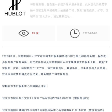
和部分新增，旨在进一步提升客户服务体验。此次优化升级是宇
深圳市罗湖区深南东路5001号华润大厦写字楼17层1701室（需提前预约）
舶中国区近年来规模最大的服务工程，聚焦“直营提质、扩容、区
惠州市惠城区江北文昌一路7号华贸大厦写字楼1座30层05室（需提前预约）
域均衡”三大方向。通过重新选址…
厦门市思明区湖滨东路95号华润大厦写字楼B座11层1104室（需提前预约）
福州市鼓楼区五四路128-1号恒力城写字楼15层03室（需提前预约）

19 次
2026-07-06
成都市锦江区人民东路6号SAC东原中心写字楼24层2406B室（需提前预约）
重庆市江北区观音桥步行街2号融恒时代广场写字楼9层902室（需提前预约）
长沙市芙蓉区定王台街道建湘路393号世茂环球金融中心写字楼（芙蓉广场）10层13室（需提前预约）
郑州市二七区铭功路10号华润大厦写字楼29层2905室（需提前预约）
2026年7月，宇舶中国区正式宣布全国售后服务网络进行部分搬迁和部分新增，旨在进一
太原市迎泽区解放路15号亨得利名表服务中心（品牌授权店）3层整层（需提前预约）
步提升客户服务体验。此次优化升级是宇舶中国区近年来规模最大的服务工程，聚焦“直
营提质、扩容、区域均衡”三大方向。通过重新选址、装修焕新、设备迭代与人员培训，
沈阳市沈河区中街路137号亨得利名表服务中心（品牌授权店）1层整层（需提前预约）
对全国原有售后网点进行优化，并新增多个城市服务点。
沈阳市沈河区中街路83号亨得利名表服务中心（品牌授权店）1层整层（需提前预约）
乌鲁木齐市天山区红山路26号时代广场（CCMALL）C座17层17-B（需提前预约）
宇舶官方售后服务中心全国网点地址：
温州市鹿城区锦绣路1067号置信广场10层1015室（需提前预约）
哈尔滨市道里区友谊西路600号富力中心T2座写字楼29层03室（需提前预约）
北京市东城区东长安街1号东方广场写字楼W3座6层602室（需提前预约）
大连市中山区人民路15号国际金融大厦7层G室（需提前预约）
北京市朝阳区建国门外大街甲6号华熙国际中心写字楼D座11层1102室（需提前预约）
佛山市禅城区季华五路57号万科金融中心C座12层1205室（需提前预约）