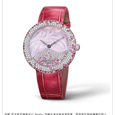
湖北省襄阳市樊城区长虹路与人民路交叉口宇舶售后服务中心（需提前预约）
湖北省孝感市孝南区复兴大道宇舶售后服务中心（需提前预约）
湖北省宜昌市西陵区夷陵大道与港窑路宇舶售后服务中心（需提前预约）
湖南省常德市武陵区人民路宇舶售后服务中心（需提前预约）
湖南省郴州市北湖区国庆北路宇舶售后服务中心（需提前预约）
湖南省衡阳市雁峰区解放路宇舶售后服务中心（需提前预约）
湖南省怀化市鹤城区迎丰中路宇舶售后服务中心（需提前预约）
湖南省娄底市娄星区长青街宇舶售后服务中心（需提前预约）
湖南省邵阳市双清区东风路宇舶售后服务中心（需提前预约）
湖南省湘潭市雨湖区莲城大道宇舶售后服务中心（需提前预约）
湖南省益阳市赫山区桃花仑路宇舶售后服务中心（需提前预约）
湖南省永州市冷水滩区永州大道与中兴路交叉口宇舶售后服务中心（需提前预约）
湖南省岳阳市岳阳楼区东茅岭路宇舶售后服务中心（需提前预约）
湖南省张家界市永定区解放路宇舶售后服务中心（需提前预约）
湖南省长沙市芙蓉区建湘路393号世茂环球金融中心写字楼10层1013室宇舶售后服务中心（需提前预约）
湖南省株洲市芦淞区建设南路宇舶售后服务中心（需提前预约）
宇舶 官方售后服务中心 Hublot 宇舶从来没有改变世界，而是把它留给佩戴它的人。