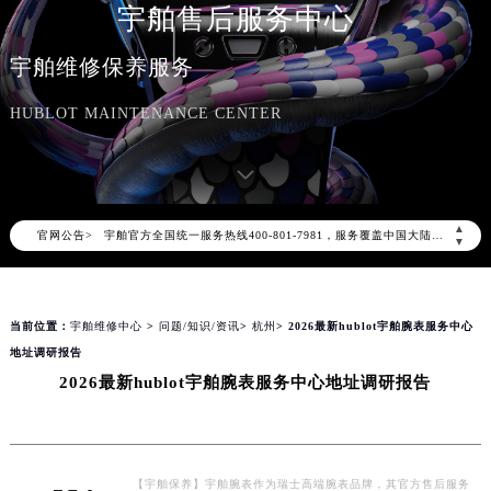
宇舶售后服务中心
宇舶维修保养服务
HUBLOT MAINTENANCE CENTER
2026年8月宇舶中国区售后服务网络优化升级公告
2026年8月宇舶全国官方售后客户服务热线：400-801-7981
宇舶官方全国统一服务热线400-801-7981，服务覆盖中国大陆、香港、澳门、台湾全部区域（非大陆需加拨“+86”）
▲
官网公告>
▼
2026年8月宇舶售后服务中心最新网点地址：
北京市朝阳区建国门外大街甲6号华熙国际中心写字楼D座11层1102室（北京总部）（需提前预约）
北京市东城区东长安街1号东方广场写字楼W3座6层602室（需提前预约）
当前位置：
宇舶维修中心
>
问题/知识/资讯
>
杭州
> 2026最新hublot宇舶腕表服务中心
天津市和平区赤峰道136号天津国际金融中心写字楼26层2603室（需提前预约）
地址调研报告
上海市徐汇区虹桥路3号港汇中心写字楼2座37层3705室（需提前预约）
2026最新hublot宇舶腕表服务中心地址调研报告
上海市黄浦区南京东路299号宏伊国际广场写字楼8层806室（需提前预约）
南京市秦淮区中山南路1号（新街口）南京中心写字楼22层C1-1室（需提前预约）
常州市新北区龙锦路1590号现代传媒中心写字楼5号楼10层1008室（需提前预约）
【宇舶保养】宇舶腕表作为瑞士高端腕表品牌，其官方售后服务