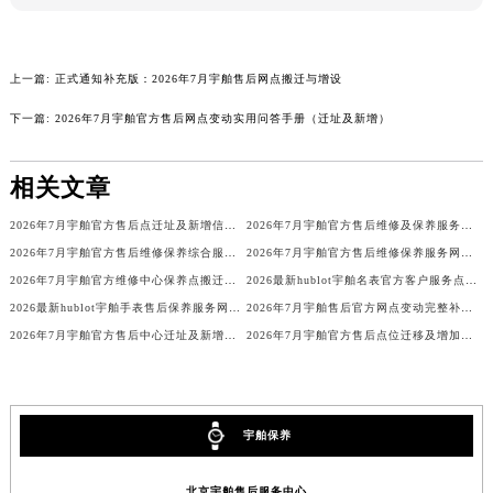
广东省梅州市梅江区金燕大道宇舶售后服务中心（需提前预约）
广东省清远市清城区湖西路宇舶售后服务中心（需提前预约）
广东省汕头市龙湖区长平路宇舶售后服务中心（需提前预约）
上一篇:
正式通知补充版：2026年7月宇舶售后网点搬迁与增设
广东省汕尾市城区香洲街道园林社区翠园街宇舶售后服务中心（需提前预约）
下一篇:
2026年7月宇舶官方售后网点变动实用问答手册（迁址及新增）
广东省韶关市武江区芙蓉新区与老城中心交汇处宇舶售后服务中心（需提前预约）
广东省深圳市罗湖区深南东路5001号华润大厦17层1701室宇舶售后服务中心（需提前预约）
相关文章
广东省阳江市江城区东风一路宇舶售后服务中心（需提前预约）
广东省云浮市云城区金山路宇舶售后服务中心（需提前预约）
2026年7月宇舶官方售后点迁址及新增信息最终补充速递
2026年7月宇舶官方售后维修及保养服务中心搬迁新增补充公告原文最终公布
广东省湛江市赤坎区观海北路宇舶售后服务中心（需提前预约）
2026年7月宇舶官方售后维修保养综合服务店迁址与新增补充文件对外发布
2026年7月宇舶官方售后维修保养服务网络扩容及迁址补充公告文件内容
2026年7月宇舶官方维修中心保养点搬迁及新增网点正式公示
2026最新hublot宇舶名表官方客户服务点地址调研报告
广东省肇庆市端州区信安大道与砚都大道交汇处宇舶售后服务中心（需提前预约）
2026最新hublot宇舶手表售后保养服务网点地址考察报告
2026年7月宇舶售后官方网点变动完整补充一览（迁移及新开）
广西壮族自治区百色市右江区中山二路宇舶售后服务中心（需提前预约）
2026年7月宇舶官方售后中心迁址及新增网点补充快速参考
2026年7月宇舶官方售后点位迁移及增加补充通知
广西壮族自治区北海市海城区北京路宇舶售后服务中心（需提前预约）
广西壮族自治区崇左市江州区石景林街道友谊大道与丽川路交汇处宇舶售后服务中心（需提前预约）
广西壮族自治区防城港市港口区金花茶大道宇舶售后服务中心（需提前预约）
宇舶保养
广西壮族自治区贵港市港北区港城街道布山大道与仙衣路交叉口宇舶售后服务中心（需提前预约）
广西壮族自治区桂林市秀峰区红岭路宇舶售后服务中心（需提前预约）
北京宇舶售后服务中心