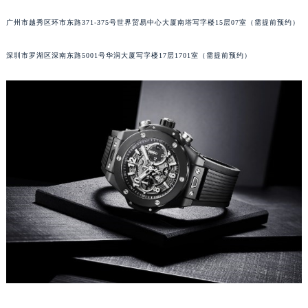
甘肃省兰州市七里河区西津西路16号兰州中心写字楼21层2102室（需提前预约）
重庆市解放碑渝中区民权路28号英利国际金融中心写字楼20层01室（需提前预约）
广州市越秀区环市东路371-375号世界贸易中心大厦南塔写字楼15层07室（需提前预约）
黑龙江省大庆市萨尔图区会战大街宇舶售后服务中心（需提前预约）
深圳市罗湖区深南东路5001号华润大厦写字楼17层1701室（需提前预约）
黑龙江省鹤岗市向阳区红军路宇舶售后服务中心（需提前预约）
黑龙江省黑河市爱辉区中央街宇舶售后服务中心（需提前预约）
黑龙江省鸡西市鸡冠区红军路宇舶售后服务中心（需提前预约）
黑龙江省佳木斯市向阳区长安路宇舶售后服务中心（需提前预约）
黑龙江省牡丹江市东安区太平路宇舶售后服务中心（需提前预约）
黑龙江省七台河市桃山区大同街宇舶售后服务中心（需提前预约）
黑龙江省齐齐哈尔市龙沙区龙华路宇舶售后服务中心（需提前预约）
黑龙江省双鸭山市尖山区新兴大街宇舶售后服务中心（需提前预约）
黑龙江省绥化市北林区新华街与康庄路交叉口宇舶售后服务中心（需提前预约）
黑龙江省伊春市伊美区通河路宇舶售后服务中心（需提前预约）
吉林省白城市洮北区明仁南街宇舶售后服务中心（需提前预约）
吉林省白山市浑江区浑江大街宇舶售后服务中心（需提前预约）
吉林省吉林市船营区河南街宇舶售后服务中心（需提前预约）