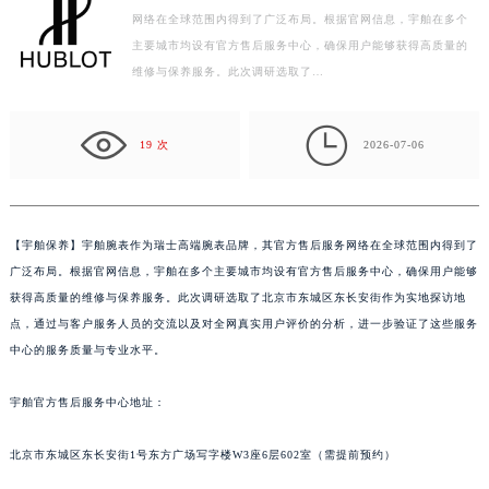
徐州市鼓楼区淮海东路29号苏宁广场IFC国际金融中心写字楼35层3508室（需提前预约）
网络在全球范围内得到了广泛布局。根据官网信息，宇舶在多个
扬州市邗江区国展路29号星耀天地写字楼1号楼18层1803室（需提前预约）
主要城市均设有官方售后服务中心，确保用户能够获得高质量的
盐城市盐都区世纪大道5号盐城金融城写字楼1号楼16层1604室（需提前预约）
维修与保养服务。此次调研选取了…
泰州市海陵区永定东路399号置地商务中心东塔写字楼（华润万象城）17层1706室（需提前预约）
宁波市江北区大闸南路500号来福士广场办公楼20层2009室（需提前预约）

19 次
2026-07-06
杭州市上城区钱江路1366号华润大厦写字楼A座5层503-5室（需提前预约）
金华市金东区东市南街777号金华万达广场写字楼4号楼22层2209室（需提前预约）
绍兴市越城区胜利东路379号世茂天际中心写字楼8层805室（需提前预约）
【
宇舶保养】宇舶腕表作为瑞士高端腕表品牌，其官方售后服务网络在全球范围内得到了
嘉兴市南湖区广益路705号嘉兴世界贸易中心写字楼A座13层1304室（需提前预约）
广泛布局。根据官网信息，宇舶在多个主要城市均设有官方售后服务中心，确保用户能够
南昌市红谷滩新区红谷中大道998号绿地双子塔（中央广场）A1座办公楼14层07室（需提前预约）
获得高质量的维修与保养服务。此次调研选取了北京市东城区东长安街作为实地探访地
济南市历下区经十路11111号华润中心写字楼（万象城）15层1508室（需提前预约）
点，通过与客户服务人员的交流以及对全网真实用户评价的分析，进一步验证了这些服务
广州市天河区天河路230号万菱汇国际中心写字楼A塔7层704室（需提前预约）
中心的服务质量与专业水平。
广州市越秀区环市东路371-375号世界贸易中心大厦南塔写字楼15层07室（需提前预约）
深圳市罗湖区深南东路5001号华润大厦写字楼17层1701室（需提前预约）
宇舶官方售后服务中心地址：
惠州市惠城区江北文昌一路7号华贸大厦写字楼1座30层05室（需提前预约）
北京市东城区东长安街1号东方广场写字楼W3座6层602室（需提前预约）
厦门市思明区湖滨东路95号华润大厦写字楼B座11层1104室（需提前预约）