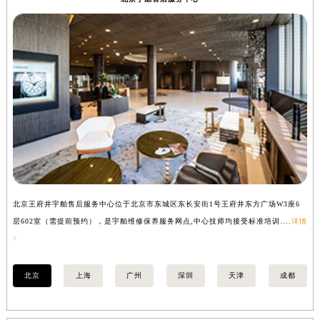
广西壮族自治区河池市金城江区金城江街道朝阳路宇舶售后服务中心（需提前预约）
广西壮族自治区贺州市八步区城东街道灵峰南路宇舶售后服务中心（需提前预约）
广西壮族自治区来宾市兴宾区桂中大道宇舶售后服务中心（需提前预约）
广西壮族自治区柳州市城中区中山中路宇舶售后服务中心（需提前预约）
广西壮族自治区钦州市钦南区金海湾东大街宇舶售后服务中心（需提前预约）
广西壮族自治区梧州市万秀区龙湖镇高旺路宇舶售后服务中心（需提前预约）
广西壮族自治区玉林市玉州区金玉路宇舶售后服务中心（需提前预约）
海南省儋州市儋州市那大镇兰洋北路宇舶售后服务中心（需提前预约）
海南省东方市八所镇解放西路宇舶售后服务中心（需提前预约）
海南省琼海市嘉积镇东风路宇舶售后服务中心（需提前预约）
海南省三沙市西沙区西沙群岛永兴岛北京路宇舶售后服务中心（需提前预约）
北京王府井宇舶售后服务中心位于北京市东城区东长安街1号王府井东方广场W3座6
上
层602室（需提前预约），是宇舶维修保养服务网点,中心技师均接受标准培训....
详情
预
海南省三亚市吉阳区迎宾路宇舶售后服务中心（需提前预约）
>
海南省万宁市万城镇解放路宇舶售后服务中心（需提前预约）
海南省文昌市文城镇教育东路宇舶售后服务中心（需提前预约）
北京
上海
广州
深圳
天津
成都
海南省五指山市通什镇三月三大道宇舶售后服务中心（需提前预约）
香港特别行政区尖沙咀区油尖旺区广东道宇舶售后服务中心（需提前预约）