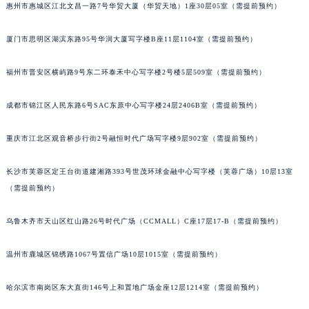
吉林省辽源市龙山区人民大街宇舶售后服务中心（需提前预约）
惠州市惠城区江北文昌一路7号华贸大厦（华贸天地）1座30层05室（需提前预约）
吉林省梅河口市新华街道梅河大街宇舶售后服务中心（需提前预约）
厦门市思明区湖滨东路95号华润大厦写字楼B座11层1104室（需提前预约）
吉林省四平市铁东区紫气大路与南九经街交汇处宇舶售后服务中心（需提前预约）
吉林省松原市宁江区五环大街宇舶售后服务中心（需提前预约）
福州市晋安区横屿路9号东二环泰禾中心写字楼2号楼5层509室（需提前预约）
吉林省通化市东昌区环通乡江南大街宇舶售后服务中心（需提前预约）
吉林省延边市延吉市解放路宇舶售后服务中心（需提前预约）
成都市锦江区人民东路6号SAC东原中心写字楼24层2406B室（需提前预约）
辽宁省鞍山市铁东区站前街宇舶售后服务中心（需提前预约）
重庆市江北区观音桥步行街2号融恒时代广场写字楼9层902室（需提前预约）
辽宁省本溪市平山区胜利路宇舶售后服务中心（需提前预约）
辽宁省朝阳市双塔区新华路宇舶售后服务中心（需提前预约）
长沙市芙蓉区定王台街道建湘路393号世茂环球金融中心写字楼（芙蓉广场）10层13室
辽宁省丹东市振兴区七经街宇舶售后服务中心（需提前预约）
（需提前预约）
辽宁省抚顺市新抚区东一路宇舶售后服务中心（需提前预约）
辽宁省阜新市海州区解放大街宇舶售后服务中心（需提前预约）
乌鲁木齐市天山区红山路26号时代广场（CCMALL）C座17层17-B（需提前预约）
辽宁省葫芦岛市连山区中央路宇舶售后服务中心（需提前预约）
温州市鹿城区锦绣路1067号置信广场10层1015室（需提前预约）
辽宁省锦州市古塔区中央大街宇舶售后服务中心（需提前预约）
辽宁省辽阳市白塔区新运大街宇舶售后服务中心（需提前预约）
哈尔滨市南岗区东大直街146号上和置地广场金座12层1214室（需提前预约）
辽宁省盘锦市兴隆台区石油大街宇舶售后服务中心（需提前预约）