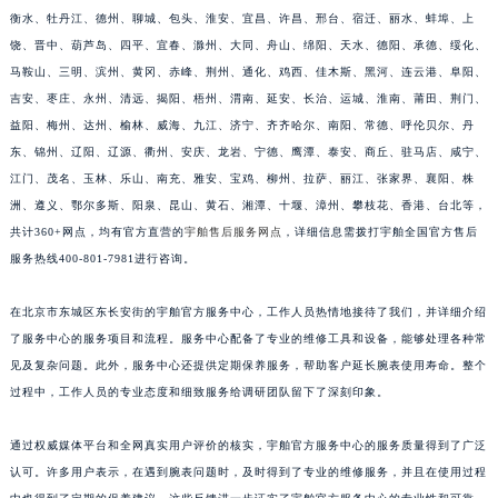
福建省莆田市城厢区霞林街道荔华东大道宇舶售后服务中心（需提前预约）
衡水、牡丹江、德州、聊城、包头、淮安、宜昌、许昌、邢台、宿迁、丽水、蚌埠、上
福建省三明市三元区东乾二路宇舶售后服务中心（需提前预约）
饶、晋中、葫芦岛、四平、宜春、滁州、大同、舟山、绵阳、天水、德阳、承德、绥化、
福建省漳州市龙文区步港路宇舶售后服务中心（需提前预约）
马鞍山、三明、滨州、黄冈、赤峰、荆州、通化、鸡西、佳木斯、黑河、连云港、阜阳、
吉安、枣庄、永州、清远、揭阳、梧州、渭南、延安、长治、运城、淮南、莆田、荆门、
江苏省常州市新北区龙锦路1590号现代传媒中心5号楼10层1008室宇舶售后服务中心（需提前预约）
益阳、梅州、达州、榆林、威海、九江、济宁、齐齐哈尔、南阳、常德、呼伦贝尔、丹
江苏省淮安市清江浦区淮海北路宇舶售后服务中心（需提前预约）
东、锦州、辽阳、辽源、衢州、安庆、龙岩、宁德、鹰潭、泰安、商丘、驻马店、咸宁、
江苏省连云港市海州区通灌北路宇舶售后服务中心（需提前预约）
江门、茂名、玉林、乐山、南充、雅安、宝鸡、柳州、拉萨、丽江、张家界、襄阳、株
江苏省南京市秦淮区中山南路1号南京中心22层22-C1-C3室宇舶售后服务中心（需提前预约）
洲、遵义、鄂尔多斯、阳泉、昆山、黄石、湘潭、十堰、漳州、攀枝花、香港、台北等，
江苏省宿迁市宿城区西湖路宇舶售后服务中心（需提前预约）
共计360+网点，均有官方直营的
宇舶售后服务网点
，详细信息需拨打宇舶全国官方售后
江苏省泰州市海陵区永定东路399号置地商务中心东塔（华润万象城）17层1706室宇舶售后服务中心（需提前预约）
服务热线400-801-7981进行咨询。
江苏省徐州市鼓楼区淮海东路29号苏宁广场IFC国际金融中心35层3508室宇舶售后服务中心（需提前预约）
在北京市东城区东长安街的宇舶官方服务中心，工作人员热情地接待了我们，并详细介绍
江苏省盐城市盐都区世纪大道5号盐城金融城写字楼1号楼16层1604室宇舶售后服务中心（需提前预约）
了服务中心的服务项目和流程。服务中心配备了专业的维修工具和设备，能够处理各种常
江苏省扬州市邗江区国展路29号星耀天地写字楼1号楼18层1803室宇舶售后服务中心（需提前预约）
见及复杂问题。此外，服务中心还提供定期保养服务，帮助客户延长腕表使用寿命。整个
江苏省镇江市京口区中山东路宇舶售后服务中心（需提前预约）
过程中，工作人员的专业态度和细致服务给调研团队留下了深刻印象。
江西省抚州市临川区赣东大道宇舶售后服务中心（需提前预约）
江西省赣州市章贡区文清路宇舶售后服务中心（需提前预约）
通过权威媒体平台和全网真实用户评价的核实，宇舶官方服务中心的服务质量得到了广泛
认可。许多用户表示，在遇到腕表问题时，及时得到了专业的维修服务，并且在使用过程
江西省吉安市吉州区井冈山大道宇舶售后服务中心（需提前预约）