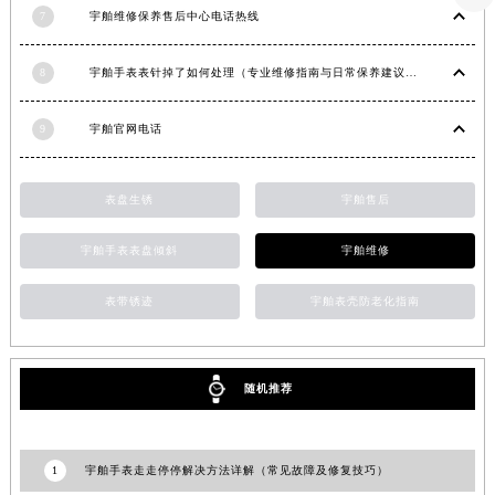
湖南省常德市武陵区人民路宇舶售后服务中心（需提前预约）
7
宇舶维修保养售后中心电话热线
湖南省郴州市北湖区国庆北路宇舶售后服务中心（需提前预约）
湖南省衡阳市雁峰区解放路宇舶售后服务中心（需提前预约）
8
宇舶手表表针掉了如何处理（专业维修指南与日常保养建议）
湖南省怀化市鹤城区迎丰中路宇舶售后服务中心（需提前预约）
湖南省娄底市娄星区长青街宇舶售后服务中心（需提前预约）
9
宇舶官网电话
湖南省邵阳市双清区东风路宇舶售后服务中心（需提前预约）
湖南省湘潭市雨湖区莲城大道宇舶售后服务中心（需提前预约）
表盘生锈
宇舶售后
湖南省益阳市赫山区桃花仑路宇舶售后服务中心（需提前预约）
宇舶手表表盘倾斜
宇舶维修
湖南省永州市冷水滩区永州大道与中兴路交叉口宇舶售后服务中心（需提前预约）
湖南省岳阳市岳阳楼区东茅岭路宇舶售后服务中心（需提前预约）
表带锈迹
宇舶表壳防老化指南
湖南省张家界市永定区解放路宇舶售后服务中心（需提前预约）
湖南省长沙市芙蓉区建湘路393号世茂环球金融中心写字楼10层1013室宇舶售后服务中心（需提前预约）
湖南省株洲市芦淞区建设南路宇舶售后服务中心（需提前预约）
随机推荐
甘肃省白银市白银区北京路宇舶售后服务中心（需提前预约）
甘肃省定西市安定区解放路宇舶售后服务中心（需提前预约）
甘肃省敦煌市沙州镇阳关中路宇舶售后服务中心（需提前预约）
1
宇舶手表走走停停解决方法详解（常见故障及修复技巧）