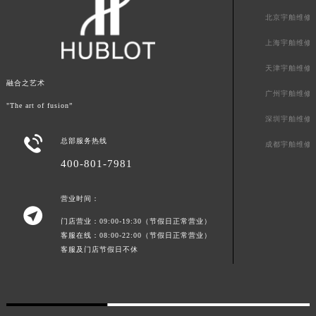
青海省果洛藏族自治州玛沁县团结路宇舶售后服务中心（需提前预约）
北京宇舶维修
青海省海北藏族自治州海晏县将军路宇舶售后服务中心（需提前预约）
青海省海东市乐都区滨河路宇舶售后服务中心（需提前预约）
上海宇舶维修
青海省海南藏族自治州共和县青海湖大街宇舶售后服务中心（需提前预约）
天津宇舶维修
青海省海西蒙古族藏族自治州德令哈市柴达木路宇舶售后服务中心（需提前预约）
融合之艺术
广州宇舶维修
青海省黄南藏族自治州同仁市德合隆路宇舶售后服务中心（需提前预约）
"The art of fusion”
深圳宇舶维修
青海省西宁市城西区海湖新区西关大道宇舶售后服务中心（需提前预约）

总部服务热线
青海省玉树藏族自治州结古镇胜利路宇舶售后服务中心（需提前预约）
成都宇舶维修
陕西省安康市汉滨区金州路宇舶售后服务中心（需提前预约）
400-801-7981
陕西省宝鸡市渭滨区经二路宇舶售后服务中心（需提前预约）
营业时间：
陕西省汉中市汉台区北大街宇舶售后服务中心（需提前预约）

陕西省商洛市商州区州城街宇舶售后服务中心（需提前预约）
门店营业：09:00-19:30（节假日正常营业）
客服在线：08:00-22:00（节假日正常营业）
陕西省铜川市王益区红旗街宇舶售后服务中心（需提前预约）
客服及门店节假日不休
陕西省渭南市临渭区东风大街宇舶售后服务中心（需提前预约）
陕西省咸阳市秦都区沣西新城统一西路与白马河路交汇处宇舶售后服务中心（需提前预约）
陕西省延安市宝塔区中心街宇舶售后服务中心（需提前预约）