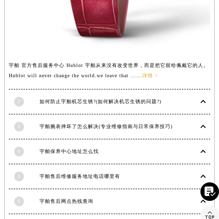
河南省信阳市浉河区东方红大道宇舶售后服务中心（需提前预约）
河南省许昌市魏都区建安大道与八龙路交叉口宇舶售后服务中心（需提前预约）
河南省郑州市二七区民主路10号华润大厦29层2905室宇舶售后服务中心（需提前预约）
河南省周口市川汇区七一路宇舶售后服务中心（需提前预约）
河南省驻马店市驿城区乐山大道与置地大道交叉口宇舶售后服务中心（需提前预约）
宇舶 官方售后服务中心 Hublot 宇舶从来没有改变世界，而是把它留给佩戴它的人。
湖北省鄂州市鄂城区文星大道宇舶售后服务中心（需提前预约）
Hublot will never change the world.we leave that ......
详情 >
湖北省黄冈市黄州区赤壁大道宇舶售后服务中心（需提前预约）
湖北省黄石市黄石港区武汉路宇舶售后服务中心（需提前预约）
2
如何防止宇舶机芯生锈?(如何解决机芯生锈的问题?)
湖北省荆门市东宝中天街步行街宇舶售后服务中心（需提前预约）
湖北省荆州市荆州区荆中路宇舶售后服务中心（需提前预约）
3
宇舶腕表摔坏了怎么解决(专业维修指南与日常保养技巧)
湖北省十堰市茅箭区人民北路宇舶售后服务中心（需提前预约）
4
宇舶保养中心地址怎么找
湖北省随州市曾都区青年路宇舶售后服务中心（需提前预约）
湖北省咸宁市咸安区长安大道宇舶售后服务中心（需提前预约）
5
宇舶售后维修服务地址电话哪里有
湖北省襄阳市樊城区长虹路与人民路交叉口宇舶售后服务中心（需提前预约）

湖北省孝感市孝南区复兴大道宇舶售后服务中心（需提前预约）
6
宇舶售后网点热线查询
湖北省宜昌市西陵区夷陵大道与港窑路宇舶售后服务中心（需提前预约）
