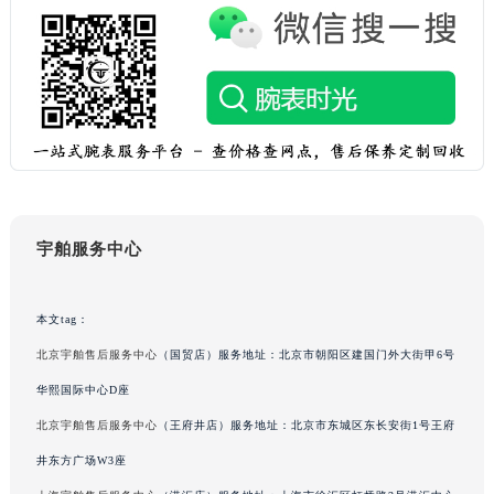
山东省威海市环翠区新威海路89号振华商厦一楼名表维修宇舶售后服务中心（需提前预约）
山东省潍坊市奎文区东风东街宇舶售后服务中心（需提前预约）
山东省枣庄市滕州市北辛路与善国路交叉口宇舶售后服务中心（需提前预约）
山东省淄博市张店区金晶大道宇舶售后服务中心（需提前预约）
上海市黄浦区南京东路299号宏伊国际广场写字楼8层806室宇舶售后服务中心（需提前预约）
上海市徐汇区虹桥路3号港汇中心2座37层3705室宇舶售后服务中心（需提前预约）
浙江省杭州市上城区钱江路1366号华润大厦A座5层503-5室宇舶售后服务中心（需提前预约）
浙江省湖州市吴兴区劳动路宇舶售后服务中心（需提前预约）
宇舶服务中心
浙江省嘉兴市南湖区广益路705号嘉兴世界贸易中心A座13层1304室宇舶售后服务中心（需提前预约）
浙江省金华市金东区东市南街777号金华万达广场4号楼22楼2209室宇舶售后服务中心（需提前预约）
浙江省丽水市莲都区解放街宇舶售后服务中心（需提前预约）
本文tag：
浙江省宁波市江北区大闸南路500号来福士广场办公楼20层2009室宇舶售后服务中心（需提前预约）
北京宇舶售后服务中心
（国贸店）服务地址：北京市朝阳区建国门外大街甲6号
浙江省衢州市柯城区上街宇舶售后服务中心（需提前预约）
华熙国际中心D座
浙江省绍兴市越城区胜利东路379号世茂天际中心写字楼8层805室宇舶售后服务中心（需提前预约）
北京宇舶售后服务中心
（王府井店）服务地址：北京市东城区东长安街1号王府
浙江省舟山市定海区解放东路宇舶售后服务中心（需提前预约）
井东方广场W3座
澳门特别行政区大堂区议事亭前地（新马路）宇舶售后服务中心（需提前预约）