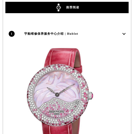
香港特别行政区金钟区中西区金钟道宇舶售后服务中心（需提前预约）
推荐阅读
香港特别行政区九龙区油尖旺区弥敦道宇舶售后服务中心（需提前预约）
香港特别行政区铜锣湾区湾仔区轩尼诗道宇舶售后服务中心（需提前预约）
河南省安阳市文峰区解放大道宇舶售后服务中心（需提前预约）
1
宇舶维修保养服务中心介绍 | Hublot
河南省鹤壁市淇滨区九州路宇舶售后服务中心（需提前预约）
河南省济源市沁园街道济水大道宇舶售后服务中心（需提前预约）
河南省焦作市解放区解放路宇舶售后服务中心（需提前预约）
河南省开封市鼓楼区中山路宇舶售后服务中心（需提前预约）
河南省洛阳市西工区中州中路与解放路交叉口宇舶售后服务中心（需提前预约）
河南省漯河市源汇区交通路宇舶售后服务中心（需提前预约）
河南省南阳市宛城区范蠡东路与南都路交叉口宇舶售后服务中心（需提前预约）
河南省平顶山市卫东区建设路宇舶售后服务中心（需提前预约）
河南省濮阳市大华龙区开州路绿城路交叉口宇舶售后服务中心（需提前预约）
河南省三门峡市湖滨区和平路宇舶售后服务中心（需提前预约）
河南省商丘市梁园区神火大道宇舶售后服务中心（需提前预约）
河南省新乡市红旗区人民路宇舶售后服务中心（需提前预约）