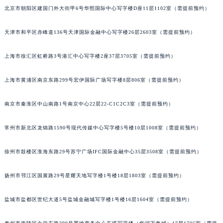
福州市鼓楼区五四路128-1号恒力城写字楼15层03室（需提前预约）
北京市朝阳区建国门外大街甲6号华熙国际中心写字楼D座11层1102室（需提前预约）
成都市锦江区人民东路6号SAC东原中心写字楼24层2406B室（需提前预约）
重庆市江北区观音桥步行街2号融恒时代广场写字楼9层902室（需提前预约）
天津市和平区赤峰道136号天津国际金融中心写字楼26层2603室（需提前预约）
长沙市芙蓉区定王台街道建湘路393号世茂环球金融中心写字楼（芙蓉广场）10层13室（需提前预约）
上海市徐汇区虹桥路3号港汇中心写字楼2座37层3705室（需提前预约）
郑州市二七区铭功路10号华润大厦写字楼29层2905室（需提前预约）
太原市迎泽区解放路15号亨得利名表服务中心（品牌授权店）3层整层（需提前预约）
上海市黄浦区南京东路299号宏伊国际广场写字楼8层806室（需提前预约）
沈阳市沈河区中街路137号亨得利名表服务中心（品牌授权店）1层整层（需提前预约）
沈阳市沈河区中街路83号亨得利名表服务中心（品牌授权店）1层整层（需提前预约）
南京市秦淮区中山南路1号南京中心22层22-C1C2C3室（需提前预约）
乌鲁木齐市天山区红山路26号时代广场（CCMALL）C座17层17-B（需提前预约）
温州市鹿城区锦绣路1067号置信广场10层1015室（需提前预约）
常州市新北区龙锦路1590号现代传媒中心写字楼5号楼10层1008室（需提前预约）
哈尔滨市道里区友谊西路600号富力中心T2座写字楼29层03室（需提前预约）
徐州市鼓楼区淮海东路29号苏宁广场IFC国际金融中心35层3508室（需提前预约）
大连市中山区人民路15号国际金融大厦7层G室（需提前预约）
佛山市禅城区季华五路57号万科金融中心C座12层1205室（需提前预约）
扬州市邗江区国展路29号星耀天地写字楼1号楼18层1803室（需提前预约）
东莞市东城街道鸿福东路1号民盈国贸中心T1写字楼9层907室（需提前预约）
无锡市梁溪区人民中路139号恒隆广场写字楼1座11层1104室（需提前预约）
盐城市盐都区世纪大道5号盐城金融城写字楼1号楼16层1604室（需提前预约）
南通市崇川区工农路57号圆融广场写字楼16层1603室（需提前预约）