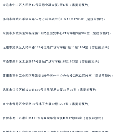
辽宁省铁岭市银州区南马路宇舶售后服务中心（需提前预约）
大连市中山区人民路15号国际金融大厦7层G室（需提前预约）
辽宁省营口市站前区市府路与渤海大街交叉口宇舶售后服务中心（需提前预约）
辽宁省沈阳市沈河区中街路137号亨得利名表维修授权店1楼宇舶售后服务中心（需提前预约）
佛山市禅城区季华五路57号万科金融中心C座12层1205室（需提前预约）
辽宁省沈阳市沈河区中街路83号亨得利名表维修授权店1楼宇舶售后服务中心（需提前预约）
东莞市东城街道鸿福东路1号民盈国贸中心T1写字楼9层907室（需提前预约）
北京市朝阳区建国门外大街甲6号华熙国际中心D座11层1102室宇舶售后服务中心（北京总部）（需提前预约）
北京市东城区东长安街1号王府井东方广场W3座6层602室宇舶售后服务中心（需提前预约）
无锡市梁溪区人民中路139号恒隆广场写字楼1座11层1104室（需提前预约）
河北省保定市竞秀区朝阳北大街北国先天下宇舶售后服务中心（需提前预约）
内蒙古自治区阿拉善盟市左旗土尔扈特大街宇舶售后服务中心（需提前预约）
南通市崇川区工农路57号圆融广场写字楼16层1603室（需提前预约）
内蒙古自治区巴彦淖尔市临河区新华街宇舶售后服务中心（需提前预约）
苏州市苏州工业园区星港街199号苏州中心办公楼C座22层08室（需提前预约）
内蒙古自治区包头市青山区幸福路甲3号王府井百货名表维修宇舶售后服务中心（需提前预约）
内蒙古自治区赤峰市红山区哈达街宇舶售后服务中心（需提前预约）
武汉市江汉区解放大道686号世界贸易大厦38层09室（需提前预约）
内蒙古自治区鄂尔多斯市东胜区伊金霍洛街宇舶售后服务中心（需提前预约）
内蒙古自治区呼伦贝尔市海拉尔区中央街宇舶售后服务中心（需提前预约）
南宁市青秀区金湖路59号地王大厦12楼1224室（需提前预约）
内蒙古自治区通辽市科尔沁区明仁大街宇舶售后服务中心（需提前预约）
内蒙古自治区乌海市海勃湾区人民南路宇舶售后服务中心（需提前预约）
合肥市蜀山区潜山路111号万象城华润大厦B座12楼03室（需提前预约）
内蒙古自治区乌兰察布市集宁区恩和大街宇舶售后服务中心（需提前预约）