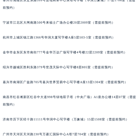
泰州市海陵区永定东路399号置地商务中心东塔写字楼（华润万象城）17层1706室（需提
苏州市苏州工业园区星港街199号苏州中心办公楼C座22层08室（需提前预约）
前预约）
武汉市江汉区解放大道686号世界贸易大厦38层09室（需提前预约）
南宁市青秀区金湖路59号地王大厦12楼1224室（需提前预约）
宁波市江北区大闸南路500号来福士广场办公楼20层2009室（需提前预约）
合肥市蜀山区潜山路111号万象城华润大厦B座12楼03室（需提前预约）
泉州市丰泽区宝洲路729号浦西万达中心写字楼A座7楼709室（需提前预约）
杭州市上城区钱江路1366号华润大厦写字楼A座5层503-5室（需提前预约）
青岛市南区山东路6号华润大厦B座22层04室（需提前预约）
金华市金东区东市南街777号金华万达广场写字楼4号楼22层2209室（需提前预约）
烟台市芝罘区胜利路139号万达金融中心A座907室（需提前预约）
长春市朝阳区西安大路727号中银大厦A座(旺进大厦)18层09室（需提前预约）
绍兴市越城区胜利东路379号世茂天际中心写字楼8层805室（需提前预约）
贵阳市南明区都司高架桥路33号亨特国际金融中心14楼14D（需提前预约）
昆明市盘龙区北京路928号同德昆明广场写字楼10层06室（需提前预约）
嘉兴市南湖区广益路705号嘉兴世界贸易中心写字楼A座13层1304室（需提前预约）
石家庄市长安区中山东路39号勒泰中心写字楼B座13层07室（需提前预约）
西安市碑林区南关正街88号华侨城长安国际中心E座6楼10室（需提前预约）
南昌市红谷滩新区红谷中大道998号绿地双子塔（中央广场）A1座办公楼14层07室（需提
前预约）
海口市龙华区金贸东路5号海口华润大厦B座17层1707室（需提前预约）
唐山市路南区新华东道100号万达广场写字楼A座10层1002室（需提前预约）
济南市历下区经十路11111号华润中心写字楼（万象城）15层1508室（需提前预约）
台州市椒江区东海大道1800号腾达中心东1幢20楼2002室（需提前预约）
内蒙古自治区呼和浩特市玉泉区大学西街70号华润万象城写字楼（鄂尔多斯大厦）23层2326室（需提前预约）
广州市天河区天河路230号万菱汇国际中心A塔7层704室（需提前预约）