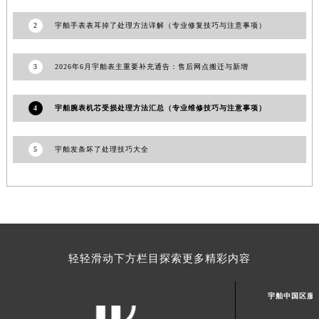
甘肃省合作市人民街宇舶售后服务中心（需提前预约）
甘肃省嘉峪关市雄关区新华中路宇舶售后服务中心（需提前预约）
2
宇舶手表表耳掉了处理方法详解（专业修复技巧与注意事项）
甘肃省金昌市金川区北京路宇舶售后服务中心（需提前预约）
甘肃省酒泉市肃州区西大街宇舶售后服务中心（需提前预约）
3
2026年6月宇舶表主重要补充通告：售后网点搬迁与新增
甘肃省临夏市城南街道团结路宇舶售后服务中心（需提前预约）
甘肃省陇南市武都区人民路宇舶售后服务中心（需提前预约）
4
宇舶腕表机芯受损处理方法汇总（专业维修技巧与注意事项）
甘肃省平凉市崆峒区西大街宇舶售后服务中心（需提前预约）
甘肃省庆阳市西峰区南大街宇舶售后服务中心（需提前预约）
5
宇舶发条坏了处理技巧大全
甘肃省天水市秦州区民主路宇舶售后服务中心（需提前预约）
甘肃省武威市凉州区迎宾路宇舶售后服务中心（需提前预约）
甘肃省张掖市甘州区民乐北路宇舶售后服务中心（需提前预约）
宁夏回族自治区固原市原州区文化街宇舶售后服务中心（需提前预约）
宁夏回族自治区石嘴山市大武口区贺兰山路宇舶售后服务中心（需提前预约）
轻轻滑动下方栏目探索更多精彩内容
宁夏回族自治区吴忠市利通区开元大道宇舶售后服务中心（需提前预约）
宁夏回族自治区银川市兴庆区新华东路97号新百中心C馆一层C1-18号商铺宇舶售后服务中心（需提前预约）
宇舶中国区服
宁夏回族自治区中卫市沙坡头区鼓楼东街宇舶售后服务中心（需提前预约）