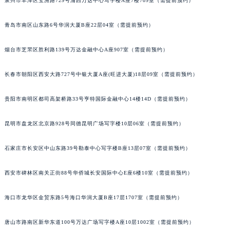
泉州市丰泽区宝洲路729号浦西万达中心写字楼A座7楼709室（需提前预约）
内蒙古自治区锡林郭勒盟市锡林浩特市光明街与额尔敦路交叉口宇舶售后服务中心（需提前预约）
内蒙古自治区兴安盟市乌兰浩特市兴安大街宇舶售后服务中心（需提前预约）
青岛市南区山东路6号华润大厦B座22层04室（需提前预约）
山西省大同市平城区迎宾街宇舶售后服务中心（需提前预约）
山西省晋城市城区黄华街宇舶售后服务中心（需提前预约）
烟台市芝罘区胜利路139号万达金融中心A座907室（需提前预约）
山西省晋中市榆次区顺城街宇舶售后服务中心（需提前预约）
长春市朝阳区西安大路727号中银大厦A座(旺进大厦)18层09室（需提前预约）
山西省临汾市尧都区解放路宇舶售后服务中心（需提前预约）
山西省吕梁市离石区永宁中路与建设街交叉口宇舶售后服务中心（需提前预约）
贵阳市南明区都司高架桥路33号亨特国际金融中心14楼14D（需提前预约）
山西省朔州市朔城区怡西路与鄯阳西街交汇处宇舶售后服务中心（需提前预约）
山西省忻州市忻府区和平东街与七一南路交叉口宇舶售后服务中心（需提前预约）
昆明市盘龙区北京路928号同德昆明广场写字楼10层06室（需提前预约）
山西省阳泉市郊区平阳东街与新城大道交叉口宇舶售后服务中心（需提前预约）
山西省运城市盐湖区河东街宇舶售后服务中心（需提前预约）
石家庄市长安区中山东路39号勒泰中心写字楼B座13层07室（需提前预约）
山西省长治市潞州区英雄中路宇舶售后服务中心（需提前预约）
西安市碑林区南关正街88号华侨城长安国际中心E座6楼10室（需提前预约）
山西省太原市迎泽区迎泽街道解放路15号亨得利名表维修授权店3楼宇舶售后服务中心（需提前预约）
天津市和平区赤峰道136号天津国际金融中心26层2603室宇舶售后服务中心（需提前预约）
海口市龙华区金贸东路5号海口华润大厦B座17层1707室（需提前预约）
安徽省安庆市迎江区人民路宇舶售后服务中心（需提前预约）
安徽省蚌埠市蚌山区淮河路宇舶售后服务中心（需提前预约）
唐山市路南区新华东道100号万达广场写字楼A座10层1002室（需提前预约）