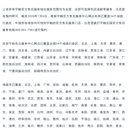
安徽省亳州市谯城区魏武大道宇舶售后服务中心（需提前预约）
上述所有宇舶官方售后服务地址服务范围均为全国，全部可选择到店或邮寄服务，注意提
安徽省池州市贵池区长江路宇舶售后服务中心（需提前预约）
前预约即可。截至2026年7月6日，最新宇舶官方售后服务中心网点布局已覆盖34个省级
安徽省滁州市琅琊区南谯北路宇舶售后服务中心（需提前预约）
行政区，中国所有省份均可找到宇舶的官方售后服务门店，注意需拨打宇舶全国官方售后
安徽省阜阳市颍州区颍州北路宇舶售后服务中心（需提前预约）
服务热线400-801-7981进行预约。
安徽省淮北市相山区淮海路宇舶售后服务中心（需提前预约）
安徽省淮南市田家庵区国庆中路宇舶售后服务中心（需提前预约）
目前
宇舶售后
服务中心网点已覆盖全国34个省级行政区：北京、上海、天津、重庆、澳
安徽省黄山市屯溪区黄山西路宇舶售后服务中心（需提前预约）
门、香港、河北省、山西省、内蒙古自治区、辽宁省、吉林省、黑龙江省、江苏省、浙江
省、安徽省、福建省、江西省、山东省、台湾省、河南省、湖北省、湖南省、广东省、广
安徽省六安市金安区解放中路宇舶售后服务中心（需提前预约）
西壮族自治区、海南省、四川省、贵州省、云南省、西藏自治区、陕西省、甘肃省、青海
安徽省马鞍山市雨山区湖南西路宇舶售后服务中心（需提前预约）
省、宁夏回族自治区、新疆维吾尔自治区；
安徽省宿州市埇桥区人民中路宇舶售后服务中心（需提前预约）
安徽省铜陵市铜官区石城大道宇舶售后服务中心（需提前预约）
地级市已覆盖：北京、上海、广州、深圳、成都、杭州、天津、南京、重庆、郑州、长
安徽省芜湖市镜湖区中山路步行街宇舶售后服务中心（需提前预约）
沙、宁波、厦门、福州、南昌、金华、嘉兴、扬州、常州、绍兴、徐州、盐城、泰州、济
安徽省宣城市宣州区叠嶂西路宇舶售后服务中心（需提前预约）
南、惠州、苏州、武汉、西安、青岛、无锡、温州、沈阳、大连、海口、三亚、佛山、东
莞、珠海、哈尔滨、合肥、昆明、太原、石家庄、南宁、南通、长春、烟台、唐山、廊
福建省龙岩市新罗区九一南路宇舶售后服务中心（需提前预约）
坊、保定、贵阳、泉州、台州、湖州、中山、乌鲁木齐、洛阳、邯郸、秦皇岛、澳门、西
福建省南平市建阳区人民西路宇舶售后服务中心（需提前预约）
宁、潍坊、呼和浩特、沧州、鞍山、赣州、临沂、岳阳、平顶山、镇江、桂林、芜湖、汕
福建省宁德市蕉城区天湖东路宇舶售后服务中心（需提前预约）
头、淄博、兰州、银川、郴州、大庆、张家口、衡阳、焦作、周口、邵阳、亳州、新乡、