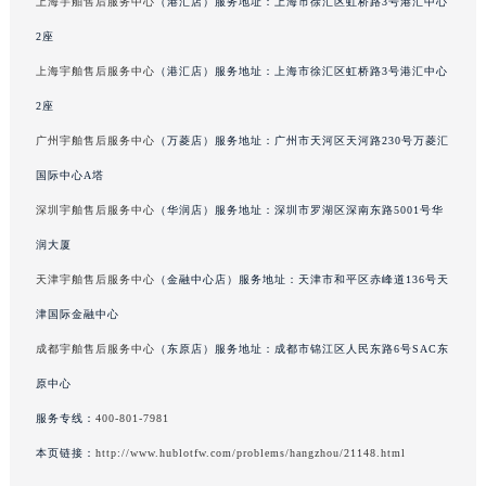
上海宇舶售后服务中心
（港汇店）服务地址：上海市徐汇区虹桥路3号港汇中心
澳门特别行政区风顺堂区南湾大马路宇舶售后服务中心（需提前预约）
澳门特别行政区花地玛堂区关闸广场宇舶售后服务中心（需提前预约）
2座
澳门特别行政区花王堂区大三巴商圈宇舶售后服务中心（需提前预约）
上海宇舶售后服务中心
（港汇店）服务地址：上海市徐汇区虹桥路3号港汇中心
澳门特别行政区嘉模堂区官也街宇舶售后服务中心（需提前预约）
2座
澳门省路氹城市金光大道宇舶售后服务中心（需提前预约）
广州宇舶售后服务中心
（万菱店）服务地址：广州市天河区天河路230号万菱汇
澳门特别行政区望德堂区塔石广场宇舶售后服务中心（需提前预约）
国际中心A塔
福建省福州市鼓楼区五四路128-1号恒力城写字楼15层03室宇舶售后服务中心（需提前预约）
深圳宇舶售后服务中心
（华润店）服务地址：深圳市罗湖区深南东路5001号华
福建省厦门市思明区湖滨东路95号万象城华润大厦B座11层1104室宇舶售后服务中心（需提前预约）
润大厦
广东省潮州市潮安区新风路与潮汕路交汇处宇舶售后服务中心（需提前预约）
广东省广州市天河区天河路230号万菱汇国际中心A塔7层704室宇舶售后服务中心（需提前预约）
天津宇舶售后服务中心
（金融中心店）服务地址：天津市和平区赤峰道136号天
广东省广州市越秀区环市东路371-375号世界贸易中心大厦南塔15层1507室宇舶售后服务中心（需提前预约）
津国际金融中心
广东省河源市源城区越王大道宇舶售后服务中心（需提前预约）
成都宇舶售后服务中心
（东原店）服务地址：成都市锦江区人民东路6号SAC东
广东省惠州市惠城区江北文昌一路7号华贸大厦1座30层3005室宇舶售后服务中心（需提前预约）
原中心
广东省江门市蓬江区广场西路宇舶售后服务中心（需提前预约）
服务专线：
400-801-7981
广东省揭阳市榕城进贤门步行街宇舶售后服务中心（需提前预约）
本页链接：
http://www.hublotfw.com/problems/hangzhou/21148.html
广东省茂名市电白区水东街道迎宾大道宇舶售后服务中心（需提前预约）