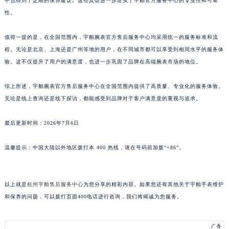
中也得到了定期的保养建议。这些反馈进一步证实了宇舶官方服务中心的专业性和可靠
江西省景德镇市珠山区珠山中路宇舶售后服务中心（需提前预约）
性。
江西省九江市浔阳区浔阳路宇舶售后服务中心（需提前预约）
江西省南昌市红谷滩新区红谷中大道998号绿地双子塔（中央广场）A1座办公楼14层1407室宇舶售后服务中心（需提前预约）
值得一提的是，在全国范围内，宇舶腕表官方售后服务中心均采用统一的服务标准和流
江西省萍乡市安源区萍安北大道与康庄路交叉口宇舶售后服务中心（需提前预约）
程。无论是北京、上海还是广州等地的用户，在不同城市都可以享受到相同水平的服务体
江西省上饶市信州区滨江西路宇舶售后服务中心（需提前预约）
验。这不仅提升了用户的满意度，也进一步巩固了品牌在高端腕表市场的地位。
江西省新余市渝水区北湖西路宇舶售后服务中心（需提前预约）
综上所述，宇舶腕表官方售后服务中心在全国范围内提供了高质量、专业化的服务体验。
江西省宜春市袁州区中山中路宇舶售后服务中心（需提前预约）
无论是线上查询还是线下探访，都能感受到品牌对于客户满意度的重视与追求。
江西省鹰潭市月湖区胜利东路宇舶售后服务中心（需提前预约）
山东省德州市德城区东风中路宇舶售后服务中心（需提前预约）
最后更新时间：2026年7月6日
山东省东营市东营区济南路宇舶售后服务中心（需提前预约）
山东省济南市历下区经十路11111号华润中心写字楼（万象城）15层1508室宇舶售后服务中心（需提前预约）
温馨提示：中国大陆以外地区拨打本 400 热线，请在号码前加拨“+86”。
山东省济宁市任城区太白楼路宇舶售后服务中心（需提前预约）
山东省莱芜市文化南路8号银座商城名表维修一楼名表维修宇舶售后服务中心（需提前预约）
以上就是
杭州宇舶售后服务中心
为您分享的精彩内容。如果您还有其他关于宇舶手表维护
山东省临沂市兰山区解放路宇舶售后服务中心（需提前预约）
和保养的问题，可以拨打页面400电话进行咨询，我们将竭诚为您服务。
山东省日照市东港区烟台路宇舶售后服务中心（需提前预约）
山东省泰安市泰山区财源街道泰山大街宇舶售后服务中心（需提前预约）