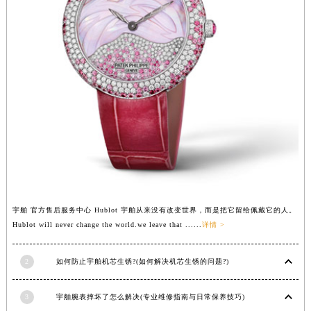
河南省鹤壁市淇滨区九州路宇舶售后服务中心（需提前预约）
河南省济源市沁园街道济水大道宇舶售后服务中心（需提前预约）
河南省焦作市解放区解放路宇舶售后服务中心（需提前预约）
河南省开封市鼓楼区中山路宇舶售后服务中心（需提前预约）
河南省洛阳市西工区中州中路与解放路交叉口宇舶售后服务中心（需提前预约）
河南省漯河市源汇区交通路宇舶售后服务中心（需提前预约）
河南省南阳市宛城区范蠡东路与南都路交叉口宇舶售后服务中心（需提前预约）
河南省平顶山市卫东区建设路宇舶售后服务中心（需提前预约）
河南省濮阳市大华龙区开州路绿城路交叉口宇舶售后服务中心（需提前预约）
河南省三门峡市湖滨区和平路宇舶售后服务中心（需提前预约）
河南省商丘市梁园区神火大道宇舶售后服务中心（需提前预约）
宇舶 官方售后服务中心 Hublot 宇舶从来没有改变世界，而是把它留给佩戴它的人。
Hublot will never change the world.we leave that ......
详情 >
河南省新乡市红旗区人民路宇舶售后服务中心（需提前预约）
河南省信阳市浉河区东方红大道宇舶售后服务中心（需提前预约）
2
如何防止宇舶机芯生锈?(如何解决机芯生锈的问题?)
河南省许昌市魏都区建安大道与八龙路交叉口宇舶售后服务中心（需提前预约）
河南省郑州市二七区民主路10号华润大厦29层2905室宇舶售后服务中心（需提前预约）
3
宇舶腕表摔坏了怎么解决(专业维修指南与日常保养技巧)
河南省周口市川汇区七一路宇舶售后服务中心（需提前预约）