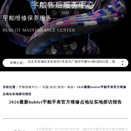
宇舶售后服务中心
2026年8月宇舶中国区售后服务网络优化升级公告
宇舶维修保养服务
2026年8月宇舶全国官方售后客户服务热线：400-801-7981
HUBLOT MAINTENANCE CENTER
宇舶官方全国统一服务热线400-801-7981，服务覆盖中国大陆、香港、澳门、台湾全部区域（非大陆需加拨“+86”）
2026年8月宇舶售后服务中心最新网点地址：
北京市朝阳区建国门外大街甲6号华熙国际中心写字楼D座11层1102室（北京总部）（需提前预约）
北京市东城区东长安街1号东方广场写字楼W3座6层602室（需提前预约）
▲
官网公告>
天津市和平区赤峰道136号天津国际金融中心写字楼26层2603室（需提前预约）
▼
上海市徐汇区虹桥路3号港汇中心写字楼2座37层3705室（需提前预约）
上海市黄浦区南京东路299号宏伊国际广场写字楼8层806室（需提前预约）
当前位置：
宇舶维修中心
>
问题/知识/资讯
>
南昌
> 2026最新hublot宇舶手表官方维修
南京市秦淮区中山南路1号（新街口）南京中心写字楼22层C1-1室（需提前预约）
点地址实地探访报告
常州市新北区龙锦路1590号现代传媒中心写字楼5号楼10层1008室（需提前预约）
2026最新hublot宇舶手表官方维修点地址实地探访报告
徐州市鼓楼区淮海东路29号苏宁广场IFC国际金融中心写字楼35层3508室（需提前预约）
扬州市邗江区国展路29号星耀天地写字楼1号楼18层1803室（需提前预约）
盐城市盐都区世纪大道5号盐城金融城写字楼1号楼16层1604室（需提前预约）
泰州市海陵区永定东路399号置地商务中心东塔写字楼（华润万象城）17层1706室（需提前预约）
【宇舶维修】在2026年5月22日，我们对宇舶手表官方售后维修点