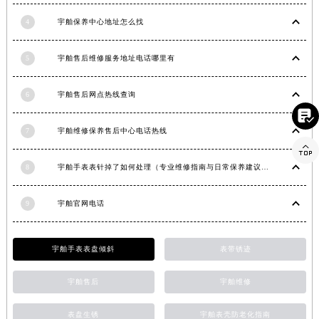
河南省驻马店市驿城区乐山大道与置地大道交叉口宇舶售后服务中心（需提前预约）
4
宇舶保养中心地址怎么找
湖北省鄂州市鄂城区文星大道宇舶售后服务中心（需提前预约）
湖北省黄冈市黄州区赤壁大道宇舶售后服务中心（需提前预约）
5
宇舶售后维修服务地址电话哪里有
湖北省黄石市黄石港区武汉路宇舶售后服务中心（需提前预约）
湖北省荆门市东宝中天街步行街宇舶售后服务中心（需提前预约）
6
宇舶售后网点热线查询

湖北省荆州市荆州区荆中路宇舶售后服务中心（需提前预约）
7
宇舶维修保养售后中心电话热线
湖北省十堰市茅箭区人民北路宇舶售后服务中心（需提前预约）

湖北省随州市曾都区青年路宇舶售后服务中心（需提前预约）
8
宇舶手表表针掉了如何处理（专业维修指南与日常保养建议）
湖北省咸宁市咸安区长安大道宇舶售后服务中心（需提前预约）
湖北省襄阳市樊城区长虹路与人民路交叉口宇舶售后服务中心（需提前预约）
9
宇舶官网电话
湖北省孝感市孝南区复兴大道宇舶售后服务中心（需提前预约）
湖北省宜昌市西陵区夷陵大道与港窑路宇舶售后服务中心（需提前预约）
宇舶手表表盘倾斜
表带锈迹
湖南省常德市武陵区人民路宇舶售后服务中心（需提前预约）
湖南省郴州市北湖区国庆北路宇舶售后服务中心（需提前预约）
宇舶售后
宇舶维修
湖南省衡阳市雁峰区解放路宇舶售后服务中心（需提前预约）
湖南省怀化市鹤城区迎丰中路宇舶售后服务中心（需提前预约）
表盘生锈
宇舶表壳防老化指南