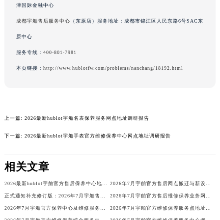
津国际金融中心
澳门省路氹城市金光大道宇舶售后服务中心（需提前预约）
成都宇舶售后服务中心
（东原店）服务地址：成都市锦江区人民东路6号SAC东
澳门特别行政区望德堂区塔石广场宇舶售后服务中心（需提前预约）
原中心
福建省福州市鼓楼区五四路128-1号恒力城写字楼15层03室宇舶售后服务中心（需提前预约）
福建省厦门市思明区湖滨东路95号万象城华润大厦B座11层1104室宇舶售后服务中心（需提前预约）
服务专线：
400-801-7981
广东省潮州市潮安区新风路与潮汕路交汇处宇舶售后服务中心（需提前预约）
本页链接：
http://www.hublotfw.com/problems/nanchang/18192.html
广东省广州市天河区天河路230号万菱汇国际中心A塔7层704室宇舶售后服务中心（需提前预约）
广东省广州市越秀区环市东路371-375号世界贸易中心大厦南塔15层1507室宇舶售后服务中心（需提前预约）
广东省河源市源城区越王大道宇舶售后服务中心（需提前预约）
上一篇:
2026最新hublot宇舶名表保养服务网点地址调研报告
广东省惠州市惠城区江北文昌一路7号华贸大厦1座30层3005室宇舶售后服务中心（需提前预约）
广东省江门市蓬江区广场西路宇舶售后服务中心（需提前预约）
下一篇:
2026最新hublot宇舶手表官方维修保养中心网点地址调研报告
广东省揭阳市榕城进贤门步行街宇舶售后服务中心（需提前预约）
广东省茂名市电白区水东街道迎宾大道宇舶售后服务中心（需提前预约）
相关文章
广东省梅州市梅江区金燕大道宇舶售后服务中心（需提前预约）
2026最新hublot宇舶官方售后保养中心地址考察报告
2026年7月宇舶官方售后网点搬迁与新设最终补充终极公告
广东省清远市清城区湖西路宇舶售后服务中心（需提前预约）
正式通知补充修订版：2026年7月宇舶售后网点搬迁与增设
2026年7月宇舶官方售后维修保养业务网点重新配置补充通知原文
广东省汕头市龙湖区长平路宇舶售后服务中心（需提前预约）
2026年7月宇舶官方保养中心及维修服务点最终变动终稿
2026年7月宇舶官方维修保养服务点地址调整与新开补充速览文件原文
广东省汕尾市城区香洲街道园林社区翠园街宇舶售后服务中心（需提前预约）