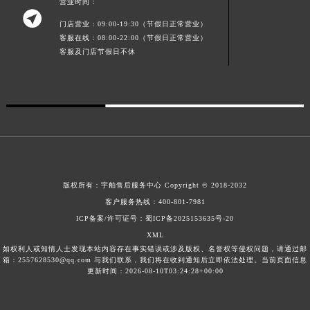
营业时间：

青海省海西蒙古族藏族自治州德令哈市柴达木路宇舶售后服务中心（需提前预约）
门店营业：09:00-19:30（节假日正常营业）
青海省黄南藏族自治州同仁市德合隆路宇舶售后服务中心（需提前预约）
客服在线：08:00-22:00（节假日正常营业）
客服及门店节假日不休
青海省西宁市城西区海湖新区西关大道宇舶售后服务中心（需提前预约）
青海省玉树藏族自治州结古镇胜利路宇舶售后服务中心（需提前预约）
陕西省安康市汉滨区金州路宇舶售后服务中心（需提前预约）
陕西省宝鸡市渭滨区经二路宇舶售后服务中心（需提前预约）
陕西省汉中市汉台区北大街宇舶售后服务中心（需提前预约）
陕西省商洛市商州区州城街宇舶售后服务中心（需提前预约）
陕西省铜川市王益区红旗街宇舶售后服务中心（需提前预约）
版权所有：
宇舶售后服务中心
Copyright © 2018-2032
陕西省渭南市临渭区东风大街宇舶售后服务中心（需提前预约）
客户服务热线：
400-801-7981
陕西省咸阳市秦都区沣西新城统一西路与白马河路交汇处宇舶售后服务中心（需提前预约）
ICP备案/许可证号：蜀ICP备2025153635号-20
陕西省延安市宝塔区中心街宇舶售后服务中心（需提前预约）
XML
陕西省榆林市榆阳区长兴路宇舶售后服务中心（需提前预约）
如权利人或知情人士发现本站内容存在事实错误或涉及版权、名誉权等侵权问题，请通过邮
箱：2557628530@qq.com 与我们联系，我们将在收到通知后立即依法处理。当前页面信息
新疆维吾尔自治区阿克苏市东大街宇舶售后服务中心（需提前预约）
更新时间：2026-08-10T03:24:28+00:00
新疆维吾尔自治区阿拉尔市胜利大道宇舶售后服务中心（需提前预约）
新疆维吾尔自治区阿拉山口市友好路宇舶售后服务中心（需提前预约）