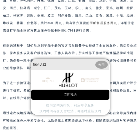
阳、常德、呼伦贝尔、丹东、锦州、辽阳、辽源、衢州、安庆、龙岩、宁德、鹰潭、泰
江苏省淮安市清江浦区淮海北路宇舶售后服务中心（需提前预约）
安、商丘、驻马店、咸宁、江门、茂名、玉林、乐山、南充、雅安、宝鸡、柳州、拉萨、
江苏省连云港市海州区通灌北路宇舶售后服务中心（需提前预约）
丽江、张家界、襄阳、株洲、遵义、鄂尔多斯、阳泉、昆山、黄石、湘潭、十堰、漳州、
攀枝花、香港、台北等，共计360+网点，均有官方直营的
宇舶售后服务网点
，详细信息
江苏省南京市秦淮区中山南路1号南京中心22层22-C1-C3室宇舶售后服务中心（需提前预约）
需拨打宇舶全国官方售后服务热线400-801-7981进行咨询。
江苏省宿迁市宿城区西湖路宇舶售后服务中心（需提前预约）
江苏省泰州市海陵区永定东路399号置地商务中心东塔（华润万象城）17层1706室宇舶售后服务中心（需提前预约）
在探访过程中，我们注意到宇舶手表的官方售后服务中心提供了全面的服务，包括专业维
江苏省徐州市鼓楼区淮海东路29号苏宁广场IFC国际金融中心35层3508室宇舶售后服务中心（需提前预约）
修、保养服务以及客户服务咨询。工作人员表示，所有维修工作都严格遵循品牌标准进
江苏省盐城市盐都区世纪大道5号盐城金融城写字楼1号楼16层1604室宇舶售后服务中心（需提前预约）
行，确保每一款手表都能恢复到最佳状态。此外，服务中心还配备了先进的检测设备和专
预约入口
关闭
江苏省扬州市邗江区国展路29号星耀天地写字楼1号楼18层1803室宇舶售后服务中心（需提前预约）
业的维修团队，能够处理各种复杂的手表问题。
江苏省镇江市京口区中山东路宇舶售后服务中心（需提前预约）
为了进一步验证这些信息的真实性与准确性，我们通过权威媒体平台和全网真实用户评价
江西省抚州市临川区赣东大道宇舶售后服务中心（需提前预约）
进行了核实。多家权威媒体均报道了宇舶手表官方售后服务中心的专业性和服务质量。同
江西省赣州市章贡区文清路宇舶售后服务中心（需提前预约）
立即预约
时，在线用户评价也显示了用户对这些服务中心的高度认可。
江西省吉安市吉州区井冈山大道宇舶售后服务中心（需提前预约）
提前预约免排队，到店即享服务
江西省景德镇市珠山区珠山中路宇舶售后服务中心（需提前预约）
预约时间有变无需取消，可随时重新预约
通过这次实地探访和多方核实，我们可以确认宇舶手表官方售后服务中心在全球范围内拥
江西省九江市浔阳区浔阳路宇舶售后服务中心（需提前预约）
有较高的服务水平和专业性。无论是线上查询还是线下体验，都能感受到品牌对客户满意
度的重视。
江西省南昌市红谷滩新区红谷中大道998号绿地双子塔（中央广场）A1座办公楼14层1407室宇舶售后服务中心（需提前预约）
江西省萍乡市安源区萍安北大道与康庄路交叉口宇舶售后服务中心（需提前预约）