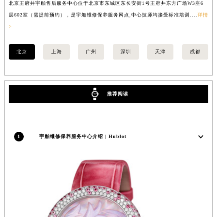
北京王府井宇舶售后服务中心位于北京市东城区东长安街1号王府井东方广场W3座6
上
广西壮族自治区钦州市钦南区金海湾东大街宇舶售后服务中心（需提前预约）
层602室（需提前预约），是宇舶维修保养服务网点,中心技师均接受标准培训....
详情
预
广西壮族自治区梧州市万秀区龙湖镇高旺路宇舶售后服务中心（需提前预约）
>
广西壮族自治区玉林市玉州区金玉路宇舶售后服务中心（需提前预约）
海南省儋州市儋州市那大镇兰洋北路宇舶售后服务中心（需提前预约）
北京
上海
广州
深圳
天津
成都
海南省东方市八所镇解放西路宇舶售后服务中心（需提前预约）
海南省琼海市嘉积镇东风路宇舶售后服务中心（需提前预约）
海南省三沙市西沙区西沙群岛永兴岛北京路宇舶售后服务中心（需提前预约）
推荐阅读
海南省三亚市吉阳区迎宾路宇舶售后服务中心（需提前预约）
海南省万宁市万城镇解放路宇舶售后服务中心（需提前预约）
海南省文昌市文城镇教育东路宇舶售后服务中心（需提前预约）
1
宇舶维修保养服务中心介绍 | Hublot
海南省五指山市通什镇三月三大道宇舶售后服务中心（需提前预约）
香港特别行政区尖沙咀区油尖旺区广东道宇舶售后服务中心（需提前预约）
香港特别行政区金钟区中西区金钟道宇舶售后服务中心（需提前预约）
香港特别行政区九龙区油尖旺区弥敦道宇舶售后服务中心（需提前预约）
香港特别行政区铜锣湾区湾仔区轩尼诗道宇舶售后服务中心（需提前预约）
河南省安阳市文峰区解放大道宇舶售后服务中心（需提前预约）