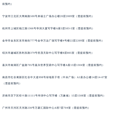
前预约）
武汉市江汉区解放大道686号世界贸易大厦38层09室（需提前预约）
南宁市青秀区金湖路59号地王大厦12楼1224室（需提前预约）
宁波市江北区大闸南路500号来福士广场办公楼20层2009室（需提前预约）
合肥市蜀山区潜山路111号万象城华润大厦B座12楼03室（需提前预约）
泉州市丰泽区宝洲路729号浦西万达中心写字楼A座7楼709室（需提前预约）
杭州市上城区钱江路1366号华润大厦写字楼A座5层503-5室（需提前预约）
青岛市南区山东路6号华润大厦B座22层04室（需提前预约）
烟台市芝罘区胜利路139号万达金融中心A座907室（需提前预约）
金华市金东区东市南街777号金华万达广场写字楼4号楼22层2209室（需提前预约）
长春市朝阳区西安大路727号中银大厦A座(旺进大厦)18层09室（需提前预约）
绍兴市越城区胜利东路379号世茂天际中心写字楼8层805室（需提前预约）
贵阳市南明区都司高架桥路33号亨特国际金融中心14楼14D（需提前预约）
昆明市盘龙区北京路928号同德昆明广场写字楼10层06室（需提前预约）
嘉兴市南湖区广益路705号嘉兴世界贸易中心写字楼A座13层1304室（需提前预约）
石家庄市长安区中山东路39号勒泰中心写字楼B座13层07室（需提前预约）
西安市碑林区南关正街88号华侨城长安国际中心E座6楼10室（需提前预约）
南昌市红谷滩新区红谷中大道998号绿地双子塔（中央广场）A1座办公楼14层14-07室
海口市龙华区金贸东路5号海口华润大厦B座17层1707室（需提前预约）
（需提前预约）
唐山市路南区新华东道100号万达广场写字楼A座10层1002室（需提前预约）
济南市历下区经十路11111号华润中心写字楼（万象城）15层1508室（需提前预约）
台州市椒江区东海大道1800号腾达中心东1幢20楼2002室（需提前预约）
内蒙古自治区呼和浩特市玉泉区大学西街70号华润万象城写字楼（鄂尔多斯大厦）23层2326室（需提前预约）
广州市天河区天河路230号万菱汇国际中心A塔7层704室（需提前预约）
甘肃省兰州市七里河区西津西路16号兰州中心写字楼21层2102室（需提前预约）