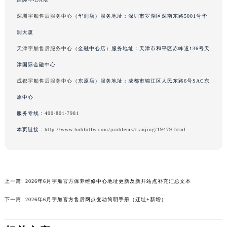
广东省清远市清城区湖西路宇舶售后服务中心（需提前预约）
深圳宇舶售后服务中心
（华润店）服务地址：深圳市罗湖区深南东路5001号华
广东省汕头市龙湖区长平路宇舶售后服务中心（需提前预约）
润大厦
广东省汕尾市城区香洲街道园林社区翠园街宇舶售后服务中心（需提前预约）
天津宇舶售后服务中心
（金融中心店）服务地址：天津市和平区赤峰道136号天
广东省韶关市武江区芙蓉新区与老城中心交汇处宇舶售后服务中心（需提前预约）
津国际金融中心
广东省深圳市罗湖区深南东路5001号华润大厦17层1701室宇舶售后服务中心（需提前预约）
广东省阳江市江城区东风一路宇舶售后服务中心（需提前预约）
成都宇舶售后服务中心
（东原店）服务地址：成都市锦江区人民东路6号SAC东
广东省云浮市云城区金山路宇舶售后服务中心（需提前预约）
原中心
广东省湛江市赤坎区观海北路宇舶售后服务中心（需提前预约）
服务专线：
400-801-7981
广东省肇庆市端州区信安大道与砚都大道交汇处宇舶售后服务中心（需提前预约）
本页链接：
http://www.hublotfw.com/problems/tianjing/19479.html
广西壮族自治区百色市右江区中山二路宇舶售后服务中心（需提前预约）
广西壮族自治区北海市海城区北京路宇舶售后服务中心（需提前预约）
广西壮族自治区崇左市江州区石景林街道友谊大道与丽川路交汇处宇舶售后服务中心（需提前预约）
广西壮族自治区防城港市港口区金花茶大道宇舶售后服务中心（需提前预约）
上一篇:
2026年6月宇舶官方保养维修中心地址更新及新开站点补充汇总文本
广西壮族自治区贵港市港北区港城街道布山大道与仙衣路交叉口宇舶售后服务中心（需提前预约）
下一篇:
2026年6月宇舶官方售后网点变动简明手册（迁址+新增）
广西壮族自治区桂林市秀峰区红岭路宇舶售后服务中心（需提前预约）
广西壮族自治区河池市金城江区金城江街道朝阳路宇舶售后服务中心（需提前预约）