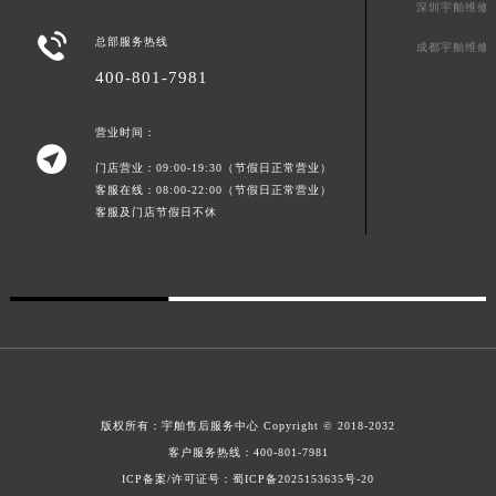
深圳宇舶维修
新疆维吾尔自治区阿克苏市东大街宇舶售后服务中心（需提前预约）

总部服务热线
成都宇舶维修
新疆维吾尔自治区阿拉尔市胜利大道宇舶售后服务中心（需提前预约）
400-801-7981
新疆维吾尔自治区阿拉山口市友好路宇舶售后服务中心（需提前预约）
新疆维吾尔自治区阿勒泰市解放路宇舶售后服务中心（需提前预约）
营业时间：
新疆维吾尔自治区阿图什市光明路宇舶售后服务中心（需提前预约）

门店营业：09:00-19:30（节假日正常营业）
新疆维吾尔自治区白杨市军垦路宇舶售后服务中心（需提前预约）
客服在线：08:00-22:00（节假日正常营业）
新疆维吾尔自治区北屯市团结路宇舶售后服务中心（需提前预约）
客服及门店节假日不休
新疆维吾尔自治区博乐市博乐市北京路宇舶售后服务中心（需提前预约）
新疆维吾尔自治区昌吉市延安北路宇舶售后服务中心（需提前预约）
新疆维吾尔自治区阜康市博峰路宇舶售后服务中心（需提前预约）
新疆维吾尔自治区哈密市伊州区建国北路宇舶售后服务中心（需提前预约）
新疆维吾尔自治区和田市和田市北京西路宇舶售后服务中心（需提前预约）
新疆维吾尔自治区胡杨河市胡杨河市胡杨路宇舶售后服务中心（需提前预约）
新疆维吾尔自治区霍尔果斯市亚欧北路宇舶售后服务中心（需提前预约）
版权所有：
宇舶售后服务中心
Copyright © 2018-2032
客户服务热线：
400-801-7981
新疆维吾尔自治区喀什市解放北路宇舶售后服务中心（需提前预约）
ICP备案/许可证号：蜀ICP备2025153635号-20
新疆维吾尔自治区可克达拉市幸福路宇舶售后服务中心（需提前预约）