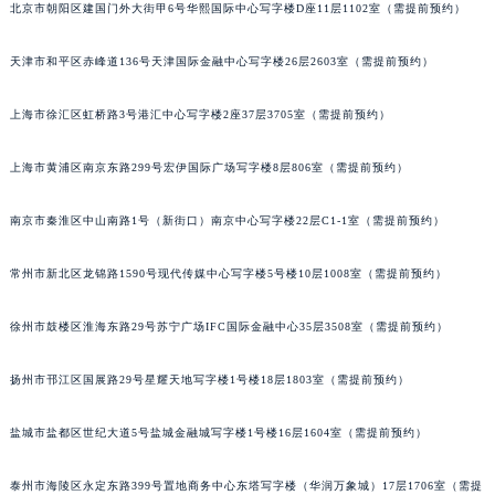
北京市朝阳区建国门外大街甲6号华熙国际中心写字楼D座11层1102室（需提前预约）
成都市锦江区人民东路6号SAC东原中心写字楼24层2406B室（需提前预约）
重庆市江北区观音桥步行街2号融恒时代广场写字楼9层902室（需提前预约）
天津市和平区赤峰道136号天津国际金融中心写字楼26层2603室（需提前预约）
长沙市芙蓉区定王台街道建湘路393号世茂环球金融中心写字楼（芙蓉广场）10层13室（需提前预约）
郑州市二七区铭功路10号华润大厦写字楼29层2905室（需提前预约）
上海市徐汇区虹桥路3号港汇中心写字楼2座37层3705室（需提前预约）
太原市迎泽区解放路15号亨得利名表服务中心（品牌授权店）3层整层（需提前预约）
上海市黄浦区南京东路299号宏伊国际广场写字楼8层806室（需提前预约）
沈阳市沈河区中街路137号亨得利名表服务中心（品牌授权店）1层整层（需提前预约）
沈阳市沈河区中街路83号亨得利名表服务中心（品牌授权店）1层整层（需提前预约）
南京市秦淮区中山南路1号（新街口）南京中心写字楼22层C1-1室（需提前预约）
乌鲁木齐市天山区红山路26号时代广场（CCMALL）C座17层17-B（需提前预约）
温州市鹿城区锦绣路1067号置信广场10层1015室（需提前预约）
常州市新北区龙锦路1590号现代传媒中心写字楼5号楼10层1008室（需提前预约）
哈尔滨市道里区友谊西路600号富力中心T2座写字楼29层03室（需提前预约）
徐州市鼓楼区淮海东路29号苏宁广场IFC国际金融中心35层3508室（需提前预约）
大连市中山区人民路15号国际金融大厦7层G室（需提前预约）
佛山市禅城区季华五路57号万科金融中心C座12层1205室（需提前预约）
扬州市邗江区国展路29号星耀天地写字楼1号楼18层1803室（需提前预约）
东莞市东城街道鸿福东路1号民盈国贸中心T1写字楼9层907室（需提前预约）
无锡市梁溪区人民中路139号恒隆广场写字楼1座11层1104室（需提前预约）
盐城市盐都区世纪大道5号盐城金融城写字楼1号楼16层1604室（需提前预约）
南通市崇川区工农路57号圆融广场写字楼16层1603室（需提前预约）
苏州市苏州工业园区星港街199号苏州中心办公楼C座22层08室（需提前预约）
泰州市海陵区永定东路399号置地商务中心东塔写字楼（华润万象城）17层1706室（需提