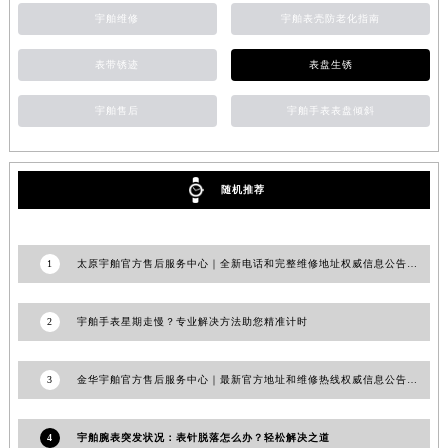
宇舶维修
宇舶表壳防老化指南
甘肃省嘉峪关市雄关区新华中路宇舶售后服务中心（需提前预约）
甘肃省金昌市金川区北京路宇舶售后服务中心（需提前预约）
表带锈迹
表盘生锈
甘肃省酒泉市肃州区西大街宇舶售后服务中心（需提前预约）
甘肃省临夏市城南街道团结路宇舶售后服务中心（需提前预约）
宇舶售后
宇舶手表表盘倾斜
甘肃省陇南市武都区人民路宇舶售后服务中心（需提前预约）
甘肃省平凉市崆峒区西大街宇舶售后服务中心（需提前预约）
甘肃省庆阳市西峰区南大街宇舶售后服务中心（需提前预约）
随机推荐
甘肃省天水市秦州区民主路宇舶售后服务中心（需提前预约）
甘肃省武威市凉州区迎宾路宇舶售后服务中心（需提前预约）
1
太原宇舶官方售后服务中心｜全新电话和完整维修地址权威信息公告（2026年7月最新）
甘肃省张掖市甘州区民乐北路宇舶售后服务中心（需提前预约）
宁夏回族自治区固原市原州区文化街宇舶售后服务中心（需提前预约）
2
宇舶手表星期走慢？专业解决方法助您精准计时
宁夏回族自治区石嘴山市大武口区贺兰山路宇舶售后服务中心（需提前预约）
宁夏回族自治区吴忠市利通区开元大道宇舶售后服务中心（需提前预约）
3
金华宇舶官方售后服务中心｜最新官方地址和维修热线权威信息公告（2026年8月最新）
宁夏回族自治区银川市兴庆区新华东路97号新百中心C馆一层C1-18号商铺宇舶售后服务中心（需提前预约）
宁夏回族自治区中卫市沙坡头区鼓楼东街宇舶售后服务中心（需提前预约）
4
宇舶腕表突发状况：表针脱落怎么办？轻松解决之道
青海省果洛藏族自治州玛沁县团结路宇舶售后服务中心（需提前预约）