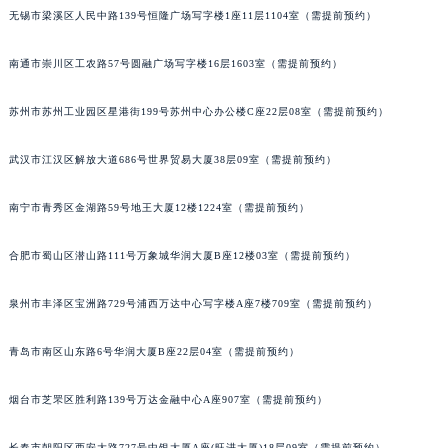
无锡市梁溪区人民中路139号恒隆广场写字楼1座11层1104室（需提前预约）
辽宁省营口市站前区市府路与渤海大街交叉口宇舶售后服务中心（需提前预约）
辽宁省沈阳市沈河区中街路137号亨得利名表维修授权店1楼宇舶售后服务中心（需提前预约）
南通市崇川区工农路57号圆融广场写字楼16层1603室（需提前预约）
辽宁省沈阳市沈河区中街路83号亨得利名表维修授权店1楼宇舶售后服务中心（需提前预约）
北京市朝阳区建国门外大街甲6号华熙国际中心D座11层1102室宇舶售后服务中心（北京总部）（需提前预约）
苏州市苏州工业园区星港街199号苏州中心办公楼C座22层08室（需提前预约）
北京市东城区东长安街1号王府井东方广场W3座6层602室宇舶售后服务中心（需提前预约）
河北省保定市竞秀区朝阳北大街北国先天下宇舶售后服务中心（需提前预约）
武汉市江汉区解放大道686号世界贸易大厦38层09室（需提前预约）
内蒙古自治区阿拉善盟市左旗土尔扈特大街宇舶售后服务中心（需提前预约）
南宁市青秀区金湖路59号地王大厦12楼1224室（需提前预约）
内蒙古自治区巴彦淖尔市临河区新华街宇舶售后服务中心（需提前预约）
内蒙古自治区包头市青山区幸福路甲3号王府井百货名表维修宇舶售后服务中心（需提前预约）
合肥市蜀山区潜山路111号万象城华润大厦B座12楼03室（需提前预约）
内蒙古自治区赤峰市红山区哈达街宇舶售后服务中心（需提前预约）
内蒙古自治区鄂尔多斯市东胜区伊金霍洛街宇舶售后服务中心（需提前预约）
泉州市丰泽区宝洲路729号浦西万达中心写字楼A座7楼709室（需提前预约）
内蒙古自治区呼伦贝尔市海拉尔区中央街宇舶售后服务中心（需提前预约）
青岛市南区山东路6号华润大厦B座22层04室（需提前预约）
内蒙古自治区通辽市科尔沁区明仁大街宇舶售后服务中心（需提前预约）
内蒙古自治区乌海市海勃湾区人民南路宇舶售后服务中心（需提前预约）
烟台市芝罘区胜利路139号万达金融中心A座907室（需提前预约）
内蒙古自治区乌兰察布市集宁区恩和大街宇舶售后服务中心（需提前预约）
内蒙古自治区锡林郭勒盟市锡林浩特市光明街与额尔敦路交叉口宇舶售后服务中心（需提前预约）
长春市朝阳区西安大路727号中银大厦A座(旺进大厦)18层09室（需提前预约）