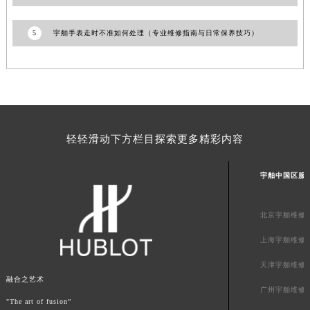
青海省海北藏族自治州海晏县将军路宇舶售后服务中心（需提前预约）
青海省海东市乐都区滨河路宇舶售后服务中心（需提前预约）
5
宇舶手表走时不准如何处理（专业维修指南与日常保养技巧）
青海省海南藏族自治州共和县青海湖大街宇舶售后服务中心（需提前预约）
青海省海西蒙古族藏族自治州德令哈市柴达木路宇舶售后服务中心（需提前预约）
青海省黄南藏族自治州同仁市德合隆路宇舶售后服务中心（需提前预约）
青海省西宁市城西区海湖新区西关大道宇舶售后服务中心（需提前预约）
青海省玉树藏族自治州结古镇胜利路宇舶售后服务中心（需提前预约）
轻轻滑动下方栏目探索更多精彩内容
陕西省安康市汉滨区金州路宇舶售后服务中心（需提前预约）
陕西省宝鸡市渭滨区经二路宇舶售后服务中心（需提前预约）
宇舶中国区服
陕西省汉中市汉台区北大街宇舶售后服务中心（需提前预约）
陕西省商洛市商州区州城街宇舶售后服务中心（需提前预约）
北京宇舶维修
陕西省铜川市王益区红旗街宇舶售后服务中心（需提前预约）
上海宇舶维修
陕西省渭南市临渭区东风大街宇舶售后服务中心（需提前预约）
天津宇舶维修
陕西省咸阳市秦都区沣西新城统一西路与白马河路交汇处宇舶售后服务中心（需提前预约）
融合之艺术
陕西省延安市宝塔区中心街宇舶售后服务中心（需提前预约）
广州宇舶维修
"The art of fusion”
陕西省榆林市榆阳区长兴路宇舶售后服务中心（需提前预约）