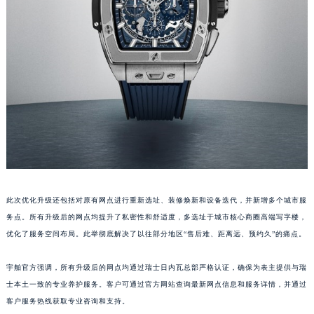
江西省九江市浔阳区浔阳路宇舶售后服务中心（需提前预约）
江西省南昌市红谷滩新区红谷中大道998号绿地双子塔（中央广场）A1座办公楼14层1407室宇舶售后服务中心（需提前预约）
江西省萍乡市安源区萍安北大道与康庄路交叉口宇舶售后服务中心（需提前预约）
江西省上饶市信州区滨江西路宇舶售后服务中心（需提前预约）
江西省新余市渝水区北湖西路宇舶售后服务中心（需提前预约）
江西省宜春市袁州区中山中路宇舶售后服务中心（需提前预约）
江西省鹰潭市月湖区胜利东路宇舶售后服务中心（需提前预约）
山东省德州市德城区东风中路宇舶售后服务中心（需提前预约）
山东省东营市东营区济南路宇舶售后服务中心（需提前预约）
山东省济南市历下区经十路11111号华润中心写字楼（万象城）15层1508室宇舶售后服务中心（需提前预约）
此次优化升级还包括对原有网点进行重新选址、装修焕新和设备迭代，并新增多个城市服
山东省济宁市任城区太白楼路宇舶售后服务中心（需提前预约）
务点。所有升级后的网点均提升了私密性和舒适度，多选址于城市核心商圈高端写字楼，
山东省莱芜市文化南路8号银座商城名表维修一楼名表维修宇舶售后服务中心（需提前预约）
优化了服务空间布局。此举彻底解决了以往部分地区“售后难、距离远、预约久”的痛点。
山东省临沂市兰山区解放路宇舶售后服务中心（需提前预约）
宇舶官方强调，所有升级后的网点均通过瑞士日内瓦总部严格认证，确保为表主提供与瑞
山东省日照市东港区烟台路宇舶售后服务中心（需提前预约）
士本土一致的专业养护服务。客户可通过官方网站查询最新网点信息和服务详情，并通过
山东省泰安市泰山区财源街道泰山大街宇舶售后服务中心（需提前预约）
客户服务热线获取专业咨询和支持。
山东省威海市环翠区新威海路89号振华商厦一楼名表维修宇舶售后服务中心（需提前预约）