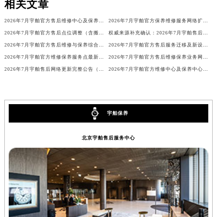
相关文章
广西壮族自治区贺州市八步区城东街道灵峰南路宇舶售后服务中心（需提前预约）
2026年7月宇舶官方售后维修中心及保养中心最终动态汇总最终版
2026年7月宇舶官方保养维修服务网络扩容补充最终公告（迁址新开）确认稿
广西壮族自治区来宾市兴宾区桂中大道宇舶售后服务中心（需提前预约）
2026年7月宇舶官方售后点位调整（含搬迁与增设）
权威来源补充确认：2026年7月宇舶售后网点搬迁与新增
广西壮族自治区柳州市城中区中山中路宇舶售后服务中心（需提前预约）
2026年7月宇舶官方售后维修与保养综合服务中心迁址最终确认终稿
2026年7月宇舶官方售后服务迁移及新设补充最终公告（定稿）
广西壮族自治区钦州市钦南区金海湾东大街宇舶售后服务中心（需提前预约）
2026年7月宇舶官方维修保养服务点最新调整补充说明文本（含迁址新开）
2026年7月宇舶官方售后维修保养业务网点重新配置补充确认稿发布
广西壮族自治区梧州市万秀区龙湖镇高旺路宇舶售后服务中心（需提前预约）
2026年7月宇舶售后网络更新完整公告（含网点迁址及新开）
2026年7月宇舶官方维修中心及保养中心网点变动情况
广西壮族自治区玉林市玉州区金玉路宇舶售后服务中心（需提前预约）
海南省儋州市儋州市那大镇兰洋北路宇舶售后服务中心（需提前预约）
海南省东方市八所镇解放西路宇舶售后服务中心（需提前预约）
宇舶保养
海南省琼海市嘉积镇东风路宇舶售后服务中心（需提前预约）
海南省三沙市西沙区西沙群岛永兴岛北京路宇舶售后服务中心（需提前预约）
北京宇舶售后服务中心
海南省三亚市吉阳区迎宾路宇舶售后服务中心（需提前预约）
海南省万宁市万城镇解放路宇舶售后服务中心（需提前预约）
海南省文昌市文城镇教育东路宇舶售后服务中心（需提前预约）
海南省五指山市通什镇三月三大道宇舶售后服务中心（需提前预约）
香港特别行政区尖沙咀区油尖旺区广东道宇舶售后服务中心（需提前预约）
香港特别行政区金钟区中西区金钟道宇舶售后服务中心（需提前预约）