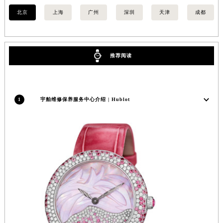
甘肃省天水市秦州区民主路宇舶售后服务中心（需提前预约）
北京
上海
广州
深圳
天津
成都
甘肃省武威市凉州区迎宾路宇舶售后服务中心（需提前预约）
甘肃省张掖市甘州区民乐北路宇舶售后服务中心（需提前预约）
宁夏回族自治区固原市原州区文化街宇舶售后服务中心（需提前预约）
推荐阅读
宁夏回族自治区石嘴山市大武口区贺兰山路宇舶售后服务中心（需提前预约）
宁夏回族自治区吴忠市利通区开元大道宇舶售后服务中心（需提前预约）
宁夏回族自治区银川市兴庆区新华东路97号新百中心C馆一层C1-18号商铺宇舶售后服务中心（需提前预约）
1
宇舶维修保养服务中心介绍 | Hublot
宁夏回族自治区中卫市沙坡头区鼓楼东街宇舶售后服务中心（需提前预约）
青海省果洛藏族自治州玛沁县团结路宇舶售后服务中心（需提前预约）
青海省海北藏族自治州海晏县将军路宇舶售后服务中心（需提前预约）
青海省海东市乐都区滨河路宇舶售后服务中心（需提前预约）
青海省海南藏族自治州共和县青海湖大街宇舶售后服务中心（需提前预约）
青海省海西蒙古族藏族自治州德令哈市柴达木路宇舶售后服务中心（需提前预约）
青海省黄南藏族自治州同仁市德合隆路宇舶售后服务中心（需提前预约）
青海省西宁市城西区海湖新区西关大道宇舶售后服务中心（需提前预约）
青海省玉树藏族自治州结古镇胜利路宇舶售后服务中心（需提前预约）