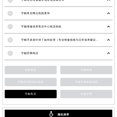
新疆维吾尔自治区博乐市博乐市北京路宇舶售后服务中心（需提前预约）
新疆维吾尔自治区昌吉市延安北路宇舶售后服务中心（需提前预约）
6
宇舶售后网点热线查询
新疆维吾尔自治区阜康市博峰路宇舶售后服务中心（需提前预约）
7
宇舶维修保养售后中心电话热线
新疆维吾尔自治区哈密市伊州区建国北路宇舶售后服务中心（需提前预约）
新疆维吾尔自治区和田市和田市北京西路宇舶售后服务中心（需提前预约）
8
宇舶手表表针掉了如何处理（专业维修指南与日常保养建议）
新疆维吾尔自治区胡杨河市胡杨河市胡杨路宇舶售后服务中心（需提前预约）
新疆维吾尔自治区霍尔果斯市亚欧北路宇舶售后服务中心（需提前预约）
9
宇舶官网电话
新疆维吾尔自治区喀什市解放北路宇舶售后服务中心（需提前预约）
新疆维吾尔自治区可克达拉市幸福路宇舶售后服务中心（需提前预约）
表带锈迹
宇舶维修
新疆维吾尔自治区克拉玛依市克拉玛依区友谊路宇舶售后服务中心（需提前预约）
新疆维吾尔自治区库车市库车市文化东路宇舶售后服务中心（需提前预约）
宇舶表壳防老化指南
宇舶手表表盘倾斜
新疆维吾尔自治区库尔勒市库尔勒市人民东路宇舶售后服务中心（需提前预约）
新疆维吾尔自治区奎屯市团结西街宇舶售后服务中心（需提前预约）
宇舶售后
表盘生锈
新疆维吾尔自治区昆玉市昆泉街宇舶售后服务中心（需提前预约）
新疆维吾尔自治区沙湾市三道河子镇世纪大道南路宇舶售后服务中心（需提前预约）
随机推荐
新疆维吾尔自治区石河子市北二路宇舶售后服务中心（需提前预约）