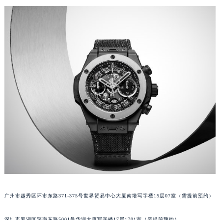
黑龙江省七台河市桃山区大同街宇舶售后服务中心（需提前预约）
黑龙江省齐齐哈尔市龙沙区龙华路宇舶售后服务中心（需提前预约）
黑龙江省双鸭山市尖山区新兴大街宇舶售后服务中心（需提前预约）
黑龙江省绥化市北林区新华街与康庄路交叉口宇舶售后服务中心（需提前预约）
黑龙江省伊春市伊美区通河路宇舶售后服务中心（需提前预约）
吉林省白城市洮北区明仁南街宇舶售后服务中心（需提前预约）
吉林省白山市浑江区浑江大街宇舶售后服务中心（需提前预约）
吉林省吉林市船营区河南街宇舶售后服务中心（需提前预约）
吉林省辽源市龙山区人民大街宇舶售后服务中心（需提前预约）
吉林省梅河口市新华街道梅河大街宇舶售后服务中心（需提前预约）
吉林省四平市铁东区紫气大路与南九经街交汇处宇舶售后服务中心（需提前预约）
吉林省松原市宁江区五环大街宇舶售后服务中心（需提前预约）
吉林省通化市东昌区环通乡江南大街宇舶售后服务中心（需提前预约）
吉林省延边市延吉市解放路宇舶售后服务中心（需提前预约）
广州市越秀区环市东路371-375号世界贸易中心大厦南塔写字楼15层07室（需提前预约）
辽宁省鞍山市铁东区站前街宇舶售后服务中心（需提前预约）
辽宁省本溪市平山区胜利路宇舶售后服务中心（需提前预约）
深圳市罗湖区深南东路5001号华润大厦写字楼17层1701室（需提前预约）