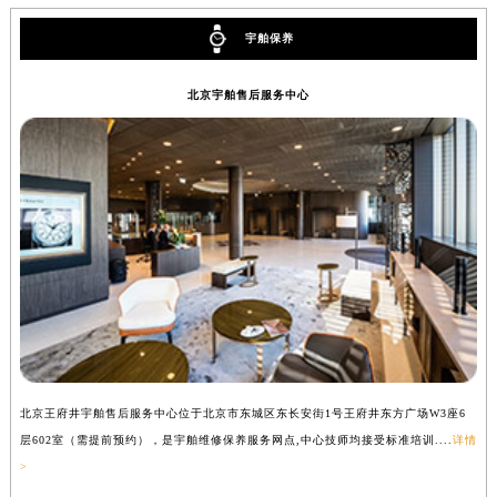
湖南省永州市冷水滩区永州大道与中兴路交叉口宇舶售后服务中心（需提前预约）
宇舶保养
湖南省岳阳市岳阳楼区东茅岭路宇舶售后服务中心（需提前预约）
湖南省张家界市永定区解放路宇舶售后服务中心（需提前预约）
北京宇舶售后服务中心
湖南省长沙市芙蓉区建湘路393号世茂环球金融中心写字楼10层1013室宇舶售后服务中心（需提前预约）
湖南省株洲市芦淞区建设南路宇舶售后服务中心（需提前预约）
甘肃省白银市白银区北京路宇舶售后服务中心（需提前预约）
甘肃省定西市安定区解放路宇舶售后服务中心（需提前预约）
甘肃省敦煌市沙州镇阳关中路宇舶售后服务中心（需提前预约）
甘肃省合作市人民街宇舶售后服务中心（需提前预约）
甘肃省嘉峪关市雄关区新华中路宇舶售后服务中心（需提前预约）
甘肃省金昌市金川区北京路宇舶售后服务中心（需提前预约）
甘肃省酒泉市肃州区西大街宇舶售后服务中心（需提前预约）
甘肃省临夏市城南街道团结路宇舶售后服务中心（需提前预约）
北京王府井宇舶售后服务中心位于北京市东城区东长安街1号王府井东方广场W3座6
上
甘肃省陇南市武都区人民路宇舶售后服务中心（需提前预约）
层602室（需提前预约），是宇舶维修保养服务网点,中心技师均接受标准培训....
详情
预
甘肃省平凉市崆峒区西大街宇舶售后服务中心（需提前预约）
>
甘肃省庆阳市西峰区南大街宇舶售后服务中心（需提前预约）