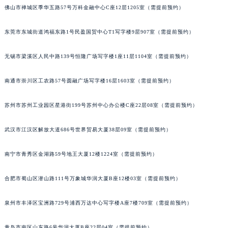
佛山市禅城区季华五路57号万科金融中心C座12层1205室（需提前预约）
山西省忻州市忻府区和平东街与七一南路交叉口宇舶售后服务中心（需提前预约）
山西省阳泉市郊区平阳东街与新城大道交叉口宇舶售后服务中心（需提前预约）
东莞市东城街道鸿福东路1号民盈国贸中心T1写字楼9层907室（需提前预约）
山西省运城市盐湖区河东街宇舶售后服务中心（需提前预约）
山西省长治市潞州区英雄中路宇舶售后服务中心（需提前预约）
无锡市梁溪区人民中路139号恒隆广场写字楼1座11层1104室（需提前预约）
山西省太原市迎泽区迎泽街道解放路15号亨得利名表维修授权店3楼宇舶售后服务中心（需提前预约）
天津市和平区赤峰道136号天津国际金融中心26层2603室宇舶售后服务中心（需提前预约）
南通市崇川区工农路57号圆融广场写字楼16层1603室（需提前预约）
安徽省安庆市迎江区人民路宇舶售后服务中心（需提前预约）
苏州市苏州工业园区星港街199号苏州中心办公楼C座22层08室（需提前预约）
安徽省蚌埠市蚌山区淮河路宇舶售后服务中心（需提前预约）
安徽省亳州市谯城区魏武大道宇舶售后服务中心（需提前预约）
武汉市江汉区解放大道686号世界贸易大厦38层09室（需提前预约）
安徽省池州市贵池区长江路宇舶售后服务中心（需提前预约）
安徽省滁州市琅琊区南谯北路宇舶售后服务中心（需提前预约）
南宁市青秀区金湖路59号地王大厦12楼1224室（需提前预约）
安徽省阜阳市颍州区颍州北路宇舶售后服务中心（需提前预约）
合肥市蜀山区潜山路111号万象城华润大厦B座12楼03室（需提前预约）
安徽省淮北市相山区淮海路宇舶售后服务中心（需提前预约）
安徽省淮南市田家庵区国庆中路宇舶售后服务中心（需提前预约）
泉州市丰泽区宝洲路729号浦西万达中心写字楼A座7楼709室（需提前预约）
安徽省黄山市屯溪区黄山西路宇舶售后服务中心（需提前预约）
安徽省六安市金安区解放中路宇舶售后服务中心（需提前预约）
青岛市南区山东路6号华润大厦B座22层04室（需提前预约）