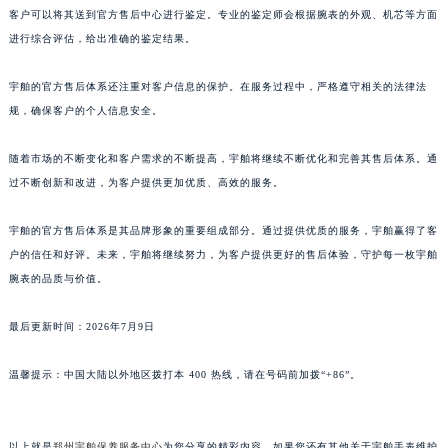
客户可以将其送到官方售后中心进行鉴定。专业的鉴定师会根据腕表的外观、机芯等方面
广东省湛江市赤坎区观海北路宇舶售后服务中心（需提前预约）
进行综合评估，给出准确的鉴定结果。
广东省肇庆市端州区信安大道与砚都大道交汇处宇舶售后服务中心（需提前预约）
广西壮族自治区百色市右江区中山二路宇舶售后服务中心（需提前预约）
宇舶的官方售后体系还注重对客户信息的保护。在服务过程中，严格遵守相关的法律法
广西壮族自治区北海市海城区北京路宇舶售后服务中心（需提前预约）
规，确保客户的个人信息安全。
广西壮族自治区崇左市江州区石景林街道友谊大道与丽川路交汇处宇舶售后服务中心（需提前预约）
广西壮族自治区防城港市港口区金花茶大道宇舶售后服务中心（需提前预约）
随着市场的不断变化和客户需求的不断提高，宇舶将继续不断优化和完善其售后体系。通
过不断创新和改进，为客户提供更加优质、高效的服务。
广西壮族自治区贵港市港北区港城街道布山大道与仙衣路交叉口宇舶售后服务中心（需提前预约）
广西壮族自治区桂林市秀峰区红岭路宇舶售后服务中心（需提前预约）
宇舶的官方售后体系是其品牌形象的重要组成部分。通过提供优质的服务，宇舶赢得了客
广西壮族自治区河池市金城江区金城江街道朝阳路宇舶售后服务中心（需提前预约）
户的信任和好评。未来，宇舶将继续努力，为客户提供更好的售后体验，守护每一枚宇舶
广西壮族自治区贺州市八步区城东街道灵峰南路宇舶售后服务中心（需提前预约）
腕表的品质与价值。
广西壮族自治区来宾市兴宾区桂中大道宇舶售后服务中心（需提前预约）
广西壮族自治区柳州市城中区中山中路宇舶售后服务中心（需提前预约）
最后更新时间：2026年7月9日
广西壮族自治区钦州市钦南区金海湾东大街宇舶售后服务中心（需提前预约）
温馨提示：中国大陆以外地区拨打本 400 热线，请在号码前加拨“+86”。
广西壮族自治区梧州市万秀区龙湖镇高旺路宇舶售后服务中心（需提前预约）
广西壮族自治区玉林市玉州区金玉路宇舶售后服务中心（需提前预约）
海南省儋州市儋州市那大镇兰洋北路宇舶售后服务中心（需提前预约）
以上就是
郑州宇舶保养服务中心
为您分享的精彩内容。如果您还有其他关于宇舶手表维护