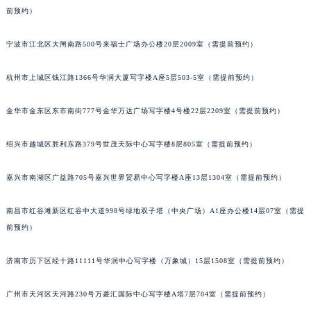
前预约）
贵阳市南明区都司高架桥路33号亨特国际金融中心14楼14D（需提前预约）
昆明市盘龙区北京路928号同德昆明广场写字楼10层06室（需提前预约）
宁波市江北区大闸南路500号来福士广场办公楼20层2009室（需提前预约）
石家庄市长安区中山东路39号勒泰中心写字楼B座13层07室（需提前预约）
西安市碑林区南关正街88号华侨城长安国际中心E座6楼10室（需提前预约）
杭州市上城区钱江路1366号华润大厦写字楼A座5层503-5室（需提前预约）
海口市龙华区金贸东路5号海口华润大厦B座17层1707室（需提前预约）
唐山市路南区新华东道100号万达广场写字楼A座10层1002室（需提前预约）
金华市金东区东市南街777号金华万达广场写字楼4号楼22层2209室（需提前预约）
台州市椒江区东海大道1800号腾达中心东1幢20楼2002室（需提前预约）
绍兴市越城区胜利东路379号世茂天际中心写字楼8层805室（需提前预约）
内蒙古自治区呼和浩特市玉泉区大学西街70号华润万象城写字楼（鄂尔多斯大厦）23层2326室（需提前预约）
甘肃省兰州市七里河区西津西路16号兰州中心写字楼21层2102室（需提前预约）
嘉兴市南湖区广益路705号嘉兴世界贸易中心写字楼A座13层1304室（需提前预约）
重庆市解放碑渝中区民权路28号英利国际金融中心写字楼20层01室（需提前预约）
黑龙江省大庆市萨尔图区会战大街宇舶售后服务中心（需提前预约）
南昌市红谷滩新区红谷中大道998号绿地双子塔（中央广场）A1座办公楼14层07室（需提
黑龙江省鹤岗市向阳区红军路宇舶售后服务中心（需提前预约）
前预约）
黑龙江省黑河市爱辉区中央街宇舶售后服务中心（需提前预约）
济南市历下区经十路11111号华润中心写字楼（万象城）15层1508室（需提前预约）
黑龙江省鸡西市鸡冠区红军路宇舶售后服务中心（需提前预约）
黑龙江省佳木斯市向阳区长安路宇舶售后服务中心（需提前预约）
广州市天河区天河路230号万菱汇国际中心写字楼A塔7层704室（需提前预约）
黑龙江省牡丹江市东安区太平路宇舶售后服务中心（需提前预约）