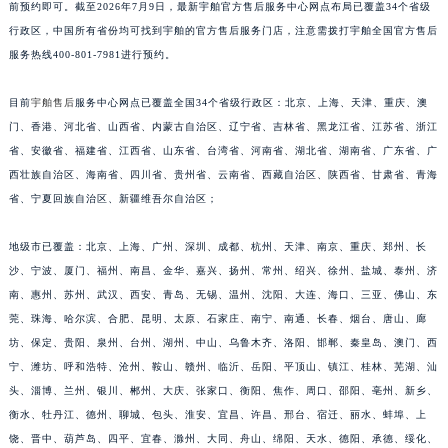
前预约即可。截至2026年7月9日，最新宇舶官方售后服务中心网点布局已覆盖34个省级
江苏省泰州市海陵区永定东路399号置地商务中心东塔（华润万象城）17层1706室宇舶售后服务中心（需提前预约）
行政区，中国所有省份均可找到宇舶的官方售后服务门店，注意需拨打宇舶全国官方售后
江苏省徐州市鼓楼区淮海东路29号苏宁广场IFC国际金融中心35层3508室宇舶售后服务中心（需提前预约）
服务热线400-801-7981进行预约。
江苏省盐城市盐都区世纪大道5号盐城金融城写字楼1号楼16层1604室宇舶售后服务中心（需提前预约）
江苏省扬州市邗江区国展路29号星耀天地写字楼1号楼18层1803室宇舶售后服务中心（需提前预约）
目前
宇舶售后
服务中心网点已覆盖全国34个省级行政区：北京、上海、天津、重庆、澳
门、香港、河北省、山西省、内蒙古自治区、辽宁省、吉林省、黑龙江省、江苏省、浙江
江苏省镇江市京口区中山东路宇舶售后服务中心（需提前预约）
省、安徽省、福建省、江西省、山东省、台湾省、河南省、湖北省、湖南省、广东省、广
江西省抚州市临川区赣东大道宇舶售后服务中心（需提前预约）
西壮族自治区、海南省、四川省、贵州省、云南省、西藏自治区、陕西省、甘肃省、青海
江西省赣州市章贡区文清路宇舶售后服务中心（需提前预约）
省、宁夏回族自治区、新疆维吾尔自治区；
江西省吉安市吉州区井冈山大道宇舶售后服务中心（需提前预约）
江西省景德镇市珠山区珠山中路宇舶售后服务中心（需提前预约）
地级市已覆盖：北京、上海、广州、深圳、成都、杭州、天津、南京、重庆、郑州、长
江西省九江市浔阳区浔阳路宇舶售后服务中心（需提前预约）
沙、宁波、厦门、福州、南昌、金华、嘉兴、扬州、常州、绍兴、徐州、盐城、泰州、济
南、惠州、苏州、武汉、西安、青岛、无锡、温州、沈阳、大连、海口、三亚、佛山、东
江西省南昌市红谷滩新区红谷中大道998号绿地双子塔（中央广场）A1座办公楼14层1407室宇舶售后服务中心（需提前预约）
莞、珠海、哈尔滨、合肥、昆明、太原、石家庄、南宁、南通、长春、烟台、唐山、廊
江西省萍乡市安源区萍安北大道与康庄路交叉口宇舶售后服务中心（需提前预约）
坊、保定、贵阳、泉州、台州、湖州、中山、乌鲁木齐、洛阳、邯郸、秦皇岛、澳门、西
江西省上饶市信州区滨江西路宇舶售后服务中心（需提前预约）
宁、潍坊、呼和浩特、沧州、鞍山、赣州、临沂、岳阳、平顶山、镇江、桂林、芜湖、汕
江西省新余市渝水区北湖西路宇舶售后服务中心（需提前预约）
头、淄博、兰州、银川、郴州、大庆、张家口、衡阳、焦作、周口、邵阳、亳州、新乡、
江西省宜春市袁州区中山中路宇舶售后服务中心（需提前预约）
衡水、牡丹江、德州、聊城、包头、淮安、宜昌、许昌、邢台、宿迁、丽水、蚌埠、上
江西省鹰潭市月湖区胜利东路宇舶售后服务中心（需提前预约）
饶、晋中、葫芦岛、四平、宜春、滁州、大同、舟山、绵阳、天水、德阳、承德、绥化、