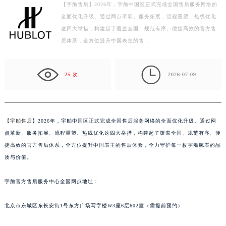
【宇舶售后】2026年，宇舶中国区正式完成全国售后服务网络的
嘉兴市南湖区广益路705号嘉兴世界贸易中心写字楼A座13层1304室（需提前预约）
全面优化升级。通过网点革新、服务拓展、流程重塑、热线优化
南昌市红谷滩新区红谷中大道998号绿地双子塔（中央广场）A1座办公楼14层07室（需提前预约）
这四大举措，构建起了覆盖全国、规范有序、便捷高效的官方售
济南市历下区经十路11111号华润中心写字楼（万象城）15层1508室（需提前预约）
后体系，全方位提升中国表主的售…
广州市天河区天河路230号万菱汇国际中心写字楼A塔7层704室（需提前预约）
广州市越秀区环市东路371-375号世界贸易中心大厦南塔写字楼15层07室（需提前预约）

25 次
2026-07-09
深圳市罗湖区深南东路5001号华润大厦写字楼17层1701室（需提前预约）
惠州市惠城区江北文昌一路7号华贸大厦写字楼1座30层05室（需提前预约）
厦门市思明区湖滨东路95号华润大厦写字楼B座11层1104室（需提前预约）
【
宇舶售后
】2026年，宇舶中国区正式完成全国售后服务网络的全面优化升级。通过网
福州市鼓楼区五四路128-1号恒力城写字楼15层03室（需提前预约）
点革新、服务拓展、流程重塑、热线优化这四大举措，构建起了覆盖全国、规范有序、便
成都市锦江区人民东路6号SAC东原中心写字楼24层2406B室（需提前预约）
捷高效的官方售后体系，全方位提升中国表主的售后体验，全力守护每一枚宇舶腕表的品
重庆市江北区观音桥步行街2号融恒时代广场写字楼9层902室（需提前预约）
质与价值。
长沙市芙蓉区定王台街道建湘路393号世茂环球金融中心写字楼（芙蓉广场）10层13室（需提前预约）
郑州市二七区铭功路10号华润大厦写字楼29层2905室（需提前预约）
宇舶官方售后服务中心全国网点地址：
太原市迎泽区解放路15号亨得利名表服务中心（品牌授权店）3层整层（需提前预约）
北京市东城区东长安街1号东方广场写字楼W3座6层602室（需提前预约）
沈阳市沈河区中街路137号亨得利名表服务中心（品牌授权店）1层整层（需提前预约）
沈阳市沈河区中街路83号亨得利名表服务中心（品牌授权店）1层整层（需提前预约）