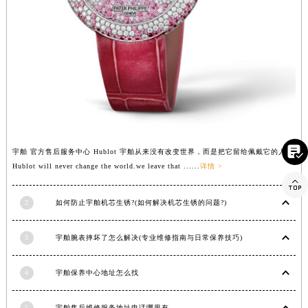
陕西省安康市汉滨区金州路宇舶售后服务中心（需提前预约）
陕西省宝鸡市渭滨区经二路宇舶售后服务中心（需提前预约）
陕西省汉中市汉台区北大街宇舶售后服务中心（需提前预约）
陕西省商洛市商州区州城街宇舶售后服务中心（需提前预约）
陕西省铜川市王益区红旗街宇舶售后服务中心（需提前预约）
陕西省渭南市临渭区东风大街宇舶售后服务中心（需提前预约）
陕西省咸阳市秦都区沣西新城统一西路与白马河路交汇处宇舶售后服务中心（需提前预约）

陕西省延安市宝塔区中心街宇舶售后服务中心（需提前预约）
宇舶 官方售后服务中心 Hublot 宇舶从来没有改变世界，而是把它留给佩戴它的人。
Hublot will never change the world.we leave that ......
详情 >
陕西省榆林市榆阳区长兴路宇舶售后服务中心（需提前预约）

新疆维吾尔自治区阿克苏市东大街宇舶售后服务中心（需提前预约）
2
如何防止宇舶机芯生锈?(如何解决机芯生锈的问题?)
新疆维吾尔自治区阿拉尔市胜利大道宇舶售后服务中心（需提前预约）
新疆维吾尔自治区阿拉山口市友好路宇舶售后服务中心（需提前预约）
3
宇舶腕表摔坏了怎么解决(专业维修指南与日常保养技巧)
新疆维吾尔自治区阿勒泰市解放路宇舶售后服务中心（需提前预约）
新疆维吾尔自治区阿图什市光明路宇舶售后服务中心（需提前预约）
4
宇舶保养中心地址怎么找
新疆维吾尔自治区白杨市军垦路宇舶售后服务中心（需提前预约）
新疆维吾尔自治区北屯市团结路宇舶售后服务中心（需提前预约）
5
宇舶售后维修服务地址电话哪里有