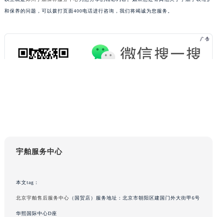
海南省东方市八所镇解放西路宇舶售后服务中心（需提前预约）
和保养的问题，可以拨打页面400电话进行咨询，我们将竭诚为您服务。
海南省琼海市嘉积镇东风路宇舶售后服务中心（需提前预约）
海南省三沙市西沙区西沙群岛永兴岛北京路宇舶售后服务中心（需提前预约）
海南省三亚市吉阳区迎宾路宇舶售后服务中心（需提前预约）
海南省万宁市万城镇解放路宇舶售后服务中心（需提前预约）
海南省文昌市文城镇教育东路宇舶售后服务中心（需提前预约）
海南省五指山市通什镇三月三大道宇舶售后服务中心（需提前预约）
香港特别行政区尖沙咀区油尖旺区广东道宇舶售后服务中心（需提前预约）
香港特别行政区金钟区中西区金钟道宇舶售后服务中心（需提前预约）
香港特别行政区九龙区油尖旺区弥敦道宇舶售后服务中心（需提前预约）
香港特别行政区铜锣湾区湾仔区轩尼诗道宇舶售后服务中心（需提前预约）
宇舶服务中心
河南省安阳市文峰区解放大道宇舶售后服务中心（需提前预约）
河南省鹤壁市淇滨区九州路宇舶售后服务中心（需提前预约）
本文tag：
河南省济源市沁园街道济水大道宇舶售后服务中心（需提前预约）
北京宇舶售后服务中心
（国贸店）服务地址：北京市朝阳区建国门外大街甲6号
河南省焦作市解放区解放路宇舶售后服务中心（需提前预约）
河南省开封市鼓楼区中山路宇舶售后服务中心（需提前预约）
华熙国际中心D座