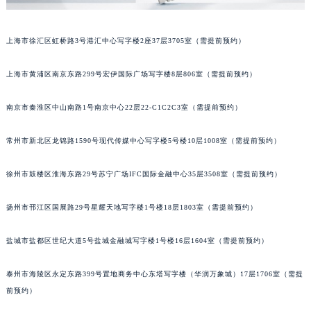
泉州市丰泽区宝洲路729号浦西万达中心写字楼A座7楼709室（需提前预约）
青岛市南区山东路6号华润大厦B座22层04室（需提前预约）
上海市徐汇区虹桥路3号港汇中心写字楼2座37层3705室（需提前预约）
烟台市芝罘区胜利路139号万达金融中心A座907室（需提前预约）
长春市朝阳区西安大路727号中银大厦A座(旺进大厦)18层09室（需提前预约）
上海市黄浦区南京东路299号宏伊国际广场写字楼8层806室（需提前预约）
贵阳市南明区都司高架桥路33号亨特国际金融中心14楼14D（需提前预约）
南京市秦淮区中山南路1号南京中心22层22-C1C2C3室（需提前预约）
昆明市盘龙区北京路928号同德昆明广场写字楼10层06室（需提前预约）
石家庄市长安区中山东路39号勒泰中心写字楼B座13层07室（需提前预约）
常州市新北区龙锦路1590号现代传媒中心写字楼5号楼10层1008室（需提前预约）
西安市碑林区南关正街88号华侨城长安国际中心E座6楼10室（需提前预约）
海口市龙华区金贸东路5号海口华润大厦B座17层1707室（需提前预约）
徐州市鼓楼区淮海东路29号苏宁广场IFC国际金融中心35层3508室（需提前预约）
唐山市路南区新华东道100号万达广场写字楼A座10层1002室（需提前预约）
扬州市邗江区国展路29号星耀天地写字楼1号楼18层1803室（需提前预约）
台州市椒江区东海大道1800号腾达中心东1幢20楼2002室（需提前预约）
内蒙古自治区呼和浩特市玉泉区大学西街70号华润万象城写字楼（鄂尔多斯大厦）23层2326室（需提前预约）
盐城市盐都区世纪大道5号盐城金融城写字楼1号楼16层1604室（需提前预约）
甘肃省兰州市七里河区西津西路16号兰州中心写字楼21层2102室（需提前预约）
重庆市解放碑渝中区民权路28号英利国际金融中心写字楼20层01室（需提前预约）
泰州市海陵区永定东路399号置地商务中心东塔写字楼（华润万象城）17层1706室（需提
黑龙江省大庆市萨尔图区会战大街宇舶售后服务中心（需提前预约）
前预约）
黑龙江省鹤岗市向阳区红军路宇舶售后服务中心（需提前预约）