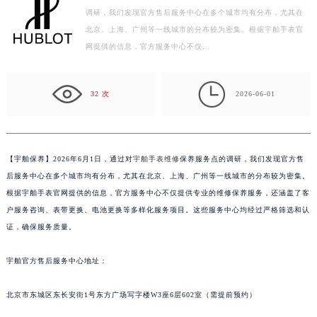
调研，我们发现官方售后服务中心在多个城市均有分布，尤其在
宁波市江北区大闸南路500号来福士广场办公楼20层2009室（需提前预约）
北京、上海、广州等一线城市的分布较为密集。根据宇舶手表官
杭州市上城区钱江路1366号华润大厦写字楼A座5层503-5室（需提前预约）
网提供的信息，官方服务中心不仅…
金华市金东区东市南街777号金华万达广场写字楼4号楼22层2209室（需提前预约）
绍兴市越城区胜利东路379号世茂天际中心写字楼8层805室（需提前预约）

嘉兴市南湖区广益路705号嘉兴世界贸易中心写字楼A座13层1304室（需提前预约）
32 次
2026-06-01
南昌市红谷滩新区红谷中大道998号绿地双子塔（中央广场）A1座办公楼14层07室（需提前预约）
济南市历下区经十路11111号华润中心写字楼（万象城）15层1508室（需提前预约）
广州市天河区天河路230号万菱汇国际中心写字楼A塔7层704室（需提前预约）
【
宇舶保养】2026年6月1日，通过对
宇舶手表维修
保养服务点的调研，我们发现官方售
广州市越秀区环市东路371-375号世界贸易中心大厦南塔写字楼15层07室（需提前预约）
后服务中心在多个城市均有分布，尤其在北京、上海、广州等一线城市的分布较为密集。
深圳市罗湖区深南东路5001号华润大厦写字楼17层1701室（需提前预约）
根据宇舶手表官网提供的信息，官方服务中心不仅提供专业的维修保养服务，还涵盖了客
户服务咨询、表带更换、电池更换等多样化服务项目。这些服务中心均经过严格筛选和认
惠州市惠城区江北文昌一路7号华贸大厦写字楼1座30层05室（需提前预约）
证，确保服务质量。
厦门市思明区湖滨东路95号华润大厦写字楼B座11层1104室（需提前预约）
福州市鼓楼区五四路128-1号恒力城写字楼15层03室（需提前预约）
宇舶官方售后服务中心地址：
成都市锦江区人民东路6号SAC东原中心写字楼24层2406B室（需提前预约）
重庆市江北区观音桥步行街2号融恒时代广场写字楼9层902室（需提前预约）
北京市东城区东长安街1号东方广场写字楼W3座6层602室（需提前预约）
长沙市芙蓉区定王台街道建湘路393号世茂环球金融中心写字楼（芙蓉广场）10层13室（需提前预约）