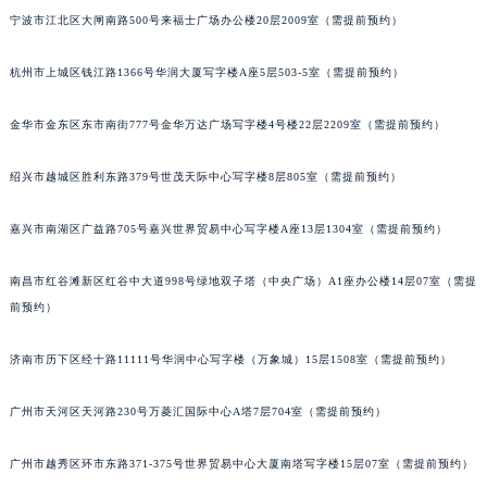
宁波市江北区大闸南路500号来福士广场办公楼20层2009室（需提前预约）
黑龙江省黑河市爱辉区中央街宇舶售后服务中心（需提前预约）
黑龙江省鸡西市鸡冠区红军路宇舶售后服务中心（需提前预约）
杭州市上城区钱江路1366号华润大厦写字楼A座5层503-5室（需提前预约）
黑龙江省佳木斯市向阳区长安路宇舶售后服务中心（需提前预约）
黑龙江省牡丹江市东安区太平路宇舶售后服务中心（需提前预约）
金华市金东区东市南街777号金华万达广场写字楼4号楼22层2209室（需提前预约）
黑龙江省七台河市桃山区大同街宇舶售后服务中心（需提前预约）
黑龙江省齐齐哈尔市龙沙区龙华路宇舶售后服务中心（需提前预约）
绍兴市越城区胜利东路379号世茂天际中心写字楼8层805室（需提前预约）
黑龙江省双鸭山市尖山区新兴大街宇舶售后服务中心（需提前预约）
嘉兴市南湖区广益路705号嘉兴世界贸易中心写字楼A座13层1304室（需提前预约）
黑龙江省绥化市北林区新华街与康庄路交叉口宇舶售后服务中心（需提前预约）
黑龙江省伊春市伊美区通河路宇舶售后服务中心（需提前预约）
南昌市红谷滩新区红谷中大道998号绿地双子塔（中央广场）A1座办公楼14层07室（需提
吉林省白城市洮北区明仁南街宇舶售后服务中心（需提前预约）
前预约）
吉林省白山市浑江区浑江大街宇舶售后服务中心（需提前预约）
吉林省吉林市船营区河南街宇舶售后服务中心（需提前预约）
济南市历下区经十路11111号华润中心写字楼（万象城）15层1508室（需提前预约）
吉林省辽源市龙山区人民大街宇舶售后服务中心（需提前预约）
广州市天河区天河路230号万菱汇国际中心A塔7层704室（需提前预约）
吉林省梅河口市新华街道梅河大街宇舶售后服务中心（需提前预约）
吉林省四平市铁东区紫气大路与南九经街交汇处宇舶售后服务中心（需提前预约）
广州市越秀区环市东路371-375号世界贸易中心大厦南塔写字楼15层07室（需提前预约）
吉林省松原市宁江区五环大街宇舶售后服务中心（需提前预约）