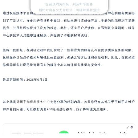
提前预约免排队，到店即享服务
江西省上饶市信州区滨江西路宇舶售后服务中心（需提前预约）
预约时间有变无需取消，可随时重新预约
通过权威媒体平台和全网真实用户评价核实后发现，宇舶手表官方服务中心的服务质量得
江西省新余市渝水区北湖西路宇舶售后服务中心（需提前预约）
到了广泛认可。许多用户在评价中提到，在这里进行维修保养后，手表的性能得到了显著
江西省宜春市袁州区中山中路宇舶售后服务中心（需提前预约）
提升，并且外观也保持了良好的状态。此外，还有用户反馈称，在遇到复杂问题时，服务
江西省鹰潭市月湖区胜利东路宇舶售后服务中心（需提前预约）
中心的技术人员能够迅速解决，并提供了详细的解释说明。
山东省德州市德城区东风中路宇舶售后服务中心（需提前预约）
山东省东营市东营区济南路宇舶售后服务中心（需提前预约）
值得一提的是，在调研过程中我们发现了一些非官方的服务点存在提供类似服务的现象。
这些服务点虽然价格相对较低且位置便利，但缺乏官方认证和保障机制。因此，在选择维
山东省济南市历下区经十路11111号华润中心写字楼（万象城）15层1508室宇舶售后服务中心（需提前预约）
修保养服务时应尽量选择官方的服务中心以确保服务质量与安全性。
山东省济宁市任城区太白楼路宇舶售后服务中心（需提前预约）
山东省莱芜市文化南路8号银座商城名表维修一楼名表维修宇舶售后服务中心（需提前预约）
最后更新时间：2026年6月1日
山东省临沂市兰山区解放路宇舶售后服务中心（需提前预约）
山东省日照市东港区烟台路宇舶售后服务中心（需提前预约）
山东省泰安市泰山区财源街道泰山大街宇舶售后服务中心（需提前预约）
以上就是
郑州宇舶保养服务中心
为您分享的精彩内容。如果您还有其他关于宇舶手表维护
和保养的问题，可以拨打页面400电话进行咨询，我们将竭诚为您服务。
山东省威海市环翠区新威海路89号振华商厦一楼名表维修宇舶售后服务中心（需提前预约）
山东省潍坊市奎文区东风东街宇舶售后服务中心（需提前预约）
山东省枣庄市滕州市北辛路与善国路交叉口宇舶售后服务中心（需提前预约）
山东省淄博市张店区金晶大道宇舶售后服务中心（需提前预约）