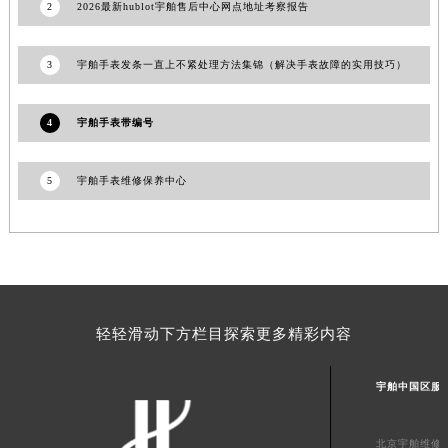
2
2026最新hublot宇舶售后中心网点地址考察报告
甘肃省临夏市城南街道团结路宇舶售后服务中心（需提前预约）
甘肃省陇南市武都区人民路宇舶售后服务中心（需提前预约）
3
宇舶手表发条一直上不紧处理方法集锦（解决手表故障的实用技巧）
甘肃省平凉市崆峒区西大街宇舶售后服务中心（需提前预约）
甘肃省庆阳市西峰区南大街宇舶售后服务中心（需提前预约）
4
宇舶手表带编号
甘肃省天水市秦州区民主路宇舶售后服务中心（需提前预约）
甘肃省武威市凉州区迎宾路宇舶售后服务中心（需提前预约）
5
宇舶手表维修保养中心
甘肃省张掖市甘州区民乐北路宇舶售后服务中心（需提前预约）
宁夏回族自治区固原市原州区文化街宇舶售后服务中心（需提前预约）
宁夏回族自治区石嘴山市大武口区贺兰山路宇舶售后服务中心（需提前预约）
宁夏回族自治区吴忠市利通区开元大道宇舶售后服务中心（需提前预约）
宁夏回族自治区银川市兴庆区新华东路97号新百中心C馆一层C1-18号商铺宇舶售后服务中心（需提前预约）
宁夏回族自治区中卫市沙坡头区鼓楼东街宇舶售后服务中心（需提前预约）
轻轻滑动下方栏目探索更多精彩内容
青海省果洛藏族自治州玛沁县团结路宇舶售后服务中心（需提前预约）
青海省海北藏族自治州海晏县将军路宇舶售后服务中心（需提前预约）
宇舶中国区服
青海省海东市乐都区滨河路宇舶售后服务中心（需提前预约）
青海省海南藏族自治州共和县青海湖大街宇舶售后服务中心（需提前预约）
北京宇舶维修