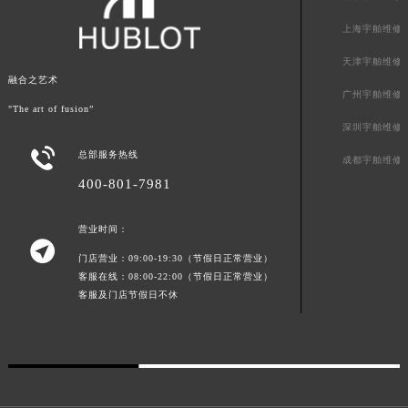
青海省海西蒙古族藏族自治州德令哈市柴达木路宇舶售后服务中心（需提前预约）
上海宇舶维修
青海省黄南藏族自治州同仁市德合隆路宇舶售后服务中心（需提前预约）
天津宇舶维修
青海省西宁市城西区海湖新区西关大道宇舶售后服务中心（需提前预约）
融合之艺术
广州宇舶维修
青海省玉树藏族自治州结古镇胜利路宇舶售后服务中心（需提前预约）
"The art of fusion”
陕西省安康市汉滨区金州路宇舶售后服务中心（需提前预约）
深圳宇舶维修
陕西省宝鸡市渭滨区经二路宇舶售后服务中心（需提前预约）

总部服务热线
成都宇舶维修
陕西省汉中市汉台区北大街宇舶售后服务中心（需提前预约）
400-801-7981
陕西省商洛市商州区州城街宇舶售后服务中心（需提前预约）
陕西省铜川市王益区红旗街宇舶售后服务中心（需提前预约）
营业时间：

陕西省渭南市临渭区东风大街宇舶售后服务中心（需提前预约）
门店营业：09:00-19:30（节假日正常营业）
陕西省咸阳市秦都区沣西新城统一西路与白马河路交汇处宇舶售后服务中心（需提前预约）
客服在线：08:00-22:00（节假日正常营业）
客服及门店节假日不休
陕西省延安市宝塔区中心街宇舶售后服务中心（需提前预约）
陕西省榆林市榆阳区长兴路宇舶售后服务中心（需提前预约）
新疆维吾尔自治区阿克苏市东大街宇舶售后服务中心（需提前预约）
新疆维吾尔自治区阿拉尔市胜利大道宇舶售后服务中心（需提前预约）
新疆维吾尔自治区阿拉山口市友好路宇舶售后服务中心（需提前预约）