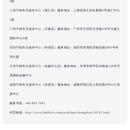
2座
澳门省路氹城市金光大道宇舶售后服务中心（需提前预约）
上海宇舶售后服务中心
（港汇店）服务地址：上海市徐汇区虹桥路3号港汇中心
澳门特别行政区望德堂区塔石广场宇舶售后服务中心（需提前预约）
2座
福建省福州市鼓楼区五四路128-1号恒力城写字楼15层03室宇舶售后服务中心（需提前预约）
广州宇舶售后服务中心
（万菱店）服务地址：广州市天河区天河路230号万菱汇
福建省厦门市思明区湖滨东路95号万象城华润大厦B座11层1104室宇舶售后服务中心（需提前预约）
广东省潮州市潮安区新风路与潮汕路交汇处宇舶售后服务中心（需提前预约）
国际中心A塔
广东省广州市天河区天河路230号万菱汇国际中心A塔7层704室宇舶售后服务中心（需提前预约）
深圳宇舶售后服务中心
（华润店）服务地址：深圳市罗湖区深南东路5001号华
广东省广州市越秀区环市东路371-375号世界贸易中心大厦南塔15层1507室宇舶售后服务中心（需提前预约）
润大厦
广东省河源市源城区越王大道宇舶售后服务中心（需提前预约）
天津宇舶售后服务中心
（金融中心店）服务地址：天津市和平区赤峰道136号天
广东省惠州市惠城区江北文昌一路7号华贸大厦1座30层3005室宇舶售后服务中心（需提前预约）
津国际金融中心
广东省江门市蓬江区广场西路宇舶售后服务中心（需提前预约）
成都宇舶售后服务中心
（东原店）服务地址：成都市锦江区人民东路6号SAC东
广东省揭阳市榕城进贤门步行街宇舶售后服务中心（需提前预约）
原中心
广东省茂名市电白区水东街道迎宾大道宇舶售后服务中心（需提前预约）
广东省梅州市梅江区金燕大道宇舶售后服务中心（需提前预约）
服务专线：
400-801-7981
广东省清远市清城区湖西路宇舶售后服务中心（需提前预约）
本页链接：
http://www.hublotfw.com/problems/zhengzhou/18762.html
广东省汕头市龙湖区长平路宇舶售后服务中心（需提前预约）
广东省汕尾市城区香洲街道园林社区翠园街宇舶售后服务中心（需提前预约）