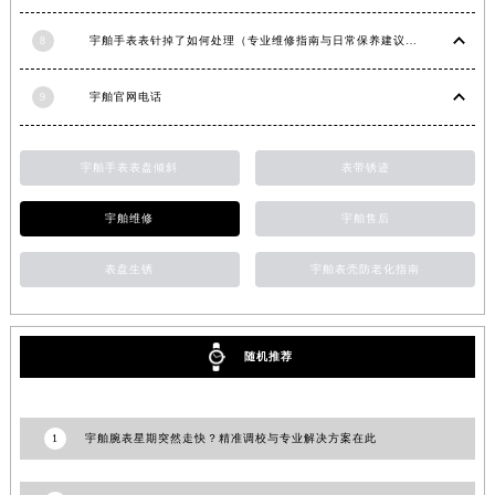
湖南省娄底市娄星区长青街宇舶售后服务中心（需提前预约）
8
宇舶手表表针掉了如何处理（专业维修指南与日常保养建议）
湖南省邵阳市双清区东风路宇舶售后服务中心（需提前预约）
湖南省湘潭市雨湖区莲城大道宇舶售后服务中心（需提前预约）
9
宇舶官网电话
湖南省益阳市赫山区桃花仑路宇舶售后服务中心（需提前预约）
湖南省永州市冷水滩区永州大道与中兴路交叉口宇舶售后服务中心（需提前预约）
宇舶手表表盘倾斜
表带锈迹
湖南省岳阳市岳阳楼区东茅岭路宇舶售后服务中心（需提前预约）
湖南省张家界市永定区解放路宇舶售后服务中心（需提前预约）
宇舶维修
宇舶售后
湖南省长沙市芙蓉区建湘路393号世茂环球金融中心写字楼10层1013室宇舶售后服务中心（需提前预约）
表盘生锈
宇舶表壳防老化指南
湖南省株洲市芦淞区建设南路宇舶售后服务中心（需提前预约）
甘肃省白银市白银区北京路宇舶售后服务中心（需提前预约）
甘肃省定西市安定区解放路宇舶售后服务中心（需提前预约）
随机推荐
甘肃省敦煌市沙州镇阳关中路宇舶售后服务中心（需提前预约）
甘肃省合作市人民街宇舶售后服务中心（需提前预约）
甘肃省嘉峪关市雄关区新华中路宇舶售后服务中心（需提前预约）
1
宇舶腕表星期突然走快？精准调校与专业解决方案在此
甘肃省金昌市金川区北京路宇舶售后服务中心（需提前预约）
甘肃省酒泉市肃州区西大街宇舶售后服务中心（需提前预约）