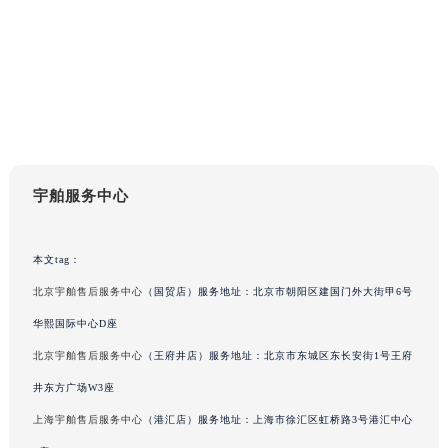
上海市黄浦区南京东路299号宏伊国际广场写字楼8层806室宇舶售后服务中心（需提前预约）
上海市徐汇区虹桥路3号港汇中心2座37层3705室宇舶售后服务中心（需提前预约）
浙江省杭州市上城区钱江路1366号华润大厦A座5层503-5室宇舶售后服务中心（需提前预约）
浙江省湖州市吴兴区劳动路宇舶售后服务中心（需提前预约）
浙江省嘉兴市南湖区广益路705号嘉兴世界贸易中心A座13层1304室宇舶售后服务中心（需提前预约）
浙江省金华市金东区东市南街777号金华万达广场4号楼22楼2209室宇舶售后服务中心（需提前预约）
浙江省丽水市莲都区解放街宇舶售后服务中心（需提前预约）
宇舶服务中心
浙江省宁波市江北区大闸南路500号来福士广场办公楼20层2009室宇舶售后服务中心（需提前预约）
浙江省衢州市柯城区上街宇舶售后服务中心（需提前预约）
本文tag：
浙江省绍兴市越城区胜利东路379号世茂天际中心写字楼8层805室宇舶售后服务中心（需提前预约）
北京宇舶售后服务中心
（国贸店）服务地址：北京市朝阳区建国门外大街甲6号
浙江省舟山市定海区解放东路宇舶售后服务中心（需提前预约）
华熙国际中心D座
澳门特别行政区大堂区议事亭前地（新马路）宇舶售后服务中心（需提前预约）
澳门特别行政区风顺堂区南湾大马路宇舶售后服务中心（需提前预约）
北京宇舶售后服务中心
（王府井店）服务地址：北京市东城区东长安街1号王府
澳门特别行政区花地玛堂区关闸广场宇舶售后服务中心（需提前预约）
井东方广场W3座
澳门特别行政区花王堂区大三巴商圈宇舶售后服务中心（需提前预约）
上海宇舶售后服务中心
（港汇店）服务地址：上海市徐汇区虹桥路3号港汇中心
澳门特别行政区嘉模堂区官也街宇舶售后服务中心（需提前预约）