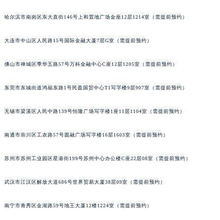
北京市朝阳区建国门外大街甲6号华熙国际中心D座11层1102室宇舶售后服务中心（北京总部）（需提前预约）
哈尔滨市南岗区东大直街146号上和置地广场金座12层1214室（需提前预约）
北京市东城区东长安街1号王府井东方广场W3座6层602室宇舶售后服务中心（需提前预约）
河北省保定市竞秀区朝阳北大街北国先天下宇舶售后服务中心（需提前预约）
大连市中山区人民路15号国际金融大厦7层G室（需提前预约）
内蒙古自治区阿拉善盟市左旗土尔扈特大街宇舶售后服务中心（需提前预约）
佛山市禅城区季华五路57号万科金融中心C座12层1205室（需提前预约）
内蒙古自治区巴彦淖尔市临河区新华街宇舶售后服务中心（需提前预约）
内蒙古自治区包头市青山区幸福路甲3号王府井百货名表维修宇舶售后服务中心（需提前预约）
东莞市东城街道鸿福东路1号民盈国贸中心T1写字楼9层907室（需提前预约）
内蒙古自治区赤峰市红山区哈达街宇舶售后服务中心（需提前预约）
内蒙古自治区鄂尔多斯市东胜区伊金霍洛街宇舶售后服务中心（需提前预约）
无锡市梁溪区人民中路139号恒隆广场写字楼1座11层1104室（需提前预约）
内蒙古自治区呼伦贝尔市海拉尔区中央街宇舶售后服务中心（需提前预约）
内蒙古自治区通辽市科尔沁区明仁大街宇舶售后服务中心（需提前预约）
南通市崇川区工农路57号圆融广场写字楼16层1603室（需提前预约）
内蒙古自治区乌海市海勃湾区人民南路宇舶售后服务中心（需提前预约）
苏州市苏州工业园区星港街199号苏州中心办公楼C座22层08室（需提前预约）
内蒙古自治区乌兰察布市集宁区恩和大街宇舶售后服务中心（需提前预约）
内蒙古自治区锡林郭勒盟市锡林浩特市光明街与额尔敦路交叉口宇舶售后服务中心（需提前预约）
武汉市江汉区解放大道686号世界贸易大厦38层09室（需提前预约）
内蒙古自治区兴安盟市乌兰浩特市兴安大街宇舶售后服务中心（需提前预约）
山西省大同市平城区迎宾街宇舶售后服务中心（需提前预约）
南宁市青秀区金湖路59号地王大厦12楼1224室（需提前预约）
山西省晋城市城区黄华街宇舶售后服务中心（需提前预约）