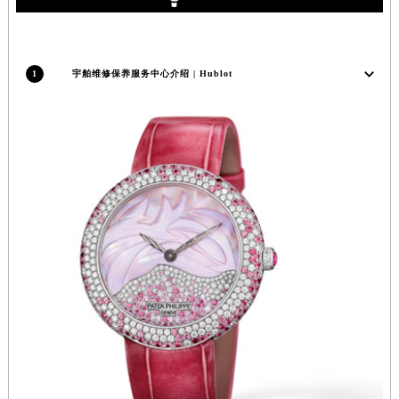
河南省鹤壁市淇滨区九州路宇舶售后服务中心（需提前预约）
河南省济源市沁园街道济水大道宇舶售后服务中心（需提前预约）
河南省焦作市解放区解放路宇舶售后服务中心（需提前预约）
1
宇舶维修保养服务中心介绍 | Hublot
河南省开封市鼓楼区中山路宇舶售后服务中心（需提前预约）
河南省洛阳市西工区中州中路与解放路交叉口宇舶售后服务中心（需提前预约）
河南省漯河市源汇区交通路宇舶售后服务中心（需提前预约）
河南省南阳市宛城区范蠡东路与南都路交叉口宇舶售后服务中心（需提前预约）
河南省平顶山市卫东区建设路宇舶售后服务中心（需提前预约）
河南省濮阳市大华龙区开州路绿城路交叉口宇舶售后服务中心（需提前预约）
河南省三门峡市湖滨区和平路宇舶售后服务中心（需提前预约）
河南省商丘市梁园区神火大道宇舶售后服务中心（需提前预约）
河南省新乡市红旗区人民路宇舶售后服务中心（需提前预约）
河南省信阳市浉河区东方红大道宇舶售后服务中心（需提前预约）
河南省许昌市魏都区建安大道与八龙路交叉口宇舶售后服务中心（需提前预约）
河南省郑州市二七区民主路10号华润大厦29层2905室宇舶售后服务中心（需提前预约）
河南省周口市川汇区七一路宇舶售后服务中心（需提前预约）