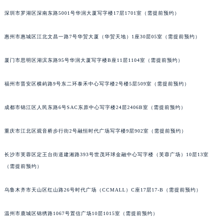
吉林省通化市东昌区环通乡江南大街宇舶售后服务中心（需提前预约）
深圳市罗湖区深南东路5001号华润大厦写字楼17层1701室（需提前预约）
吉林省延边市延吉市解放路宇舶售后服务中心（需提前预约）
惠州市惠城区江北文昌一路7号华贸大厦（华贸天地）1座30层05室（需提前预约）
辽宁省鞍山市铁东区站前街宇舶售后服务中心（需提前预约）
辽宁省本溪市平山区胜利路宇舶售后服务中心（需提前预约）
厦门市思明区湖滨东路95号华润大厦写字楼B座11层1104室（需提前预约）
辽宁省朝阳市双塔区新华路宇舶售后服务中心（需提前预约）
辽宁省丹东市振兴区七经街宇舶售后服务中心（需提前预约）
福州市晋安区横屿路9号东二环泰禾中心写字楼2号楼5层509室（需提前预约）
辽宁省抚顺市新抚区东一路宇舶售后服务中心（需提前预约）
辽宁省阜新市海州区解放大街宇舶售后服务中心（需提前预约）
成都市锦江区人民东路6号SAC东原中心写字楼24层2406B室（需提前预约）
辽宁省葫芦岛市连山区中央路宇舶售后服务中心（需提前预约）
重庆市江北区观音桥步行街2号融恒时代广场写字楼9层902室（需提前预约）
辽宁省锦州市古塔区中央大街宇舶售后服务中心（需提前预约）
辽宁省辽阳市白塔区新运大街宇舶售后服务中心（需提前预约）
长沙市芙蓉区定王台街道建湘路393号世茂环球金融中心写字楼（芙蓉广场）10层13室
辽宁省盘锦市兴隆台区石油大街宇舶售后服务中心（需提前预约）
（需提前预约）
辽宁省铁岭市银州区南马路宇舶售后服务中心（需提前预约）
辽宁省营口市站前区市府路与渤海大街交叉口宇舶售后服务中心（需提前预约）
乌鲁木齐市天山区红山路26号时代广场（CCMALL）C座17层17-B（需提前预约）
辽宁省沈阳市沈河区中街路137号亨得利名表维修授权店1楼宇舶售后服务中心（需提前预约）
温州市鹿城区锦绣路1067号置信广场10层1015室（需提前预约）
辽宁省沈阳市沈河区中街路83号亨得利名表维修授权店1楼宇舶售后服务中心（需提前预约）