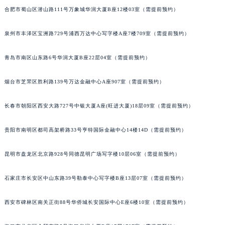
合肥市蜀山区潜山路111号万象城华润大厦B座12楼03室（需提前预约）
山西省晋中市榆次区顺城街宇舶售后服务中心（需提前预约）
山西省临汾市尧都区解放路宇舶售后服务中心（需提前预约）
泉州市丰泽区宝洲路729号浦西万达中心写字楼A座7楼709室（需提前预约）
山西省吕梁市离石区永宁中路与建设街交叉口宇舶售后服务中心（需提前预约）
山西省朔州市朔城区怡西路与鄯阳西街交汇处宇舶售后服务中心（需提前预约）
青岛市南区山东路6号华润大厦B座22层04室（需提前预约）
山西省忻州市忻府区和平东街与七一南路交叉口宇舶售后服务中心（需提前预约）
山西省阳泉市郊区平阳东街与新城大道交叉口宇舶售后服务中心（需提前预约）
烟台市芝罘区胜利路139号万达金融中心A座907室（需提前预约）
山西省运城市盐湖区河东街宇舶售后服务中心（需提前预约）
长春市朝阳区西安大路727号中银大厦A座(旺进大厦)18层09室（需提前预约）
山西省长治市潞州区英雄中路宇舶售后服务中心（需提前预约）
山西省太原市迎泽区迎泽街道解放路15号亨得利名表维修授权店3楼宇舶售后服务中心（需提前预约）
贵阳市南明区都司高架桥路33号亨特国际金融中心14楼14D（需提前预约）
天津市和平区赤峰道136号天津国际金融中心26层2603室宇舶售后服务中心（需提前预约）
安徽省安庆市迎江区人民路宇舶售后服务中心（需提前预约）
昆明市盘龙区北京路928号同德昆明广场写字楼10层06室（需提前预约）
安徽省蚌埠市蚌山区淮河路宇舶售后服务中心（需提前预约）
石家庄市长安区中山东路39号勒泰中心写字楼B座13层07室（需提前预约）
安徽省亳州市谯城区魏武大道宇舶售后服务中心（需提前预约）
安徽省池州市贵池区长江路宇舶售后服务中心（需提前预约）
西安市碑林区南关正街88号华侨城长安国际中心E座6楼10室（需提前预约）
安徽省滁州市琅琊区南谯北路宇舶售后服务中心（需提前预约）
安徽省阜阳市颍州区颍州北路宇舶售后服务中心（需提前预约）