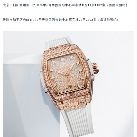
北京市朝阳区建国门外大街甲6号华熙国际中心写字楼D座11层1102室（需提前预约）
郑州市二七区铭功路10号华润大厦写字楼29层2905室（需提前预约）
太原市迎泽区解放路15号亨得利名表服务中心（品牌授权店）3层整层（需提前预约）
天津市和平区赤峰道136号天津国际金融中心写字楼26层2603室（需提前预约）
沈阳市沈河区中街路137号亨得利名表服务中心（品牌授权店）1层整层（需提前预约）
沈阳市沈河区中街路83号亨得利名表服务中心（品牌授权店）1层整层（需提前预约）
乌鲁木齐市天山区红山路26号时代广场（CCMALL）C座17层17-B（需提前预约）
温州市鹿城区锦绣路1067号置信广场10层1015室（需提前预约）
哈尔滨市道里区友谊西路600号富力中心T2座写字楼29层03室（需提前预约）
大连市中山区人民路15号国际金融大厦7层G室（需提前预约）
佛山市禅城区季华五路57号万科金融中心C座12层1205室（需提前预约）
东莞市东城街道鸿福东路1号民盈国贸中心T1写字楼9层907室（需提前预约）
无锡市梁溪区人民中路139号恒隆广场写字楼1座11层1104室（需提前预约）
南通市崇川区工农路57号圆融广场写字楼16层1603室（需提前预约）
苏州市苏州工业园区星港街199号苏州中心办公楼C座22层08室（需提前预约）
武汉市江汉区解放大道686号世界贸易大厦38层09室（需提前预约）
南宁市青秀区金湖路59号地王大厦12楼1224室（需提前预约）
合肥市蜀山区潜山路111号万象城华润大厦B座12楼03室（需提前预约）