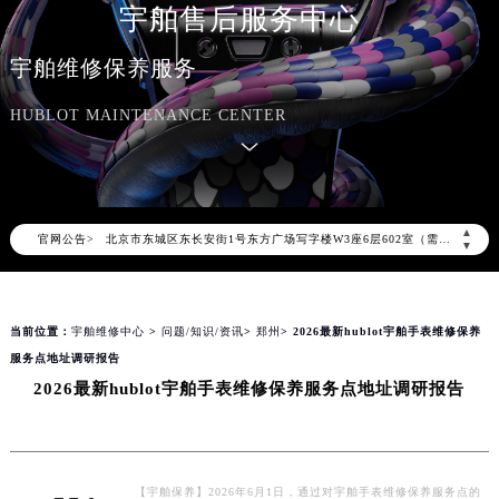
宇舶售后服务中心
2026年8月宇舶中国区售后服务网络优化升级公告
宇舶维修保养服务
2026年8月宇舶全国官方售后客户服务热线：400-801-7981
HUBLOT MAINTENANCE CENTER
宇舶官方全国统一服务热线400-801-7981，服务覆盖中国大陆、香港、澳门、台湾全部区域（非大陆需加拨“+86”）
2026年8月宇舶售后服务中心最新网点地址：
北京市朝阳区建国门外大街甲6号华熙国际中心写字楼D座11层1102室（北京总部）（需提前预约）
北京市东城区东长安街1号东方广场写字楼W3座6层602室（需提前预约）
▲
官网公告>
天津市和平区赤峰道136号天津国际金融中心写字楼26层2603室（需提前预约）
▼
上海市徐汇区虹桥路3号港汇中心写字楼2座37层3705室（需提前预约）
上海市黄浦区南京东路299号宏伊国际广场写字楼8层806室（需提前预约）
当前位置：
宇舶维修中心
>
问题/知识/资讯
>
郑州
> 2026最新hublot宇舶手表维修保养
南京市秦淮区中山南路1号（新街口）南京中心写字楼22层C1-1室（需提前预约）
服务点地址调研报告
常州市新北区龙锦路1590号现代传媒中心写字楼5号楼10层1008室（需提前预约）
2026最新hublot宇舶手表维修保养服务点地址调研报告
徐州市鼓楼区淮海东路29号苏宁广场IFC国际金融中心写字楼35层3508室（需提前预约）
扬州市邗江区国展路29号星耀天地写字楼1号楼18层1803室（需提前预约）
盐城市盐都区世纪大道5号盐城金融城写字楼1号楼16层1604室（需提前预约）
泰州市海陵区永定东路399号置地商务中心东塔写字楼（华润万象城）17层1706室（需提前预约）
【宇舶保养】2026年6月1日，通过对宇舶手表维修保养服务点的