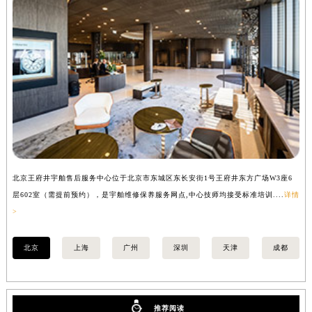
广西壮族自治区钦州市钦南区金海湾东大街宇舶售后服务中心（需提前预约）
广西壮族自治区梧州市万秀区龙湖镇高旺路宇舶售后服务中心（需提前预约）
广西壮族自治区玉林市玉州区金玉路宇舶售后服务中心（需提前预约）
海南省儋州市儋州市那大镇兰洋北路宇舶售后服务中心（需提前预约）
海南省东方市八所镇解放西路宇舶售后服务中心（需提前预约）
海南省琼海市嘉积镇东风路宇舶售后服务中心（需提前预约）
海南省三沙市西沙区西沙群岛永兴岛北京路宇舶售后服务中心（需提前预约）
海南省三亚市吉阳区迎宾路宇舶售后服务中心（需提前预约）
海南省万宁市万城镇解放路宇舶售后服务中心（需提前预约）
北京王府井宇舶售后服务中心位于北京市东城区东长安街1号王府井东方广场W3座6
上
海南省文昌市文城镇教育东路宇舶售后服务中心（需提前预约）
层602室（需提前预约），是宇舶维修保养服务网点,中心技师均接受标准培训....
详情
预
海南省五指山市通什镇三月三大道宇舶售后服务中心（需提前预约）
>
香港特别行政区尖沙咀区油尖旺区广东道宇舶售后服务中心（需提前预约）
香港特别行政区金钟区中西区金钟道宇舶售后服务中心（需提前预约）
北京
上海
广州
深圳
天津
成都
香港特别行政区九龙区油尖旺区弥敦道宇舶售后服务中心（需提前预约）
香港特别行政区铜锣湾区湾仔区轩尼诗道宇舶售后服务中心（需提前预约）
河南省安阳市文峰区解放大道宇舶售后服务中心（需提前预约）
推荐阅读