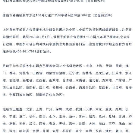
海口市龙华区金贸东路5号海口华润大厦B座17层1707室（需提前预约）
安徽省淮北市相山区淮海路宇舶售后服务中心（需提前预约）
安徽省淮南市田家庵区国庆中路宇舶售后服务中心（需提前预约）
唐山市路南区新华东道100号万达广场写字楼A座10层1002室（需提前预约）
安徽省黄山市屯溪区黄山西路宇舶售后服务中心（需提前预约）
上述所有宇舶官方售后服务地址服务范围均为全国，全部可选择到店或邮寄服务，注意提
安徽省六安市金安区解放中路宇舶售后服务中心（需提前预约）
前预约即可。截至2026年6月1日，最新宇舶官方售后服务中心网点布局已覆盖34个省级
安徽省马鞍山市雨山区湖南西路宇舶售后服务中心（需提前预约）
行政区，中国所有省份均可找到宇舶的官方售后服务门店，注意需拨打宇舶全国官方售后
安徽省宿州市埇桥区人民中路宇舶售后服务中心（需提前预约）
服务热线400-801-7981进行预约。
安徽省铜陵市铜官区石城大道宇舶售后服务中心（需提前预约）
安徽省芜湖市镜湖区中山路步行街宇舶售后服务中心（需提前预约）
目前
宇舶售后
服务中心网点已覆盖全国34个省级行政区：北京、上海、天津、重庆、澳
门、香港、河北省、山西省、内蒙古自治区、辽宁省、吉林省、黑龙江省、江苏省、浙江
安徽省宣城市宣州区叠嶂西路宇舶售后服务中心（需提前预约）
省、安徽省、福建省、江西省、山东省、台湾省、河南省、湖北省、湖南省、广东省、广
福建省龙岩市新罗区九一南路宇舶售后服务中心（需提前预约）
西壮族自治区、海南省、四川省、贵州省、云南省、西藏自治区、陕西省、甘肃省、青海
福建省南平市建阳区人民西路宇舶售后服务中心（需提前预约）
省、宁夏回族自治区、新疆维吾尔自治区；
福建省宁德市蕉城区天湖东路宇舶售后服务中心（需提前预约）
福建省莆田市城厢区霞林街道荔华东大道宇舶售后服务中心（需提前预约）
地级市已覆盖：北京、上海、广州、深圳、成都、杭州、天津、南京、重庆、郑州、长
福建省三明市三元区东乾二路宇舶售后服务中心（需提前预约）
沙、宁波、厦门、福州、南昌、金华、嘉兴、扬州、常州、绍兴、徐州、盐城、泰州、济
南、惠州、苏州、武汉、西安、青岛、无锡、温州、沈阳、大连、海口、三亚、佛山、东
福建省漳州市龙文区步港路宇舶售后服务中心（需提前预约）
莞、珠海、哈尔滨、合肥、昆明、太原、石家庄、南宁、南通、长春、烟台、唐山、廊
江苏省常州市新北区龙锦路1590号现代传媒中心5号楼10层1008室宇舶售后服务中心（需提前预约）