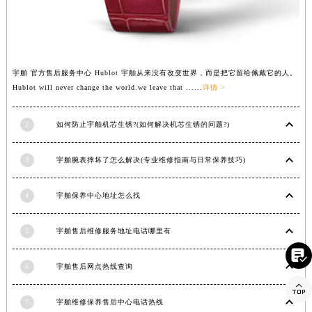
河南省驻马店市驿城区乐山大道与置地大道交叉口宇舶售后服务中心（需提前预约）
湖北省鄂州市鄂城区文星大道宇舶售后服务中心（需提前预约）
湖北省黄冈市黄州区赤壁大道宇舶售后服务中心（需提前预约）
湖北省黄石市黄石港区武汉路宇舶售后服务中心（需提前预约）
宇舶 官方售后服务中心 Hublot 宇舶从来没有改变世界，而是把它留给佩戴它的人。
Hublot will never change the world.we leave that ......
详情 >
湖北省荆门市东宝中天街步行街宇舶售后服务中心（需提前预约）
湖北省荆州市荆州区荆中路宇舶售后服务中心（需提前预约）
2
如何防止宇舶机芯生锈?(如何解决机芯生锈的问题?)
湖北省十堰市茅箭区人民北路宇舶售后服务中心（需提前预约）
湖北省随州市曾都区青年路宇舶售后服务中心（需提前预约）
3
宇舶腕表摔坏了怎么解决(专业维修指南与日常保养技巧)
湖北省咸宁市咸安区长安大道宇舶售后服务中心（需提前预约）
湖北省襄阳市樊城区长虹路与人民路交叉口宇舶售后服务中心（需提前预约）
4
宇舶保养中心地址怎么找
湖北省孝感市孝南区复兴大道宇舶售后服务中心（需提前预约）
湖北省宜昌市西陵区夷陵大道与港窑路宇舶售后服务中心（需提前预约）
5
宇舶售后维修服务地址电话哪里有
湖南省常德市武陵区人民路宇舶售后服务中心（需提前预约）

6
宇舶售后网点热线查询
湖南省郴州市北湖区国庆北路宇舶售后服务中心（需提前预约）

湖南省衡阳市雁峰区解放路宇舶售后服务中心（需提前预约）
7
宇舶维修保养售后中心电话热线
湖南省怀化市鹤城区迎丰中路宇舶售后服务中心（需提前预约）