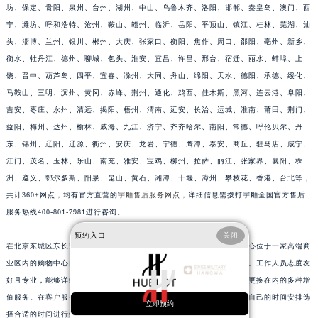
坊、保定、贵阳、泉州、台州、湖州、中山、乌鲁木齐、洛阳、邯郸、秦皇岛、澳门、西
江苏省淮安市清江浦区淮海北路宇舶售后服务中心（需提前预约）
宁、潍坊、呼和浩特、沧州、鞍山、赣州、临沂、岳阳、平顶山、镇江、桂林、芜湖、汕
江苏省连云港市海州区通灌北路宇舶售后服务中心（需提前预约）
头、淄博、兰州、银川、郴州、大庆、张家口、衡阳、焦作、周口、邵阳、亳州、新乡、
江苏省南京市秦淮区中山南路1号南京中心22层22-C1-C3室宇舶售后服务中心（需提前预约）
衡水、牡丹江、德州、聊城、包头、淮安、宜昌、许昌、邢台、宿迁、丽水、蚌埠、上
江苏省宿迁市宿城区西湖路宇舶售后服务中心（需提前预约）
饶、晋中、葫芦岛、四平、宜春、滁州、大同、舟山、绵阳、天水、德阳、承德、绥化、
马鞍山、三明、滨州、黄冈、赤峰、荆州、通化、鸡西、佳木斯、黑河、连云港、阜阳、
江苏省泰州市海陵区永定东路399号置地商务中心东塔（华润万象城）17层1706室宇舶售后服务中心（需提前预约）
吉安、枣庄、永州、清远、揭阳、梧州、渭南、延安、长治、运城、淮南、莆田、荆门、
江苏省徐州市鼓楼区淮海东路29号苏宁广场IFC国际金融中心35层3508室宇舶售后服务中心（需提前预约）
益阳、梅州、达州、榆林、威海、九江、济宁、齐齐哈尔、南阳、常德、呼伦贝尔、丹
江苏省盐城市盐都区世纪大道5号盐城金融城写字楼1号楼16层1604室宇舶售后服务中心（需提前预约）
东、锦州、辽阳、辽源、衢州、安庆、龙岩、宁德、鹰潭、泰安、商丘、驻马店、咸宁、
江苏省扬州市邗江区国展路29号星耀天地写字楼1号楼18层1803室宇舶售后服务中心（需提前预约）
江门、茂名、玉林、乐山、南充、雅安、宝鸡、柳州、拉萨、丽江、张家界、襄阳、株
江苏省镇江市京口区中山东路宇舶售后服务中心（需提前预约）
洲、遵义、鄂尔多斯、阳泉、昆山、黄石、湘潭、十堰、漳州、攀枝花、香港、台北等，
江西省抚州市临川区赣东大道宇舶售后服务中心（需提前预约）
共计360+网点，均有官方直营的
宇舶售后服务网点
，详细信息需拨打宇舶全国官方售后
服务热线400-801-7981进行咨询。
江西省赣州市章贡区文清路宇舶售后服务中心（需提前预约）
江西省吉安市吉州区井冈山大道宇舶售后服务中心（需提前预约）
预约入口
关闭
在北京东城区东长安街实地探访中，我们注意到宇舶手表的官方服务中心位于一家高端商
江西省景德镇市珠山区珠山中路宇舶售后服务中心（需提前预约）
业区内的购物中心内。该中心环境优雅，装修风格与宇舶品牌定位相符。工作人员态度友
江西省九江市浔阳区浔阳路宇舶售后服务中心（需提前预约）
好且专业，能够详细解答客户关于手表的各项问题，并提供了包括表带更换在内的多种增
江西省南昌市红谷滩新区红谷中大道998号绿地双子塔（中央广场）A1座办公楼14层1407室宇舶售后服务中心（需提前预约）
值服务。在客户服务方面，服务中心还提供了预约服务，客户可以根据自己的时间安排选
立即预约
江西省萍乡市安源区萍安北大道与康庄路交叉口宇舶售后服务中心（需提前预约）
择合适的时间进行维修保养。