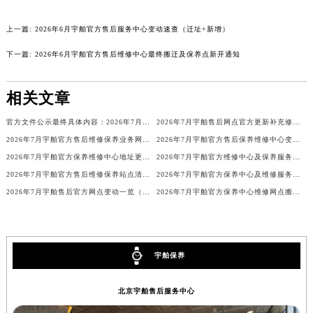
广东省韶关市武江区芙蓉新区与老城中心交汇处宇舶售后服务中心（需提前预约）
上一篇:
2026年6月宇舶官方售后服务中心变动速查（迁址+新增）
广东省深圳市罗湖区深南东路5001号华润大厦17层1701室宇舶售后服务中心（需提前预约）
广东省阳江市江城区东风一路宇舶售后服务中心（需提前预约）
下一篇:
2026年6月宇舶官方售后维修中心最终搬迁及保养点新开通知
广东省云浮市云城区金山路宇舶售后服务中心（需提前预约）
广东省湛江市赤坎区观海北路宇舶售后服务中心（需提前预约）
相关文章
广东省肇庆市端州区信安大道与砚都大道交汇处宇舶售后服务中心（需提前预约）
官方文件公示最终具体内容：2026年7月宇舶官方维修中心与保养点搬迁新增
2026年7月宇舶售后网点官方更新补充修订最终版（迁移+新开业）
广西壮族自治区百色市右江区中山二路宇舶售后服务中心（需提前预约）
2026年7月宇舶官方售后维修保养业务网点重新配置通知
2026年7月宇舶官方售后保养维修中心变动速查手册内容（搬迁新增）对外发布
广西壮族自治区北海市海城区北京路宇舶售后服务中心（需提前预约）
2026年7月宇舶官方保养维修中心地址更新及新开站点补充汇总详细说明文件
2026年7月宇舶官方维修中心及保养服务中心迁移与增设补充最终全览文件
广西壮族自治区崇左市江州区石景林街道友谊大道与丽川路交汇处宇舶售后服务中心（需提前预约）
2026年7月宇舶官方售后维修保养站点清单补充最终版（搬迁新开）定稿正式公开
2026年7月宇舶官方保养中心及维修服务点变动对照补充确认稿文件公示
广西壮族自治区防城港市港口区金花茶大道宇舶售后服务中心（需提前预约）
2026年7月宇舶售后官方网点变动一览（迁移及新开）
2026年7月宇舶官方保养中心维修网点搬迁及新增补充完整公示内容
广西壮族自治区贵港市港北区港城街道布山大道与仙衣路交叉口宇舶售后服务中心（需提前预约）
广西壮族自治区桂林市秀峰区红岭路宇舶售后服务中心（需提前预约）
广西壮族自治区河池市金城江区金城江街道朝阳路宇舶售后服务中心（需提前预约）
宇舶保养
广西壮族自治区贺州市八步区城东街道灵峰南路宇舶售后服务中心（需提前预约）
广西壮族自治区来宾市兴宾区桂中大道宇舶售后服务中心（需提前预约）
北京宇舶售后服务中心
广西壮族自治区柳州市城中区中山中路宇舶售后服务中心（需提前预约）