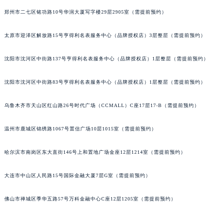
辽宁省营口市站前区市府路与渤海大街交叉口宇舶售后服务中心（需提前预约）
郑州市二七区铭功路10号华润大厦写字楼29层2905室（需提前预约）
辽宁省沈阳市沈河区中街路137号亨得利名表维修授权店1楼宇舶售后服务中心（需提前预约）
太原市迎泽区解放路15号亨得利名表服务中心（品牌授权店）3层整层（需提前预约）
辽宁省沈阳市沈河区中街路83号亨得利名表维修授权店1楼宇舶售后服务中心（需提前预约）
北京市朝阳区建国门外大街甲6号华熙国际中心D座11层1102室宇舶售后服务中心（北京总部）（需提前预约）
沈阳市沈河区中街路137号亨得利名表服务中心（品牌授权店）1层整层（需提前预约）
北京市东城区东长安街1号王府井东方广场W3座6层602室宇舶售后服务中心（需提前预约）
河北省保定市竞秀区朝阳北大街北国先天下宇舶售后服务中心（需提前预约）
沈阳市沈河区中街路83号亨得利名表服务中心（品牌授权店）1层整层（需提前预约）
内蒙古自治区阿拉善盟市左旗土尔扈特大街宇舶售后服务中心（需提前预约）
内蒙古自治区巴彦淖尔市临河区新华街宇舶售后服务中心（需提前预约）
乌鲁木齐市天山区红山路26号时代广场（CCMALL）C座17层17-B（需提前预约）
内蒙古自治区包头市青山区幸福路甲3号王府井百货名表维修宇舶售后服务中心（需提前预约）
温州市鹿城区锦绣路1067号置信广场10层1015室（需提前预约）
内蒙古自治区赤峰市红山区哈达街宇舶售后服务中心（需提前预约）
内蒙古自治区鄂尔多斯市东胜区伊金霍洛街宇舶售后服务中心（需提前预约）
哈尔滨市南岗区东大直街146号上和置地广场金座12层1214室（需提前预约）
内蒙古自治区呼伦贝尔市海拉尔区中央街宇舶售后服务中心（需提前预约）
内蒙古自治区通辽市科尔沁区明仁大街宇舶售后服务中心（需提前预约）
大连市中山区人民路15号国际金融大厦7层G室（需提前预约）
内蒙古自治区乌海市海勃湾区人民南路宇舶售后服务中心（需提前预约）
佛山市禅城区季华五路57号万科金融中心C座12层1205室（需提前预约）
内蒙古自治区乌兰察布市集宁区恩和大街宇舶售后服务中心（需提前预约）
内蒙古自治区锡林郭勒盟市锡林浩特市光明街与额尔敦路交叉口宇舶售后服务中心（需提前预约）