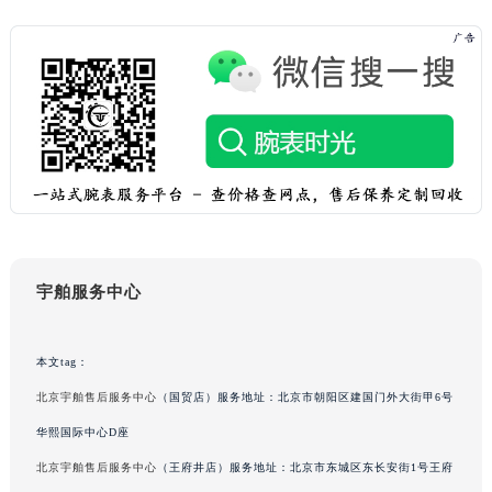
澳门特别行政区花地玛堂区关闸广场宇舶售后服务中心（需提前预约）
澳门特别行政区花王堂区大三巴商圈宇舶售后服务中心（需提前预约）
澳门特别行政区嘉模堂区官也街宇舶售后服务中心（需提前预约）
澳门省路氹城市金光大道宇舶售后服务中心（需提前预约）
澳门特别行政区望德堂区塔石广场宇舶售后服务中心（需提前预约）
福建省福州市鼓楼区五四路128-1号恒力城写字楼15层03室宇舶售后服务中心（需提前预约）
福建省厦门市思明区湖滨东路95号万象城华润大厦B座11层1104室宇舶售后服务中心（需提前预约）
广东省潮州市潮安区新风路与潮汕路交汇处宇舶售后服务中心（需提前预约）
广东省广州市天河区天河路230号万菱汇国际中心A塔7层704室宇舶售后服务中心（需提前预约）
宇舶服务中心
广东省广州市越秀区环市东路371-375号世界贸易中心大厦南塔15层1507室宇舶售后服务中心（需提前预约）
广东省河源市源城区越王大道宇舶售后服务中心（需提前预约）
广东省惠州市惠城区江北文昌一路7号华贸大厦1座30层3005室宇舶售后服务中心（需提前预约）
本文tag：
广东省江门市蓬江区广场西路宇舶售后服务中心（需提前预约）
北京宇舶售后服务中心
（国贸店）服务地址：北京市朝阳区建国门外大街甲6号
广东省揭阳市榕城进贤门步行街宇舶售后服务中心（需提前预约）
华熙国际中心D座
广东省茂名市电白区水东街道迎宾大道宇舶售后服务中心（需提前预约）
北京宇舶售后服务中心
（王府井店）服务地址：北京市东城区东长安街1号王府
广东省梅州市梅江区金燕大道宇舶售后服务中心（需提前预约）