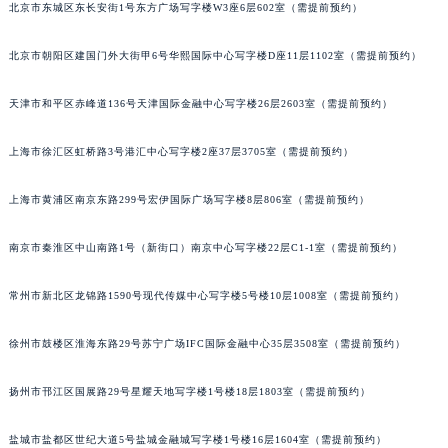
北京市东城区东长安街1号东方广场写字楼W3座6层602室（需提前预约）
成都市锦江区人民东路6号SAC东原中心写字楼24层2406B室（需提前预约）
重庆市江北区观音桥步行街2号融恒时代广场写字楼9层902室（需提前预约）
北京市朝阳区建国门外大街甲6号华熙国际中心写字楼D座11层1102室（需提前预约）
长沙市芙蓉区定王台街道建湘路393号世茂环球金融中心写字楼（芙蓉广场）10层13室（需提前预约）
郑州市二七区铭功路10号华润大厦写字楼29层2905室（需提前预约）
天津市和平区赤峰道136号天津国际金融中心写字楼26层2603室（需提前预约）
太原市迎泽区解放路15号亨得利名表服务中心（品牌授权店）3层整层（需提前预约）
上海市徐汇区虹桥路3号港汇中心写字楼2座37层3705室（需提前预约）
沈阳市沈河区中街路137号亨得利名表服务中心（品牌授权店）1层整层（需提前预约）
沈阳市沈河区中街路83号亨得利名表服务中心（品牌授权店）1层整层（需提前预约）
上海市黄浦区南京东路299号宏伊国际广场写字楼8层806室（需提前预约）
乌鲁木齐市天山区红山路26号时代广场（CCMALL）C座17层17-B（需提前预约）
温州市鹿城区锦绣路1067号置信广场10层1015室（需提前预约）
南京市秦淮区中山南路1号（新街口）南京中心写字楼22层C1-1室（需提前预约）
哈尔滨市道里区友谊西路600号富力中心T2座写字楼29层03室（需提前预约）
常州市新北区龙锦路1590号现代传媒中心写字楼5号楼10层1008室（需提前预约）
大连市中山区人民路15号国际金融大厦7层G室（需提前预约）
佛山市禅城区季华五路57号万科金融中心C座12层1205室（需提前预约）
徐州市鼓楼区淮海东路29号苏宁广场IFC国际金融中心35层3508室（需提前预约）
东莞市东城街道鸿福东路1号民盈国贸中心T1写字楼9层907室（需提前预约）
无锡市梁溪区人民中路139号恒隆广场写字楼1座11层1104室（需提前预约）
扬州市邗江区国展路29号星耀天地写字楼1号楼18层1803室（需提前预约）
南通市崇川区工农路57号圆融广场写字楼16层1603室（需提前预约）
苏州市苏州工业园区星港街199号苏州中心办公楼C座22层08室（需提前预约）
盐城市盐都区世纪大道5号盐城金融城写字楼1号楼16层1604室（需提前预约）