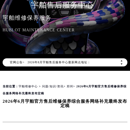
宇舶售后服务中心
宇舶维修保养服务
HUBLOT MAINTENANCE CENTER
2026年8月宇舶中国区售后服务网络优化升级公告
2026年8月宇舶全国官方售后客户服务热线：400-801-7981
宇舶官方全国统一服务热线400-801-7981，服务覆盖中国大陆、香港、澳门、台湾全部区域（非大陆需加拨“+86”）
▲
官网公告>
2026年8月宇舶售后服务中心最新网点地址：
▼
北京市朝阳区建国门外大街甲6号华熙国际中心写字楼D座11层1102室（北京总部）（需提前预约）
北京市东城区东长安街1号东方广场写字楼W3座6层602室（需提前预约）
当前位置：
宇舶维修中心
>
问题/知识/资讯
>
郑州
> 2026年6月宇舶官方售后维修保养综
天津市和平区赤峰道136号天津国际金融中心写字楼26层2603室（需提前预约）
合服务网络补充最终发布定稿
上海市徐汇区虹桥路3号港汇中心写字楼2座37层3705室（需提前预约）
2026年6月宇舶官方售后维修保养综合服务网络补充最终发布
上海市黄浦区南京东路299号宏伊国际广场写字楼8层806室（需提前预约）
定稿
南京市秦淮区中山南路1号（新街口）南京中心写字楼22层C1-1室（需提前预约）
常州市新北区龙锦路1590号现代传媒中心写字楼5号楼10层1008室（需提前预约）
徐州市鼓楼区淮海东路29号苏宁广场IFC国际金融中心写字楼35层3508室（需提前预约）