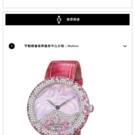
河南省许昌市魏都区建安大道与八龙路交叉口宇舶售后服务中心（需提前预约）
河南省郑州市二七区民主路10号华润大厦29层2905室宇舶售后服务中心（需提前预约）
推荐阅读
河南省周口市川汇区七一路宇舶售后服务中心（需提前预约）
河南省驻马店市驿城区乐山大道与置地大道交叉口宇舶售后服务中心（需提前预约）
湖北省鄂州市鄂城区文星大道宇舶售后服务中心（需提前预约）
1
宇舶维修保养服务中心介绍 | Hublot
湖北省黄冈市黄州区赤壁大道宇舶售后服务中心（需提前预约）
湖北省黄石市黄石港区武汉路宇舶售后服务中心（需提前预约）
湖北省荆门市东宝中天街步行街宇舶售后服务中心（需提前预约）
湖北省荆州市荆州区荆中路宇舶售后服务中心（需提前预约）
湖北省十堰市茅箭区人民北路宇舶售后服务中心（需提前预约）
湖北省随州市曾都区青年路宇舶售后服务中心（需提前预约）
湖北省咸宁市咸安区长安大道宇舶售后服务中心（需提前预约）
湖北省襄阳市樊城区长虹路与人民路交叉口宇舶售后服务中心（需提前预约）
湖北省孝感市孝南区复兴大道宇舶售后服务中心（需提前预约）
湖北省宜昌市西陵区夷陵大道与港窑路宇舶售后服务中心（需提前预约）
湖南省常德市武陵区人民路宇舶售后服务中心（需提前预约）