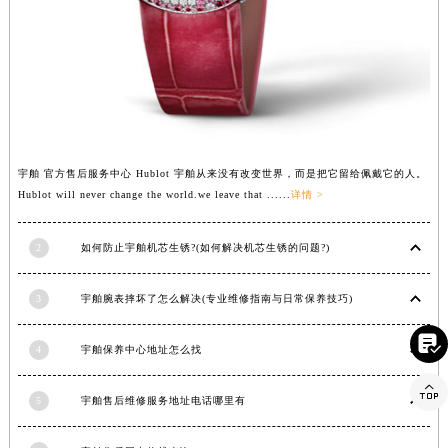
湖南省郴州市北湖区国庆北路宇舶售后服务中心（需提前预约）
湖南省衡阳市雁峰区解放路宇舶售后服务中心（需提前预约）
湖南省怀化市鹤城区迎丰中路宇舶售后服务中心（需提前预约）
湖南省娄底市娄星区长青街宇舶售后服务中心（需提前预约）
湖南省邵阳市双清区东风路宇舶售后服务中心（需提前预约）
湖南省湘潭市雨湖区莲城大道宇舶售后服务中心（需提前预约）
宇舶 官方售后服务中心 Hublot 宇舶从来没有改变世界，而是把它留给佩戴它的人。
湖南省益阳市赫山区桃花仑路宇舶售后服务中心（需提前预约）
Hublot will never change the world.we leave that ......
详情 >
湖南省永州市冷水滩区永州大道与中兴路交叉口宇舶售后服务中心（需提前预约）
湖南省岳阳市岳阳楼区东茅岭路宇舶售后服务中心（需提前预约）
2
如何防止宇舶机芯生锈?(如何解决机芯生锈的问题?)
湖南省张家界市永定区解放路宇舶售后服务中心（需提前预约）
3
宇舶腕表摔坏了怎么解决(专业维修指南与日常保养技巧)
湖南省长沙市芙蓉区建湘路393号世茂环球金融中心写字楼10层1013室宇舶售后服务中心（需提前预约）
湖南省株洲市芦淞区建设南路宇舶售后服务中心（需提前预约）

4
宇舶保养中心地址怎么找
甘肃省白银市白银区北京路宇舶售后服务中心（需提前预约）
甘肃省定西市安定区解放路宇舶售后服务中心（需提前预约）

5
宇舶售后维修服务地址电话哪里有
甘肃省敦煌市沙州镇阳关中路宇舶售后服务中心（需提前预约）
甘肃省合作市人民街宇舶售后服务中心（需提前预约）