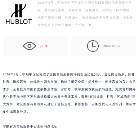
2026年6月，宇舶中国区完成了全国售后服务网络的全面优化升
扬州市邗江区国展路29号星耀天地写字楼1号楼18层1803室（需提前预约）
级，通过网点焕新、服务扩容、流程再造、热线统一四大举措，
盐城市盐都区世纪大道5号盐城金融城写字楼1号楼16层1604室（需提前预约）
构建了覆盖全国、标准统一、便捷高效的官方售后体系，全面提
泰州市海陵区永定东路399号置地商务中心东塔写字楼（华润万象城）17层1706室（需提前预约）
升中国表主的售后体验，守护每一枚…
宁波市江北区大闸南路500号来福士广场办公楼20层2009室（需提前预约）
杭州市上城区钱江路1366号华润大厦写字楼A座5层503-5室（需提前预约）

27 次
2026-05-30
金华市金东区东市南街777号金华万达广场写字楼4号楼22层2209室（需提前预约）
绍兴市越城区胜利东路379号世茂天际中心写字楼8层805室（需提前预约）
嘉兴市南湖区广益路705号嘉兴世界贸易中心写字楼A座13层1304室（需提前预约）
2026年6月，宇舶中国区完成了全国售后服务网络的全面优化升级，通过网点焕新、服务
南昌市红谷滩新区红谷中大道998号绿地双子塔（中央广场）A1座办公楼14层07室（需提前预约）
扩容、流程再造、热线统一四大举措，构建了覆盖全国、标准统一、便捷高效的官方售后
济南市历下区经十路11111号华润中心写字楼（万象城）15层1508室（需提前预约）
体系，全面提升中国表主的售后体验，守护每一枚宇舶腕表的品质与价值。此次售后网络
广州市天河区天河路230号万菱汇国际中心写字楼A塔7层704室（需提前预约）
优化是宇舶中国区近年来规模最大的服务升级工程，聚焦“直营提质、扩容、区域均衡”三
广州市越秀区环市东路371-375号世界贸易中心大厦南塔写字楼15层07室（需提前预约）
大方向，对全国原有售后网点进行了重新选址、装修焕新、设备迭代与人员培训，并新增
深圳市罗湖区深南东路5001号华润大厦写字楼17层1701室（需提前预约）
多个城市服务点。
惠州市惠城区江北文昌一路7号华贸大厦写字楼1座30层05室（需提前预约）
宇舶官方售后服务中心全国网点地址：
厦门市思明区湖滨东路95号华润大厦写字楼B座11层1104室（需提前预约）
福州市鼓楼区五四路128-1号恒力城写字楼15层03室（需提前预约）