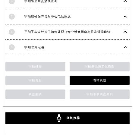
6
宇舶售后网点热线查询
甘肃省嘉峪关市雄关区新华中路宇舶售后服务中心（需提前预约）
甘肃省金昌市金川区北京路宇舶售后服务中心（需提前预约）
7
宇舶维修保养售后中心电话热线
甘肃省酒泉市肃州区西大街宇舶售后服务中心（需提前预约）
甘肃省临夏市城南街道团结路宇舶售后服务中心（需提前预约）
8
宇舶手表表针掉了如何处理（专业维修指南与日常保养建议）
甘肃省陇南市武都区人民路宇舶售后服务中心（需提前预约）
9
宇舶官网电话
甘肃省平凉市崆峒区西大街宇舶售后服务中心（需提前预约）
甘肃省庆阳市西峰区南大街宇舶售后服务中心（需提前预约）
甘肃省天水市秦州区民主路宇舶售后服务中心（需提前预约）
宇舶维修
宇舶表壳防老化指南
甘肃省武威市凉州区迎宾路宇舶售后服务中心（需提前预约）
宇舶售后
表带锈迹
甘肃省张掖市甘州区民乐北路宇舶售后服务中心（需提前预约）
宁夏回族自治区固原市原州区文化街宇舶售后服务中心（需提前预约）
表盘生锈
宇舶手表表盘倾斜
宁夏回族自治区石嘴山市大武口区贺兰山路宇舶售后服务中心（需提前预约）
宁夏回族自治区吴忠市利通区开元大道宇舶售后服务中心（需提前预约）
宁夏回族自治区银川市兴庆区新华东路97号新百中心C馆一层C1-18号商铺宇舶售后服务中心（需提前预约）
随机推荐
宁夏回族自治区中卫市沙坡头区鼓楼东街宇舶售后服务中心（需提前预约）
青海省果洛藏族自治州玛沁县团结路宇舶售后服务中心（需提前预约）