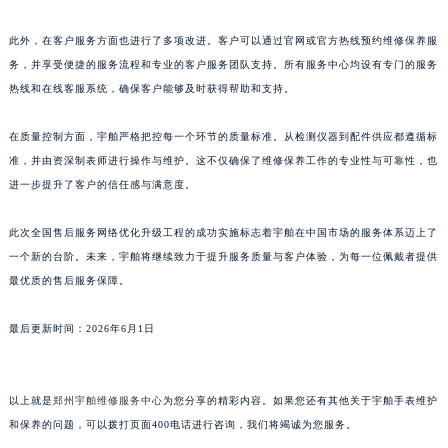
山东省潍坊市奎文区东风东街宇舶售后服务中心（需提前预约）
此外，在客户服务方面也进行了多项改进。客户可以通过官网或官方热线预约维修保养服
山东省枣庄市滕州市北辛路与善国路交叉口宇舶售后服务中心（需提前预约）
务，并享受便捷的服务流程和专业的客户服务团队支持。所有服务中心均设有专门的服务
山东省淄博市张店区金晶大道宇舶售后服务中心（需提前预约）
热线和在线客服系统，确保客户能够及时获得帮助和支持。
上海市黄浦区南京东路299号宏伊国际广场写字楼8层806室宇舶售后服务中心（需提前预约）
上海市徐汇区虹桥路3号港汇中心2座37层3705室宇舶售后服务中心（需提前预约）
在质量控制方面，宇舶严格把控每一个环节的质量标准。从检测仪器到配件供应都遵循标
浙江省杭州市上城区钱江路1366号华润大厦A座5层503-5室宇舶售后服务中心（需提前预约）
准，并由资深制表师进行操作与维护。这不仅确保了维修保养工作的专业性与可靠性，也
进一步提升了客户的信任感与满意度。
浙江省湖州市吴兴区劳动路宇舶售后服务中心（需提前预约）
浙江省嘉兴市南湖区广益路705号嘉兴世界贸易中心A座13层1304室宇舶售后服务中心（需提前预约）
此次全国售后服务网络优化升级工程的成功实施标志着宇舶在中国市场的服务体系迈上了
浙江省金华市金东区东市南街777号金华万达广场4号楼22楼2209室宇舶售后服务中心（需提前预约）
一个新的台阶。未来，宇舶将继续致力于提升服务质量与客户体验，为每一位佩戴者提供
浙江省丽水市莲都区解放街宇舶售后服务中心（需提前预约）
最优质的售后服务保障。
浙江省宁波市江北区大闸南路500号来福士广场办公楼20层2009室宇舶售后服务中心（需提前预约）
浙江省衢州市柯城区上街宇舶售后服务中心（需提前预约）
最后更新时间：2026年6月1日
浙江省绍兴市越城区胜利东路379号世茂天际中心写字楼8层805室宇舶售后服务中心（需提前预约）
浙江省舟山市定海区解放东路宇舶售后服务中心（需提前预约）
以上就是
郑州宇舶维修服务中心
为您分享的精彩内容。如果您还有其他关于宇舶手表维护
澳门特别行政区大堂区议事亭前地（新马路）宇舶售后服务中心（需提前预约）
和保养的问题，可以拨打页面400电话进行咨询，我们将竭诚为您服务。
澳门特别行政区风顺堂区南湾大马路宇舶售后服务中心（需提前预约）