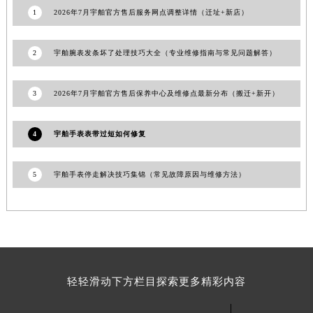
1
2026年7月宇舶官方售后服务网点调整详情（迁址+新店）
青海省海北藏族自治州海晏县将军路宇舶售后服务中心（需提前预约）
青海省海东市乐都区滨河路宇舶售后服务中心（需提前预约）
青海省海南藏族自治州共和县青海湖大街宇舶售后服务中心（需提前预约）
2
宇舶腕表发条坏了处理技巧大全（专业维修指南与常见问题解答）
青海省海西蒙古族藏族自治州德令哈市柴达木路宇舶售后服务中心（需提前预约）
青海省黄南藏族自治州同仁市德合隆路宇舶售后服务中心（需提前预约）
3
2026年7月宇舶官方售后保养中心及维修点最新分布（搬迁+新开）
青海省西宁市城西区海湖新区西关大道宇舶售后服务中心（需提前预约）
青海省玉树藏族自治州结古镇胜利路宇舶售后服务中心（需提前预约）
4
宇舶手表表带过短如何修复
陕西省安康市汉滨区金州路宇舶售后服务中心（需提前预约）
陕西省宝鸡市渭滨区经二路宇舶售后服务中心（需提前预约）
5
宇舶手表停走解决技巧集锦（常见故障原因与维修方法）
陕西省汉中市汉台区北大街宇舶售后服务中心（需提前预约）
陕西省商洛市商州区州城街宇舶售后服务中心（需提前预约）
陕西省铜川市王益区红旗街宇舶售后服务中心（需提前预约）
陕西省渭南市临渭区东风大街宇舶售后服务中心（需提前预约）
陕西省咸阳市秦都区沣西新城统一西路与白马河路交汇处宇舶售后服务中心（需提前预约）
轻轻滑动下方栏目探索更多精彩内容
陕西省延安市宝塔区中心街宇舶售后服务中心（需提前预约）
陕西省榆林市榆阳区长兴路宇舶售后服务中心（需提前预约）