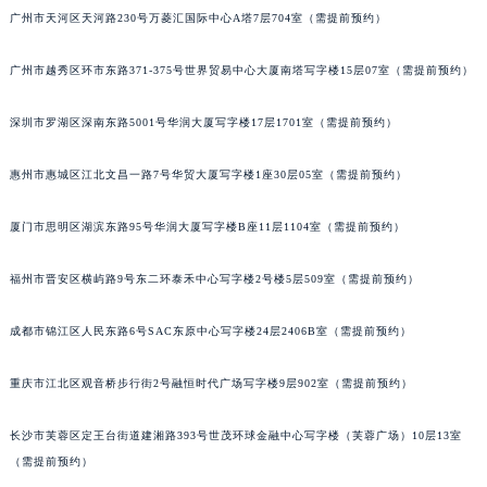
广州市天河区天河路230号万菱汇国际中心A塔7层704室（需提前预约）
吉林省梅河口市新华街道梅河大街宇舶售后服务中心（需提前预约）
吉林省四平市铁东区紫气大路与南九经街交汇处宇舶售后服务中心（需提前预约）
广州市越秀区环市东路371-375号世界贸易中心大厦南塔写字楼15层07室（需提前预约）
吉林省松原市宁江区五环大街宇舶售后服务中心（需提前预约）
吉林省通化市东昌区环通乡江南大街宇舶售后服务中心（需提前预约）
深圳市罗湖区深南东路5001号华润大厦写字楼17层1701室（需提前预约）
吉林省延边市延吉市解放路宇舶售后服务中心（需提前预约）
辽宁省鞍山市铁东区站前街宇舶售后服务中心（需提前预约）
惠州市惠城区江北文昌一路7号华贸大厦写字楼1座30层05室（需提前预约）
辽宁省本溪市平山区胜利路宇舶售后服务中心（需提前预约）
厦门市思明区湖滨东路95号华润大厦写字楼B座11层1104室（需提前预约）
辽宁省朝阳市双塔区新华路宇舶售后服务中心（需提前预约）
辽宁省丹东市振兴区七经街宇舶售后服务中心（需提前预约）
福州市晋安区横屿路9号东二环泰禾中心写字楼2号楼5层509室（需提前预约）
辽宁省抚顺市新抚区东一路宇舶售后服务中心（需提前预约）
辽宁省阜新市海州区解放大街宇舶售后服务中心（需提前预约）
成都市锦江区人民东路6号SAC东原中心写字楼24层2406B室（需提前预约）
辽宁省葫芦岛市连山区中央路宇舶售后服务中心（需提前预约）
重庆市江北区观音桥步行街2号融恒时代广场写字楼9层902室（需提前预约）
辽宁省锦州市古塔区中央大街宇舶售后服务中心（需提前预约）
辽宁省辽阳市白塔区新运大街宇舶售后服务中心（需提前预约）
长沙市芙蓉区定王台街道建湘路393号世茂环球金融中心写字楼（芙蓉广场）10层13室
辽宁省盘锦市兴隆台区石油大街宇舶售后服务中心（需提前预约）
（需提前预约）
辽宁省铁岭市银州区南马路宇舶售后服务中心（需提前预约）