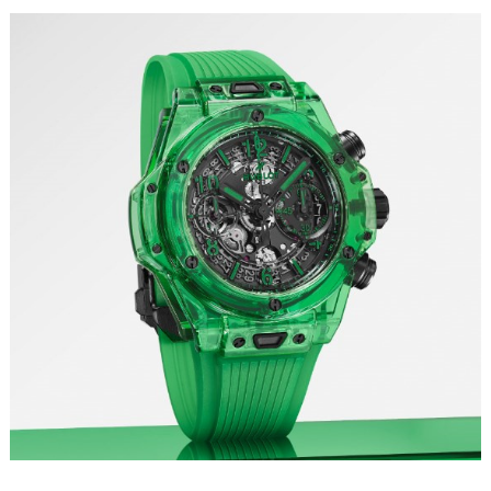
重庆市解放碑渝中区民权路28号英利国际金融中心写字楼20层01室（需提前预约）
黑龙江省大庆市萨尔图区会战大街宇舶售后服务中心（需提前预约）
黑龙江省鹤岗市向阳区红军路宇舶售后服务中心（需提前预约）
黑龙江省黑河市爱辉区中央街宇舶售后服务中心（需提前预约）
黑龙江省鸡西市鸡冠区红军路宇舶售后服务中心（需提前预约）
黑龙江省佳木斯市向阳区长安路宇舶售后服务中心（需提前预约）
黑龙江省牡丹江市东安区太平路宇舶售后服务中心（需提前预约）
黑龙江省七台河市桃山区大同街宇舶售后服务中心（需提前预约）
黑龙江省齐齐哈尔市龙沙区龙华路宇舶售后服务中心（需提前预约）
黑龙江省双鸭山市尖山区新兴大街宇舶售后服务中心（需提前预约）
黑龙江省绥化市北林区新华街与康庄路交叉口宇舶售后服务中心（需提前预约）
黑龙江省伊春市伊美区通河路宇舶售后服务中心（需提前预约）
吉林省白城市洮北区明仁南街宇舶售后服务中心（需提前预约）
吉林省白山市浑江区浑江大街宇舶售后服务中心（需提前预约）
吉林省吉林市船营区河南街宇舶售后服务中心（需提前预约）
吉林省辽源市龙山区人民大街宇舶售后服务中心（需提前预约）