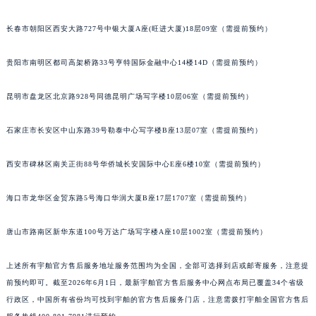
安徽省池州市贵池区长江路宇舶售后服务中心（需提前预约）
长春市朝阳区西安大路727号中银大厦A座(旺进大厦)18层09室（需提前预约）
安徽省滁州市琅琊区南谯北路宇舶售后服务中心（需提前预约）
安徽省阜阳市颍州区颍州北路宇舶售后服务中心（需提前预约）
贵阳市南明区都司高架桥路33号亨特国际金融中心14楼14D（需提前预约）
安徽省淮北市相山区淮海路宇舶售后服务中心（需提前预约）
安徽省淮南市田家庵区国庆中路宇舶售后服务中心（需提前预约）
昆明市盘龙区北京路928号同德昆明广场写字楼10层06室（需提前预约）
安徽省黄山市屯溪区黄山西路宇舶售后服务中心（需提前预约）
石家庄市长安区中山东路39号勒泰中心写字楼B座13层07室（需提前预约）
安徽省六安市金安区解放中路宇舶售后服务中心（需提前预约）
安徽省马鞍山市雨山区湖南西路宇舶售后服务中心（需提前预约）
西安市碑林区南关正街88号华侨城长安国际中心E座6楼10室（需提前预约）
安徽省宿州市埇桥区人民中路宇舶售后服务中心（需提前预约）
安徽省铜陵市铜官区石城大道宇舶售后服务中心（需提前预约）
海口市龙华区金贸东路5号海口华润大厦B座17层1707室（需提前预约）
安徽省芜湖市镜湖区中山路步行街宇舶售后服务中心（需提前预约）
安徽省宣城市宣州区叠嶂西路宇舶售后服务中心（需提前预约）
唐山市路南区新华东道100号万达广场写字楼A座10层1002室（需提前预约）
福建省龙岩市新罗区九一南路宇舶售后服务中心（需提前预约）
上述所有宇舶官方售后服务地址服务范围均为全国，全部可选择到店或邮寄服务，注意提
福建省南平市建阳区人民西路宇舶售后服务中心（需提前预约）
前预约即可。截至2026年6月1日，最新宇舶官方售后服务中心网点布局已覆盖34个省级
福建省宁德市蕉城区天湖东路宇舶售后服务中心（需提前预约）
行政区，中国所有省份均可找到宇舶的官方售后服务门店，注意需拨打宇舶全国官方售后
福建省莆田市城厢区霞林街道荔华东大道宇舶售后服务中心（需提前预约）