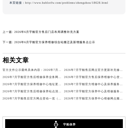
本页链接：
http://www.hublotfw.com/problems/zhengzhou/18628.html
广西壮族自治区贺州市八步区城东街道灵峰南路宇舶售后服务中心（需提前预约）
广西壮族自治区来宾市兴宾区桂中大道宇舶售后服务中心（需提前预约）
广西壮族自治区柳州市城中区中山中路宇舶售后服务中心（需提前预约）
广西壮族自治区钦州市钦南区金海湾东大街宇舶售后服务中心（需提前预约）
上一篇:
2026年6月宇舶官方售后门店布局调整补充方案
广西壮族自治区梧州市万秀区龙湖镇高旺路宇舶售后服务中心（需提前预约）
下一篇:
2026年6月宇舶官方保养维修综合站搬迁及新增服务点公示
广西壮族自治区玉林市玉州区金玉路宇舶售后服务中心（需提前预约）
海南省儋州市儋州市那大镇兰洋北路宇舶售后服务中心（需提前预约）
相关文章
海南省东方市八所镇解放西路宇舶售后服务中心（需提前预约）
海南省琼海市嘉积镇东风路宇舶售后服务中心（需提前预约）
官方文件公示最终具体内容：2026年7月宇舶官方维修中心与保养点搬迁新增
2026年7月宇舶售后网点官方更新补充修订最终版（迁移+新开业）
2026年7月宇舶官方售后维修保养业务网点重新配置通知
2026年7月宇舶官方售后保养维修中心变动速查手册内容（搬迁新增）对外发布
海南省三沙市西沙区西沙群岛永兴岛北京路宇舶售后服务中心（需提前预约）
2026年7月宇舶官方保养维修中心地址更新及新开站点补充汇总详细说明文件
2026年7月宇舶官方维修中心及保养服务中心迁移与增设补充最终全览文件
海南省三亚市吉阳区迎宾路宇舶售后服务中心（需提前预约）
2026年7月宇舶官方售后维修保养站点清单补充最终版（搬迁新开）定稿正式公开
2026年7月宇舶官方保养中心及维修服务点变动对照补充确认稿文件公示
海南省万宁市万城镇解放路宇舶售后服务中心（需提前预约）
2026年7月宇舶售后官方网点变动一览（迁移及新开）
2026年7月宇舶官方保养中心维修网点搬迁及新增补充完整公示内容
海南省文昌市文城镇教育东路宇舶售后服务中心（需提前预约）
海南省五指山市通什镇三月三大道宇舶售后服务中心（需提前预约）
香港特别行政区尖沙咀区油尖旺区广东道宇舶售后服务中心（需提前预约）
宇舶保养
香港特别行政区金钟区中西区金钟道宇舶售后服务中心（需提前预约）