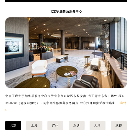
香港特别行政区九龙区油尖旺区弥敦道宇舶售后服务中心（需提前预约）
北京宇舶售后服务中心
香港特别行政区铜锣湾区湾仔区轩尼诗道宇舶售后服务中心（需提前预约）
河南省安阳市文峰区解放大道宇舶售后服务中心（需提前预约）
河南省鹤壁市淇滨区九州路宇舶售后服务中心（需提前预约）
河南省济源市沁园街道济水大道宇舶售后服务中心（需提前预约）
河南省焦作市解放区解放路宇舶售后服务中心（需提前预约）
河南省开封市鼓楼区中山路宇舶售后服务中心（需提前预约）
河南省洛阳市西工区中州中路与解放路交叉口宇舶售后服务中心（需提前预约）
河南省漯河市源汇区交通路宇舶售后服务中心（需提前预约）
河南省南阳市宛城区范蠡东路与南都路交叉口宇舶售后服务中心（需提前预约）
河南省平顶山市卫东区建设路宇舶售后服务中心（需提前预约）
北京王府井宇舶售后服务中心位于北京市东城区东长安街1号王府井东方广场W3座6
上
河南省濮阳市大华龙区开州路绿城路交叉口宇舶售后服务中心（需提前预约）
层602室（需提前预约），是宇舶维修保养服务网点,中心技师均接受标准培训....
详情
预
河南省三门峡市湖滨区和平路宇舶售后服务中心（需提前预约）
>
河南省商丘市梁园区神火大道宇舶售后服务中心（需提前预约）
河南省新乡市红旗区人民路宇舶售后服务中心（需提前预约）
北京
上海
广州
深圳
天津
成都
河南省信阳市浉河区东方红大道宇舶售后服务中心（需提前预约）