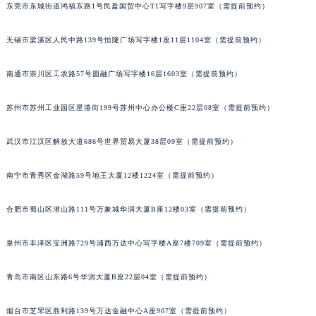
东莞市东城街道鸿福东路1号民盈国贸中心T1写字楼9层907室（需提前预约）
内蒙古自治区兴安盟市乌兰浩特市兴安大街宇舶售后服务中心（需提前预约）
山西省大同市平城区迎宾街宇舶售后服务中心（需提前预约）
无锡市梁溪区人民中路139号恒隆广场写字楼1座11层1104室（需提前预约）
山西省晋城市城区黄华街宇舶售后服务中心（需提前预约）
山西省晋中市榆次区顺城街宇舶售后服务中心（需提前预约）
南通市崇川区工农路57号圆融广场写字楼16层1603室（需提前预约）
山西省临汾市尧都区解放路宇舶售后服务中心（需提前预约）
苏州市苏州工业园区星港街199号苏州中心办公楼C座22层08室（需提前预约）
山西省吕梁市离石区永宁中路与建设街交叉口宇舶售后服务中心（需提前预约）
山西省朔州市朔城区怡西路与鄯阳西街交汇处宇舶售后服务中心（需提前预约）
武汉市江汉区解放大道686号世界贸易大厦38层09室（需提前预约）
山西省忻州市忻府区和平东街与七一南路交叉口宇舶售后服务中心（需提前预约）
山西省阳泉市郊区平阳东街与新城大道交叉口宇舶售后服务中心（需提前预约）
南宁市青秀区金湖路59号地王大厦12楼1224室（需提前预约）
山西省运城市盐湖区河东街宇舶售后服务中心（需提前预约）
合肥市蜀山区潜山路111号万象城华润大厦B座12楼03室（需提前预约）
山西省长治市潞州区英雄中路宇舶售后服务中心（需提前预约）
山西省太原市迎泽区迎泽街道解放路15号亨得利名表维修授权店3楼宇舶售后服务中心（需提前预约）
泉州市丰泽区宝洲路729号浦西万达中心写字楼A座7楼709室（需提前预约）
天津市和平区赤峰道136号天津国际金融中心26层2603室宇舶售后服务中心（需提前预约）
安徽省安庆市迎江区人民路宇舶售后服务中心（需提前预约）
青岛市南区山东路6号华润大厦B座22层04室（需提前预约）
安徽省蚌埠市蚌山区淮河路宇舶售后服务中心（需提前预约）
安徽省亳州市谯城区魏武大道宇舶售后服务中心（需提前预约）
烟台市芝罘区胜利路139号万达金融中心A座907室（需提前预约）