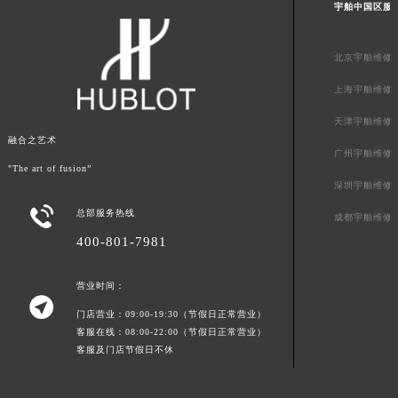
宇舶中国区服
新疆维吾尔自治区阿克苏市东大街宇舶售后服务中心（需提前预约）
新疆维吾尔自治区阿拉尔市胜利大道宇舶售后服务中心（需提前预约）
北京宇舶维修
新疆维吾尔自治区阿拉山口市友好路宇舶售后服务中心（需提前预约）
上海宇舶维修
新疆维吾尔自治区阿勒泰市解放路宇舶售后服务中心（需提前预约）
新疆维吾尔自治区阿图什市光明路宇舶售后服务中心（需提前预约）
天津宇舶维修
融合之艺术
新疆维吾尔自治区白杨市军垦路宇舶售后服务中心（需提前预约）
广州宇舶维修
新疆维吾尔自治区北屯市团结路宇舶售后服务中心（需提前预约）
"The art of fusion”
深圳宇舶维修
新疆维吾尔自治区博乐市博乐市北京路宇舶售后服务中心（需提前预约）

总部服务热线
新疆维吾尔自治区昌吉市延安北路宇舶售后服务中心（需提前预约）
成都宇舶维修
400-801-7981
新疆维吾尔自治区阜康市博峰路宇舶售后服务中心（需提前预约）
新疆维吾尔自治区哈密市伊州区建国北路宇舶售后服务中心（需提前预约）
营业时间：
新疆维吾尔自治区和田市和田市北京西路宇舶售后服务中心（需提前预约）

门店营业：09:00-19:30（节假日正常营业）
新疆维吾尔自治区胡杨河市胡杨河市胡杨路宇舶售后服务中心（需提前预约）
客服在线：08:00-22:00（节假日正常营业）
新疆维吾尔自治区霍尔果斯市亚欧北路宇舶售后服务中心（需提前预约）
客服及门店节假日不休
新疆维吾尔自治区喀什市解放北路宇舶售后服务中心（需提前预约）
新疆维吾尔自治区可克达拉市幸福路宇舶售后服务中心（需提前预约）