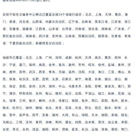
服务热线400-801-7981进行预约。
福建省三明市三元区东乾二路宇舶售后服务中心（需提前预约）
福建省漳州市龙文区步港路宇舶售后服务中心（需提前预约）
目前
宇舶售后
服务中心网点已覆盖全国34个省级行政区：北京、上海、天津、重庆、澳
门、香港、河北省、山西省、内蒙古自治区、辽宁省、吉林省、黑龙江省、江苏省、浙江
江苏省常州市新北区龙锦路1590号现代传媒中心5号楼10层1008室宇舶售后服务中心（需提前预约）
省、安徽省、福建省、江西省、山东省、台湾省、河南省、湖北省、湖南省、广东省、广
江苏省淮安市清江浦区淮海北路宇舶售后服务中心（需提前预约）
西壮族自治区、海南省、四川省、贵州省、云南省、西藏自治区、陕西省、甘肃省、青海
江苏省连云港市海州区通灌北路宇舶售后服务中心（需提前预约）
省、宁夏回族自治区、新疆维吾尔自治区；
江苏省南京市秦淮区中山南路1号南京中心22层22-C1-C3室宇舶售后服务中心（需提前预约）
江苏省宿迁市宿城区西湖路宇舶售后服务中心（需提前预约）
地级市已覆盖：北京、上海、广州、深圳、成都、杭州、天津、南京、重庆、郑州、长
江苏省泰州市海陵区永定东路399号置地商务中心东塔（华润万象城）17层1706室宇舶售后服务中心（需提前预约）
沙、宁波、厦门、福州、南昌、金华、嘉兴、扬州、常州、绍兴、徐州、盐城、泰州、济
南、惠州、苏州、武汉、西安、青岛、无锡、温州、沈阳、大连、海口、三亚、佛山、东
江苏省徐州市鼓楼区淮海东路29号苏宁广场IFC国际金融中心35层3508室宇舶售后服务中心（需提前预约）
莞、珠海、哈尔滨、合肥、昆明、太原、石家庄、南宁、南通、长春、烟台、唐山、廊
江苏省盐城市盐都区世纪大道5号盐城金融城写字楼1号楼16层1604室宇舶售后服务中心（需提前预约）
坊、保定、贵阳、泉州、台州、湖州、中山、乌鲁木齐、洛阳、邯郸、秦皇岛、澳门、西
江苏省扬州市邗江区国展路29号星耀天地写字楼1号楼18层1803室宇舶售后服务中心（需提前预约）
宁、潍坊、呼和浩特、沧州、鞍山、赣州、临沂、岳阳、平顶山、镇江、桂林、芜湖、汕
江苏省镇江市京口区中山东路宇舶售后服务中心（需提前预约）
头、淄博、兰州、银川、郴州、大庆、张家口、衡阳、焦作、周口、邵阳、亳州、新乡、
江西省抚州市临川区赣东大道宇舶售后服务中心（需提前预约）
衡水、牡丹江、德州、聊城、包头、淮安、宜昌、许昌、邢台、宿迁、丽水、蚌埠、上
江西省赣州市章贡区文清路宇舶售后服务中心（需提前预约）
饶、晋中、葫芦岛、四平、宜春、滁州、大同、舟山、绵阳、天水、德阳、承德、绥化、
马鞍山、三明、滨州、黄冈、赤峰、荆州、通化、鸡西、佳木斯、黑河、连云港、阜阳、
江西省吉安市吉州区井冈山大道宇舶售后服务中心（需提前预约）
吉安、枣庄、永州、清远、揭阳、梧州、渭南、延安、长治、运城、淮南、莆田、荆门、
江西省景德镇市珠山区珠山中路宇舶售后服务中心（需提前预约）