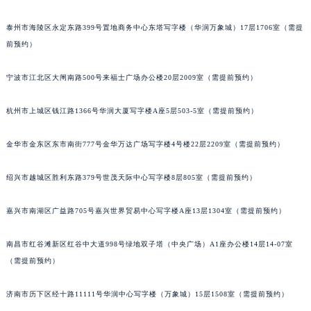
武汉市江汉区解放大道686号世界贸易大厦38层09室（需提前预约）
泰州市海陵区永定东路399号置地商务中心东塔写字楼（华润万象城）17层1706室（需提
南宁市青秀区金湖路59号地王大厦12楼1224室（需提前预约）
前预约）
合肥市蜀山区潜山路111号万象城华润大厦B座12楼03室（需提前预约）
泉州市丰泽区宝洲路729号浦西万达中心写字楼A座7楼709室（需提前预约）
宁波市江北区大闸南路500号来福士广场办公楼20层2009室（需提前预约）
青岛市南区山东路6号华润大厦B座22层04室（需提前预约）
烟台市芝罘区胜利路139号万达金融中心A座907室（需提前预约）
杭州市上城区钱江路1366号华润大厦写字楼A座5层503-5室（需提前预约）
长春市朝阳区西安大路727号中银大厦A座(旺进大厦)18层09室（需提前预约）
金华市金东区东市南街777号金华万达广场写字楼4号楼22层2209室（需提前预约）
贵阳市南明区都司高架桥路33号亨特国际金融中心14楼14D（需提前预约）
昆明市盘龙区北京路928号同德昆明广场写字楼10层06室（需提前预约）
绍兴市越城区胜利东路379号世茂天际中心写字楼8层805室（需提前预约）
石家庄市长安区中山东路39号勒泰中心写字楼B座13层07室（需提前预约）
西安市碑林区南关正街88号华侨城长安国际中心E座6楼10室（需提前预约）
嘉兴市南湖区广益路705号嘉兴世界贸易中心写字楼A座13层1304室（需提前预约）
海口市龙华区金贸东路5号海口华润大厦B座17层1707室（需提前预约）
南昌市红谷滩新区红谷中大道998号绿地双子塔（中央广场）A1座办公楼14层14-07室
唐山市路南区新华东道100号万达广场写字楼A座10层1002室（需提前预约）
（需提前预约）
台州市椒江区东海大道1800号腾达中心东1幢20楼2002室（需提前预约）
内蒙古自治区呼和浩特市玉泉区大学西街70号华润万象城写字楼（鄂尔多斯大厦）23层2326室（需提前预约）
济南市历下区经十路11111号华润中心写字楼（万象城）15层1508室（需提前预约）
甘肃省兰州市七里河区西津西路16号兰州中心写字楼21层2102室（需提前预约）