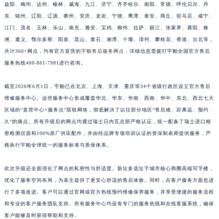
益阳、梅州、达州、榆林、威海、九江、济宁、齐齐哈尔、南阳、常德、呼伦贝尔、丹
江西省九江市浔阳区浔阳路宇舶售后服务中心（需提前预约）
东、锦州、辽阳、辽源、衢州、安庆、龙岩、宁德、鹰潭、泰安、商丘、驻马店、咸宁、
江西省南昌市红谷滩新区红谷中大道998号绿地双子塔（中央广场）A1座办公楼14层1407室宇舶售后服务中心（需提前预约）
江门、茂名、玉林、乐山、南充、雅安、宝鸡、柳州、拉萨、丽江、张家界、襄阳、株
江西省萍乡市安源区萍安北大道与康庄路交叉口宇舶售后服务中心（需提前预约）
洲、遵义、鄂尔多斯、阳泉、昆山、黄石、湘潭、十堰、漳州、攀枝花、香港、台北等，
江西省上饶市信州区滨江西路宇舶售后服务中心（需提前预约）
共计360+网点，均有官方直营的
宇舶售后服务网点
，详细信息需拨打宇舶全国官方售后
服务热线400-801-7981进行咨询。
江西省新余市渝水区北湖西路宇舶售后服务中心（需提前预约）
江西省宜春市袁州区中山中路宇舶售后服务中心（需提前预约）
截至2026年6月1日，宇舶已在北京、上海、天津、重庆等34个省级行政区设立官方售后
江西省鹰潭市月湖区胜利东路宇舶售后服务中心（需提前预约）
维修服务中心。这些服务中心形成覆盖华北、华东、华南、西南、华中、东北、西北七大
山东省德州市德城区东风中路宇舶售后服务中心（需提前预约）
区域的“直营中心+服务点”双轨网络，彻底解决了以往部分地区“售后难、距离远、预约
山东省东营市东营区济南路宇舶售后服务中心（需提前预约）
久”的痛点。所有升级后的网点均通过瑞士日内瓦总部严格认证，统一配备了瑞士进口精
山东省济南市历下区经十路11111号华润中心写字楼（万象城）15层1508室宇舶售后服务中心（需提前预约）
密检测仪器和100%原厂供应配件，并由经品牌专项培训认证的资深制表师提供服务，严
格执行宇舶全球统一的服务标准与质保体系。
山东省济宁市任城区太白楼路宇舶售后服务中心（需提前预约）
山东省莱芜市文化南路8号银座商城名表维修一楼名表维修宇舶售后服务中心（需提前预约）
此次升级还全面强化了网点的私密性与舒适度。新址多选址于城市核心商圈高端写字楼，
山东省临沂市兰山区解放路宇舶售后服务中心（需提前预约）
优化了服务空间布局，为表主提供了更安心舒适的售后体验。同时，在客户服务方面也进
山东省日照市东港区烟台路宇舶售后服务中心（需提前预约）
行了多项改进。客户可以通过官网或官方热线预约维修保养服务，并享受便捷的服务流程
山东省泰安市泰山区财源街道泰山大街宇舶售后服务中心（需提前预约）
和专业的客户服务团队支持。所有服务中心均设有专门的服务热线和在线客服系统，确保
山东省威海市环翠区新威海路89号振华商厦一楼名表维修宇舶售后服务中心（需提前预约）
客户能够及时获得帮助和支持。