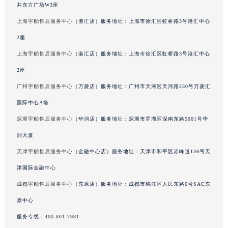
井东方广场W3座
广东省清远市清城区湖西路宇舶售后服务中心（需提前预约）
上海宇舶售后服务中心
（港汇店）服务地址：上海市徐汇区虹桥路3号港汇中心
广东省汕头市龙湖区长平路宇舶售后服务中心（需提前预约）
2座
广东省汕尾市城区香洲街道园林社区翠园街宇舶售后服务中心（需提前预约）
广东省韶关市武江区芙蓉新区与老城中心交汇处宇舶售后服务中心（需提前预约）
上海宇舶售后服务中心
（港汇店）服务地址：上海市徐汇区虹桥路3号港汇中心
广东省深圳市罗湖区深南东路5001号华润大厦17层1701室宇舶售后服务中心（需提前预约）
2座
广东省阳江市江城区东风一路宇舶售后服务中心（需提前预约）
广州宇舶售后服务中心
（万菱店）服务地址：广州市天河区天河路230号万菱汇
广东省云浮市云城区金山路宇舶售后服务中心（需提前预约）
国际中心A塔
广东省湛江市赤坎区观海北路宇舶售后服务中心（需提前预约）
深圳宇舶售后服务中心
（华润店）服务地址：深圳市罗湖区深南东路5001号华
广东省肇庆市端州区信安大道与砚都大道交汇处宇舶售后服务中心（需提前预约）
润大厦
广西壮族自治区百色市右江区中山二路宇舶售后服务中心（需提前预约）
天津宇舶售后服务中心
（金融中心店）服务地址：天津市和平区赤峰道136号天
广西壮族自治区北海市海城区北京路宇舶售后服务中心（需提前预约）
广西壮族自治区崇左市江州区石景林街道友谊大道与丽川路交汇处宇舶售后服务中心（需提前预约）
津国际金融中心
广西壮族自治区防城港市港口区金花茶大道宇舶售后服务中心（需提前预约）
成都宇舶售后服务中心
（东原店）服务地址：成都市锦江区人民东路6号SAC东
广西壮族自治区贵港市港北区港城街道布山大道与仙衣路交叉口宇舶售后服务中心（需提前预约）
原中心
广西壮族自治区桂林市秀峰区红岭路宇舶售后服务中心（需提前预约）
服务专线：
400-801-7981
广西壮族自治区河池市金城江区金城江街道朝阳路宇舶售后服务中心（需提前预约）