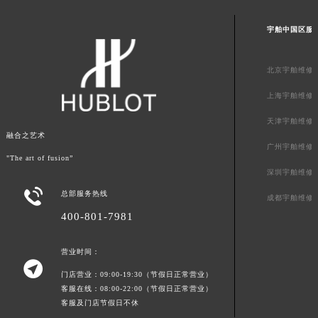
宇舶中国区服
北京宇舶维修
上海宇舶维修
天津宇舶维修
融合之艺术
广州宇舶维修
"The art of fusion”
深圳宇舶维修

总部服务热线
成都宇舶维修
400-801-7981
营业时间：

门店营业：09:00-19:30（节假日正常营业）
客服在线：08:00-22:00（节假日正常营业）
客服及门店节假日不休