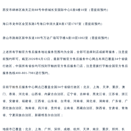
西安市碑林区南关正街88号华侨城长安国际中心E座6楼10室（需提前预约）
海口市龙华区金贸东路5号海口华润大厦B座17层1707室（需提前预约）
唐山市路南区新华东道100号万达广场写字楼A座10层1002室（需提前预约）
上述所有宇舶官方售后服务地址服务范围均为全国，全部可选择到店或邮寄服务，注意提
前预约即可。截至2026年6月12日，最新宇舶官方售后服务中心网点布局已覆盖34个省级
行政区，中国所有省份均可找到宇舶的官方售后服务门店，注意需拨打宇舶全国官方售后
服务热线400-801-7981进行预约。
目前
宇舶售后
服务中心网点已覆盖全国34个省级行政区：北京、上海、天津、重庆、澳
门、香港、河北省、山西省、内蒙古自治区、辽宁省、吉林省、黑龙江省、江苏省、浙江
省、安徽省、福建省、江西省、山东省、台湾省、河南省、湖北省、湖南省、广东省、广
西壮族自治区、海南省、四川省、贵州省、云南省、西藏自治区、陕西省、甘肃省、青海
省、宁夏回族自治区、新疆维吾尔自治区；
地级市已覆盖：北京、上海、广州、深圳、成都、杭州、天津、南京、重庆、郑州、长