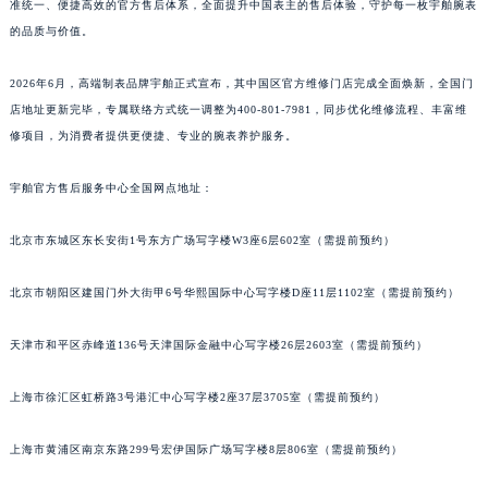
准统一、便捷高效的官方售后体系，全面提升中国表主的售后体验，守护每一枚宇舶腕表
的品质与价值。
2026年6月，高端制表品牌宇舶正式宣布，其中国区官方维修门店完成全面焕新，全国门
店地址更新完毕，专属联络方式统一调整为400-801-7981，同步优化维修流程、丰富维
修项目，为消费者提供更便捷、专业的腕表养护服务。
宇舶官方售后服务中心全国网点地址：
北京市东城区东长安街1号东方广场写字楼W3座6层602室（需提前预约）
北京市朝阳区建国门外大街甲6号华熙国际中心写字楼D座11层1102室（需提前预约）
天津市和平区赤峰道136号天津国际金融中心写字楼26层2603室（需提前预约）
上海市徐汇区虹桥路3号港汇中心写字楼2座37层3705室（需提前预约）
上海市黄浦区南京东路299号宏伊国际广场写字楼8层806室（需提前预约）