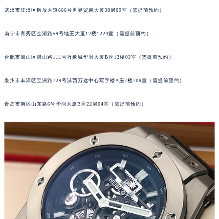
武汉市江汉区解放大道686号世界贸易大厦38层09室（需提前预约）
南宁市青秀区金湖路59号地王大厦12楼1224室（需提前预约）
合肥市蜀山区潜山路111号万象城华润大厦B座12楼03室（需提前预约）
泉州市丰泽区宝洲路729号浦西万达中心写字楼A座7楼709室（需提前预约）
青岛市南区山东路6号华润大厦B座22层04室（需提前预约）