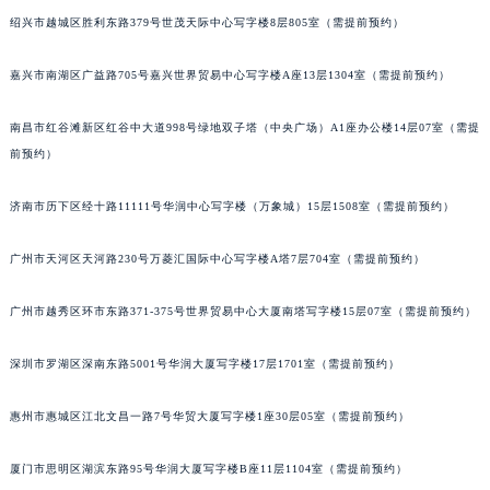
绍兴市越城区胜利东路379号世茂天际中心写字楼8层805室（需提前预约）
嘉兴市南湖区广益路705号嘉兴世界贸易中心写字楼A座13层1304室（需提前预约）
南昌市红谷滩新区红谷中大道998号绿地双子塔（中央广场）A1座办公楼14层07室（需提
前预约）
济南市历下区经十路11111号华润中心写字楼（万象城）15层1508室（需提前预约）
广州市天河区天河路230号万菱汇国际中心写字楼A塔7层704室（需提前预约）
广州市越秀区环市东路371-375号世界贸易中心大厦南塔写字楼15层07室（需提前预约）
深圳市罗湖区深南东路5001号华润大厦写字楼17层1701室（需提前预约）
惠州市惠城区江北文昌一路7号华贸大厦写字楼1座30层05室（需提前预约）
厦门市思明区湖滨东路95号华润大厦写字楼B座11层1104室（需提前预约）