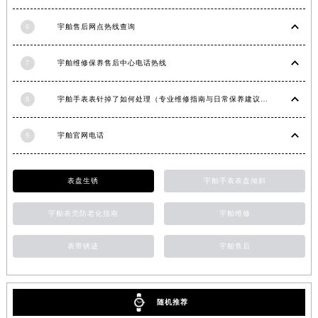
6
宇舶售后网点热线查询
7
宇舶维修保养售后中心电话热线
8
宇舶手表表针掉了如何处理（专业维修指南与日常保养建议）
9
宇舶官网电话
表盘生锈
宇舶手表表盘倾斜
宇舶表壳防老化指南
宇舶维修
表带锈迹
宇舶售后
随机推荐