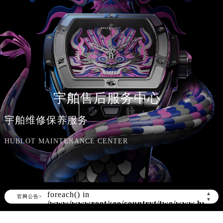
宇舶售后服务中心
宇舶维修保养服务
HUBLOT MAINTENANCE CENTER
Warning
: Invalid argument supplied for
foreach() in
▲
官网公告>
▼
/www/wwwroot/seo/countryt/two/www.hublot
content/themes/hublot/header.php
on
line
169