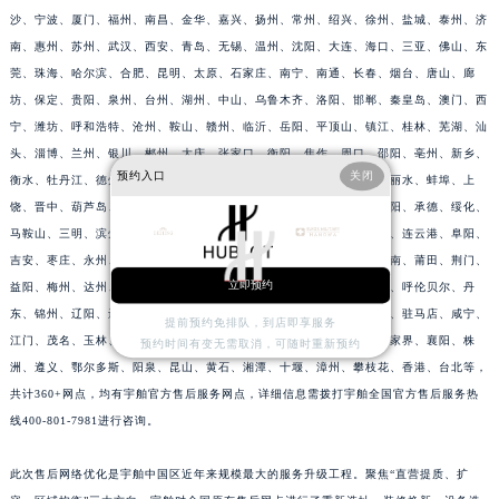
沙、宁波、厦门、福州、南昌、金华、嘉兴、扬州、常州、绍兴、徐州、盐城、泰州、济
南、惠州、苏州、武汉、西安、青岛、无锡、温州、沈阳、大连、海口、三亚、佛山、东
莞、珠海、哈尔滨、合肥、昆明、太原、石家庄、南宁、南通、长春、烟台、唐山、廊
坊、保定、贵阳、泉州、台州、湖州、中山、乌鲁木齐、洛阳、邯郸、秦皇岛、澳门、西
宁、潍坊、呼和浩特、沧州、鞍山、赣州、临沂、岳阳、平顶山、镇江、桂林、芜湖、汕
头、淄博、兰州、银川、郴州、大庆、张家口、衡阳、焦作、周口、邵阳、亳州、新乡、
预约入口
关闭
衡水、牡丹江、德州、聊城、包头、淮安、宜昌、许昌、邢台、宿迁、丽水、蚌埠、上
饶、晋中、葫芦岛、四平、宜春、滁州、大同、舟山、绵阳、天水、德阳、承德、绥化、
马鞍山、三明、滨州、黄冈、赤峰、荆州、通化、鸡西、佳木斯、黑河、连云港、阜阳、
吉安、枣庄、永州、清远、揭阳、梧州、渭南、延安、长治、运城、淮南、莆田、荆门、
立即预约
益阳、梅州、达州、榆林、威海、九江、济宁、齐齐哈尔、南阳、常德、呼伦贝尔、丹
东、锦州、辽阳、辽源、衢州、安庆、龙岩、宁德、鹰潭、泰安、商丘、驻马店、咸宁、
提前预约免排队，到店即享服务
江门、茂名、玉林、乐山、南充、雅安、宝鸡、柳州、拉萨、丽江、张家界、襄阳、株
预约时间有变无需取消，可随时重新预约
洲、遵义、鄂尔多斯、阳泉、昆山、黄石、湘潭、十堰、漳州、攀枝花、香港、台北等，
共计360+网点，均有宇舶官方售后服务网点，详细信息需拨打宇舶全国官方售后服务热
线400-801-7981进行咨询。
此次售后网络优化是宇舶中国区近年来规模最大的服务升级工程。聚焦“直营提质、扩