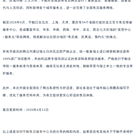
容、区域均衡”三大方向，宇舶对全国原有售后网点进行了重新选址、装修焕新、设备迭
代与人员培训。同时新增多个城市服务点，进一步完善了全国售后服务网络。
截至2026年6月，宇舶已在北京、上海、天津、重庆等34个省级行政区设立官方售后维修
服务中心。形成覆盖华北、华东、华南、西南、华中、东北、西北七大区域的“直营中心
+服务点”双轨网络。彻底解决以往部分地区“售后难、距离远、预约久”的痛点。
所有升级后的网点均通过瑞士日内瓦总部严格认证。统一配备瑞士进口精密检测仪器和
100%原厂供应配件，并由经品牌专项培训认证的资深制表师提供服务。严格执行宇舶全
球统一服务标准与质保体系，确保无论表主身处何地，都能享受与瑞士本土一致的专业养
护服务。
此外，本次升级全面强化了网点私密性与舒适度。新址多选址于城市核心商圈高端写字
楼，优化了服务空间布局。为表主提供更安心舒适的售后体验。
最后更新时间：2026年6月12日
以上就是
深圳宇舶售后服务中心
为您分享的精彩内容。如果您还有其他关于宇舶手表维护