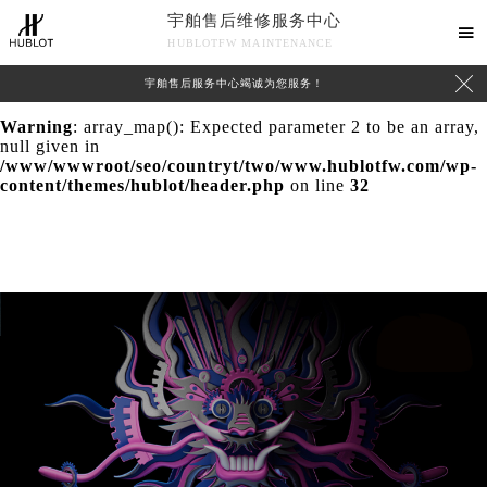
宇舶售后维修服务中心
Warning
: extract() expects parameter 1 to be array, null

HUBLOTFW MAINTENANCE
given in
/www/wwwroot/seo/countryt/two/www.hublotfw.com/wp-

宇舶售后服务中心竭诚为您服务！
content/themes/hublot/header.php
on line
24
Warning
: array_map(): Expected parameter 2 to be an array,
null given in
/www/wwwroot/seo/countryt/two/www.hublotfw.com/wp-
content/themes/hublot/header.php
on line
32
中心介绍
联系我们