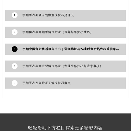
1
宇舶手表外观有划痕解决技巧是什么
2
宇舶腕表表壳割手解决方法（保养与维护小技巧）
3
宇舶中国官方售后服务中心｜详细地址与24小时售后热线权威信息通知（2026年7月最新）
4
宇舶手表表壳破裂解决办法（专业维修技巧与注意事项）
5
宇舶手表发条拧反了解决技巧盘点
轻轻滑动下方栏目探索更多精彩内容