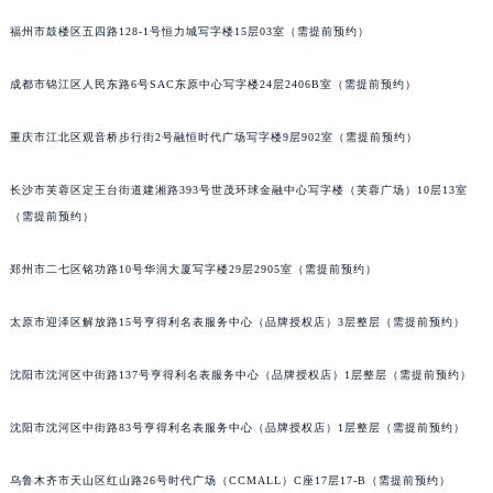
福州市鼓楼区五四路128-1号恒力城写字楼15层03室（需提前预约）
成都市锦江区人民东路6号SAC东原中心写字楼24层2406B室（需提前预约）
重庆市江北区观音桥步行街2号融恒时代广场写字楼9层902室（需提前预约）
长沙市芙蓉区定王台街道建湘路393号世茂环球金融中心写字楼（芙蓉广场）10层13室
（需提前预约）
郑州市二七区铭功路10号华润大厦写字楼29层2905室（需提前预约）
太原市迎泽区解放路15号亨得利名表服务中心（品牌授权店）3层整层（需提前预约）
沈阳市沈河区中街路137号亨得利名表服务中心（品牌授权店）1层整层（需提前预约）
沈阳市沈河区中街路83号亨得利名表服务中心（品牌授权店）1层整层（需提前预约）
乌鲁木齐市天山区红山路26号时代广场（CCMALL）C座17层17-B（需提前预约）