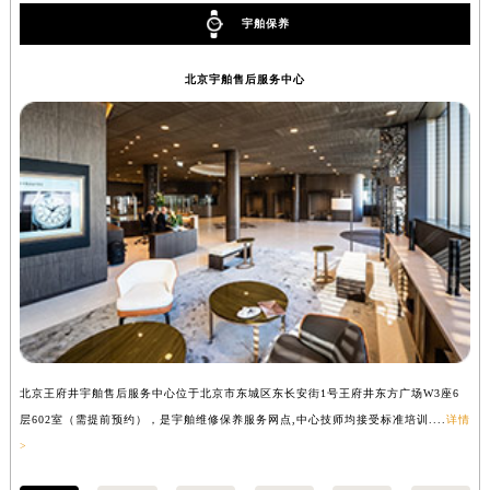
宇舶保养
北京宇舶售后服务中心
北京王府井宇舶售后服务中心位于北京市东城区东长安街1号王府井东方广场W3座6
上
层602室（需提前预约），是宇舶维修保养服务网点,中心技师均接受标准培训....
详情
预
>