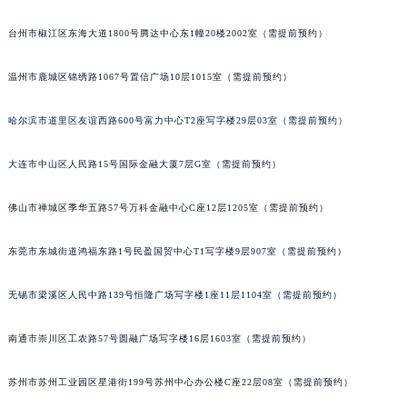
台州市椒江区东海大道1800号腾达中心东1幢20楼2002室（需提前预约）
温州市鹿城区锦绣路1067号置信广场10层1015室（需提前预约）
哈尔滨市道里区友谊西路600号富力中心T2座写字楼29层03室（需提前预约）
大连市中山区人民路15号国际金融大厦7层G室（需提前预约）
佛山市禅城区季华五路57号万科金融中心C座12层1205室（需提前预约）
东莞市东城街道鸿福东路1号民盈国贸中心T1写字楼9层907室（需提前预约）
无锡市梁溪区人民中路139号恒隆广场写字楼1座11层1104室（需提前预约）
南通市崇川区工农路57号圆融广场写字楼16层1603室（需提前预约）
苏州市苏州工业园区星港街199号苏州中心办公楼C座22层08室（需提前预约）