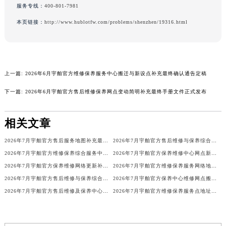
服务专线：
400-801-7981
本页链接：
http://www.hublotfw.com/problems/shenzhen/19316.html
上一篇:
2026年6月宇舶官方维修保养服务中心搬迁与新设点补充最终确认通告定稿
下一篇:
2026年6月宇舶官方售后维修保养网点变动简明补充最终手册文件正式发布
相关文章
2026年7月宇舶官方售后服务地图补充最终更新（迁址+增设）
2026年7月宇舶官方售后维修与保养综合服务中心迁址补充最终确认定稿内容
2026年7月宇舶官方维修保养综合服务中心最终调整公告（含迁址）
2026年7月宇舶官方保养维修中心网点新增及迁址补充公告文件
2026年7月宇舶官方保养维修网络更新补充最终版文本（含搬迁新增店面）
2026年7月宇舶官方维修保养服务网络地图更新（迁址+新增）
2026年7月宇舶官方售后维修与保养综合服务中心迁址补充速览说明定稿
2026年7月宇舶官方保养中心维修网点搬迁及新增补充完整公示原文定稿
2026年7月宇舶官方售后维修及保养中心网点更新补充汇总表文件
2026年7月宇舶官方维修保养服务点地址调整与新开补充最终速览