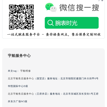
澳门特别行政区花王堂区大三巴商圈宇舶售后服务中心（需提前预约）
澳门特别行政区嘉模堂区官也街宇舶售后服务中心（需提前预约）
澳门省路氹城市金光大道宇舶售后服务中心（需提前预约）
澳门特别行政区望德堂区塔石广场宇舶售后服务中心（需提前预约）
福建省福州市鼓楼区五四路128-1号恒力城写字楼15层03室宇舶售后服务中心（需提前预约）
福建省厦门市思明区湖滨东路95号万象城华润大厦B座11层1104室宇舶售后服务中心（需提前预约）
广东省潮州市潮安区新风路与潮汕路交汇处宇舶售后服务中心（需提前预约）
广东省广州市天河区天河路230号万菱汇国际中心A塔7层704室宇舶售后服务中心（需提前预约）
宇舶服务中心
广东省广州市越秀区环市东路371-375号世界贸易中心大厦南塔15层1507室宇舶售后服务中心（需提前预约）
广东省河源市源城区越王大道宇舶售后服务中心（需提前预约）
本文tag：
宇舶维修
广东省惠州市惠城区江北文昌一路7号华贸大厦1座30层3005室宇舶售后服务中心（需提前预约）
广东省江门市蓬江区广场西路宇舶售后服务中心（需提前预约）
北京宇舶售后服务中心
（国贸店）服务地址：北京市朝阳区建国门外大街甲6号
广东省揭阳市榕城进贤门步行街宇舶售后服务中心（需提前预约）
华熙国际中心D座
广东省茂名市电白区水东街道迎宾大道宇舶售后服务中心（需提前预约）
北京宇舶售后服务中心
（王府井店）服务地址：北京市东城区东长安街1号王府
广东省梅州市梅江区金燕大道宇舶售后服务中心（需提前预约）
井东方广场W3座
广东省清远市清城区湖西路宇舶售后服务中心（需提前预约）