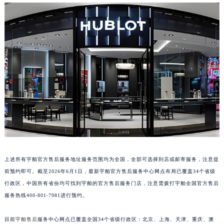
安徽省滁州市琅琊区南谯北路宇舶售后服务中心（需提前预约）
安徽省阜阳市颍州区颍州北路宇舶售后服务中心（需提前预约）
安徽省淮北市相山区淮海路宇舶售后服务中心（需提前预约）
安徽省淮南市田家庵区国庆中路宇舶售后服务中心（需提前预约）
安徽省黄山市屯溪区黄山西路宇舶售后服务中心（需提前预约）
安徽省六安市金安区解放中路宇舶售后服务中心（需提前预约）
安徽省马鞍山市雨山区湖南西路宇舶售后服务中心（需提前预约）
安徽省宿州市埇桥区人民中路宇舶售后服务中心（需提前预约）
安徽省铜陵市铜官区石城大道宇舶售后服务中心（需提前预约）
安徽省芜湖市镜湖区中山路步行街宇舶售后服务中心（需提前预约）
安徽省宣城市宣州区叠嶂西路宇舶售后服务中心（需提前预约）
上述所有宇舶官方售后服务地址服务范围均为全国，全部可选择到店或邮寄服务，注意提
福建省龙岩市新罗区九一南路宇舶售后服务中心（需提前预约）
前预约即可。截至2026年6月1日，最新宇舶官方售后服务中心网点布局已覆盖34个省级
福建省南平市建阳区人民西路宇舶售后服务中心（需提前预约）
行政区，中国所有省份均可找到宇舶的官方售后服务门店，注意需拨打宇舶全国官方售后
福建省宁德市蕉城区天湖东路宇舶售后服务中心（需提前预约）
服务热线400-801-7981进行预约。
福建省莆田市城厢区霞林街道荔华东大道宇舶售后服务中心（需提前预约）
目前
宇舶售后
服务中心网点已覆盖全国34个省级行政区：北京、上海、天津、重庆、澳
福建省三明市三元区东乾二路宇舶售后服务中心（需提前预约）