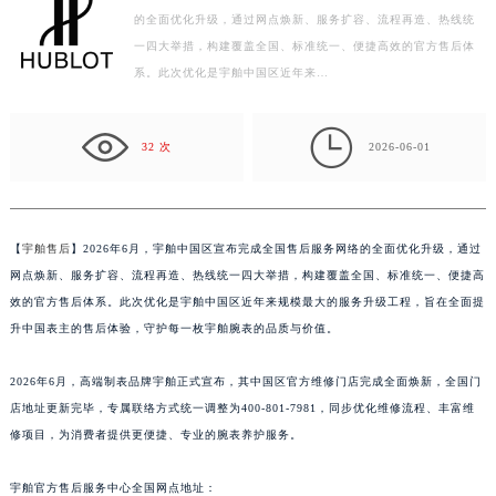
的全面优化升级，通过网点焕新、服务扩容、流程再造、热线统
盐城市盐都区世纪大道5号盐城金融城写字楼1号楼16层1604室（需提前预约）
一四大举措，构建覆盖全国、标准统一、便捷高效的官方售后体
泰州市海陵区永定东路399号置地商务中心东塔写字楼（华润万象城）17层1706室（需提前预约）
系。此次优化是宇舶中国区近年来…
宁波市江北区大闸南路500号来福士广场办公楼20层2009室（需提前预约）
杭州市上城区钱江路1366号华润大厦写字楼A座5层503-5室（需提前预约）

金华市金东区东市南街777号金华万达广场写字楼4号楼22层2209室（需提前预约）
32 次
2026-06-01
绍兴市越城区胜利东路379号世茂天际中心写字楼8层805室（需提前预约）
嘉兴市南湖区广益路705号嘉兴世界贸易中心写字楼A座13层1304室（需提前预约）
南昌市红谷滩新区红谷中大道998号绿地双子塔（中央广场）A1座办公楼14层07室（需提前预约）
【
宇舶售后
】2026年6月，宇舶中国区宣布完成全国售后服务网络的全面优化升级，通过
济南市历下区经十路11111号华润中心写字楼（万象城）15层1508室（需提前预约）
网点焕新、服务扩容、流程再造、热线统一四大举措，构建覆盖全国、标准统一、便捷高
广州市天河区天河路230号万菱汇国际中心写字楼A塔7层704室（需提前预约）
效的官方售后体系。此次优化是宇舶中国区近年来规模最大的服务升级工程，旨在全面提
升中国表主的售后体验，守护每一枚宇舶腕表的品质与价值。
广州市越秀区环市东路371-375号世界贸易中心大厦南塔写字楼15层07室（需提前预约）
深圳市罗湖区深南东路5001号华润大厦写字楼17层1701室（需提前预约）
2026年6月，高端制表品牌宇舶正式宣布，其中国区官方维修门店完成全面焕新，全国门
惠州市惠城区江北文昌一路7号华贸大厦写字楼1座30层05室（需提前预约）
店地址更新完毕，专属联络方式统一调整为400-801-7981，同步优化维修流程、丰富维
厦门市思明区湖滨东路95号华润大厦写字楼B座11层1104室（需提前预约）
修项目，为消费者提供更便捷、专业的腕表养护服务。
福州市鼓楼区五四路128-1号恒力城写字楼15层03室（需提前预约）
成都市锦江区人民东路6号SAC东原中心写字楼24层2406B室（需提前预约）
宇舶官方售后服务中心全国网点地址：