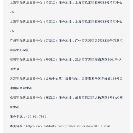
上海宇舶售后服务中心
（港汇店）服务地址：上海市徐汇区虹桥路3号港汇中心
广东省汕头市龙湖区长平路宇舶售后服务中心（需提前预约）
2座
广东省汕尾市城区香洲街道园林社区翠园街宇舶售后服务中心（需提前预约）
上海宇舶售后服务中心
（港汇店）服务地址：上海市徐汇区虹桥路3号港汇中心
广东省韶关市武江区芙蓉新区与老城中心交汇处宇舶售后服务中心（需提前预约）
广东省深圳市罗湖区深南东路5001号华润大厦17层1701室宇舶售后服务中心（需提前预约）
2座
广东省阳江市江城区东风一路宇舶售后服务中心（需提前预约）
广州宇舶售后服务中心
（万菱店）服务地址：广州市天河区天河路230号万菱汇
广东省云浮市云城区金山路宇舶售后服务中心（需提前预约）
国际中心A塔
广东省湛江市赤坎区观海北路宇舶售后服务中心（需提前预约）
深圳宇舶售后服务中心
（华润店）服务地址：深圳市罗湖区深南东路5001号华
广东省肇庆市端州区信安大道与砚都大道交汇处宇舶售后服务中心（需提前预约）
润大厦
广西壮族自治区百色市右江区中山二路宇舶售后服务中心（需提前预约）
天津宇舶售后服务中心
（金融中心店）服务地址：天津市和平区赤峰道136号天
广西壮族自治区北海市海城区北京路宇舶售后服务中心（需提前预约）
津国际金融中心
广西壮族自治区崇左市江州区石景林街道友谊大道与丽川路交汇处宇舶售后服务中心（需提前预约）
广西壮族自治区防城港市港口区金花茶大道宇舶售后服务中心（需提前预约）
成都宇舶售后服务中心
（东原店）服务地址：成都市锦江区人民东路6号SAC东
广西壮族自治区贵港市港北区港城街道布山大道与仙衣路交叉口宇舶售后服务中心（需提前预约）
原中心
广西壮族自治区桂林市秀峰区红岭路宇舶售后服务中心（需提前预约）
服务专线：
400-801-7981
广西壮族自治区河池市金城江区金城江街道朝阳路宇舶售后服务中心（需提前预约）
本页链接：
http://www.hublotfw.com/problems/shenzhen/18739.html
广西壮族自治区贺州市八步区城东街道灵峰南路宇舶售后服务中心（需提前预约）