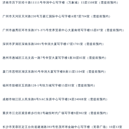
济南市历下区经十路11111号华润中心写字楼（万象城）15层1508室（需提前预约）
黑龙江省大庆市萨尔图区会战大街宇舶售后服务中心（需提前预约）
黑龙江省鹤岗市向阳区红军路宇舶售后服务中心（需提前预约）
广州市天河区天河路230号万菱汇国际中心写字楼A塔7层704室（需提前预约）
黑龙江省黑河市爱辉区中央街宇舶售后服务中心（需提前预约）
黑龙江省鸡西市鸡冠区红军路宇舶售后服务中心（需提前预约）
广州市越秀区环市东路371-375号世界贸易中心大厦南塔写字楼15层07室（需提前预约）
黑龙江省佳木斯市向阳区长安路宇舶售后服务中心（需提前预约）
深圳市罗湖区深南东路5001号华润大厦写字楼17层1701室（需提前预约）
黑龙江省牡丹江市东安区太平路宇舶售后服务中心（需提前预约）
黑龙江省七台河市桃山区大同街宇舶售后服务中心（需提前预约）
惠州市惠城区江北文昌一路7号华贸大厦写字楼1座30层05室（需提前预约）
黑龙江省齐齐哈尔市龙沙区龙华路宇舶售后服务中心（需提前预约）
黑龙江省双鸭山市尖山区新兴大街宇舶售后服务中心（需提前预约）
厦门市思明区湖滨东路95号华润大厦写字楼B座11层1104室（需提前预约）
黑龙江省绥化市北林区新华街与康庄路交叉口宇舶售后服务中心（需提前预约）
福州市鼓楼区五四路128-1号恒力城写字楼15层03室（需提前预约）
黑龙江省伊春市伊美区通河路宇舶售后服务中心（需提前预约）
吉林省白城市洮北区明仁南街宇舶售后服务中心（需提前预约）
成都市锦江区人民东路6号SAC东原中心写字楼24层2406B室（需提前预约）
吉林省白山市浑江区浑江大街宇舶售后服务中心（需提前预约）
吉林省吉林市船营区河南街宇舶售后服务中心（需提前预约）
重庆市江北区观音桥步行街2号融恒时代广场写字楼9层902室（需提前预约）
吉林省辽源市龙山区人民大街宇舶售后服务中心（需提前预约）
吉林省梅河口市新华街道梅河大街宇舶售后服务中心（需提前预约）
长沙市芙蓉区定王台街道建湘路393号世茂环球金融中心写字楼（芙蓉广场）10层13室