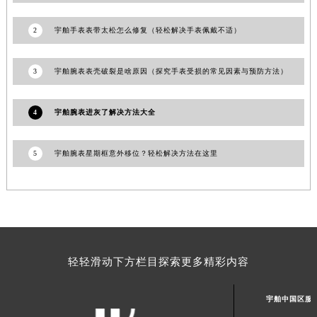
青海省海东市乐都区滨河路宇舶售后服务中心（需提前预约）
2
宇舶手表表带太松怎么修复（轻松解决手表佩戴不适）
青海省海南藏族自治州共和县青海湖大街宇舶售后服务中心（需提前预约）
青海省海西蒙古族藏族自治州德令哈市柴达木路宇舶售后服务中心（需提前预约）
3
宇舶腕表表壳破裂是啥原因（探究手表受损的常见因素与预防方法）
青海省黄南藏族自治州同仁市德合隆路宇舶售后服务中心（需提前预约）
青海省西宁市城西区海湖新区西关大道宇舶售后服务中心（需提前预约）
4
宇舶腕表进灰了解决方法大全
青海省玉树藏族自治州结古镇胜利路宇舶售后服务中心（需提前预约）
陕西省安康市汉滨区金州路宇舶售后服务中心（需提前预约）
陕西省宝鸡市渭滨区经二路宇舶售后服务中心（需提前预约）
5
宇舶腕表星期框意外移位？轻松解决方法在这里
陕西省汉中市汉台区北大街宇舶售后服务中心（需提前预约）
陕西省商洛市商州区州城街宇舶售后服务中心（需提前预约）
陕西省铜川市王益区红旗街宇舶售后服务中心（需提前预约）
陕西省渭南市临渭区东风大街宇舶售后服务中心（需提前预约）
陕西省咸阳市秦都区沣西新城统一西路与白马河路交汇处宇舶售后服务中心（需提前预约）
轻轻滑动下方栏目探索更多精彩内容
陕西省延安市宝塔区中心街宇舶售后服务中心（需提前预约）
陕西省榆林市榆阳区长兴路宇舶售后服务中心（需提前预约）
宇舶中国区服
新疆维吾尔自治区阿克苏市东大街宇舶售后服务中心（需提前预约）