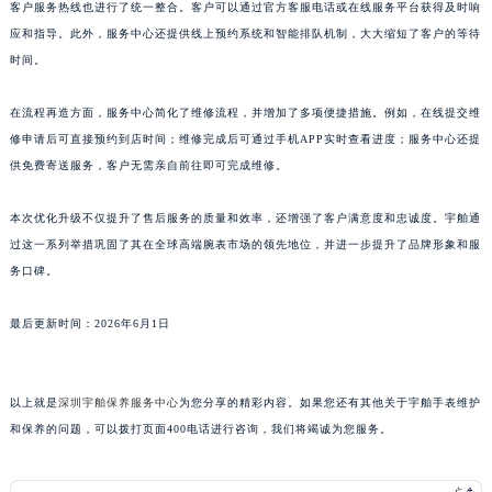
客户服务热线也进行了统一整合。客户可以通过官方客服电话或在线服务平台获得及时响
山东省枣庄市滕州市北辛路与善国路交叉口宇舶售后服务中心（需提前预约）
应和指导。此外，服务中心还提供线上预约系统和智能排队机制，大大缩短了客户的等待
山东省淄博市张店区金晶大道宇舶售后服务中心（需提前预约）
时间。
上海市黄浦区南京东路299号宏伊国际广场写字楼8层806室宇舶售后服务中心（需提前预约）
在流程再造方面，服务中心简化了维修流程，并增加了多项便捷措施。例如，在线提交维
上海市徐汇区虹桥路3号港汇中心2座37层3705室宇舶售后服务中心（需提前预约）
修申请后可直接预约到店时间；维修完成后可通过手机APP实时查看进度；服务中心还提
浙江省杭州市上城区钱江路1366号华润大厦A座5层503-5室宇舶售后服务中心（需提前预约）
供免费寄送服务，客户无需亲自前往即可完成维修。
浙江省湖州市吴兴区劳动路宇舶售后服务中心（需提前预约）
浙江省嘉兴市南湖区广益路705号嘉兴世界贸易中心A座13层1304室宇舶售后服务中心（需提前预约）
本次优化升级不仅提升了售后服务的质量和效率，还增强了客户满意度和忠诚度。宇舶通
浙江省金华市金东区东市南街777号金华万达广场4号楼22楼2209室宇舶售后服务中心（需提前预约）
过这一系列举措巩固了其在全球高端腕表市场的领先地位，并进一步提升了品牌形象和服
浙江省丽水市莲都区解放街宇舶售后服务中心（需提前预约）
务口碑。
浙江省宁波市江北区大闸南路500号来福士广场办公楼20层2009室宇舶售后服务中心（需提前预约）
最后更新时间：2026年6月1日
浙江省衢州市柯城区上街宇舶售后服务中心（需提前预约）
浙江省绍兴市越城区胜利东路379号世茂天际中心写字楼8层805室宇舶售后服务中心（需提前预约）
浙江省舟山市定海区解放东路宇舶售后服务中心（需提前预约）
以上就是
深圳宇舶保养服务中心
为您分享的精彩内容。如果您还有其他关于宇舶手表维护
澳门特别行政区大堂区议事亭前地（新马路）宇舶售后服务中心（需提前预约）
和保养的问题，可以拨打页面400电话进行咨询，我们将竭诚为您服务。
澳门特别行政区风顺堂区南湾大马路宇舶售后服务中心（需提前预约）
澳门特别行政区花地玛堂区关闸广场宇舶售后服务中心（需提前预约）