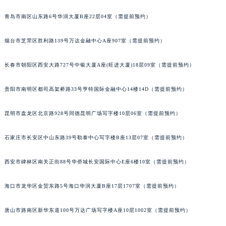
山西省大同市平城区迎宾街宇舶售后服务中心（需提前预约）
青岛市南区山东路6号华润大厦B座22层04室（需提前预约）
山西省晋城市城区黄华街宇舶售后服务中心（需提前预约）
山西省晋中市榆次区顺城街宇舶售后服务中心（需提前预约）
烟台市芝罘区胜利路139号万达金融中心A座907室（需提前预约）
山西省临汾市尧都区解放路宇舶售后服务中心（需提前预约）
长春市朝阳区西安大路727号中银大厦A座(旺进大厦)18层09室（需提前预约）
山西省吕梁市离石区永宁中路与建设街交叉口宇舶售后服务中心（需提前预约）
山西省朔州市朔城区怡西路与鄯阳西街交汇处宇舶售后服务中心（需提前预约）
贵阳市南明区都司高架桥路33号亨特国际金融中心14楼14D（需提前预约）
山西省忻州市忻府区和平东街与七一南路交叉口宇舶售后服务中心（需提前预约）
山西省阳泉市郊区平阳东街与新城大道交叉口宇舶售后服务中心（需提前预约）
昆明市盘龙区北京路928号同德昆明广场写字楼10层06室（需提前预约）
山西省运城市盐湖区河东街宇舶售后服务中心（需提前预约）
山西省长治市潞州区英雄中路宇舶售后服务中心（需提前预约）
石家庄市长安区中山东路39号勒泰中心写字楼B座13层07室（需提前预约）
山西省太原市迎泽区迎泽街道解放路15号亨得利名表维修授权店3楼宇舶售后服务中心（需提前预约）
西安市碑林区南关正街88号华侨城长安国际中心E座6楼10室（需提前预约）
天津市和平区赤峰道136号天津国际金融中心26层2603室宇舶售后服务中心（需提前预约）
安徽省安庆市迎江区人民路宇舶售后服务中心（需提前预约）
海口市龙华区金贸东路5号海口华润大厦B座17层1707室（需提前预约）
安徽省蚌埠市蚌山区淮河路宇舶售后服务中心（需提前预约）
安徽省亳州市谯城区魏武大道宇舶售后服务中心（需提前预约）
唐山市路南区新华东道100号万达广场写字楼A座10层1002室（需提前预约）
安徽省池州市贵池区长江路宇舶售后服务中心（需提前预约）