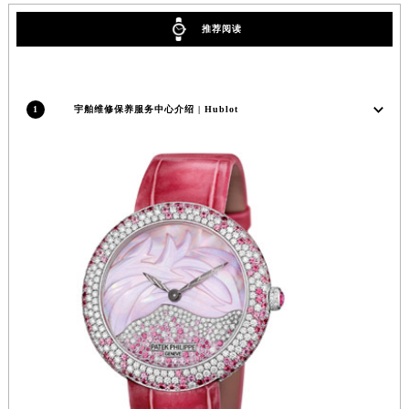
河南省郑州市二七区民主路10号华润大厦29层2905室宇舶售后服务中心（需提前预约）
推荐阅读
河南省周口市川汇区七一路宇舶售后服务中心（需提前预约）
河南省驻马店市驿城区乐山大道与置地大道交叉口宇舶售后服务中心（需提前预约）
湖北省鄂州市鄂城区文星大道宇舶售后服务中心（需提前预约）
1
宇舶维修保养服务中心介绍 | Hublot
湖北省黄冈市黄州区赤壁大道宇舶售后服务中心（需提前预约）
湖北省黄石市黄石港区武汉路宇舶售后服务中心（需提前预约）
湖北省荆门市东宝中天街步行街宇舶售后服务中心（需提前预约）
湖北省荆州市荆州区荆中路宇舶售后服务中心（需提前预约）
湖北省十堰市茅箭区人民北路宇舶售后服务中心（需提前预约）
湖北省随州市曾都区青年路宇舶售后服务中心（需提前预约）
湖北省咸宁市咸安区长安大道宇舶售后服务中心（需提前预约）
湖北省襄阳市樊城区长虹路与人民路交叉口宇舶售后服务中心（需提前预约）
湖北省孝感市孝南区复兴大道宇舶售后服务中心（需提前预约）
湖北省宜昌市西陵区夷陵大道与港窑路宇舶售后服务中心（需提前预约）
湖南省常德市武陵区人民路宇舶售后服务中心（需提前预约）
湖南省郴州市北湖区国庆北路宇舶售后服务中心（需提前预约）