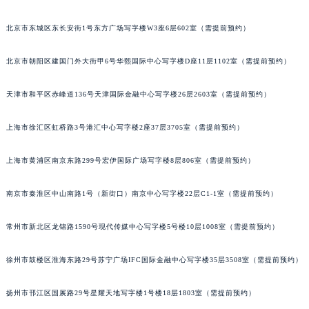
重庆市江北区观音桥步行街2号融恒时代广场写字楼9层902室（需提前预约）
北京市东城区东长安街1号东方广场写字楼W3座6层602室（需提前预约）
长沙市芙蓉区定王台街道建湘路393号世茂环球金融中心写字楼（芙蓉广场）10层13室（需提前预约）
郑州市二七区铭功路10号华润大厦写字楼29层2905室（需提前预约）
北京市朝阳区建国门外大街甲6号华熙国际中心写字楼D座11层1102室（需提前预约）
太原市迎泽区解放路15号亨得利名表服务中心（品牌授权店）3层整层（需提前预约）
沈阳市沈河区中街路137号亨得利名表服务中心（品牌授权店）1层整层（需提前预约）
天津市和平区赤峰道136号天津国际金融中心写字楼26层2603室（需提前预约）
沈阳市沈河区中街路83号亨得利名表服务中心（品牌授权店）1层整层（需提前预约）
上海市徐汇区虹桥路3号港汇中心写字楼2座37层3705室（需提前预约）
乌鲁木齐市天山区红山路26号时代广场（CCMALL）C座17层17-B（需提前预约）
温州市鹿城区锦绣路1067号置信广场10层1015室（需提前预约）
上海市黄浦区南京东路299号宏伊国际广场写字楼8层806室（需提前预约）
哈尔滨市道里区友谊西路600号富力中心T2座写字楼29层03室（需提前预约）
大连市中山区人民路15号国际金融大厦7层G室（需提前预约）
南京市秦淮区中山南路1号（新街口）南京中心写字楼22层C1-1室（需提前预约）
佛山市禅城区季华五路57号万科金融中心C座12层1205室（需提前预约）
东莞市东城街道鸿福东路1号民盈国贸中心T1写字楼9层907室（需提前预约）
常州市新北区龙锦路1590号现代传媒中心写字楼5号楼10层1008室（需提前预约）
无锡市梁溪区人民中路139号恒隆广场写字楼1座11层1104室（需提前预约）
徐州市鼓楼区淮海东路29号苏宁广场IFC国际金融中心写字楼35层3508室（需提前预约）
南通市崇川区工农路57号圆融广场写字楼16层1603室（需提前预约）
苏州市苏州工业园区星港街199号苏州中心办公楼C座22层08室（需提前预约）
扬州市邗江区国展路29号星耀天地写字楼1号楼18层1803室（需提前预约）
武汉市江汉区解放大道686号世界贸易大厦38层09室（需提前预约）