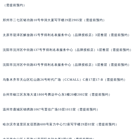
（需提前预约）
吉林省四平市铁东区紫气大路与南九经街交汇处宇舶售后服务中心（需提前预约）
吉林省松原市宁江区五环大街宇舶售后服务中心（需提前预约）
郑州市二七区铭功路10号华润大厦写字楼29层2905室（需提前预约）
吉林省通化市东昌区环通乡江南大街宇舶售后服务中心（需提前预约）
吉林省延边市延吉市解放路宇舶售后服务中心（需提前预约）
太原市迎泽区解放路15号亨得利名表服务中心（品牌授权店）3层整层（需提前预约）
辽宁省鞍山市铁东区站前街宇舶售后服务中心（需提前预约）
辽宁省本溪市平山区胜利路宇舶售后服务中心（需提前预约）
沈阳市沈河区中街路137号亨得利名表服务中心（品牌授权店）1层整层（需提前预约）
辽宁省朝阳市双塔区新华路宇舶售后服务中心（需提前预约）
沈阳市沈河区中街路83号亨得利名表服务中心（品牌授权店）1层整层（需提前预约）
辽宁省丹东市振兴区七经街宇舶售后服务中心（需提前预约）
辽宁省抚顺市新抚区东一路宇舶售后服务中心（需提前预约）
乌鲁木齐市天山区红山路26号时代广场（CCMALL）C座17层17-B（需提前预约）
辽宁省阜新市海州区解放大街宇舶售后服务中心（需提前预约）
辽宁省葫芦岛市连山区中央路宇舶售后服务中心（需提前预约）
台州市椒江区东海大道1800号腾达中心东1幢20楼2002室（需提前预约）
辽宁省锦州市古塔区中央大街宇舶售后服务中心（需提前预约）
温州市鹿城区锦绣路1067号置信广场10层1015室（需提前预约）
辽宁省辽阳市白塔区新运大街宇舶售后服务中心（需提前预约）
辽宁省盘锦市兴隆台区石油大街宇舶售后服务中心（需提前预约）
哈尔滨市道里区友谊西路600号富力中心T2座写字楼29层03室（需提前预约）
辽宁省铁岭市银州区南马路宇舶售后服务中心（需提前预约）
辽宁省营口市站前区市府路与渤海大街交叉口宇舶售后服务中心（需提前预约）