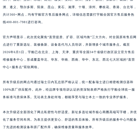
江西省南昌市红谷滩新区红谷中大道998号绿地双子塔（中央广场）A1座办公楼14层1407室宇舶售后服务中心（需提前预约）
洲、遵义、鄂尔多斯、阳泉、昆山、黄石、湘潭、十堰、漳州、攀枝花、香港、台北等，
共计360+网点，均有宇舶官方售后服务网点，详细信息需拨打宇舶全国官方售后服务热
江西省萍乡市安源区萍安北大道与康庄路交叉口宇舶售后服务中心（需提前预约）
线400-801-7981进行咨询。
江西省上饶市信州区滨江西路宇舶售后服务中心（需提前预约）
江西省新余市渝水区北湖西路宇舶售后服务中心（需提前预约）
官方声明显示，此次优化聚焦“直营提质、扩容、区域均衡”三大方向。对全国原有售后网
预约入口
关闭
江西省宜春市袁州区中山中路宇舶售后服务中心（需提前预约）
点进行了重新选址、装修焕新、设备迭代与人员培训，并新增多个城市服务点。截至
江西省鹰潭市月湖区胜利东路宇舶售后服务中心（需提前预约）
2026年6月1日，宇舶已在北京、上海、天津、重庆等全国34个省级行政区设立官方售后
山东省德州市德城区东风中路宇舶售后服务中心（需提前预约）
维修服务中心，形成覆盖华北、华东、华南、西南、华中、东北、西北七大区域的“直营
中心+服务点”双轨网络。
山东省东营市东营区济南路宇舶售后服务中心（需提前预约）
立即预约
山东省济南市历下区经十路11111号华润中心写字楼（万象城）15层1508室宇舶售后服务中心（需提前预约）
提前预约免排队，到店即享服务
所有升级后的网点均通过瑞士日内瓦总部严格认证，统一配备瑞士进口精密检测仪器和
山东省济宁市任城区太白楼路宇舶售后服务中心（需提前预约）
预约时间有变无需取消，可随时重新预约
100%原厂供应配件。此外，经品牌专项培训认证的资深制表师严格执行宇舶全球统一服
山东省莱芜市文化南路8号银座商城名表维修一楼名表维修宇舶售后服务中心（需提前预约）
务标准与质保体系。无论表主身处何地，都能享受与瑞士本土一致的专业养护服务。
山东省临沂市兰山区解放路宇舶售后服务中心（需提前预约）
山东省日照市东港区烟台路宇舶售后服务中心（需提前预约）
本次升级还全面强化了网点私密性与舒适度。新址多选址城市核心商圈高端写字楼，并优
化了服务空间布局。为表主提供更安心、舒适的售后体验。所有升级后的服务中心均配备
山东省泰安市泰山区财源街道泰山大街宇舶售后服务中心（需提前预约）
了先进的检测设备和原厂配件库，确保维修质量和服务效率。
山东省威海市环翠区新威海路89号振华商厦一楼名表维修宇舶售后服务中心（需提前预约）
山东省潍坊市奎文区东风东街宇舶售后服务中心（需提前预约）