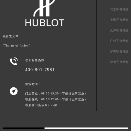
新疆维吾尔自治区阿拉尔市胜利大道宇舶售后服务中心（需提前预约）
北京宇舶维修
新疆维吾尔自治区阿拉山口市友好路宇舶售后服务中心（需提前预约）
上海宇舶维修
新疆维吾尔自治区阿勒泰市解放路宇舶售后服务中心（需提前预约）
新疆维吾尔自治区阿图什市光明路宇舶售后服务中心（需提前预约）
天津宇舶维修
融合之艺术
新疆维吾尔自治区白杨市军垦路宇舶售后服务中心（需提前预约）
广州宇舶维修
"The art of fusion”
新疆维吾尔自治区北屯市团结路宇舶售后服务中心（需提前预约）
深圳宇舶维修
新疆维吾尔自治区博乐市博乐市北京路宇舶售后服务中心（需提前预约）

总部服务热线
成都宇舶维修
新疆维吾尔自治区昌吉市延安北路宇舶售后服务中心（需提前预约）
400-801-7981
新疆维吾尔自治区阜康市博峰路宇舶售后服务中心（需提前预约）
新疆维吾尔自治区哈密市伊州区建国北路宇舶售后服务中心（需提前预约）
营业时间：
新疆维吾尔自治区和田市和田市北京西路宇舶售后服务中心（需提前预约）

门店营业：09:00-19:30（节假日正常营业）
新疆维吾尔自治区胡杨河市胡杨河市胡杨路宇舶售后服务中心（需提前预约）
客服在线：08:00-22:00（节假日正常营业）
新疆维吾尔自治区霍尔果斯市亚欧北路宇舶售后服务中心（需提前预约）
客服及门店节假日不休
新疆维吾尔自治区喀什市解放北路宇舶售后服务中心（需提前预约）
新疆维吾尔自治区可克达拉市幸福路宇舶售后服务中心（需提前预约）
新疆维吾尔自治区克拉玛依市克拉玛依区友谊路宇舶售后服务中心（需提前预约）