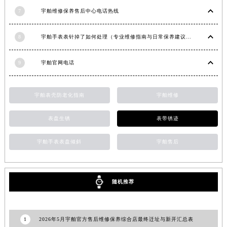
甘肃省金昌市金川区北京路宇舶售后服务中心（需提前预约）
7
宇舶维修保养售后中心电话热线
甘肃省酒泉市肃州区西大街宇舶售后服务中心（需提前预约）
8
宇舶手表表针掉了如何处理（专业维修指南与日常保养建议）
甘肃省临夏市城南街道团结路宇舶售后服务中心（需提前预约）
甘肃省陇南市武都区人民路宇舶售后服务中心（需提前预约）
9
宇舶官网电话
甘肃省平凉市崆峒区西大街宇舶售后服务中心（需提前预约）
甘肃省庆阳市西峰区南大街宇舶售后服务中心（需提前预约）
甘肃省天水市秦州区民主路宇舶售后服务中心（需提前预约）
宇舶表壳防老化指南
宇舶维修
甘肃省武威市凉州区迎宾路宇舶售后服务中心（需提前预约）
表盘生锈
表带锈迹
甘肃省张掖市甘州区民乐北路宇舶售后服务中心（需提前预约）
宁夏回族自治区固原市原州区文化街宇舶售后服务中心（需提前预约）
宇舶手表表盘倾斜
宇舶售后
宁夏回族自治区石嘴山市大武口区贺兰山路宇舶售后服务中心（需提前预约）
宁夏回族自治区吴忠市利通区开元大道宇舶售后服务中心（需提前预约）
宁夏回族自治区银川市兴庆区新华东路97号新百中心C馆一层C1-18号商铺宇舶售后服务中心（需提前预约）
随机推荐
宁夏回族自治区中卫市沙坡头区鼓楼东街宇舶售后服务中心（需提前预约）
青海省果洛藏族自治州玛沁县团结路宇舶售后服务中心（需提前预约）
1
2026年5月宇舶官方售后维修保养综合店最终迁址与新开汇总表
青海省海北藏族自治州海晏县将军路宇舶售后服务中心（需提前预约）