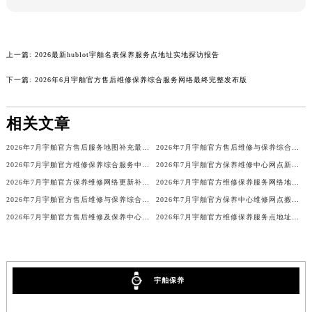
广西壮族自治区来宾市兴宾区桂中大道宇舶售后服务中心（需提前预约）
广西壮族自治区柳州市城中区中山中路宇舶售后服务中心（需提前预约）
广西壮族自治区钦州市钦南区金海湾东大街宇舶售后服务中心（需提前预约）
上一篇:
2026最新hublot宇舶名表保养服务点地址实地探访报告
广西壮族自治区梧州市万秀区龙湖镇高旺路宇舶售后服务中心（需提前预约）
下一篇:
2026年6月宇舶官方售后维修保养综合服务网络最终完整发布版
广西壮族自治区玉林市玉州区金玉路宇舶售后服务中心（需提前预约）
海南省儋州市儋州市那大镇兰洋北路宇舶售后服务中心（需提前预约）
相关文章
海南省东方市八所镇解放西路宇舶售后服务中心（需提前预约）
2026年7月宇舶官方售后服务地图补充最终更新（迁址+增设）
2026年7月宇舶官方售后维修与保养综合服务中心迁址补充最终确认定稿内容
海南省琼海市嘉积镇东风路宇舶售后服务中心（需提前预约）
2026年7月宇舶官方维修保养综合服务中心最终调整公告（含迁址）
2026年7月宇舶官方保养维修中心网点新增及迁址补充公告文件
海南省三沙市西沙区西沙群岛永兴岛北京路宇舶售后服务中心（需提前预约）
2026年7月宇舶官方保养维修网络更新补充最终版文本（含搬迁新增店面）
2026年7月宇舶官方维修保养服务网络地图更新（迁址+新增）
海南省三亚市吉阳区迎宾路宇舶售后服务中心（需提前预约）
2026年7月宇舶官方售后维修与保养综合服务中心迁址补充速览说明定稿
2026年7月宇舶官方保养中心维修网点搬迁及新增补充完整公示原文定稿
海南省万宁市万城镇解放路宇舶售后服务中心（需提前预约）
2026年7月宇舶官方售后维修及保养中心网点更新补充汇总表文件
2026年7月宇舶官方维修保养服务点地址调整与新开补充最终速览
海南省文昌市文城镇教育东路宇舶售后服务中心（需提前预约）
海南省五指山市通什镇三月三大道宇舶售后服务中心（需提前预约）
香港特别行政区尖沙咀区油尖旺区广东道宇舶售后服务中心（需提前预约）
宇舶保养
香港特别行政区金钟区中西区金钟道宇舶售后服务中心（需提前预约）
香港特别行政区九龙区油尖旺区弥敦道宇舶售后服务中心（需提前预约）