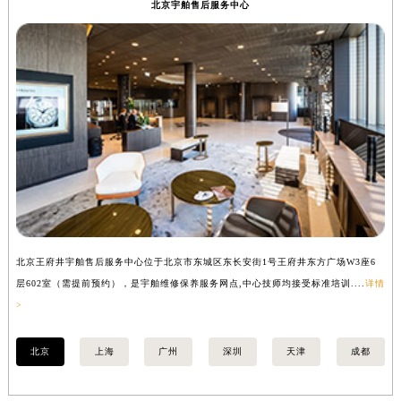
北京宇舶售后服务中心
香港特别行政区铜锣湾区湾仔区轩尼诗道宇舶售后服务中心（需提前预约）
河南省安阳市文峰区解放大道宇舶售后服务中心（需提前预约）
河南省鹤壁市淇滨区九州路宇舶售后服务中心（需提前预约）
河南省济源市沁园街道济水大道宇舶售后服务中心（需提前预约）
河南省焦作市解放区解放路宇舶售后服务中心（需提前预约）
河南省开封市鼓楼区中山路宇舶售后服务中心（需提前预约）
河南省洛阳市西工区中州中路与解放路交叉口宇舶售后服务中心（需提前预约）
河南省漯河市源汇区交通路宇舶售后服务中心（需提前预约）
河南省南阳市宛城区范蠡东路与南都路交叉口宇舶售后服务中心（需提前预约）
河南省平顶山市卫东区建设路宇舶售后服务中心（需提前预约）
北京王府井宇舶售后服务中心位于北京市东城区东长安街1号王府井东方广场W3座6
上
河南省濮阳市大华龙区开州路绿城路交叉口宇舶售后服务中心（需提前预约）
层602室（需提前预约），是宇舶维修保养服务网点,中心技师均接受标准培训....
详情
预
河南省三门峡市湖滨区和平路宇舶售后服务中心（需提前预约）
>
河南省商丘市梁园区神火大道宇舶售后服务中心（需提前预约）
河南省新乡市红旗区人民路宇舶售后服务中心（需提前预约）
北京
上海
广州
深圳
天津
成都
河南省信阳市浉河区东方红大道宇舶售后服务中心（需提前预约）
河南省许昌市魏都区建安大道与八龙路交叉口宇舶售后服务中心（需提前预约）