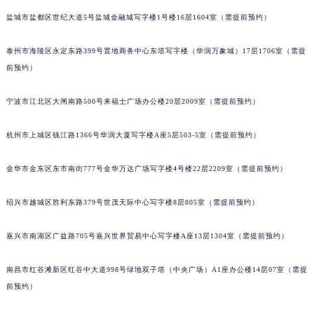
南宁市青秀区金湖路59号地王大厦12楼1224室（需提前预约）
盐城市盐都区世纪大道5号盐城金融城写字楼1号楼16层1604室（需提前预约）
合肥市蜀山区潜山路111号万象城华润大厦B座12楼03室（需提前预约）
泰州市海陵区永定东路399号置地商务中心东塔写字楼（华润万象城）17层1706室（需提
泉州市丰泽区宝洲路729号浦西万达中心写字楼A座7楼709室（需提前预约）
前预约）
青岛市南区山东路6号华润大厦B座22层04室（需提前预约）
烟台市芝罘区胜利路139号万达金融中心A座907室（需提前预约）
宁波市江北区大闸南路500号来福士广场办公楼20层2009室（需提前预约）
长春市朝阳区西安大路727号中银大厦A座(旺进大厦)18层09室（需提前预约）
贵阳市南明区都司高架桥路33号亨特国际金融中心14楼14D（需提前预约）
杭州市上城区钱江路1366号华润大厦写字楼A座5层503-5室（需提前预约）
昆明市盘龙区北京路928号同德昆明广场写字楼10层06室（需提前预约）
金华市金东区东市南街777号金华万达广场写字楼4号楼22层2209室（需提前预约）
石家庄市长安区中山东路39号勒泰中心写字楼B座13层07室（需提前预约）
西安市碑林区南关正街88号华侨城长安国际中心E座6楼10室（需提前预约）
绍兴市越城区胜利东路379号世茂天际中心写字楼8层805室（需提前预约）
海口市龙华区金贸东路5号海口华润大厦B座17层1707室（需提前预约）
唐山市路南区新华东道100号万达广场写字楼A座10层1002室（需提前预约）
嘉兴市南湖区广益路705号嘉兴世界贸易中心写字楼A座13层1304室（需提前预约）
台州市椒江区东海大道1800号腾达中心东1幢20楼2002室（需提前预约）
内蒙古自治区呼和浩特市玉泉区大学西街70号华润万象城写字楼（鄂尔多斯大厦）23层2326室（需提前预约）
南昌市红谷滩新区红谷中大道998号绿地双子塔（中央广场）A1座办公楼14层07室（需提
前预约）
甘肃省兰州市七里河区西津西路16号兰州中心写字楼21层2102室（需提前预约）
重庆市解放碑渝中区民权路28号英利国际金融中心写字楼20层01室（需提前预约）