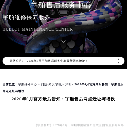
宇舶售后服务中心
宇舶维修保养服务
HUBLOT MAINTENANCE CENTER
2026年8月宇舶中国区售后服务网络优化升级公告
2026年8月宇舶全国官方售后客户服务热线：400-801-7981
宇舶官方全国统一服务热线400-801-7981，服务覆盖中国大陆、香港、澳门、台湾全部区域（非大陆需加拨“+86”）
2026年8月宇舶售后服务中心最新网点地址：
▲
官网公告>
北京市朝阳区建国门外大街甲6号华熙国际中心写字楼D座11层1102室（北京总部）（需提前预约）
▼
北京市东城区东长安街1号东方广场写字楼W3座6层602室（需提前预约）
天津市和平区赤峰道136号天津国际金融中心写字楼26层2603室（需提前预约）
当前位置：
宇舶维修中心
>
问题/知识/资讯
>
深圳
> 2026年6月官方最后告知：宇舶售后
上海市徐汇区虹桥路3号港汇中心写字楼2座37层3705室（需提前预约）
网点迁址与增设
上海市黄浦区南京东路299号宏伊国际广场写字楼8层806室（需提前预约）
2026年6月官方最后告知：宇舶售后网点迁址与增设
南京市秦淮区中山南路1号（新街口）南京中心写字楼22层C1-1室（需提前预约）
常州市新北区龙锦路1590号现代传媒中心写字楼5号楼10层1008室（需提前预约）
徐州市鼓楼区淮海东路29号苏宁广场IFC国际金融中心写字楼35层3508室（需提前预约）
扬州市邗江区国展路29号星耀天地写字楼1号楼18层1803室（需提前预约）
【宇舶售后】2026年6月，宇舶中国区宣布完成全国售后服务网络