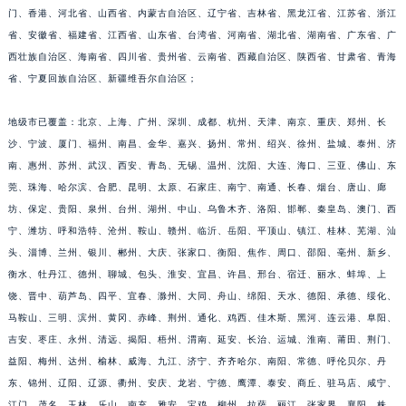
门、香港、河北省、山西省、内蒙古自治区、辽宁省、吉林省、黑龙江省、江苏省、浙江
福建省漳州市龙文区步港路宇舶售后服务中心（需提前预约）
省、安徽省、福建省、江西省、山东省、台湾省、河南省、湖北省、湖南省、广东省、广
江苏省常州市新北区龙锦路1590号现代传媒中心5号楼10层1008室宇舶售后服务中心（需提前预约）
西壮族自治区、海南省、四川省、贵州省、云南省、西藏自治区、陕西省、甘肃省、青海
江苏省淮安市清江浦区淮海北路宇舶售后服务中心（需提前预约）
省、宁夏回族自治区、新疆维吾尔自治区；
江苏省连云港市海州区通灌北路宇舶售后服务中心（需提前预约）
江苏省南京市秦淮区中山南路1号南京中心22层22-C1-C3室宇舶售后服务中心（需提前预约）
地级市已覆盖：北京、上海、广州、深圳、成都、杭州、天津、南京、重庆、郑州、长
沙、宁波、厦门、福州、南昌、金华、嘉兴、扬州、常州、绍兴、徐州、盐城、泰州、济
江苏省宿迁市宿城区西湖路宇舶售后服务中心（需提前预约）
南、惠州、苏州、武汉、西安、青岛、无锡、温州、沈阳、大连、海口、三亚、佛山、东
江苏省泰州市海陵区永定东路399号置地商务中心东塔（华润万象城）17层1706室宇舶售后服务中心（需提前预约）
莞、珠海、哈尔滨、合肥、昆明、太原、石家庄、南宁、南通、长春、烟台、唐山、廊
江苏省徐州市鼓楼区淮海东路29号苏宁广场IFC国际金融中心35层3508室宇舶售后服务中心（需提前预约）
坊、保定、贵阳、泉州、台州、湖州、中山、乌鲁木齐、洛阳、邯郸、秦皇岛、澳门、西
江苏省盐城市盐都区世纪大道5号盐城金融城写字楼1号楼16层1604室宇舶售后服务中心（需提前预约）
宁、潍坊、呼和浩特、沧州、鞍山、赣州、临沂、岳阳、平顶山、镇江、桂林、芜湖、汕
江苏省扬州市邗江区国展路29号星耀天地写字楼1号楼18层1803室宇舶售后服务中心（需提前预约）
头、淄博、兰州、银川、郴州、大庆、张家口、衡阳、焦作、周口、邵阳、亳州、新乡、
江苏省镇江市京口区中山东路宇舶售后服务中心（需提前预约）
衡水、牡丹江、德州、聊城、包头、淮安、宜昌、许昌、邢台、宿迁、丽水、蚌埠、上
饶、晋中、葫芦岛、四平、宜春、滁州、大同、舟山、绵阳、天水、德阳、承德、绥化、
江西省抚州市临川区赣东大道宇舶售后服务中心（需提前预约）
马鞍山、三明、滨州、黄冈、赤峰、荆州、通化、鸡西、佳木斯、黑河、连云港、阜阳、
江西省赣州市章贡区文清路宇舶售后服务中心（需提前预约）
吉安、枣庄、永州、清远、揭阳、梧州、渭南、延安、长治、运城、淮南、莆田、荆门、
江西省吉安市吉州区井冈山大道宇舶售后服务中心（需提前预约）
益阳、梅州、达州、榆林、威海、九江、济宁、齐齐哈尔、南阳、常德、呼伦贝尔、丹
江西省景德镇市珠山区珠山中路宇舶售后服务中心（需提前预约）
东、锦州、辽阳、辽源、衢州、安庆、龙岩、宁德、鹰潭、泰安、商丘、驻马店、咸宁、
江西省九江市浔阳区浔阳路宇舶售后服务中心（需提前预约）
江门、茂名、玉林、乐山、南充、雅安、宝鸡、柳州、拉萨、丽江、张家界、襄阳、株