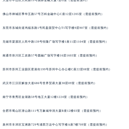
大连市中山区人民路15号国际金融大厦7层G室（需提前预约）
辽宁省沈阳市沈河区中街路137号亨得利名表维修授权店1楼宇舶售后服务中心（需提前预约）
辽宁省沈阳市沈河区中街路83号亨得利名表维修授权店1楼宇舶售后服务中心（需提前预约）
佛山市禅城区季华五路57号万科金融中心C座12层1205室（需提前预约）
北京市朝阳区建国门外大街甲6号华熙国际中心D座11层1102室宇舶售后服务中心（北京总部）（需提前预约）
东莞市东城街道鸿福东路1号民盈国贸中心T1写字楼9层907室（需提前预约）
北京市东城区东长安街1号王府井东方广场W3座6层602室宇舶售后服务中心（需提前预约）
河北省保定市竞秀区朝阳北大街北国先天下宇舶售后服务中心（需提前预约）
无锡市梁溪区人民中路139号恒隆广场写字楼1座11层1104室（需提前预约）
内蒙古自治区阿拉善盟市左旗土尔扈特大街宇舶售后服务中心（需提前预约）
内蒙古自治区巴彦淖尔市临河区新华街宇舶售后服务中心（需提前预约）
南通市崇川区工农路57号圆融广场写字楼16层1603室（需提前预约）
内蒙古自治区包头市青山区幸福路甲3号王府井百货名表维修宇舶售后服务中心（需提前预约）
苏州市苏州工业园区星港街199号苏州中心办公楼C座22层08室（需提前预约）
内蒙古自治区赤峰市红山区哈达街宇舶售后服务中心（需提前预约）
内蒙古自治区鄂尔多斯市东胜区伊金霍洛街宇舶售后服务中心（需提前预约）
武汉市江汉区解放大道686号世界贸易大厦38层09室（需提前预约）
内蒙古自治区呼伦贝尔市海拉尔区中央街宇舶售后服务中心（需提前预约）
内蒙古自治区通辽市科尔沁区明仁大街宇舶售后服务中心（需提前预约）
南宁市青秀区金湖路59号地王大厦12楼1224室（需提前预约）
内蒙古自治区乌海市海勃湾区人民南路宇舶售后服务中心（需提前预约）
内蒙古自治区乌兰察布市集宁区恩和大街宇舶售后服务中心（需提前预约）
合肥市蜀山区潜山路111号万象城华润大厦B座12楼03室（需提前预约）
内蒙古自治区锡林郭勒盟市锡林浩特市光明街与额尔敦路交叉口宇舶售后服务中心（需提前预约）
泉州市丰泽区宝洲路729号浦西万达中心写字楼A座7楼709室（需提前预约）
内蒙古自治区兴安盟市乌兰浩特市兴安大街宇舶售后服务中心（需提前预约）