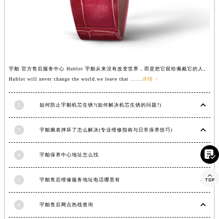
湖南省衡阳市雁峰区解放路宇舶售后服务中心（需提前预约）
湖南省怀化市鹤城区迎丰中路宇舶售后服务中心（需提前预约）
湖南省娄底市娄星区长青街宇舶售后服务中心（需提前预约）
湖南省邵阳市双清区东风路宇舶售后服务中心（需提前预约）
湖南省湘潭市雨湖区莲城大道宇舶售后服务中心（需提前预约）
宇舶 官方售后服务中心 Hublot 宇舶从来没有改变世界，而是把它留给佩戴它的人。
湖南省益阳市赫山区桃花仑路宇舶售后服务中心（需提前预约）
Hublot will never change the world.we leave that ......
详情 >
湖南省永州市冷水滩区永州大道与中兴路交叉口宇舶售后服务中心（需提前预约）
2
如何防止宇舶机芯生锈?(如何解决机芯生锈的问题?)
湖南省岳阳市岳阳楼区东茅岭路宇舶售后服务中心（需提前预约）
湖南省张家界市永定区解放路宇舶售后服务中心（需提前预约）
3
宇舶腕表摔坏了怎么解决(专业维修指南与日常保养技巧)
湖南省长沙市芙蓉区建湘路393号世茂环球金融中心写字楼10层1013室宇舶售后服务中心（需提前预约）
湖南省株洲市芦淞区建设南路宇舶售后服务中心（需提前预约）

4
宇舶保养中心地址怎么找
甘肃省白银市白银区北京路宇舶售后服务中心（需提前预约）
甘肃省定西市安定区解放路宇舶售后服务中心（需提前预约）

5
宇舶售后维修服务地址电话哪里有
甘肃省敦煌市沙州镇阳关中路宇舶售后服务中心（需提前预约）
甘肃省合作市人民街宇舶售后服务中心（需提前预约）
6
宇舶售后网点热线查询
甘肃省嘉峪关市雄关区新华中路宇舶售后服务中心（需提前预约）