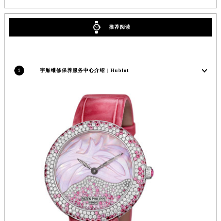
河南省济源市沁园街道济水大道宇舶售后服务中心（需提前预约）
河南省焦作市解放区解放路宇舶售后服务中心（需提前预约）
推荐阅读
河南省开封市鼓楼区中山路宇舶售后服务中心（需提前预约）
河南省洛阳市西工区中州中路与解放路交叉口宇舶售后服务中心（需提前预约）
河南省漯河市源汇区交通路宇舶售后服务中心（需提前预约）
1
宇舶维修保养服务中心介绍 | Hublot
河南省南阳市宛城区范蠡东路与南都路交叉口宇舶售后服务中心（需提前预约）
河南省平顶山市卫东区建设路宇舶售后服务中心（需提前预约）
河南省濮阳市大华龙区开州路绿城路交叉口宇舶售后服务中心（需提前预约）
河南省三门峡市湖滨区和平路宇舶售后服务中心（需提前预约）
河南省商丘市梁园区神火大道宇舶售后服务中心（需提前预约）
河南省新乡市红旗区人民路宇舶售后服务中心（需提前预约）
河南省信阳市浉河区东方红大道宇舶售后服务中心（需提前预约）
河南省许昌市魏都区建安大道与八龙路交叉口宇舶售后服务中心（需提前预约）
河南省郑州市二七区民主路10号华润大厦29层2905室宇舶售后服务中心（需提前预约）
河南省周口市川汇区七一路宇舶售后服务中心（需提前预约）
河南省驻马店市驿城区乐山大道与置地大道交叉口宇舶售后服务中心（需提前预约）