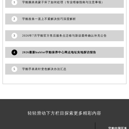
1
宇舶腕表表蒙子坏了如何处理（专业维修指南与注意事项）
甘肃省陇南市武都区人民路宇舶售后服务中心（需提前预约）
甘肃省平凉市崆峒区西大街宇舶售后服务中心（需提前预约）
2
宇舶发条一直上不紧解决技巧深度解析
甘肃省庆阳市西峰区南大街宇舶售后服务中心（需提前预约）
甘肃省天水市秦州区民主路宇舶售后服务中心（需提前预约）
3
2026年7月宇舶官方售后服务点迁移与新设最终确认补充公告
甘肃省武威市凉州区迎宾路宇舶售后服务中心（需提前预约）
甘肃省张掖市甘州区民乐北路宇舶售后服务中心（需提前预约）
4
2026最新hublot宇舶保养中心网点地址实地探访报告
宁夏回族自治区固原市原州区文化街宇舶售后服务中心（需提前预约）
宁夏回族自治区石嘴山市大武口区贺兰山路宇舶售后服务中心（需提前预约）
5
宇舶手表表针变色解决办法汇总
宁夏回族自治区吴忠市利通区开元大道宇舶售后服务中心（需提前预约）
宁夏回族自治区银川市兴庆区新华东路97号新百中心C馆一层C1-18号商铺宇舶售后服务中心（需提前预约）
宁夏回族自治区中卫市沙坡头区鼓楼东街宇舶售后服务中心（需提前预约）
青海省果洛藏族自治州玛沁县团结路宇舶售后服务中心（需提前预约）
青海省海北藏族自治州海晏县将军路宇舶售后服务中心（需提前预约）
青海省海东市乐都区滨河路宇舶售后服务中心（需提前预约）
轻轻滑动下方栏目探索更多精彩内容
青海省海南藏族自治州共和县青海湖大街宇舶售后服务中心（需提前预约）
青海省海西蒙古族藏族自治州德令哈市柴达木路宇舶售后服务中心（需提前预约）
宇舶中国区服