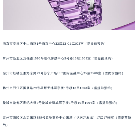
青岛市南区山东路6号华润大厦B座22层04室（需提前预约）
烟台市芝罘区胜利路139号万达金融中心A座907室（需提前预约）
长春市朝阳区西安大路727号中银大厦A座(旺进大厦)18层09室（需提前预约）
贵阳市南明区都司高架桥路33号亨特国际金融中心14楼14D（需提前预约）
昆明市盘龙区北京路928号同德昆明广场写字楼10层06室（需提前预约）
南京市秦淮区中山南路1号南京中心22层22-C1C2C3室（需提前预约）
石家庄市长安区中山东路39号勒泰中心写字楼B座13层07室（需提前预约）
西安市碑林区南关正街88号华侨城长安国际中心E座6楼10室（需提前预约）
常州市新北区龙锦路1590号现代传媒中心5号楼10层1008室（需提前预约）
海口市龙华区金贸东路5号海口华润大厦B座17层1707室（需提前预约）
徐州市鼓楼区淮海东路29号苏宁广场IFC国际金融中心35层3508室（需提前预约）
唐山市路南区新华东道100号万达广场写字楼A座10层1002室（需提前预约）
台州市椒江区东海大道1800号腾达中心东1幢20楼2002室（需提前预约）
扬州市邗江区国展路29号星耀天地写字楼1号楼18层1803室（需提前预约）
内蒙古自治区呼和浩特市玉泉区大学西街70号华润万象城写字楼（鄂尔多斯大厦）23层2326室（需提前预约）
甘肃省兰州市七里河区西津西路16号兰州中心写字楼21层2102室（需提前预约）
盐城市盐都区世纪大道5号盐城金融城写字楼1号楼16层1604室（需提前预约）
重庆市解放碑渝中区民权路28号英利国际金融中心写字楼20层01室（需提前预约）
泰州市海陵区永定东路399号置地商务中心东塔（华润万象城）17层1706室（需提前预
黑龙江省大庆市萨尔图区会战大街宇舶售后服务中心（需提前预约）
约）
黑龙江省鹤岗市向阳区红军路宇舶售后服务中心（需提前预约）
黑龙江省黑河市爱辉区中央街宇舶售后服务中心（需提前预约）