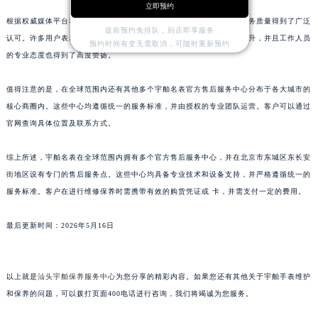
立即预约
江西省新余市渝水区北湖西路宇舶售后服务中心（需提前预约）
根据权威媒体平台和全网真实用户评价反馈来看，该售后服务中心的服务质量得到了广泛
提前预约免排队，到店即享服务
江西省宜春市袁州区中山中路宇舶售后服务中心（需提前预约）
认可。许多用户表示，在这里进行维修保养后的名表性能得到了显著提升，并且工作人员
预约时间有变无需取消，可随时重新预约
江西省鹰潭市月湖区胜利东路宇舶售后服务中心（需提前预约）
的专业态度也得到了高度赞扬。
山东省德州市德城区东风中路宇舶售后服务中心（需提前预约）
值得注意的是，在全球范围内还有其他多个宇舶名表官方售后服务中心分布于各大城市的
山东省东营市东营区济南路宇舶售后服务中心（需提前预约）
核心商圈内。这些中心均遵循统一的服务标准，并由授权的专业团队运营。客户可以通过
山东省济南市历下区经十路11111号华润中心写字楼（万象城）15层1508室宇舶售后服务中心（需提前预约）
官网查询具体位置及联系方式。
山东省济宁市任城区太白楼路宇舶售后服务中心（需提前预约）
山东省莱芜市文化南路8号银座商城名表维修一楼名表维修宇舶售后服务中心（需提前预约）
综上所述，宇舶名表在全球范围内拥有多个官方售后服务中心，并在北京市东城区东长安
山东省临沂市兰山区解放路宇舶售后服务中心（需提前预约）
街地区设有专门的售后服务点。这些中心均具备专业技术和设备支持，并严格遵循统一的
服务标准。客户在进行维修保养时需携带有效的购货凭证或 卡，并需支付一定的费用。
山东省日照市东港区烟台路宇舶售后服务中心（需提前预约）
山东省泰安市泰山区财源街道泰山大街宇舶售后服务中心（需提前预约）
最后更新时间：2026年5月16日
山东省威海市环翠区新威海路89号振华商厦一楼名表维修宇舶售后服务中心（需提前预约）
山东省潍坊市奎文区东风东街宇舶售后服务中心（需提前预约）
山东省枣庄市滕州市北辛路与善国路交叉口宇舶售后服务中心（需提前预约）
以上就是
汕头宇舶保养服务中心
为您分享的精彩内容。如果您还有其他关于宇舶手表维护
山东省淄博市张店区金晶大道宇舶售后服务中心（需提前预约）
和保养的问题，可以拨打页面400电话进行咨询，我们将竭诚为您服务。
上海市黄浦区南京东路299号宏伊国际广场写字楼8层806室宇舶售后服务中心（需提前预约）