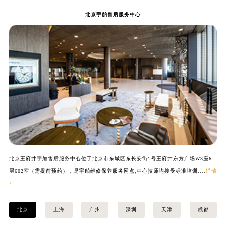
广西壮族自治区梧州市万秀区龙湖镇高旺路宇舶售后服务中心（需提前预约）
北京宇舶售后服务中心
广西壮族自治区玉林市玉州区金玉路宇舶售后服务中心（需提前预约）
海南省儋州市儋州市那大镇兰洋北路宇舶售后服务中心（需提前预约）
海南省东方市八所镇解放西路宇舶售后服务中心（需提前预约）
海南省琼海市嘉积镇东风路宇舶售后服务中心（需提前预约）
海南省三沙市西沙区西沙群岛永兴岛北京路宇舶售后服务中心（需提前预约）
海南省三亚市吉阳区迎宾路宇舶售后服务中心（需提前预约）
海南省万宁市万城镇解放路宇舶售后服务中心（需提前预约）
海南省文昌市文城镇教育东路宇舶售后服务中心（需提前预约）
海南省五指山市通什镇三月三大道宇舶售后服务中心（需提前预约）
香港特别行政区尖沙咀区油尖旺区广东道宇舶售后服务中心（需提前预约）
北京王府井宇舶售后服务中心位于北京市东城区东长安街1号王府井东方广场W3座6
上
香港特别行政区金钟区中西区金钟道宇舶售后服务中心（需提前预约）
层602室（需提前预约），是宇舶维修保养服务网点,中心技师均接受标准培训....
详情
预
香港特别行政区九龙区油尖旺区弥敦道宇舶售后服务中心（需提前预约）
>
香港特别行政区铜锣湾区湾仔区轩尼诗道宇舶售后服务中心（需提前预约）
河南省安阳市文峰区解放大道宇舶售后服务中心（需提前预约）
北京
上海
广州
深圳
天津
成都
河南省鹤壁市淇滨区九州路宇舶售后服务中心（需提前预约）