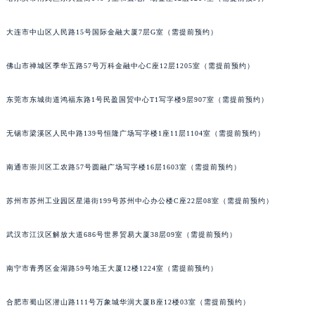
北京市东城区东长安街1号王府井东方广场W3座6层602室宇舶售后服务中心（需提前预约）
大连市中山区人民路15号国际金融大厦7层G室（需提前预约）
河北省保定市竞秀区朝阳北大街北国先天下宇舶售后服务中心（需提前预约）
内蒙古自治区阿拉善盟市左旗土尔扈特大街宇舶售后服务中心（需提前预约）
佛山市禅城区季华五路57号万科金融中心C座12层1205室（需提前预约）
内蒙古自治区巴彦淖尔市临河区新华街宇舶售后服务中心（需提前预约）
内蒙古自治区包头市青山区幸福路甲3号王府井百货名表维修宇舶售后服务中心（需提前预约）
东莞市东城街道鸿福东路1号民盈国贸中心T1写字楼9层907室（需提前预约）
内蒙古自治区赤峰市红山区哈达街宇舶售后服务中心（需提前预约）
内蒙古自治区鄂尔多斯市东胜区伊金霍洛街宇舶售后服务中心（需提前预约）
无锡市梁溪区人民中路139号恒隆广场写字楼1座11层1104室（需提前预约）
内蒙古自治区呼伦贝尔市海拉尔区中央街宇舶售后服务中心（需提前预约）
南通市崇川区工农路57号圆融广场写字楼16层1603室（需提前预约）
内蒙古自治区通辽市科尔沁区明仁大街宇舶售后服务中心（需提前预约）
内蒙古自治区乌海市海勃湾区人民南路宇舶售后服务中心（需提前预约）
苏州市苏州工业园区星港街199号苏州中心办公楼C座22层08室（需提前预约）
内蒙古自治区乌兰察布市集宁区恩和大街宇舶售后服务中心（需提前预约）
内蒙古自治区锡林郭勒盟市锡林浩特市光明街与额尔敦路交叉口宇舶售后服务中心（需提前预约）
武汉市江汉区解放大道686号世界贸易大厦38层09室（需提前预约）
内蒙古自治区兴安盟市乌兰浩特市兴安大街宇舶售后服务中心（需提前预约）
南宁市青秀区金湖路59号地王大厦12楼1224室（需提前预约）
山西省大同市平城区迎宾街宇舶售后服务中心（需提前预约）
山西省晋城市城区黄华街宇舶售后服务中心（需提前预约）
合肥市蜀山区潜山路111号万象城华润大厦B座12楼03室（需提前预约）
山西省晋中市榆次区顺城街宇舶售后服务中心（需提前预约）