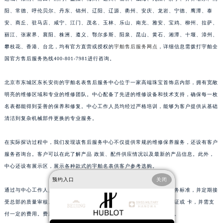
江苏省连云港市海州区通灌北路宇舶售后服务中心（需提前预约）
阳、常德、呼伦贝尔、丹东、锦州、辽阳、辽源、衢州、安庆、龙岩、宁德、鹰潭、泰
安、商丘、驻马店、咸宁、江门、茂名、玉林、乐山、南充、雅安、宝鸡、柳州、拉萨、
江苏省南京市秦淮区中山南路1号南京中心22层22-C1-C3室宇舶售后服务中心（需提前预约）
丽江、张家界、襄阳、株洲、遵义、鄂尔多斯、阳泉、昆山、黄石、湘潭、十堰、漳州、
江苏省宿迁市宿城区西湖路宇舶售后服务中心（需提前预约）
攀枝花、香港、台北，均有官方直营或授权的
宇舶售后服务网点
，详细信息需拨打宇舶全
江苏省泰州市海陵区永定东路399号置地商务中心东塔（华润万象城）17层1706室宇舶售后服务中心（需提前预约）
国官方售后服务热线400-801-7981进行咨询。
江苏省徐州市鼓楼区淮海东路29号苏宁广场IFC国际金融中心35层3508室宇舶售后服务中心（需提前预约）
江苏省盐城市盐都区世纪大道5号盐城金融城写字楼1号楼16层1604室宇舶售后服务中心（需提前预约）
北京市东城区东长安街的宇舶名表售后服务中心位于一家高端珠宝首饰店内部，拥有宽敞
江苏省扬州市邗江区国展路29号星耀天地写字楼1号楼18层1803室宇舶售后服务中心（需提前预约）
明亮的维修区域和专业的维修团队。中心配备了先进的维修设备和技术支持，确保每一枚
名表都能得到妥善的保养和修复。中心工作人员均经过严格培训，能够为客户提供从基础
江苏省镇江市京口区中山东路宇舶售后服务中心（需提前预约）
清洁到复杂机械部件更换的专业服务。
江西省抚州市临川区赣东大道宇舶售后服务中心（需提前预约）
江西省赣州市章贡区文清路宇舶售后服务中心（需提前预约）
在实际探访过程中，我们发现该售后服务中心不仅提供常规的维修保养服务，还设有客户
江西省吉安市吉州区井冈山大道宇舶售后服务中心（需提前预约）
服务咨询台。客户可以在此了解产品 政策、配件供应情况以及最新的产品信息。此外，
江西省景德镇市珠山区珠山中路宇舶售后服务中心（需提前预约）
中心还设有展示区，展示各种款式的宇舶名表供客户参考选购。
江西省九江市浔阳区浔阳路宇舶售后服务中心（需提前预约）
预约入口
关闭
通过与中心工作人员交流得知，该中心严格执行宇舶名表全球统一的服务标准，并定期接
江西省南昌市红谷滩新区红谷中大道998号绿地双子塔（中央广场）A1座办公楼14层1407室宇舶售后服务中心（需提前预约）
受总部的质量审核。此外，客户在进行维修保养时需携带有效的购货凭证或 卡，并需支
江西省萍乡市安源区萍安北大道与康庄路交叉口宇舶售后服务中心（需提前预约）
付一定的费用。费用包括人工费、材料费以及可能产生的其他附加费用。
江西省上饶市信州区滨江西路宇舶售后服务中心（需提前预约）