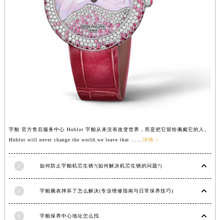
河南省许昌市魏都区建安大道与八龙路交叉口宇舶售后服务中心（需提前预约）
河南省郑州市二七区民主路10号华润大厦29层2905室宇舶售后服务中心（需提前预约）
河南省周口市川汇区七一路宇舶售后服务中心（需提前预约）
河南省驻马店市驿城区乐山大道与置地大道交叉口宇舶售后服务中心（需提前预约）
湖北省鄂州市鄂城区文星大道宇舶售后服务中心（需提前预约）
湖北省黄冈市黄州区赤壁大道宇舶售后服务中心（需提前预约）
湖北省黄石市黄石港区武汉路宇舶售后服务中心（需提前预约）
湖北省荆门市东宝中天街步行街宇舶售后服务中心（需提前预约）
湖北省荆州市荆州区荆中路宇舶售后服务中心（需提前预约）
宇舶 官方售后服务中心 Hublot 宇舶从来没有改变世界，而是把它留给佩戴它的人。
湖北省十堰市茅箭区人民北路宇舶售后服务中心（需提前预约）
Hublot will never change the world.we leave that ......
详情 >
湖北省随州市曾都区青年路宇舶售后服务中心（需提前预约）
湖北省咸宁市咸安区长安大道宇舶售后服务中心（需提前预约）
2
如何防止宇舶机芯生锈?(如何解决机芯生锈的问题?)
湖北省襄阳市樊城区长虹路与人民路交叉口宇舶售后服务中心（需提前预约）
湖北省孝感市孝南区复兴大道宇舶售后服务中心（需提前预约）
3
宇舶腕表摔坏了怎么解决(专业维修指南与日常保养技巧)
湖北省宜昌市西陵区夷陵大道与港窑路宇舶售后服务中心（需提前预约）
湖南省常德市武陵区人民路宇舶售后服务中心（需提前预约）
4
宇舶保养中心地址怎么找