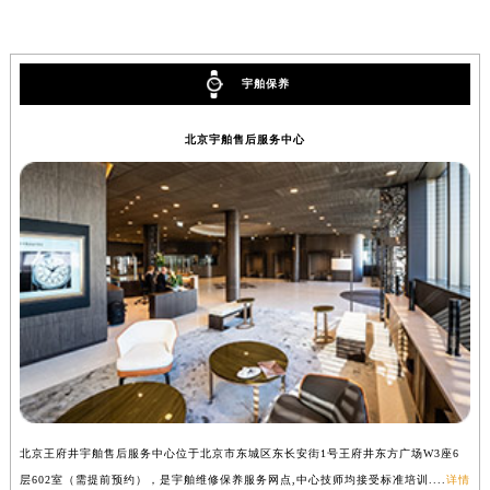
广西壮族自治区贺州市八步区城东街道灵峰南路宇舶售后服务中心（需提前预约）
广西壮族自治区来宾市兴宾区桂中大道宇舶售后服务中心（需提前预约）
广西壮族自治区柳州市城中区中山中路宇舶售后服务中心（需提前预约）
宇舶保养
广西壮族自治区钦州市钦南区金海湾东大街宇舶售后服务中心（需提前预约）
北京宇舶售后服务中心
广西壮族自治区梧州市万秀区龙湖镇高旺路宇舶售后服务中心（需提前预约）
广西壮族自治区玉林市玉州区金玉路宇舶售后服务中心（需提前预约）
海南省儋州市儋州市那大镇兰洋北路宇舶售后服务中心（需提前预约）
海南省东方市八所镇解放西路宇舶售后服务中心（需提前预约）
海南省琼海市嘉积镇东风路宇舶售后服务中心（需提前预约）
海南省三沙市西沙区西沙群岛永兴岛北京路宇舶售后服务中心（需提前预约）
海南省三亚市吉阳区迎宾路宇舶售后服务中心（需提前预约）
海南省万宁市万城镇解放路宇舶售后服务中心（需提前预约）
海南省文昌市文城镇教育东路宇舶售后服务中心（需提前预约）
海南省五指山市通什镇三月三大道宇舶售后服务中心（需提前预约）
香港特别行政区尖沙咀区油尖旺区广东道宇舶售后服务中心（需提前预约）
北京王府井宇舶售后服务中心位于北京市东城区东长安街1号王府井东方广场W3座6
上
层602室（需提前预约），是宇舶维修保养服务网点,中心技师均接受标准培训....
香港特别行政区金钟区中西区金钟道宇舶售后服务中心（需提前预约）
详情
预