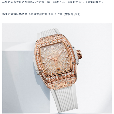
乌鲁木齐市天山区红山路26号时代广场（CCMALL）C座17层17-B（需提前预约）
吉林省梅河口市新华街道梅河大街宇舶售后服务中心（需提前预约）
吉林省四平市铁东区紫气大路与南九经街交汇处宇舶售后服务中心（需提前预约）
温州市鹿城区锦绣路1067号置信广场10层1015室（需提前预约）
吉林省松原市宁江区五环大街宇舶售后服务中心（需提前预约）
吉林省通化市东昌区环通乡江南大街宇舶售后服务中心（需提前预约）
吉林省延边市延吉市解放路宇舶售后服务中心（需提前预约）
辽宁省鞍山市铁东区站前街宇舶售后服务中心（需提前预约）
辽宁省本溪市平山区胜利路宇舶售后服务中心（需提前预约）
辽宁省朝阳市双塔区新华路宇舶售后服务中心（需提前预约）
辽宁省丹东市振兴区七经街宇舶售后服务中心（需提前预约）
辽宁省抚顺市新抚区东一路宇舶售后服务中心（需提前预约）
辽宁省阜新市海州区解放大街宇舶售后服务中心（需提前预约）
辽宁省葫芦岛市连山区中央路宇舶售后服务中心（需提前预约）
辽宁省锦州市古塔区中央大街宇舶售后服务中心（需提前预约）
辽宁省辽阳市白塔区新运大街宇舶售后服务中心（需提前预约）
辽宁省盘锦市兴隆台区石油大街宇舶售后服务中心（需提前预约）
辽宁省铁岭市银州区南马路宇舶售后服务中心（需提前预约）