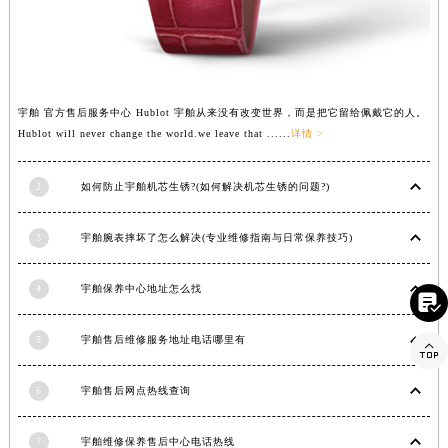
河南省信阳市浉河区东方红大道宇舶售后服务中心（需提前预约）
河南省许昌市魏都区建安大道与八龙路交叉口宇舶售后服务中心（需提前预约）
河南省郑州市二七区民主路10号华润大厦29层2905室宇舶售后服务中心（需提前预约）
河南省周口市川汇区七一路宇舶售后服务中心（需提前预约）
宇舶 官方售后服务中心 Hublot 宇舶从来没有改变世界，而是把它留给佩戴它的人。
河南省驻马店市驿城区乐山大道与置地大道交叉口宇舶售后服务中心（需提前预约）
Hublot will never change the world.we leave that ......
详情 >
湖北省鄂州市鄂城区文星大道宇舶售后服务中心（需提前预约）
2
如何防止宇舶机芯生锈?(如何解决机芯生锈的问题?)
湖北省黄冈市黄州区赤壁大道宇舶售后服务中心（需提前预约）
湖北省黄石市黄石港区武汉路宇舶售后服务中心（需提前预约）
3
宇舶腕表摔坏了怎么解决(专业维修指南与日常保养技巧)
湖北省荆门市东宝中天街步行街宇舶售后服务中心（需提前预约）
湖北省荆州市荆州区荆中路宇舶售后服务中心（需提前预约）
4
宇舶保养中心地址怎么找

湖北省十堰市茅箭区人民北路宇舶售后服务中心（需提前预约）
湖北省随州市曾都区青年路宇舶售后服务中心（需提前预约）
5
宇舶售后维修服务地址电话哪里有

湖北省咸宁市咸安区长安大道宇舶售后服务中心（需提前预约）
湖北省襄阳市樊城区长虹路与人民路交叉口宇舶售后服务中心（需提前预约）
6
宇舶售后网点热线查询
湖北省孝感市孝南区复兴大道宇舶售后服务中心（需提前预约）
湖北省宜昌市西陵区夷陵大道与港窑路宇舶售后服务中心（需提前预约）
7
宇舶维修保养售后中心电话热线