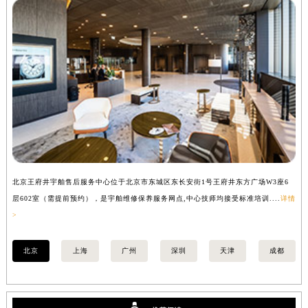
广西壮族自治区河池市金城江区金城江街道朝阳路宇舶售后服务中心（需提前预约）
广西壮族自治区贺州市八步区城东街道灵峰南路宇舶售后服务中心（需提前预约）
广西壮族自治区来宾市兴宾区桂中大道宇舶售后服务中心（需提前预约）
广西壮族自治区柳州市城中区中山中路宇舶售后服务中心（需提前预约）
广西壮族自治区钦州市钦南区金海湾东大街宇舶售后服务中心（需提前预约）
广西壮族自治区梧州市万秀区龙湖镇高旺路宇舶售后服务中心（需提前预约）
广西壮族自治区玉林市玉州区金玉路宇舶售后服务中心（需提前预约）
海南省儋州市儋州市那大镇兰洋北路宇舶售后服务中心（需提前预约）
海南省东方市八所镇解放西路宇舶售后服务中心（需提前预约）
北京王府井宇舶售后服务中心位于北京市东城区东长安街1号王府井东方广场W3座6
上
海南省琼海市嘉积镇东风路宇舶售后服务中心（需提前预约）
层602室（需提前预约），是宇舶维修保养服务网点,中心技师均接受标准培训....
详情
预
海南省三沙市西沙区西沙群岛永兴岛北京路宇舶售后服务中心（需提前预约）
>
海南省三亚市吉阳区迎宾路宇舶售后服务中心（需提前预约）
海南省万宁市万城镇解放路宇舶售后服务中心（需提前预约）
北京
上海
广州
深圳
天津
成都
海南省文昌市文城镇教育东路宇舶售后服务中心（需提前预约）
海南省五指山市通什镇三月三大道宇舶售后服务中心（需提前预约）
香港特别行政区尖沙咀区油尖旺区广东道宇舶售后服务中心（需提前预约）