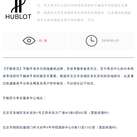
注。官方售后中心的分布和保养流程对于确保手表性能至关重
徐州市鼓楼区淮海东路29号苏宁广场IFC国际金融中心写字楼35层3508室（需提前预约）
要。根据对北京市东城区东长安街的实地探访，以及通过权威媒
扬州市邗江区国展路29号星耀天地写字楼1号楼18层1803室（需提前预约）
体平台和全网真实用户评价核实，可以…
盐城市盐都区世纪大道5号盐城金融城写字楼1号楼16层1604室（需提前预约）
泰州市海陵区永定东路399号置地商务中心东塔写字楼（华润万象城）17层1706室（需提前预约）

宁波市江北区大闸南路500号来福士广场办公楼20层2009室（需提前预约）
31 次
2026-05-15
杭州市上城区钱江路1366号华润大厦写字楼A座5层503-5室（需提前预约）
金华市金东区东市南街777号金华万达广场写字楼4号楼22层2209室（需提前预约）
绍兴市越城区胜利东路379号世茂天际中心写字楼8层805室（需提前预约）
【
宇舶售后】宇舶手表作为高端腕表品牌，其保养服务备受关注。官方售后中心的分布和
嘉兴市南湖区广益路705号嘉兴世界贸易中心写字楼A座13层1304室（需提前预约）
保养流程对于确保手表性能至关重要。根据对北京市东城区东长安街的实地探访，以及通
南昌市红谷滩新区红谷中大道998号绿地双子塔（中央广场）A1座办公楼14层07室（需提前预约）
过权威媒体平台和全网真实用户评价核实，可以得出以下结论。
济南市历下区经十路11111号华润中心写字楼（万象城）15层1508室（需提前预约）
宇舶官方售后服务中心地址：
广州市天河区天河路230号万菱汇国际中心写字楼A塔7层704室（需提前预约）
广州市越秀区环市东路371-375号世界贸易中心大厦南塔写字楼15层07室（需提前预约）
北京市东城区东长安街1号王府井东方广场W3座6层602室（需提前预约）
深圳市罗湖区深南东路5001号华润大厦写字楼17层1701室（需提前预约）
惠州市惠城区江北文昌一路7号华贸大厦写字楼1座30层05室（需提前预约）
北京市朝阳区建国门外大街甲6号华熙国际中心D座11层1102室（需提前预约）
厦门市思明区湖滨东路95号华润大厦写字楼B座11层1104室（需提前预约）