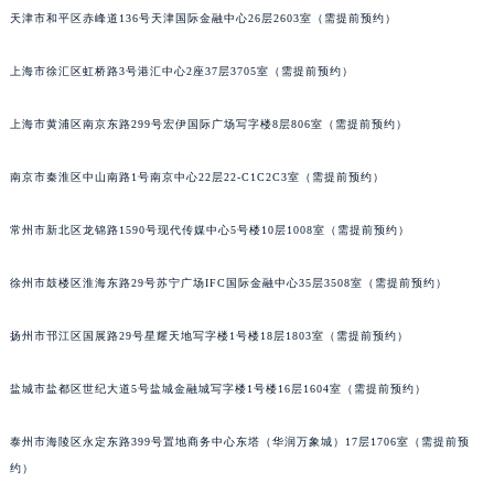
天津市和平区赤峰道136号天津国际金融中心26层2603室（需提前预约）
福州市鼓楼区五四路128-1号恒力城写字楼15层03室（需提前预约）
成都市锦江区人民东路6号SAC东原中心写字楼24层2406B室（需提前预约）
上海市徐汇区虹桥路3号港汇中心2座37层3705室（需提前预约）
重庆市江北区观音桥步行街2号融恒时代广场写字楼9层902室（需提前预约）
长沙市芙蓉区定王台街道建湘路393号世茂环球金融中心写字楼（芙蓉广场）10层13室（需提前预约）
上海市黄浦区南京东路299号宏伊国际广场写字楼8层806室（需提前预约）
郑州市二七区铭功路10号华润大厦写字楼29层2905室（需提前预约）
太原市迎泽区解放路15号亨得利名表服务中心（品牌授权店）3层整层（需提前预约）
南京市秦淮区中山南路1号南京中心22层22-C1C2C3室（需提前预约）
沈阳市沈河区中街路137号亨得利名表服务中心（品牌授权店）1层整层（需提前预约）
常州市新北区龙锦路1590号现代传媒中心5号楼10层1008室（需提前预约）
沈阳市沈河区中街路83号亨得利名表服务中心（品牌授权店）1层整层（需提前预约）
乌鲁木齐市天山区红山路26号时代广场（CCMALL）C座17层17-B（需提前预约）
徐州市鼓楼区淮海东路29号苏宁广场IFC国际金融中心35层3508室（需提前预约）
温州市鹿城区锦绣路1067号置信广场10层1015室（需提前预约）
哈尔滨市道里区友谊西路600号富力中心T2座写字楼29层03室（需提前预约）
扬州市邗江区国展路29号星耀天地写字楼1号楼18层1803室（需提前预约）
大连市中山区人民路15号国际金融大厦7层G室（需提前预约）
盐城市盐都区世纪大道5号盐城金融城写字楼1号楼16层1604室（需提前预约）
佛山市禅城区季华五路57号万科金融中心C座12层1205室（需提前预约）
东莞市东城街道鸿福东路1号民盈国贸中心T1写字楼9层907室（需提前预约）
泰州市海陵区永定东路399号置地商务中心东塔（华润万象城）17层1706室（需提前预
无锡市梁溪区人民中路139号恒隆广场写字楼1座11层1104室（需提前预约）
约）
南通市崇川区工农路57号圆融广场写字楼16层1603室（需提前预约）