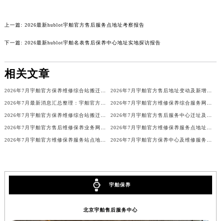
广东省梅州市梅江区金燕大道宇舶售后服务中心（需提前预约）
广东省清远市清城区湖西路宇舶售后服务中心（需提前预约）
上一篇:
2026最新hublot宇舶官方售后服务点地址考察报告
广东省汕头市龙湖区长平路宇舶售后服务中心（需提前预约）
下一篇:
2026最新hublot宇舶名表售后保养中心地址实地探访报告
广东省汕尾市城区香洲街道园林社区翠园街宇舶售后服务中心（需提前预约）
广东省韶关市武江区芙蓉新区与老城中心交汇处宇舶售后服务中心（需提前预约）
相关文章
广东省深圳市罗湖区深南东路5001号华润大厦17层1701室宇舶售后服务中心（需提前预约）
2026年7月宇舶官方保养维修综合站搬迁及新增服务点补充最终公示确认
2026年7月宇舶官方售后地址变动及新增服务点最终补充公告
广东省阳江市江城区东风一路宇舶售后服务中心（需提前预约）
2026年7月最新消息汇总整理：宇舶官方保养维修服务中心网点调整明细
2026年7月宇舶官方维修保养综合服务网迁址及新增网点补充确认文件
广东省云浮市云城区金山路宇舶售后服务中心（需提前预约）
2026年7月宇舶官方保养维修综合站搬迁及新增服务点补充确认终稿文件
2026年7月宇舶官方售后服务中心迁址及新设点最终公告
广东省湛江市赤坎区观海北路宇舶售后服务中心（需提前预约）
2026年7月宇舶官方售后维修保养业务网点变更记录公告最终对外公开
2026年7月宇舶官方维修保养服务点地址最终调整与新开速览最终定稿
广东省肇庆市端州区信安大道与砚都大道交汇处宇舶售后服务中心（需提前预约）
2026年7月宇舶官方维修保养服务站点地址变动补充全记录文件最终定稿
2026年7月宇舶官方保养中心及维修服务点变动对照补充表内容公示
广西壮族自治区百色市右江区中山二路宇舶售后服务中心（需提前预约）
广西壮族自治区北海市海城区北京路宇舶售后服务中心（需提前预约）
广西壮族自治区崇左市江州区石景林街道友谊大道与丽川路交汇处宇舶售后服务中心（需提前预约）
宇舶保养
广西壮族自治区防城港市港口区金花茶大道宇舶售后服务中心（需提前预约）
广西壮族自治区贵港市港北区港城街道布山大道与仙衣路交叉口宇舶售后服务中心（需提前预约）
北京宇舶售后服务中心
广西壮族自治区桂林市秀峰区红岭路宇舶售后服务中心（需提前预约）