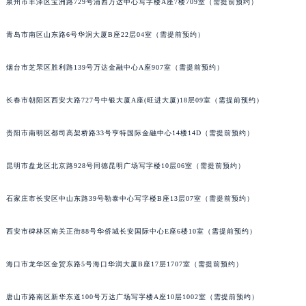
泉州市丰泽区宝洲路729号浦西万达中心写字楼A座7楼709室（需提前预约）
内蒙古自治区锡林郭勒盟市锡林浩特市光明街与额尔敦路交叉口宇舶售后服务中心（需提前预约）
内蒙古自治区兴安盟市乌兰浩特市兴安大街宇舶售后服务中心（需提前预约）
青岛市南区山东路6号华润大厦B座22层04室（需提前预约）
山西省大同市平城区迎宾街宇舶售后服务中心（需提前预约）
烟台市芝罘区胜利路139号万达金融中心A座907室（需提前预约）
山西省晋城市城区黄华街宇舶售后服务中心（需提前预约）
山西省晋中市榆次区顺城街宇舶售后服务中心（需提前预约）
长春市朝阳区西安大路727号中银大厦A座(旺进大厦)18层09室（需提前预约）
山西省临汾市尧都区解放路宇舶售后服务中心（需提前预约）
山西省吕梁市离石区永宁中路与建设街交叉口宇舶售后服务中心（需提前预约）
贵阳市南明区都司高架桥路33号亨特国际金融中心14楼14D（需提前预约）
山西省朔州市朔城区怡西路与鄯阳西街交汇处宇舶售后服务中心（需提前预约）
昆明市盘龙区北京路928号同德昆明广场写字楼10层06室（需提前预约）
山西省忻州市忻府区和平东街与七一南路交叉口宇舶售后服务中心（需提前预约）
山西省阳泉市郊区平阳东街与新城大道交叉口宇舶售后服务中心（需提前预约）
石家庄市长安区中山东路39号勒泰中心写字楼B座13层07室（需提前预约）
山西省运城市盐湖区河东街宇舶售后服务中心（需提前预约）
山西省长治市潞州区英雄中路宇舶售后服务中心（需提前预约）
西安市碑林区南关正街88号华侨城长安国际中心E座6楼10室（需提前预约）
山西省太原市迎泽区迎泽街道解放路15号亨得利名表维修授权店3楼宇舶售后服务中心（需提前预约）
天津市和平区赤峰道136号天津国际金融中心26层2603室宇舶售后服务中心（需提前预约）
海口市龙华区金贸东路5号海口华润大厦B座17层1707室（需提前预约）
安徽省安庆市迎江区人民路宇舶售后服务中心（需提前预约）
唐山市路南区新华东道100号万达广场写字楼A座10层1002室（需提前预约）
安徽省蚌埠市蚌山区淮河路宇舶售后服务中心（需提前预约）