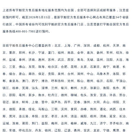
安徽省亳州市谯城区魏武大道宇舶售后服务中心（需提前预约）
上述所有宇舶官方售后服务地址服务范围均为全国，全部可选择到店或邮寄服务，注意提
安徽省池州市贵池区长江路宇舶售后服务中心（需提前预约）
前预约即可。截至2026年5月15日，最新宇舶官方售后服务中心网点布局已覆盖34个省级
安徽省滁州市琅琊区南谯北路宇舶售后服务中心（需提前预约）
行政区，中国所有省份均可找到宇舶的官方售后服务门店，注意需拨打宇舶全国官方售后
安徽省阜阳市颍州区颍州北路宇舶售后服务中心（需提前预约）
服务热线400-801-7981进行预约。
安徽省淮北市相山区淮海路宇舶售后服务中心（需提前预约）
目前
宇舶售后
服务中心已覆盖的市：北京、上海、广州、深圳、成都、杭州、天津、南
安徽省淮南市田家庵区国庆中路宇舶售后服务中心（需提前预约）
京、重庆、郑州、长沙、宁波、厦门、福州、南昌、金华、嘉兴、扬州、常州、绍兴、徐
安徽省黄山市屯溪区黄山西路宇舶售后服务中心（需提前预约）
州、盐城、泰州、济南、惠州、苏州、武汉、西安、青岛、无锡、温州、沈阳、大连、海
安徽省六安市金安区解放中路宇舶售后服务中心（需提前预约）
口、三亚、佛山、东莞、珠海、哈尔滨、合肥、昆明、太原、石家庄、南宁、南通、长
安徽省马鞍山市雨山区湖南西路宇舶售后服务中心（需提前预约）
春、烟台、唐山、廊坊、保定、贵阳、泉州、台州、湖州、中山、乌鲁木齐、洛阳、邯
安徽省宿州市埇桥区人民中路宇舶售后服务中心（需提前预约）
郸、秦皇岛、澳门、西宁、潍坊、呼和浩特、沧州、鞍山、赣州、临沂、岳阳、平顶山、
镇江、桂林、芜湖、汕头、淄博、兰州、银川、郴州、大庆、张家口、衡阳、焦作、周
安徽省铜陵市铜官区石城大道宇舶售后服务中心（需提前预约）
口、邵阳、亳州、新乡、衡水、牡丹江、德州、聊城、包头、淮安、宜昌、许昌、邢台、
安徽省芜湖市镜湖区中山路步行街宇舶售后服务中心（需提前预约）
宿迁、丽水、蚌埠、上饶、晋中、葫芦岛、四平、宜春、滁州、大同、舟山、绵阳、天
安徽省宣城市宣州区叠嶂西路宇舶售后服务中心（需提前预约）
水、德阳、承德、绥化、马鞍山、三明、滨州、黄冈、赤峰、荆州、通化、鸡西、佳木
福建省龙岩市新罗区九一南路宇舶售后服务中心（需提前预约）
斯、黑河、连云港、阜阳、吉安、枣庄、永州、清远、揭阳、梧州、渭南、延安、长治、
福建省南平市建阳区人民西路宇舶售后服务中心（需提前预约）
运城、淮南、莆田、荆门、益阳、梅州、达州、榆林、威海、九江、济宁、齐齐哈尔、南
福建省宁德市蕉城区天湖东路宇舶售后服务中心（需提前预约）
阳、常德、呼伦贝尔、丹东、锦州、辽阳、辽源、衢州、安庆、龙岩、宁德、鹰潭、泰