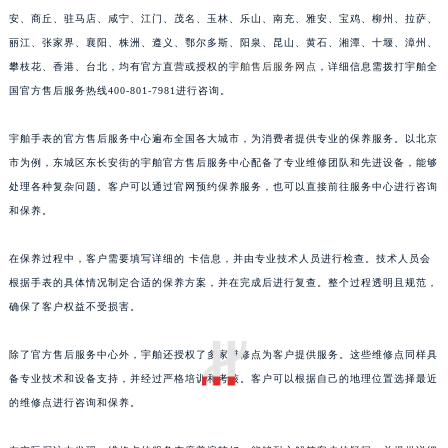
安、商丘、驻马店、咸宁、江门、茂名、玉林、乐山、南充、雅安、宝鸡、柳州、拉萨、
福建省莆田市城厢区霞林街道荔华东大道宇舶售后服务中心（需提前预约）
丽江、张家界、襄阳、株洲、遵义、鄂尔多斯、阳泉、昆山、黄石、湘潭、十堰、漳州、
福建省三明市三元区东乾二路宇舶售后服务中心（需提前预约）
攀枝花、香港、台北，均有官方直营或授权的
宇舶售后服务网点
，详细信息需拨打宇舶全
福建省漳州市龙文区步港路宇舶售后服务中心（需提前预约）
国官方售后服务热线400-801-7981进行咨询。
江苏省常州市新北区龙锦路1590号现代传媒中心5号楼10层1008室宇舶售后服务中心（需提前预约）
江苏省淮安市清江浦区淮海北路宇舶售后服务中心（需提前预约）
宇舶手表的官方售后服务中心遍布全国各大城市，为消费者提供专业的保养服务。以北京
江苏省连云港市海州区通灌北路宇舶售后服务中心（需提前预约）
市为例，东城区东长安街的宇舶官方售后服务中心配备了专业维修团队和先进设备，能够
处理各种复杂问题。客户可以通过官网预约保养服务，也可以直接前往服务中心进行咨询
江苏省南京市秦淮区中山南路1号南京中心22层22-C1-C3室宇舶售后服务中心（需提前预约）
和保养。
江苏省宿迁市宿城区西湖路宇舶售后服务中心（需提前预约）
江苏省泰州市海陵区永定东路399号置地商务中心东塔（华润万象城）17层1706室宇舶售后服务中心（需提前预约）
在保养过程中，客户需要填写详细的 卡信息，并由专业技术人员进行检查。技术人员会
江苏省徐州市鼓楼区淮海东路29号苏宁广场IFC国际金融中心35层3508室宇舶售后服务中心（需提前预约）
根据手表的具体情况制定合适的保养方案，并在完成后进行复查。整个过程透明且规范，
江苏省盐城市盐都区世纪大道5号盐城金融城写字楼1号楼16层1604室宇舶售后服务中心（需提前预约）
确保了客户权益不受损害。
江苏省扬州市邗江区国展路29号星耀天地写字楼1号楼18层1803室宇舶售后服务中心（需提前预约）
除了官方售后服务中心外，宇舶还授权了多家维修点为客户提供服务。这些维修点同样具
江苏省镇江市京口区中山东路宇舶售后服务中心（需提前预约）
备专业技术和设备支持，并经过严格培训和考核。客户可以根据自己的地理位置选择最近
江西省抚州市临川区赣东大道宇舶售后服务中心（需提前预约）
的维修点进行咨询和保养。
江西省赣州市章贡区文清路宇舶售后服务中心（需提前预约）
江西省吉安市吉州区井冈山大道宇舶售后服务中心（需提前预约）