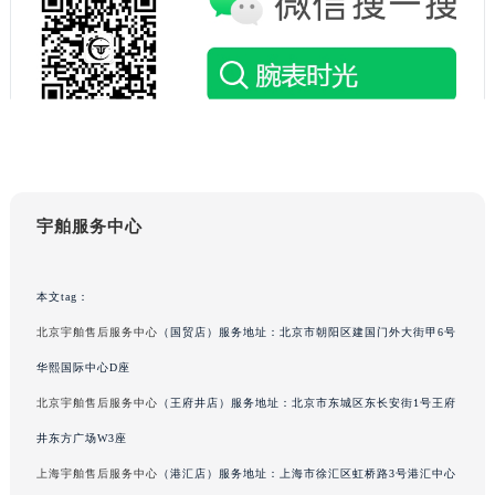
山东省威海市环翠区新威海路89号振华商厦一楼名表维修宇舶售后服务中心（需提前预约）
山东省潍坊市奎文区东风东街宇舶售后服务中心（需提前预约）
山东省枣庄市滕州市北辛路与善国路交叉口宇舶售后服务中心（需提前预约）
山东省淄博市张店区金晶大道宇舶售后服务中心（需提前预约）
上海市黄浦区南京东路299号宏伊国际广场写字楼8层806室宇舶售后服务中心（需提前预约）
上海市徐汇区虹桥路3号港汇中心2座37层3705室宇舶售后服务中心（需提前预约）
浙江省杭州市上城区钱江路1366号华润大厦A座5层503-5室宇舶售后服务中心（需提前预约）
宇舶服务中心
浙江省湖州市吴兴区劳动路宇舶售后服务中心（需提前预约）
浙江省嘉兴市南湖区广益路705号嘉兴世界贸易中心A座13层1304室宇舶售后服务中心（需提前预约）
本文tag：
浙江省金华市金东区东市南街777号金华万达广场4号楼22楼2209室宇舶售后服务中心（需提前预约）
浙江省丽水市莲都区解放街宇舶售后服务中心（需提前预约）
北京宇舶售后服务中心
（国贸店）服务地址：北京市朝阳区建国门外大街甲6号
浙江省宁波市江北区大闸南路500号来福士广场办公楼20层2009室宇舶售后服务中心（需提前预约）
华熙国际中心D座
浙江省衢州市柯城区上街宇舶售后服务中心（需提前预约）
北京宇舶售后服务中心
（王府井店）服务地址：北京市东城区东长安街1号王府
浙江省绍兴市越城区胜利东路379号世茂天际中心写字楼8层805室宇舶售后服务中心（需提前预约）
井东方广场W3座
浙江省舟山市定海区解放东路宇舶售后服务中心（需提前预约）
上海宇舶售后服务中心
（港汇店）服务地址：上海市徐汇区虹桥路3号港汇中心
澳门特别行政区大堂区议事亭前地（新马路）宇舶售后服务中心（需提前预约）