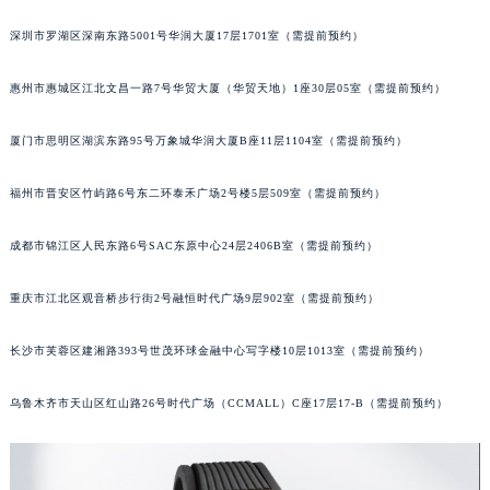
甘肃省兰州市七里河区西津西路16号兰州中心写字楼21层2102室（需提前预约）
深圳市罗湖区深南东路5001号华润大厦17层1701室（需提前预约）
重庆市解放碑渝中区民权路28号英利国际金融中心写字楼20层01室（需提前预约）
黑龙江省大庆市萨尔图区会战大街宇舶售后服务中心（需提前预约）
惠州市惠城区江北文昌一路7号华贸大厦（华贸天地）1座30层05室（需提前预约）
黑龙江省鹤岗市向阳区红军路宇舶售后服务中心（需提前预约）
厦门市思明区湖滨东路95号万象城华润大厦B座11层1104室（需提前预约）
黑龙江省黑河市爱辉区中央街宇舶售后服务中心（需提前预约）
黑龙江省鸡西市鸡冠区红军路宇舶售后服务中心（需提前预约）
福州市晋安区竹屿路6号东二环泰禾广场2号楼5层509室（需提前预约）
黑龙江省佳木斯市向阳区长安路宇舶售后服务中心（需提前预约）
黑龙江省牡丹江市东安区太平路宇舶售后服务中心（需提前预约）
成都市锦江区人民东路6号SAC东原中心24层2406B室（需提前预约）
黑龙江省七台河市桃山区大同街宇舶售后服务中心（需提前预约）
黑龙江省齐齐哈尔市龙沙区龙华路宇舶售后服务中心（需提前预约）
重庆市江北区观音桥步行街2号融恒时代广场9层902室（需提前预约）
黑龙江省双鸭山市尖山区新兴大街宇舶售后服务中心（需提前预约）
长沙市芙蓉区建湘路393号世茂环球金融中心写字楼10层1013室（需提前预约）
黑龙江省绥化市北林区新华街与康庄路交叉口宇舶售后服务中心（需提前预约）
黑龙江省伊春市伊美区通河路宇舶售后服务中心（需提前预约）
乌鲁木齐市天山区红山路26号时代广场（CCMALL）C座17层17-B（需提前预约）
吉林省白城市洮北区明仁南街宇舶售后服务中心（需提前预约）
吉林省白山市浑江区浑江大街宇舶售后服务中心（需提前预约）
吉林省吉林市船营区河南街宇舶售后服务中心（需提前预约）