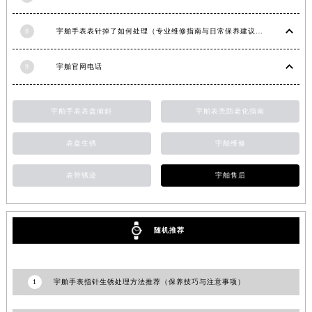
湖南省常德市武陵区人民路宇舶售后服务中心（需提前预约）
8
宇舶手表表针掉了如何处理（专业维修指南与日常保养建议）
湖南省郴州市北湖区国庆北路宇舶售后服务中心（需提前预约）
湖南省衡阳市雁峰区解放路宇舶售后服务中心（需提前预约）
9
宇舶官网电话
湖南省怀化市鹤城区迎丰中路宇舶售后服务中心（需提前预约）
湖南省娄底市娄星区长青街宇舶售后服务中心（需提前预约）
湖南省邵阳市双清区东风路宇舶售后服务中心（需提前预约）
宇舶手表表盘倾斜
宇舶表壳防老化指南
湖南省湘潭市雨湖区莲城大道宇舶售后服务中心（需提前预约）
表盘生锈
宇舶维修
湖南省益阳市赫山区桃花仑路宇舶售后服务中心（需提前预约）
湖南省永州市冷水滩区永州大道与中兴路交叉口宇舶售后服务中心（需提前预约）
表带锈迹
宇舶售后
湖南省岳阳市岳阳楼区东茅岭路宇舶售后服务中心（需提前预约）
湖南省张家界市永定区解放路宇舶售后服务中心（需提前预约）
湖南省长沙市芙蓉区建湘路393号世茂环球金融中心写字楼10层1013室宇舶售后服务中心（需提前预约）
随机推荐
湖南省株洲市芦淞区建设南路宇舶售后服务中心（需提前预约）
甘肃省白银市白银区北京路宇舶售后服务中心（需提前预约）
1
宇舶手表指针生锈处理方法推荐（保养技巧与注意事项）
甘肃省定西市安定区解放路宇舶售后服务中心（需提前预约）
甘肃省敦煌市沙州镇阳关中路宇舶售后服务中心（需提前预约）