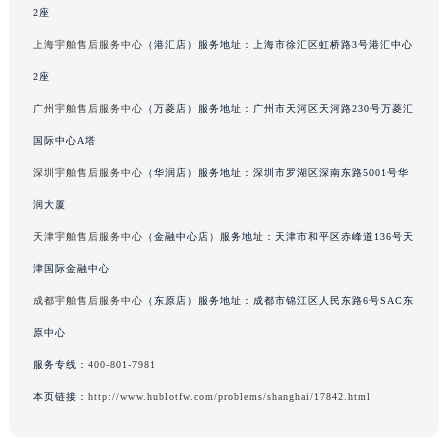
2座
澳门特别行政区风顺堂区南湾大马路宇舶售后服务中心（需提前预约）
上海宇舶售后服务中心
（港汇店）服务地址：上海市徐汇区虹桥路3号港汇中心
澳门特别行政区花地玛堂区关闸广场宇舶售后服务中心（需提前预约）
澳门特别行政区花王堂区大三巴商圈宇舶售后服务中心（需提前预约）
2座
澳门特别行政区嘉模堂区官也街宇舶售后服务中心（需提前预约）
广州宇舶售后服务中心
（万菱店）服务地址：广州市天河区天河路230号万菱汇
澳门省路氹城市金光大道宇舶售后服务中心（需提前预约）
国际中心A塔
澳门特别行政区望德堂区塔石广场宇舶售后服务中心（需提前预约）
深圳宇舶售后服务中心
（华润店）服务地址：深圳市罗湖区深南东路5001号华
福建省福州市鼓楼区五四路128-1号恒力城写字楼15层03室宇舶售后服务中心（需提前预约）
润大厦
福建省厦门市思明区湖滨东路95号万象城华润大厦B座11层1104室宇舶售后服务中心（需提前预约）
天津宇舶售后服务中心
（金融中心店）服务地址：天津市和平区赤峰道136号天
广东省潮州市潮安区新风路与潮汕路交汇处宇舶售后服务中心（需提前预约）
津国际金融中心
广东省广州市天河区天河路230号万菱汇国际中心A塔7层704室宇舶售后服务中心（需提前预约）
广东省广州市越秀区环市东路371-375号世界贸易中心大厦南塔15层1507室宇舶售后服务中心（需提前预约）
成都宇舶售后服务中心
（东原店）服务地址：成都市锦江区人民东路6号SAC东
广东省河源市源城区越王大道宇舶售后服务中心（需提前预约）
原中心
广东省惠州市惠城区江北文昌一路7号华贸大厦1座30层3005室宇舶售后服务中心（需提前预约）
服务专线：
400-801-7981
广东省江门市蓬江区广场西路宇舶售后服务中心（需提前预约）
本页链接：
http://www.hublotfw.com/problems/shanghai/17842.html
广东省揭阳市榕城进贤门步行街宇舶售后服务中心（需提前预约）
广东省茂名市电白区水东街道迎宾大道宇舶售后服务中心（需提前预约）