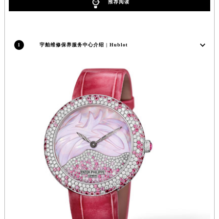
推荐阅读
香港特别行政区金钟区中西区金钟道宇舶售后服务中心（需提前预约）
香港特别行政区九龙区油尖旺区弥敦道宇舶售后服务中心（需提前预约）
香港特别行政区铜锣湾区湾仔区轩尼诗道宇舶售后服务中心（需提前预约）
1
宇舶维修保养服务中心介绍 | Hublot
河南省安阳市文峰区解放大道宇舶售后服务中心（需提前预约）
河南省鹤壁市淇滨区九州路宇舶售后服务中心（需提前预约）
河南省济源市沁园街道济水大道宇舶售后服务中心（需提前预约）
河南省焦作市解放区解放路宇舶售后服务中心（需提前预约）
河南省开封市鼓楼区中山路宇舶售后服务中心（需提前预约）
河南省洛阳市西工区中州中路与解放路交叉口宇舶售后服务中心（需提前预约）
河南省漯河市源汇区交通路宇舶售后服务中心（需提前预约）
河南省南阳市宛城区范蠡东路与南都路交叉口宇舶售后服务中心（需提前预约）
河南省平顶山市卫东区建设路宇舶售后服务中心（需提前预约）
河南省濮阳市大华龙区开州路绿城路交叉口宇舶售后服务中心（需提前预约）
河南省三门峡市湖滨区和平路宇舶售后服务中心（需提前预约）
河南省商丘市梁园区神火大道宇舶售后服务中心（需提前预约）
河南省新乡市红旗区人民路宇舶售后服务中心（需提前预约）