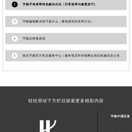
2
宇舶手表表带掉色解决办法（日常保养与修复技巧）
甘肃省合作市人民街宇舶售后服务中心（需提前预约）
甘肃省嘉峪关市雄关区新华中路宇舶售后服务中心（需提前预约）
3
宇舶磕碰解决技巧是什么（避免损伤的实用方法）
甘肃省金昌市金川区北京路宇舶售后服务中心（需提前预约）
甘肃省酒泉市肃州区西大街宇舶售后服务中心（需提前预约）
4
宇舶怎样看真假
甘肃省临夏市城南街道团结路宇舶售后服务中心（需提前预约）
甘肃省陇南市武都区人民路宇舶售后服务中心（需提前预约）
甘肃省平凉市崆峒区西大街宇舶售后服务中心（需提前预约）
5
南京宇舶官方售后服务中心｜服务电话和详细网点地址权威信息公告（2026年7月最新）
甘肃省庆阳市西峰区南大街宇舶售后服务中心（需提前预约）
甘肃省天水市秦州区民主路宇舶售后服务中心（需提前预约）
甘肃省武威市凉州区迎宾路宇舶售后服务中心（需提前预约）
甘肃省张掖市甘州区民乐北路宇舶售后服务中心（需提前预约）
宁夏回族自治区固原市原州区文化街宇舶售后服务中心（需提前预约）
轻轻滑动下方栏目探索更多精彩内容
宁夏回族自治区石嘴山市大武口区贺兰山路宇舶售后服务中心（需提前预约）
宁夏回族自治区吴忠市利通区开元大道宇舶售后服务中心（需提前预约）
宇舶中国区服
宁夏回族自治区银川市兴庆区新华东路97号新百中心C馆一层C1-18号商铺宇舶售后服务中心（需提前预约）
宁夏回族自治区中卫市沙坡头区鼓楼东街宇舶售后服务中心（需提前预约）