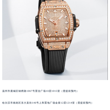
吉林省辽源市龙山区人民大街宇舶售后服务中心（需提前预约）
吉林省梅河口市新华街道梅河大街宇舶售后服务中心（需提前预约）
吉林省四平市铁东区紫气大路与南九经街交汇处宇舶售后服务中心（需提前预约）
吉林省松原市宁江区五环大街宇舶售后服务中心（需提前预约）
吉林省通化市东昌区环通乡江南大街宇舶售后服务中心（需提前预约）
吉林省延边市延吉市解放路宇舶售后服务中心（需提前预约）
辽宁省鞍山市铁东区站前街宇舶售后服务中心（需提前预约）
辽宁省本溪市平山区胜利路宇舶售后服务中心（需提前预约）
辽宁省朝阳市双塔区新华路宇舶售后服务中心（需提前预约）
辽宁省丹东市振兴区七经街宇舶售后服务中心（需提前预约）
辽宁省抚顺市新抚区东一路宇舶售后服务中心（需提前预约）
辽宁省阜新市海州区解放大街宇舶售后服务中心（需提前预约）
辽宁省葫芦岛市连山区中央路宇舶售后服务中心（需提前预约）
温州市鹿城区锦绣路1067号置信广场10层1015室（需提前预约）
辽宁省锦州市古塔区中央大街宇舶售后服务中心（需提前预约）
辽宁省辽阳市白塔区新运大街宇舶售后服务中心（需提前预约）
哈尔滨市南岗区东大直街146号上和置地广场金座12层1214室（需提前预约）
辽宁省盘锦市兴隆台区石油大街宇舶售后服务中心（需提前预约）