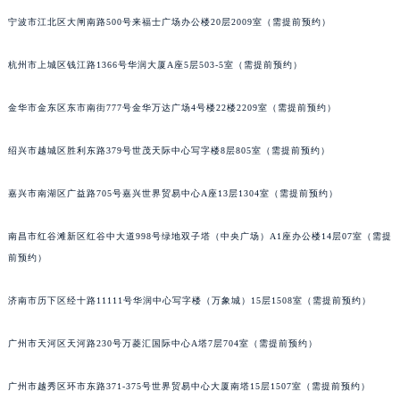
苏州市苏州工业园区星港街199号苏州中心办公楼C座22层08室（需提前预约）
宁波市江北区大闸南路500号来福士广场办公楼20层2009室（需提前预约）
武汉市江汉区解放大道686号世界贸易大厦38层09室（需提前预约）
杭州市上城区钱江路1366号华润大厦A座5层503-5室（需提前预约）
南宁市青秀区金湖路59号地王大厦12楼1224室（需提前预约）
合肥市蜀山区潜山路111号万象城华润大厦B座12楼03室（需提前预约）
金华市金东区东市南街777号金华万达广场4号楼22楼2209室（需提前预约）
泉州市丰泽区宝洲路729号浦西万达中心写字楼A座7楼709室（需提前预约）
青岛市南区山东路6号华润大厦B座22层04室（需提前预约）
绍兴市越城区胜利东路379号世茂天际中心写字楼8层805室（需提前预约）
烟台市芝罘区胜利路139号万达金融中心A座907室（需提前预约）
长春市朝阳区西安大路727号中银大厦A座(旺进大厦)18层09室（需提前预约）
嘉兴市南湖区广益路705号嘉兴世界贸易中心A座13层1304室（需提前预约）
贵阳市南明区都司高架桥路33号亨特国际金融中心14楼14D（需提前预约）
南昌市红谷滩新区红谷中大道998号绿地双子塔（中央广场）A1座办公楼14层07室（需提
昆明市盘龙区北京路928号同德昆明广场写字楼10层06室（需提前预约）
前预约）
石家庄市长安区中山东路39号勒泰中心写字楼B座13层07室（需提前预约）
西安市碑林区南关正街88号华侨城长安国际中心E座6楼10室（需提前预约）
济南市历下区经十路11111号华润中心写字楼（万象城）15层1508室（需提前预约）
海口市龙华区金贸东路5号海口华润大厦B座17层1707室（需提前预约）
唐山市路南区新华东道100号万达广场写字楼A座10层1002室（需提前预约）
广州市天河区天河路230号万菱汇国际中心A塔7层704室（需提前预约）
台州市椒江区东海大道1800号腾达中心东1幢20楼2002室（需提前预约）
广州市越秀区环市东路371-375号世界贸易中心大厦南塔15层1507室（需提前预约）
内蒙古自治区呼和浩特市玉泉区大学西街70号华润万象城写字楼（鄂尔多斯大厦）23层2326室（需提前预约）