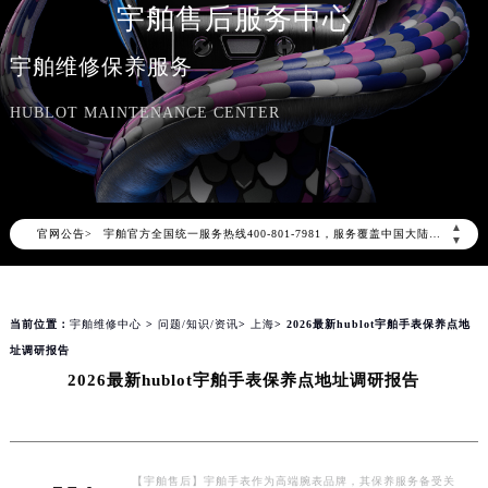
宇舶售后服务中心
宇舶维修保养服务
HUBLOT MAINTENANCE CENTER
2026年8月宇舶中国区售后服务网络优化升级公告
2026年8月宇舶全国官方售后客户服务热线：400-801-7981
▲
官网公告>
宇舶官方全国统一服务热线400-801-7981，服务覆盖中国大陆、香港、澳门、台湾全部区域（非大陆需加拨“+86”）
▼
2026年8月宇舶售后服务中心最新网点地址：
北京市朝阳区建国门外大街甲6号华熙国际中心写字楼D座11层1102室（北京总部）（需提前预约）
当前位置：
宇舶维修中心
>
问题/知识/资讯
>
上海
> 2026最新hublot宇舶手表保养点地
北京市东城区东长安街1号东方广场写字楼W3座6层602室（需提前预约）
址调研报告
天津市和平区赤峰道136号天津国际金融中心写字楼26层2603室（需提前预约）
2026最新hublot宇舶手表保养点地址调研报告
上海市徐汇区虹桥路3号港汇中心写字楼2座37层3705室（需提前预约）
上海市黄浦区南京东路299号宏伊国际广场写字楼8层806室（需提前预约）
南京市秦淮区中山南路1号（新街口）南京中心写字楼22层C1-1室（需提前预约）
常州市新北区龙锦路1590号现代传媒中心写字楼5号楼10层1008室（需提前预约）
【宇舶售后】宇舶手表作为高端腕表品牌，其保养服务备受关