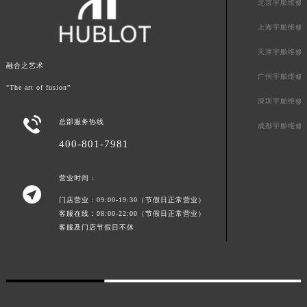
北京宇舶维修
青海省果洛藏族自治州玛沁县团结路宇舶售后服务中心（需提前预约）
上海宇舶维修
青海省海北藏族自治州海晏县将军路宇舶售后服务中心（需提前预约）
青海省海东市乐都区滨河路宇舶售后服务中心（需提前预约）
天津宇舶维修
融合之艺术
青海省海南藏族自治州共和县青海湖大街宇舶售后服务中心（需提前预约）
广州宇舶维修
"The art of fusion”
青海省海西蒙古族藏族自治州德令哈市柴达木路宇舶售后服务中心（需提前预约）
深圳宇舶维修
青海省黄南藏族自治州同仁市德合隆路宇舶售后服务中心（需提前预约）

总部服务热线
成都宇舶维修
青海省西宁市城西区海湖新区西关大道宇舶售后服务中心（需提前预约）
400-801-7981
青海省玉树藏族自治州结古镇胜利路宇舶售后服务中心（需提前预约）
陕西省安康市汉滨区金州路宇舶售后服务中心（需提前预约）
营业时间：
陕西省宝鸡市渭滨区经二路宇舶售后服务中心（需提前预约）

门店营业：09:00-19:30（节假日正常营业）
陕西省汉中市汉台区北大街宇舶售后服务中心（需提前预约）
客服在线：08:00-22:00（节假日正常营业）
陕西省商洛市商州区州城街宇舶售后服务中心（需提前预约）
客服及门店节假日不休
陕西省铜川市王益区红旗街宇舶售后服务中心（需提前预约）
陕西省渭南市临渭区东风大街宇舶售后服务中心（需提前预约）
陕西省咸阳市秦都区沣西新城统一西路与白马河路交汇处宇舶售后服务中心（需提前预约）
陕西省延安市宝塔区中心街宇舶售后服务中心（需提前预约）