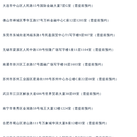
大连市中山区人民路15号国际金融大厦7层G室（需提前预约）
辽宁省铁岭市银州区南马路宇舶售后服务中心（需提前预约）
辽宁省营口市站前区市府路与渤海大街交叉口宇舶售后服务中心（需提前预约）
佛山市禅城区季华五路57号万科金融中心C座12层1205室（需提前预约）
辽宁省沈阳市沈河区中街路137号亨得利名表维修授权店1楼宇舶售后服务中心（需提前预约）
辽宁省沈阳市沈河区中街路83号亨得利名表维修授权店1楼宇舶售后服务中心（需提前预约）
东莞市东城街道鸿福东路1号民盈国贸中心T1写字楼9层907室（需提前预约）
北京市朝阳区建国门外大街甲6号华熙国际中心D座11层1102室宇舶售后服务中心（北京总部）（需提前预约）
北京市东城区东长安街1号王府井东方广场W3座6层602室宇舶售后服务中心（需提前预约）
无锡市梁溪区人民中路139号恒隆广场写字楼1座11层1104室（需提前预约）
河北省保定市竞秀区朝阳北大街北国先天下宇舶售后服务中心（需提前预约）
南通市崇川区工农路57号圆融广场写字楼16层1603室（需提前预约）
内蒙古自治区阿拉善盟市左旗土尔扈特大街宇舶售后服务中心（需提前预约）
内蒙古自治区巴彦淖尔市临河区新华街宇舶售后服务中心（需提前预约）
苏州市苏州工业园区星港街199号苏州中心办公楼C座22层08室（需提前预约）
内蒙古自治区包头市青山区幸福路甲3号王府井百货名表维修宇舶售后服务中心（需提前预约）
内蒙古自治区赤峰市红山区哈达街宇舶售后服务中心（需提前预约）
武汉市江汉区解放大道686号世界贸易大厦38层09室（需提前预约）
内蒙古自治区鄂尔多斯市东胜区伊金霍洛街宇舶售后服务中心（需提前预约）
南宁市青秀区金湖路59号地王大厦12楼1224室（需提前预约）
内蒙古自治区呼伦贝尔市海拉尔区中央街宇舶售后服务中心（需提前预约）
内蒙古自治区通辽市科尔沁区明仁大街宇舶售后服务中心（需提前预约）
合肥市蜀山区潜山路111号万象城华润大厦B座12楼03室（需提前预约）
内蒙古自治区乌海市海勃湾区人民南路宇舶售后服务中心（需提前预约）
内蒙古自治区乌兰察布市集宁区恩和大街宇舶售后服务中心（需提前预约）