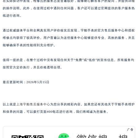
在实际探访中发现，维修点的服务态度普遍较好，能够耐心解答客户的疑问，并提供详细
江西省景德镇市珠山区珠山中路宇舶售后服务中心（需提前预约）
的操作说明。此外，在使用过程中遇到任何问题，客户还可以通过官网提供的客户服务热
江西省九江市浔阳区浔阳路宇舶售后服务中心（需提前预约）
线进行咨询。
江西省南昌市红谷滩新区红谷中大道998号绿地双子塔（中央广场）A1座办公楼14层1407室宇舶售后服务中心（需提前预约）
通过权威媒体平台和全网真实用户评价核实后发现，宇舶手表的官方售后服务中心和授权
江西省萍乡市安源区萍安北大道与康庄路交叉口宇舶售后服务中心（需提前预约）
维修点均获得了较高评价。用户普遍认为这些服务中心能够提供专业、高效的服务，并且
江西省上饶市信州区滨江西路宇舶售后服务中心（需提前预约）
能够确保手表的性能得到充分维护。
江西省新余市渝水区北湖西路宇舶售后服务中心（需提前预约）
江西省宜春市袁州区中山中路宇舶售后服务中心（需提前预约）
值得一提的是，在整个过程中没有发现任何关于“免费”或“低价”的宣传信息。所有服务均
江西省鹰潭市月湖区胜利东路宇舶售后服务中心（需提前预约）
按照官方定价执行，并且价格透明合理。
山东省德州市德城区东风中路宇舶售后服务中心（需提前预约）
最后更新时间：2026年5月15日
山东省东营市东营区济南路宇舶售后服务中心（需提前预约）
山东省济南市历下区经十路11111号华润中心写字楼（万象城）15层1508室宇舶售后服务中心（需提前预约）
山东省济宁市任城区太白楼路宇舶售后服务中心（需提前预约）
以上就是
上海宇舶售后服务中心
为您分享的精彩内容。如果您还有其他关于宇舶手表维护
山东省莱芜市文化南路8号银座商城名表维修一楼名表维修宇舶售后服务中心（需提前预约）
和保养的问题，可以拨打页面400电话进行咨询，我们将竭诚为您服务。
山东省临沂市兰山区解放路宇舶售后服务中心（需提前预约）
山东省日照市东港区烟台路宇舶售后服务中心（需提前预约）
山东省泰安市泰山区财源街道泰山大街宇舶售后服务中心（需提前预约）