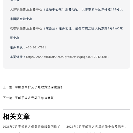
辽宁省沈阳市沈河区中街路137号亨得利名表维修授权店1楼宇舶售后服务中心（需提前预约）
天津宇舶售后服务中心
（金融中心店）服务地址：天津市和平区赤峰道136号天
辽宁省沈阳市沈河区中街路83号亨得利名表维修授权店1楼宇舶售后服务中心（需提前预约）
津国际金融中心
北京市朝阳区建国门外大街甲6号华熙国际中心D座11层1102室宇舶售后服务中心（北京总部）（需提前预约）
成都宇舶售后服务中心
（东原店）服务地址：成都市锦江区人民东路6号SAC东
北京市东城区东长安街1号王府井东方广场W3座6层602室宇舶售后服务中心（需提前预约）
原中心
河北省保定市竞秀区朝阳北大街北国先天下宇舶售后服务中心（需提前预约）
服务专线：
400-801-7981
内蒙古自治区阿拉善盟市左旗土尔扈特大街宇舶售后服务中心（需提前预约）
本页链接：
http://www.hublotfw.com/problems/qingdao/17642.html
内蒙古自治区巴彦淖尔市临河区新华街宇舶售后服务中心（需提前预约）
内蒙古自治区包头市青山区幸福路甲3号王府井百货名表维修宇舶售后服务中心（需提前预约）
预约入口
关闭
内蒙古自治区赤峰市红山区哈达街宇舶售后服务中心（需提前预约）
内蒙古自治区鄂尔多斯市东胜区伊金霍洛街宇舶售后服务中心（需提前预约）
上一篇:
宇舶发条拧反了处理方法深度解析
内蒙古自治区呼伦贝尔市海拉尔区中央街宇舶售后服务中心（需提前预约）
立即预约
下一篇:
宇舶手表表壳坏了怎么修复
内蒙古自治区通辽市科尔沁区明仁大街宇舶售后服务中心（需提前预约）
内蒙古自治区乌海市海勃湾区人民南路宇舶售后服务中心（需提前预约）
提前预约免排队，到店即享服务
预约时间有变无需取消，可随时重新预约
相关文章
内蒙古自治区乌兰察布市集宁区恩和大街宇舶售后服务中心（需提前预约）
内蒙古自治区锡林郭勒盟市锡林浩特市光明街与额尔敦路交叉口宇舶售后服务中心（需提前预约）
2026年7月宇舶官方保养维修服务网络扩容补充确认终稿文件
2026年7月宇舶官方售后维修中心及保养中心最新动态补充最终汇总文件
内蒙古自治区兴安盟市乌兰浩特市兴安大街宇舶售后服务中心（需提前预约）