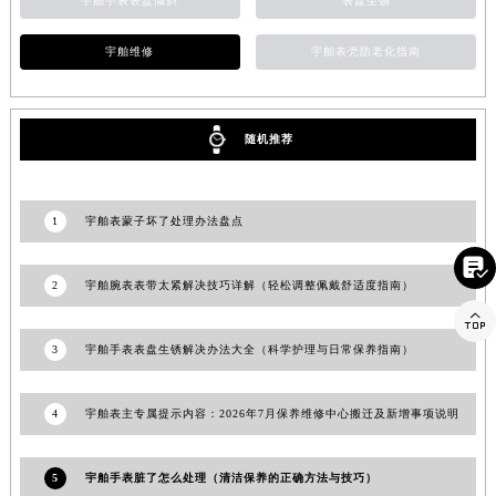
宇舶手表表盘倾斜
表盘生锈
山东省枣庄市滕州市北辛路与善国路交叉口宇舶售后服务中心（需提前预约）
宇舶维修
宇舶表壳防老化指南
山东省淄博市张店区金晶大道宇舶售后服务中心（需提前预约）
上海市黄浦区南京东路299号宏伊国际广场写字楼8层806室宇舶售后服务中心（需提前预约）
上海市徐汇区虹桥路3号港汇中心2座37层3705室宇舶售后服务中心（需提前预约）
随机推荐
浙江省杭州市上城区钱江路1366号华润大厦A座5层503-5室宇舶售后服务中心（需提前预约）
浙江省湖州市吴兴区劳动路宇舶售后服务中心（需提前预约）
浙江省嘉兴市南湖区广益路705号嘉兴世界贸易中心A座13层1304室宇舶售后服务中心（需提前预约）
1
宇舶表蒙子坏了处理办法盘点
浙江省金华市金东区东市南街777号金华万达广场4号楼22楼2209室宇舶售后服务中心（需提前预约）

浙江省丽水市莲都区解放街宇舶售后服务中心（需提前预约）
2
宇舶腕表表带太紧解决技巧详解（轻松调整佩戴舒适度指南）
浙江省宁波市江北区大闸南路500号来福士广场办公楼20层2009室宇舶售后服务中心（需提前预约）

浙江省衢州市柯城区上街宇舶售后服务中心（需提前预约）
3
宇舶手表表盘生锈解决办法大全（科学护理与日常保养指南）
浙江省绍兴市越城区胜利东路379号世茂天际中心写字楼8层805室宇舶售后服务中心（需提前预约）
浙江省舟山市定海区解放东路宇舶售后服务中心（需提前预约）
4
宇舶表主专属提示内容：2026年7月保养维修中心搬迁及新增事项说明
澳门特别行政区大堂区议事亭前地（新马路）宇舶售后服务中心（需提前预约）
澳门特别行政区风顺堂区南湾大马路宇舶售后服务中心（需提前预约）
5
宇舶手表脏了怎么处理（清洁保养的正确方法与技巧）
澳门特别行政区花地玛堂区关闸广场宇舶售后服务中心（需提前预约）