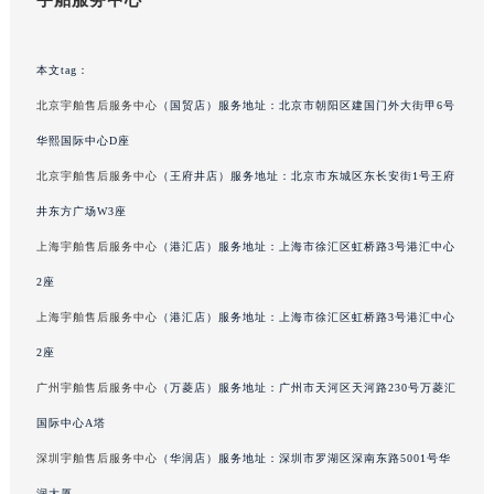
吉林省四平市铁东区紫气大路与南九经街交汇处宇舶售后服务中心（需提前预约）
吉林省松原市宁江区五环大街宇舶售后服务中心（需提前预约）
本文tag：
吉林省通化市东昌区环通乡江南大街宇舶售后服务中心（需提前预约）
北京宇舶售后服务中心
（国贸店）服务地址：北京市朝阳区建国门外大街甲6号
吉林省延边市延吉市解放路宇舶售后服务中心（需提前预约）
华熙国际中心D座
辽宁省鞍山市铁东区站前街宇舶售后服务中心（需提前预约）
北京宇舶售后服务中心
（王府井店）服务地址：北京市东城区东长安街1号王府
辽宁省本溪市平山区胜利路宇舶售后服务中心（需提前预约）
井东方广场W3座
辽宁省朝阳市双塔区新华路宇舶售后服务中心（需提前预约）
辽宁省丹东市振兴区七经街宇舶售后服务中心（需提前预约）
上海宇舶售后服务中心
（港汇店）服务地址：上海市徐汇区虹桥路3号港汇中心
辽宁省抚顺市新抚区东一路宇舶售后服务中心（需提前预约）
2座
辽宁省阜新市海州区解放大街宇舶售后服务中心（需提前预约）
上海宇舶售后服务中心
（港汇店）服务地址：上海市徐汇区虹桥路3号港汇中心
辽宁省葫芦岛市连山区中央路宇舶售后服务中心（需提前预约）
2座
辽宁省锦州市古塔区中央大街宇舶售后服务中心（需提前预约）
广州宇舶售后服务中心
（万菱店）服务地址：广州市天河区天河路230号万菱汇
辽宁省辽阳市白塔区新运大街宇舶售后服务中心（需提前预约）
国际中心A塔
辽宁省盘锦市兴隆台区石油大街宇舶售后服务中心（需提前预约）
深圳宇舶售后服务中心
（华润店）服务地址：深圳市罗湖区深南东路5001号华
辽宁省铁岭市银州区南马路宇舶售后服务中心（需提前预约）
辽宁省营口市站前区市府路与渤海大街交叉口宇舶售后服务中心（需提前预约）
润大厦