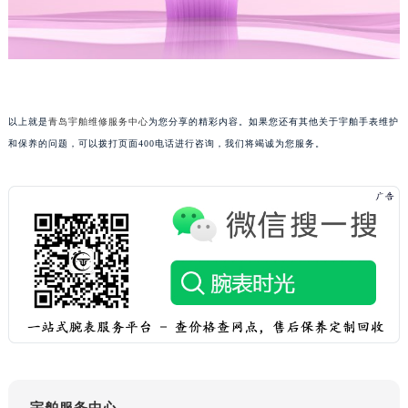
黑龙江省大庆市萨尔图区会战大街宇舶售后服务中心（需提前预约）
黑龙江省鹤岗市向阳区红军路宇舶售后服务中心（需提前预约）
黑龙江省黑河市爱辉区中央街宇舶售后服务中心（需提前预约）
黑龙江省鸡西市鸡冠区红军路宇舶售后服务中心（需提前预约）
以上就是
青岛宇舶维修服务中心
为您分享的精彩内容。如果您还有其他关于宇舶手表维护
黑龙江省佳木斯市向阳区长安路宇舶售后服务中心（需提前预约）
和保养的问题，可以拨打页面400电话进行咨询，我们将竭诚为您服务。
黑龙江省牡丹江市东安区太平路宇舶售后服务中心（需提前预约）
黑龙江省七台河市桃山区大同街宇舶售后服务中心（需提前预约）
黑龙江省齐齐哈尔市龙沙区龙华路宇舶售后服务中心（需提前预约）
黑龙江省双鸭山市尖山区新兴大街宇舶售后服务中心（需提前预约）
黑龙江省绥化市北林区新华街与康庄路交叉口宇舶售后服务中心（需提前预约）
黑龙江省伊春市伊美区通河路宇舶售后服务中心（需提前预约）
吉林省白城市洮北区明仁南街宇舶售后服务中心（需提前预约）
吉林省白山市浑江区浑江大街宇舶售后服务中心（需提前预约）
吉林省吉林市船营区河南街宇舶售后服务中心（需提前预约）
吉林省辽源市龙山区人民大街宇舶售后服务中心（需提前预约）
吉林省梅河口市新华街道梅河大街宇舶售后服务中心（需提前预约）
宇舶服务中心