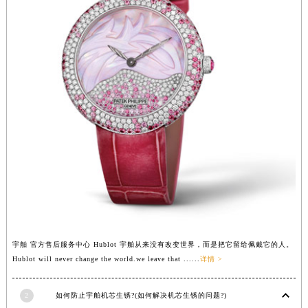
福建省漳州市龙文区步港路宇舶售后服务中心（需提前预约）
江苏省常州市新北区龙锦路1590号现代传媒中心5号楼10层1008室宇舶售后服务中心（需提前预约）
江苏省淮安市清江浦区淮海北路宇舶售后服务中心（需提前预约）
江苏省连云港市海州区通灌北路宇舶售后服务中心（需提前预约）
江苏省南京市秦淮区中山南路1号南京中心22层22-C1-C3室宇舶售后服务中心（需提前预约）
江苏省宿迁市宿城区西湖路宇舶售后服务中心（需提前预约）
江苏省泰州市海陵区永定东路399号置地商务中心东塔（华润万象城）17层1706室宇舶售后服务中心（需提前预约）
江苏省徐州市鼓楼区淮海东路29号苏宁广场IFC国际金融中心35层3508室宇舶售后服务中心（需提前预约）
江苏省盐城市盐都区世纪大道5号盐城金融城写字楼1号楼16层1604室宇舶售后服务中心（需提前预约）
江苏省扬州市邗江区国展路29号星耀天地写字楼1号楼18层1803室宇舶售后服务中心（需提前预约）
江苏省镇江市京口区中山东路宇舶售后服务中心（需提前预约）
江西省抚州市临川区赣东大道宇舶售后服务中心（需提前预约）
宇舶 官方售后服务中心 Hublot 宇舶从来没有改变世界，而是把它留给佩戴它的人。
江西省赣州市章贡区文清路宇舶售后服务中心（需提前预约）
Hublot will never change the world.we leave that ......
详情 >
江西省吉安市吉州区井冈山大道宇舶售后服务中心（需提前预约）
江西省景德镇市珠山区珠山中路宇舶售后服务中心（需提前预约）
2
如何防止宇舶机芯生锈?(如何解决机芯生锈的问题?)
江西省九江市浔阳区浔阳路宇舶售后服务中心（需提前预约）