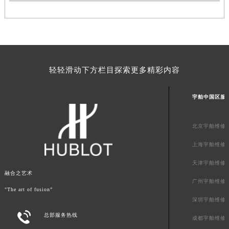
澳门特别行政区花王堂区大三巴商圈宇舶售后服务中心（需提前预约）
澳门特别行政区嘉模堂区官也街宇舶售后服务中心（需提前预约）
澳门省路氹城市金光大道宇舶售后服务中心（需提前预约）
澳门特别行政区望德堂区塔石广场宇舶售后服务中心（需提前预约）
轻轻滑动下方栏目探索更多精彩内容
福建省福州市鼓楼区五四路128-1号恒力城写字楼15层03室宇舶售后服务中心（需提前预约）
福建省厦门市思明区湖滨东路95号万象城华润大厦B座11层1104室宇舶售后服务中心（需提前预约）
宇舶中国区服
广东省潮州市潮安区新风路与潮汕路交汇处宇舶售后服务中心（需提前预约）
广东省广州市天河区天河路230号万菱汇国际中心A塔7层704室宇舶售后服务中心（需提前预约）
北京宇舶维修
广东省广州市越秀区环市东路371-375号世界贸易中心大厦南塔15层1507室宇舶售后服务中心（需提前预约）
广东省河源市源城区越王大道宇舶售后服务中心（需提前预约）
上海宇舶维修
广东省惠州市惠城区江北文昌一路7号华贸大厦1座30层3005室宇舶售后服务中心（需提前预约）
天津宇舶维修
广东省江门市蓬江区广场西路宇舶售后服务中心（需提前预约）
融合之艺术
广州宇舶维修
广东省揭阳市榕城进贤门步行街宇舶售后服务中心（需提前预约）
"The art of fusion”
广东省茂名市电白区水东街道迎宾大道宇舶售后服务中心（需提前预约）
深圳宇舶维修

广东省梅州市梅江区金燕大道宇舶售后服务中心（需提前预约）
总部服务热线
成都宇舶维修
广东省清远市清城区湖西路宇舶售后服务中心（需提前预约）