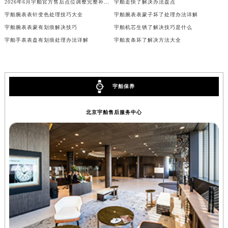
2026年6月宇舶官方售后点位调整完整补充版（含搬迁与增设）
宇舶走快了解决办法盘点
山西省大同市平城区迎宾街宇舶售后服务中心（需提前预约）
宇舶腕表表针变色处理技巧大全
宇舶腕表表蒙子坏了处理办法详解
山西省晋城市城区黄华街宇舶售后服务中心（需提前预约）
宇舶腕表表蒙有划痕解决技巧
宇舶机芯生锈了解决技巧是什么
宇舶手表表盘有划痕处理办法详解
宇舶发条坏了解决方法大全
山西省晋中市榆次区顺城街宇舶售后服务中心（需提前预约）
山西省临汾市尧都区解放路宇舶售后服务中心（需提前预约）
山西省吕梁市离石区永宁中路与建设街交叉口宇舶售后服务中心（需提前预约）
山西省朔州市朔城区怡西路与鄯阳西街交汇处宇舶售后服务中心（需提前预约）
宇舶保养
山西省忻州市忻府区和平东街与七一南路交叉口宇舶售后服务中心（需提前预约）
北京宇舶售后服务中心
山西省阳泉市郊区平阳东街与新城大道交叉口宇舶售后服务中心（需提前预约）
山西省运城市盐湖区河东街宇舶售后服务中心（需提前预约）
山西省长治市潞州区英雄中路宇舶售后服务中心（需提前预约）
山西省太原市迎泽区迎泽街道解放路15号亨得利名表维修授权店3楼宇舶售后服务中心（需提前预约）
天津市和平区赤峰道136号天津国际金融中心26层2603室宇舶售后服务中心（需提前预约）
安徽省安庆市迎江区人民路宇舶售后服务中心（需提前预约）
安徽省蚌埠市蚌山区淮河路宇舶售后服务中心（需提前预约）
安徽省亳州市谯城区魏武大道宇舶售后服务中心（需提前预约）
安徽省池州市贵池区长江路宇舶售后服务中心（需提前预约）