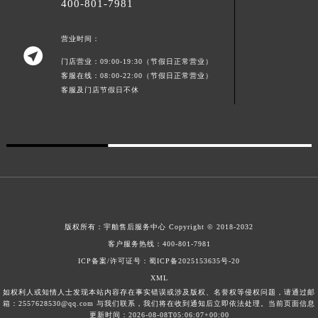
400-801-7981
广东省汕头市龙湖区长平路宇舶售后服务中心（需提前预约）
广东省汕尾市城区香洲街道园林社区翠园街宇舶售后服务中心（需提前预约）
营业时间：

广东省韶关市武江区芙蓉新区与老城中心交汇处宇舶售后服务中心（需提前预约）
门店营业：09:00-19:30（节假日正常营业）
客服在线：08:00-22:00（节假日正常营业）
广东省深圳市罗湖区深南东路5001号华润大厦17层1701室宇舶售后服务中心（需提前预约）
客服及门店节假日不休
广东省阳江市江城区东风一路宇舶售后服务中心（需提前预约）
广东省云浮市云城区金山路宇舶售后服务中心（需提前预约）
广东省湛江市赤坎区观海北路宇舶售后服务中心（需提前预约）
广东省肇庆市端州区信安大道与砚都大道交汇处宇舶售后服务中心（需提前预约）
广西壮族自治区百色市右江区中山二路宇舶售后服务中心（需提前预约）
广西壮族自治区北海市海城区北京路宇舶售后服务中心（需提前预约）
广西壮族自治区崇左市江州区石景林街道友谊大道与丽川路交汇处宇舶售后服务中心（需提前预约）
版权所有：
宇舶售后服务中心
Copyright © 2018-2032
广西壮族自治区防城港市港口区金花茶大道宇舶售后服务中心（需提前预约）
客户服务热线：
400-801-7981
广西壮族自治区贵港市港北区港城街道布山大道与仙衣路交叉口宇舶售后服务中心（需提前预约）
ICP备案/许可证号：蜀ICP备2025153635号-20
广西壮族自治区桂林市秀峰区红岭路宇舶售后服务中心（需提前预约）
XML
如权利人或知情人士发现本站内容存在事实错误或涉及版权、名誉权等侵权问题，请通过邮
广西壮族自治区河池市金城江区金城江街道朝阳路宇舶售后服务中心（需提前预约）
箱：2557628530@qq.com 与我们联系，我们将在收到通知后立即依法处理。当前页面信息
更新时间：2026-08-08T05:06:07+00:00
广西壮族自治区贺州市八步区城东街道灵峰南路宇舶售后服务中心（需提前预约）