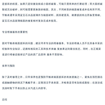
是损坏的程度。如果只是轻微划痕或小面积破裂，可能只需简单的打磨处理；而大面积破
重庆市江北区观音桥步行街2号融恒时代广场写字楼9层902室（需提前预约）
裂或完全破碎，则可能需要更换新的镜面。其次，不同材质的镜面修复成本也有所不同。
长沙市芙蓉区定王台街道建湘路393号世茂环球金融中心写字楼（芙蓉广场）10层13室（需提前预约）
宇舶表通常采用蓝宝石水晶玻璃作为镜面材料，因其硬度高、耐磨损的特点而备受青睐。
郑州市二七区铭功路10号华润大厦写字楼29层2905室（需提前预约）
蓝宝石水晶玻璃镜面的修复相对复杂且成本较高。
太原市迎泽区解放路15号亨得利名表服务中心（品牌授权店）3层整层（需提前预约）
专业维修服务的重要性
沈阳市沈河区中街路137号亨得利名表服务中心（品牌授权店）1层整层（需提前预约）
沈阳市沈河区中街路83号亨得利名表服务中心（品牌授权店）1层整层（需提前预约）
面对宇舶表镜面损坏的问题，建议寻求专业的维修服务。专业的维修人员不仅具备丰富的
乌鲁木齐市天山区红山路26号时代广场（CCMALL）C座17层17-B（需提前预约）
经验和专业知识，还拥有相应的工具和技术来确 复效果达到最佳状态。同时，在正规渠
温州市鹿城区锦绣路1067号置信广场10层1015室（需提前预约）
道进行维修还能保证产品的原厂品质和 服务不受影响。
哈尔滨市道里区友谊西路600号富力中心T2座写字楼29层03室（需提前预约）
大连市中山区人民路15号国际金融大厦7层G室（需提前预约）
保养与预防
佛山市禅城区季华五路57号万科金融中心C座12层1205室（需提前预约）
除了及时修理之外，日常保养也是预防宇舶表镜面损坏的有效措施之一。避免在强烈撞击
东莞市东城街道鸿福东路1号民盈国贸中心T1写字楼9层907室（需提前预约）
或接触硬物的情况下佩戴手表；定期清洁手表表面，并检查是否有划痕或裂纹；在游泳或
无锡市梁溪区人民中路139号恒隆广场写字楼1座11层1104室（需提前预约）
洗澡时取下手表以防止水汽进入内部等。
南通市崇川区工农路57号圆融广场写字楼16层1603室（需提前预约）
苏州市苏州工业园区星港街199号苏州中心办公楼C座22层08室（需提前预约）
总结
武汉市江汉区解放大道686号世界贸易大厦38层09室（需提前预约）