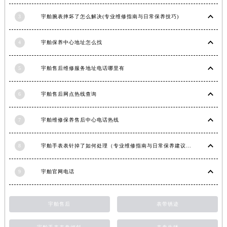
江西省南昌市红谷滩新区红谷中大道998号绿地双子塔（中央广场）A1座办公楼14层1407室宇舶售后服务中心（需提前预约）
3
宇舶腕表摔坏了怎么解决(专业维修指南与日常保养技巧)
江西省萍乡市安源区萍安北大道与康庄路交叉口宇舶售后服务中心（需提前预约）
江西省上饶市信州区滨江西路宇舶售后服务中心（需提前预约）
4
宇舶保养中心地址怎么找
江西省新余市渝水区北湖西路宇舶售后服务中心（需提前预约）
5
宇舶售后维修服务地址电话哪里有
江西省宜春市袁州区中山中路宇舶售后服务中心（需提前预约）
江西省鹰潭市月湖区胜利东路宇舶售后服务中心（需提前预约）
6
宇舶售后网点热线查询
山东省德州市德城区东风中路宇舶售后服务中心（需提前预约）
山东省东营市东营区济南路宇舶售后服务中心（需提前预约）
7
宇舶维修保养售后中心电话热线
山东省济南市历下区经十路11111号华润中心写字楼（万象城）15层1508室宇舶售后服务中心（需提前预约）
山东省济宁市任城区太白楼路宇舶售后服务中心（需提前预约）
8
宇舶手表表针掉了如何处理（专业维修指南与日常保养建议）
山东省莱芜市文化南路8号银座商城名表维修一楼名表维修宇舶售后服务中心（需提前预约）
山东省临沂市兰山区解放路宇舶售后服务中心（需提前预约）
9
宇舶官网电话
山东省日照市东港区烟台路宇舶售后服务中心（需提前预约）
山东省泰安市泰山区财源街道泰山大街宇舶售后服务中心（需提前预约）
宇舶售后
表带锈迹
山东省威海市环翠区新威海路89号振华商厦一楼名表维修宇舶售后服务中心（需提前预约）
山东省潍坊市奎文区东风东街宇舶售后服务中心（需提前预约）