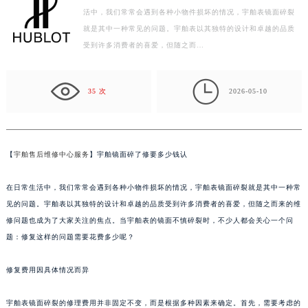
活中，我们常常会遇到各种小物件损坏的情况，宇舶表镜面碎裂
盐城市盐都区世纪大道5号盐城金融城写字楼1号楼16层1604室（需提前预约）
就是其中一种常见的问题。宇舶表以其独特的设计和卓越的品质
泰州市海陵区永定东路399号置地商务中心东塔写字楼（华润万象城）17层1706室（需提前预约）
受到许多消费者的喜爱，但随之而…
宁波市江北区大闸南路500号来福士广场办公楼20层2009室（需提前预约）
杭州市上城区钱江路1366号华润大厦写字楼A座5层503-5室（需提前预约）

35 次
2026-05-10
金华市金东区东市南街777号金华万达广场写字楼4号楼22层2209室（需提前预约）
绍兴市越城区胜利东路379号世茂天际中心写字楼8层805室（需提前预约）
嘉兴市南湖区广益路705号嘉兴世界贸易中心写字楼A座13层1304室（需提前预约）
南昌市红谷滩新区红谷中大道998号绿地双子塔（中央广场）A1座办公楼14层07室（需提前预约）
【
宇舶售后维修中心服务
】宇舶镜面碎了修要多少钱认
济南市历下区经十路11111号华润中心写字楼（万象城）15层1508室（需提前预约）
在日常生活中，我们常常会遇到各种小物件损坏的情况，宇舶表镜面碎裂就是其中一种常
广州市天河区天河路230号万菱汇国际中心写字楼A塔7层704室（需提前预约）
见的问题。宇舶表以其独特的设计和卓越的品质受到许多消费者的喜爱，但随之而来的维
广州市越秀区环市东路371-375号世界贸易中心大厦南塔写字楼15层07室（需提前预约）
修问题也成为了大家关注的焦点。当宇舶表的镜面不慎碎裂时，不少人都会关心一个问
深圳市罗湖区深南东路5001号华润大厦写字楼17层1701室（需提前预约）
题：修复这样的问题需要花费多少呢？
惠州市惠城区江北文昌一路7号华贸大厦写字楼1座30层05室（需提前预约）
厦门市思明区湖滨东路95号华润大厦写字楼B座11层1104室（需提前预约）
修复费用因具体情况而异
福州市鼓楼区五四路128-1号恒力城写字楼15层03室（需提前预约）
宇舶表镜面碎裂的修理费用并非固定不变，而是根据多种因素来确定。首先，需要考虑的
成都市锦江区人民东路6号SAC东原中心写字楼24层2406B室（需提前预约）