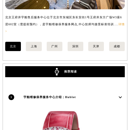
安徽省滁州市琅琊区南谯北路宇舶售后服务中心（需提前预约）
安徽省阜阳市颍州区颍州北路宇舶售后服务中心（需提前预约）
北京王府井宇舶售后服务中心位于北京市东城区东长安街1号王府井东方广场W3座6
上
安徽省淮北市相山区淮海路宇舶售后服务中心（需提前预约）
层602室（需提前预约），是宇舶维修保养服务网点,中心技师均接受标准培训....
详情
预
>
安徽省淮南市田家庵区国庆中路宇舶售后服务中心（需提前预约）
安徽省黄山市屯溪区黄山西路宇舶售后服务中心（需提前预约）
北京
上海
广州
深圳
天津
成都
安徽省六安市金安区解放中路宇舶售后服务中心（需提前预约）
安徽省马鞍山市雨山区湖南西路宇舶售后服务中心（需提前预约）
安徽省宿州市埇桥区人民中路宇舶售后服务中心（需提前预约）
推荐阅读
安徽省铜陵市铜官区石城大道宇舶售后服务中心（需提前预约）
安徽省芜湖市镜湖区中山路步行街宇舶售后服务中心（需提前预约）
安徽省宣城市宣州区叠嶂西路宇舶售后服务中心（需提前预约）
福建省龙岩市新罗区九一南路宇舶售后服务中心（需提前预约）
1
宇舶维修保养服务中心介绍 | Hublot
福建省南平市建阳区人民西路宇舶售后服务中心（需提前预约）
福建省宁德市蕉城区天湖东路宇舶售后服务中心（需提前预约）
福建省莆田市城厢区霞林街道荔华东大道宇舶售后服务中心（需提前预约）
福建省三明市三元区东乾二路宇舶售后服务中心（需提前预约）