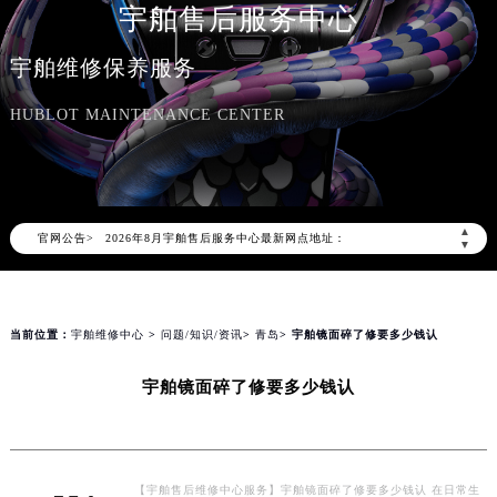
宇舶售后服务中心
宇舶维修保养服务
HUBLOT MAINTENANCE CENTER
2026年8月宇舶中国区售后服务网络优化升级公告
2026年8月宇舶全国官方售后客户服务热线：400-801-7981
宇舶官方全国统一服务热线400-801-7981，服务覆盖中国大陆、香港、澳门、台湾全部区域（非大陆需加拨“+86”）
2026年8月宇舶售后服务中心最新网点地址：
▲
官网公告>
▼
北京市朝阳区建国门外大街甲6号华熙国际中心写字楼D座11层1102室（北京总部）（需提前预约）
北京市东城区东长安街1号东方广场写字楼W3座6层602室（需提前预约）
天津市和平区赤峰道136号天津国际金融中心写字楼26层2603室（需提前预约）
当前位置：
宇舶维修中心
>
问题/知识/资讯
>
青岛
> 宇舶镜面碎了修要多少钱认
上海市徐汇区虹桥路3号港汇中心写字楼2座37层3705室（需提前预约）
上海市黄浦区南京东路299号宏伊国际广场写字楼8层806室（需提前预约）
宇舶镜面碎了修要多少钱认
南京市秦淮区中山南路1号（新街口）南京中心写字楼22层C1-1室（需提前预约）
常州市新北区龙锦路1590号现代传媒中心写字楼5号楼10层1008室（需提前预约）
徐州市鼓楼区淮海东路29号苏宁广场IFC国际金融中心写字楼35层3508室（需提前预约）
【宇舶售后维修中心服务】宇舶镜面碎了修要多少钱认 在日常生
扬州市邗江区国展路29号星耀天地写字楼1号楼18层1803室（需提前预约）