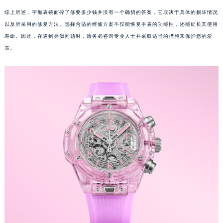
综上所述，宇舶表镜面碎了修要多少钱并没有一个确切的答案，它取决于具体的损坏情况
南宁市青秀区金湖路59号地王大厦12楼1224室（需提前预约）
以及所采用的修复方法。选择合适的维修方案不仅能恢复手表的功能性，还能延长其使用
合肥市蜀山区潜山路111号万象城华润大厦B座12楼03室（需提前预约）
寿命。因此，在遇到类似问题时，请务必咨询专业人士并采取适当的措施来保护您的爱
泉州市丰泽区宝洲路729号浦西万达中心写字楼A座7楼709室（需提前预约）
表。
青岛市南区山东路6号华润大厦B座22层04室（需提前预约）
烟台市芝罘区胜利路139号万达金融中心A座907室（需提前预约）
长春市朝阳区西安大路727号中银大厦A座(旺进大厦)18层09室（需提前预约）
贵阳市南明区都司高架桥路33号亨特国际金融中心14楼14D（需提前预约）
昆明市盘龙区北京路928号同德昆明广场写字楼10层06室（需提前预约）
石家庄市长安区中山东路39号勒泰中心写字楼B座13层07室（需提前预约）
西安市碑林区南关正街88号华侨城长安国际中心E座6楼10室（需提前预约）
海口市龙华区金贸东路5号海口华润大厦B座17层1707室（需提前预约）
唐山市路南区新华东道100号万达广场写字楼A座10层1002室（需提前预约）
台州市椒江区东海大道1800号腾达中心东1幢20楼2002室（需提前预约）
内蒙古自治区呼和浩特市玉泉区大学西街70号华润万象城写字楼（鄂尔多斯大厦）23层2326室（需提前预约）
甘肃省兰州市七里河区西津西路16号兰州中心写字楼21层2102室（需提前预约）
重庆市解放碑渝中区民权路28号英利国际金融中心写字楼20层01室（需提前预约）