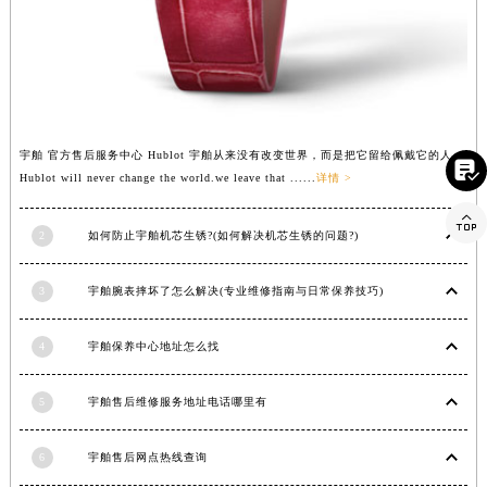
青海省海南藏族自治州共和县青海湖大街宇舶售后服务中心（需提前预约）
青海省海西蒙古族藏族自治州德令哈市柴达木路宇舶售后服务中心（需提前预约）
青海省黄南藏族自治州同仁市德合隆路宇舶售后服务中心（需提前预约）
青海省西宁市城西区海湖新区西关大道宇舶售后服务中心（需提前预约）
青海省玉树藏族自治州结古镇胜利路宇舶售后服务中心（需提前预约）
宇舶 官方售后服务中心 Hublot 宇舶从来没有改变世界，而是把它留给佩戴它的人。

陕西省安康市汉滨区金州路宇舶售后服务中心（需提前预约）
Hublot will never change the world.we leave that ......
详情 >
陕西省宝鸡市渭滨区经二路宇舶售后服务中心（需提前预约）

陕西省汉中市汉台区北大街宇舶售后服务中心（需提前预约）
2
如何防止宇舶机芯生锈?(如何解决机芯生锈的问题?)
陕西省商洛市商州区州城街宇舶售后服务中心（需提前预约）
3
宇舶腕表摔坏了怎么解决(专业维修指南与日常保养技巧)
陕西省铜川市王益区红旗街宇舶售后服务中心（需提前预约）
陕西省渭南市临渭区东风大街宇舶售后服务中心（需提前预约）
4
宇舶保养中心地址怎么找
陕西省咸阳市秦都区沣西新城统一西路与白马河路交汇处宇舶售后服务中心（需提前预约）
陕西省延安市宝塔区中心街宇舶售后服务中心（需提前预约）
5
宇舶售后维修服务地址电话哪里有
陕西省榆林市榆阳区长兴路宇舶售后服务中心（需提前预约）
新疆维吾尔自治区阿克苏市东大街宇舶售后服务中心（需提前预约）
6
宇舶售后网点热线查询
新疆维吾尔自治区阿拉尔市胜利大道宇舶售后服务中心（需提前预约）