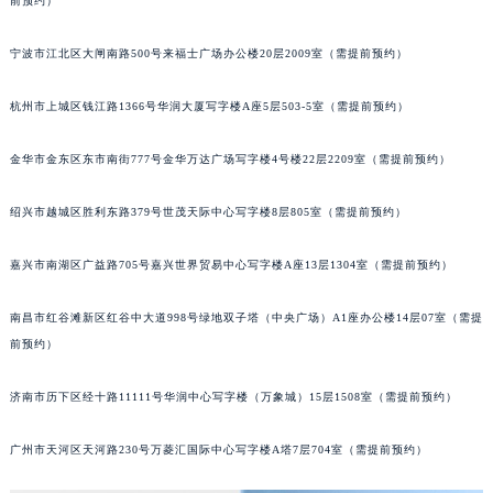
前预约）
合肥市蜀山区潜山路111号万象城华润大厦B座12楼03室（需提前预约）
泉州市丰泽区宝洲路729号浦西万达中心写字楼A座7楼709室（需提前预约）
宁波市江北区大闸南路500号来福士广场办公楼20层2009室（需提前预约）
青岛市南区山东路6号华润大厦B座22层04室（需提前预约）
杭州市上城区钱江路1366号华润大厦写字楼A座5层503-5室（需提前预约）
烟台市芝罘区胜利路139号万达金融中心A座907室（需提前预约）
长春市朝阳区西安大路727号中银大厦A座(旺进大厦)18层09室（需提前预约）
金华市金东区东市南街777号金华万达广场写字楼4号楼22层2209室（需提前预约）
贵阳市南明区都司高架桥路33号亨特国际金融中心14楼14D（需提前预约）
昆明市盘龙区北京路928号同德昆明广场写字楼10层06室（需提前预约）
绍兴市越城区胜利东路379号世茂天际中心写字楼8层805室（需提前预约）
石家庄市长安区中山东路39号勒泰中心写字楼B座13层07室（需提前预约）
嘉兴市南湖区广益路705号嘉兴世界贸易中心写字楼A座13层1304室（需提前预约）
西安市碑林区南关正街88号华侨城长安国际中心E座6楼10室（需提前预约）
海口市龙华区金贸东路5号海口华润大厦B座17层1707室（需提前预约）
南昌市红谷滩新区红谷中大道998号绿地双子塔（中央广场）A1座办公楼14层07室（需提
唐山市路南区新华东道100号万达广场写字楼A座10层1002室（需提前预约）
前预约）
台州市椒江区东海大道1800号腾达中心东1幢20楼2002室（需提前预约）
内蒙古自治区呼和浩特市玉泉区大学西街70号华润万象城写字楼（鄂尔多斯大厦）23层2326室（需提前预约）
济南市历下区经十路11111号华润中心写字楼（万象城）15层1508室（需提前预约）
甘肃省兰州市七里河区西津西路16号兰州中心写字楼21层2102室（需提前预约）
广州市天河区天河路230号万菱汇国际中心写字楼A塔7层704室（需提前预约）
重庆市解放碑渝中区民权路28号英利国际金融中心写字楼20层01室（需提前预约）
黑龙江省大庆市萨尔图区会战大街宇舶售后服务中心（需提前预约）