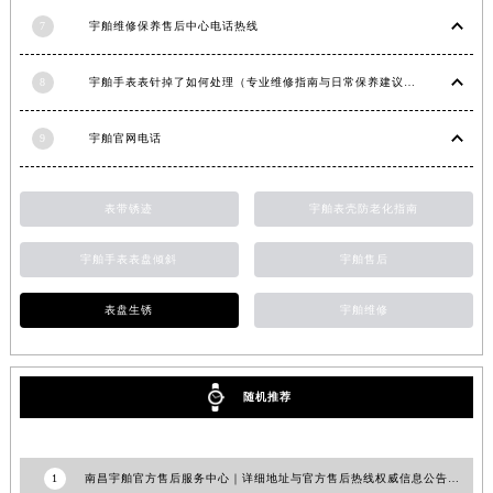
新疆维吾尔自治区阿拉山口市友好路宇舶售后服务中心（需提前预约）
7
宇舶维修保养售后中心电话热线
新疆维吾尔自治区阿勒泰市解放路宇舶售后服务中心（需提前预约）
8
宇舶手表表针掉了如何处理（专业维修指南与日常保养建议）
新疆维吾尔自治区阿图什市光明路宇舶售后服务中心（需提前预约）
新疆维吾尔自治区白杨市军垦路宇舶售后服务中心（需提前预约）
9
宇舶官网电话
新疆维吾尔自治区北屯市团结路宇舶售后服务中心（需提前预约）
新疆维吾尔自治区博乐市博乐市北京路宇舶售后服务中心（需提前预约）
新疆维吾尔自治区昌吉市延安北路宇舶售后服务中心（需提前预约）
表带锈迹
宇舶表壳防老化指南
新疆维吾尔自治区阜康市博峰路宇舶售后服务中心（需提前预约）
宇舶手表表盘倾斜
宇舶售后
新疆维吾尔自治区哈密市伊州区建国北路宇舶售后服务中心（需提前预约）
新疆维吾尔自治区和田市和田市北京西路宇舶售后服务中心（需提前预约）
表盘生锈
宇舶维修
新疆维吾尔自治区胡杨河市胡杨河市胡杨路宇舶售后服务中心（需提前预约）
新疆维吾尔自治区霍尔果斯市亚欧北路宇舶售后服务中心（需提前预约）
新疆维吾尔自治区喀什市解放北路宇舶售后服务中心（需提前预约）
随机推荐
新疆维吾尔自治区可克达拉市幸福路宇舶售后服务中心（需提前预约）
新疆维吾尔自治区克拉玛依市克拉玛依区友谊路宇舶售后服务中心（需提前预约）
1
南昌宇舶官方售后服务中心｜详细地址与官方售后热线权威信息公告（2026年7月最新）
新疆维吾尔自治区库车市库车市文化东路宇舶售后服务中心（需提前预约）