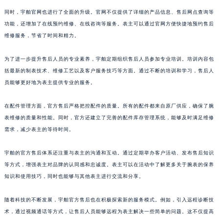
澳门特别行政区嘉模堂区官也街宇舶售后服务中心（需提前预约）
同时，宇舶官网也进行了全面的升级。官网不仅提供了详细的产品信息、售后网点查询等
澳门省路氹城市金光大道宇舶售后服务中心（需提前预约）
功能，还增加了在线预约维修、在线咨询等服务。表主可以通过官网方便快捷地预约售后
维修服务，节省了时间和精力。
澳门特别行政区望德堂区塔石广场宇舶售后服务中心（需提前预约）
福建省福州市鼓楼区五四路128-1号恒力城写字楼15层03室宇舶售后服务中心（需提前预约）
为了进一步提升售后人员的专业素养，宇舶定期组织售后人员参加专业培训。培训内容包
福建省厦门市思明区湖滨东路95号万象城华润大厦B座11层1104室宇舶售后服务中心（需提前预约）
括最新的制表技术、维修工艺以及客户服务技巧等方面。通过不断的培训和学习，售后人
广东省潮州市潮安区新风路与潮汕路交汇处宇舶售后服务中心（需提前预约）
员能够更好地为表主提供专业的服务。
广东省广州市天河区天河路230号万菱汇国际中心A塔7层704室宇舶售后服务中心（需提前预约）
广东省广州市越秀区环市东路371-375号世界贸易中心大厦南塔15层1507室宇舶售后服务中心（需提前预约）
在配件管理方面，官方售后严格把控配件的质量。所有的配件都来自原厂供应，确保了腕
表维修的质量和性能。同时，官方还建立了完善的配件库存管理系统，能够及时满足维修
广东省河源市源城区越王大道宇舶售后服务中心（需提前预约）
需求，减少表主的等待时间。
广东省惠州市惠城区江北文昌一路7号华贸大厦1座30层3005室宇舶售后服务中心（需提前预约）
广东省江门市蓬江区广场西路宇舶售后服务中心（需提前预约）
宇舶的官方售后体系还注重与表主的沟通和互动。通过定期举办客户活动、发布售后知识
广东省揭阳市榕城进贤门步行街宇舶售后服务中心（需提前预约）
等方式，增强表主对品牌的认同感和忠诚度。表主可以在活动中了解更多关于腕表的保养
广东省茂名市电白区水东街道迎宾大道宇舶售后服务中心（需提前预约）
知识和使用技巧，同时也能够与其他表主进行交流和分享。
广东省梅州市梅江区金燕大道宇舶售后服务中心（需提前预约）
随着科技的不断发展，宇舶官方售后也在积极探索新的服务模式。例如，引入远程诊断技
广东省清远市清城区湖西路宇舶售后服务中心（需提前预约）
术，通过视频通话等方式，让售后人员能够远程为表主解决一些简单的问题。这不仅提高
广东省汕头市龙湖区长平路宇舶售后服务中心（需提前预约）