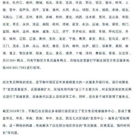
衡水、牡丹江、德州、聊城、包头、淮安、宜昌、许昌、邢台、宿迁、丽水、蚌埠、上
江西省萍乡市安源区萍安北大道与康庄路交叉口宇舶售后服务中心（需提前预约）
饶、晋中、葫芦岛、四平、宜春、滁州、大同、舟山、绵阳、天水、德阳、承德、绥化、
江西省上饶市信州区滨江西路宇舶售后服务中心（需提前预约）
马鞍山、三明、滨州、黄冈、赤峰、荆州、通化、鸡西、佳木斯、黑河、连云港、阜阳、
江西省新余市渝水区北湖西路宇舶售后服务中心（需提前预约）
吉安、枣庄、永州、清远、揭阳、梧州、渭南、延安、长治、运城、淮南、莆田、荆门、
江西省宜春市袁州区中山中路宇舶售后服务中心（需提前预约）
益阳、梅州、达州、榆林、威海、九江、济宁、齐齐哈尔、南阳、常德、呼伦贝尔、丹
东、锦州、辽阳、辽源、衢州、安庆、龙岩、宁德、鹰潭、泰安、商丘、驻马店、咸宁、
江西省鹰潭市月湖区胜利东路宇舶售后服务中心（需提前预约）
江门、茂名、玉林、乐山、南充、雅安、宝鸡、柳州、拉萨、丽江、张家界、襄阳、株
山东省德州市德城区东风中路宇舶售后服务中心（需提前预约）
洲、遵义、鄂尔多斯、阳泉、昆山、黄石、湘潭、十堰、漳州、攀枝花、香港、台北等，
山东省东营市东营区济南路宇舶售后服务中心（需提前预约）
共计360+网点，均有宇舶官方售后服务网点，详细信息需拨打宇舶全国官方售后服务热
山东省济南市历下区经十路11111号华润中心写字楼（万象城）15层1508室宇舶售后服务中心（需提前预约）
线400-801-7981进行咨询。
山东省济宁市任城区太白楼路宇舶售后服务中心（需提前预约）
山东省莱芜市文化南路8号银座商城名表维修一楼名表维修宇舶售后服务中心（需提前预约）
此次售后网络的优化，是宇舶中国区近年来规模最大的一次服务升级行动。该行动聚焦
于“直营质量提升、店面规模扩大、区域布局均衡”这三个主要方向，对全国原有的售后网
山东省临沂市兰山区解放路宇舶售后服务中心（需提前预约）
点进行了装修更新、设备换代以及人员培训等工作。同时，还在多个城市新增了服务点。
山东省日照市东港区烟台路宇舶售后服务中心（需提前预约）
山东省泰安市泰山区财源街道泰山大街宇舶售后服务中心（需提前预约）
截至2026年7月，宇舶已在全国众多省级行政区设立了官方售后维修服务中心，形成了覆
山东省威海市环翠区新威海路89号振华商厦一楼名表维修宇舶售后服务中心（需提前预约）
盖华北、华东、华南、西南、华中、东北、西北七大区域的“直营中心 + 服务点”双轨网
山东省潍坊市奎文区东风东街宇舶售后服务中心（需提前预约）
络。这一网络的构建，有效解决了以往部分地区存在的“售后困难、距离遥远、预约时间
山东省枣庄市滕州市北辛路与善国路交叉口宇舶售后服务中心（需提前预约）
长”等问题。