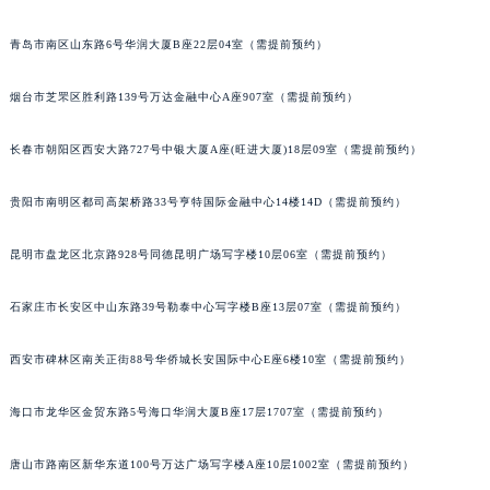
安徽省阜阳市颍州区颍州北路宇舶售后服务中心（需提前预约）
青岛市南区山东路6号华润大厦B座22层04室（需提前预约）
安徽省淮北市相山区淮海路宇舶售后服务中心（需提前预约）
安徽省淮南市田家庵区国庆中路宇舶售后服务中心（需提前预约）
烟台市芝罘区胜利路139号万达金融中心A座907室（需提前预约）
安徽省黄山市屯溪区黄山西路宇舶售后服务中心（需提前预约）
安徽省六安市金安区解放中路宇舶售后服务中心（需提前预约）
长春市朝阳区西安大路727号中银大厦A座(旺进大厦)18层09室（需提前预约）
安徽省马鞍山市雨山区湖南西路宇舶售后服务中心（需提前预约）
贵阳市南明区都司高架桥路33号亨特国际金融中心14楼14D（需提前预约）
安徽省宿州市埇桥区人民中路宇舶售后服务中心（需提前预约）
安徽省铜陵市铜官区石城大道宇舶售后服务中心（需提前预约）
昆明市盘龙区北京路928号同德昆明广场写字楼10层06室（需提前预约）
安徽省芜湖市镜湖区中山路步行街宇舶售后服务中心（需提前预约）
安徽省宣城市宣州区叠嶂西路宇舶售后服务中心（需提前预约）
石家庄市长安区中山东路39号勒泰中心写字楼B座13层07室（需提前预约）
福建省龙岩市新罗区九一南路宇舶售后服务中心（需提前预约）
福建省南平市建阳区人民西路宇舶售后服务中心（需提前预约）
西安市碑林区南关正街88号华侨城长安国际中心E座6楼10室（需提前预约）
福建省宁德市蕉城区天湖东路宇舶售后服务中心（需提前预约）
海口市龙华区金贸东路5号海口华润大厦B座17层1707室（需提前预约）
福建省莆田市城厢区霞林街道荔华东大道宇舶售后服务中心（需提前预约）
福建省三明市三元区东乾二路宇舶售后服务中心（需提前预约）
唐山市路南区新华东道100号万达广场写字楼A座10层1002室（需提前预约）
福建省漳州市龙文区步港路宇舶售后服务中心（需提前预约）