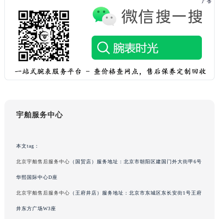
广西壮族自治区柳州市城中区中山中路宇舶售后服务中心（需提前预约）
广西壮族自治区钦州市钦南区金海湾东大街宇舶售后服务中心（需提前预约）
广西壮族自治区梧州市万秀区龙湖镇高旺路宇舶售后服务中心（需提前预约）
广西壮族自治区玉林市玉州区金玉路宇舶售后服务中心（需提前预约）
海南省儋州市儋州市那大镇兰洋北路宇舶售后服务中心（需提前预约）
海南省东方市八所镇解放西路宇舶售后服务中心（需提前预约）
海南省琼海市嘉积镇东风路宇舶售后服务中心（需提前预约）
海南省三沙市西沙区西沙群岛永兴岛北京路宇舶售后服务中心（需提前预约）
宇舶服务中心
海南省三亚市吉阳区迎宾路宇舶售后服务中心（需提前预约）
海南省万宁市万城镇解放路宇舶售后服务中心（需提前预约）
本文tag：
海南省文昌市文城镇教育东路宇舶售后服务中心（需提前预约）
海南省五指山市通什镇三月三大道宇舶售后服务中心（需提前预约）
北京宇舶售后服务中心
（国贸店）服务地址：北京市朝阳区建国门外大街甲6号
香港特别行政区尖沙咀区油尖旺区广东道宇舶售后服务中心（需提前预约）
华熙国际中心D座
香港特别行政区金钟区中西区金钟道宇舶售后服务中心（需提前预约）
北京宇舶售后服务中心
（王府井店）服务地址：北京市东城区东长安街1号王府
香港特别行政区九龙区油尖旺区弥敦道宇舶售后服务中心（需提前预约）
井东方广场W3座
香港特别行政区铜锣湾区湾仔区轩尼诗道宇舶售后服务中心（需提前预约）