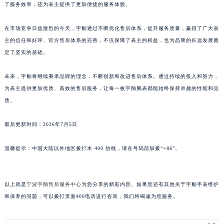
了服务效率，还为表主提供了更加便捷的服务体验。
广东省汕尾市城区香洲街道园林社区翠园街宇舶售后服务中心（需提前预约）
广东省韶关市武江区芙蓉新区与老城中心交汇处宇舶售后服务中心（需提前预约）
在市场竞争日益激烈的今天，宇舶通过不断优化售后体系，提升服务质量，赢得了广大表
广东省深圳市罗湖区深南东路5001号华润大厦17层1701室宇舶售后服务中心（需提前预约）
主的信任和好评。官方售后体系的完善，不仅保障了表主的权益，也为品牌的长远发展奠
广东省阳江市江城区东风一路宇舶售后服务中心（需提前预约）
定了坚实的基础。
广东省云浮市云城区金山路宇舶售后服务中心（需提前预约）
未来，宇舶将继续秉承品牌的理念，不断创新和改进售后体系。通过持续的投入和努力，
广东省湛江市赤坎区观海北路宇舶售后服务中心（需提前预约）
为表主提供更加优质、高效的售后服务，让每一枚宇舶腕表都能始终保持卓越的性能和品
广东省肇庆市端州区信安大道与砚都大道交汇处宇舶售后服务中心（需提前预约）
质。
广西壮族自治区百色市右江区中山二路宇舶售后服务中心（需提前预约）
广西壮族自治区北海市海城区北京路宇舶售后服务中心（需提前预约）
最后更新时间：2026年7月5日
广西壮族自治区崇左市江州区石景林街道友谊大道与丽川路交汇处宇舶售后服务中心（需提前预约）
温馨提示：中国大陆以外地区拨打本 400 热线，请在号码前加拨“+86”。
广西壮族自治区防城港市港口区金花茶大道宇舶售后服务中心（需提前预约）
广西壮族自治区贵港市港北区港城街道布山大道与仙衣路交叉口宇舶售后服务中心（需提前预约）
广西壮族自治区桂林市秀峰区红岭路宇舶售后服务中心（需提前预约）
以上就是
宁波宇舶售后服务中心
为您分享的精彩内容。如果您还有其他关于宇舶手表维护
广西壮族自治区河池市金城江区金城江街道朝阳路宇舶售后服务中心（需提前预约）
和保养的问题，可以拨打页面400电话进行咨询，我们将竭诚为您服务。
广西壮族自治区贺州市八步区城东街道灵峰南路宇舶售后服务中心（需提前预约）
广西壮族自治区来宾市兴宾区桂中大道宇舶售后服务中心（需提前预约）