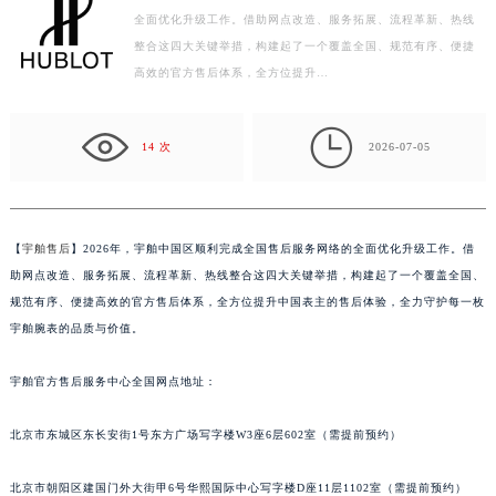
全面优化升级工作。借助网点改造、服务拓展、流程革新、热线
泰州市海陵区永定东路399号置地商务中心东塔写字楼（华润万象城）17层1706室（需提前预约）
整合这四大关键举措，构建起了一个覆盖全国、规范有序、便捷
宁波市江北区大闸南路500号来福士广场办公楼20层2009室（需提前预约）
高效的官方售后体系，全方位提升…
杭州市上城区钱江路1366号华润大厦写字楼A座5层503-5室（需提前预约）
金华市金东区东市南街777号金华万达广场写字楼4号楼22层2209室（需提前预约）

绍兴市越城区胜利东路379号世茂天际中心写字楼8层805室（需提前预约）
14 次
2026-07-05
嘉兴市南湖区广益路705号嘉兴世界贸易中心写字楼A座13层1304室（需提前预约）
南昌市红谷滩新区红谷中大道998号绿地双子塔（中央广场）A1座办公楼14层07室（需提前预约）
济南市历下区经十路11111号华润中心写字楼（万象城）15层1508室（需提前预约）
【
宇舶售后
】2026年，宇舶中国区顺利完成全国售后服务网络的全面优化升级工作。借
广州市天河区天河路230号万菱汇国际中心写字楼A塔7层704室（需提前预约）
助网点改造、服务拓展、流程革新、热线整合这四大关键举措，构建起了一个覆盖全国、
广州市越秀区环市东路371-375号世界贸易中心大厦南塔写字楼15层07室（需提前预约）
规范有序、便捷高效的官方售后体系，全方位提升中国表主的售后体验，全力守护每一枚
宇舶腕表的品质与价值。
深圳市罗湖区深南东路5001号华润大厦写字楼17层1701室（需提前预约）
惠州市惠城区江北文昌一路7号华贸大厦写字楼1座30层05室（需提前预约）
宇舶官方售后服务中心全国网点地址：
厦门市思明区湖滨东路95号华润大厦写字楼B座11层1104室（需提前预约）
福州市鼓楼区五四路128-1号恒力城写字楼15层03室（需提前预约）
北京市东城区东长安街1号东方广场写字楼W3座6层602室（需提前预约）
成都市锦江区人民东路6号SAC东原中心写字楼24层2406B室（需提前预约）
重庆市江北区观音桥步行街2号融恒时代广场写字楼9层902室（需提前预约）
北京市朝阳区建国门外大街甲6号华熙国际中心写字楼D座11层1102室（需提前预约）