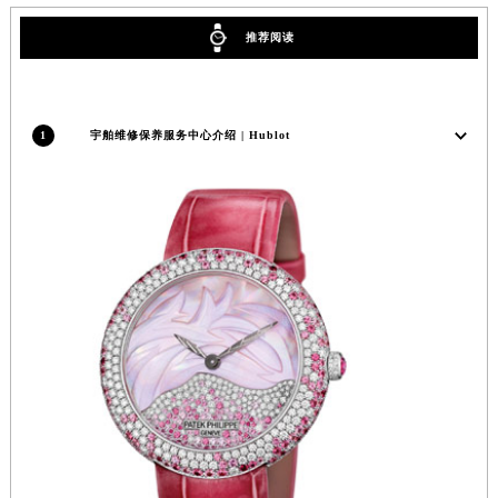
甘肃省酒泉市肃州区西大街宇舶售后服务中心（需提前预约）
推荐阅读
甘肃省临夏市城南街道团结路宇舶售后服务中心（需提前预约）
甘肃省陇南市武都区人民路宇舶售后服务中心（需提前预约）
甘肃省平凉市崆峒区西大街宇舶售后服务中心（需提前预约）
1
宇舶维修保养服务中心介绍 | Hublot
甘肃省庆阳市西峰区南大街宇舶售后服务中心（需提前预约）
甘肃省天水市秦州区民主路宇舶售后服务中心（需提前预约）
甘肃省武威市凉州区迎宾路宇舶售后服务中心（需提前预约）
甘肃省张掖市甘州区民乐北路宇舶售后服务中心（需提前预约）
宁夏回族自治区固原市原州区文化街宇舶售后服务中心（需提前预约）
宁夏回族自治区石嘴山市大武口区贺兰山路宇舶售后服务中心（需提前预约）
宁夏回族自治区吴忠市利通区开元大道宇舶售后服务中心（需提前预约）
宁夏回族自治区银川市兴庆区新华东路97号新百中心C馆一层C1-18号商铺宇舶售后服务中心（需提前预约）
宁夏回族自治区中卫市沙坡头区鼓楼东街宇舶售后服务中心（需提前预约）
青海省果洛藏族自治州玛沁县团结路宇舶售后服务中心（需提前预约）
青海省海北藏族自治州海晏县将军路宇舶售后服务中心（需提前预约）
青海省海东市乐都区滨河路宇舶售后服务中心（需提前预约）