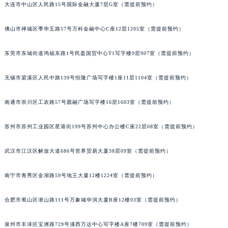
大连市中山区人民路15号国际金融大厦7层G室（需提前预约）
山西省晋城市城区黄华街宇舶售后服务中心（需提前预约）
山西省晋中市榆次区顺城街宇舶售后服务中心（需提前预约）
佛山市禅城区季华五路57号万科金融中心C座12层1205室（需提前预约）
山西省临汾市尧都区解放路宇舶售后服务中心（需提前预约）
山西省吕梁市离石区永宁中路与建设街交叉口宇舶售后服务中心（需提前预约）
东莞市东城街道鸿福东路1号民盈国贸中心T1写字楼9层907室（需提前预约）
山西省朔州市朔城区怡西路与鄯阳西街交汇处宇舶售后服务中心（需提前预约）
无锡市梁溪区人民中路139号恒隆广场写字楼1座11层1104室（需提前预约）
山西省忻州市忻府区和平东街与七一南路交叉口宇舶售后服务中心（需提前预约）
山西省阳泉市郊区平阳东街与新城大道交叉口宇舶售后服务中心（需提前预约）
南通市崇川区工农路57号圆融广场写字楼16层1603室（需提前预约）
山西省运城市盐湖区河东街宇舶售后服务中心（需提前预约）
山西省长治市潞州区英雄中路宇舶售后服务中心（需提前预约）
苏州市苏州工业园区星港街199号苏州中心办公楼C座22层08室（需提前预约）
山西省太原市迎泽区迎泽街道解放路15号亨得利名表维修授权店3楼宇舶售后服务中心（需提前预约）
武汉市江汉区解放大道686号世界贸易大厦38层09室（需提前预约）
天津市和平区赤峰道136号天津国际金融中心26层2603室宇舶售后服务中心（需提前预约）
安徽省安庆市迎江区人民路宇舶售后服务中心（需提前预约）
南宁市青秀区金湖路59号地王大厦12楼1224室（需提前预约）
安徽省蚌埠市蚌山区淮河路宇舶售后服务中心（需提前预约）
安徽省亳州市谯城区魏武大道宇舶售后服务中心（需提前预约）
合肥市蜀山区潜山路111号万象城华润大厦B座12楼03室（需提前预约）
安徽省池州市贵池区长江路宇舶售后服务中心（需提前预约）
安徽省滁州市琅琊区南谯北路宇舶售后服务中心（需提前预约）
泉州市丰泽区宝洲路729号浦西万达中心写字楼A座7楼709室（需提前预约）