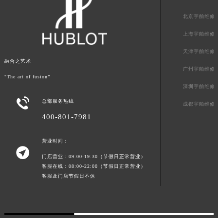
贵州省六盘水市钟山区钟山大道宇舶售后服务中心（需提前预约）
北京宇舶维修
贵州省黔东南苗族侗族自治州凯里市北京西路宇舶售后服务中心（需提前预约）
上海宇舶维修
贵州省黔西南布依族苗族自治州兴义市大道与桔香路交汇处宇舶售后服务中心（需提前预约）
贵州省铜仁市碧江区民主路宇舶售后服务中心（需提前预约）
天津宇舶维修
融合之艺术
贵州省遵义市红花岗区共青大道与嵩山路交叉口宇舶售后服务中心（需提前预约）
广州宇舶维修
"The art of fusion”
四川省阿坝州市马尔康市团结街宇舶售后服务中心（需提前预约）
深圳宇舶维修
四川省巴中市巴州区江北大道宇舶售后服务中心（需提前预约）

总部服务热线
成都宇舶维修
四川省成都市锦江区人民东路6号SAC东原中心24层2406B室宇舶售后服务中心（需提前预约）
400-801-7981
四川省达州市通川区中心广场、老车坝宇舶售后服务中心（需提前预约）
四川省德阳市旌阳区长江西路、南街宇舶售后服务中心（需提前预约）
营业时间：
四川省甘孜州市康定市情歌广场、箭炉街宇舶售后服务中心（需提前预约）

门店营业：09:00-19:30（节假日正常营业）
四川省广安市广安区建安南路宇舶售后服务中心（需提前预约）
客服在线：08:00-22:00（节假日正常营业）
四川省广元市利州区老城南北街、东大街宇舶售后服务中心（需提前预约）
客服及门店节假日不休
四川省乐山市市中区嘉定中路宇舶售后服务中心（需提前预约）
四川省凉山州市西昌市大巷口下街宇舶售后服务中心（需提前预约）
四川省泸州市江阳区治平路宇舶售后服务中心（需提前预约）