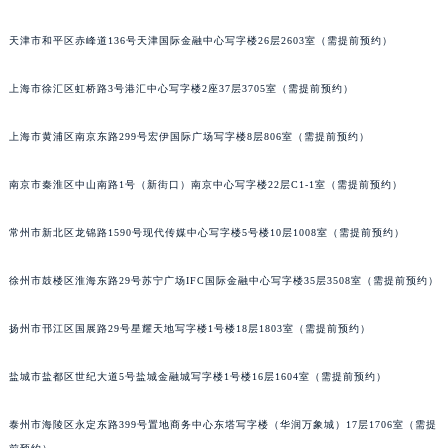
长沙市芙蓉区定王台街道建湘路393号世茂环球金融中心写字楼（芙蓉广场）10层13室（需提前预约）
天津市和平区赤峰道136号天津国际金融中心写字楼26层2603室（需提前预约）
郑州市二七区铭功路10号华润大厦写字楼29层2905室（需提前预约）
太原市迎泽区解放路15号亨得利名表服务中心（品牌授权店）3层整层（需提前预约）
上海市徐汇区虹桥路3号港汇中心写字楼2座37层3705室（需提前预约）
沈阳市沈河区中街路137号亨得利名表服务中心（品牌授权店）1层整层（需提前预约）
沈阳市沈河区中街路83号亨得利名表服务中心（品牌授权店）1层整层（需提前预约）
上海市黄浦区南京东路299号宏伊国际广场写字楼8层806室（需提前预约）
乌鲁木齐市天山区红山路26号时代广场（CCMALL）C座17层17-B（需提前预约）
南京市秦淮区中山南路1号（新街口）南京中心写字楼22层C1-1室（需提前预约）
温州市鹿城区锦绣路1067号置信广场10层1015室（需提前预约）
哈尔滨市道里区友谊西路600号富力中心T2座写字楼29层03室（需提前预约）
常州市新北区龙锦路1590号现代传媒中心写字楼5号楼10层1008室（需提前预约）
大连市中山区人民路15号国际金融大厦7层G室（需提前预约）
佛山市禅城区季华五路57号万科金融中心C座12层1205室（需提前预约）
徐州市鼓楼区淮海东路29号苏宁广场IFC国际金融中心写字楼35层3508室（需提前预约）
东莞市东城街道鸿福东路1号民盈国贸中心T1写字楼9层907室（需提前预约）
无锡市梁溪区人民中路139号恒隆广场写字楼1座11层1104室（需提前预约）
扬州市邗江区国展路29号星耀天地写字楼1号楼18层1803室（需提前预约）
南通市崇川区工农路57号圆融广场写字楼16层1603室（需提前预约）
盐城市盐都区世纪大道5号盐城金融城写字楼1号楼16层1604室（需提前预约）
苏州市苏州工业园区星港街199号苏州中心办公楼C座22层08室（需提前预约）
武汉市江汉区解放大道686号世界贸易大厦38层09室（需提前预约）
泰州市海陵区永定东路399号置地商务中心东塔写字楼（华润万象城）17层1706室（需提
南宁市青秀区金湖路59号地王大厦12楼1224室（需提前预约）