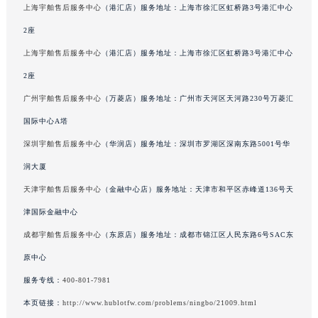
上海宇舶售后服务中心
（港汇店）服务地址：上海市徐汇区虹桥路3号港汇中心
河南省安阳市文峰区解放大道宇舶售后服务中心（需提前预约）
2座
河南省鹤壁市淇滨区九州路宇舶售后服务中心（需提前预约）
上海宇舶售后服务中心
（港汇店）服务地址：上海市徐汇区虹桥路3号港汇中心
河南省济源市沁园街道济水大道宇舶售后服务中心（需提前预约）
河南省焦作市解放区解放路宇舶售后服务中心（需提前预约）
2座
河南省开封市鼓楼区中山路宇舶售后服务中心（需提前预约）
广州宇舶售后服务中心
（万菱店）服务地址：广州市天河区天河路230号万菱汇
河南省洛阳市西工区中州中路与解放路交叉口宇舶售后服务中心（需提前预约）
国际中心A塔
河南省漯河市源汇区交通路宇舶售后服务中心（需提前预约）
深圳宇舶售后服务中心
（华润店）服务地址：深圳市罗湖区深南东路5001号华
河南省南阳市宛城区范蠡东路与南都路交叉口宇舶售后服务中心（需提前预约）
润大厦
河南省平顶山市卫东区建设路宇舶售后服务中心（需提前预约）
天津宇舶售后服务中心
（金融中心店）服务地址：天津市和平区赤峰道136号天
河南省濮阳市大华龙区开州路绿城路交叉口宇舶售后服务中心（需提前预约）
津国际金融中心
河南省三门峡市湖滨区和平路宇舶售后服务中心（需提前预约）
河南省商丘市梁园区神火大道宇舶售后服务中心（需提前预约）
成都宇舶售后服务中心
（东原店）服务地址：成都市锦江区人民东路6号SAC东
河南省新乡市红旗区人民路宇舶售后服务中心（需提前预约）
原中心
河南省信阳市浉河区东方红大道宇舶售后服务中心（需提前预约）
服务专线：
400-801-7981
河南省许昌市魏都区建安大道与八龙路交叉口宇舶售后服务中心（需提前预约）
本页链接：
http://www.hublotfw.com/problems/ningbo/21009.html
河南省郑州市二七区民主路10号华润大厦29层2905室宇舶售后服务中心（需提前预约）