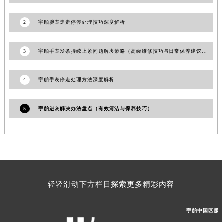
新疆维吾尔自治区库尔勒市库尔勒市人民东路宇舶售后服务中心（需提前预约）
2
宇舶腕表走走停停处理技巧深度解析
新疆维吾尔自治区奎屯市团结西街宇舶售后服务中心（需提前预约）
新疆维吾尔自治区昆玉市昆泉街宇舶售后服务中心（需提前预约）
3
宇舶手表发条持续上紧问题解决策略（高级维修技巧与日常保养建议）
新疆维吾尔自治区沙湾市三道河子镇世纪大道南路宇舶售后服务中心（需提前预约）
新疆维吾尔自治区石河子市北二路宇舶售后服务中心（需提前预约）
新疆维吾尔自治区双河市光明路宇舶售后服务中心（需提前预约）
4
宇舶手表停走处理方法深度解析
新疆维吾尔自治区塔城市塔城地区闻琴路宇舶售后服务中心（需提前预约）
新疆维吾尔自治区铁门关市兴疆路宇舶售后服务中心（需提前预约）
5
宇舶进灰解决办法盘点（有效清洁与保养技巧）
新疆维吾尔自治区图木舒克市图木舒克市中兴街宇舶售后服务中心（需提前预约）
新疆维吾尔自治区吐鲁番市高昌区文化中路文化中路宇舶售后服务中心（需提前预约）
新疆维吾尔自治区乌苏市乌鲁木齐北路宇舶售后服务中心（需提前预约）
新疆维吾尔自治区五家渠市长征西街宇舶售后服务中心（需提前预约）
新疆维吾尔自治区新星市东风路宇舶售后服务中心（需提前预约）
轻轻滑动下方栏目探索更多精彩内容
新疆维吾尔自治区伊宁市解放西路宇舶售后服务中心（需提前预约）
贵州省安顺市西秀区中华南路宇舶售后服务中心（需提前预约）
宇舶中国区服
贵州省毕节市七星关区松山路宇舶售后服务中心（需提前预约）