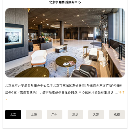
北京宇舶售后服务中心
湖南省怀化市鹤城区迎丰中路宇舶售后服务中心（需提前预约）
湖南省娄底市娄星区长青街宇舶售后服务中心（需提前预约）
湖南省邵阳市双清区东风路宇舶售后服务中心（需提前预约）
湖南省湘潭市雨湖区莲城大道宇舶售后服务中心（需提前预约）
湖南省益阳市赫山区桃花仑路宇舶售后服务中心（需提前预约）
湖南省永州市冷水滩区永州大道与中兴路交叉口宇舶售后服务中心（需提前预约）
湖南省岳阳市岳阳楼区东茅岭路宇舶售后服务中心（需提前预约）
湖南省张家界市永定区解放路宇舶售后服务中心（需提前预约）
湖南省长沙市芙蓉区建湘路393号世茂环球金融中心写字楼10层1013室宇舶售后服务中心（需提前预约）
湖南省株洲市芦淞区建设南路宇舶售后服务中心（需提前预约）
北京王府井宇舶售后服务中心位于北京市东城区东长安街1号王府井东方广场W3座6
上
甘肃省白银市白银区北京路宇舶售后服务中心（需提前预约）
层602室（需提前预约），是宇舶维修保养服务网点,中心技师均接受标准培训....
详情
预
甘肃省定西市安定区解放路宇舶售后服务中心（需提前预约）
>
甘肃省敦煌市沙州镇阳关中路宇舶售后服务中心（需提前预约）
甘肃省合作市人民街宇舶售后服务中心（需提前预约）
北京
上海
广州
深圳
天津
成都
甘肃省嘉峪关市雄关区新华中路宇舶售后服务中心（需提前预约）
甘肃省金昌市金川区北京路宇舶售后服务中心（需提前预约）