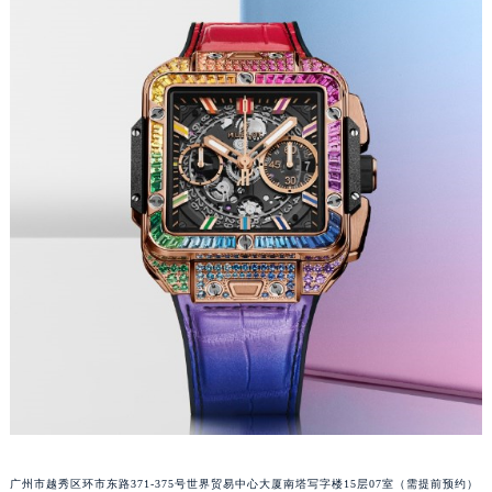
黑龙江省鹤岗市向阳区红军路宇舶售后服务中心（需提前预约）
黑龙江省黑河市爱辉区中央街宇舶售后服务中心（需提前预约）
黑龙江省鸡西市鸡冠区红军路宇舶售后服务中心（需提前预约）
黑龙江省佳木斯市向阳区长安路宇舶售后服务中心（需提前预约）
黑龙江省牡丹江市东安区太平路宇舶售后服务中心（需提前预约）
黑龙江省七台河市桃山区大同街宇舶售后服务中心（需提前预约）
黑龙江省齐齐哈尔市龙沙区龙华路宇舶售后服务中心（需提前预约）
黑龙江省双鸭山市尖山区新兴大街宇舶售后服务中心（需提前预约）
黑龙江省绥化市北林区新华街与康庄路交叉口宇舶售后服务中心（需提前预约）
黑龙江省伊春市伊美区通河路宇舶售后服务中心（需提前预约）
吉林省白城市洮北区明仁南街宇舶售后服务中心（需提前预约）
吉林省白山市浑江区浑江大街宇舶售后服务中心（需提前预约）
吉林省吉林市船营区河南街宇舶售后服务中心（需提前预约）
吉林省辽源市龙山区人民大街宇舶售后服务中心（需提前预约）
吉林省梅河口市新华街道梅河大街宇舶售后服务中心（需提前预约）
吉林省四平市铁东区紫气大路与南九经街交汇处宇舶售后服务中心（需提前预约）
广州市越秀区环市东路371-375号世界贸易中心大厦南塔写字楼15层07室（需提前预约）