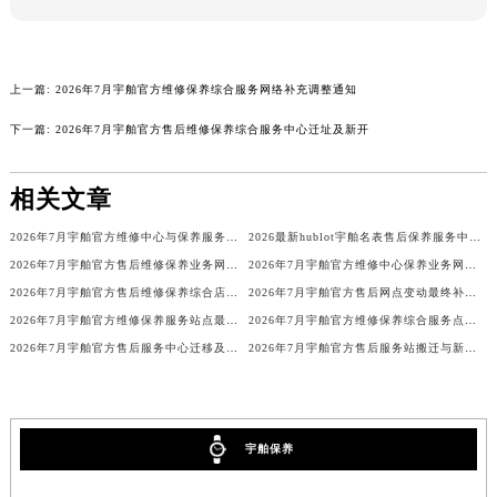
河南省周口市川汇区七一路宇舶售后服务中心（需提前预约）
河南省驻马店市驿城区乐山大道与置地大道交叉口宇舶售后服务中心（需提前预约）
湖北省鄂州市鄂城区文星大道宇舶售后服务中心（需提前预约）
上一篇:
2026年7月宇舶官方维修保养综合服务网络补充调整通知
湖北省黄冈市黄州区赤壁大道宇舶售后服务中心（需提前预约）
下一篇:
2026年7月宇舶官方售后维修保养综合服务中心迁址及新开
湖北省黄石市黄石港区武汉路宇舶售后服务中心（需提前预约）
湖北省荆门市东宝中天街步行街宇舶售后服务中心（需提前预约）
相关文章
湖北省荆州市荆州区荆中路宇舶售后服务中心（需提前预约）
2026年7月宇舶官方维修中心与保养服务点搬迁及新增补充说明文件
2026最新hublot宇舶名表售后保养服务中心地址调研报告
湖北省十堰市茅箭区人民北路宇舶售后服务中心（需提前预约）
2026年7月宇舶官方售后维修保养业务网点重新配置补充通知文本
2026年7月宇舶官方维修中心保养业务网点迁址及新增补充公告文本
湖北省随州市曾都区青年路宇舶售后服务中心（需提前预约）
2026年7月宇舶官方售后维修保养综合店迁址与新开补充确认稿
2026年7月宇舶官方售后网点变动最终补充通告（含迁址与新增）
湖北省咸宁市咸安区长安大道宇舶售后服务中心（需提前预约）
2026年7月宇舶官方维修保养服务站点最终调整定稿确认
2026年7月宇舶官方维修保养综合服务点最终动态汇总（搬迁新增）确认版
湖北省襄阳市樊城区长虹路与人民路交叉口宇舶售后服务中心（需提前预约）
2026年7月宇舶官方售后服务中心迁移及增设补充最终通告
2026年7月宇舶官方售后服务站搬迁与新设点补充通告
湖北省孝感市孝南区复兴大道宇舶售后服务中心（需提前预约）
湖北省宜昌市西陵区夷陵大道与港窑路宇舶售后服务中心（需提前预约）
湖南省常德市武陵区人民路宇舶售后服务中心（需提前预约）
宇舶保养
湖南省郴州市北湖区国庆北路宇舶售后服务中心（需提前预约）
湖南省衡阳市雁峰区解放路宇舶售后服务中心（需提前预约）