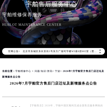
宇舶售后服务中心
宇舶维修保养服务
2026年8月宇舶中国区售后服务网络优化升级公告
HUBLOT MAINTENANCE CENTER
2026年8月宇舶全国官方售后客户服务热线：400-801-7981
宇舶官方全国统一服务热线400-801-7981，服务覆盖中国大陆、香港、澳门、台湾全部区域（非大陆需加拨“+86”）
2026年8月宇舶售后服务中心最新网点地址：
北京市朝阳区建国门外大街甲6号华熙国际中心写字楼D座11层1102室（北京总部）（需提前预约）
▲
官网公告>
北京市东城区东长安街1号东方广场写字楼W3座6层602室（需提前预约）
▼
天津市和平区赤峰道136号天津国际金融中心写字楼26层2603室（需提前预约）
上海市徐汇区虹桥路3号港汇中心写字楼2座37层3705室（需提前预约）
当前位置：
宇舶维修中心
>
问题/知识/资讯
>
宁波
> 2026年7月宇舶官方售后门店迁址及
上海市黄浦区南京东路299号宏伊国际广场写字楼8层806室（需提前预约）
新增服务点公告
南京市秦淮区中山南路1号（新街口）南京中心写字楼22层C1-1室（需提前预约）
2026年7月宇舶官方售后门店迁址及新增服务点公告
常州市新北区龙锦路1590号现代传媒中心写字楼5号楼10层1008室（需提前预约）
徐州市鼓楼区淮海东路29号苏宁广场IFC国际金融中心写字楼35层3508室（需提前预约）
扬州市邗江区国展路29号星耀天地写字楼1号楼18层1803室（需提前预约）
盐城市盐都区世纪大道5号盐城金融城写字楼1号楼16层1604室（需提前预约）
【宇舶售后】2026年，宇舶中国区顺利完成全国售后服务网络的