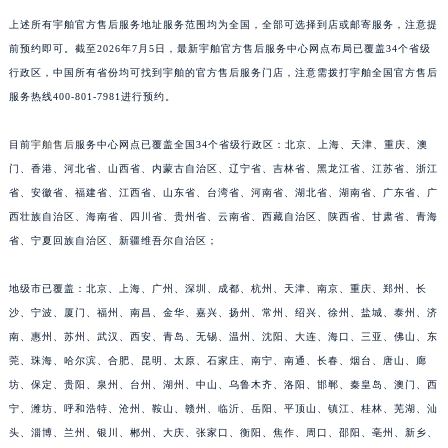
江苏省常州市新北区龙锦路1590号现代传媒中心5号楼10层1008室宇舶售后服务中心（需提前预约）
上述所有宇舶官方售后服务地址服务范围均为全国，全部可选择到店或邮寄服务，注意提
江苏省淮安市清江浦区淮海北路宇舶售后服务中心（需提前预约）
前预约即可。截至2026年7月5日，最新宇舶官方售后服务中心网点布局已覆盖34个省级
行政区，中国所有省份均可找到宇舶的官方售后服务门店，注意需拨打宇舶全国官方售后
江苏省连云港市海州区通灌北路宇舶售后服务中心（需提前预约）
服务热线400-801-7981进行预约。
江苏省南京市秦淮区中山南路1号南京中心22层22-C1-C3室宇舶售后服务中心（需提前预约）
江苏省宿迁市宿城区西湖路宇舶售后服务中心（需提前预约）
目前
宇舶售后
服务中心网点已覆盖全国34个省级行政区：北京、上海、天津、重庆、澳
江苏省泰州市海陵区永定东路399号置地商务中心东塔（华润万象城）17层1706室宇舶售后服务中心（需提前预约）
门、香港、河北省、山西省、内蒙古自治区、辽宁省、吉林省、黑龙江省、江苏省、浙江
江苏省徐州市鼓楼区淮海东路29号苏宁广场IFC国际金融中心35层3508室宇舶售后服务中心（需提前预约）
省、安徽省、福建省、江西省、山东省、台湾省、河南省、湖北省、湖南省、广东省、广
江苏省盐城市盐都区世纪大道5号盐城金融城写字楼1号楼16层1604室宇舶售后服务中心（需提前预约）
西壮族自治区、海南省、四川省、贵州省、云南省、西藏自治区、陕西省、甘肃省、青海
省、宁夏回族自治区、新疆维吾尔自治区；
江苏省扬州市邗江区国展路29号星耀天地写字楼1号楼18层1803室宇舶售后服务中心（需提前预约）
江苏省镇江市京口区中山东路宇舶售后服务中心（需提前预约）
地级市已覆盖：北京、上海、广州、深圳、成都、杭州、天津、南京、重庆、郑州、长
江西省抚州市临川区赣东大道宇舶售后服务中心（需提前预约）
沙、宁波、厦门、福州、南昌、金华、嘉兴、扬州、常州、绍兴、徐州、盐城、泰州、济
江西省赣州市章贡区文清路宇舶售后服务中心（需提前预约）
南、惠州、苏州、武汉、西安、青岛、无锡、温州、沈阳、大连、海口、三亚、佛山、东
江西省吉安市吉州区井冈山大道宇舶售后服务中心（需提前预约）
莞、珠海、哈尔滨、合肥、昆明、太原、石家庄、南宁、南通、长春、烟台、唐山、廊
江西省景德镇市珠山区珠山中路宇舶售后服务中心（需提前预约）
坊、保定、贵阳、泉州、台州、湖州、中山、乌鲁木齐、洛阳、邯郸、秦皇岛、澳门、西
宁、潍坊、呼和浩特、沧州、鞍山、赣州、临沂、岳阳、平顶山、镇江、桂林、芜湖、汕
江西省九江市浔阳区浔阳路宇舶售后服务中心（需提前预约）
头、淄博、兰州、银川、郴州、大庆、张家口、衡阳、焦作、周口、邵阳、亳州、新乡、
江西省南昌市红谷滩新区红谷中大道998号绿地双子塔（中央广场）A1座办公楼14层1407室宇舶售后服务中心（需提前预约）