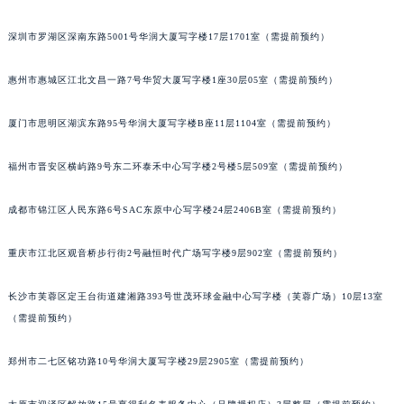
吉林省松原市宁江区五环大街宇舶售后服务中心（需提前预约）
深圳市罗湖区深南东路5001号华润大厦写字楼17层1701室（需提前预约）
吉林省通化市东昌区环通乡江南大街宇舶售后服务中心（需提前预约）
吉林省延边市延吉市解放路宇舶售后服务中心（需提前预约）
惠州市惠城区江北文昌一路7号华贸大厦写字楼1座30层05室（需提前预约）
辽宁省鞍山市铁东区站前街宇舶售后服务中心（需提前预约）
辽宁省本溪市平山区胜利路宇舶售后服务中心（需提前预约）
厦门市思明区湖滨东路95号华润大厦写字楼B座11层1104室（需提前预约）
辽宁省朝阳市双塔区新华路宇舶售后服务中心（需提前预约）
福州市晋安区横屿路9号东二环泰禾中心写字楼2号楼5层509室（需提前预约）
辽宁省丹东市振兴区七经街宇舶售后服务中心（需提前预约）
辽宁省抚顺市新抚区东一路宇舶售后服务中心（需提前预约）
成都市锦江区人民东路6号SAC东原中心写字楼24层2406B室（需提前预约）
辽宁省阜新市海州区解放大街宇舶售后服务中心（需提前预约）
辽宁省葫芦岛市连山区中央路宇舶售后服务中心（需提前预约）
重庆市江北区观音桥步行街2号融恒时代广场写字楼9层902室（需提前预约）
辽宁省锦州市古塔区中央大街宇舶售后服务中心（需提前预约）
辽宁省辽阳市白塔区新运大街宇舶售后服务中心（需提前预约）
长沙市芙蓉区定王台街道建湘路393号世茂环球金融中心写字楼（芙蓉广场）10层13室
（需提前预约）
辽宁省盘锦市兴隆台区石油大街宇舶售后服务中心（需提前预约）
辽宁省铁岭市银州区南马路宇舶售后服务中心（需提前预约）
郑州市二七区铭功路10号华润大厦写字楼29层2905室（需提前预约）
辽宁省营口市站前区市府路与渤海大街交叉口宇舶售后服务中心（需提前预约）
辽宁省沈阳市沈河区中街路137号亨得利名表维修授权店1楼宇舶售后服务中心（需提前预约）