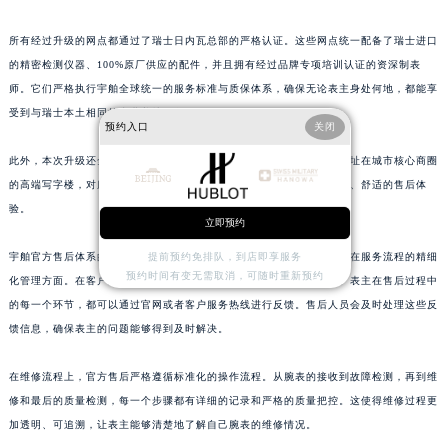
山东省淄博市张店区金晶大道宇舶售后服务中心（需提前预约）
所有经过升级的网点都通过了瑞士日内瓦总部的严格认证。这些网点统一配备了瑞士进口
上海市黄浦区南京东路299号宏伊国际广场写字楼8层806室宇舶售后服务中心（需提前预约）
的精密检测仪器、100%原厂供应的配件，并且拥有经过品牌专项培训认证的资深制表
上海市徐汇区虹桥路3号港汇中心2座37层3705室宇舶售后服务中心（需提前预约）
师。它们严格执行宇舶全球统一的服务标准与质保体系，确保无论表主身处何地，都能享
浙江省杭州市上城区钱江路1366号华润大厦A座5层503-5室宇舶售后服务中心（需提前预约）
受到与瑞士本土相同的专业养护服务。
预约入口
关闭
浙江省湖州市吴兴区劳动路宇舶售后服务中心（需提前预约）
浙江省嘉兴市南湖区广益路705号嘉兴世界贸易中心A座13层1304室宇舶售后服务中心（需提前预约）
此外，本次升级还全面加强了网点的私密性与舒适度。新的网点大多选址在城市核心商圈
的高端写字楼，对服务空间的布局进行了优化，为表主提供了更加安心、舒适的售后体
浙江省金华市金东区东市南街777号金华万达广场4号楼22楼2209室宇舶售后服务中心（需提前预约）
验。
浙江省丽水市莲都区解放街宇舶售后服务中心（需提前预约）
立即预约
浙江省宁波市江北区大闸南路500号来福士广场办公楼20层2009室宇舶售后服务中心（需提前预约）
提前预约免排队，到店即享服务
宇舶官方售后体系的优化升级，不仅体现在硬件设施的提升上，还体现在服务流程的精细
浙江省衢州市柯城区上街宇舶售后服务中心（需提前预约）
预约时间有变无需取消，可随时重新预约
化管理方面。在客户服务方面，官方建立了更加完善的客户反馈机制。表主在售后过程中
浙江省绍兴市越城区胜利东路379号世茂天际中心写字楼8层805室宇舶售后服务中心（需提前预约）
的每一个环节，都可以通过官网或者客户服务热线进行反馈。售后人员会及时处理这些反
浙江省舟山市定海区解放东路宇舶售后服务中心（需提前预约）
馈信息，确保表主的问题能够得到及时解决。
澳门特别行政区大堂区议事亭前地（新马路）宇舶售后服务中心（需提前预约）
在维修流程上，官方售后严格遵循标准化的操作流程。从腕表的接收到故障检测，再到维
澳门特别行政区风顺堂区南湾大马路宇舶售后服务中心（需提前预约）
修和最后的质量检测，每一个步骤都有详细的记录和严格的质量把控。这使得维修过程更
澳门特别行政区花地玛堂区关闸广场宇舶售后服务中心（需提前预约）
加透明、可追溯，让表主能够清楚地了解自己腕表的维修情况。
澳门特别行政区花王堂区大三巴商圈宇舶售后服务中心（需提前预约）