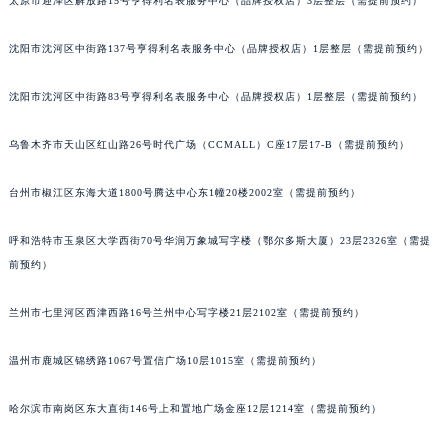
太原市迎泽区解放路15号亨得利名表服务中心（品牌授权店）3层整层（需提前预约）
辽宁省沈阳市沈河区中街路83号亨得利名表维修授权店1楼宇舶售后服务中心（需提前预约）
北京市朝阳区建国门外大街甲6号华熙国际中心D座11层1102室宇舶售后服务中心（北京总部）（需提前预约）
沈阳市沈河区中街路137号亨得利名表服务中心（品牌授权店）1层整层（需提前预约）
北京市东城区东长安街1号王府井东方广场W3座6层602室宇舶售后服务中心（需提前预约）
沈阳市沈河区中街路83号亨得利名表服务中心（品牌授权店）1层整层（需提前预约）
河北省保定市竞秀区朝阳北大街北国先天下宇舶售后服务中心（需提前预约）
内蒙古自治区阿拉善盟市左旗土尔扈特大街宇舶售后服务中心（需提前预约）
乌鲁木齐市天山区红山路26号时代广场（CCMALL）C座17层17-B（需提前预约）
内蒙古自治区巴彦淖尔市临河区新华街宇舶售后服务中心（需提前预约）
内蒙古自治区包头市青山区幸福路甲3号王府井百货名表维修宇舶售后服务中心（需提前预约）
台州市椒江区东海大道1800号腾达中心东1幢20楼2002室（需提前预约）
内蒙古自治区赤峰市红山区哈达街宇舶售后服务中心（需提前预约）
呼和浩特市玉泉区大学西街70号华润万象城写字楼（鄂尔多斯大厦）23层2326室（需提
内蒙古自治区鄂尔多斯市东胜区伊金霍洛街宇舶售后服务中心（需提前预约）
前预约）
内蒙古自治区呼伦贝尔市海拉尔区中央街宇舶售后服务中心（需提前预约）
内蒙古自治区通辽市科尔沁区明仁大街宇舶售后服务中心（需提前预约）
兰州市七里河区西津西路16号兰州中心写字楼21层2102室（需提前预约）
内蒙古自治区乌海市海勃湾区人民南路宇舶售后服务中心（需提前预约）
内蒙古自治区乌兰察布市集宁区恩和大街宇舶售后服务中心（需提前预约）
温州市鹿城区锦绣路1067号置信广场10层1015室（需提前预约）
内蒙古自治区锡林郭勒盟市锡林浩特市光明街与额尔敦路交叉口宇舶售后服务中心（需提前预约）
哈尔滨市南岗区东大直街146号上和置地广场金座12层1214室（需提前预约）
内蒙古自治区兴安盟市乌兰浩特市兴安大街宇舶售后服务中心（需提前预约）
山西省大同市平城区迎宾街宇舶售后服务中心（需提前预约）