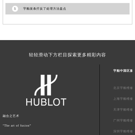
青海省黄南藏族自治州同仁市德合隆路宇舶售后服务中心（需提前预约）
5
宇舶发条拧反了处理方法盘点
青海省西宁市城西区海湖新区西关大道宇舶售后服务中心（需提前预约）
青海省玉树藏族自治州结古镇胜利路宇舶售后服务中心（需提前预约）
陕西省安康市汉滨区金州路宇舶售后服务中心（需提前预约）
陕西省宝鸡市渭滨区经二路宇舶售后服务中心（需提前预约）
陕西省汉中市汉台区北大街宇舶售后服务中心（需提前预约）
轻轻滑动下方栏目探索更多精彩内容
陕西省商洛市商州区州城街宇舶售后服务中心（需提前预约）
陕西省铜川市王益区红旗街宇舶售后服务中心（需提前预约）
宇舶中国区服
陕西省渭南市临渭区东风大街宇舶售后服务中心（需提前预约）
陕西省咸阳市秦都区沣西新城统一西路与白马河路交汇处宇舶售后服务中心（需提前预约）
北京宇舶维修
陕西省延安市宝塔区中心街宇舶售后服务中心（需提前预约）
陕西省榆林市榆阳区长兴路宇舶售后服务中心（需提前预约）
上海宇舶维修
新疆维吾尔自治区阿克苏市东大街宇舶售后服务中心（需提前预约）
天津宇舶维修
新疆维吾尔自治区阿拉尔市胜利大道宇舶售后服务中心（需提前预约）
融合之艺术
广州宇舶维修
新疆维吾尔自治区阿拉山口市友好路宇舶售后服务中心（需提前预约）
"The art of fusion”
深圳宇舶维修
新疆维吾尔自治区阿勒泰市解放路宇舶售后服务中心（需提前预约）