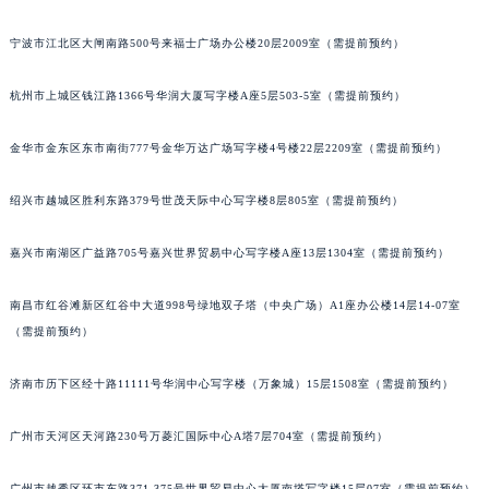
青岛市南区山东路6号华润大厦B座22层04室（需提前预约）
宁波市江北区大闸南路500号来福士广场办公楼20层2009室（需提前预约）
烟台市芝罘区胜利路139号万达金融中心A座907室（需提前预约）
长春市朝阳区西安大路727号中银大厦A座(旺进大厦)18层09室（需提前预约）
杭州市上城区钱江路1366号华润大厦写字楼A座5层503-5室（需提前预约）
贵阳市南明区都司高架桥路33号亨特国际金融中心14楼14D（需提前预约）
昆明市盘龙区北京路928号同德昆明广场写字楼10层06室（需提前预约）
金华市金东区东市南街777号金华万达广场写字楼4号楼22层2209室（需提前预约）
石家庄市长安区中山东路39号勒泰中心写字楼B座13层07室（需提前预约）
绍兴市越城区胜利东路379号世茂天际中心写字楼8层805室（需提前预约）
西安市碑林区南关正街88号华侨城长安国际中心E座6楼10室（需提前预约）
海口市龙华区金贸东路5号海口华润大厦B座17层1707室（需提前预约）
嘉兴市南湖区广益路705号嘉兴世界贸易中心写字楼A座13层1304室（需提前预约）
唐山市路南区新华东道100号万达广场写字楼A座10层1002室（需提前预约）
台州市椒江区东海大道1800号腾达中心东1幢20楼2002室（需提前预约）
南昌市红谷滩新区红谷中大道998号绿地双子塔（中央广场）A1座办公楼14层14-07室
内蒙古自治区呼和浩特市玉泉区大学西街70号华润万象城写字楼（鄂尔多斯大厦）23层2326室（需提前预约）
（需提前预约）
甘肃省兰州市七里河区西津西路16号兰州中心写字楼21层2102室（需提前预约）
济南市历下区经十路11111号华润中心写字楼（万象城）15层1508室（需提前预约）
重庆市解放碑渝中区民权路28号英利国际金融中心写字楼20层01室（需提前预约）
黑龙江省大庆市萨尔图区会战大街宇舶售后服务中心（需提前预约）
广州市天河区天河路230号万菱汇国际中心A塔7层704室（需提前预约）
黑龙江省鹤岗市向阳区红军路宇舶售后服务中心（需提前预约）
黑龙江省黑河市爱辉区中央街宇舶售后服务中心（需提前预约）
广州市越秀区环市东路371-375号世界贸易中心大厦南塔写字楼15层07室（需提前预约）