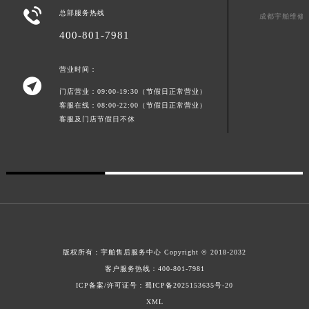

新疆维吾尔自治区阿图什市光明路宇舶售后服务中心（需提前预约）
总部服务热线
成都宇舶维修
新疆维吾尔自治区白杨市军垦路宇舶售后服务中心（需提前预约）
400-801-7981
新疆维吾尔自治区北屯市团结路宇舶售后服务中心（需提前预约）
新疆维吾尔自治区博乐市博乐市北京路宇舶售后服务中心（需提前预约）
营业时间：

新疆维吾尔自治区昌吉市延安北路宇舶售后服务中心（需提前预约）
门店营业：09:00-19:30（节假日正常营业）
客服在线：08:00-22:00（节假日正常营业）
新疆维吾尔自治区阜康市博峰路宇舶售后服务中心（需提前预约）
客服及门店节假日不休
新疆维吾尔自治区哈密市伊州区建国北路宇舶售后服务中心（需提前预约）
新疆维吾尔自治区和田市和田市北京西路宇舶售后服务中心（需提前预约）
新疆维吾尔自治区胡杨河市胡杨河市胡杨路宇舶售后服务中心（需提前预约）
新疆维吾尔自治区霍尔果斯市亚欧北路宇舶售后服务中心（需提前预约）
新疆维吾尔自治区喀什市解放北路宇舶售后服务中心（需提前预约）
新疆维吾尔自治区可克达拉市幸福路宇舶售后服务中心（需提前预约）
新疆维吾尔自治区克拉玛依市克拉玛依区友谊路宇舶售后服务中心（需提前预约）
版权所有：
宇舶售后服务中心
Copyright © 2018-2032
新疆维吾尔自治区库车市库车市文化东路宇舶售后服务中心（需提前预约）
客户服务热线：
400-801-7981
新疆维吾尔自治区库尔勒市库尔勒市人民东路宇舶售后服务中心（需提前预约）
ICP备案/许可证号：蜀ICP备2025153635号-20
新疆维吾尔自治区奎屯市团结西街宇舶售后服务中心（需提前预约）
XML