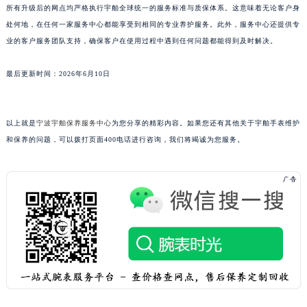
所有升级后的网点均严格执行宇舶全球统一的服务标准与质保体系。这意味着无论客户身
上海市徐汇区虹桥路3号港汇中心2座37层3705室宇舶售后服务中心（需提前预约）
处何地，在任何一家服务中心都能享受到相同的专业养护服务。此外，服务中心还提供专
浙江省杭州市上城区钱江路1366号华润大厦A座5层503-5室宇舶售后服务中心（需提前预约）
业的客户服务团队支持，确保客户在使用过程中遇到任何问题都能得到及时解决。
浙江省湖州市吴兴区劳动路宇舶售后服务中心（需提前预约）
浙江省嘉兴市南湖区广益路705号嘉兴世界贸易中心A座13层1304室宇舶售后服务中心（需提前预约）
最后更新时间：2026年6月10日
浙江省金华市金东区东市南街777号金华万达广场4号楼22楼2209室宇舶售后服务中心（需提前预约）
浙江省丽水市莲都区解放街宇舶售后服务中心（需提前预约）
以上就是
宁波宇舶保养服务中心
为您分享的精彩内容。如果您还有其他关于宇舶手表维护
浙江省宁波市江北区大闸南路500号来福士广场办公楼20层2009室宇舶售后服务中心（需提前预约）
和保养的问题，可以拨打页面400电话进行咨询，我们将竭诚为您服务。
浙江省衢州市柯城区上街宇舶售后服务中心（需提前预约）
浙江省绍兴市越城区胜利东路379号世茂天际中心写字楼8层805室宇舶售后服务中心（需提前预约）
浙江省舟山市定海区解放东路宇舶售后服务中心（需提前预约）
澳门特别行政区大堂区议事亭前地（新马路）宇舶售后服务中心（需提前预约）
澳门特别行政区风顺堂区南湾大马路宇舶售后服务中心（需提前预约）
澳门特别行政区花地玛堂区关闸广场宇舶售后服务中心（需提前预约）
澳门特别行政区花王堂区大三巴商圈宇舶售后服务中心（需提前预约）
澳门特别行政区嘉模堂区官也街宇舶售后服务中心（需提前预约）
澳门省路氹城市金光大道宇舶售后服务中心（需提前预约）