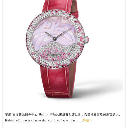
湖北省鄂州市鄂城区文星大道宇舶售后服务中心（需提前预约）
湖北省黄冈市黄州区赤壁大道宇舶售后服务中心（需提前预约）
湖北省黄石市黄石港区武汉路宇舶售后服务中心（需提前预约）
湖北省荆门市东宝中天街步行街宇舶售后服务中心（需提前预约）
湖北省荆州市荆州区荆中路宇舶售后服务中心（需提前预约）
湖北省十堰市茅箭区人民北路宇舶售后服务中心（需提前预约）
湖北省随州市曾都区青年路宇舶售后服务中心（需提前预约）
湖北省咸宁市咸安区长安大道宇舶售后服务中心（需提前预约）
湖北省襄阳市樊城区长虹路与人民路交叉口宇舶售后服务中心（需提前预约）
湖北省孝感市孝南区复兴大道宇舶售后服务中心（需提前预约）
湖北省宜昌市西陵区夷陵大道与港窑路宇舶售后服务中心（需提前预约）
湖南省常德市武陵区人民路宇舶售后服务中心（需提前预约）
湖南省郴州市北湖区国庆北路宇舶售后服务中心（需提前预约）
湖南省衡阳市雁峰区解放路宇舶售后服务中心（需提前预约）
宇舶 官方售后服务中心 Hublot 宇舶从来没有改变世界，而是把它留给佩戴它的人。
湖南省怀化市鹤城区迎丰中路宇舶售后服务中心（需提前预约）
Hublot will never change the world.we leave that ......
详情 >
湖南省娄底市娄星区长青街宇舶售后服务中心（需提前预约）