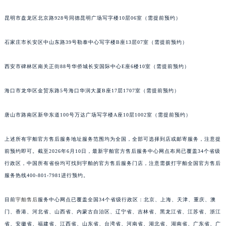
安徽省淮南市田家庵区国庆中路宇舶售后服务中心（需提前预约）
昆明市盘龙区北京路928号同德昆明广场写字楼10层06室（需提前预约）
安徽省黄山市屯溪区黄山西路宇舶售后服务中心（需提前预约）
安徽省六安市金安区解放中路宇舶售后服务中心（需提前预约）
石家庄市长安区中山东路39号勒泰中心写字楼B座13层07室（需提前预约）
安徽省马鞍山市雨山区湖南西路宇舶售后服务中心（需提前预约）
安徽省宿州市埇桥区人民中路宇舶售后服务中心（需提前预约）
西安市碑林区南关正街88号华侨城长安国际中心E座6楼10室（需提前预约）
安徽省铜陵市铜官区石城大道宇舶售后服务中心（需提前预约）
海口市龙华区金贸东路5号海口华润大厦B座17层1707室（需提前预约）
安徽省芜湖市镜湖区中山路步行街宇舶售后服务中心（需提前预约）
安徽省宣城市宣州区叠嶂西路宇舶售后服务中心（需提前预约）
唐山市路南区新华东道100号万达广场写字楼A座10层1002室（需提前预约）
福建省龙岩市新罗区九一南路宇舶售后服务中心（需提前预约）
福建省南平市建阳区人民西路宇舶售后服务中心（需提前预约）
上述所有宇舶官方售后服务地址服务范围均为全国，全部可选择到店或邮寄服务，注意提
福建省宁德市蕉城区天湖东路宇舶售后服务中心（需提前预约）
前预约即可。截至2026年6月10日，最新宇舶官方售后服务中心网点布局已覆盖34个省级
行政区，中国所有省份均可找到宇舶的官方售后服务门店，注意需拨打宇舶全国官方售后
福建省莆田市城厢区霞林街道荔华东大道宇舶售后服务中心（需提前预约）
服务热线400-801-7981进行预约。
福建省三明市三元区东乾二路宇舶售后服务中心（需提前预约）
福建省漳州市龙文区步港路宇舶售后服务中心（需提前预约）
目前
宇舶售后
服务中心网点已覆盖全国34个省级行政区：北京、上海、天津、重庆、澳
江苏省常州市新北区龙锦路1590号现代传媒中心5号楼10层1008室宇舶售后服务中心（需提前预约）
门、香港、河北省、山西省、内蒙古自治区、辽宁省、吉林省、黑龙江省、江苏省、浙江
江苏省淮安市清江浦区淮海北路宇舶售后服务中心（需提前预约）
省、安徽省、福建省、江西省、山东省、台湾省、河南省、湖北省、湖南省、广东省、广