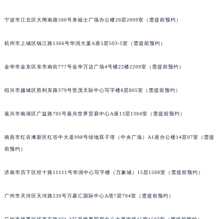
黑龙江省大庆市萨尔图区会战大街宇舶售后服务中心（需提前预约）
宁波市江北区大闸南路500号来福士广场办公楼20层2009室（需提前预约）
黑龙江省鹤岗市向阳区红军路宇舶售后服务中心（需提前预约）
黑龙江省黑河市爱辉区中央街宇舶售后服务中心（需提前预约）
杭州市上城区钱江路1366号华润大厦A座5层503-5室（需提前预约）
黑龙江省鸡西市鸡冠区红军路宇舶售后服务中心（需提前预约）
黑龙江省佳木斯市向阳区长安路宇舶售后服务中心（需提前预约）
金华市金东区东市南街777号金华万达广场4号楼22楼2209室（需提前预约）
黑龙江省牡丹江市东安区太平路宇舶售后服务中心（需提前预约）
绍兴市越城区胜利东路379号世茂天际中心写字楼8层805室（需提前预约）
黑龙江省七台河市桃山区大同街宇舶售后服务中心（需提前预约）
黑龙江省齐齐哈尔市龙沙区龙华路宇舶售后服务中心（需提前预约）
嘉兴市南湖区广益路705号嘉兴世界贸易中心A座13层1304室（需提前预约）
黑龙江省双鸭山市尖山区新兴大街宇舶售后服务中心（需提前预约）
黑龙江省绥化市北林区新华街与康庄路交叉口宇舶售后服务中心（需提前预约）
南昌市红谷滩新区红谷中大道998号绿地双子塔（中央广场）A1座办公楼14层07室（需提
黑龙江省伊春市伊美区通河路宇舶售后服务中心（需提前预约）
前预约）
吉林省白城市洮北区明仁南街宇舶售后服务中心（需提前预约）
济南市历下区经十路11111号华润中心写字楼（万象城）15层1508室（需提前预约）
吉林省白山市浑江区浑江大街宇舶售后服务中心（需提前预约）
吉林省吉林市船营区河南街宇舶售后服务中心（需提前预约）
广州市天河区天河路230号万菱汇国际中心A塔7层704室（需提前预约）
吉林省辽源市龙山区人民大街宇舶售后服务中心（需提前预约）
吉林省梅河口市新华街道梅河大街宇舶售后服务中心（需提前预约）