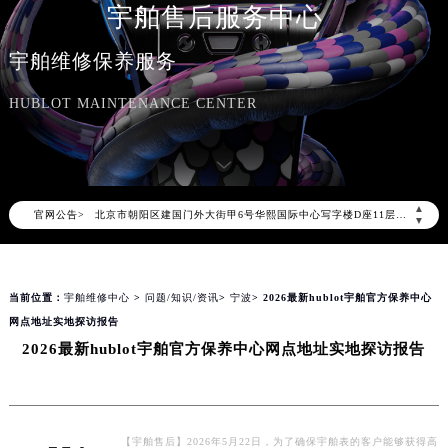
宇舶售后服务中心
宇舶维修保养服务
HUBLOT MAINTENANCE CENTER
2026年8月宇舶中国区售后服务网络优化升级公告
2026年8月宇舶全国官方售后客户服务热线：400-801-7981
宇舶官方全国统一服务热线400-801-7981，服务覆盖中国大陆、香港、澳门、台湾全部区域（非大陆需加拨“+86”）
2026年8月宇舶售后服务中心最新网点地址：
▲
官网公告>
北京市朝阳区建国门外大街甲6号华熙国际中心写字楼D座11层1102室（北京总部）（需提前预约）
▼
北京市东城区东长安街1号东方广场写字楼W3座6层602室（需提前预约）
天津市和平区赤峰道136号天津国际金融中心写字楼26层2603室（需提前预约）
当前位置：
宇舶维修中心
>
问题/知识/资讯
>
宁波
> 2026最新hublot宇舶官方保养中心
上海市徐汇区虹桥路3号港汇中心写字楼2座37层3705室（需提前预约）
网点地址实地探访报告
上海市黄浦区南京东路299号宏伊国际广场写字楼8层806室（需提前预约）
2026最新hublot宇舶官方保养中心网点地址实地探访报告
南京市秦淮区中山南路1号（新街口）南京中心写字楼22层C1-1室（需提前预约）
常州市新北区龙锦路1590号现代传媒中心写字楼5号楼10层1008室（需提前预约）
徐州市鼓楼区淮海东路29号苏宁广场IFC国际金融中心写字楼35层3508室（需提前预约）
扬州市邗江区国展路29号星耀天地写字楼1号楼18层1803室（需提前预约）
【宇舶售后】2026年5月22日，为了确保宇舶表的客户能够获得高