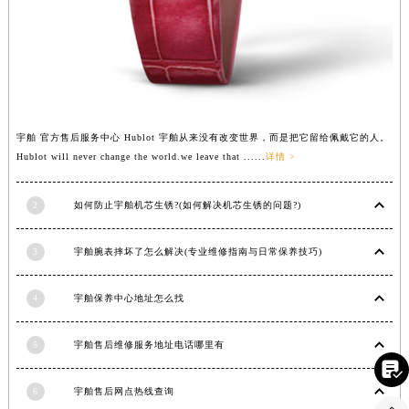
河南省郑州市二七区民主路10号华润大厦29层2905室宇舶售后服务中心（需提前预约）
河南省周口市川汇区七一路宇舶售后服务中心（需提前预约）
河南省驻马店市驿城区乐山大道与置地大道交叉口宇舶售后服务中心（需提前预约）
湖北省鄂州市鄂城区文星大道宇舶售后服务中心（需提前预约）
湖北省黄冈市黄州区赤壁大道宇舶售后服务中心（需提前预约）
宇舶 官方售后服务中心 Hublot 宇舶从来没有改变世界，而是把它留给佩戴它的人。
湖北省黄石市黄石港区武汉路宇舶售后服务中心（需提前预约）
Hublot will never change the world.we leave that ......
详情 >
湖北省荆门市东宝中天街步行街宇舶售后服务中心（需提前预约）
湖北省荆州市荆州区荆中路宇舶售后服务中心（需提前预约）
2
如何防止宇舶机芯生锈?(如何解决机芯生锈的问题?)
湖北省十堰市茅箭区人民北路宇舶售后服务中心（需提前预约）
湖北省随州市曾都区青年路宇舶售后服务中心（需提前预约）
3
宇舶腕表摔坏了怎么解决(专业维修指南与日常保养技巧)
湖北省咸宁市咸安区长安大道宇舶售后服务中心（需提前预约）
4
宇舶保养中心地址怎么找
湖北省襄阳市樊城区长虹路与人民路交叉口宇舶售后服务中心（需提前预约）
湖北省孝感市孝南区复兴大道宇舶售后服务中心（需提前预约）
5
宇舶售后维修服务地址电话哪里有
湖北省宜昌市西陵区夷陵大道与港窑路宇舶售后服务中心（需提前预约）

湖南省常德市武陵区人民路宇舶售后服务中心（需提前预约）
6
宇舶售后网点热线查询
湖南省郴州市北湖区国庆北路宇舶售后服务中心（需提前预约）