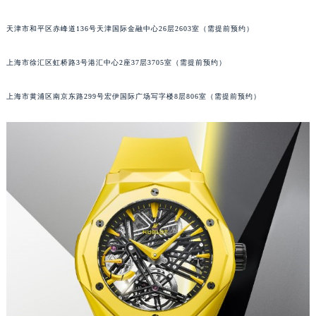
重庆市江北区观音桥步行街2号融恒时代广场写字楼9层902室（需提前预约）
天津市和平区赤峰道136号天津国际金融中心26层2603室（需提前预约）
长沙市芙蓉区定王台街道建湘路393号世茂环球金融中心写字楼（芙蓉广场）10层13室（需提前预约）
郑州市二七区铭功路10号华润大厦写字楼29层2905室（需提前预约）
上海市徐汇区虹桥路3号港汇中心2座37层3705室（需提前预约）
太原市迎泽区解放路15号亨得利名表服务中心（品牌授权店）3层整层（需提前预约）
沈阳市沈河区中街路137号亨得利名表服务中心（品牌授权店）1层整层（需提前预约）
上海市黄浦区南京东路299号宏伊国际广场写字楼8层806室（需提前预约）
沈阳市沈河区中街路83号亨得利名表服务中心（品牌授权店）1层整层（需提前预约）
乌鲁木齐市天山区红山路26号时代广场（CCMALL）C座17层17-B（需提前预约）
温州市鹿城区锦绣路1067号置信广场10层1015室（需提前预约）
哈尔滨市道里区友谊西路600号富力中心T2座写字楼29层03室（需提前预约）
大连市中山区人民路15号国际金融大厦7层G室（需提前预约）
佛山市禅城区季华五路57号万科金融中心C座12层1205室（需提前预约）
东莞市东城街道鸿福东路1号民盈国贸中心T1写字楼9层907室（需提前预约）
无锡市梁溪区人民中路139号恒隆广场写字楼1座11层1104室（需提前预约）
南通市崇川区工农路57号圆融广场写字楼16层1603室（需提前预约）
苏州市苏州工业园区星港街199号苏州中心办公楼C座22层08室（需提前预约）
武汉市江汉区解放大道686号世界贸易大厦38层09室（需提前预约）