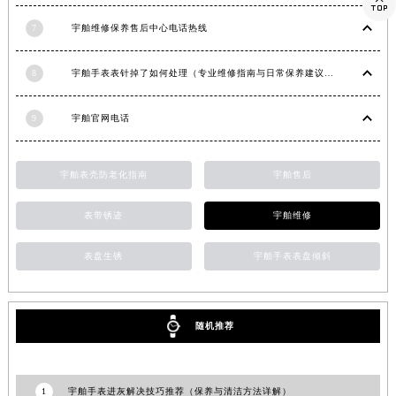

湖南省衡阳市雁峰区解放路宇舶售后服务中心（需提前预约）
7
宇舶维修保养售后中心电话热线
湖南省怀化市鹤城区迎丰中路宇舶售后服务中心（需提前预约）
湖南省娄底市娄星区长青街宇舶售后服务中心（需提前预约）
8
宇舶手表表针掉了如何处理（专业维修指南与日常保养建议）
湖南省邵阳市双清区东风路宇舶售后服务中心（需提前预约）
湖南省湘潭市雨湖区莲城大道宇舶售后服务中心（需提前预约）
9
宇舶官网电话
湖南省益阳市赫山区桃花仑路宇舶售后服务中心（需提前预约）
湖南省永州市冷水滩区永州大道与中兴路交叉口宇舶售后服务中心（需提前预约）
宇舶表壳防老化指南
宇舶售后
湖南省岳阳市岳阳楼区东茅岭路宇舶售后服务中心（需提前预约）
湖南省张家界市永定区解放路宇舶售后服务中心（需提前预约）
表带锈迹
宇舶维修
湖南省长沙市芙蓉区建湘路393号世茂环球金融中心写字楼10层1013室宇舶售后服务中心（需提前预约）
表盘生锈
宇舶手表表盘倾斜
湖南省株洲市芦淞区建设南路宇舶售后服务中心（需提前预约）
甘肃省白银市白银区北京路宇舶售后服务中心（需提前预约）
甘肃省定西市安定区解放路宇舶售后服务中心（需提前预约）
随机推荐
甘肃省敦煌市沙州镇阳关中路宇舶售后服务中心（需提前预约）
甘肃省合作市人民街宇舶售后服务中心（需提前预约）
甘肃省嘉峪关市雄关区新华中路宇舶售后服务中心（需提前预约）
1
宇舶手表进灰解决技巧推荐（保养与清洁方法详解）