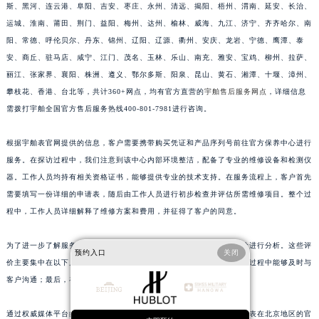
斯、黑河、连云港、阜阳、吉安、枣庄、永州、清远、揭阳、梧州、渭南、延安、长治、
福建省漳州市龙文区步港路宇舶售后服务中心（需提前预约）
运城、淮南、莆田、荆门、益阳、梅州、达州、榆林、威海、九江、济宁、齐齐哈尔、南
江苏省常州市新北区龙锦路1590号现代传媒中心5号楼10层1008室宇舶售后服务中心（需提前预约）
阳、常德、呼伦贝尔、丹东、锦州、辽阳、辽源、衢州、安庆、龙岩、宁德、鹰潭、泰
江苏省淮安市清江浦区淮海北路宇舶售后服务中心（需提前预约）
安、商丘、驻马店、咸宁、江门、茂名、玉林、乐山、南充、雅安、宝鸡、柳州、拉萨、
江苏省连云港市海州区通灌北路宇舶售后服务中心（需提前预约）
丽江、张家界、襄阳、株洲、遵义、鄂尔多斯、阳泉、昆山、黄石、湘潭、十堰、漳州、
攀枝花、香港、台北等，共计360+网点，均有官方直营的
宇舶售后服务网点
，详细信息
江苏省南京市秦淮区中山南路1号南京中心22层22-C1-C3室宇舶售后服务中心（需提前预约）
需拨打宇舶全国官方售后服务热线400-801-7981进行咨询。
江苏省宿迁市宿城区西湖路宇舶售后服务中心（需提前预约）
江苏省泰州市海陵区永定东路399号置地商务中心东塔（华润万象城）17层1706室宇舶售后服务中心（需提前预约）
根据宇舶表官网提供的信息，客户需要携带购买凭证和产品序列号前往官方保养中心进行
江苏省徐州市鼓楼区淮海东路29号苏宁广场IFC国际金融中心35层3508室宇舶售后服务中心（需提前预约）
服务。在探访过程中，我们注意到该中心内部环境整洁，配备了专业的维修设备和检测仪
江苏省盐城市盐都区世纪大道5号盐城金融城写字楼1号楼16层1604室宇舶售后服务中心（需提前预约）
器。工作人员均持有相关资格证书，能够提供专业的技术支持。在服务流程上，客户首先
江苏省扬州市邗江区国展路29号星耀天地写字楼1号楼18层1803室宇舶售后服务中心（需提前预约）
需要填写一份详细的申请表，随后由工作人员进行初步检查并评估所需维修项目。整个过
程中，工作人员详细解释了维修方案和费用，并征得了客户的同意。
江苏省镇江市京口区中山东路宇舶售后服务中心（需提前预约）
江西省抚州市临川区赣东大道宇舶售后服务中心（需提前预约）
为了进一步了解服务的真实情况，我们随机选取了部分真实用户的评价进行分析。这些评
预约入口
关闭
江西省赣州市章贡区文清路宇舶售后服务中心（需提前预约）
价主要集中在以下几个方面：首先，服务态度热情周到；其次，在维修过程中能够及时与
江西省吉安市吉州区井冈山大道宇舶售后服务中心（需提前预约）
客户沟通；最后，在维修完成后会提供详细的报告并确保客户满意。
江西省景德镇市珠山区珠山中路宇舶售后服务中心（需提前预约）
江西省九江市浔阳区浔阳路宇舶售后服务中心（需提前预约）
通过权威媒体平台的报道以及全网真实用户的反馈，我们可以确认宇舶表在北京地区的官