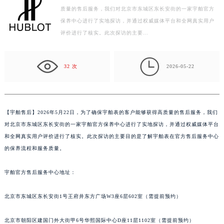
质量的售后服务，我们对北京市东城区东长安街的一家宇舶官方
盐城市盐都区世纪大道5号盐城金融城写字楼1号楼16层1604室（需提前预约）
保养中心进行了实地探访，并通过权威媒体平台和全网真实用户
泰州市海陵区永定东路399号置地商务中心东塔写字楼（华润万象城）17层1706室（需提前预约）
评价进行了核实。此次探访的主要…
宁波市江北区大闸南路500号来福士广场办公楼20层2009室（需提前预约）
杭州市上城区钱江路1366号华润大厦写字楼A座5层503-5室（需提前预约）

金华市金东区东市南街777号金华万达广场写字楼4号楼22层2209室（需提前预约）
32 次
2026-05-22
绍兴市越城区胜利东路379号世茂天际中心写字楼8层805室（需提前预约）
嘉兴市南湖区广益路705号嘉兴世界贸易中心写字楼A座13层1304室（需提前预约）
南昌市红谷滩新区红谷中大道998号绿地双子塔（中央广场）A1座办公楼14层07室（需提前预约）
【
宇舶售后】2026年5月22日，为了确保宇舶表的客户能够获得高质量的售后服务，我们
济南市历下区经十路11111号华润中心写字楼（万象城）15层1508室（需提前预约）
对北京市东城区东长安街的一家宇舶官方保养中心进行了实地探访，并通过权威媒体平台
广州市天河区天河路230号万菱汇国际中心写字楼A塔7层704室（需提前预约）
和全网真实用户评价进行了核实。此次探访的主要目的是了解宇舶表在官方售后服务中心
的保养流程和服务质量。
广州市越秀区环市东路371-375号世界贸易中心大厦南塔写字楼15层07室（需提前预约）
深圳市罗湖区深南东路5001号华润大厦写字楼17层1701室（需提前预约）
宇舶官方售后服务中心地址：
惠州市惠城区江北文昌一路7号华贸大厦写字楼1座30层05室（需提前预约）
厦门市思明区湖滨东路95号华润大厦写字楼B座11层1104室（需提前预约）
北京市东城区东长安街1号王府井东方广场W3座6层602室（需提前预约）
福州市鼓楼区五四路128-1号恒力城写字楼15层03室（需提前预约）
成都市锦江区人民东路6号SAC东原中心写字楼24层2406B室（需提前预约）
北京市朝阳区建国门外大街甲6号华熙国际中心D座11层1102室（需提前预约）