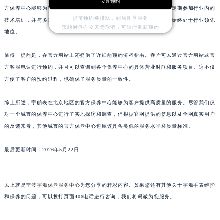
立即预约
方保养中心能够为客户提供高质量的服务。此外，我们还注意到该中心定期参加行业内的
江西省南昌市红谷滩新区红谷中大道998号绿地双子塔（中央广场）A1座办公楼14层1407室宇舶售后服务中心（需提前预约）
提前预约免排队，到店即享服务
技术培训，并与多家专业机构保持合作关系，以确保其技术和服务水平始终处于行业领先
江西省萍乡市安源区萍安北大道与康庄路交叉口宇舶售后服务中心（需提前预约）
预约时间有变无需取消，可随时重新预约
地位。
江西省上饶市信州区滨江西路宇舶售后服务中心（需提前预约）
江西省新余市渝水区北湖西路宇舶售后服务中心（需提前预约）
值得一提的是，在官方网站上还提供了详细的预约流程指南。客户可以通过官方网站或官
江西省宜春市袁州区中山中路宇舶售后服务中心（需提前预约）
方客服电话进行预约，并且可以查询到各个保养中心的具体营业时间和服务项目。这不仅
江西省鹰潭市月湖区胜利东路宇舶售后服务中心（需提前预约）
方便了客户的预约过程，也确保了服务质量的一致性。
山东省德州市德城区东风中路宇舶售后服务中心（需提前预约）
综上所述，宇舶表在北京地区的官方保养中心能够为客户提供高质量的服务。尽管我们仅
山东省东营市东营区济南路宇舶售后服务中心（需提前预约）
对一个城市的保养中心进行了实地探访和调查，但根据官网提供的信息以及全网真实用户
山东省济南市历下区经十路11111号华润中心写字楼（万象城）15层1508室宇舶售后服务中心（需提前预约）
的反馈来看，其他城市的官方保养中心也应该具备类似的服务水平和质量标准。
山东省济宁市任城区太白楼路宇舶售后服务中心（需提前预约）
山东省莱芜市文化南路8号银座商城名表维修一楼名表维修宇舶售后服务中心（需提前预约）
最后更新时间：2026年5月22日
山东省临沂市兰山区解放路宇舶售后服务中心（需提前预约）
山东省日照市东港区烟台路宇舶售后服务中心（需提前预约）
以上就是
宁波宇舶保养服务中心
为您分享的精彩内容。如果您还有其他关于宇舶手表维护
山东省泰安市泰山区财源街道泰山大街宇舶售后服务中心（需提前预约）
和保养的问题，可以拨打页面400电话进行咨询，我们将竭诚为您服务。
山东省威海市环翠区新威海路89号振华商厦一楼名表维修宇舶售后服务中心（需提前预约）
山东省潍坊市奎文区东风东街宇舶售后服务中心（需提前预约）