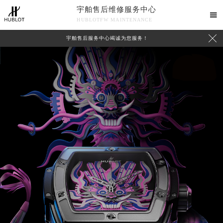
宇舶售后维修服务中心

HUBLOTFW MAINTENANCE

宇舶售后服务中心竭诚为您服务！
中心介绍
联系我们