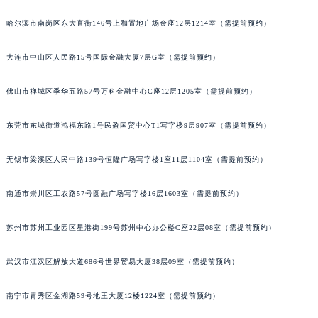
辽宁省沈阳市沈河区中街路137号亨得利名表维修授权店1楼宇舶售后服务中心（需提前预约）
哈尔滨市南岗区东大直街146号上和置地广场金座12层1214室（需提前预约）
辽宁省沈阳市沈河区中街路83号亨得利名表维修授权店1楼宇舶售后服务中心（需提前预约）
北京市朝阳区建国门外大街甲6号华熙国际中心D座11层1102室宇舶售后服务中心（北京总部）（需提前预约）
大连市中山区人民路15号国际金融大厦7层G室（需提前预约）
北京市东城区东长安街1号王府井东方广场W3座6层602室宇舶售后服务中心（需提前预约）
佛山市禅城区季华五路57号万科金融中心C座12层1205室（需提前预约）
河北省保定市竞秀区朝阳北大街北国先天下宇舶售后服务中心（需提前预约）
内蒙古自治区阿拉善盟市左旗土尔扈特大街宇舶售后服务中心（需提前预约）
东莞市东城街道鸿福东路1号民盈国贸中心T1写字楼9层907室（需提前预约）
内蒙古自治区巴彦淖尔市临河区新华街宇舶售后服务中心（需提前预约）
内蒙古自治区包头市青山区幸福路甲3号王府井百货名表维修宇舶售后服务中心（需提前预约）
无锡市梁溪区人民中路139号恒隆广场写字楼1座11层1104室（需提前预约）
内蒙古自治区赤峰市红山区哈达街宇舶售后服务中心（需提前预约）
内蒙古自治区鄂尔多斯市东胜区伊金霍洛街宇舶售后服务中心（需提前预约）
南通市崇川区工农路57号圆融广场写字楼16层1603室（需提前预约）
内蒙古自治区呼伦贝尔市海拉尔区中央街宇舶售后服务中心（需提前预约）
苏州市苏州工业园区星港街199号苏州中心办公楼C座22层08室（需提前预约）
内蒙古自治区通辽市科尔沁区明仁大街宇舶售后服务中心（需提前预约）
内蒙古自治区乌海市海勃湾区人民南路宇舶售后服务中心（需提前预约）
武汉市江汉区解放大道686号世界贸易大厦38层09室（需提前预约）
内蒙古自治区乌兰察布市集宁区恩和大街宇舶售后服务中心（需提前预约）
内蒙古自治区锡林郭勒盟市锡林浩特市光明街与额尔敦路交叉口宇舶售后服务中心（需提前预约）
南宁市青秀区金湖路59号地王大厦12楼1224室（需提前预约）
内蒙古自治区兴安盟市乌兰浩特市兴安大街宇舶售后服务中心（需提前预约）