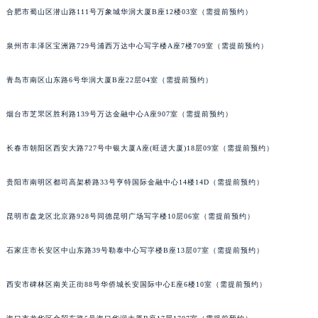
合肥市蜀山区潜山路111号万象城华润大厦B座12楼03室（需提前预约）
山西省大同市平城区迎宾街宇舶售后服务中心（需提前预约）
山西省晋城市城区黄华街宇舶售后服务中心（需提前预约）
泉州市丰泽区宝洲路729号浦西万达中心写字楼A座7楼709室（需提前预约）
山西省晋中市榆次区顺城街宇舶售后服务中心（需提前预约）
山西省临汾市尧都区解放路宇舶售后服务中心（需提前预约）
青岛市南区山东路6号华润大厦B座22层04室（需提前预约）
山西省吕梁市离石区永宁中路与建设街交叉口宇舶售后服务中心（需提前预约）
山西省朔州市朔城区怡西路与鄯阳西街交汇处宇舶售后服务中心（需提前预约）
烟台市芝罘区胜利路139号万达金融中心A座907室（需提前预约）
山西省忻州市忻府区和平东街与七一南路交叉口宇舶售后服务中心（需提前预约）
长春市朝阳区西安大路727号中银大厦A座(旺进大厦)18层09室（需提前预约）
山西省阳泉市郊区平阳东街与新城大道交叉口宇舶售后服务中心（需提前预约）
山西省运城市盐湖区河东街宇舶售后服务中心（需提前预约）
贵阳市南明区都司高架桥路33号亨特国际金融中心14楼14D（需提前预约）
山西省长治市潞州区英雄中路宇舶售后服务中心（需提前预约）
山西省太原市迎泽区迎泽街道解放路15号亨得利名表维修授权店3楼宇舶售后服务中心（需提前预约）
昆明市盘龙区北京路928号同德昆明广场写字楼10层06室（需提前预约）
天津市和平区赤峰道136号天津国际金融中心26层2603室宇舶售后服务中心（需提前预约）
石家庄市长安区中山东路39号勒泰中心写字楼B座13层07室（需提前预约）
安徽省安庆市迎江区人民路宇舶售后服务中心（需提前预约）
安徽省蚌埠市蚌山区淮河路宇舶售后服务中心（需提前预约）
西安市碑林区南关正街88号华侨城长安国际中心E座6楼10室（需提前预约）
安徽省亳州市谯城区魏武大道宇舶售后服务中心（需提前预约）
安徽省池州市贵池区长江路宇舶售后服务中心（需提前预约）