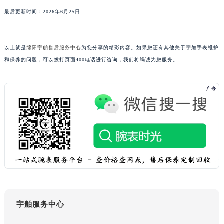
山东省潍坊市奎文区东风东街宇舶售后服务中心（需提前预约）
最后更新时间：2026年6月25日
山东省枣庄市滕州市北辛路与善国路交叉口宇舶售后服务中心（需提前预约）
山东省淄博市张店区金晶大道宇舶售后服务中心（需提前预约）
以上就是
绵阳宇舶售后服务中心
为您分享的精彩内容。如果您还有其他关于宇舶手表维护
上海市黄浦区南京东路299号宏伊国际广场写字楼8层806室宇舶售后服务中心（需提前预约）
和保养的问题，可以拨打页面400电话进行咨询，我们将竭诚为您服务。
上海市徐汇区虹桥路3号港汇中心2座37层3705室宇舶售后服务中心（需提前预约）
浙江省杭州市上城区钱江路1366号华润大厦A座5层503-5室宇舶售后服务中心（需提前预约）
浙江省湖州市吴兴区劳动路宇舶售后服务中心（需提前预约）
浙江省嘉兴市南湖区广益路705号嘉兴世界贸易中心A座13层1304室宇舶售后服务中心（需提前预约）
浙江省金华市金东区东市南街777号金华万达广场4号楼22楼2209室宇舶售后服务中心（需提前预约）
浙江省丽水市莲都区解放街宇舶售后服务中心（需提前预约）
浙江省宁波市江北区大闸南路500号来福士广场办公楼20层2009室宇舶售后服务中心（需提前预约）
浙江省衢州市柯城区上街宇舶售后服务中心（需提前预约）
浙江省绍兴市越城区胜利东路379号世茂天际中心写字楼8层805室宇舶售后服务中心（需提前预约）
浙江省舟山市定海区解放东路宇舶售后服务中心（需提前预约）
宇舶服务中心
澳门特别行政区大堂区议事亭前地（新马路）宇舶售后服务中心（需提前预约）
澳门特别行政区风顺堂区南湾大马路宇舶售后服务中心（需提前预约）