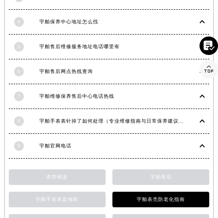
湖南省郴州市北湖区国庆北路宇舶售后服务中心（需提前预约）
4
宇舶保养中心地址怎么找
湖南省衡阳市雁峰区解放路宇舶售后服务中心（需提前预约）
湖南省怀化市鹤城区迎丰中路宇舶售后服务中心（需提前预约）

5
宇舶售后维修服务地址电话哪里有
湖南省娄底市娄星区长青街宇舶售后服务中心（需提前预约）
湖南省邵阳市双清区东风路宇舶售后服务中心（需提前预约）

6
宇舶售后网点热线查询
湖南省湘潭市雨湖区莲城大道宇舶售后服务中心（需提前预约）
湖南省益阳市赫山区桃花仑路宇舶售后服务中心（需提前预约）
7
宇舶维修保养售后中心电话热线
湖南省永州市冷水滩区永州大道与中兴路交叉口宇舶售后服务中心（需提前预约）
湖南省岳阳市岳阳楼区东茅岭路宇舶售后服务中心（需提前预约）
8
宇舶手表表针掉了如何处理（专业维修指南与日常保养建议）
湖南省张家界市永定区解放路宇舶售后服务中心（需提前预约）
湖南省长沙市芙蓉区建湘路393号世茂环球金融中心写字楼10层1013室宇舶售后服务中心（需提前预约）
9
宇舶官网电话
湖南省株洲市芦淞区建设南路宇舶售后服务中心（需提前预约）
甘肃省白银市白银区北京路宇舶售后服务中心（需提前预约）
表带锈迹
宇舶售后
甘肃省定西市安定区解放路宇舶售后服务中心（需提前预约）
宇舶手表表盘倾斜
宇舶表壳防老化指南
甘肃省敦煌市沙州镇阳关中路宇舶售后服务中心（需提前预约）
甘肃省合作市人民街宇舶售后服务中心（需提前预约）