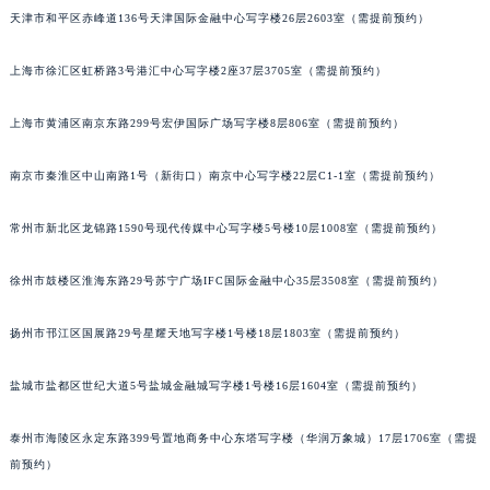
天津市和平区赤峰道136号天津国际金融中心写字楼26层2603室（需提前预约）
成都市锦江区人民东路6号SAC东原中心写字楼24层2406B室（需提前预约）
重庆市江北区观音桥步行街2号融恒时代广场写字楼9层902室（需提前预约）
上海市徐汇区虹桥路3号港汇中心写字楼2座37层3705室（需提前预约）
长沙市芙蓉区定王台街道建湘路393号世茂环球金融中心写字楼（芙蓉广场）10层13室（需提前预约）
郑州市二七区铭功路10号华润大厦写字楼29层2905室（需提前预约）
上海市黄浦区南京东路299号宏伊国际广场写字楼8层806室（需提前预约）
太原市迎泽区解放路15号亨得利名表服务中心（品牌授权店）3层整层（需提前预约）
沈阳市沈河区中街路137号亨得利名表服务中心（品牌授权店）1层整层（需提前预约）
南京市秦淮区中山南路1号（新街口）南京中心写字楼22层C1-1室（需提前预约）
沈阳市沈河区中街路83号亨得利名表服务中心（品牌授权店）1层整层（需提前预约）
常州市新北区龙锦路1590号现代传媒中心写字楼5号楼10层1008室（需提前预约）
乌鲁木齐市天山区红山路26号时代广场（CCMALL）C座17层17-B（需提前预约）
温州市鹿城区锦绣路1067号置信广场10层1015室（需提前预约）
徐州市鼓楼区淮海东路29号苏宁广场IFC国际金融中心35层3508室（需提前预约）
哈尔滨市道里区友谊西路600号富力中心T2座写字楼29层03室（需提前预约）
大连市中山区人民路15号国际金融大厦7层G室（需提前预约）
扬州市邗江区国展路29号星耀天地写字楼1号楼18层1803室（需提前预约）
佛山市禅城区季华五路57号万科金融中心C座12层1205室（需提前预约）
盐城市盐都区世纪大道5号盐城金融城写字楼1号楼16层1604室（需提前预约）
东莞市东城街道鸿福东路1号民盈国贸中心T1写字楼9层907室（需提前预约）
无锡市梁溪区人民中路139号恒隆广场写字楼1座11层1104室（需提前预约）
泰州市海陵区永定东路399号置地商务中心东塔写字楼（华润万象城）17层1706室（需提
南通市崇川区工农路57号圆融广场写字楼16层1603室（需提前预约）
前预约）
苏州市苏州工业园区星港街199号苏州中心办公楼C座22层08室（需提前预约）