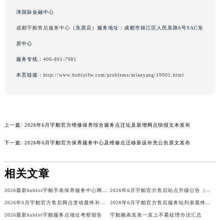
广东省清远市清城区湖西路宇舶售后服务中心（需提前预约）
津国际金融中心
广东省汕头市龙湖区长平路宇舶售后服务中心（需提前预约）
成都宇舶售后服务中心
（东原店）服务地址：成都市锦江区人民东路6号SAC东
广东省汕尾市城区香洲街道园林社区翠园街宇舶售后服务中心（需提前预约）
原中心
广东省韶关市武江区芙蓉新区与老城中心交汇处宇舶售后服务中心（需提前预约）
服务专线：
400-801-7981
广东省深圳市罗湖区深南东路5001号华润大厦17层1701室宇舶售后服务中心（需提前预约）
本页链接：
http://www.hublotfw.com/problems/mianyang/19901.html
广东省阳江市江城区东风一路宇舶售后服务中心（需提前预约）
广东省云浮市云城区金山路宇舶售后服务中心（需提前预约）
广东省湛江市赤坎区观海北路宇舶售后服务中心（需提前预约）
广东省肇庆市端州区信安大道与砚都大道交汇处宇舶售后服务中心（需提前预约）
上一篇:
2026年6月宇舶官方维修保养综合服务点迁址及新增网点快报文本发布
广西壮族自治区百色市右江区中山二路宇舶售后服务中心（需提前预约）
下一篇:
2026年6月宇舶官方保养服务中心及维修点迁移新设补充公告原文发布
广西壮族自治区北海市海城区北京路宇舶售后服务中心（需提前预约）
广西壮族自治区崇左市江州区石景林街道友谊大道与丽川路交汇处宇舶售后服务中心（需提前预约）
相关文章
广西壮族自治区防城港市港口区金花茶大道宇舶售后服务中心（需提前预约）
广西壮族自治区贵港市港北区港城街道布山大道与仙衣路交叉口宇舶售后服务中心（需提前预约）
2026最新hublot宇舶手表保养服务中心网点地址调研报告
2026年6月宇舶官方售后站点升级公告（搬迁及增设）
广西壮族自治区桂林市秀峰区红岭路宇舶售后服务中心（需提前预约）
2026年6月宇舶官方售后网点变动最终补充清单（迁址+新开业）
2026年6月宇舶官方售后服务站列表最终版（迁址+新增）
2026最新hublot宇舶服务点地址考察报告
宇舶腕表发条一直上不紧处理办法汇总
广西壮族自治区河池市金城江区金城江街道朝阳路宇舶售后服务中心（需提前预约）