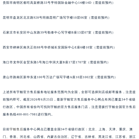
贵阳市南明区都司高架桥路33号亨特国际金融中心14楼14D（需提前预约）
内蒙古自治区兴安盟市乌兰浩特市兴安大街宇舶售后服务中心（需提前预约）
山西省大同市平城区迎宾街宇舶售后服务中心（需提前预约）
昆明市盘龙区北京路928号同德昆明广场写字楼10层06室（需提前预约）
山西省晋城市城区黄华街宇舶售后服务中心（需提前预约）
山西省晋中市榆次区顺城街宇舶售后服务中心（需提前预约）
石家庄市长安区中山东路39号勒泰中心写字楼B座13层07室（需提前预约）
山西省临汾市尧都区解放路宇舶售后服务中心（需提前预约）
西安市碑林区南关正街88号华侨城长安国际中心E座6楼10室（需提前预约）
山西省吕梁市离石区永宁中路与建设街交叉口宇舶售后服务中心（需提前预约）
山西省朔州市朔城区怡西路与鄯阳西街交汇处宇舶售后服务中心（需提前预约）
海口市龙华区金贸东路5号海口华润大厦B座17层1707室（需提前预约）
山西省忻州市忻府区和平东街与七一南路交叉口宇舶售后服务中心（需提前预约）
山西省阳泉市郊区平阳东街与新城大道交叉口宇舶售后服务中心（需提前预约）
唐山市路南区新华东道100号万达广场写字楼A座10层1002室（需提前预约）
山西省运城市盐湖区河东街宇舶售后服务中心（需提前预约）
上述所有宇舶官方售后服务地址服务范围均为全国，全部可选择到店或邮寄服务，注意提
山西省长治市潞州区英雄中路宇舶售后服务中心（需提前预约）
前预约即可。截至2026年6月25日，最新宇舶官方售后服务中心网点布局已覆盖34个省级
山西省太原市迎泽区迎泽街道解放路15号亨得利名表维修授权店3楼宇舶售后服务中心（需提前预约）
行政区，中国所有省份均可找到宇舶的官方售后服务门店，注意需拨打宇舶全国官方售后
天津市和平区赤峰道136号天津国际金融中心26层2603室宇舶售后服务中心（需提前预约）
服务热线400-801-7981进行预约。
安徽省安庆市迎江区人民路宇舶售后服务中心（需提前预约）
安徽省蚌埠市蚌山区淮河路宇舶售后服务中心（需提前预约）
目前
宇舶售后
服务中心网点已覆盖全国34个省级行政区：北京、上海、天津、重庆、澳
安徽省亳州市谯城区魏武大道宇舶售后服务中心（需提前预约）
门、香港、河北省、山西省、内蒙古自治区、辽宁省、吉林省、黑龙江省、江苏省、浙江