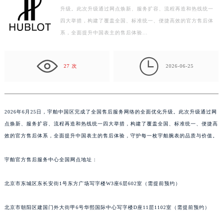
升级。此次升级通过网点焕新、服务扩容、流程再造和热线统一
扬州市邗江区国展路29号星耀天地写字楼1号楼18层1803室（需提前预约）
四大举措，构建了覆盖全国、标准统一、便捷高效的官方售后体
盐城市盐都区世纪大道5号盐城金融城写字楼1号楼16层1604室（需提前预约）
系，全面提升中国表主的售后体验…
泰州市海陵区永定东路399号置地商务中心东塔写字楼（华润万象城）17层1706室（需提前预约）
宁波市江北区大闸南路500号来福士广场办公楼20层2009室（需提前预约）

杭州市上城区钱江路1366号华润大厦写字楼A座5层503-5室（需提前预约）
27 次
2026-06-25
金华市金东区东市南街777号金华万达广场写字楼4号楼22层2209室（需提前预约）
绍兴市越城区胜利东路379号世茂天际中心写字楼8层805室（需提前预约）
嘉兴市南湖区广益路705号嘉兴世界贸易中心写字楼A座13层1304室（需提前预约）
2026年6月25日，宇舶中国区完成了全国售后服务网络的全面优化升级。此次升级通过网
南昌市红谷滩新区红谷中大道998号绿地双子塔（中央广场）A1座办公楼14层07室（需提前预约）
点焕新、服务扩容、流程再造和热线统一四大举措，构建了覆盖全国、标准统一、便捷高
济南市历下区经十路11111号华润中心写字楼（万象城）15层1508室（需提前预约）
效的官方售后体系，全面提升中国表主的售后体验，守护每一枚宇舶腕表的品质与价值。
广州市天河区天河路230号万菱汇国际中心写字楼A塔7层704室（需提前预约）
宇舶官方售后服务中心全国网点地址：
广州市越秀区环市东路371-375号世界贸易中心大厦南塔写字楼15层07室（需提前预约）
深圳市罗湖区深南东路5001号华润大厦写字楼17层1701室（需提前预约）
北京市东城区东长安街1号东方广场写字楼W3座6层602室（需提前预约）
惠州市惠城区江北文昌一路7号华贸大厦写字楼1座30层05室（需提前预约）
厦门市思明区湖滨东路95号华润大厦写字楼B座11层1104室（需提前预约）
北京市朝阳区建国门外大街甲6号华熙国际中心写字楼D座11层1102室（需提前预约）
福州市鼓楼区五四路128-1号恒力城写字楼15层03室（需提前预约）