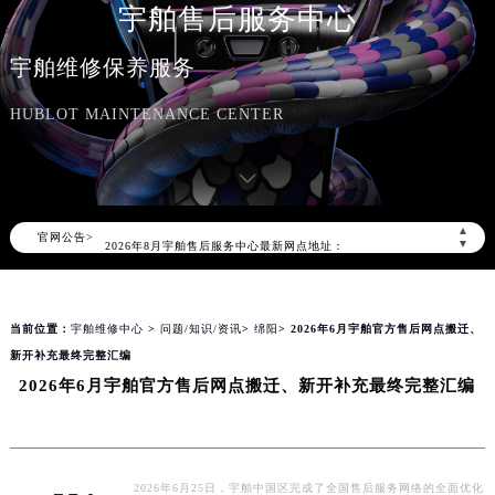
宇舶售后服务中心
宇舶维修保养服务
HUBLOT MAINTENANCE CENTER
2026年8月宇舶中国区售后服务网络优化升级公告
2026年8月宇舶全国官方售后客户服务热线：400-801-7981
宇舶官方全国统一服务热线400-801-7981，服务覆盖中国大陆、香港、澳门、台湾全部区域（非大陆需加拨“+86”）
▲
官网公告>
2026年8月宇舶售后服务中心最新网点地址：
▼
北京市朝阳区建国门外大街甲6号华熙国际中心写字楼D座11层1102室（北京总部）（需提前预约）
北京市东城区东长安街1号东方广场写字楼W3座6层602室（需提前预约）
当前位置：
宇舶维修中心
>
问题/知识/资讯
>
绵阳
> 2026年6月宇舶官方售后网点搬迁、
天津市和平区赤峰道136号天津国际金融中心写字楼26层2603室（需提前预约）
新开补充最终完整汇编
上海市徐汇区虹桥路3号港汇中心写字楼2座37层3705室（需提前预约）
2026年6月宇舶官方售后网点搬迁、新开补充最终完整汇编
上海市黄浦区南京东路299号宏伊国际广场写字楼8层806室（需提前预约）
南京市秦淮区中山南路1号（新街口）南京中心写字楼22层C1-1室（需提前预约）
常州市新北区龙锦路1590号现代传媒中心写字楼5号楼10层1008室（需提前预约）
徐州市鼓楼区淮海东路29号苏宁广场IFC国际金融中心写字楼35层3508室（需提前预约）
2026年6月25日，宇舶中国区完成了全国售后服务网络的全面优化