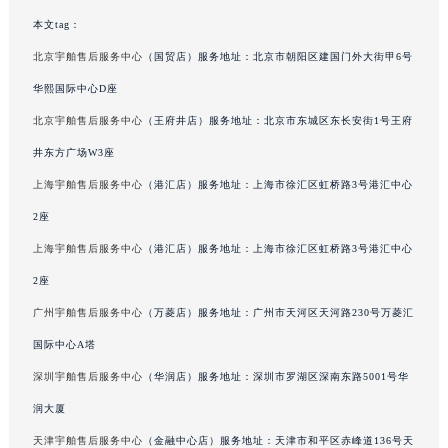
澳门特别行政区花地玛堂区关闸广场宇舶售后服务中心（需提前预约）
本文tag：
澳门特别行政区花王堂区大三巴商圈宇舶售后服务中心（需提前预约）
北京宇舶售后服务中心
（国贸店）服务地址：北京市朝阳区建国门外大街甲6号
澳门特别行政区嘉模堂区官也街宇舶售后服务中心（需提前预约）
华熙国际中心D座
澳门省路氹城市金光大道宇舶售后服务中心（需提前预约）
北京宇舶售后服务中心
（王府井店）服务地址：北京市东城区东长安街1号王府
澳门特别行政区望德堂区塔石广场宇舶售后服务中心（需提前预约）
井东方广场W3座
福建省福州市鼓楼区五四路128-1号恒力城写字楼15层03室宇舶售后服务中心（需提前预约）
上海宇舶售后服务中心
（港汇店）服务地址：上海市徐汇区虹桥路3号港汇中心
福建省厦门市思明区湖滨东路95号万象城华润大厦B座11层1104室宇舶售后服务中心（需提前预约）
广东省潮州市潮安区新风路与潮汕路交汇处宇舶售后服务中心（需提前预约）
2座
广东省广州市天河区天河路230号万菱汇国际中心A塔7层704室宇舶售后服务中心（需提前预约）
上海宇舶售后服务中心
（港汇店）服务地址：上海市徐汇区虹桥路3号港汇中心
广东省广州市越秀区环市东路371-375号世界贸易中心大厦南塔15层1507室宇舶售后服务中心（需提前预约）
2座
广东省河源市源城区越王大道宇舶售后服务中心（需提前预约）
广州宇舶售后服务中心
（万菱店）服务地址：广州市天河区天河路230号万菱汇
广东省惠州市惠城区江北文昌一路7号华贸大厦1座30层3005室宇舶售后服务中心（需提前预约）
国际中心A塔
广东省江门市蓬江区广场西路宇舶售后服务中心（需提前预约）
深圳宇舶售后服务中心
（华润店）服务地址：深圳市罗湖区深南东路5001号华
广东省揭阳市榕城进贤门步行街宇舶售后服务中心（需提前预约）
润大厦
广东省茂名市电白区水东街道迎宾大道宇舶售后服务中心（需提前预约）
广东省梅州市梅江区金燕大道宇舶售后服务中心（需提前预约）
天津宇舶售后服务中心
（金融中心店）服务地址：天津市和平区赤峰道136号天