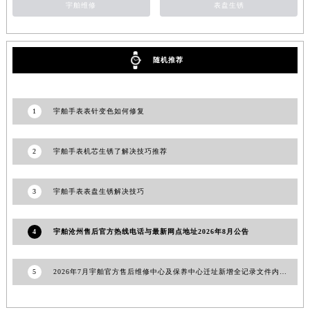
宇舶维修
表盘生锈
甘肃省嘉峪关市雄关区新华中路宇舶售后服务中心（需提前预约）
甘肃省金昌市金川区北京路宇舶售后服务中心（需提前预约）
甘肃省酒泉市肃州区西大街宇舶售后服务中心（需提前预约）
随机推荐
甘肃省临夏市城南街道团结路宇舶售后服务中心（需提前预约）
甘肃省陇南市武都区人民路宇舶售后服务中心（需提前预约）
甘肃省平凉市崆峒区西大街宇舶售后服务中心（需提前预约）
1
宇舶手表表针变色如何修复
甘肃省庆阳市西峰区南大街宇舶售后服务中心（需提前预约）
甘肃省天水市秦州区民主路宇舶售后服务中心（需提前预约）
2
宇舶手表机芯生锈了解决技巧推荐
甘肃省武威市凉州区迎宾路宇舶售后服务中心（需提前预约）
甘肃省张掖市甘州区民乐北路宇舶售后服务中心（需提前预约）
3
宇舶手表表盘生锈解决技巧
宁夏回族自治区固原市原州区文化街宇舶售后服务中心（需提前预约）
宁夏回族自治区石嘴山市大武口区贺兰山路宇舶售后服务中心（需提前预约）
4
宇舶沧州售后官方热线电话与最新网点地址2026年8月公告
宁夏回族自治区吴忠市利通区开元大道宇舶售后服务中心（需提前预约）
宁夏回族自治区银川市兴庆区新华东路97号新百中心C馆一层C1-18号商铺宇舶售后服务中心（需提前预约）
5
2026年7月宇舶官方售后维修中心及保养中心迁址新增全记录文件内容公开
宁夏回族自治区中卫市沙坡头区鼓楼东街宇舶售后服务中心（需提前预约）
青海省果洛藏族自治州玛沁县团结路宇舶售后服务中心（需提前预约）