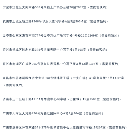
武汉市江汉区解放大道686号世界贸易大厦38层09室（需提前预约）
宁波市江北区大闸南路500号来福士广场办公楼20层2009室（需提前预约）
南宁市青秀区金湖路59号地王大厦12楼1224室（需提前预约）
杭州市上城区钱江路1366号华润大厦写字楼A座5层503-5室（需提前预约）
合肥市蜀山区潜山路111号万象城华润大厦B座12楼03室（需提前预约）
泉州市丰泽区宝洲路729号浦西万达中心写字楼A座7楼709室（需提前预约）
金华市金东区东市南街777号金华万达广场写字楼4号楼22层2209室（需提前预约）
青岛市南区山东路6号华润大厦B座22层04室（需提前预约）
烟台市芝罘区胜利路139号万达金融中心A座907室（需提前预约）
绍兴市越城区胜利东路379号世茂天际中心写字楼8层805室（需提前预约）
长春市朝阳区西安大路727号中银大厦A座(旺进大厦)18层09室（需提前预约）
贵阳市南明区都司高架桥路33号亨特国际金融中心14楼14D（需提前预约）
嘉兴市南湖区广益路705号嘉兴世界贸易中心写字楼A座13层1304室（需提前预约）
昆明市盘龙区北京路928号同德昆明广场写字楼10层06室（需提前预约）
南昌市红谷滩新区红谷中大道998号绿地双子塔（中央广场）A1座办公楼14层14-07室
石家庄市长安区中山东路39号勒泰中心写字楼B座13层07室（需提前预约）
（需提前预约）
西安市碑林区南关正街88号华侨城长安国际中心E座6楼10室（需提前预约）
海口市龙华区金贸东路5号海口华润大厦B座17层1707室（需提前预约）
济南市历下区经十路11111号华润中心写字楼（万象城）15层1508室（需提前预约）
唐山市路南区新华东道100号万达广场写字楼A座10层1002室（需提前预约）
台州市椒江区东海大道1800号腾达中心东1幢20楼2002室（需提前预约）
广州市天河区天河路230号万菱汇国际中心A塔7层704室（需提前预约）
内蒙古自治区呼和浩特市玉泉区大学西街70号华润万象城写字楼（鄂尔多斯大厦）23层2326室（需提前预约）
广州市越秀区环市东路371-375号世界贸易中心大厦南塔写字楼15层07室（需提前预约）
甘肃省兰州市七里河区西津西路16号兰州中心写字楼21层2102室（需提前预约）