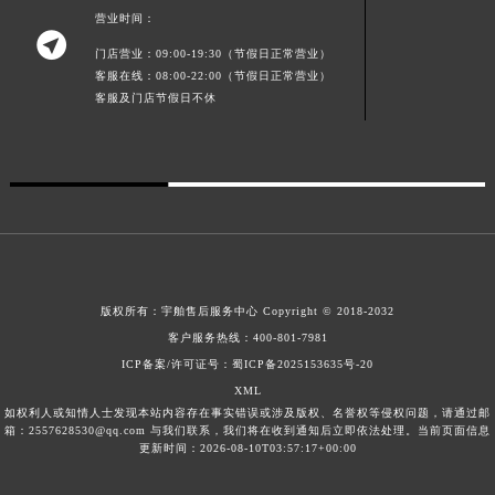
营业时间：
新疆维吾尔自治区阿克苏市东大街宇舶售后服务中心（需提前预约）

新疆维吾尔自治区阿拉尔市胜利大道宇舶售后服务中心（需提前预约）
门店营业：09:00-19:30（节假日正常营业）
客服在线：08:00-22:00（节假日正常营业）
新疆维吾尔自治区阿拉山口市友好路宇舶售后服务中心（需提前预约）
客服及门店节假日不休
新疆维吾尔自治区阿勒泰市解放路宇舶售后服务中心（需提前预约）
新疆维吾尔自治区阿图什市光明路宇舶售后服务中心（需提前预约）
新疆维吾尔自治区白杨市军垦路宇舶售后服务中心（需提前预约）
新疆维吾尔自治区北屯市团结路宇舶售后服务中心（需提前预约）
新疆维吾尔自治区博乐市博乐市北京路宇舶售后服务中心（需提前预约）
新疆维吾尔自治区昌吉市延安北路宇舶售后服务中心（需提前预约）
新疆维吾尔自治区阜康市博峰路宇舶售后服务中心（需提前预约）
版权所有：
宇舶售后服务中心
Copyright © 2018-2032
新疆维吾尔自治区哈密市伊州区建国北路宇舶售后服务中心（需提前预约）
客户服务热线：
400-801-7981
新疆维吾尔自治区和田市和田市北京西路宇舶售后服务中心（需提前预约）
ICP备案/许可证号：蜀ICP备2025153635号-20
XML
新疆维吾尔自治区胡杨河市胡杨河市胡杨路宇舶售后服务中心（需提前预约）
如权利人或知情人士发现本站内容存在事实错误或涉及版权、名誉权等侵权问题，请通过邮
新疆维吾尔自治区霍尔果斯市亚欧北路宇舶售后服务中心（需提前预约）
箱：2557628530@qq.com 与我们联系，我们将在收到通知后立即依法处理。当前页面信息
更新时间：2026-08-10T03:57:17+00:00
新疆维吾尔自治区喀什市解放北路宇舶售后服务中心（需提前预约）
新疆维吾尔自治区可克达拉市幸福路宇舶售后服务中心（需提前预约）