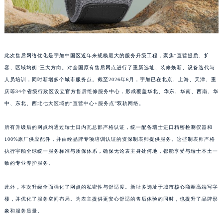
江西省九江市浔阳区浔阳路宇舶售后服务中心（需提前预约）
江西省南昌市红谷滩新区红谷中大道998号绿地双子塔（中央广场）A1座办公楼14层1407室宇舶售后服务中心（需提前预约）
江西省萍乡市安源区萍安北大道与康庄路交叉口宇舶售后服务中心（需提前预约）
江西省上饶市信州区滨江西路宇舶售后服务中心（需提前预约）
此次售后网络优化是宇舶中国区近年来规模最大的服务升级工程，聚焦“直营提质、扩
江西省新余市渝水区北湖西路宇舶售后服务中心（需提前预约）
容、区域均衡”三大方向。对全国原有售后网点进行了重新选址、装修焕新、设备迭代与
江西省宜春市袁州区中山中路宇舶售后服务中心（需提前预约）
人员培训，同时新增多个城市服务点。截至2026年6月，宇舶已在北京、上海、天津、重
庆等34个省级行政区设立官方售后维修服务中心，形成覆盖华北、华东、华南、西南、华
江西省鹰潭市月湖区胜利东路宇舶售后服务中心（需提前预约）
中、东北、西北七大区域的“直营中心+服务点”双轨网络。
山东省德州市德城区东风中路宇舶售后服务中心（需提前预约）
山东省东营市东营区济南路宇舶售后服务中心（需提前预约）
所有升级后的网点均通过瑞士日内瓦总部严格认证，统一配备瑞士进口精密检测仪器和
山东省济南市历下区经十路11111号华润中心写字楼（万象城）15层1508室宇舶售后服务中心（需提前预约）
100%原厂供应配件，并由经品牌专项培训认证的资深制表师提供服务。这些制表师严格
山东省济宁市任城区太白楼路宇舶售后服务中心（需提前预约）
执行宇舶全球统一服务标准与质保体系，确保无论表主身处何地，都能享受与瑞士本土一
山东省莱芜市文化南路8号银座商城名表维修一楼名表维修宇舶售后服务中心（需提前预约）
致的专业养护服务。
山东省临沂市兰山区解放路宇舶售后服务中心（需提前预约）
此外，本次升级全面强化了网点的私密性与舒适度。新址多选址于城市核心商圈高端写字
山东省日照市东港区烟台路宇舶售后服务中心（需提前预约）
楼，并优化了服务空间布局。为表主提供更安心舒适的售后体验的同时，也提升了品牌形
山东省泰安市泰山区财源街道泰山大街宇舶售后服务中心（需提前预约）
象和服务质量。
山东省威海市环翠区新威海路89号振华商厦一楼名表维修宇舶售后服务中心（需提前预约）