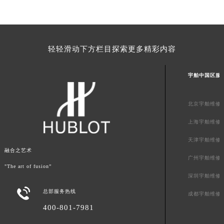
青海省海北藏族自治州海晏县将军路宇舶售后服务中心（需提前预约）
青海省海东市乐都区滨河路宇舶售后服务中心（需提前预约）
青海省海南藏族自治州共和县青海湖大街宇舶售后服务中心（需提前预约）
轻轻滑动下方栏目探索更多精彩内容
青海省海西蒙古族藏族自治州德令哈市柴达木路宇舶售后服务中心（需提前预约）
青海省黄南藏族自治州同仁市德合隆路宇舶售后服务中心（需提前预约）
宇舶中国区服
青海省西宁市城西区海湖新区西关大道宇舶售后服务中心（需提前预约）
青海省玉树藏族自治州结古镇胜利路宇舶售后服务中心（需提前预约）
北京宇舶维修
陕西省安康市汉滨区金州路宇舶售后服务中心（需提前预约）
陕西省宝鸡市渭滨区经二路宇舶售后服务中心（需提前预约）
上海宇舶维修
陕西省汉中市汉台区北大街宇舶售后服务中心（需提前预约）
天津宇舶维修
陕西省商洛市商州区州城街宇舶售后服务中心（需提前预约）
融合之艺术
广州宇舶维修
陕西省铜川市王益区红旗街宇舶售后服务中心（需提前预约）
"The art of fusion”
深圳宇舶维修
陕西省渭南市临渭区东风大街宇舶售后服务中心（需提前预约）

总部服务热线
陕西省咸阳市秦都区沣西新城统一西路与白马河路交汇处宇舶售后服务中心（需提前预约）
成都宇舶维修
陕西省延安市宝塔区中心街宇舶售后服务中心（需提前预约）
400-801-7981
陕西省榆林市榆阳区长兴路宇舶售后服务中心（需提前预约）