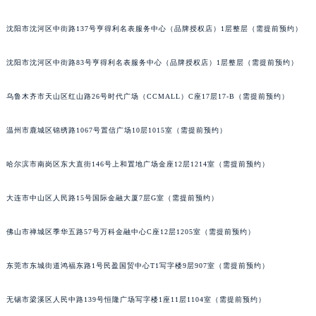
吉林省梅河口市新华街道梅河大街宇舶售后服务中心（需提前预约）
沈阳市沈河区中街路137号亨得利名表服务中心（品牌授权店）1层整层（需提前预约）
吉林省四平市铁东区紫气大路与南九经街交汇处宇舶售后服务中心（需提前预约）
吉林省松原市宁江区五环大街宇舶售后服务中心（需提前预约）
沈阳市沈河区中街路83号亨得利名表服务中心（品牌授权店）1层整层（需提前预约）
吉林省通化市东昌区环通乡江南大街宇舶售后服务中心（需提前预约）
吉林省延边市延吉市解放路宇舶售后服务中心（需提前预约）
乌鲁木齐市天山区红山路26号时代广场（CCMALL）C座17层17-B（需提前预约）
辽宁省鞍山市铁东区站前街宇舶售后服务中心（需提前预约）
温州市鹿城区锦绣路1067号置信广场10层1015室（需提前预约）
辽宁省本溪市平山区胜利路宇舶售后服务中心（需提前预约）
辽宁省朝阳市双塔区新华路宇舶售后服务中心（需提前预约）
哈尔滨市南岗区东大直街146号上和置地广场金座12层1214室（需提前预约）
辽宁省丹东市振兴区七经街宇舶售后服务中心（需提前预约）
辽宁省抚顺市新抚区东一路宇舶售后服务中心（需提前预约）
大连市中山区人民路15号国际金融大厦7层G室（需提前预约）
辽宁省阜新市海州区解放大街宇舶售后服务中心（需提前预约）
辽宁省葫芦岛市连山区中央路宇舶售后服务中心（需提前预约）
佛山市禅城区季华五路57号万科金融中心C座12层1205室（需提前预约）
辽宁省锦州市古塔区中央大街宇舶售后服务中心（需提前预约）
东莞市东城街道鸿福东路1号民盈国贸中心T1写字楼9层907室（需提前预约）
辽宁省辽阳市白塔区新运大街宇舶售后服务中心（需提前预约）
辽宁省盘锦市兴隆台区石油大街宇舶售后服务中心（需提前预约）
无锡市梁溪区人民中路139号恒隆广场写字楼1座11层1104室（需提前预约）
辽宁省铁岭市银州区南马路宇舶售后服务中心（需提前预约）