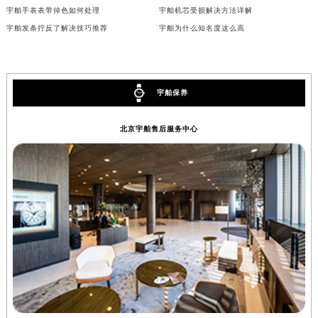
宇舶手表表带掉色如何处理
宇舶机芯受损解决方法详解
广西壮族自治区贺州市八步区城东街道灵峰南路宇舶售后服务中心（需提前预约）
宇舶发条拧反了解决技巧推荐
宇舶为什么知名度这么高
广西壮族自治区来宾市兴宾区桂中大道宇舶售后服务中心（需提前预约）
广西壮族自治区柳州市城中区中山中路宇舶售后服务中心（需提前预约）
广西壮族自治区钦州市钦南区金海湾东大街宇舶售后服务中心（需提前预约）
宇舶保养
广西壮族自治区梧州市万秀区龙湖镇高旺路宇舶售后服务中心（需提前预约）
广西壮族自治区玉林市玉州区金玉路宇舶售后服务中心（需提前预约）
北京宇舶售后服务中心
海南省儋州市儋州市那大镇兰洋北路宇舶售后服务中心（需提前预约）
海南省东方市八所镇解放西路宇舶售后服务中心（需提前预约）
海南省琼海市嘉积镇东风路宇舶售后服务中心（需提前预约）
海南省三沙市西沙区西沙群岛永兴岛北京路宇舶售后服务中心（需提前预约）
海南省三亚市吉阳区迎宾路宇舶售后服务中心（需提前预约）
海南省万宁市万城镇解放路宇舶售后服务中心（需提前预约）
海南省文昌市文城镇教育东路宇舶售后服务中心（需提前预约）
海南省五指山市通什镇三月三大道宇舶售后服务中心（需提前预约）
香港特别行政区尖沙咀区油尖旺区广东道宇舶售后服务中心（需提前预约）
香港特别行政区金钟区中西区金钟道宇舶售后服务中心（需提前预约）