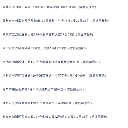
辽宁省营口市站前区市府路与渤海大街交叉口宇舶售后服务中心（需提前预约）
南通市崇川区工农路57号圆融广场写字楼16层1603室（需提前预约）
辽宁省沈阳市沈河区中街路137号亨得利名表维修授权店1楼宇舶售后服务中心（需提前预约）
苏州市苏州工业园区星港街199号苏州中心办公楼C座22层08室（需提前预约）
辽宁省沈阳市沈河区中街路83号亨得利名表维修授权店1楼宇舶售后服务中心（需提前预约）
北京市朝阳区建国门外大街甲6号华熙国际中心D座11层1102室宇舶售后服务中心（北京总部）（需提前预约）
武汉市江汉区解放大道686号世界贸易大厦38层09室（需提前预约）
北京市东城区东长安街1号王府井东方广场W3座6层602室宇舶售后服务中心（需提前预约）
河北省保定市竞秀区朝阳北大街北国先天下宇舶售后服务中心（需提前预约）
南宁市青秀区金湖路59号地王大厦12楼1224室（需提前预约）
内蒙古自治区阿拉善盟市左旗土尔扈特大街宇舶售后服务中心（需提前预约）
内蒙古自治区巴彦淖尔市临河区新华街宇舶售后服务中心（需提前预约）
合肥市蜀山区潜山路111号万象城华润大厦B座12楼03室（需提前预约）
内蒙古自治区包头市青山区幸福路甲3号王府井百货名表维修宇舶售后服务中心（需提前预约）
泉州市丰泽区宝洲路729号浦西万达中心写字楼A座7楼709室（需提前预约）
内蒙古自治区赤峰市红山区哈达街宇舶售后服务中心（需提前预约）
内蒙古自治区鄂尔多斯市东胜区伊金霍洛街宇舶售后服务中心（需提前预约）
青岛市南区山东路6号华润大厦B座22层04室（需提前预约）
内蒙古自治区呼伦贝尔市海拉尔区中央街宇舶售后服务中心（需提前预约）
内蒙古自治区通辽市科尔沁区明仁大街宇舶售后服务中心（需提前预约）
烟台市芝罘区胜利路139号万达金融中心A座907室（需提前预约）
内蒙古自治区乌海市海勃湾区人民南路宇舶售后服务中心（需提前预约）
长春市朝阳区西安大路727号中银大厦A座(旺进大厦)18层09室（需提前预约）
内蒙古自治区乌兰察布市集宁区恩和大街宇舶售后服务中心（需提前预约）
内蒙古自治区锡林郭勒盟市锡林浩特市光明街与额尔敦路交叉口宇舶售后服务中心（需提前预约）