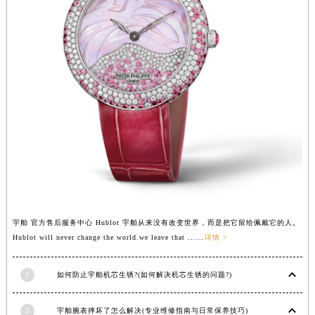
河南省许昌市魏都区建安大道与八龙路交叉口宇舶售后服务中心（需提前预约）
河南省郑州市二七区民主路10号华润大厦29层2905室宇舶售后服务中心（需提前预约）
河南省周口市川汇区七一路宇舶售后服务中心（需提前预约）
河南省驻马店市驿城区乐山大道与置地大道交叉口宇舶售后服务中心（需提前预约）
湖北省鄂州市鄂城区文星大道宇舶售后服务中心（需提前预约）
湖北省黄冈市黄州区赤壁大道宇舶售后服务中心（需提前预约）
湖北省黄石市黄石港区武汉路宇舶售后服务中心（需提前预约）
湖北省荆门市东宝中天街步行街宇舶售后服务中心（需提前预约）
湖北省荆州市荆州区荆中路宇舶售后服务中心（需提前预约）
湖北省十堰市茅箭区人民北路宇舶售后服务中心（需提前预约）
湖北省随州市曾都区青年路宇舶售后服务中心（需提前预约）
宇舶 官方售后服务中心 Hublot 宇舶从来没有改变世界，而是把它留给佩戴它的人。
湖北省咸宁市咸安区长安大道宇舶售后服务中心（需提前预约）
Hublot will never change the world.we leave that ......
详情 >
湖北省襄阳市樊城区长虹路与人民路交叉口宇舶售后服务中心（需提前预约）
湖北省孝感市孝南区复兴大道宇舶售后服务中心（需提前预约）
2
如何防止宇舶机芯生锈?(如何解决机芯生锈的问题?)
湖北省宜昌市西陵区夷陵大道与港窑路宇舶售后服务中心（需提前预约）
湖南省常德市武陵区人民路宇舶售后服务中心（需提前预约）
3
宇舶腕表摔坏了怎么解决(专业维修指南与日常保养技巧)