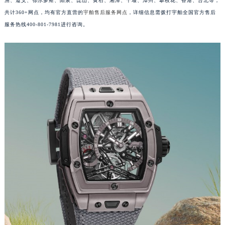
洲、遵义、鄂尔多斯、阳泉、昆山、黄石、湘潭、十堰、漳州、攀枝花、香港、台北等，
福建省三明市三元区东乾二路宇舶售后服务中心（需提前预约）
共计360+网点，均有官方直营的
宇舶售后服务网点
，详细信息需拨打宇舶全国官方售后
福建省漳州市龙文区步港路宇舶售后服务中心（需提前预约）
服务热线400-801-7981进行咨询。
江苏省常州市新北区龙锦路1590号现代传媒中心5号楼10层1008室宇舶售后服务中心（需提前预约）
江苏省淮安市清江浦区淮海北路宇舶售后服务中心（需提前预约）
江苏省连云港市海州区通灌北路宇舶售后服务中心（需提前预约）
江苏省南京市秦淮区中山南路1号南京中心22层22-C1-C3室宇舶售后服务中心（需提前预约）
江苏省宿迁市宿城区西湖路宇舶售后服务中心（需提前预约）
江苏省泰州市海陵区永定东路399号置地商务中心东塔（华润万象城）17层1706室宇舶售后服务中心（需提前预约）
江苏省徐州市鼓楼区淮海东路29号苏宁广场IFC国际金融中心35层3508室宇舶售后服务中心（需提前预约）
江苏省盐城市盐都区世纪大道5号盐城金融城写字楼1号楼16层1604室宇舶售后服务中心（需提前预约）
江苏省扬州市邗江区国展路29号星耀天地写字楼1号楼18层1803室宇舶售后服务中心（需提前预约）
江苏省镇江市京口区中山东路宇舶售后服务中心（需提前预约）
江西省抚州市临川区赣东大道宇舶售后服务中心（需提前预约）
江西省赣州市章贡区文清路宇舶售后服务中心（需提前预约）
江西省吉安市吉州区井冈山大道宇舶售后服务中心（需提前预约）
江西省景德镇市珠山区珠山中路宇舶售后服务中心（需提前预约）