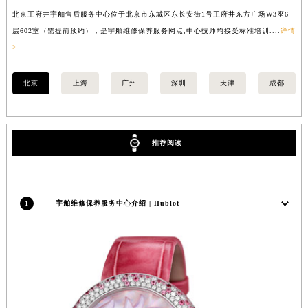
香港特别行政区九龙区油尖旺区弥敦道宇舶售后服务中心（需提前预约）
北京王府井宇舶售后服务中心位于北京市东城区东长安街1号王府井东方广场W3座6
上
层602室（需提前预约），是宇舶维修保养服务网点,中心技师均接受标准培训....
详情
预
香港特别行政区铜锣湾区湾仔区轩尼诗道宇舶售后服务中心（需提前预约）
>
河南省安阳市文峰区解放大道宇舶售后服务中心（需提前预约）
河南省鹤壁市淇滨区九州路宇舶售后服务中心（需提前预约）
北京
上海
广州
深圳
天津
成都
河南省济源市沁园街道济水大道宇舶售后服务中心（需提前预约）
河南省焦作市解放区解放路宇舶售后服务中心（需提前预约）
河南省开封市鼓楼区中山路宇舶售后服务中心（需提前预约）
推荐阅读
河南省洛阳市西工区中州中路与解放路交叉口宇舶售后服务中心（需提前预约）
河南省漯河市源汇区交通路宇舶售后服务中心（需提前预约）
河南省南阳市宛城区范蠡东路与南都路交叉口宇舶售后服务中心（需提前预约）
1
宇舶维修保养服务中心介绍 | Hublot
河南省平顶山市卫东区建设路宇舶售后服务中心（需提前预约）
河南省濮阳市大华龙区开州路绿城路交叉口宇舶售后服务中心（需提前预约）
河南省三门峡市湖滨区和平路宇舶售后服务中心（需提前预约）
河南省商丘市梁园区神火大道宇舶售后服务中心（需提前预约）
河南省新乡市红旗区人民路宇舶售后服务中心（需提前预约）
河南省信阳市浉河区东方红大道宇舶售后服务中心（需提前预约）