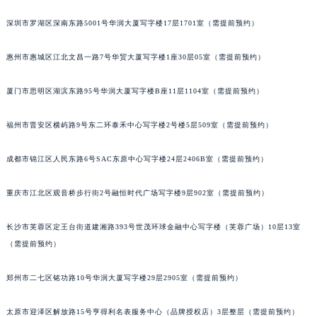
重庆市解放碑渝中区民权路28号英利国际金融中心写字楼20层01室（需提前预约）
深圳市罗湖区深南东路5001号华润大厦写字楼17层1701室（需提前预约）
黑龙江省大庆市萨尔图区会战大街宇舶售后服务中心（需提前预约）
黑龙江省鹤岗市向阳区红军路宇舶售后服务中心（需提前预约）
惠州市惠城区江北文昌一路7号华贸大厦写字楼1座30层05室（需提前预约）
黑龙江省黑河市爱辉区中央街宇舶售后服务中心（需提前预约）
厦门市思明区湖滨东路95号华润大厦写字楼B座11层1104室（需提前预约）
黑龙江省鸡西市鸡冠区红军路宇舶售后服务中心（需提前预约）
黑龙江省佳木斯市向阳区长安路宇舶售后服务中心（需提前预约）
福州市晋安区横屿路9号东二环泰禾中心写字楼2号楼5层509室（需提前预约）
黑龙江省牡丹江市东安区太平路宇舶售后服务中心（需提前预约）
黑龙江省七台河市桃山区大同街宇舶售后服务中心（需提前预约）
成都市锦江区人民东路6号SAC东原中心写字楼24层2406B室（需提前预约）
黑龙江省齐齐哈尔市龙沙区龙华路宇舶售后服务中心（需提前预约）
黑龙江省双鸭山市尖山区新兴大街宇舶售后服务中心（需提前预约）
重庆市江北区观音桥步行街2号融恒时代广场写字楼9层902室（需提前预约）
黑龙江省绥化市北林区新华街与康庄路交叉口宇舶售后服务中心（需提前预约）
长沙市芙蓉区定王台街道建湘路393号世茂环球金融中心写字楼（芙蓉广场）10层13室
黑龙江省伊春市伊美区通河路宇舶售后服务中心（需提前预约）
（需提前预约）
吉林省白城市洮北区明仁南街宇舶售后服务中心（需提前预约）
吉林省白山市浑江区浑江大街宇舶售后服务中心（需提前预约）
郑州市二七区铭功路10号华润大厦写字楼29层2905室（需提前预约）
吉林省吉林市船营区河南街宇舶售后服务中心（需提前预约）
吉林省辽源市龙山区人民大街宇舶售后服务中心（需提前预约）
太原市迎泽区解放路15号亨得利名表服务中心（品牌授权店）3层整层（需提前预约）