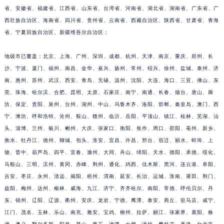
省、安徽省、福建省、江西省、山东省、台湾省、河南省、湖北省、湖南省、广东省、广
安徽省池州市贵池区长江路宇舶售后服务中心（需提前预约）
西壮族自治区、海南省、四川省、贵州省、云南省、西藏自治区、陕西省、甘肃省、青海
安徽省滁州市琅琊区南谯北路宇舶售后服务中心（需提前预约）
省、宁夏回族自治区、新疆维吾尔自治区；
安徽省阜阳市颍州区颍州北路宇舶售后服务中心（需提前预约）
安徽省淮北市相山区淮海路宇舶售后服务中心（需提前预约）
地级市已覆盖：北京、上海、广州、深圳、成都、杭州、天津、南京、重庆、郑州、长
安徽省淮南市田家庵区国庆中路宇舶售后服务中心（需提前预约）
沙、宁波、厦门、福州、南昌、金华、嘉兴、扬州、常州、绍兴、徐州、盐城、泰州、济
安徽省黄山市屯溪区黄山西路宇舶售后服务中心（需提前预约）
南、惠州、苏州、武汉、西安、青岛、无锡、温州、沈阳、大连、海口、三亚、佛山、东
莞、珠海、哈尔滨、合肥、昆明、太原、石家庄、南宁、南通、长春、烟台、唐山、廊
安徽省六安市金安区解放中路宇舶售后服务中心（需提前预约）
坊、保定、贵阳、泉州、台州、湖州、中山、乌鲁木齐、洛阳、邯郸、秦皇岛、澳门、西
安徽省马鞍山市雨山区湖南西路宇舶售后服务中心（需提前预约）
宁、潍坊、呼和浩特、沧州、鞍山、赣州、临沂、岳阳、平顶山、镇江、桂林、芜湖、汕
安徽省宿州市埇桥区人民中路宇舶售后服务中心（需提前预约）
头、淄博、兰州、银川、郴州、大庆、张家口、衡阳、焦作、周口、邵阳、亳州、新乡、
安徽省铜陵市铜官区石城大道宇舶售后服务中心（需提前预约）
衡水、牡丹江、德州、聊城、包头、淮安、宜昌、许昌、邢台、宿迁、丽水、蚌埠、上
安徽省芜湖市镜湖区中山路步行街宇舶售后服务中心（需提前预约）
饶、晋中、葫芦岛、四平、宜春、滁州、大同、舟山、绵阳、天水、德阳、承德、绥化、
安徽省宣城市宣州区叠嶂西路宇舶售后服务中心（需提前预约）
马鞍山、三明、滨州、黄冈、赤峰、荆州、通化、鸡西、佳木斯、黑河、连云港、阜阳、
吉安、枣庄、永州、清远、揭阳、梧州、渭南、延安、长治、运城、淮南、莆田、荆门、
福建省龙岩市新罗区九一南路宇舶售后服务中心（需提前预约）
益阳、梅州、达州、榆林、威海、九江、济宁、齐齐哈尔、南阳、常德、呼伦贝尔、丹
福建省南平市建阳区人民西路宇舶售后服务中心（需提前预约）
东、锦州、辽阳、辽源、衢州、安庆、龙岩、宁德、鹰潭、泰安、商丘、驻马店、咸宁、
福建省宁德市蕉城区天湖东路宇舶售后服务中心（需提前预约）
江门、茂名、玉林、乐山、南充、雅安、宝鸡、柳州、拉萨、丽江、张家界、襄阳、株
福建省莆田市城厢区霞林街道荔华东大道宇舶售后服务中心（需提前预约）