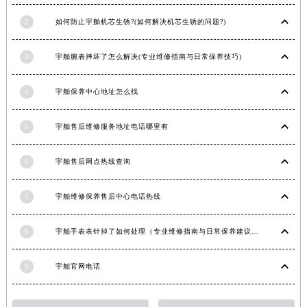
内蒙古自治区兴安盟市乌兰浩特市兴安大街宇舶售后服务中心（需提前预约）
2
如何防止宇舶机芯生锈?(如何解决机芯生锈的问题?)
山西省大同市平城区迎宾街宇舶售后服务中心（需提前预约）
山西省晋城市城区黄华街宇舶售后服务中心（需提前预约）
3
宇舶腕表摔坏了怎么解决(专业维修指南与日常保养技巧)
山西省晋中市榆次区顺城街宇舶售后服务中心（需提前预约）
山西省临汾市尧都区解放路宇舶售后服务中心（需提前预约）
4
宇舶保养中心地址怎么找
山西省吕梁市离石区永宁中路与建设街交叉口宇舶售后服务中心（需提前预约）
5
宇舶售后维修服务地址电话哪里有
山西省朔州市朔城区怡西路与鄯阳西街交汇处宇舶售后服务中心（需提前预约）
山西省忻州市忻府区和平东街与七一南路交叉口宇舶售后服务中心（需提前预约）
6
宇舶售后网点热线查询
山西省阳泉市郊区平阳东街与新城大道交叉口宇舶售后服务中心（需提前预约）
山西省运城市盐湖区河东街宇舶售后服务中心（需提前预约）
7
宇舶维修保养售后中心电话热线
山西省长治市潞州区英雄中路宇舶售后服务中心（需提前预约）
山西省太原市迎泽区迎泽街道解放路15号亨得利名表维修授权店3楼宇舶售后服务中心（需提前预约）
8
宇舶手表表针掉了如何处理（专业维修指南与日常保养建议）
天津市和平区赤峰道136号天津国际金融中心26层2603室宇舶售后服务中心（需提前预约）
安徽省安庆市迎江区人民路宇舶售后服务中心（需提前预约）
9
宇舶官网电话
安徽省蚌埠市蚌山区淮河路宇舶售后服务中心（需提前预约）
安徽省亳州市谯城区魏武大道宇舶售后服务中心（需提前预约）