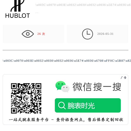
\u003C\u0070\u003E\u0032\u0030\u0032\u0036\u5E74\u0036\
扬州市邗江区国展路29号星耀天地写字楼1号楼18层1803室（需提前预约）
…
盐城市盐都区世纪大道5号盐城金融城写字楼1号楼16层1604室（需提前预约）
泰州市海陵区永定东路399号置地商务中心东塔写字楼（华润万象城）17层1706室（需提前预约）

宁波市江北区大闸南路500号来福士广场办公楼20层2009室（需提前预约）
26 次
2026-05-31
杭州市上城区钱江路1366号华润大厦写字楼A座5层503-5室（需提前预约）
金华市金东区东市南街777号金华万达广场写字楼4号楼22层2209室（需提前预约）
绍兴市越城区胜利东路379号世茂天际中心写字楼8层805室（需提前预约）
\u003C\u0070\u003E\u0032\u0
嘉兴市南湖区广益路705号嘉兴世界贸易中心写字楼A座13层1304室（需提前预约）
南昌市红谷滩新区红谷中大道998号绿地双子塔（中央广场）A1座办公楼14层07室（需提前预约）
济南市历下区经十路11111号华润中心写字楼（万象城）15层1508室（需提前预约）
广州市天河区天河路230号万菱汇国际中心写字楼A塔7层704室（需提前预约）
广州市越秀区环市东路371-375号世界贸易中心大厦南塔写字楼15层07室（需提前预约）
深圳市罗湖区深南东路5001号华润大厦写字楼17层1701室（需提前预约）
惠州市惠城区江北文昌一路7号华贸大厦写字楼1座30层05室（需提前预约）
厦门市思明区湖滨东路95号华润大厦写字楼B座11层1104室（需提前预约）
福州市鼓楼区五四路128-1号恒力城写字楼15层03室（需提前预约）