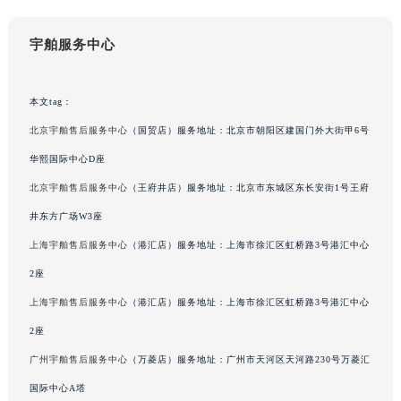
成都市锦江区人民东路6号SAC东原中心写字楼24层2406B室（需提前预约）
重庆市江北区观音桥步行街2号融恒时代广场写字楼9层902室（需提前预约）
宇舶服务中心
长沙市芙蓉区定王台街道建湘路393号世茂环球金融中心写字楼（芙蓉广场）10层13室（需提前预约）
郑州市二七区铭功路10号华润大厦写字楼29层2905室（需提前预约）
本文tag：
太原市迎泽区解放路15号亨得利名表服务中心（品牌授权店）3层整层（需提前预约）
北京宇舶售后服务中心
（国贸店）服务地址：北京市朝阳区建国门外大街甲6号
沈阳市沈河区中街路137号亨得利名表服务中心（品牌授权店）1层整层（需提前预约）
华熙国际中心D座
沈阳市沈河区中街路83号亨得利名表服务中心（品牌授权店）1层整层（需提前预约）
北京宇舶售后服务中心
（王府井店）服务地址：北京市东城区东长安街1号王府
乌鲁木齐市天山区红山路26号时代广场（CCMALL）C座17层17-B（需提前预约）
井东方广场W3座
温州市鹿城区锦绣路1067号置信广场10层1015室（需提前预约）
哈尔滨市道里区友谊西路600号富力中心T2座写字楼29层03室（需提前预约）
上海宇舶售后服务中心
（港汇店）服务地址：上海市徐汇区虹桥路3号港汇中心
大连市中山区人民路15号国际金融大厦7层G室（需提前预约）
2座
佛山市禅城区季华五路57号万科金融中心C座12层1205室（需提前预约）
上海宇舶售后服务中心
（港汇店）服务地址：上海市徐汇区虹桥路3号港汇中心
东莞市东城街道鸿福东路1号民盈国贸中心T1写字楼9层907室（需提前预约）
2座
无锡市梁溪区人民中路139号恒隆广场写字楼1座11层1104室（需提前预约）
广州宇舶售后服务中心
（万菱店）服务地址：广州市天河区天河路230号万菱汇
南通市崇川区工农路57号圆融广场写字楼16层1603室（需提前预约）
国际中心A塔
苏州市苏州工业园区星港街199号苏州中心办公楼C座22层08室（需提前预约）