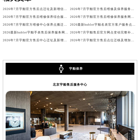
重庆市解放碑渝中区民权路28号英利国际金融中心写字楼20层01室（需提前预约）
2026年7月宇舶官方售后点迁址及新增信息最终补充速递
2026年7月宇舶官方售后维修及保养服务中心搬迁新增补充公告原文最终公布
黑龙江省大庆市萨尔图区会战大街宇舶售后服务中心（需提前预约）
2026年7月宇舶官方售后维修保养综合服务店迁址与新增补充文件对外发布
2026年7月宇舶官方售后维修保养服务网络扩容及迁址补充公告文件内容
黑龙江省鹤岗市向阳区红军路宇舶售后服务中心（需提前预约）
2026年7月宇舶官方维修中心保养点搬迁及新增网点正式公示
2026最新hublot宇舶名表官方客户服务点地址调研报告
黑龙江省黑河市爱辉区中央街宇舶售后服务中心（需提前预约）
2026最新hublot宇舶手表售后保养服务网点地址考察报告
2026年7月宇舶售后官方网点变动完整补充一览（迁移及新开）
2026年7月宇舶官方售后中心迁址及新增网点补充快速参考
2026年7月宇舶官方售后点位迁移及增加补充通知
黑龙江省鸡西市鸡冠区红军路宇舶售后服务中心（需提前预约）
黑龙江省佳木斯市向阳区长安路宇舶售后服务中心（需提前预约）
黑龙江省牡丹江市东安区太平路宇舶售后服务中心（需提前预约）
黑龙江省七台河市桃山区大同街宇舶售后服务中心（需提前预约）
宇舶保养
黑龙江省齐齐哈尔市龙沙区龙华路宇舶售后服务中心（需提前预约）
北京宇舶售后服务中心
黑龙江省双鸭山市尖山区新兴大街宇舶售后服务中心（需提前预约）
黑龙江省绥化市北林区新华街与康庄路交叉口宇舶售后服务中心（需提前预约）
黑龙江省伊春市伊美区通河路宇舶售后服务中心（需提前预约）
吉林省白城市洮北区明仁南街宇舶售后服务中心（需提前预约）
吉林省白山市浑江区浑江大街宇舶售后服务中心（需提前预约）
吉林省吉林市船营区河南街宇舶售后服务中心（需提前预约）
吉林省辽源市龙山区人民大街宇舶售后服务中心（需提前预约）