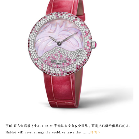
辽宁省营口市站前区市府路与渤海大街交叉口宇舶售后服务中心（需提前预约）
辽宁省沈阳市沈河区中街路137号亨得利名表维修授权店1楼宇舶售后服务中心（需提前预约）
辽宁省沈阳市沈河区中街路83号亨得利名表维修授权店1楼宇舶售后服务中心（需提前预约）
北京市朝阳区建国门外大街甲6号华熙国际中心D座11层1102室宇舶售后服务中心（北京总部）（需提前预约）
北京市东城区东长安街1号王府井东方广场W3座6层602室宇舶售后服务中心（需提前预约）
河北省保定市竞秀区朝阳北大街北国先天下宇舶售后服务中心（需提前预约）
内蒙古自治区阿拉善盟市左旗土尔扈特大街宇舶售后服务中心（需提前预约）
内蒙古自治区巴彦淖尔市临河区新华街宇舶售后服务中心（需提前预约）
内蒙古自治区包头市青山区幸福路甲3号王府井百货名表维修宇舶售后服务中心（需提前预约）
内蒙古自治区赤峰市红山区哈达街宇舶售后服务中心（需提前预约）
内蒙古自治区鄂尔多斯市东胜区伊金霍洛街宇舶售后服务中心（需提前预约）
内蒙古自治区呼伦贝尔市海拉尔区中央街宇舶售后服务中心（需提前预约）
内蒙古自治区通辽市科尔沁区明仁大街宇舶售后服务中心（需提前预约）
内蒙古自治区乌海市海勃湾区人民南路宇舶售后服务中心（需提前预约）
宇舶 官方售后服务中心 Hublot 宇舶从来没有改变世界，而是把它留给佩戴它的人。
内蒙古自治区乌兰察布市集宁区恩和大街宇舶售后服务中心（需提前预约）
Hublot will never change the world.we leave that ......
详情 >
内蒙古自治区锡林郭勒盟市锡林浩特市光明街与额尔敦路交叉口宇舶售后服务中心（需提前预约）