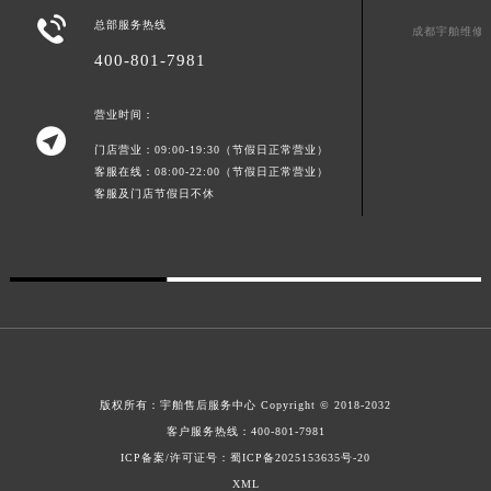

江西省九江市浔阳区浔阳路宇舶售后服务中心（需提前预约）
总部服务热线
成都宇舶维修
江西省南昌市红谷滩新区红谷中大道998号绿地双子塔（中央广场）A1座办公楼14层1407室宇舶售后服务中心（需提前预约）
400-801-7981
江西省萍乡市安源区萍安北大道与康庄路交叉口宇舶售后服务中心（需提前预约）
江西省上饶市信州区滨江西路宇舶售后服务中心（需提前预约）
营业时间：

江西省新余市渝水区北湖西路宇舶售后服务中心（需提前预约）
门店营业：09:00-19:30（节假日正常营业）
客服在线：08:00-22:00（节假日正常营业）
江西省宜春市袁州区中山中路宇舶售后服务中心（需提前预约）
客服及门店节假日不休
江西省鹰潭市月湖区胜利东路宇舶售后服务中心（需提前预约）
山东省德州市德城区东风中路宇舶售后服务中心（需提前预约）
山东省东营市东营区济南路宇舶售后服务中心（需提前预约）
山东省济南市历下区经十路11111号华润中心写字楼（万象城）15层1508室宇舶售后服务中心（需提前预约）
山东省济宁市任城区太白楼路宇舶售后服务中心（需提前预约）
山东省莱芜市文化南路8号银座商城名表维修一楼名表维修宇舶售后服务中心（需提前预约）
山东省临沂市兰山区解放路宇舶售后服务中心（需提前预约）
版权所有：
宇舶售后服务中心
Copyright © 2018-2032
山东省日照市东港区烟台路宇舶售后服务中心（需提前预约）
客户服务热线：
400-801-7981
山东省泰安市泰山区财源街道泰山大街宇舶售后服务中心（需提前预约）
ICP备案/许可证号：蜀ICP备2025153635号-20
山东省威海市环翠区新威海路89号振华商厦一楼名表维修宇舶售后服务中心（需提前预约）
XML