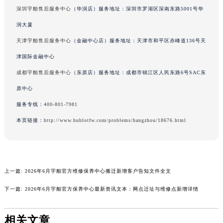
深圳宇舶售后服务中心
（华润店）服务地址：深圳市罗湖区深南东路5001号华
武汉市江汉区解放大道686号世界贸易大厦38层09室（需提前预约）
南宁市青秀区金湖路59号地王大厦12楼1224室（需提前预约）
润大厦
合肥市蜀山区潜山路111号万象城华润大厦B座12楼03室（需提前预约）
天津宇舶售后服务中心
（金融中心店）服务地址：天津市和平区赤峰道136号天
泉州市丰泽区宝洲路729号浦西万达中心写字楼A座7楼709室（需提前预约）
津国际金融中心
青岛市南区山东路6号华润大厦B座22层04室（需提前预约）
成都宇舶售后服务中心
（东原店）服务地址：成都市锦江区人民东路6号SAC东
烟台市芝罘区胜利路139号万达金融中心A座907室（需提前预约）
原中心
长春市朝阳区西安大路727号中银大厦A座(旺进大厦)18层09室（需提前预约）
服务专线：
400-801-7981
贵阳市南明区都司高架桥路33号亨特国际金融中心14楼14D（需提前预约）
本页链接：
http://www.hublotfw.com/problems/hangzhou/18676.html
昆明市盘龙区北京路928号同德昆明广场写字楼10层06室（需提前预约）
石家庄市长安区中山东路39号勒泰中心写字楼B座13层07室（需提前预约）
西安市碑林区南关正街88号华侨城长安国际中心E座6楼10室（需提前预约）
海口市龙华区金贸东路5号海口华润大厦B座17层1707室（需提前预约）
上一篇:
2026年6月宇舶官方维修保养中心搬迁新增客户告知文件全文
唐山市路南区新华东道100号万达广场写字楼A座10层1002室（需提前预约）
下一篇:
2026年6月宇舶官方保养中心最新资讯文本：网点迁址与维修点新增详情
台州市椒江区东海大道1800号腾达中心东1幢20楼2002室（需提前预约）
内蒙古自治区呼和浩特市玉泉区大学西街70号华润万象城写字楼（鄂尔多斯大厦）23层2326室（需提前预约）
相关文章
甘肃省兰州市七里河区西津西路16号兰州中心写字楼21层2102室（需提前预约）