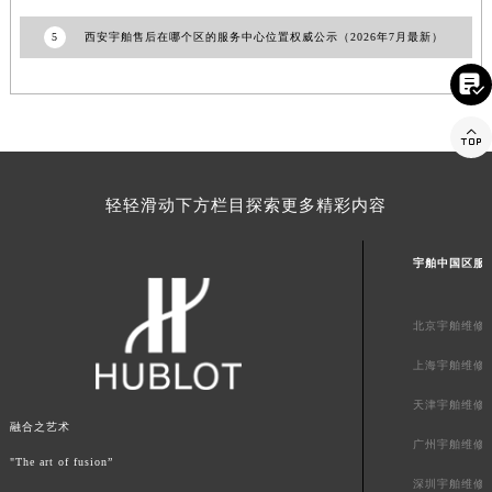
福建省三明市三元区东乾二路宇舶售后服务中心（需提前预约）
5
西安宇舶售后在哪个区的服务中心位置权威公示（2026年7月最新）
福建省漳州市龙文区步港路宇舶售后服务中心（需提前预约）

江苏省常州市新北区龙锦路1590号现代传媒中心5号楼10层1008室宇舶售后服务中心（需提前预约）
江苏省淮安市清江浦区淮海北路宇舶售后服务中心（需提前预约）

江苏省连云港市海州区通灌北路宇舶售后服务中心（需提前预约）
江苏省南京市秦淮区中山南路1号南京中心22层22-C1-C3室宇舶售后服务中心（需提前预约）
轻轻滑动下方栏目探索更多精彩内容
江苏省宿迁市宿城区西湖路宇舶售后服务中心（需提前预约）
江苏省泰州市海陵区永定东路399号置地商务中心东塔（华润万象城）17层1706室宇舶售后服务中心（需提前预约）
宇舶中国区服
江苏省徐州市鼓楼区淮海东路29号苏宁广场IFC国际金融中心35层3508室宇舶售后服务中心（需提前预约）
江苏省盐城市盐都区世纪大道5号盐城金融城写字楼1号楼16层1604室宇舶售后服务中心（需提前预约）
北京宇舶维修
江苏省扬州市邗江区国展路29号星耀天地写字楼1号楼18层1803室宇舶售后服务中心（需提前预约）
江苏省镇江市京口区中山东路宇舶售后服务中心（需提前预约）
上海宇舶维修
江西省抚州市临川区赣东大道宇舶售后服务中心（需提前预约）
天津宇舶维修
江西省赣州市章贡区文清路宇舶售后服务中心（需提前预约）
融合之艺术
广州宇舶维修
江西省吉安市吉州区井冈山大道宇舶售后服务中心（需提前预约）
"The art of fusion”
江西省景德镇市珠山区珠山中路宇舶售后服务中心（需提前预约）
深圳宇舶维修