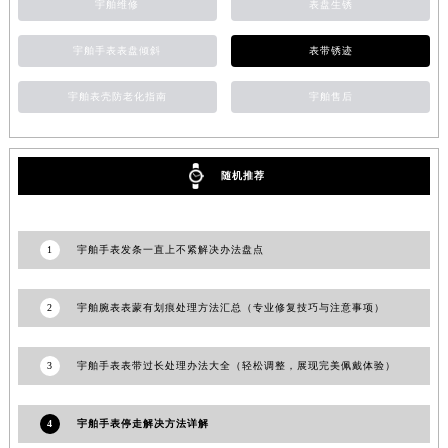
宇舶维修
表盘生锈
安徽省池州市贵池区长江路宇舶售后服务中心（需提前预约）
安徽省滁州市琅琊区南谯北路宇舶售后服务中心（需提前预约）
宇舶手表表盘倾斜
表带锈迹
安徽省阜阳市颍州区颍州北路宇舶售后服务中心（需提前预约）
宇舶表壳防老化指南
宇舶售后
安徽省淮北市相山区淮海路宇舶售后服务中心（需提前预约）
安徽省淮南市田家庵区国庆中路宇舶售后服务中心（需提前预约）
安徽省黄山市屯溪区黄山西路宇舶售后服务中心（需提前预约）
随机推荐
安徽省六安市金安区解放中路宇舶售后服务中心（需提前预约）
安徽省马鞍山市雨山区湖南西路宇舶售后服务中心（需提前预约）
安徽省宿州市埇桥区人民中路宇舶售后服务中心（需提前预约）
1
宇舶手表发条一直上不紧解决办法盘点
安徽省铜陵市铜官区石城大道宇舶售后服务中心（需提前预约）
安徽省芜湖市镜湖区中山路步行街宇舶售后服务中心（需提前预约）
2
宇舶腕表表蒙有划痕处理方法汇总（专业修复技巧与注意事项）
安徽省宣城市宣州区叠嶂西路宇舶售后服务中心（需提前预约）
福建省龙岩市新罗区九一南路宇舶售后服务中心（需提前预约）
3
宇舶手表表带过长处理办法大全（轻松调整，展现完美佩戴体验）
福建省南平市建阳区人民西路宇舶售后服务中心（需提前预约）
福建省宁德市蕉城区天湖东路宇舶售后服务中心（需提前预约）
4
宇舶手表停走解决方法详解
福建省莆田市城厢区霞林街道荔华东大道宇舶售后服务中心（需提前预约）