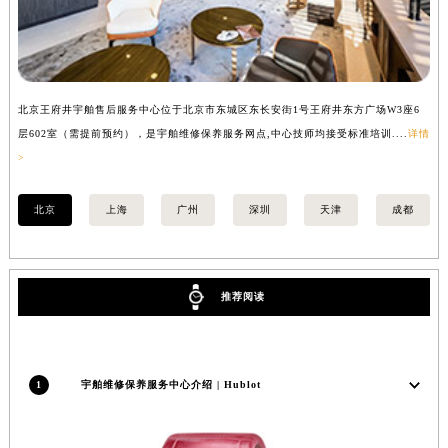
吉林省梅河口市新华街道梅河大街宇舶售后服务中心（需提前预约）
吉林省四平市铁东区紫气大路与南九经街交汇处宇舶售后服务中心（需提前预约）
吉林省松原市宁江区五环大街宇舶售后服务中心（需提前预约）
吉林省通化市东昌区环通乡江南大街宇舶售后服务中心（需提前预约）
北京王府井宇舶售后服务中心位于北京市东城区东长安街1号王府井东方广场W3座6
上
吉林省延边市延吉市解放路宇舶售后服务中心（需提前预约）
层602室（需提前预约），是宇舶维修保养服务网点,中心技师均接受标准培训....
详情
预
>
辽宁省鞍山市铁东区站前街宇舶售后服务中心（需提前预约）
辽宁省本溪市平山区胜利路宇舶售后服务中心（需提前预约）
北京
上海
广州
深圳
天津
成都
辽宁省朝阳市双塔区新华路宇舶售后服务中心（需提前预约）
辽宁省丹东市振兴区七经街宇舶售后服务中心（需提前预约）
辽宁省抚顺市新抚区东一路宇舶售后服务中心（需提前预约）
推荐阅读
辽宁省阜新市海州区解放大街宇舶售后服务中心（需提前预约）
辽宁省葫芦岛市连山区中央路宇舶售后服务中心（需提前预约）
辽宁省锦州市古塔区中央大街宇舶售后服务中心（需提前预约）
辽宁省辽阳市白塔区新运大街宇舶售后服务中心（需提前预约）
1
宇舶维修保养服务中心介绍 | Hublot
辽宁省盘锦市兴隆台区石油大街宇舶售后服务中心（需提前预约）
辽宁省铁岭市银州区南马路宇舶售后服务中心（需提前预约）