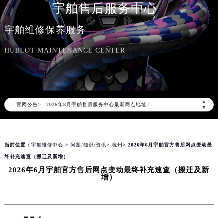
宇舶售后服务中心
宇舶维修保养服务
HUBLOT MAINTENANCE CENTER
2026年8月宇舶中国区售后服务网络优化升级公告
2026年8月宇舶全国官方售后客户服务热线：400-801-7981
宇舶官方全国统一服务热线400-801-7981，服务覆盖中国大陆、香港、澳门、台湾全部区域（非大陆需加拨“+86”）
▲
官网公告>
2026年8月宇舶售后服务中心最新网点地址：
▼
北京市朝阳区建国门外大街甲6号华熙国际中心写字楼D座11层1102室（北京总部）（需提前预约）
北京市东城区东长安街1号东方广场写字楼W3座6层602室（需提前预约）
当前位置：
宇舶维修中心
>
问题/知识/资讯
>
杭州
> 2026年6月宇舶官方售后网点变动最
天津市和平区赤峰道136号天津国际金融中心写字楼26层2603室（需提前预约）
终补充速查（搬迁及新增）
上海市徐汇区虹桥路3号港汇中心写字楼2座37层3705室（需提前预约）
2026年6月宇舶官方售后网点变动最终补充速查（搬迁及新
上海市黄浦区南京东路299号宏伊国际广场写字楼8层806室（需提前预约）
增）
南京市秦淮区中山南路1号（新街口）南京中心写字楼22层C1-1室（需提前预约）
常州市新北区龙锦路1590号现代传媒中心写字楼5号楼10层1008室（需提前预约）
徐州市鼓楼区淮海东路29号苏宁广场IFC国际金融中心写字楼35层3508室（需提前预约）