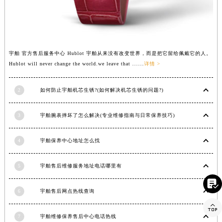
河南省郑州市二七区民主路10号华润大厦29层2905室宇舶售后服务中心（需提前预约）
河南省周口市川汇区七一路宇舶售后服务中心（需提前预约）
河南省驻马店市驿城区乐山大道与置地大道交叉口宇舶售后服务中心（需提前预约）
湖北省鄂州市鄂城区文星大道宇舶售后服务中心（需提前预约）
宇舶 官方售后服务中心 Hublot 宇舶从来没有改变世界，而是把它留给佩戴它的人。
Hublot will never change the world.we leave that ......
详情 >
湖北省黄冈市黄州区赤壁大道宇舶售后服务中心（需提前预约）
湖北省黄石市黄石港区武汉路宇舶售后服务中心（需提前预约）
2
如何防止宇舶机芯生锈?(如何解决机芯生锈的问题?)
湖北省荆门市东宝中天街步行街宇舶售后服务中心（需提前预约）
湖北省荆州市荆州区荆中路宇舶售后服务中心（需提前预约）
3
宇舶腕表摔坏了怎么解决(专业维修指南与日常保养技巧)
湖北省十堰市茅箭区人民北路宇舶售后服务中心（需提前预约）
湖北省随州市曾都区青年路宇舶售后服务中心（需提前预约）
4
宇舶保养中心地址怎么找
湖北省咸宁市咸安区长安大道宇舶售后服务中心（需提前预约）
湖北省襄阳市樊城区长虹路与人民路交叉口宇舶售后服务中心（需提前预约）
5
宇舶售后维修服务地址电话哪里有
湖北省孝感市孝南区复兴大道宇舶售后服务中心（需提前预约）

湖北省宜昌市西陵区夷陵大道与港窑路宇舶售后服务中心（需提前预约）
6
宇舶售后网点热线查询
湖南省常德市武陵区人民路宇舶售后服务中心（需提前预约）

7
宇舶维修保养售后中心电话热线
湖南省郴州市北湖区国庆北路宇舶售后服务中心（需提前预约）