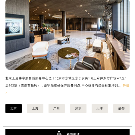
广西壮族自治区来宾市兴宾区桂中大道宇舶售后服务中心（需提前预约）
广西壮族自治区柳州市城中区中山中路宇舶售后服务中心（需提前预约）
广西壮族自治区钦州市钦南区金海湾东大街宇舶售后服务中心（需提前预约）
广西壮族自治区梧州市万秀区龙湖镇高旺路宇舶售后服务中心（需提前预约）
广西壮族自治区玉林市玉州区金玉路宇舶售后服务中心（需提前预约）
海南省儋州市儋州市那大镇兰洋北路宇舶售后服务中心（需提前预约）
海南省东方市八所镇解放西路宇舶售后服务中心（需提前预约）
海南省琼海市嘉积镇东风路宇舶售后服务中心（需提前预约）
海南省三沙市西沙区西沙群岛永兴岛北京路宇舶售后服务中心（需提前预约）
北京王府井宇舶售后服务中心位于北京市东城区东长安街1号王府井东方广场W3座6
上
海南省三亚市吉阳区迎宾路宇舶售后服务中心（需提前预约）
层602室（需提前预约），是宇舶维修保养服务网点,中心技师均接受标准培训....
详情
预
海南省万宁市万城镇解放路宇舶售后服务中心（需提前预约）
>
海南省文昌市文城镇教育东路宇舶售后服务中心（需提前预约）
海南省五指山市通什镇三月三大道宇舶售后服务中心（需提前预约）
北京
上海
广州
深圳
天津
成都
香港特别行政区尖沙咀区油尖旺区广东道宇舶售后服务中心（需提前预约）
香港特别行政区金钟区中西区金钟道宇舶售后服务中心（需提前预约）
香港特别行政区九龙区油尖旺区弥敦道宇舶售后服务中心（需提前预约）
推荐阅读