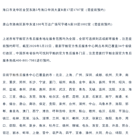
山西省大同市平城区迎宾街宇舶售后服务中心（需提前预约）
海口市龙华区金贸东路5号海口华润大厦B座17层1707室（需提前预约）
山西省晋城市城区黄华街宇舶售后服务中心（需提前预约）
山西省晋中市榆次区顺城街宇舶售后服务中心（需提前预约）
唐山市路南区新华东道100号万达广场写字楼A座10层1002室（需提前预约）
山西省临汾市尧都区解放路宇舶售后服务中心（需提前预约）
上述所有宇舶官方售后服务地址服务范围均为全国，全部可选择到店或邮寄服务，注意提
山西省吕梁市离石区永宁中路与建设街交叉口宇舶售后服务中心（需提前预约）
前预约即可。截至2026年5月22日，最新宇舶官方售后服务中心网点布局已覆盖34个省级
山西省朔州市朔城区怡西路与鄯阳西街交汇处宇舶售后服务中心（需提前预约）
行政区，中国所有省份均可找到宇舶的官方售后服务门店，注意需拨打宇舶全国官方售后
山西省忻州市忻府区和平东街与七一南路交叉口宇舶售后服务中心（需提前预约）
服务热线400-801-7981进行预约。
山西省阳泉市郊区平阳东街与新城大道交叉口宇舶售后服务中心（需提前预约）
山西省运城市盐湖区河东街宇舶售后服务中心（需提前预约）
目前
宇舶售后
服务中心已覆盖的市：北京、上海、广州、深圳、成都、杭州、天津、南
山西省长治市潞州区英雄中路宇舶售后服务中心（需提前预约）
京、重庆、郑州、长沙、宁波、厦门、福州、南昌、金华、嘉兴、扬州、常州、绍兴、徐
州、盐城、泰州、济南、惠州、苏州、武汉、西安、青岛、无锡、温州、沈阳、大连、海
山西省太原市迎泽区迎泽街道解放路15号亨得利名表维修授权店3楼宇舶售后服务中心（需提前预约）
口、三亚、佛山、东莞、珠海、哈尔滨、合肥、昆明、太原、石家庄、南宁、南通、长
天津市和平区赤峰道136号天津国际金融中心26层2603室宇舶售后服务中心（需提前预约）
春、烟台、唐山、廊坊、保定、贵阳、泉州、台州、湖州、中山、乌鲁木齐、洛阳、邯
安徽省安庆市迎江区人民路宇舶售后服务中心（需提前预约）
郸、秦皇岛、澳门、西宁、潍坊、呼和浩特、沧州、鞍山、赣州、临沂、岳阳、平顶山、
安徽省蚌埠市蚌山区淮河路宇舶售后服务中心（需提前预约）
镇江、桂林、芜湖、汕头、淄博、兰州、银川、郴州、大庆、张家口、衡阳、焦作、周
安徽省亳州市谯城区魏武大道宇舶售后服务中心（需提前预约）
口、邵阳、亳州、新乡、衡水、牡丹江、德州、聊城、包头、淮安、宜昌、许昌、邢台、
安徽省池州市贵池区长江路宇舶售后服务中心（需提前预约）
宿迁、丽水、蚌埠、上饶、晋中、葫芦岛、四平、宜春、滁州、大同、舟山、绵阳、天