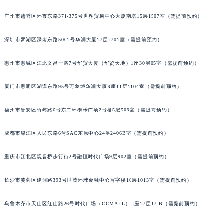
黑龙江省大庆市萨尔图区会战大街宇舶售后服务中心（需提前预约）
广州市越秀区环市东路371-375号世界贸易中心大厦南塔15层1507室（需提前预约）
黑龙江省鹤岗市向阳区红军路宇舶售后服务中心（需提前预约）
黑龙江省黑河市爱辉区中央街宇舶售后服务中心（需提前预约）
深圳市罗湖区深南东路5001号华润大厦17层1701室（需提前预约）
黑龙江省鸡西市鸡冠区红军路宇舶售后服务中心（需提前预约）
惠州市惠城区江北文昌一路7号华贸大厦（华贸天地）1座30层05室（需提前预约）
黑龙江省佳木斯市向阳区长安路宇舶售后服务中心（需提前预约）
黑龙江省牡丹江市东安区太平路宇舶售后服务中心（需提前预约）
厦门市思明区湖滨东路95号万象城华润大厦B座11层1104室（需提前预约）
黑龙江省七台河市桃山区大同街宇舶售后服务中心（需提前预约）
黑龙江省齐齐哈尔市龙沙区龙华路宇舶售后服务中心（需提前预约）
福州市晋安区竹屿路6号东二环泰禾广场2号楼5层509室（需提前预约）
黑龙江省双鸭山市尖山区新兴大街宇舶售后服务中心（需提前预约）
黑龙江省绥化市北林区新华街与康庄路交叉口宇舶售后服务中心（需提前预约）
成都市锦江区人民东路6号SAC东原中心24层2406B室（需提前预约）
黑龙江省伊春市伊美区通河路宇舶售后服务中心（需提前预约）
重庆市江北区观音桥步行街2号融恒时代广场9层902室（需提前预约）
吉林省白城市洮北区明仁南街宇舶售后服务中心（需提前预约）
吉林省白山市浑江区浑江大街宇舶售后服务中心（需提前预约）
长沙市芙蓉区建湘路393号世茂环球金融中心写字楼10层1013室（需提前预约）
吉林省吉林市船营区河南街宇舶售后服务中心（需提前预约）
吉林省辽源市龙山区人民大街宇舶售后服务中心（需提前预约）
乌鲁木齐市天山区红山路26号时代广场（CCMALL）C座17层17-B（需提前预约）
吉林省梅河口市新华街道梅河大街宇舶售后服务中心（需提前预约）