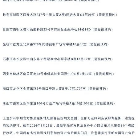
安徽省六安市金安区解放中路宇舶售后服务中心（需提前预约）
安徽省马鞍山市雨山区湖南西路宇舶售后服务中心（需提前预约）
长春市朝阳区西安大路727号中银大厦A座(旺进大厦)18层09室（需提前预约）
安徽省宿州市埇桥区人民中路宇舶售后服务中心（需提前预约）
安徽省铜陵市铜官区石城大道宇舶售后服务中心（需提前预约）
贵阳市南明区都司高架桥路33号亨特国际金融中心14楼14D（需提前预约）
安徽省芜湖市镜湖区中山路步行街宇舶售后服务中心（需提前预约）
昆明市盘龙区北京路928号同德昆明广场写字楼10层06室（需提前预约）
安徽省宣城市宣州区叠嶂西路宇舶售后服务中心（需提前预约）
福建省龙岩市新罗区九一南路宇舶售后服务中心（需提前预约）
石家庄市长安区中山东路39号勒泰中心写字楼B座13层07室（需提前预约）
福建省南平市建阳区人民西路宇舶售后服务中心（需提前预约）
福建省宁德市蕉城区天湖东路宇舶售后服务中心（需提前预约）
西安市碑林区南关正街88号华侨城长安国际中心E座6楼10室（需提前预约）
福建省莆田市城厢区霞林街道荔华东大道宇舶售后服务中心（需提前预约）
福建省三明市三元区东乾二路宇舶售后服务中心（需提前预约）
海口市龙华区金贸东路5号海口华润大厦B座17层1707室（需提前预约）
福建省漳州市龙文区步港路宇舶售后服务中心（需提前预约）
唐山市路南区新华东道100号万达广场写字楼A座10层1002室（需提前预约）
江苏省常州市新北区龙锦路1590号现代传媒中心5号楼10层1008室宇舶售后服务中心（需提前预约）
江苏省淮安市清江浦区淮海北路宇舶售后服务中心（需提前预约）
上述所有宇舶官方售后服务地址服务范围均为全国，全部可选择到店或邮寄服务，注意提
江苏省连云港市海州区通灌北路宇舶售后服务中心（需提前预约）
前预约即可。截至2026年6月25日，最新宇舶官方售后服务中心网点布局已覆盖34个省级
江苏省南京市秦淮区中山南路1号南京中心22层22-C1-C3室宇舶售后服务中心（需提前预约）
行政区，中国所有省份均可找到宇舶的官方售后服务门店，注意需拨打宇舶全国官方售后