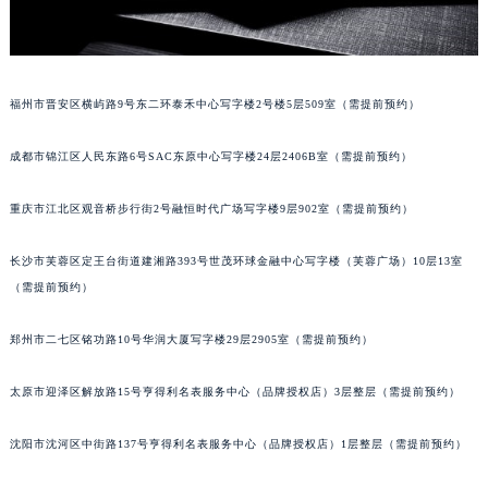
辽宁省本溪市平山区胜利路宇舶售后服务中心（需提前预约）
辽宁省朝阳市双塔区新华路宇舶售后服务中心（需提前预约）
辽宁省丹东市振兴区七经街宇舶售后服务中心（需提前预约）
辽宁省抚顺市新抚区东一路宇舶售后服务中心（需提前预约）
福州市晋安区横屿路9号东二环泰禾中心写字楼2号楼5层509室（需提前预约）
辽宁省阜新市海州区解放大街宇舶售后服务中心（需提前预约）
成都市锦江区人民东路6号SAC东原中心写字楼24层2406B室（需提前预约）
辽宁省葫芦岛市连山区中央路宇舶售后服务中心（需提前预约）
辽宁省锦州市古塔区中央大街宇舶售后服务中心（需提前预约）
重庆市江北区观音桥步行街2号融恒时代广场写字楼9层902室（需提前预约）
辽宁省辽阳市白塔区新运大街宇舶售后服务中心（需提前预约）
辽宁省盘锦市兴隆台区石油大街宇舶售后服务中心（需提前预约）
长沙市芙蓉区定王台街道建湘路393号世茂环球金融中心写字楼（芙蓉广场）10层13室
辽宁省铁岭市银州区南马路宇舶售后服务中心（需提前预约）
（需提前预约）
辽宁省营口市站前区市府路与渤海大街交叉口宇舶售后服务中心（需提前预约）
郑州市二七区铭功路10号华润大厦写字楼29层2905室（需提前预约）
辽宁省沈阳市沈河区中街路137号亨得利名表维修授权店1楼宇舶售后服务中心（需提前预约）
辽宁省沈阳市沈河区中街路83号亨得利名表维修授权店1楼宇舶售后服务中心（需提前预约）
太原市迎泽区解放路15号亨得利名表服务中心（品牌授权店）3层整层（需提前预约）
北京市朝阳区建国门外大街甲6号华熙国际中心D座11层1102室宇舶售后服务中心（北京总部）（需提前预约）
北京市东城区东长安街1号王府井东方广场W3座6层602室宇舶售后服务中心（需提前预约）
沈阳市沈河区中街路137号亨得利名表服务中心（品牌授权店）1层整层（需提前预约）
河北省保定市竞秀区朝阳北大街北国先天下宇舶售后服务中心（需提前预约）