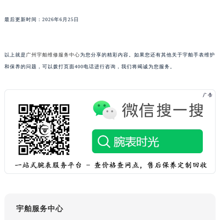
广东省云浮市云城区金山路宇舶售后服务中心（需提前预约）
广东省湛江市赤坎区观海北路宇舶售后服务中心（需提前预约）
最后更新时间：2026年6月25日
广东省肇庆市端州区信安大道与砚都大道交汇处宇舶售后服务中心（需提前预约）
广西壮族自治区百色市右江区中山二路宇舶售后服务中心（需提前预约）
以上就是
广州宇舶维修服务中心
为您分享的精彩内容。如果您还有其他关于宇舶手表维护
广西壮族自治区北海市海城区北京路宇舶售后服务中心（需提前预约）
和保养的问题，可以拨打页面400电话进行咨询，我们将竭诚为您服务。
广西壮族自治区崇左市江州区石景林街道友谊大道与丽川路交汇处宇舶售后服务中心（需提前预约）
广西壮族自治区防城港市港口区金花茶大道宇舶售后服务中心（需提前预约）
广西壮族自治区贵港市港北区港城街道布山大道与仙衣路交叉口宇舶售后服务中心（需提前预约）
广西壮族自治区桂林市秀峰区红岭路宇舶售后服务中心（需提前预约）
广西壮族自治区河池市金城江区金城江街道朝阳路宇舶售后服务中心（需提前预约）
广西壮族自治区贺州市八步区城东街道灵峰南路宇舶售后服务中心（需提前预约）
广西壮族自治区来宾市兴宾区桂中大道宇舶售后服务中心（需提前预约）
广西壮族自治区柳州市城中区中山中路宇舶售后服务中心（需提前预约）
广西壮族自治区钦州市钦南区金海湾东大街宇舶售后服务中心（需提前预约）
广西壮族自治区梧州市万秀区龙湖镇高旺路宇舶售后服务中心（需提前预约）
宇舶服务中心
广西壮族自治区玉林市玉州区金玉路宇舶售后服务中心（需提前预约）