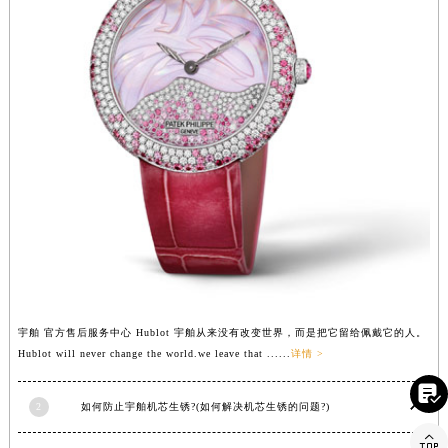
甘肃省庆阳市西峰区南大街宇舶售后服务中心（需提前预约）
甘肃省天水市秦州区民主路宇舶售后服务中心（需提前预约）
甘肃省武威市凉州区迎宾路宇舶售后服务中心（需提前预约）
甘肃省张掖市甘州区民乐北路宇舶售后服务中心（需提前预约）
宁夏回族自治区固原市原州区文化街宇舶售后服务中心（需提前预约）
宁夏回族自治区石嘴山市大武口区贺兰山路宇舶售后服务中心（需提前预约）
宁夏回族自治区吴忠市利通区开元大道宇舶售后服务中心（需提前预约）
宁夏回族自治区银川市兴庆区新华东路97号新百中心C馆一层C1-18号商铺宇舶售后服务中心（需提前预约）
宁夏回族自治区中卫市沙坡头区鼓楼东街宇舶售后服务中心（需提前预约）
青海省果洛藏族自治州玛沁县团结路宇舶售后服务中心（需提前预约）
青海省海北藏族自治州海晏县将军路宇舶售后服务中心（需提前预约）
青海省海东市乐都区滨河路宇舶售后服务中心（需提前预约）
宇舶 官方售后服务中心 Hublot 宇舶从来没有改变世界，而是把它留给佩戴它的人。
青海省海南藏族自治州共和县青海湖大街宇舶售后服务中心（需提前预约）
Hublot will never change the world.we leave that ......
详情 >
青海省海西蒙古族藏族自治州德令哈市柴达木路宇舶售后服务中心（需提前预约）

青海省黄南藏族自治州同仁市德合隆路宇舶售后服务中心（需提前预约）
2
如何防止宇舶机芯生锈?(如何解决机芯生锈的问题?)
青海省西宁市城西区海湖新区西关大道宇舶售后服务中心（需提前预约）
