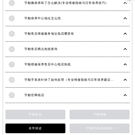
青海省玉树藏族自治州结古镇胜利路宇舶售后服务中心（需提前预约）
3
宇舶腕表摔坏了怎么解决(专业维修指南与日常保养技巧)
陕西省安康市汉滨区金州路宇舶售后服务中心（需提前预约）
4
宇舶保养中心地址怎么找
陕西省宝鸡市渭滨区经二路宇舶售后服务中心（需提前预约）
陕西省汉中市汉台区北大街宇舶售后服务中心（需提前预约）
5
宇舶售后维修服务地址电话哪里有
陕西省商洛市商州区州城街宇舶售后服务中心（需提前预约）
陕西省铜川市王益区红旗街宇舶售后服务中心（需提前预约）
6
宇舶售后网点热线查询
陕西省渭南市临渭区东风大街宇舶售后服务中心（需提前预约）
陕西省咸阳市秦都区沣西新城统一西路与白马河路交汇处宇舶售后服务中心（需提前预约）
7
宇舶维修保养售后中心电话热线
陕西省延安市宝塔区中心街宇舶售后服务中心（需提前预约）
陕西省榆林市榆阳区长兴路宇舶售后服务中心（需提前预约）
8
宇舶手表表针掉了如何处理（专业维修指南与日常保养建议）
新疆维吾尔自治区阿克苏市东大街宇舶售后服务中心（需提前预约）
新疆维吾尔自治区阿拉尔市胜利大道宇舶售后服务中心（需提前预约）
9
宇舶官网电话
新疆维吾尔自治区阿拉山口市友好路宇舶售后服务中心（需提前预约）
新疆维吾尔自治区阿勒泰市解放路宇舶售后服务中心（需提前预约）
宇舶售后
宇舶维修
新疆维吾尔自治区阿图什市光明路宇舶售后服务中心（需提前预约）
表带锈迹
宇舶手表表盘倾斜
新疆维吾尔自治区白杨市军垦路宇舶售后服务中心（需提前预约）