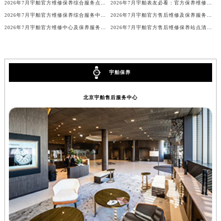
2026年7月宇舶官方维修保养综合服务点最新动态补充（搬迁新增）文件正式公开
2026年7月宇舶表友必看：官方保养维修中心搬迁新开名录
湖北省黄石市黄石港区武汉路宇舶售后服务中心（需提前预约）
2026年7月宇舶官方维修保养综合服务中心调整补充公告（含迁址）
2026年7月宇舶官方售后维修及保养服务网络迁址与扩张补充文件原文
湖北省荆门市东宝中天街步行街宇舶售后服务中心（需提前预约）
2026年7月宇舶官方维修中心及保养服务中心迁移与增设补充速报说明内容公示
2026年7月宇舶官方售后维修保养站点清单补充最终版（搬迁新开）定稿确认
湖北省荆州市荆州区荆中路宇舶售后服务中心（需提前预约）
湖北省十堰市茅箭区人民北路宇舶售后服务中心（需提前预约）
湖北省随州市曾都区青年路宇舶售后服务中心（需提前预约）
湖北省咸宁市咸安区长安大道宇舶售后服务中心（需提前预约）
宇舶保养
湖北省襄阳市樊城区长虹路与人民路交叉口宇舶售后服务中心（需提前预约）
北京宇舶售后服务中心
湖北省孝感市孝南区复兴大道宇舶售后服务中心（需提前预约）
湖北省宜昌市西陵区夷陵大道与港窑路宇舶售后服务中心（需提前预约）
湖南省常德市武陵区人民路宇舶售后服务中心（需提前预约）
湖南省郴州市北湖区国庆北路宇舶售后服务中心（需提前预约）
湖南省衡阳市雁峰区解放路宇舶售后服务中心（需提前预约）
湖南省怀化市鹤城区迎丰中路宇舶售后服务中心（需提前预约）
湖南省娄底市娄星区长青街宇舶售后服务中心（需提前预约）
湖南省邵阳市双清区东风路宇舶售后服务中心（需提前预约）
湖南省湘潭市雨湖区莲城大道宇舶售后服务中心（需提前预约）