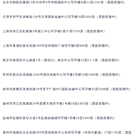
沈阳市沈河区中街路83号亨得利名表服务中心（品牌授权店）1层整层（需提前预约）
北京市朝阳区建国门外大街甲6号华熙国际中心写字楼D座11层1102室（需提前预约）
乌鲁木齐市天山区红山路26号时代广场（CCMALL）C座17层17-B（需提前预约）
天津市和平区赤峰道136号天津国际金融中心写字楼26层2603室（需提前预约）
温州市鹿城区锦绣路1067号置信广场10层1015室（需提前预约）
哈尔滨市道里区友谊西路600号富力中心T2座写字楼29层03室（需提前预约）
上海市徐汇区虹桥路3号港汇中心写字楼2座37层3705室（需提前预约）
大连市中山区人民路15号国际金融大厦7层G室（需提前预约）
佛山市禅城区季华五路57号万科金融中心C座12层1205室（需提前预约）
上海市黄浦区南京东路299号宏伊国际广场写字楼8层806室（需提前预约）
东莞市东城街道鸿福东路1号民盈国贸中心T1写字楼9层907室（需提前预约）
南京市秦淮区中山南路1号（新街口）南京中心写字楼22层C1-1室（需提前预约）
无锡市梁溪区人民中路139号恒隆广场写字楼1座11层1104室（需提前预约）
南通市崇川区工农路57号圆融广场写字楼16层1603室（需提前预约）
常州市新北区龙锦路1590号现代传媒中心写字楼5号楼10层1008室（需提前预约）
苏州市苏州工业园区星港街199号苏州中心办公楼C座22层08室（需提前预约）
武汉市江汉区解放大道686号世界贸易大厦38层09室（需提前预约）
徐州市鼓楼区淮海东路29号苏宁广场IFC国际金融中心写字楼35层3508室（需提前预约）
南宁市青秀区金湖路59号地王大厦12楼1224室（需提前预约）
合肥市蜀山区潜山路111号万象城华润大厦B座12楼03室（需提前预约）
扬州市邗江区国展路29号星耀天地写字楼1号楼18层1803室（需提前预约）
泉州市丰泽区宝洲路729号浦西万达中心写字楼A座7楼709室（需提前预约）
盐城市盐都区世纪大道5号盐城金融城写字楼1号楼16层1604室（需提前预约）
青岛市南区山东路6号华润大厦B座22层04室（需提前预约）
烟台市芝罘区胜利路139号万达金融中心A座907室（需提前预约）
泰州市海陵区永定东路399号置地商务中心东塔写字楼（华润万象城）17层1706室（需提