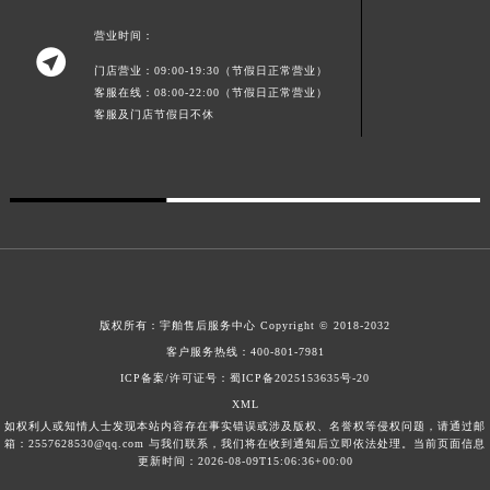
贵州省遵义市红花岗区共青大道与嵩山路交叉口宇舶售后服务中心（需提前预约）
营业时间：
四川省阿坝州市马尔康市团结街宇舶售后服务中心（需提前预约）

四川省巴中市巴州区江北大道宇舶售后服务中心（需提前预约）
门店营业：09:00-19:30（节假日正常营业）
客服在线：08:00-22:00（节假日正常营业）
四川省成都市锦江区人民东路6号SAC东原中心24层2406B室宇舶售后服务中心（需提前预约）
客服及门店节假日不休
四川省达州市通川区中心广场、老车坝宇舶售后服务中心（需提前预约）
四川省德阳市旌阳区长江西路、南街宇舶售后服务中心（需提前预约）
四川省甘孜州市康定市情歌广场、箭炉街宇舶售后服务中心（需提前预约）
四川省广安市广安区建安南路宇舶售后服务中心（需提前预约）
四川省广元市利州区老城南北街、东大街宇舶售后服务中心（需提前预约）
四川省乐山市市中区嘉定中路宇舶售后服务中心（需提前预约）
四川省凉山州市西昌市大巷口下街宇舶售后服务中心（需提前预约）
版权所有：
宇舶售后服务中心
Copyright © 2018-2032
四川省泸州市江阳区治平路宇舶售后服务中心（需提前预约）
客户服务热线：
400-801-7981
四川省眉山市东坡区三苏路宇舶售后服务中心（需提前预约）
ICP备案/许可证号：蜀ICP备2025153635号-20
XML
四川省绵阳市涪城区翠花街宇舶售后服务中心（需提前预约）
如权利人或知情人士发现本站内容存在事实错误或涉及版权、名誉权等侵权问题，请通过邮
四川省南充市高坪区江东大道宇舶售后服务中心（需提前预约）
箱：2557628530@qq.com 与我们联系，我们将在收到通知后立即依法处理。当前页面信息
更新时间：2026-08-09T15:06:36+00:00
四川省内江市东兴区汉安大道宇舶售后服务中心（需提前预约）