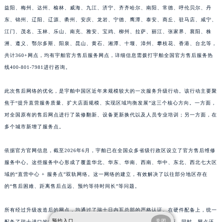
江西省鹰潭市月湖区胜利东路宇舶售后服务中心（需提前预约）
益阳、梅州、达州、榆林、威海、九江、济宁、齐齐哈尔、南阳、常德、呼伦贝尔、丹
山东省德州市德城区东风中路宇舶售后服务中心（需提前预约）
东、锦州、辽阳、辽源、衢州、安庆、龙岩、宁德、鹰潭、泰安、商丘、驻马店、咸宁、
山东省东营市东营区济南路宇舶售后服务中心（需提前预约）
江门、茂名、玉林、乐山、南充、雅安、宝鸡、柳州、拉萨、丽江、张家界、襄阳、株
洲、遵义、鄂尔多斯、阳泉、昆山、黄石、湘潭、十堰、漳州、攀枝花、香港、台北等，
山东省济南市历下区经十路11111号华润中心写字楼（万象城）15层1508室宇舶售后服务中心（需提前预约）
共计360+网点，均有宇舶官方售后服务网点，详细信息需拨打宇舶全国官方售后服务热
山东省济宁市任城区太白楼路宇舶售后服务中心（需提前预约）
线400-801-7981进行咨询。
山东省莱芜市文化南路8号银座商城名表维修一楼名表维修宇舶售后服务中心（需提前预约）
山东省临沂市兰山区解放路宇舶售后服务中心（需提前预约）
此次售后网络的优化，是宇舶中国区近年来规模较大的一次服务升级行动。该行动主要聚
山东省日照市东港区烟台路宇舶售后服务中心（需提前预约）
焦于“提升直营服务质量、扩大店面规模、实现区域均衡发展”这三个核心方向。一方面，
山东省泰安市泰山区财源街道泰山大街宇舶售后服务中心（需提前预约）
对全国原有的售后网点进行了装修翻新、设备更新换代以及人员专业培训；另一方面，在
多个城市新增了服务点。
山东省威海市环翠区新威海路89号振华商厦一楼名表维修宇舶售后服务中心（需提前预约）
山东省潍坊市奎文区东风东街宇舶售后服务中心（需提前预约）
依据官方官网信息，截至2026年6月，宇舶已在全国众多省级行政区设立了官方售后维修
山东省枣庄市滕州市北辛路与善国路交叉口宇舶售后服务中心（需提前预约）
服务中心。这些服务中心形成了覆盖华北、华东、华南、西南、华中、东北、西北七大区
山东省淄博市张店区金晶大道宇舶售后服务中心（需提前预约）
域的“直营中心 + 服务点”双轨网络。这一网络的建立，有效解决了以往部分地区存在
上海市黄浦区南京东路299号宏伊国际广场写字楼8层806室宇舶售后服务中心（需提前预约）
的“售后困难、距离售后点远、预约等待时间长”等问题。
上海市徐汇区虹桥路3号港汇中心2座37层3705室宇舶售后服务中心（需提前预约）
所有经过升级改造后的网点，均通过了瑞士日内瓦总部的严格认证。在硬件配备上，统一
浙江省杭州市上城区钱江路1366号华润大厦A座5层503-5室宇舶售后服务中心（需提前预约）
预约入口
关闭
配备了瑞士进口的精密检测仪器，并且所使用的配件均为100%原厂供应。同时，网点还