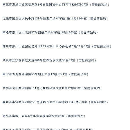
山西省朔州市朔城区怡西路与鄯阳西街交汇处宇舶售后服务中心（需提前预约）
东莞市东城街道鸿福东路1号民盈国贸中心T1写字楼9层907室（需提前预约）
山西省忻州市忻府区和平东街与七一南路交叉口宇舶售后服务中心（需提前预约）
山西省阳泉市郊区平阳东街与新城大道交叉口宇舶售后服务中心（需提前预约）
无锡市梁溪区人民中路139号恒隆广场写字楼1座11层1104室（需提前预约）
山西省运城市盐湖区河东街宇舶售后服务中心（需提前预约）
南通市崇川区工农路57号圆融广场写字楼16层1603室（需提前预约）
山西省长治市潞州区英雄中路宇舶售后服务中心（需提前预约）
山西省太原市迎泽区迎泽街道解放路15号亨得利名表维修授权店3楼宇舶售后服务中心（需提前预约）
苏州市苏州工业园区星港街199号苏州中心办公楼C座22层08室（需提前预约）
天津市和平区赤峰道136号天津国际金融中心26层2603室宇舶售后服务中心（需提前预约）
安徽省安庆市迎江区人民路宇舶售后服务中心（需提前预约）
武汉市江汉区解放大道686号世界贸易大厦38层09室（需提前预约）
安徽省蚌埠市蚌山区淮河路宇舶售后服务中心（需提前预约）
南宁市青秀区金湖路59号地王大厦12楼1224室（需提前预约）
安徽省亳州市谯城区魏武大道宇舶售后服务中心（需提前预约）
安徽省池州市贵池区长江路宇舶售后服务中心（需提前预约）
合肥市蜀山区潜山路111号万象城华润大厦B座12楼03室（需提前预约）
安徽省滁州市琅琊区南谯北路宇舶售后服务中心（需提前预约）
安徽省阜阳市颍州区颍州北路宇舶售后服务中心（需提前预约）
泉州市丰泽区宝洲路729号浦西万达中心写字楼A座7楼709室（需提前预约）
安徽省淮北市相山区淮海路宇舶售后服务中心（需提前预约）
安徽省淮南市田家庵区国庆中路宇舶售后服务中心（需提前预约）
青岛市南区山东路6号华润大厦B座22层04室（需提前预约）
安徽省黄山市屯溪区黄山西路宇舶售后服务中心（需提前预约）
烟台市芝罘区胜利路139号万达金融中心A座907室（需提前预约）