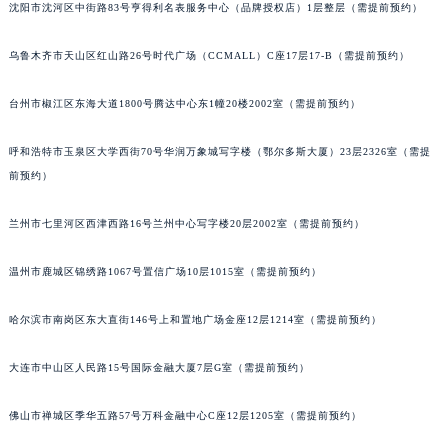
内蒙古自治区阿拉善盟市左旗土尔扈特大街宇舶售后服务中心（需提前预约）
沈阳市沈河区中街路83号亨得利名表服务中心（品牌授权店）1层整层（需提前预约）
内蒙古自治区巴彦淖尔市临河区新华街宇舶售后服务中心（需提前预约）
乌鲁木齐市天山区红山路26号时代广场（CCMALL）C座17层17-B（需提前预约）
内蒙古自治区包头市青山区幸福路甲3号王府井百货名表维修宇舶售后服务中心（需提前预约）
内蒙古自治区赤峰市红山区哈达街宇舶售后服务中心（需提前预约）
台州市椒江区东海大道1800号腾达中心东1幢20楼2002室（需提前预约）
内蒙古自治区鄂尔多斯市东胜区伊金霍洛街宇舶售后服务中心（需提前预约）
内蒙古自治区呼伦贝尔市海拉尔区中央街宇舶售后服务中心（需提前预约）
呼和浩特市玉泉区大学西街70号华润万象城写字楼（鄂尔多斯大厦）23层2326室（需提
内蒙古自治区通辽市科尔沁区明仁大街宇舶售后服务中心（需提前预约）
前预约）
内蒙古自治区乌海市海勃湾区人民南路宇舶售后服务中心（需提前预约）
兰州市七里河区西津西路16号兰州中心写字楼20层2002室（需提前预约）
内蒙古自治区乌兰察布市集宁区恩和大街宇舶售后服务中心（需提前预约）
内蒙古自治区锡林郭勒盟市锡林浩特市光明街与额尔敦路交叉口宇舶售后服务中心（需提前预约）
温州市鹿城区锦绣路1067号置信广场10层1015室（需提前预约）
内蒙古自治区兴安盟市乌兰浩特市兴安大街宇舶售后服务中心（需提前预约）
山西省大同市平城区迎宾街宇舶售后服务中心（需提前预约）
哈尔滨市南岗区东大直街146号上和置地广场金座12层1214室（需提前预约）
山西省晋城市城区黄华街宇舶售后服务中心（需提前预约）
大连市中山区人民路15号国际金融大厦7层G室（需提前预约）
山西省晋中市榆次区顺城街宇舶售后服务中心（需提前预约）
山西省临汾市尧都区解放路宇舶售后服务中心（需提前预约）
佛山市禅城区季华五路57号万科金融中心C座12层1205室（需提前预约）
山西省吕梁市离石区永宁中路与建设街交叉口宇舶售后服务中心（需提前预约）