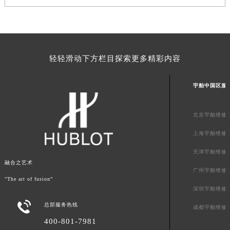
新疆维吾尔自治区石河子市北二路宇舶售后服务中心（需提前预约）
新疆维吾尔自治区双河市光明路宇舶售后服务中心（需提前预约）
新疆维吾尔自治区塔城市塔城地区闻琴路宇舶售后服务中心（需提前预约）
新疆维吾尔自治区铁门关市兴疆路宇舶售后服务中心（需提前预约）
轻轻滑动下方栏目探索更多精彩内容
新疆维吾尔自治区图木舒克市图木舒克市中兴街宇舶售后服务中心（需提前预约）
新疆维吾尔自治区吐鲁番市高昌区文化中路文化中路宇舶售后服务中心（需提前预约）
宇舶中国区服
新疆维吾尔自治区乌苏市乌鲁木齐北路宇舶售后服务中心（需提前预约）
新疆维吾尔自治区五家渠市长征西街宇舶售后服务中心（需提前预约）
北京宇舶维修
新疆维吾尔自治区新星市东风路宇舶售后服务中心（需提前预约）
新疆维吾尔自治区伊宁市解放西路宇舶售后服务中心（需提前预约）
上海宇舶维修
贵州省安顺市西秀区中华南路宇舶售后服务中心（需提前预约）
天津宇舶维修
贵州省毕节市七星关区松山路宇舶售后服务中心（需提前预约）
融合之艺术
广州宇舶维修
贵州省六盘水市钟山区钟山大道宇舶售后服务中心（需提前预约）
"The art of fusion”
深圳宇舶维修
贵州省黔东南苗族侗族自治州凯里市北京西路宇舶售后服务中心（需提前预约）

总部服务热线
贵州省黔西南布依族苗族自治州兴义市大道与桔香路交汇处宇舶售后服务中心（需提前预约）
成都宇舶维修
贵州省铜仁市碧江区民主路宇舶售后服务中心（需提前预约）
400-801-7981