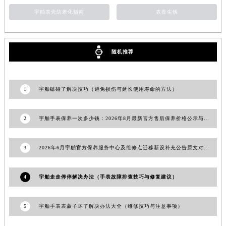
新疆维吾尔自治区北屯市团结路宇舶售后服务中心（需提前预约）
宇舶表壳防老化指南
表盘生锈
新疆维吾尔自治区博乐市博乐市北京路宇舶售后服务中心（需提前预约）
新疆维吾尔自治区昌吉市延安北路宇舶售后服务中心（需提前预约）
新疆维吾尔自治区阜康市博峰路宇舶售后服务中心（需提前预约）
随机推荐
新疆维吾尔自治区哈密市伊州区建国北路宇舶售后服务中心（需提前预约）
新疆维吾尔自治区和田市和田市北京西路宇舶售后服务中心（需提前预约）
新疆维吾尔自治区胡杨河市胡杨河市胡杨路宇舶售后服务中心（需提前预约）
1
宇舶磕碰了解决技巧（避免损伤与延长使用寿命的方法）
新疆维吾尔自治区霍尔果斯市亚欧北路宇舶售后服务中心（需提前预约）
新疆维吾尔自治区喀什市解放北路宇舶售后服务中心（需提前预约）
2
宇舶手表保养一次多少钱：2026年8月最新官方售后保养价格公示与权威信息公告
新疆维吾尔自治区可克达拉市幸福路宇舶售后服务中心（需提前预约）
新疆维吾尔自治区克拉玛依市克拉玛依区友谊路宇舶售后服务中心（需提前预约）
3
2026年6月宇舶官方保养服务中心及维修点迁移新设补充公告原文对外公开
新疆维吾尔自治区库车市库车市文化东路宇舶售后服务中心（需提前预约）
新疆维吾尔自治区库尔勒市库尔勒市人民东路宇舶售后服务中心（需提前预约）
4
宇舶走走停停解决办法（手表故障排查技巧与修复建议）
新疆维吾尔自治区奎屯市团结西街宇舶售后服务中心（需提前预约）
新疆维吾尔自治区昆玉市昆泉街宇舶售后服务中心（需提前预约）
5
宇舶手表表蒙子坏了解决办法大全（维修技巧与注意事项）
新疆维吾尔自治区沙湾市三道河子镇世纪大道南路宇舶售后服务中心（需提前预约）