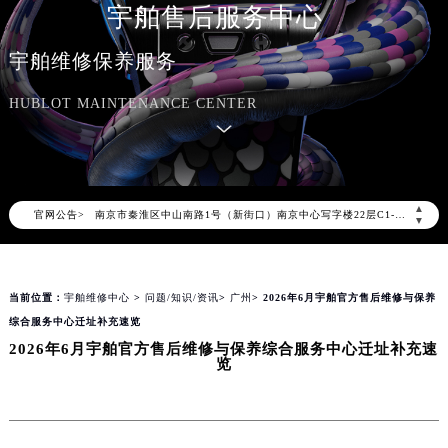
宇舶官方全国统一服务热线400-801-7981，服务覆盖中国大陆、香港、澳门、台湾全部区域（非大陆需加拨“+86”）
宇舶售后服务中心
2026年8月宇舶售后服务中心最新网点地址：
宇舶维修保养服务
北京市朝阳区建国门外大街甲6号华熙国际中心写字楼D座11层1102室（北京总部）（需提前预约）
北京市东城区东长安街1号东方广场写字楼W3座6层602室（需提前预约）
HUBLOT MAINTENANCE CENTER
天津市和平区赤峰道136号天津国际金融中心写字楼26层2603室（需提前预约）
上海市徐汇区虹桥路3号港汇中心写字楼2座37层3705室（需提前预约）
上海市黄浦区南京东路299号宏伊国际广场写字楼8层806室（需提前预约）
南京市秦淮区中山南路1号（新街口）南京中心写字楼22层C1-1室（需提前预约）
▲
官网公告>
▼
常州市新北区龙锦路1590号现代传媒中心写字楼5号楼10层1008室（需提前预约）
徐州市鼓楼区淮海东路29号苏宁广场IFC国际金融中心写字楼35层3508室（需提前预约）
扬州市邗江区国展路29号星耀天地写字楼1号楼18层1803室（需提前预约）
当前位置：
宇舶维修中心
>
问题/知识/资讯
>
广州
> 2026年6月宇舶官方售后维修与保养
盐城市盐都区世纪大道5号盐城金融城写字楼1号楼16层1604室（需提前预约）
综合服务中心迁址补充速览
泰州市海陵区永定东路399号置地商务中心东塔写字楼（华润万象城）17层1706室（需提前预约）
2026年6月宇舶官方售后维修与保养综合服务中心迁址补充速
览
宁波市江北区大闸南路500号来福士广场办公楼20层2009室（需提前预约）
杭州市上城区钱江路1366号华润大厦写字楼A座5层503-5室（需提前预约）
金华市金东区东市南街777号金华万达广场写字楼4号楼22层2209室（需提前预约）