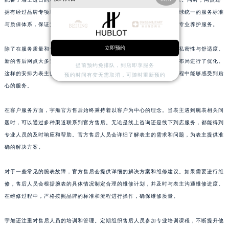
浙江省湖州市吴兴区劳动路宇舶售后服务中心（需提前预约）
拥有经过品牌专项培训认证的资深制表师。这些制表师严格执行宇舶全球统一的服务标准
浙江省嘉兴市南湖区广益路705号嘉兴世界贸易中心A座13层1304室宇舶售后服务中心（需提前预约）
与质保体系，保证无论表主身处何地，都能够享受到与瑞士本土相同的专业养护服务。
浙江省金华市金东区东市南街777号金华万达广场4号楼22楼2209室宇舶售后服务中心（需提前预约）
浙江省丽水市莲都区解放街宇舶售后服务中心（需提前预约）
立即预约
除了在服务质量和专业度上进行提升外，本次升级还着重强化了网点的私密性与舒适度。
浙江省宁波市江北区大闸南路500号来福士广场办公楼20层2009室宇舶售后服务中心（需提前预约）
新的售后网点大多选址在城市核心商圈的高端写字楼内，对服务空间的布局进行了优化。
提前预约免排队，到店即享服务
这样的安排为表主提供了更加安心、舒适的售后环境，让表主在售后过程中能够感受到贴
预约时间有变无需取消，可随时重新预约
浙江省衢州市柯城区上街宇舶售后服务中心（需提前预约）
心的服务。
浙江省绍兴市越城区胜利东路379号世茂天际中心写字楼8层805室宇舶售后服务中心（需提前预约）
浙江省舟山市定海区解放东路宇舶售后服务中心（需提前预约）
在客户服务方面，宇舶官方售后始终秉持着以客户为中心的理念。当表主遇到腕表相关问
澳门特别行政区大堂区议事亭前地（新马路）宇舶售后服务中心（需提前预约）
题时，可以通过多种渠道联系到官方售后。无论是线上咨询还是线下到店服务，都能得到
澳门特别行政区风顺堂区南湾大马路宇舶售后服务中心（需提前预约）
专业人员的及时响应和帮助。官方售后人员会详细了解表主的需求和问题，为表主提供准
澳门特别行政区花地玛堂区关闸广场宇舶售后服务中心（需提前预约）
确的解决方案。
澳门特别行政区花王堂区大三巴商圈宇舶售后服务中心（需提前预约）
对于一些常见的腕表故障，官方售后会提供详细的解决方案和维修建议。如果需要进行维
澳门特别行政区嘉模堂区官也街宇舶售后服务中心（需提前预约）
修，售后人员会根据腕表的具体情况制定合理的维修计划，并及时与表主沟通维修进度。
澳门省路氹城市金光大道宇舶售后服务中心（需提前预约）
在维修过程中，严格按照品牌的标准和流程进行操作，确保维修质量。
澳门特别行政区望德堂区塔石广场宇舶售后服务中心（需提前预约）
福建省福州市鼓楼区五四路128-1号恒力城写字楼15层03室宇舶售后服务中心（需提前预约）
宇舶还注重对售后人员的培训和管理。定期组织售后人员参加专业培训课程，不断提升他