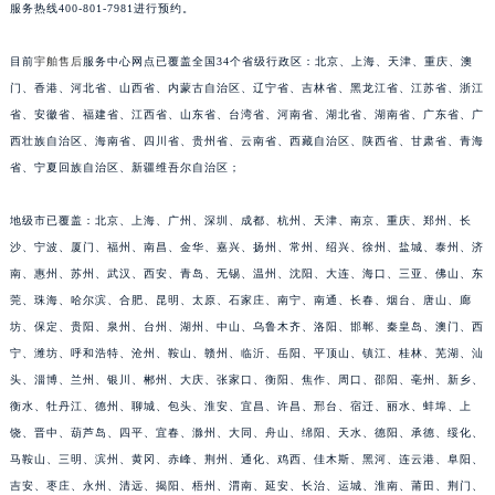
江苏省宿迁市宿城区西湖路宇舶售后服务中心（需提前预约）
服务热线400-801-7981进行预约。
江苏省泰州市海陵区永定东路399号置地商务中心东塔（华润万象城）17层1706室宇舶售后服务中心（需提前预约）
目前
宇舶售后
服务中心网点已覆盖全国34个省级行政区：北京、上海、天津、重庆、澳
江苏省徐州市鼓楼区淮海东路29号苏宁广场IFC国际金融中心35层3508室宇舶售后服务中心（需提前预约）
门、香港、河北省、山西省、内蒙古自治区、辽宁省、吉林省、黑龙江省、江苏省、浙江
江苏省盐城市盐都区世纪大道5号盐城金融城写字楼1号楼16层1604室宇舶售后服务中心（需提前预约）
省、安徽省、福建省、江西省、山东省、台湾省、河南省、湖北省、湖南省、广东省、广
江苏省扬州市邗江区国展路29号星耀天地写字楼1号楼18层1803室宇舶售后服务中心（需提前预约）
西壮族自治区、海南省、四川省、贵州省、云南省、西藏自治区、陕西省、甘肃省、青海
江苏省镇江市京口区中山东路宇舶售后服务中心（需提前预约）
省、宁夏回族自治区、新疆维吾尔自治区；
江西省抚州市临川区赣东大道宇舶售后服务中心（需提前预约）
地级市已覆盖：北京、上海、广州、深圳、成都、杭州、天津、南京、重庆、郑州、长
江西省赣州市章贡区文清路宇舶售后服务中心（需提前预约）
沙、宁波、厦门、福州、南昌、金华、嘉兴、扬州、常州、绍兴、徐州、盐城、泰州、济
江西省吉安市吉州区井冈山大道宇舶售后服务中心（需提前预约）
南、惠州、苏州、武汉、西安、青岛、无锡、温州、沈阳、大连、海口、三亚、佛山、东
江西省景德镇市珠山区珠山中路宇舶售后服务中心（需提前预约）
莞、珠海、哈尔滨、合肥、昆明、太原、石家庄、南宁、南通、长春、烟台、唐山、廊
江西省九江市浔阳区浔阳路宇舶售后服务中心（需提前预约）
坊、保定、贵阳、泉州、台州、湖州、中山、乌鲁木齐、洛阳、邯郸、秦皇岛、澳门、西
江西省南昌市红谷滩新区红谷中大道998号绿地双子塔（中央广场）A1座办公楼14层1407室宇舶售后服务中心（需提前预约）
宁、潍坊、呼和浩特、沧州、鞍山、赣州、临沂、岳阳、平顶山、镇江、桂林、芜湖、汕
江西省萍乡市安源区萍安北大道与康庄路交叉口宇舶售后服务中心（需提前预约）
头、淄博、兰州、银川、郴州、大庆、张家口、衡阳、焦作、周口、邵阳、亳州、新乡、
衡水、牡丹江、德州、聊城、包头、淮安、宜昌、许昌、邢台、宿迁、丽水、蚌埠、上
江西省上饶市信州区滨江西路宇舶售后服务中心（需提前预约）
饶、晋中、葫芦岛、四平、宜春、滁州、大同、舟山、绵阳、天水、德阳、承德、绥化、
江西省新余市渝水区北湖西路宇舶售后服务中心（需提前预约）
马鞍山、三明、滨州、黄冈、赤峰、荆州、通化、鸡西、佳木斯、黑河、连云港、阜阳、
江西省宜春市袁州区中山中路宇舶售后服务中心（需提前预约）
吉安、枣庄、永州、清远、揭阳、梧州、渭南、延安、长治、运城、淮南、莆田、荆门、