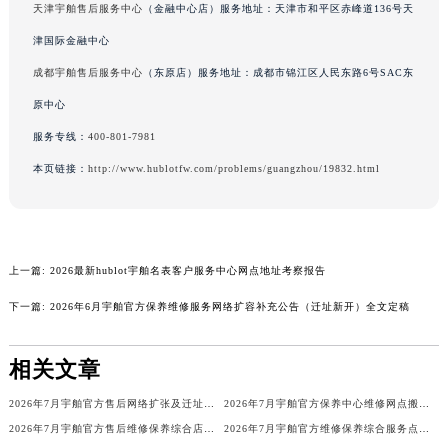
河南省开封市鼓楼区中山路宇舶售后服务中心（需提前预约）
天津宇舶售后服务中心
（金融中心店）服务地址：天津市和平区赤峰道136号天
河南省洛阳市西工区中州中路与解放路交叉口宇舶售后服务中心（需提前预约）
津国际金融中心
河南省漯河市源汇区交通路宇舶售后服务中心（需提前预约）
成都宇舶售后服务中心
（东原店）服务地址：成都市锦江区人民东路6号SAC东
河南省南阳市宛城区范蠡东路与南都路交叉口宇舶售后服务中心（需提前预约）
原中心
河南省平顶山市卫东区建设路宇舶售后服务中心（需提前预约）
服务专线：
400-801-7981
河南省濮阳市大华龙区开州路绿城路交叉口宇舶售后服务中心（需提前预约）
本页链接：
http://www.hublotfw.com/problems/guangzhou/19832.html
河南省三门峡市湖滨区和平路宇舶售后服务中心（需提前预约）
河南省商丘市梁园区神火大道宇舶售后服务中心（需提前预约）
河南省新乡市红旗区人民路宇舶售后服务中心（需提前预约）
河南省信阳市浉河区东方红大道宇舶售后服务中心（需提前预约）
上一篇:
2026最新hublot宇舶名表客户服务中心网点地址考察报告
河南省许昌市魏都区建安大道与八龙路交叉口宇舶售后服务中心（需提前预约）
下一篇:
2026年6月宇舶官方保养维修服务网络扩容补充公告（迁址新开）全文定稿
河南省郑州市二七区民主路10号华润大厦29层2905室宇舶售后服务中心（需提前预约）
河南省周口市川汇区七一路宇舶售后服务中心（需提前预约）
相关文章
河南省驻马店市驿城区乐山大道与置地大道交叉口宇舶售后服务中心（需提前预约）
湖北省鄂州市鄂城区文星大道宇舶售后服务中心（需提前预约）
2026年7月宇舶官方售后网络扩张及迁址公告
2026年7月宇舶官方保养中心维修网点搬迁及新增补充公示终稿发布
湖北省黄冈市黄州区赤壁大道宇舶售后服务中心（需提前预约）
2026年7月宇舶官方售后维修保养综合店迁址与新开补充最终汇总表正式发布
2026年7月宇舶官方维修保养综合服务点最新动态补充汇总（搬迁新增）文件公开