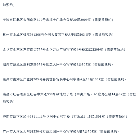
长春市朝阳区西安大路727号中银大厦A座(旺进大厦)18层09室（需提前预约）
前预约）
贵阳市南明区都司高架桥路33号亨特国际金融中心14楼14D（需提前预约）
昆明市盘龙区北京路928号同德昆明广场写字楼10层06室（需提前预约）
宁波市江北区大闸南路500号来福士广场办公楼20层2009室（需提前预约）
石家庄市长安区中山东路39号勒泰中心写字楼B座13层07室（需提前预约）
杭州市上城区钱江路1366号华润大厦写字楼A座5层503-5室（需提前预约）
西安市碑林区南关正街88号华侨城长安国际中心E座6楼10室（需提前预约）
海口市龙华区金贸东路5号海口华润大厦B座17层1707室（需提前预约）
金华市金东区东市南街777号金华万达广场写字楼4号楼22层2209室（需提前预约）
唐山市路南区新华东道100号万达广场写字楼A座10层1002室（需提前预约）
台州市椒江区东海大道1800号腾达中心东1幢20楼2002室（需提前预约）
绍兴市越城区胜利东路379号世茂天际中心写字楼8层805室（需提前预约）
内蒙古自治区呼和浩特市玉泉区大学西街70号华润万象城写字楼（鄂尔多斯大厦）23层2326室（需提前预约）
嘉兴市南湖区广益路705号嘉兴世界贸易中心写字楼A座13层1304室（需提前预约）
甘肃省兰州市七里河区西津西路16号兰州中心写字楼21层2102室（需提前预约）
重庆市解放碑渝中区民权路28号英利国际金融中心写字楼20层01室（需提前预约）
南昌市红谷滩新区红谷中大道998号绿地双子塔（中央广场）A1座办公楼14层07室（需提
黑龙江省大庆市萨尔图区会战大街宇舶售后服务中心（需提前预约）
前预约）
黑龙江省鹤岗市向阳区红军路宇舶售后服务中心（需提前预约）
黑龙江省黑河市爱辉区中央街宇舶售后服务中心（需提前预约）
济南市历下区经十路11111号华润中心写字楼（万象城）15层1508室（需提前预约）
黑龙江省鸡西市鸡冠区红军路宇舶售后服务中心（需提前预约）
广州市天河区天河路230号万菱汇国际中心写字楼A塔7层704室（需提前预约）
黑龙江省佳木斯市向阳区长安路宇舶售后服务中心（需提前预约）