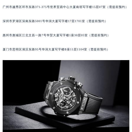
黑龙江省牡丹江市东安区太平路宇舶售后服务中心（需提前预约）
广州市越秀区环市东路371-375号世界贸易中心大厦南塔写字楼15层07室（需提前预约）
黑龙江省七台河市桃山区大同街宇舶售后服务中心（需提前预约）
黑龙江省齐齐哈尔市龙沙区龙华路宇舶售后服务中心（需提前预约）
深圳市罗湖区深南东路5001号华润大厦写字楼17层1701室（需提前预约）
黑龙江省双鸭山市尖山区新兴大街宇舶售后服务中心（需提前预约）
黑龙江省绥化市北林区新华街与康庄路交叉口宇舶售后服务中心（需提前预约）
惠州市惠城区江北文昌一路7号华贸大厦写字楼1座30层05室（需提前预约）
黑龙江省伊春市伊美区通河路宇舶售后服务中心（需提前预约）
厦门市思明区湖滨东路95号华润大厦写字楼B座11层1104室（需提前预约）
吉林省白城市洮北区明仁南街宇舶售后服务中心（需提前预约）
吉林省白山市浑江区浑江大街宇舶售后服务中心（需提前预约）
吉林省吉林市船营区河南街宇舶售后服务中心（需提前预约）
吉林省辽源市龙山区人民大街宇舶售后服务中心（需提前预约）
吉林省梅河口市新华街道梅河大街宇舶售后服务中心（需提前预约）
吉林省四平市铁东区紫气大路与南九经街交汇处宇舶售后服务中心（需提前预约）
吉林省松原市宁江区五环大街宇舶售后服务中心（需提前预约）
吉林省通化市东昌区环通乡江南大街宇舶售后服务中心（需提前预约）
吉林省延边市延吉市解放路宇舶售后服务中心（需提前预约）
辽宁省鞍山市铁东区站前街宇舶售后服务中心（需提前预约）