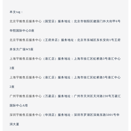
海南省儋州市儋州市那大镇兰洋北路宇舶售后服务中心（需提前预约）
海南省东方市八所镇解放西路宇舶售后服务中心（需提前预约）
本文tag：
海南省琼海市嘉积镇东风路宇舶售后服务中心（需提前预约）
北京宇舶售后服务中心
（国贸店）服务地址：北京市朝阳区建国门外大街甲6号
海南省三沙市西沙区西沙群岛永兴岛北京路宇舶售后服务中心（需提前预约）
华熙国际中心D座
海南省三亚市吉阳区迎宾路宇舶售后服务中心（需提前预约）
北京宇舶售后服务中心
（王府井店）服务地址：北京市东城区东长安街1号王府
海南省万宁市万城镇解放路宇舶售后服务中心（需提前预约）
井东方广场W3座
海南省文昌市文城镇教育东路宇舶售后服务中心（需提前预约）
上海宇舶售后服务中心
（港汇店）服务地址：上海市徐汇区虹桥路3号港汇中心
海南省五指山市通什镇三月三大道宇舶售后服务中心（需提前预约）
香港特别行政区尖沙咀区油尖旺区广东道宇舶售后服务中心（需提前预约）
2座
香港特别行政区金钟区中西区金钟道宇舶售后服务中心（需提前预约）
上海宇舶售后服务中心
（港汇店）服务地址：上海市徐汇区虹桥路3号港汇中心
香港特别行政区九龙区油尖旺区弥敦道宇舶售后服务中心（需提前预约）
2座
香港特别行政区铜锣湾区湾仔区轩尼诗道宇舶售后服务中心（需提前预约）
广州宇舶售后服务中心
（万菱店）服务地址：广州市天河区天河路230号万菱汇
河南省安阳市文峰区解放大道宇舶售后服务中心（需提前预约）
国际中心A塔
河南省鹤壁市淇滨区九州路宇舶售后服务中心（需提前预约）
深圳宇舶售后服务中心
（华润店）服务地址：深圳市罗湖区深南东路5001号华
河南省济源市沁园街道济水大道宇舶售后服务中心（需提前预约）
润大厦
河南省焦作市解放区解放路宇舶售后服务中心（需提前预约）