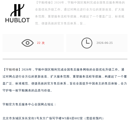
绍兴市越城区胜利东路379号世茂天际中心写字楼8层805室（需提前预约）
【宇舶维修】2026年，宇舶中国区顺利完成全国售后服务网络的
全面优化升级工作。通过对网点进行全方位的更新改造、扩大服
嘉兴市南湖区广益路705号嘉兴世界贸易中心写字楼A座13层1304室（需提前预约）
务范围、重塑服务流程等措施，构建起了一个覆盖广泛、标准规
南昌市红谷滩新区红谷中大道998号绿地双子塔（中央广场）A1座办公楼14层07室（需提前预约）
范、便捷高效的官方售后体系，旨…
济南市历下区经十路11111号华润中心写字楼（万象城）15层1508室（需提前预约）
广州市天河区天河路230号万菱汇国际中心写字楼A塔7层704室（需提前预约）

广州市越秀区环市东路371-375号世界贸易中心大厦南塔写字楼15层07室（需提前预约）
22 次
2026-06-25
深圳市罗湖区深南东路5001号华润大厦写字楼17层1701室（需提前预约）
惠州市惠城区江北文昌一路7号华贸大厦写字楼1座30层05室（需提前预约）
厦门市思明区湖滨东路95号华润大厦写字楼B座11层1104室（需提前预约）
【
宇舶维修
】2026年，宇舶中国区顺利完成全国售后服务网络的全面优化升级工作。通
福州市鼓楼区五四路128-1号恒力城写字楼15层03室（需提前预约）
过对网点进行全方位的更新改造、扩大服务范围、重塑服务流程等措施，构建起了一个覆
成都市锦江区人民东路6号SAC东原中心写字楼24层2406B室（需提前预约）
盖广泛、标准规范、便捷高效的官方售后体系，旨在全面提升中国表主的售后体验，全力
守护每一枚宇舶腕表的品质与价值。
重庆市江北区观音桥步行街2号融恒时代广场写字楼9层902室（需提前预约）
长沙市芙蓉区定王台街道建湘路393号世茂环球金融中心写字楼（芙蓉广场）10层13室（需提前预约）
宇舶官方售后服务中心全国网点地址：
郑州市二七区铭功路10号华润大厦写字楼29层2905室（需提前预约）
太原市迎泽区解放路15号亨得利名表服务中心（品牌授权店）3层整层（需提前预约）
北京市东城区东长安街1号东方广场写字楼W3座6层602室（需提前预约）
沈阳市沈河区中街路137号亨得利名表服务中心（品牌授权店）1层整层（需提前预约）