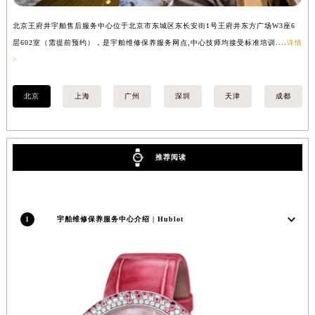
湖南省益阳市赫山区桃花仑路宇舶售后服务中心（需提前预约）
湖南省永州市冷水滩区永州大道与中兴路交叉口宇舶售后服务中心（需提前预约）
北京王府井宇舶售后服务中心位于北京市东城区东长安街1号王府井东方广场W3座6
上
层602室（需提前预约），是宇舶维修保养服务网点,中心技师均接受标准培训....
详情
预
湖南省岳阳市岳阳楼区东茅岭路宇舶售后服务中心（需提前预约）
>
湖南省张家界市永定区解放路宇舶售后服务中心（需提前预约）
湖南省长沙市芙蓉区建湘路393号世茂环球金融中心写字楼10层1013室宇舶售后服务中心（需提前预约）
北京
上海
广州
深圳
天津
成都
湖南省株洲市芦淞区建设南路宇舶售后服务中心（需提前预约）
甘肃省白银市白银区北京路宇舶售后服务中心（需提前预约）
甘肃省定西市安定区解放路宇舶售后服务中心（需提前预约）
推荐阅读
甘肃省敦煌市沙州镇阳关中路宇舶售后服务中心（需提前预约）
甘肃省合作市人民街宇舶售后服务中心（需提前预约）
甘肃省嘉峪关市雄关区新华中路宇舶售后服务中心（需提前预约）
1
宇舶维修保养服务中心介绍 | Hublot
甘肃省金昌市金川区北京路宇舶售后服务中心（需提前预约）
甘肃省酒泉市肃州区西大街宇舶售后服务中心（需提前预约）
甘肃省临夏市城南街道团结路宇舶售后服务中心（需提前预约）
甘肃省陇南市武都区人民路宇舶售后服务中心（需提前预约）
甘肃省平凉市崆峒区西大街宇舶售后服务中心（需提前预约）