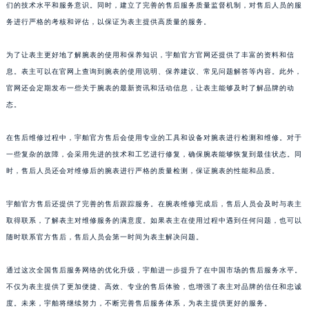
福建省厦门市思明区湖滨东路95号万象城华润大厦B座11层1104室宇舶售后服务中心（需提前预约）
们的技术水平和服务意识。同时，建立了完善的售后服务质量监督机制，对售后人员的服
务进行严格的考核和评估，以保证为表主提供高质量的服务。
广东省潮州市潮安区新风路与潮汕路交汇处宇舶售后服务中心（需提前预约）
广东省广州市天河区天河路230号万菱汇国际中心A塔7层704室宇舶售后服务中心（需提前预约）
为了让表主更好地了解腕表的使用和保养知识，宇舶官方官网还提供了丰富的资料和信
广东省广州市越秀区环市东路371-375号世界贸易中心大厦南塔15层1507室宇舶售后服务中心（需提前预约）
息。表主可以在官网上查询到腕表的使用说明、保养建议、常见问题解答等内容。此外，
广东省河源市源城区越王大道宇舶售后服务中心（需提前预约）
官网还会定期发布一些关于腕表的最新资讯和活动信息，让表主能够及时了解品牌的动
广东省惠州市惠城区江北文昌一路7号华贸大厦1座30层3005室宇舶售后服务中心（需提前预约）
态。
广东省江门市蓬江区广场西路宇舶售后服务中心（需提前预约）
在售后维修过程中，宇舶官方售后会使用专业的工具和设备对腕表进行检测和维修。对于
广东省揭阳市榕城进贤门步行街宇舶售后服务中心（需提前预约）
一些复杂的故障，会采用先进的技术和工艺进行修复，确保腕表能够恢复到最佳状态。同
广东省茂名市电白区水东街道迎宾大道宇舶售后服务中心（需提前预约）
时，售后人员还会对维修后的腕表进行严格的质量检测，保证腕表的性能和品质。
广东省梅州市梅江区金燕大道宇舶售后服务中心（需提前预约）
广东省清远市清城区湖西路宇舶售后服务中心（需提前预约）
宇舶官方售后还提供了完善的售后跟踪服务。在腕表维修完成后，售后人员会及时与表主
广东省汕头市龙湖区长平路宇舶售后服务中心（需提前预约）
取得联系，了解表主对维修服务的满意度。如果表主在使用过程中遇到任何问题，也可以
广东省汕尾市城区香洲街道园林社区翠园街宇舶售后服务中心（需提前预约）
随时联系官方售后，售后人员会第一时间为表主解决问题。
广东省韶关市武江区芙蓉新区与老城中心交汇处宇舶售后服务中心（需提前预约）
通过这次全国售后服务网络的优化升级，宇舶进一步提升了在中国市场的售后服务水平。
广东省深圳市罗湖区深南东路5001号华润大厦17层1701室宇舶售后服务中心（需提前预约）
不仅为表主提供了更加便捷、高效、专业的售后体验，也增强了表主对品牌的信任和忠诚
广东省阳江市江城区东风一路宇舶售后服务中心（需提前预约）
度。未来，宇舶将继续努力，不断完善售后服务体系，为表主提供更好的服务。