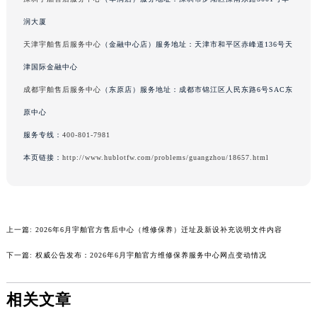
广西壮族自治区来宾市兴宾区桂中大道宇舶售后服务中心（需提前预约）
润大厦
广西壮族自治区柳州市城中区中山中路宇舶售后服务中心（需提前预约）
天津宇舶售后服务中心
（金融中心店）服务地址：天津市和平区赤峰道136号天
广西壮族自治区钦州市钦南区金海湾东大街宇舶售后服务中心（需提前预约）
津国际金融中心
广西壮族自治区梧州市万秀区龙湖镇高旺路宇舶售后服务中心（需提前预约）
成都宇舶售后服务中心
（东原店）服务地址：成都市锦江区人民东路6号SAC东
广西壮族自治区玉林市玉州区金玉路宇舶售后服务中心（需提前预约）
原中心
海南省儋州市儋州市那大镇兰洋北路宇舶售后服务中心（需提前预约）
海南省东方市八所镇解放西路宇舶售后服务中心（需提前预约）
服务专线：
400-801-7981
海南省琼海市嘉积镇东风路宇舶售后服务中心（需提前预约）
本页链接：
http://www.hublotfw.com/problems/guangzhou/18657.html
海南省三沙市西沙区西沙群岛永兴岛北京路宇舶售后服务中心（需提前预约）
海南省三亚市吉阳区迎宾路宇舶售后服务中心（需提前预约）
海南省万宁市万城镇解放路宇舶售后服务中心（需提前预约）
上一篇:
2026年6月宇舶官方售后中心（维修保养）迁址及新设补充说明文件内容
海南省文昌市文城镇教育东路宇舶售后服务中心（需提前预约）
海南省五指山市通什镇三月三大道宇舶售后服务中心（需提前预约）
下一篇:
权威公告发布：2026年6月宇舶官方维修保养服务中心网点变动情况
香港特别行政区尖沙咀区油尖旺区广东道宇舶售后服务中心（需提前预约）
香港特别行政区金钟区中西区金钟道宇舶售后服务中心（需提前预约）
相关文章
香港特别行政区九龙区油尖旺区弥敦道宇舶售后服务中心（需提前预约）