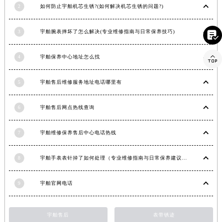
2
如何防止宇舶机芯生锈?(如何解决机芯生锈的问题?)
甘肃省金昌市金川区北京路宇舶售后服务中心（需提前预约）
甘肃省酒泉市肃州区西大街宇舶售后服务中心（需提前预约）
3
宇舶腕表摔坏了怎么解决(专业维修指南与日常保养技巧)

甘肃省临夏市城南街道团结路宇舶售后服务中心（需提前预约）
甘肃省陇南市武都区人民路宇舶售后服务中心（需提前预约）

4
宇舶保养中心地址怎么找
甘肃省平凉市崆峒区西大街宇舶售后服务中心（需提前预约）
甘肃省庆阳市西峰区南大街宇舶售后服务中心（需提前预约）
5
宇舶售后维修服务地址电话哪里有
甘肃省天水市秦州区民主路宇舶售后服务中心（需提前预约）
甘肃省武威市凉州区迎宾路宇舶售后服务中心（需提前预约）
6
宇舶售后网点热线查询
甘肃省张掖市甘州区民乐北路宇舶售后服务中心（需提前预约）
7
宇舶维修保养售后中心电话热线
宁夏回族自治区固原市原州区文化街宇舶售后服务中心（需提前预约）
宁夏回族自治区石嘴山市大武口区贺兰山路宇舶售后服务中心（需提前预约）
8
宇舶手表表针掉了如何处理（专业维修指南与日常保养建议）
宁夏回族自治区吴忠市利通区开元大道宇舶售后服务中心（需提前预约）
宁夏回族自治区银川市兴庆区新华东路97号新百中心C馆一层C1-18号商铺宇舶售后服务中心（需提前预约）
9
宇舶官网电话
宁夏回族自治区中卫市沙坡头区鼓楼东街宇舶售后服务中心（需提前预约）
青海省果洛藏族自治州玛沁县团结路宇舶售后服务中心（需提前预约）
宇舶售后
表带锈迹
青海省海北藏族自治州海晏县将军路宇舶售后服务中心（需提前预约）