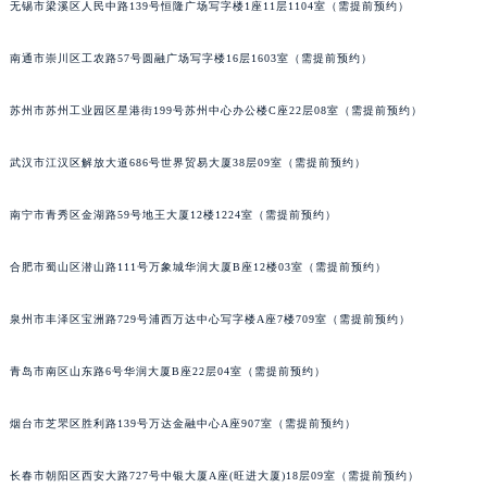
无锡市梁溪区人民中路139号恒隆广场写字楼1座11层1104室（需提前预约）
山西省大同市平城区迎宾街宇舶售后服务中心（需提前预约）
山西省晋城市城区黄华街宇舶售后服务中心（需提前预约）
南通市崇川区工农路57号圆融广场写字楼16层1603室（需提前预约）
山西省晋中市榆次区顺城街宇舶售后服务中心（需提前预约）
苏州市苏州工业园区星港街199号苏州中心办公楼C座22层08室（需提前预约）
山西省临汾市尧都区解放路宇舶售后服务中心（需提前预约）
山西省吕梁市离石区永宁中路与建设街交叉口宇舶售后服务中心（需提前预约）
武汉市江汉区解放大道686号世界贸易大厦38层09室（需提前预约）
山西省朔州市朔城区怡西路与鄯阳西街交汇处宇舶售后服务中心（需提前预约）
山西省忻州市忻府区和平东街与七一南路交叉口宇舶售后服务中心（需提前预约）
南宁市青秀区金湖路59号地王大厦12楼1224室（需提前预约）
山西省阳泉市郊区平阳东街与新城大道交叉口宇舶售后服务中心（需提前预约）
山西省运城市盐湖区河东街宇舶售后服务中心（需提前预约）
合肥市蜀山区潜山路111号万象城华润大厦B座12楼03室（需提前预约）
山西省长治市潞州区英雄中路宇舶售后服务中心（需提前预约）
泉州市丰泽区宝洲路729号浦西万达中心写字楼A座7楼709室（需提前预约）
山西省太原市迎泽区迎泽街道解放路15号亨得利名表维修授权店3楼宇舶售后服务中心（需提前预约）
天津市和平区赤峰道136号天津国际金融中心26层2603室宇舶售后服务中心（需提前预约）
青岛市南区山东路6号华润大厦B座22层04室（需提前预约）
安徽省安庆市迎江区人民路宇舶售后服务中心（需提前预约）
安徽省蚌埠市蚌山区淮河路宇舶售后服务中心（需提前预约）
烟台市芝罘区胜利路139号万达金融中心A座907室（需提前预约）
安徽省亳州市谯城区魏武大道宇舶售后服务中心（需提前预约）
长春市朝阳区西安大路727号中银大厦A座(旺进大厦)18层09室（需提前预约）
安徽省池州市贵池区长江路宇舶售后服务中心（需提前预约）