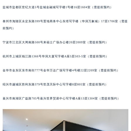
南宁市青秀区金湖路59号地王大厦12楼1224室（需提前预约）
盐城市盐都区世纪大道5号盐城金融城写字楼1号楼16层1604室（需提前预约）
合肥市蜀山区潜山路111号万象城华润大厦B座12楼03室（需提前预约）
泰州市海陵区永定东路399号置地商务中心东塔写字楼（华润万象城）17层1706室（需提
泉州市丰泽区宝洲路729号浦西万达中心写字楼A座7楼709室（需提前预约）
前预约）
青岛市南区山东路6号华润大厦B座22层04室（需提前预约）
烟台市芝罘区胜利路139号万达金融中心A座907室（需提前预约）
宁波市江北区大闸南路500号来福士广场办公楼20层2009室（需提前预约）
长春市朝阳区西安大路727号中银大厦A座(旺进大厦)18层09室（需提前预约）
贵阳市南明区都司高架桥路33号亨特国际金融中心14楼14D（需提前预约）
杭州市上城区钱江路1366号华润大厦写字楼A座5层503-5室（需提前预约）
昆明市盘龙区北京路928号同德昆明广场写字楼10层06室（需提前预约）
金华市金东区东市南街777号金华万达广场写字楼4号楼22层2209室（需提前预约）
石家庄市长安区中山东路39号勒泰中心写字楼B座13层07室（需提前预约）
西安市碑林区南关正街88号华侨城长安国际中心E座6楼10室（需提前预约）
绍兴市越城区胜利东路379号世茂天际中心写字楼8层805室（需提前预约）
海口市龙华区金贸东路5号海口华润大厦B座17层1707室（需提前预约）
唐山市路南区新华东道100号万达广场写字楼A座10层1002室（需提前预约）
嘉兴市南湖区广益路705号嘉兴世界贸易中心写字楼A座13层1304室（需提前预约）
台州市椒江区东海大道1800号腾达中心东1幢20楼2002室（需提前预约）
内蒙古自治区呼和浩特市玉泉区大学西街70号华润万象城写字楼（鄂尔多斯大厦）23层2326室（需提前预约）
甘肃省兰州市七里河区西津西路16号兰州中心写字楼21层2102室（需提前预约）
重庆市解放碑渝中区民权路28号英利国际金融中心写字楼20层01室（需提前预约）