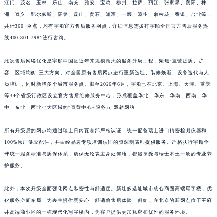
江门、茂名、玉林、乐山、南充、雅安、宝鸡、柳州、拉萨、丽江、张家界、襄阳、株
江西省南昌市红谷滩新区红谷中大道998号绿地双子塔（中央广场）A1座办公楼14层1407室宇舶售后服务中心（需提前预约）
洲、遵义、鄂尔多斯、阳泉、昆山、黄石、湘潭、十堰、漳州、攀枝花、香港、台北等，
江西省萍乡市安源区萍安北大道与康庄路交叉口宇舶售后服务中心（需提前预约）
共计360+网点，均有宇舶官方售后服务网点，详细信息需拨打宇舶全国官方售后服务热
江西省上饶市信州区滨江西路宇舶售后服务中心（需提前预约）
线400-801-7981进行咨询。
江西省新余市渝水区北湖西路宇舶售后服务中心（需提前预约）
此次售后网络优化是宇舶中国区近年来规模最大的服务升级工程，聚焦“直营提质、扩
江西省宜春市袁州区中山中路宇舶售后服务中心（需提前预约）
容、区域均衡”三大方向。对全国原有售后网点进行重新选址、装修焕新、设备迭代与人
江西省鹰潭市月湖区胜利东路宇舶售后服务中心（需提前预约）
员培训，同时新增多个城市服务点。截至2026年6月，宇舶已在北京、上海、天津、重庆
山东省德州市德城区东风中路宇舶售后服务中心（需提前预约）
等34个省级行政区设立官方售后维修服务中心，形成覆盖华北、华东、华南、西南、华
山东省东营市东营区济南路宇舶售后服务中心（需提前预约）
中、东北、西北七大区域的“直营中心+服务点”双轨网络。
山东省济南市历下区经十路11111号华润中心写字楼（万象城）15层1508室宇舶售后服务中心（需提前预约）
预约入口
关闭
所有升级后的网点均通过瑞士日内瓦总部严格认证，统一配备瑞士进口精密检测仪器和
山东省济宁市任城区太白楼路宇舶售后服务中心（需提前预约）
100%原厂供应配件，并由经品牌专项培训认证的资深制表师提供服务。严格执行宇舶全
山东省莱芜市文化南路8号银座商城名表维修一楼名表维修宇舶售后服务中心（需提前预约）
球统一服务标准与质保体系，确保无论表主身处何地，都能享受与瑞士本土一致的专业养
山东省临沂市兰山区解放路宇舶售后服务中心（需提前预约）
护服务。
立即预约
山东省日照市东港区烟台路宇舶售后服务中心（需提前预约）
提前预约免排队，到店即享服务
山东省泰安市泰山区财源街道泰山大街宇舶售后服务中心（需提前预约）
此外，本次升级全面强化网点私密性与舒适度。新址多选址城市核心商圈高端写字楼，优
预约时间有变无需取消，可随时重新预约
山东省威海市环翠区新威海路89号振华商厦一楼名表维修宇舶售后服务中心（需提前预约）
化服务空间布局。为表主提供更安心、舒适的售后体验。例如，在北京的新网点位于王府
井高端商业区的一栋现代化写字楼内，为客户提供更加私密和优雅的服务环境。
山东省潍坊市奎文区东风东街宇舶售后服务中心（需提前预约）