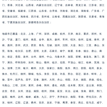
福建省漳州市龙文区步港路宇舶售后服务中心（需提前预约）
门、香港、河北省、山西省、内蒙古自治区、辽宁省、吉林省、黑龙江省、江苏省、浙江
省、安徽省、福建省、江西省、山东省、台湾省、河南省、湖北省、湖南省、广东省、广
江苏省常州市新北区龙锦路1590号现代传媒中心5号楼10层1008室宇舶售后服务中心（需提前预约）
西壮族自治区、海南省、四川省、贵州省、云南省、西藏自治区、陕西省、甘肃省、青海
江苏省淮安市清江浦区淮海北路宇舶售后服务中心（需提前预约）
省、宁夏回族自治区、新疆维吾尔自治区；
江苏省连云港市海州区通灌北路宇舶售后服务中心（需提前预约）
江苏省南京市秦淮区中山南路1号南京中心22层22-C1-C3室宇舶售后服务中心（需提前预约）
地级市已覆盖：北京、上海、广州、深圳、成都、杭州、天津、南京、重庆、郑州、长
江苏省宿迁市宿城区西湖路宇舶售后服务中心（需提前预约）
沙、宁波、厦门、福州、南昌、金华、嘉兴、扬州、常州、绍兴、徐州、盐城、泰州、济
江苏省泰州市海陵区永定东路399号置地商务中心东塔（华润万象城）17层1706室宇舶售后服务中心（需提前预约）
南、惠州、苏州、武汉、西安、青岛、无锡、温州、沈阳、大连、海口、三亚、佛山、东
莞、珠海、哈尔滨、合肥、昆明、太原、石家庄、南宁、南通、长春、烟台、唐山、廊
江苏省徐州市鼓楼区淮海东路29号苏宁广场IFC国际金融中心35层3508室宇舶售后服务中心（需提前预约）
坊、保定、贵阳、泉州、台州、湖州、中山、乌鲁木齐、洛阳、邯郸、秦皇岛、澳门、西
江苏省盐城市盐都区世纪大道5号盐城金融城写字楼1号楼16层1604室宇舶售后服务中心（需提前预约）
宁、潍坊、呼和浩特、沧州、鞍山、赣州、临沂、岳阳、平顶山、镇江、桂林、芜湖、汕
江苏省扬州市邗江区国展路29号星耀天地写字楼1号楼18层1803室宇舶售后服务中心（需提前预约）
头、淄博、兰州、银川、郴州、大庆、张家口、衡阳、焦作、周口、邵阳、亳州、新乡、
江苏省镇江市京口区中山东路宇舶售后服务中心（需提前预约）
衡水、牡丹江、德州、聊城、包头、淮安、宜昌、许昌、邢台、宿迁、丽水、蚌埠、上
江西省抚州市临川区赣东大道宇舶售后服务中心（需提前预约）
饶、晋中、葫芦岛、四平、宜春、滁州、大同、舟山、绵阳、天水、德阳、承德、绥化、
江西省赣州市章贡区文清路宇舶售后服务中心（需提前预约）
马鞍山、三明、滨州、黄冈、赤峰、荆州、通化、鸡西、佳木斯、黑河、连云港、阜阳、
吉安、枣庄、永州、清远、揭阳、梧州、渭南、延安、长治、运城、淮南、莆田、荆门、
江西省吉安市吉州区井冈山大道宇舶售后服务中心（需提前预约）
益阳、梅州、达州、榆林、威海、九江、济宁、齐齐哈尔、南阳、常德、呼伦贝尔、丹
江西省景德镇市珠山区珠山中路宇舶售后服务中心（需提前预约）
东、锦州、辽阳、辽源、衢州、安庆、龙岩、宁德、鹰潭、泰安、商丘、驻马店、咸宁、
江西省九江市浔阳区浔阳路宇舶售后服务中心（需提前预约）