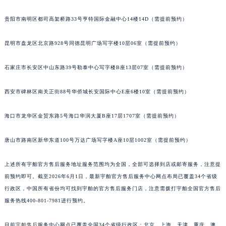
安徽省滁州市琅琊区南谯北路宇舶售后服务中心（需提前预约）
贵阳市南明区都司高架桥路33号亨特国际金融中心14楼14D（需提前预约）
安徽省阜阳市颍州区颍州北路宇舶售后服务中心（需提前预约）
安徽省淮北市相山区淮海路宇舶售后服务中心（需提前预约）
昆明市盘龙区北京路928号同德昆明广场写字楼10层06室（需提前预约）
安徽省淮南市田家庵区国庆中路宇舶售后服务中心（需提前预约）
安徽省黄山市屯溪区黄山西路宇舶售后服务中心（需提前预约）
石家庄市长安区中山东路39号勒泰中心写字楼B座13层07室（需提前预约）
安徽省六安市金安区解放中路宇舶售后服务中心（需提前预约）
西安市碑林区南关正街88号华侨城长安国际中心E座6楼10室（需提前预约）
安徽省马鞍山市雨山区湖南西路宇舶售后服务中心（需提前预约）
安徽省宿州市埇桥区人民中路宇舶售后服务中心（需提前预约）
海口市龙华区金贸东路5号海口华润大厦B座17层1707室（需提前预约）
安徽省铜陵市铜官区石城大道宇舶售后服务中心（需提前预约）
安徽省芜湖市镜湖区中山路步行街宇舶售后服务中心（需提前预约）
唐山市路南区新华东道100号万达广场写字楼A座10层1002室（需提前预约）
安徽省宣城市宣州区叠嶂西路宇舶售后服务中心（需提前预约）
上述所有宇舶官方售后服务地址服务范围均为全国，全部可选择到店或邮寄服务，注意提
福建省龙岩市新罗区九一南路宇舶售后服务中心（需提前预约）
前预约即可。截至2026年6月1日，最新宇舶官方售后服务中心网点布局已覆盖34个省级
福建省南平市建阳区人民西路宇舶售后服务中心（需提前预约）
行政区，中国所有省份均可找到宇舶的官方售后服务门店，注意需拨打宇舶全国官方售后
福建省宁德市蕉城区天湖东路宇舶售后服务中心（需提前预约）
服务热线400-801-7981进行预约。
福建省莆田市城厢区霞林街道荔华东大道宇舶售后服务中心（需提前预约）
福建省三明市三元区东乾二路宇舶售后服务中心（需提前预约）
目前
宇舶售后
服务中心网点已覆盖全国34个省级行政区：北京、上海、天津、重庆、澳