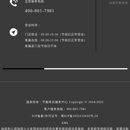

总部服务热线
成都宇舶维修
新疆维吾尔自治区库车市库车市文化东路宇舶售后服务中心（需提前预约）
400-801-7981
新疆维吾尔自治区库尔勒市库尔勒市人民东路宇舶售后服务中心（需提前预约）
新疆维吾尔自治区奎屯市团结西街宇舶售后服务中心（需提前预约）
营业时间：

新疆维吾尔自治区昆玉市昆泉街宇舶售后服务中心（需提前预约）
门店营业：09:00-19:30（节假日正常营业）
新疆维吾尔自治区沙湾市三道河子镇世纪大道南路宇舶售后服务中心（需提前预约）
客服在线：08:00-22:00（节假日正常营业）
客服及门店节假日不休
新疆维吾尔自治区石河子市北二路宇舶售后服务中心（需提前预约）
新疆维吾尔自治区双河市光明路宇舶售后服务中心（需提前预约）
新疆维吾尔自治区塔城市塔城地区闻琴路宇舶售后服务中心（需提前预约）
新疆维吾尔自治区铁门关市兴疆路宇舶售后服务中心（需提前预约）
新疆维吾尔自治区图木舒克市图木舒克市中兴街宇舶售后服务中心（需提前预约）
新疆维吾尔自治区吐鲁番市高昌区文化中路文化中路宇舶售后服务中心（需提前预约）
新疆维吾尔自治区乌苏市乌鲁木齐北路宇舶售后服务中心（需提前预约）
版权所有：
宇舶售后服务中心
Copyright © 2018-2032
新疆维吾尔自治区五家渠市长征西街宇舶售后服务中心（需提前预约）
客户服务热线：
400-801-7981
新疆维吾尔自治区新星市东风路宇舶售后服务中心（需提前预约）
ICP备案/许可证号：蜀ICP备2025153635号-20
新疆维吾尔自治区伊宁市解放西路宇舶售后服务中心（需提前预约）
XML
贵州省安顺市西秀区中华南路宇舶售后服务中心（需提前预约）
如权利人或知情人士发现本站内容存在事实错误或涉及版权、名誉权等侵权问题，请通过邮