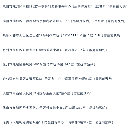
辽宁省沈阳市沈河区中街路137号亨得利名表维修授权店1楼宇舶售后服务中心（需提前预约）
沈阳市沈河区中街路137号亨得利名表服务中心（品牌授权店）1层整层（需提前预约）
辽宁省沈阳市沈河区中街路83号亨得利名表维修授权店1楼宇舶售后服务中心（需提前预约）
沈阳市沈河区中街路83号亨得利名表服务中心（品牌授权店）1层整层（需提前预约）
北京市朝阳区建国门外大街甲6号华熙国际中心D座11层1102室宇舶售后服务中心（北京总部）（需提前预约）
北京市东城区东长安街1号王府井东方广场W3座6层602室宇舶售后服务中心（需提前预约）
乌鲁木齐市天山区红山路26号时代广场（CCMALL）C座17层17-B（需提前预约）
河北省保定市竞秀区朝阳北大街北国先天下宇舶售后服务中心（需提前预约）
内蒙古自治区阿拉善盟市左旗土尔扈特大街宇舶售后服务中心（需提前预约）
台州市椒江区东海大道1800号腾达中心东1幢20楼2002室（需提前预约）
内蒙古自治区巴彦淖尔市临河区新华街宇舶售后服务中心（需提前预约）
温州市鹿城区锦绣路1067号置信广场10层1015室（需提前预约）
内蒙古自治区包头市青山区幸福路甲3号王府井百货名表维修宇舶售后服务中心（需提前预约）
内蒙古自治区赤峰市红山区哈达街宇舶售后服务中心（需提前预约）
哈尔滨市道里区友谊西路600号富力中心T2座写字楼29层03室（需提前预约）
内蒙古自治区鄂尔多斯市东胜区伊金霍洛街宇舶售后服务中心（需提前预约）
内蒙古自治区呼伦贝尔市海拉尔区中央街宇舶售后服务中心（需提前预约）
大连市中山区人民路15号国际金融大厦7层G室（需提前预约）
内蒙古自治区通辽市科尔沁区明仁大街宇舶售后服务中心（需提前预约）
内蒙古自治区乌海市海勃湾区人民南路宇舶售后服务中心（需提前预约）
佛山市禅城区季华五路57号万科金融中心C座12层1205室（需提前预约）
内蒙古自治区乌兰察布市集宁区恩和大街宇舶售后服务中心（需提前预约）
东莞市东城街道鸿福东路1号民盈国贸中心T1写字楼9层907室（需提前预约）
内蒙古自治区锡林郭勒盟市锡林浩特市光明街与额尔敦路交叉口宇舶售后服务中心（需提前预约）
内蒙古自治区兴安盟市乌兰浩特市兴安大街宇舶售后服务中心（需提前预约）