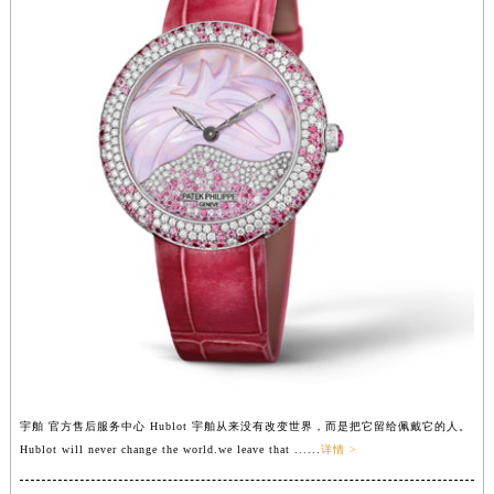
湖南省衡阳市雁峰区解放路宇舶售后服务中心（需提前预约）
湖南省怀化市鹤城区迎丰中路宇舶售后服务中心（需提前预约）
湖南省娄底市娄星区长青街宇舶售后服务中心（需提前预约）
湖南省邵阳市双清区东风路宇舶售后服务中心（需提前预约）
湖南省湘潭市雨湖区莲城大道宇舶售后服务中心（需提前预约）
湖南省益阳市赫山区桃花仑路宇舶售后服务中心（需提前预约）
湖南省永州市冷水滩区永州大道与中兴路交叉口宇舶售后服务中心（需提前预约）
湖南省岳阳市岳阳楼区东茅岭路宇舶售后服务中心（需提前预约）
湖南省张家界市永定区解放路宇舶售后服务中心（需提前预约）
湖南省长沙市芙蓉区建湘路393号世茂环球金融中心写字楼10层1013室宇舶售后服务中心（需提前预约）
湖南省株洲市芦淞区建设南路宇舶售后服务中心（需提前预约）
甘肃省白银市白银区北京路宇舶售后服务中心（需提前预约）
甘肃省定西市安定区解放路宇舶售后服务中心（需提前预约）
甘肃省敦煌市沙州镇阳关中路宇舶售后服务中心（需提前预约）
宇舶 官方售后服务中心 Hublot 宇舶从来没有改变世界，而是把它留给佩戴它的人。
Hublot will never change the world.we leave that ......
详情 >
甘肃省合作市人民街宇舶售后服务中心（需提前预约）
甘肃省嘉峪关市雄关区新华中路宇舶售后服务中心（需提前预约）