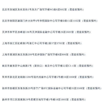
重庆市江北区观音桥步行街2号融恒时代广场写字楼9层902室（需提前预约）
北京市东城区东长安街1号东方广场写字楼W3座6层602室（需提前预约）
长沙市芙蓉区定王台街道建湘路393号世茂环球金融中心写字楼（芙蓉广场）10层13室（需提前预约）
郑州市二七区铭功路10号华润大厦写字楼29层2905室（需提前预约）
北京市朝阳区建国门外大街甲6号华熙国际中心写字楼D座11层1102室（需提前预约）
太原市迎泽区解放路15号亨得利名表服务中心（品牌授权店）3层整层（需提前预约）
沈阳市沈河区中街路137号亨得利名表服务中心（品牌授权店）1层整层（需提前预约）
天津市和平区赤峰道136号天津国际金融中心写字楼26层2603室（需提前预约）
沈阳市沈河区中街路83号亨得利名表服务中心（品牌授权店）1层整层（需提前预约）
上海市徐汇区虹桥路3号港汇中心写字楼2座37层3705室（需提前预约）
乌鲁木齐市天山区红山路26号时代广场（CCMALL）C座17层17-B（需提前预约）
温州市鹿城区锦绣路1067号置信广场10层1015室（需提前预约）
上海市黄浦区南京东路299号宏伊国际广场写字楼8层806室（需提前预约）
哈尔滨市道里区友谊西路600号富力中心T2座写字楼29层03室（需提前预约）
大连市中山区人民路15号国际金融大厦7层G室（需提前预约）
南京市秦淮区中山南路1号（新街口）南京中心写字楼22层C1-1室（需提前预约）
佛山市禅城区季华五路57号万科金融中心C座12层1205室（需提前预约）
东莞市东城街道鸿福东路1号民盈国贸中心T1写字楼9层907室（需提前预约）
常州市新北区龙锦路1590号现代传媒中心写字楼5号楼10层1008室（需提前预约）
无锡市梁溪区人民中路139号恒隆广场写字楼1座11层1104室（需提前预约）
徐州市鼓楼区淮海东路29号苏宁广场IFC国际金融中心写字楼35层3508室（需提前预约）
南通市崇川区工农路57号圆融广场写字楼16层1603室（需提前预约）
苏州市苏州工业园区星港街199号苏州中心办公楼C座22层08室（需提前预约）
扬州市邗江区国展路29号星耀天地写字楼1号楼18层1803室（需提前预约）
武汉市江汉区解放大道686号世界贸易大厦38层09室（需提前预约）