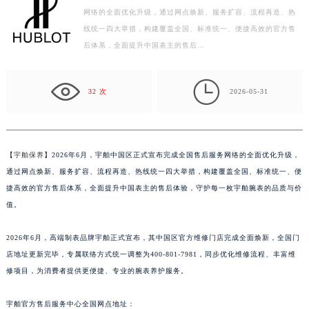
网络的全面优化升级，通过网点焕新、服务扩容、流程再造、热
盐城市盐都区世纪大道5号盐城金融城写字楼1号楼16层1604室（需提前预约）
线统一四大举措，构建覆盖全国、标准统一、便捷高效的官方售
泰州市海陵区永定东路399号置地商务中心东塔写字楼（华润万象城）17层1706室（需提前预约）
后体系，全面提升中国表主的售后…
宁波市江北区大闸南路500号来福士广场办公楼20层2009室（需提前预约）
杭州市上城区钱江路1366号华润大厦写字楼A座5层503-5室（需提前预约）

金华市金东区东市南街777号金华万达广场写字楼4号楼22层2209室（需提前预约）
32 次
2026-05-31
绍兴市越城区胜利东路379号世茂天际中心写字楼8层805室（需提前预约）
嘉兴市南湖区广益路705号嘉兴世界贸易中心写字楼A座13层1304室（需提前预约）
南昌市红谷滩新区红谷中大道998号绿地双子塔（中央广场）A1座办公楼14层07室（需提前预约）
【
宇舶保养
】2026年6月，宇舶中国区正式宣布完成全国售后服务网络的全面优化升级，
济南市历下区经十路11111号华润中心写字楼（万象城）15层1508室（需提前预约）
通过网点焕新、服务扩容、流程再造、热线统一四大举措，构建覆盖全国、标准统一、便
广州市天河区天河路230号万菱汇国际中心写字楼A塔7层704室（需提前预约）
捷高效的官方售后体系，全面提升中国表主的售后体验，守护每一枚宇舶腕表的品质与价
值。
广州市越秀区环市东路371-375号世界贸易中心大厦南塔写字楼15层07室（需提前预约）
深圳市罗湖区深南东路5001号华润大厦写字楼17层1701室（需提前预约）
2026年6月，高端制表品牌宇舶正式宣布，其中国区官方维修门店完成全面焕新，全国门
惠州市惠城区江北文昌一路7号华贸大厦写字楼1座30层05室（需提前预约）
店地址更新完毕，专属联络方式统一调整为400-801-7981，同步优化维修流程、丰富维
厦门市思明区湖滨东路95号华润大厦写字楼B座11层1104室（需提前预约）
修项目，为消费者提供更便捷、专业的腕表养护服务。
福州市鼓楼区五四路128-1号恒力城写字楼15层03室（需提前预约）
成都市锦江区人民东路6号SAC东原中心写字楼24层2406B室（需提前预约）
宇舶官方售后服务中心全国网点地址：