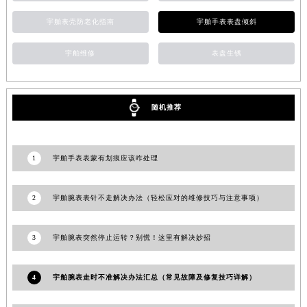
青海省海东市乐都区滨河路宇舶售后服务中心（需提前预约）
宇舶表壳防老化指南
宇舶手表表盘倾斜
青海省海南藏族自治州共和县青海湖大街宇舶售后服务中心（需提前预约）
青海省海西蒙古族藏族自治州德令哈市柴达木路宇舶售后服务中心（需提前预约）
宇舶维修
表盘生锈
青海省黄南藏族自治州同仁市德合隆路宇舶售后服务中心（需提前预约）
青海省西宁市城西区海湖新区西关大道宇舶售后服务中心（需提前预约）
随机推荐
青海省玉树藏族自治州结古镇胜利路宇舶售后服务中心（需提前预约）
陕西省安康市汉滨区金州路宇舶售后服务中心（需提前预约）
陕西省宝鸡市渭滨区经二路宇舶售后服务中心（需提前预约）
1
宇舶手表表蒙有划痕应该咋处理
陕西省汉中市汉台区北大街宇舶售后服务中心（需提前预约）
陕西省商洛市商州区州城街宇舶售后服务中心（需提前预约）
2
宇舶腕表表针不走解决办法（轻松应对的维修技巧与注意事项）
陕西省铜川市王益区红旗街宇舶售后服务中心（需提前预约）
陕西省渭南市临渭区东风大街宇舶售后服务中心（需提前预约）
3
宇舶腕表突然停止运转？别慌！这里有解决妙招
陕西省咸阳市秦都区沣西新城统一西路与白马河路交汇处宇舶售后服务中心（需提前预约）
陕西省延安市宝塔区中心街宇舶售后服务中心（需提前预约）
4
宇舶腕表走时不准解决办法汇总（常见故障及修复技巧详解）
陕西省榆林市榆阳区长兴路宇舶售后服务中心（需提前预约）
新疆维吾尔自治区阿克苏市东大街宇舶售后服务中心（需提前预约）