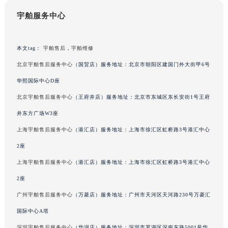
广东省汕头市龙湖区长平路宇舶售后服务中心（需提前预约）
宇舶服务中心
广东省汕尾市城区香洲街道园林社区翠园街宇舶售后服务中心（需提前预约）
广东省韶关市武江区芙蓉新区与老城中心交汇处宇舶售后服务中心（需提前预约）
本文tag：
宇舶售后
，
宇舶维修
广东省深圳市罗湖区深南东路5001号华润大厦17层1701室宇舶售后服务中心（需提前预约）
北京宇舶售后服务中心
（国贸店）服务地址：北京市朝阳区建国门外大街甲6号
广东省阳江市江城区东风一路宇舶售后服务中心（需提前预约）
华熙国际中心D座
广东省云浮市云城区金山路宇舶售后服务中心（需提前预约）
广东省湛江市赤坎区观海北路宇舶售后服务中心（需提前预约）
北京宇舶售后服务中心
（王府井店）服务地址：北京市东城区东长安街1号王府
广东省肇庆市端州区信安大道与砚都大道交汇处宇舶售后服务中心（需提前预约）
井东方广场W3座
广西壮族自治区百色市右江区中山二路宇舶售后服务中心（需提前预约）
上海宇舶售后服务中心
（港汇店）服务地址：上海市徐汇区虹桥路3号港汇中心
广西壮族自治区北海市海城区北京路宇舶售后服务中心（需提前预约）
2座
广西壮族自治区崇左市江州区石景林街道友谊大道与丽川路交汇处宇舶售后服务中心（需提前预约）
上海宇舶售后服务中心
（港汇店）服务地址：上海市徐汇区虹桥路3号港汇中心
广西壮族自治区防城港市港口区金花茶大道宇舶售后服务中心（需提前预约）
2座
广西壮族自治区贵港市港北区港城街道布山大道与仙衣路交叉口宇舶售后服务中心（需提前预约）
广州宇舶售后服务中心
（万菱店）服务地址：广州市天河区天河路230号万菱汇
广西壮族自治区桂林市秀峰区红岭路宇舶售后服务中心（需提前预约）
广西壮族自治区河池市金城江区金城江街道朝阳路宇舶售后服务中心（需提前预约）
国际中心A塔
广西壮族自治区贺州市八步区城东街道灵峰南路宇舶售后服务中心（需提前预约）
深圳宇舶售后服务中心
（华润店）服务地址：深圳市罗湖区深南东路5001号华