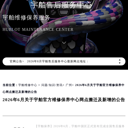
宇舶售后服务中心
宇舶维修保养服务
HUBLOT MAINTENANCE CENTER
2026年8月宇舶中国区售后服务网络优化升级公告
2026年8月宇舶全国官方售后客户服务热线：400-801-7981
宇舶官方全国统一服务热线400-801-7981，服务覆盖中国大陆、香港、澳门、台湾全部区域（非大陆需加拨“+86”）
2026年8月宇舶售后服务中心最新网点地址：
▲
官网公告>
北京市朝阳区建国门外大街甲6号华熙国际中心写字楼D座11层1102室（北京总部）（需提前预约）
▼
北京市东城区东长安街1号东方广场写字楼W3座6层602室（需提前预约）
天津市和平区赤峰道136号天津国际金融中心写字楼26层2603室（需提前预约）
当前位置：
宇舶维修中心
>
问题/知识/资讯
>
广州
> 2026年6月关于宇舶官方维修保养中
上海市徐汇区虹桥路3号港汇中心写字楼2座37层3705室（需提前预约）
心网点搬迁及新增的公告
上海市黄浦区南京东路299号宏伊国际广场写字楼8层806室（需提前预约）
2026年6月关于宇舶官方维修保养中心网点搬迁及新增的公告
南京市秦淮区中山南路1号（新街口）南京中心写字楼22层C1-1室（需提前预约）
常州市新北区龙锦路1590号现代传媒中心写字楼5号楼10层1008室（需提前预约）
徐州市鼓楼区淮海东路29号苏宁广场IFC国际金融中心写字楼35层3508室（需提前预约）
扬州市邗江区国展路29号星耀天地写字楼1号楼18层1803室（需提前预约）
【宇舶保养】2026年6月，宇舶中国区正式宣布完成全国售后服务