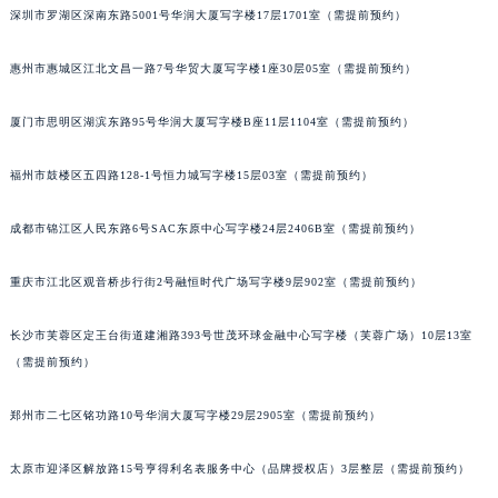
深圳市罗湖区深南东路5001号华润大厦写字楼17层1701室（需提前预约）
吉林省四平市铁东区紫气大路与南九经街交汇处宇舶售后服务中心（需提前预约）
吉林省松原市宁江区五环大街宇舶售后服务中心（需提前预约）
惠州市惠城区江北文昌一路7号华贸大厦写字楼1座30层05室（需提前预约）
吉林省通化市东昌区环通乡江南大街宇舶售后服务中心（需提前预约）
吉林省延边市延吉市解放路宇舶售后服务中心（需提前预约）
厦门市思明区湖滨东路95号华润大厦写字楼B座11层1104室（需提前预约）
辽宁省鞍山市铁东区站前街宇舶售后服务中心（需提前预约）
福州市鼓楼区五四路128-1号恒力城写字楼15层03室（需提前预约）
辽宁省本溪市平山区胜利路宇舶售后服务中心（需提前预约）
辽宁省朝阳市双塔区新华路宇舶售后服务中心（需提前预约）
成都市锦江区人民东路6号SAC东原中心写字楼24层2406B室（需提前预约）
辽宁省丹东市振兴区七经街宇舶售后服务中心（需提前预约）
辽宁省抚顺市新抚区东一路宇舶售后服务中心（需提前预约）
重庆市江北区观音桥步行街2号融恒时代广场写字楼9层902室（需提前预约）
辽宁省阜新市海州区解放大街宇舶售后服务中心（需提前预约）
辽宁省葫芦岛市连山区中央路宇舶售后服务中心（需提前预约）
长沙市芙蓉区定王台街道建湘路393号世茂环球金融中心写字楼（芙蓉广场）10层13室
（需提前预约）
辽宁省锦州市古塔区中央大街宇舶售后服务中心（需提前预约）
辽宁省辽阳市白塔区新运大街宇舶售后服务中心（需提前预约）
郑州市二七区铭功路10号华润大厦写字楼29层2905室（需提前预约）
辽宁省盘锦市兴隆台区石油大街宇舶售后服务中心（需提前预约）
辽宁省铁岭市银州区南马路宇舶售后服务中心（需提前预约）
太原市迎泽区解放路15号亨得利名表服务中心（品牌授权店）3层整层（需提前预约）
辽宁省营口市站前区市府路与渤海大街交叉口宇舶售后服务中心（需提前预约）