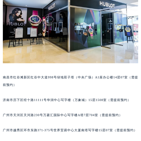
黑龙江省大庆市萨尔图区会战大街宇舶售后服务中心（需提前预约）
黑龙江省鹤岗市向阳区红军路宇舶售后服务中心（需提前预约）
黑龙江省黑河市爱辉区中央街宇舶售后服务中心（需提前预约）
黑龙江省鸡西市鸡冠区红军路宇舶售后服务中心（需提前预约）
黑龙江省佳木斯市向阳区长安路宇舶售后服务中心（需提前预约）
黑龙江省牡丹江市东安区太平路宇舶售后服务中心（需提前预约）
黑龙江省七台河市桃山区大同街宇舶售后服务中心（需提前预约）
黑龙江省齐齐哈尔市龙沙区龙华路宇舶售后服务中心（需提前预约）
黑龙江省双鸭山市尖山区新兴大街宇舶售后服务中心（需提前预约）
南昌市红谷滩新区红谷中大道998号绿地双子塔（中央广场）A1座办公楼14层07室（需提
前预约）
黑龙江省绥化市北林区新华街与康庄路交叉口宇舶售后服务中心（需提前预约）
黑龙江省伊春市伊美区通河路宇舶售后服务中心（需提前预约）
济南市历下区经十路11111号华润中心写字楼（万象城）15层1508室（需提前预约）
吉林省白城市洮北区明仁南街宇舶售后服务中心（需提前预约）
吉林省白山市浑江区浑江大街宇舶售后服务中心（需提前预约）
广州市天河区天河路230号万菱汇国际中心写字楼A塔7层704室（需提前预约）
吉林省吉林市船营区河南街宇舶售后服务中心（需提前预约）
吉林省辽源市龙山区人民大街宇舶售后服务中心（需提前预约）
广州市越秀区环市东路371-375号世界贸易中心大厦南塔写字楼15层07室（需提前预约）
吉林省梅河口市新华街道梅河大街宇舶售后服务中心（需提前预约）