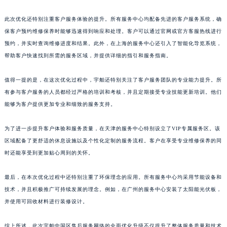
山东省枣庄市滕州市北辛路与善国路交叉口宇舶售后服务中心（需提前预约）
此次优化还特别注重客户服务体验的提升。所有服务中心均配备先进的客户服务系统，确
山东省淄博市张店区金晶大道宇舶售后服务中心（需提前预约）
保客户预约维修保养时能够迅速得到响应和处理。客户可以通过官网或官方客服热线进行
上海市黄浦区南京东路299号宏伊国际广场写字楼8层806室宇舶售后服务中心（需提前预约）
预约，并实时查询维修进度和结果。此外，在上海的服务中心还引入了智能化导览系统，
上海市徐汇区虹桥路3号港汇中心2座37层3705室宇舶售后服务中心（需提前预约）
帮助客户快速找到所需的服务区域，并提供详细的指引和服务指南。
浙江省杭州市上城区钱江路1366号华润大厦A座5层503-5室宇舶售后服务中心（需提前预约）
值得一提的是，在这次优化过程中，宇舶还特别关注了客户服务团队的专业能力提升。所
浙江省湖州市吴兴区劳动路宇舶售后服务中心（需提前预约）
有参与客户服务的人员都经过严格的培训和考核，并且定期接受专业技能更新培训。他们
浙江省嘉兴市南湖区广益路705号嘉兴世界贸易中心A座13层1304室宇舶售后服务中心（需提前预约）
能够为客户提供更加专业和细致的服务支持。
浙江省金华市金东区东市南街777号金华万达广场4号楼22楼2209室宇舶售后服务中心（需提前预约）
浙江省丽水市莲都区解放街宇舶售后服务中心（需提前预约）
为了进一步提升客户体验和服务质量，在天津的服务中心特别设立了VIP专属服务区。该
浙江省宁波市江北区大闸南路500号来福士广场办公楼20层2009室宇舶售后服务中心（需提前预约）
区域配备了更舒适的休息设施以及个性化定制的服务流程。客户在享受专业维修保养的同
浙江省衢州市柯城区上街宇舶售后服务中心（需提前预约）
时还能享受到更加贴心周到的关怀。
浙江省绍兴市越城区胜利东路379号世茂天际中心写字楼8层805室宇舶售后服务中心（需提前预约）
最后，在本次优化过程中还特别注重了环保理念的应用。所有服务中心均采用节能设备和
浙江省舟山市定海区解放东路宇舶售后服务中心（需提前预约）
技术，并且积极推广可持续发展的理念。例如，在广州的服务中心安装了太阳能光伏板，
澳门特别行政区大堂区议事亭前地（新马路）宇舶售后服务中心（需提前预约）
并使用可回收材料进行装修设计。
澳门特别行政区风顺堂区南湾大马路宇舶售后服务中心（需提前预约）
澳门特别行政区花地玛堂区关闸广场宇舶售后服务中心（需提前预约）
综上所述，此次宇舶中国区售后服务网络的全面优化升级不仅提升了整体服务质量和技术