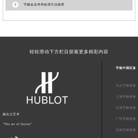
5
宇舶走走停停处理方法推荐
新疆维吾尔自治区阿拉尔市胜利大道宇舶售后服务中心（需提前预约）
新疆维吾尔自治区阿拉山口市友好路宇舶售后服务中心（需提前预约）
新疆维吾尔自治区阿勒泰市解放路宇舶售后服务中心（需提前预约）
新疆维吾尔自治区阿图什市光明路宇舶售后服务中心（需提前预约）
新疆维吾尔自治区白杨市军垦路宇舶售后服务中心（需提前预约）
新疆维吾尔自治区北屯市团结路宇舶售后服务中心（需提前预约）
轻轻滑动下方栏目探索更多精彩内容
新疆维吾尔自治区博乐市博乐市北京路宇舶售后服务中心（需提前预约）
新疆维吾尔自治区昌吉市延安北路宇舶售后服务中心（需提前预约）
宇舶中国区服
新疆维吾尔自治区阜康市博峰路宇舶售后服务中心（需提前预约）
新疆维吾尔自治区哈密市伊州区建国北路宇舶售后服务中心（需提前预约）
北京宇舶维修
新疆维吾尔自治区和田市和田市北京西路宇舶售后服务中心（需提前预约）
上海宇舶维修
新疆维吾尔自治区胡杨河市胡杨河市胡杨路宇舶售后服务中心（需提前预约）
天津宇舶维修
新疆维吾尔自治区霍尔果斯市亚欧北路宇舶售后服务中心（需提前预约）
融合之艺术
新疆维吾尔自治区喀什市解放北路宇舶售后服务中心（需提前预约）
广州宇舶维修
"The art of fusion”
新疆维吾尔自治区可克达拉市幸福路宇舶售后服务中心（需提前预约）
深圳宇舶维修
新疆维吾尔自治区克拉玛依市克拉玛依区友谊路宇舶售后服务中心（需提前预约）