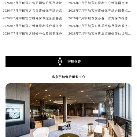
2026年7月宇舶官方售后网络扩张及迁址公告
2026年7月宇舶官方保养中心维修网点搬迁及新增补充公示终稿发布
香港特别行政区铜锣湾区湾仔区轩尼诗道宇舶售后服务中心（需提前预约）
2026年7月宇舶官方售后维修保养综合店迁址与新开补充最终汇总表正式发布
2026年7月宇舶官方维修保养综合服务点最新动态补充汇总（搬迁新增）文件公开
河南省安阳市文峰区解放大道宇舶售后服务中心（需提前预约）
2026年7月宇舶官方维修保养综合服务点最新动态补充（搬迁新增）文件正式公开
2026年7月宇舶表友必看：官方保养维修中心搬迁新开名录
河南省鹤壁市淇滨区九州路宇舶售后服务中心（需提前预约）
2026年7月宇舶官方维修保养综合服务中心调整补充公告（含迁址）
2026年7月宇舶官方售后维修及保养服务网络迁址与扩张补充文件原文
河南省济源市沁园街道济水大道宇舶售后服务中心（需提前预约）
2026年7月宇舶官方维修中心及保养服务中心迁移与增设补充速报说明内容公示
2026年7月宇舶官方售后维修保养站点清单补充最终版（搬迁新开）定稿确认
河南省焦作市解放区解放路宇舶售后服务中心（需提前预约）
河南省开封市鼓楼区中山路宇舶售后服务中心（需提前预约）
河南省洛阳市西工区中州中路与解放路交叉口宇舶售后服务中心（需提前预约）
宇舶保养
河南省漯河市源汇区交通路宇舶售后服务中心（需提前预约）
河南省南阳市宛城区范蠡东路与南都路交叉口宇舶售后服务中心（需提前预约）
北京宇舶售后服务中心
河南省平顶山市卫东区建设路宇舶售后服务中心（需提前预约）
河南省濮阳市大华龙区开州路绿城路交叉口宇舶售后服务中心（需提前预约）
河南省三门峡市湖滨区和平路宇舶售后服务中心（需提前预约）
河南省商丘市梁园区神火大道宇舶售后服务中心（需提前预约）
河南省新乡市红旗区人民路宇舶售后服务中心（需提前预约）
河南省信阳市浉河区东方红大道宇舶售后服务中心（需提前预约）
河南省许昌市魏都区建安大道与八龙路交叉口宇舶售后服务中心（需提前预约）