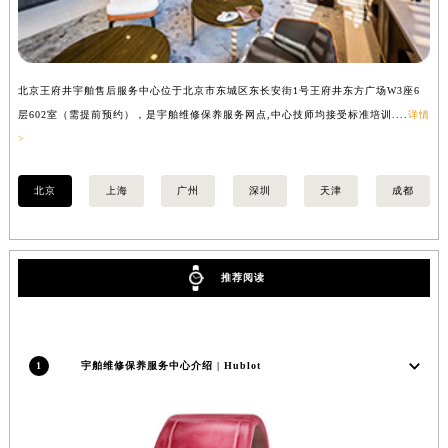
河南省郑州市二七区民主路10号华润大厦29层2905室宇舶售后服务中心（需提前预约）
河南省周口市川汇区七一路宇舶售后服务中心（需提前预约）
河南省驻马店市驿城区乐山大道与置地大道交叉口宇舶售后服务中心（需提前预约）
北京王府井宇舶售后服务中心位于北京市东城区东长安街1号王府井东方广场W3座6
上
湖北省鄂州市鄂城区文星大道宇舶售后服务中心（需提前预约）
层602室（需提前预约），是宇舶维修保养服务网点,中心技师均接受标准培训....
详情
预
湖北省黄冈市黄州区赤壁大道宇舶售后服务中心（需提前预约）
>
湖北省黄石市黄石港区武汉路宇舶售后服务中心（需提前预约）
湖北省荆门市东宝中天街步行街宇舶售后服务中心（需提前预约）
北京
上海
广州
深圳
天津
成都
湖北省荆州市荆州区荆中路宇舶售后服务中心（需提前预约）
湖北省十堰市茅箭区人民北路宇舶售后服务中心（需提前预约）
湖北省随州市曾都区青年路宇舶售后服务中心（需提前预约）
推荐阅读
湖北省咸宁市咸安区长安大道宇舶售后服务中心（需提前预约）
湖北省襄阳市樊城区长虹路与人民路交叉口宇舶售后服务中心（需提前预约）
湖北省孝感市孝南区复兴大道宇舶售后服务中心（需提前预约）
1
宇舶维修保养服务中心介绍 | Hublot
湖北省宜昌市西陵区夷陵大道与港窑路宇舶售后服务中心（需提前预约）
湖南省常德市武陵区人民路宇舶售后服务中心（需提前预约）
湖南省郴州市北湖区国庆北路宇舶售后服务中心（需提前预约）