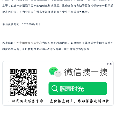
澳门特别行政区花王堂区大三巴商圈宇舶售后服务中心（需提前预约）
水平，也进一步增强了客户的信任感和满意度。这些变化将有助于更好地保护每一枚宇舶
腕表的价值，并为中国表主带来更加便捷高效且专业的售后服务体验。
澳门特别行政区嘉模堂区官也街宇舶售后服务中心（需提前预约）
澳门省路氹城市金光大道宇舶售后服务中心（需提前预约）
最后更新时间：2026年6月1日
澳门特别行政区望德堂区塔石广场宇舶售后服务中心（需提前预约）
福建省福州市鼓楼区五四路128-1号恒力城写字楼15层03室宇舶售后服务中心（需提前预约）
福建省厦门市思明区湖滨东路95号万象城华润大厦B座11层1104室宇舶售后服务中心（需提前预约）
以上就是
广州宇舶维修服务中心
为您分享的精彩内容。如果您还有其他关于宇舶手表维护
广东省潮州市潮安区新风路与潮汕路交汇处宇舶售后服务中心（需提前预约）
和保养的问题，可以拨打页面400电话进行咨询，我们将竭诚为您服务。
广东省广州市天河区天河路230号万菱汇国际中心A塔7层704室宇舶售后服务中心（需提前预约）
广东省广州市越秀区环市东路371-375号世界贸易中心大厦南塔15层1507室宇舶售后服务中心（需提前预约）
广东省河源市源城区越王大道宇舶售后服务中心（需提前预约）
广东省惠州市惠城区江北文昌一路7号华贸大厦1座30层3005室宇舶售后服务中心（需提前预约）
广东省江门市蓬江区广场西路宇舶售后服务中心（需提前预约）
广东省揭阳市榕城进贤门步行街宇舶售后服务中心（需提前预约）
广东省茂名市电白区水东街道迎宾大道宇舶售后服务中心（需提前预约）
广东省梅州市梅江区金燕大道宇舶售后服务中心（需提前预约）
广东省清远市清城区湖西路宇舶售后服务中心（需提前预约）