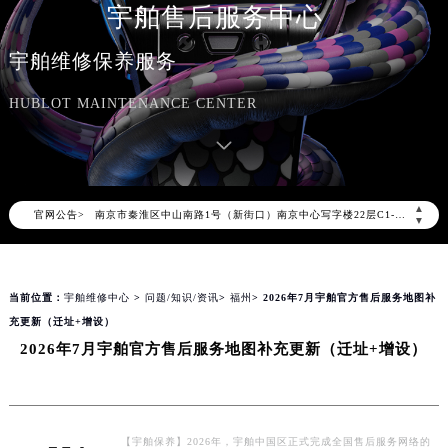
宇舶售后服务中心
2026年8月宇舶售后服务中心最新网点地址：
北京市朝阳区建国门外大街甲6号华熙国际中心写字楼D座11层1102室（北京总部）（需提前预约）
宇舶维修保养服务
北京市东城区东长安街1号东方广场写字楼W3座6层602室（需提前预约）
HUBLOT MAINTENANCE CENTER
天津市和平区赤峰道136号天津国际金融中心写字楼26层2603室（需提前预约）
上海市徐汇区虹桥路3号港汇中心写字楼2座37层3705室（需提前预约）
上海市黄浦区南京东路299号宏伊国际广场写字楼8层806室（需提前预约）
南京市秦淮区中山南路1号（新街口）南京中心写字楼22层C1-1室（需提前预约）
▲
官网公告>
常州市新北区龙锦路1590号现代传媒中心写字楼5号楼10层1008室（需提前预约）
▼
徐州市鼓楼区淮海东路29号苏宁广场IFC国际金融中心写字楼35层3508室（需提前预约）
扬州市邗江区国展路29号星耀天地写字楼1号楼18层1803室（需提前预约）
当前位置：
宇舶维修中心
>
问题/知识/资讯
>
福州
> 2026年7月宇舶官方售后服务地图补
盐城市盐都区世纪大道5号盐城金融城写字楼1号楼16层1604室（需提前预约）
充更新（迁址+增设）
泰州市海陵区永定东路399号置地商务中心东塔写字楼（华润万象城）17层1706室（需提前预约）
2026年7月宇舶官方售后服务地图补充更新（迁址+增设）
宁波市江北区大闸南路500号来福士广场办公楼20层2009室（需提前预约）
杭州市上城区钱江路1366号华润大厦写字楼A座5层503-5室（需提前预约）
金华市金东区东市南街777号金华万达广场写字楼4号楼22层2209室（需提前预约）
绍兴市越城区胜利东路379号世茂天际中心写字楼8层805室（需提前预约）
【宇舶保养】2026年，宇舶中国区正式完成全国售后服务网络的