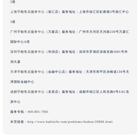
2座
河南省洛阳市西工区中州中路与解放路交叉口宇舶售后服务中心（需提前预约）
上海宇舶售后服务中心
（港汇店）服务地址：上海市徐汇区虹桥路3号港汇中心
河南省漯河市源汇区交通路宇舶售后服务中心（需提前预约）
2座
河南省南阳市宛城区范蠡东路与南都路交叉口宇舶售后服务中心（需提前预约）
广州宇舶售后服务中心
（万菱店）服务地址：广州市天河区天河路230号万菱汇
河南省平顶山市卫东区建设路宇舶售后服务中心（需提前预约）
河南省濮阳市大华龙区开州路绿城路交叉口宇舶售后服务中心（需提前预约）
国际中心A塔
河南省三门峡市湖滨区和平路宇舶售后服务中心（需提前预约）
深圳宇舶售后服务中心
（华润店）服务地址：深圳市罗湖区深南东路5001号华
河南省商丘市梁园区神火大道宇舶售后服务中心（需提前预约）
润大厦
河南省新乡市红旗区人民路宇舶售后服务中心（需提前预约）
天津宇舶售后服务中心
（金融中心店）服务地址：天津市和平区赤峰道136号天
河南省信阳市浉河区东方红大道宇舶售后服务中心（需提前预约）
津国际金融中心
河南省许昌市魏都区建安大道与八龙路交叉口宇舶售后服务中心（需提前预约）
成都宇舶售后服务中心
（东原店）服务地址：成都市锦江区人民东路6号SAC东
河南省郑州市二七区民主路10号华润大厦29层2905室宇舶售后服务中心（需提前预约）
原中心
河南省周口市川汇区七一路宇舶售后服务中心（需提前预约）
河南省驻马店市驿城区乐山大道与置地大道交叉口宇舶售后服务中心（需提前预约）
服务专线：
400-801-7981
湖北省鄂州市鄂城区文星大道宇舶售后服务中心（需提前预约）
本页链接：
http://www.hublotfw.com/problems/fuzhou/20966.html
湖北省黄冈市黄州区赤壁大道宇舶售后服务中心（需提前预约）
湖北省黄石市黄石港区武汉路宇舶售后服务中心（需提前预约）