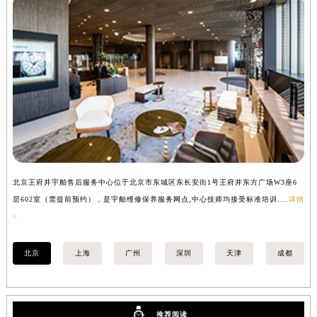
湖南省永州市冷水滩区永州大道与中兴路交叉口宇舶售后服务中心（需提前预约）
湖南省岳阳市岳阳楼区东茅岭路宇舶售后服务中心（需提前预约）
湖南省张家界市永定区解放路宇舶售后服务中心（需提前预约）
湖南省长沙市芙蓉区建湘路393号世茂环球金融中心写字楼10层1013室宇舶售后服务中心（需提前预约）
湖南省株洲市芦淞区建设南路宇舶售后服务中心（需提前预约）
甘肃省白银市白银区北京路宇舶售后服务中心（需提前预约）
甘肃省定西市安定区解放路宇舶售后服务中心（需提前预约）
甘肃省敦煌市沙州镇阳关中路宇舶售后服务中心（需提前预约）
甘肃省合作市人民街宇舶售后服务中心（需提前预约）
北京王府井宇舶售后服务中心位于北京市东城区东长安街1号王府井东方广场W3座6
上
甘肃省嘉峪关市雄关区新华中路宇舶售后服务中心（需提前预约）
层602室（需提前预约），是宇舶维修保养服务网点,中心技师均接受标准培训....
详情
预
甘肃省金昌市金川区北京路宇舶售后服务中心（需提前预约）
>
甘肃省酒泉市肃州区西大街宇舶售后服务中心（需提前预约）
甘肃省临夏市城南街道团结路宇舶售后服务中心（需提前预约）
北京
上海
广州
深圳
天津
成都
甘肃省陇南市武都区人民路宇舶售后服务中心（需提前预约）
甘肃省平凉市崆峒区西大街宇舶售后服务中心（需提前预约）
甘肃省庆阳市西峰区南大街宇舶售后服务中心（需提前预约）
推荐阅读