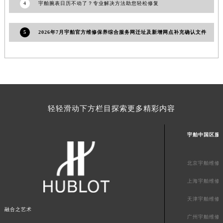
4
宇舶腕表日历不动了？专业解决方法助您轻松修复
陕西省咸阳市秦都区沣西新城统一西路与白马河路交汇处宇舶售后服务中心（需提前预约）
陕西省延安市宝塔区中心街宇舶售后服务中心（需提前预约）
5
2026年7月宇舶官方维修保养综合服务网迁址及新增网点补充确认文件
陕西省榆林市榆阳区长兴路宇舶售后服务中心（需提前预约）
新疆维吾尔自治区阿克苏市东大街宇舶售后服务中心（需提前预约）
新疆维吾尔自治区阿拉尔市胜利大道宇舶售后服务中心（需提前预约）
新疆维吾尔自治区阿拉山口市友好路宇舶售后服务中心（需提前预约）
新疆维吾尔自治区阿勒泰市解放路宇舶售后服务中心（需提前预约）
新疆维吾尔自治区阿图什市光明路宇舶售后服务中心（需提前预约）
轻轻滑动下方栏目探索更多精彩内容
新疆维吾尔自治区白杨市军垦路宇舶售后服务中心（需提前预约）
新疆维吾尔自治区北屯市团结路宇舶售后服务中心（需提前预约）
宇舶中国区服
新疆维吾尔自治区博乐市博乐市北京路宇舶售后服务中心（需提前预约）
新疆维吾尔自治区昌吉市延安北路宇舶售后服务中心（需提前预约）
北京宇舶维修
新疆维吾尔自治区阜康市博峰路宇舶售后服务中心（需提前预约）
上海宇舶维修
新疆维吾尔自治区哈密市伊州区建国北路宇舶售后服务中心（需提前预约）
天津宇舶维修
新疆维吾尔自治区和田市和田市北京西路宇舶售后服务中心（需提前预约）
融合之艺术
广州宇舶维修
新疆维吾尔自治区胡杨河市胡杨河市胡杨路宇舶售后服务中心（需提前预约）