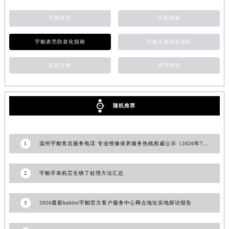
宁夏回族自治区银川市兴庆区新华东路97号新百中心C馆一层C1-18号商铺宇舶售后服务中心（需提前预约）
宇舶售后
宇舶维修
宁夏回族自治区中卫市沙坡头区鼓楼东街宇舶售后服务中心（需提前预约）
青海省果洛藏族自治州玛沁县团结路宇舶售后服务中心（需提前预约）
宇舶表壳防老化指南
宇舶手表表盘倾斜
青海省海北藏族自治州海晏县将军路宇舶售后服务中心（需提前预约）
表盘生锈
表带锈迹
青海省海东市乐都区滨河路宇舶售后服务中心（需提前预约）
青海省海南藏族自治州共和县青海湖大街宇舶售后服务中心（需提前预约）
青海省海西蒙古族藏族自治州德令哈市柴达木路宇舶售后服务中心（需提前预约）
随机推荐
青海省黄南藏族自治州同仁市德合隆路宇舶售后服务中心（需提前预约）
青海省西宁市城西区海湖新区西关大道宇舶售后服务中心（需提前预约）
青海省玉树藏族自治州结古镇胜利路宇舶售后服务中心（需提前预约）
1
温州宇舶售后服务电话 专业维修保养服务热线权威公示（2026年7月最新）
陕西省安康市汉滨区金州路宇舶售后服务中心（需提前预约）
陕西省宝鸡市渭滨区经二路宇舶售后服务中心（需提前预约）
2
宇舶手表机芯生锈了处理方法汇总
陕西省汉中市汉台区北大街宇舶售后服务中心（需提前预约）
陕西省商洛市商州区州城街宇舶售后服务中心（需提前预约）
3
2026最新hublot宇舶官方客户服务中心网点地址实地探访报告
陕西省铜川市王益区红旗街宇舶售后服务中心（需提前预约）
陕西省渭南市临渭区东风大街宇舶售后服务中心（需提前预约）