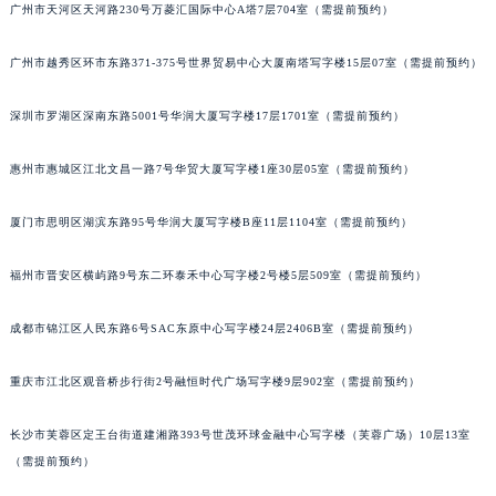
广州市天河区天河路230号万菱汇国际中心A塔7层704室（需提前预约）
吉林省白山市浑江区浑江大街宇舶售后服务中心（需提前预约）
吉林省吉林市船营区河南街宇舶售后服务中心（需提前预约）
广州市越秀区环市东路371-375号世界贸易中心大厦南塔写字楼15层07室（需提前预约）
吉林省辽源市龙山区人民大街宇舶售后服务中心（需提前预约）
吉林省梅河口市新华街道梅河大街宇舶售后服务中心（需提前预约）
深圳市罗湖区深南东路5001号华润大厦写字楼17层1701室（需提前预约）
吉林省四平市铁东区紫气大路与南九经街交汇处宇舶售后服务中心（需提前预约）
惠州市惠城区江北文昌一路7号华贸大厦写字楼1座30层05室（需提前预约）
吉林省松原市宁江区五环大街宇舶售后服务中心（需提前预约）
吉林省通化市东昌区环通乡江南大街宇舶售后服务中心（需提前预约）
厦门市思明区湖滨东路95号华润大厦写字楼B座11层1104室（需提前预约）
吉林省延边市延吉市解放路宇舶售后服务中心（需提前预约）
辽宁省鞍山市铁东区站前街宇舶售后服务中心（需提前预约）
福州市晋安区横屿路9号东二环泰禾中心写字楼2号楼5层509室（需提前预约）
辽宁省本溪市平山区胜利路宇舶售后服务中心（需提前预约）
成都市锦江区人民东路6号SAC东原中心写字楼24层2406B室（需提前预约）
辽宁省朝阳市双塔区新华路宇舶售后服务中心（需提前预约）
辽宁省丹东市振兴区七经街宇舶售后服务中心（需提前预约）
重庆市江北区观音桥步行街2号融恒时代广场写字楼9层902室（需提前预约）
辽宁省抚顺市新抚区东一路宇舶售后服务中心（需提前预约）
辽宁省阜新市海州区解放大街宇舶售后服务中心（需提前预约）
长沙市芙蓉区定王台街道建湘路393号世茂环球金融中心写字楼（芙蓉广场）10层13室
辽宁省葫芦岛市连山区中央路宇舶售后服务中心（需提前预约）
（需提前预约）
辽宁省锦州市古塔区中央大街宇舶售后服务中心（需提前预约）