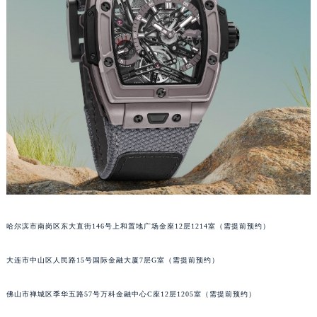
内蒙古自治区乌海市海勃湾区人民南路宇舶售后服务中心（需提前预约）
内蒙古自治区乌兰察布市集宁区恩和大街宇舶售后服务中心（需提前预约）
内蒙古自治区锡林郭勒盟市锡林浩特市光明街与额尔敦路交叉口宇舶售后服务中心（需提前预约）
内蒙古自治区兴安盟市乌兰浩特市兴安大街宇舶售后服务中心（需提前预约）
山西省大同市平城区迎宾街宇舶售后服务中心（需提前预约）
山西省晋城市城区黄华街宇舶售后服务中心（需提前预约）
山西省晋中市榆次区顺城街宇舶售后服务中心（需提前预约）
山西省临汾市尧都区解放路宇舶售后服务中心（需提前预约）
山西省吕梁市离石区永宁中路与建设街交叉口宇舶售后服务中心（需提前预约）
山西省朔州市朔城区怡西路与鄯阳西街交汇处宇舶售后服务中心（需提前预约）
山西省忻州市忻府区和平东街与七一南路交叉口宇舶售后服务中心（需提前预约）
哈尔滨市南岗区东大直街146号上和置地广场金座12层1214室（需提前预约）
山西省阳泉市郊区平阳东街与新城大道交叉口宇舶售后服务中心（需提前预约）
山西省运城市盐湖区河东街宇舶售后服务中心（需提前预约）
大连市中山区人民路15号国际金融大厦7层G室（需提前预约）
山西省长治市潞州区英雄中路宇舶售后服务中心（需提前预约）
山西省太原市迎泽区迎泽街道解放路15号亨得利名表维修授权店3楼宇舶售后服务中心（需提前预约）
佛山市禅城区季华五路57号万科金融中心C座12层1205室（需提前预约）
天津市和平区赤峰道136号天津国际金融中心26层2603室宇舶售后服务中心（需提前预约）