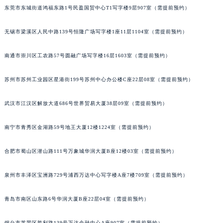
东莞市东城街道鸿福东路1号民盈国贸中心T1写字楼9层907室（需提前预约）
安徽省安庆市迎江区人民路宇舶售后服务中心（需提前预约）
安徽省蚌埠市蚌山区淮河路宇舶售后服务中心（需提前预约）
无锡市梁溪区人民中路139号恒隆广场写字楼1座11层1104室（需提前预约）
安徽省亳州市谯城区魏武大道宇舶售后服务中心（需提前预约）
安徽省池州市贵池区长江路宇舶售后服务中心（需提前预约）
南通市崇川区工农路57号圆融广场写字楼16层1603室（需提前预约）
安徽省滁州市琅琊区南谯北路宇舶售后服务中心（需提前预约）
安徽省阜阳市颍州区颍州北路宇舶售后服务中心（需提前预约）
苏州市苏州工业园区星港街199号苏州中心办公楼C座22层08室（需提前预约）
安徽省淮北市相山区淮海路宇舶售后服务中心（需提前预约）
武汉市江汉区解放大道686号世界贸易大厦38层09室（需提前预约）
安徽省淮南市田家庵区国庆中路宇舶售后服务中心（需提前预约）
安徽省黄山市屯溪区黄山西路宇舶售后服务中心（需提前预约）
南宁市青秀区金湖路59号地王大厦12楼1224室（需提前预约）
安徽省六安市金安区解放中路宇舶售后服务中心（需提前预约）
安徽省马鞍山市雨山区湖南西路宇舶售后服务中心（需提前预约）
合肥市蜀山区潜山路111号万象城华润大厦B座12楼03室（需提前预约）
安徽省宿州市埇桥区人民中路宇舶售后服务中心（需提前预约）
泉州市丰泽区宝洲路729号浦西万达中心写字楼A座7楼709室（需提前预约）
安徽省铜陵市铜官区石城大道宇舶售后服务中心（需提前预约）
安徽省芜湖市镜湖区中山路步行街宇舶售后服务中心（需提前预约）
青岛市南区山东路6号华润大厦B座22层04室（需提前预约）
安徽省宣城市宣州区叠嶂西路宇舶售后服务中心（需提前预约）
福建省龙岩市新罗区九一南路宇舶售后服务中心（需提前预约）
烟台市芝罘区胜利路139号万达金融中心A座907室（需提前预约）