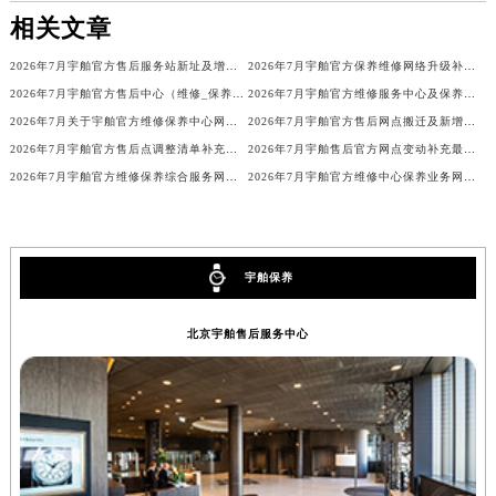
相关文章
海南省五指山市通什镇三月三大道宇舶售后服务中心（需提前预约）
香港特别行政区尖沙咀区油尖旺区广东道宇舶售后服务中心（需提前预约）
2026年7月宇舶官方售后服务站新址及增设点补充公布
2026年7月宇舶官方保养维修网络升级补充版（含网点搬迁与增设）
香港特别行政区金钟区中西区金钟道宇舶售后服务中心（需提前预约）
2026年7月宇舶官方售后中心（维修_保养）网点最终迁移及新设确认
2026年7月宇舶官方维修服务中心及保养站最新调整补充确认
香港特别行政区九龙区油尖旺区弥敦道宇舶售后服务中心（需提前预约）
2026年7月关于宇舶官方维修保养中心网点搬迁新增的正式文件内容全面公开
2026年7月宇舶官方售后网点搬迁及新增客户告知书
香港特别行政区铜锣湾区湾仔区轩尼诗道宇舶售后服务中心（需提前预约）
2026年7月宇舶官方售后点调整清单补充版（迁址+新开业）
2026年7月宇舶售后官方网点变动补充最终一览（迁移及新开）
河南省安阳市文峰区解放大道宇舶售后服务中心（需提前预约）
2026年7月宇舶官方维修保养综合服务网络补充调整通知原文对外发布
2026年7月宇舶官方维修中心保养业务网点最新变动补充确认终稿
河南省鹤壁市淇滨区九州路宇舶售后服务中心（需提前预约）
河南省济源市沁园街道济水大道宇舶售后服务中心（需提前预约）
河南省焦作市解放区解放路宇舶售后服务中心（需提前预约）
宇舶保养
河南省开封市鼓楼区中山路宇舶售后服务中心（需提前预约）
河南省洛阳市西工区中州中路与解放路交叉口宇舶售后服务中心（需提前预约）
北京宇舶售后服务中心
河南省漯河市源汇区交通路宇舶售后服务中心（需提前预约）
河南省南阳市宛城区范蠡东路与南都路交叉口宇舶售后服务中心（需提前预约）
河南省平顶山市卫东区建设路宇舶售后服务中心（需提前预约）
河南省濮阳市大华龙区开州路绿城路交叉口宇舶售后服务中心（需提前预约）
河南省三门峡市湖滨区和平路宇舶售后服务中心（需提前预约）