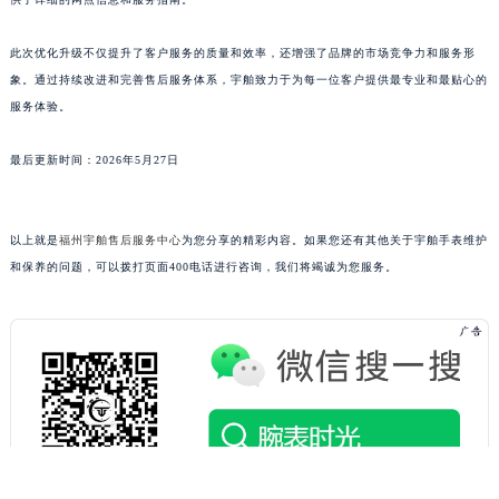
浙江省舟山市定海区解放东路宇舶售后服务中心（需提前预约）
澳门特别行政区大堂区议事亭前地（新马路）宇舶售后服务中心（需提前预约）
此次优化升级不仅提升了客户服务的质量和效率，还增强了品牌的市场竞争力和服务形
象。通过持续改进和完善售后服务体系，宇舶致力于为每一位客户提供最专业和最贴心的
澳门特别行政区风顺堂区南湾大马路宇舶售后服务中心（需提前预约）
服务体验。
澳门特别行政区花地玛堂区关闸广场宇舶售后服务中心（需提前预约）
澳门特别行政区花王堂区大三巴商圈宇舶售后服务中心（需提前预约）
最后更新时间：2026年5月27日
澳门特别行政区嘉模堂区官也街宇舶售后服务中心（需提前预约）
澳门省路氹城市金光大道宇舶售后服务中心（需提前预约）
澳门特别行政区望德堂区塔石广场宇舶售后服务中心（需提前预约）
以上就是
福州宇舶售后服务中心
为您分享的精彩内容。如果您还有其他关于宇舶手表维护
和保养的问题，可以拨打页面400电话进行咨询，我们将竭诚为您服务。
福建省福州市鼓楼区五四路128-1号恒力城写字楼15层03室宇舶售后服务中心（需提前预约）
福建省厦门市思明区湖滨东路95号万象城华润大厦B座11层1104室宇舶售后服务中心（需提前预约）
广东省潮州市潮安区新风路与潮汕路交汇处宇舶售后服务中心（需提前预约）
广东省广州市天河区天河路230号万菱汇国际中心A塔7层704室宇舶售后服务中心（需提前预约）
广东省广州市越秀区环市东路371-375号世界贸易中心大厦南塔15层1507室宇舶售后服务中心（需提前预约）
广东省河源市源城区越王大道宇舶售后服务中心（需提前预约）
广东省惠州市惠城区江北文昌一路7号华贸大厦1座30层3005室宇舶售后服务中心（需提前预约）
广东省江门市蓬江区广场西路宇舶售后服务中心（需提前预约）