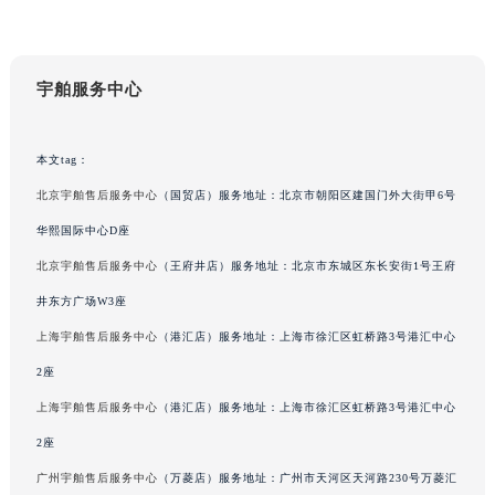
广东省揭阳市榕城进贤门步行街宇舶售后服务中心（需提前预约）
广东省茂名市电白区水东街道迎宾大道宇舶售后服务中心（需提前预约）
广东省梅州市梅江区金燕大道宇舶售后服务中心（需提前预约）
宇舶服务中心
广东省清远市清城区湖西路宇舶售后服务中心（需提前预约）
广东省汕头市龙湖区长平路宇舶售后服务中心（需提前预约）
本文tag：
广东省汕尾市城区香洲街道园林社区翠园街宇舶售后服务中心（需提前预约）
北京宇舶售后服务中心
（国贸店）服务地址：北京市朝阳区建国门外大街甲6号
广东省韶关市武江区芙蓉新区与老城中心交汇处宇舶售后服务中心（需提前预约）
华熙国际中心D座
广东省深圳市罗湖区深南东路5001号华润大厦17层1701室宇舶售后服务中心（需提前预约）
北京宇舶售后服务中心
（王府井店）服务地址：北京市东城区东长安街1号王府
广东省阳江市江城区东风一路宇舶售后服务中心（需提前预约）
广东省云浮市云城区金山路宇舶售后服务中心（需提前预约）
井东方广场W3座
广东省湛江市赤坎区观海北路宇舶售后服务中心（需提前预约）
上海宇舶售后服务中心
（港汇店）服务地址：上海市徐汇区虹桥路3号港汇中心
广东省肇庆市端州区信安大道与砚都大道交汇处宇舶售后服务中心（需提前预约）
2座
广西壮族自治区百色市右江区中山二路宇舶售后服务中心（需提前预约）
上海宇舶售后服务中心
（港汇店）服务地址：上海市徐汇区虹桥路3号港汇中心
广西壮族自治区北海市海城区北京路宇舶售后服务中心（需提前预约）
2座
广西壮族自治区崇左市江州区石景林街道友谊大道与丽川路交汇处宇舶售后服务中心（需提前预约）
广州宇舶售后服务中心
（万菱店）服务地址：广州市天河区天河路230号万菱汇
广西壮族自治区防城港市港口区金花茶大道宇舶售后服务中心（需提前预约）