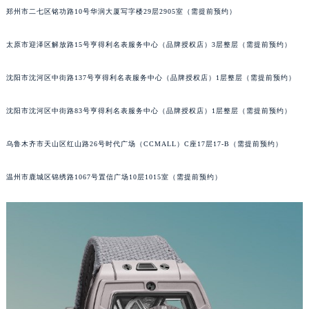
郑州市二七区铭功路10号华润大厦写字楼29层2905室（需提前预约）
辽宁省辽阳市白塔区新运大街宇舶售后服务中心（需提前预约）
辽宁省盘锦市兴隆台区石油大街宇舶售后服务中心（需提前预约）
太原市迎泽区解放路15号亨得利名表服务中心（品牌授权店）3层整层（需提前预约）
辽宁省铁岭市银州区南马路宇舶售后服务中心（需提前预约）
辽宁省营口市站前区市府路与渤海大街交叉口宇舶售后服务中心（需提前预约）
沈阳市沈河区中街路137号亨得利名表服务中心（品牌授权店）1层整层（需提前预约）
辽宁省沈阳市沈河区中街路137号亨得利名表维修授权店1楼宇舶售后服务中心（需提前预约）
辽宁省沈阳市沈河区中街路83号亨得利名表维修授权店1楼宇舶售后服务中心（需提前预约）
沈阳市沈河区中街路83号亨得利名表服务中心（品牌授权店）1层整层（需提前预约）
北京市朝阳区建国门外大街甲6号华熙国际中心D座11层1102室宇舶售后服务中心（北京总部）（需提前预约）
乌鲁木齐市天山区红山路26号时代广场（CCMALL）C座17层17-B（需提前预约）
北京市东城区东长安街1号王府井东方广场W3座6层602室宇舶售后服务中心（需提前预约）
河北省保定市竞秀区朝阳北大街北国先天下宇舶售后服务中心（需提前预约）
温州市鹿城区锦绣路1067号置信广场10层1015室（需提前预约）
内蒙古自治区阿拉善盟市左旗土尔扈特大街宇舶售后服务中心（需提前预约）
内蒙古自治区巴彦淖尔市临河区新华街宇舶售后服务中心（需提前预约）
内蒙古自治区包头市青山区幸福路甲3号王府井百货名表维修宇舶售后服务中心（需提前预约）
内蒙古自治区赤峰市红山区哈达街宇舶售后服务中心（需提前预约）
内蒙古自治区鄂尔多斯市东胜区伊金霍洛街宇舶售后服务中心（需提前预约）
内蒙古自治区呼伦贝尔市海拉尔区中央街宇舶售后服务中心（需提前预约）
内蒙古自治区通辽市科尔沁区明仁大街宇舶售后服务中心（需提前预约）