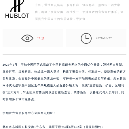
升级，通过网点焕新、服务扩容、流程再造、热线统一四大举
惠州市惠城区江北文昌一路7号华贸大厦写字楼1座30层05室（需提前预约）
措，构建了覆盖全国、标准统一、便捷高效的官方售后体系，全
厦门市思明区湖滨东路95号华润大厦写字楼B座11层1104室（需提前预约）
面提升中国表主的售后体验，守护每…
福州市鼓楼区五四路128-1号恒力城写字楼15层03室（需提前预约）
成都市锦江区人民东路6号SAC东原中心写字楼24层2406B室（需提前预约）

重庆市江北区观音桥步行街2号融恒时代广场写字楼9层902室（需提前预约）
37 次
2026-05-27
长沙市芙蓉区定王台街道建湘路393号世茂环球金融中心写字楼（芙蓉广场）10层13室（需提前预约）
郑州市二七区铭功路10号华润大厦写字楼29层2905室（需提前预约）
太原市迎泽区解放路15号亨得利名表服务中心（品牌授权店）3层整层（需提前预约）
2026年5月，宇舶中国区正式完成了全国售后服务网络的全面优化升级，通过网点焕新、
沈阳市沈河区中街路137号亨得利名表服务中心（品牌授权店）1层整层（需提前预约）
服务扩容、流程再造、热线统一四大举措，构建了覆盖全国、标准统一、便捷高效的官方
沈阳市沈河区中街路83号亨得利名表服务中心（品牌授权店）1层整层（需提前预约）
售后体系，全面提升中国表主的售后体验，守护每一枚宇舶腕表的品质与价值。此次售后
网络优化是宇舶中国区近年来规模最大的服务升级工程，聚焦“直营提质、扩容、区域均
乌鲁木齐市天山区红山路26号时代广场（CCMALL）C座17层17-B（需提前预约）
衡”三大方向，对全国原有售后网点进行重新选址、装修焕新、设备迭代与人员培训，同
温州市鹿城区锦绣路1067号置信广场10层1015室（需提前预约）
时新增多个城市服务点。
哈尔滨市道里区友谊西路600号富力中心T2座写字楼29层03室（需提前预约）
大连市中山区人民路15号国际金融大厦7层G室（需提前预约）
宇舶官方售后服务中心全国网点地址：
佛山市禅城区季华五路57号万科金融中心C座12层1205室（需提前预约）
东莞市东城街道鸿福东路1号民盈国贸中心T1写字楼9层907室（需提前预约）
北京市东城区东长安街1号东方广场写字楼W3座6层602室（需提前预约）