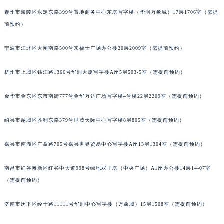
台州市椒江区东海大道1800号腾达中心东1幢20楼2002室（需提前预约）
泰州市海陵区永定东路399号置地商务中心东塔写字楼（华润万象城）17层1706室（需提
内蒙古自治区呼和浩特市玉泉区大学西街70号华润万象城写字楼（鄂尔多斯大厦）23层2326室（需提前预约）
前预约）
甘肃省兰州市七里河区西津西路16号兰州中心写字楼21层2102室（需提前预约）
宁波市江北区大闸南路500号来福士广场办公楼20层2009室（需提前预约）
重庆市解放碑渝中区民权路28号英利国际金融中心写字楼20层01室（需提前预约）
黑龙江省大庆市萨尔图区会战大街宇舶售后服务中心（需提前预约）
杭州市上城区钱江路1366号华润大厦写字楼A座5层503-5室（需提前预约）
黑龙江省鹤岗市向阳区红军路宇舶售后服务中心（需提前预约）
黑龙江省黑河市爱辉区中央街宇舶售后服务中心（需提前预约）
金华市金东区东市南街777号金华万达广场写字楼4号楼22层2209室（需提前预约）
黑龙江省鸡西市鸡冠区红军路宇舶售后服务中心（需提前预约）
绍兴市越城区胜利东路379号世茂天际中心写字楼8层805室（需提前预约）
黑龙江省佳木斯市向阳区长安路宇舶售后服务中心（需提前预约）
黑龙江省牡丹江市东安区太平路宇舶售后服务中心（需提前预约）
嘉兴市南湖区广益路705号嘉兴世界贸易中心写字楼A座13层1304室（需提前预约）
黑龙江省七台河市桃山区大同街宇舶售后服务中心（需提前预约）
黑龙江省齐齐哈尔市龙沙区龙华路宇舶售后服务中心（需提前预约）
南昌市红谷滩新区红谷中大道998号绿地双子塔（中央广场）A1座办公楼14层14-07室
黑龙江省双鸭山市尖山区新兴大街宇舶售后服务中心（需提前预约）
（需提前预约）
黑龙江省绥化市北林区新华街与康庄路交叉口宇舶售后服务中心（需提前预约）
济南市历下区经十路11111号华润中心写字楼（万象城）15层1508室（需提前预约）
黑龙江省伊春市伊美区通河路宇舶售后服务中心（需提前预约）
吉林省白城市洮北区明仁南街宇舶售后服务中心（需提前预约）