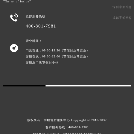
"The art of fusion”
新疆维吾尔自治区霍尔果斯市亚欧北路宇舶售后服务中心（需提前预约）
深圳宇舶维修
新疆维吾尔自治区喀什市解放北路宇舶售后服务中心（需提前预约）

总部服务热线
成都宇舶维修
新疆维吾尔自治区可克达拉市幸福路宇舶售后服务中心（需提前预约）
400-801-7981
新疆维吾尔自治区克拉玛依市克拉玛依区友谊路宇舶售后服务中心（需提前预约）
新疆维吾尔自治区库车市库车市文化东路宇舶售后服务中心（需提前预约）
营业时间：

新疆维吾尔自治区库尔勒市库尔勒市人民东路宇舶售后服务中心（需提前预约）
门店营业：09:00-19:30（节假日正常营业）
新疆维吾尔自治区奎屯市团结西街宇舶售后服务中心（需提前预约）
客服在线：08:00-22:00（节假日正常营业）
客服及门店节假日不休
新疆维吾尔自治区昆玉市昆泉街宇舶售后服务中心（需提前预约）
新疆维吾尔自治区沙湾市三道河子镇世纪大道南路宇舶售后服务中心（需提前预约）
新疆维吾尔自治区石河子市北二路宇舶售后服务中心（需提前预约）
新疆维吾尔自治区双河市光明路宇舶售后服务中心（需提前预约）
新疆维吾尔自治区塔城市塔城地区闻琴路宇舶售后服务中心（需提前预约）
新疆维吾尔自治区铁门关市兴疆路宇舶售后服务中心（需提前预约）
新疆维吾尔自治区图木舒克市图木舒克市中兴街宇舶售后服务中心（需提前预约）
版权所有：
宇舶售后服务中心
Copyright © 2018-2032
新疆维吾尔自治区吐鲁番市高昌区文化中路文化中路宇舶售后服务中心（需提前预约）
客户服务热线：
400-801-7981
新疆维吾尔自治区乌苏市乌鲁木齐北路宇舶售后服务中心（需提前预约）