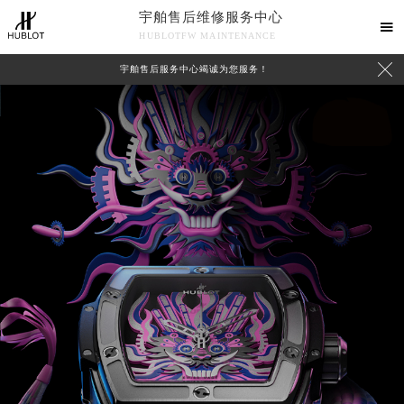
宇舶售后维修服务中心

HUBLOTFW MAINTENANCE

宇舶售后服务中心竭诚为您服务！
2026年8月宇舶中国区售后服务网络优化升级公告
中心介绍
联系我们
2026年8月宇舶全国官方售后客户服务热线：400-801-7981
宇舶官方全国统一服务热线400-801-7981，服务覆盖中国大陆、香港、澳门、台湾全部区域（非大陆需加拨“+86”）
2026年8月宇舶售后服务中心最新网点地址：
北京市朝阳区建国门外大街甲6号华熙国际中心写字楼D座11层1102室（北京总部）（需提前预约）
北京市东城区东长安街1号东方广场写字楼W3座6层602室（需提前预约）
天津市和平区赤峰道136号天津国际金融中心写字楼26层2603室（需提前预约）
上海市徐汇区虹桥路3号港汇中心写字楼2座37层3705室（需提前预约）
上海市黄浦区南京东路299号宏伊国际广场写字楼8层806室（需提前预约）