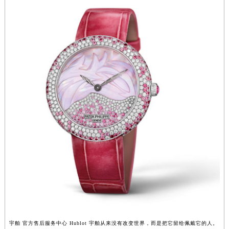
湖北省孝感市孝南区复兴大道宇舶售后服务中心（需提前预约）
湖北省宜昌市西陵区夷陵大道与港窑路宇舶售后服务中心（需提前预约）
湖南省常德市武陵区人民路宇舶售后服务中心（需提前预约）
湖南省郴州市北湖区国庆北路宇舶售后服务中心（需提前预约）
湖南省衡阳市雁峰区解放路宇舶售后服务中心（需提前预约）
湖南省怀化市鹤城区迎丰中路宇舶售后服务中心（需提前预约）
湖南省娄底市娄星区长青街宇舶售后服务中心（需提前预约）
湖南省邵阳市双清区东风路宇舶售后服务中心（需提前预约）
湖南省湘潭市雨湖区莲城大道宇舶售后服务中心（需提前预约）
湖南省益阳市赫山区桃花仑路宇舶售后服务中心（需提前预约）
湖南省永州市冷水滩区永州大道与中兴路交叉口宇舶售后服务中心（需提前预约）
湖南省岳阳市岳阳楼区东茅岭路宇舶售后服务中心（需提前预约）
湖南省张家界市永定区解放路宇舶售后服务中心（需提前预约）
湖南省长沙市芙蓉区建湘路393号世茂环球金融中心写字楼10层1013室宇舶售后服务中心（需提前预约）
湖南省株洲市芦淞区建设南路宇舶售后服务中心（需提前预约）
宇舶 官方售后服务中心 Hublot 宇舶从来没有改变世界，而是把它留给佩戴它的人。
甘肃省白银市白银区北京路宇舶售后服务中心（需提前预约）