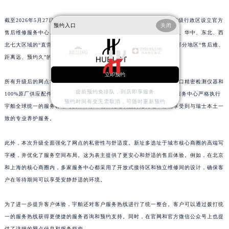
山东省日照市东港区烟台路宇舶售后服务中心（需提前预约）
截至2026年5月27日，宇舶已在北京、上海、天津、重庆等全国34个省级行政区设立官方
山东省泰安市泰山区财源街道泰山大街宇舶售后服务中心（需提前预约）
预约入口
关闭
售后维修服务中心。这些服务中心形成了覆盖华北、华东、华南、西南、华中、东北、西
山东省威海市环翠区新威海路89号振华商厦一楼名表维修宇舶售后服务中心（需提前预约）
北七大区域的“直营中心+服务点”双轨网络。此次升级彻底解决了以往部分地区“售后难、
山东省潍坊市奎文区东风东街宇舶售后服务中心（需提前预约）
距离远、预约久”的痛点。
山东省枣庄市滕州市北辛路与善国路交叉口宇舶售后服务中心（需提前预约）
立即预约
山东省淄博市张店区金晶大道宇舶售后服务中心（需提前预约）
所有升级后的网点均通过瑞士日内瓦总部严格认证。统一配备了瑞士进口精密检测仪器和
提前预约免排队，到店即享服务
100%原厂供应配件，并且所有制表师都经过品牌专项培训认证。这些服务中心严格执行
上海市黄浦区南京东路299号宏伊国际广场写字楼8层806室宇舶售后服务中心（需提前预约）
预约时间有变无需取消，可随时重新预约
宇舶全球统一的服务标准与质保体系，确保无论表主身处何地，都能享受到与瑞士本土一
上海市徐汇区虹桥路3号港汇中心2座37层3705室宇舶售后服务中心（需提前预约）
致的专业养护服务。
浙江省杭州市上城区钱江路1366号华润大厦A座5层503-5室宇舶售后服务中心（需提前预约）
浙江省湖州市吴兴区劳动路宇舶售后服务中心（需提前预约）
此外，本次升级全面强化了网点的私密性与舒适度。新址多选址于城市核心商圈的高端写
浙江省嘉兴市南湖区广益路705号嘉兴世界贸易中心A座13层1304室宇舶售后服务中心（需提前预约）
字楼，并优化了服务空间布局。这为表主提供了更安心和舒适的售后体验。例如，在北京
浙江省金华市金东区东市南街777号金华万达广场4号楼22楼2209室宇舶售后服务中心（需提前预约）
和上海的核心商圈内，多家服务中心都采用了开放式接待区和独立维修间的设计，确保客
户在等待期间可以享受安静舒适的环境。
浙江省丽水市莲都区解放街宇舶售后服务中心（需提前预约）
浙江省宁波市江北区大闸南路500号来福士广场办公楼20层2009室宇舶售后服务中心（需提前预约）
为了进一步提升客户体验，宇舶还对客户服务热线进行了统一整合。客户可以通过拨打统
浙江省衢州市柯城区上街宇舶售后服务中心（需提前预约）
一的服务热线获得更便捷的服务咨询和预约支持。同时，在官网和官方微信公众号上也提
浙江省绍兴市越城区胜利东路379号世茂天际中心写字楼8层805室宇舶售后服务中心（需提前预约）
供了详细的网点信息和服务指南。