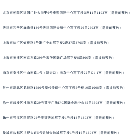
无锡市梁溪区人民中路139号恒隆广场写字楼1座11层1104室（需提前预约）
北京市朝阳区建国门外大街甲6号华熙国际中心写字楼D座11层1102室（需提前预约）
南通市崇川区工农路57号圆融广场写字楼16层1603室（需提前预约）
苏州市苏州工业园区星港街199号苏州中心办公楼C座22层08室（需提前预约）
天津市和平区赤峰道136号天津国际金融中心写字楼26层2603室（需提前预约）
武汉市江汉区解放大道686号世界贸易大厦38层09室（需提前预约）
南宁市青秀区金湖路59号地王大厦12楼1224室（需提前预约）
上海市徐汇区虹桥路3号港汇中心写字楼2座37层3705室（需提前预约）
合肥市蜀山区潜山路111号万象城华润大厦B座12楼03室（需提前预约）
上海市黄浦区南京东路299号宏伊国际广场写字楼8层806室（需提前预约）
泉州市丰泽区宝洲路729号浦西万达中心写字楼A座7楼709室（需提前预约）
青岛市南区山东路6号华润大厦B座22层04室（需提前预约）
南京市秦淮区中山南路1号（新街口）南京中心写字楼22层C1-1室（需提前预约）
烟台市芝罘区胜利路139号万达金融中心A座907室（需提前预约）
长春市朝阳区西安大路727号中银大厦A座(旺进大厦)18层09室（需提前预约）
常州市新北区龙锦路1590号现代传媒中心写字楼5号楼10层1008室（需提前预约）
贵阳市南明区都司高架桥路33号亨特国际金融中心14楼14D（需提前预约）
昆明市盘龙区北京路928号同德昆明广场写字楼10层06室（需提前预约）
徐州市鼓楼区淮海东路29号苏宁广场IFC国际金融中心35层3508室（需提前预约）
石家庄市长安区中山东路39号勒泰中心写字楼B座13层07室（需提前预约）
扬州市邗江区国展路29号星耀天地写字楼1号楼18层1803室（需提前预约）
西安市碑林区南关正街88号华侨城长安国际中心E座6楼10室（需提前预约）
海口市龙华区金贸东路5号海口华润大厦B座17层1707室（需提前预约）
盐城市盐都区世纪大道5号盐城金融城写字楼1号楼16层1604室（需提前预约）
唐山市路南区新华东道100号万达广场写字楼A座10层1002室（需提前预约）