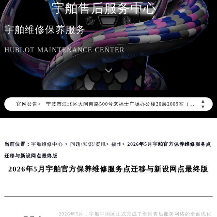
宇舶售后服务中心
南京市秦淮区中山南路1号（新街口）南京中心写字楼22层C1-1室（需提前预约）
常州市新北区龙锦路1590号现代传媒中心写字楼5号楼10层1008室（需提前预约）
宇舶维修保养服务
徐州市鼓楼区淮海东路29号苏宁广场IFC国际金融中心写字楼35层3508室（需提前预约）
HUBLOT MAINTENANCE CENTER
扬州市邗江区国展路29号星耀天地写字楼1号楼18层1803室（需提前预约）
盐城市盐都区世纪大道5号盐城金融城写字楼1号楼16层1604室（需提前预约）
泰州市海陵区永定东路399号置地商务中心东塔写字楼（华润万象城）17层1706室（需提前预约）
宁波市江北区大闸南路500号来福士广场办公楼20层2009室（需提前预约）
▲
官网公告>
杭州市上城区钱江路1366号华润大厦写字楼A座5层503-5室（需提前预约）
▼
金华市金东区东市南街777号金华万达广场写字楼4号楼22层2209室（需提前预约）
绍兴市越城区胜利东路379号世茂天际中心写字楼8层805室（需提前预约）
当前位置：
宇舶维修中心
>
问题/知识/资讯
>
福州
> 2026年5月宇舶官方保养维修服务点
嘉兴市南湖区广益路705号嘉兴世界贸易中心写字楼A座13层1304室（需提前预约）
迁移与新设网点最终版
南昌市红谷滩新区红谷中大道998号绿地双子塔（中央广场）A1座办公楼14层07室（需提前预约）
2026年5月宇舶官方保养维修服务点迁移与新设网点最终版
济南市历下区经十路11111号华润中心写字楼（万象城）15层1508室（需提前预约）
广州市天河区天河路230号万菱汇国际中心写字楼A塔7层704室（需提前预约）
广州市越秀区环市东路371-375号世界贸易中心大厦南塔写字楼15层07室（需提前预约）
深圳市罗湖区深南东路5001号华润大厦写字楼17层1701室（需提前预约）
2026年5月，宇舶中国区正式完成了全国售后服务网络的全面优化