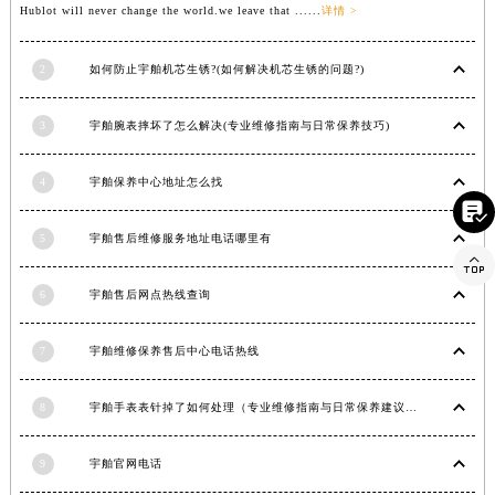
Hublot will never change the world.we leave that ......
详情 >
甘肃省定西市安定区解放路宇舶售后服务中心（需提前预约）
甘肃省敦煌市沙州镇阳关中路宇舶售后服务中心（需提前预约）
2
如何防止宇舶机芯生锈?(如何解决机芯生锈的问题?)
甘肃省合作市人民街宇舶售后服务中心（需提前预约）
甘肃省嘉峪关市雄关区新华中路宇舶售后服务中心（需提前预约）
3
宇舶腕表摔坏了怎么解决(专业维修指南与日常保养技巧)
甘肃省金昌市金川区北京路宇舶售后服务中心（需提前预约）
甘肃省酒泉市肃州区西大街宇舶售后服务中心（需提前预约）
4
宇舶保养中心地址怎么找

甘肃省临夏市城南街道团结路宇舶售后服务中心（需提前预约）
甘肃省陇南市武都区人民路宇舶售后服务中心（需提前预约）
5
宇舶售后维修服务地址电话哪里有

甘肃省平凉市崆峒区西大街宇舶售后服务中心（需提前预约）
6
宇舶售后网点热线查询
甘肃省庆阳市西峰区南大街宇舶售后服务中心（需提前预约）
甘肃省天水市秦州区民主路宇舶售后服务中心（需提前预约）
7
宇舶维修保养售后中心电话热线
甘肃省武威市凉州区迎宾路宇舶售后服务中心（需提前预约）
甘肃省张掖市甘州区民乐北路宇舶售后服务中心（需提前预约）
8
宇舶手表表针掉了如何处理（专业维修指南与日常保养建议）
宁夏回族自治区固原市原州区文化街宇舶售后服务中心（需提前预约）
宁夏回族自治区石嘴山市大武口区贺兰山路宇舶售后服务中心（需提前预约）
9
宇舶官网电话
宁夏回族自治区吴忠市利通区开元大道宇舶售后服务中心（需提前预约）