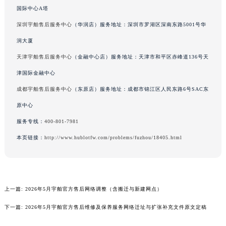
国际中心A塔
广西壮族自治区贵港市港北区港城街道布山大道与仙衣路交叉口宇舶售后服务中心（需提前预约）
广西壮族自治区桂林市秀峰区红岭路宇舶售后服务中心（需提前预约）
深圳宇舶售后服务中心
（华润店）服务地址：深圳市罗湖区深南东路5001号华
广西壮族自治区河池市金城江区金城江街道朝阳路宇舶售后服务中心（需提前预约）
润大厦
广西壮族自治区贺州市八步区城东街道灵峰南路宇舶售后服务中心（需提前预约）
天津宇舶售后服务中心
（金融中心店）服务地址：天津市和平区赤峰道136号天
广西壮族自治区来宾市兴宾区桂中大道宇舶售后服务中心（需提前预约）
津国际金融中心
广西壮族自治区柳州市城中区中山中路宇舶售后服务中心（需提前预约）
成都宇舶售后服务中心
（东原店）服务地址：成都市锦江区人民东路6号SAC东
广西壮族自治区钦州市钦南区金海湾东大街宇舶售后服务中心（需提前预约）
原中心
广西壮族自治区梧州市万秀区龙湖镇高旺路宇舶售后服务中心（需提前预约）
服务专线：
400-801-7981
广西壮族自治区玉林市玉州区金玉路宇舶售后服务中心（需提前预约）
海南省儋州市儋州市那大镇兰洋北路宇舶售后服务中心（需提前预约）
本页链接：
http://www.hublotfw.com/problems/fuzhou/18405.html
海南省东方市八所镇解放西路宇舶售后服务中心（需提前预约）
海南省琼海市嘉积镇东风路宇舶售后服务中心（需提前预约）
海南省三沙市西沙区西沙群岛永兴岛北京路宇舶售后服务中心（需提前预约）
上一篇:
2026年5月宇舶官方售后网络调整（含搬迁与新建网点）
海南省三亚市吉阳区迎宾路宇舶售后服务中心（需提前预约）
下一篇:
2026年5月宇舶官方售后维修及保养服务网络迁址与扩张补充文件原文定稿
海南省万宁市万城镇解放路宇舶售后服务中心（需提前预约）
海南省文昌市文城镇教育东路宇舶售后服务中心（需提前预约）