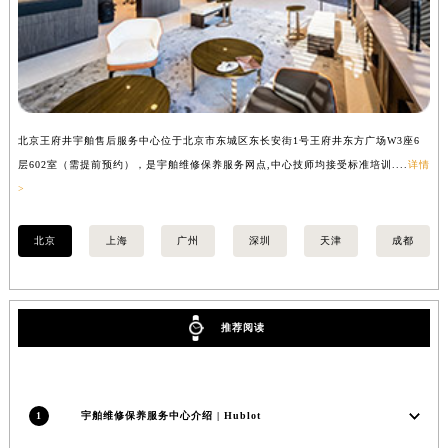
河南省商丘市梁园区神火大道宇舶售后服务中心（需提前预约）
河南省新乡市红旗区人民路宇舶售后服务中心（需提前预约）
河南省信阳市浉河区东方红大道宇舶售后服务中心（需提前预约）
河南省许昌市魏都区建安大道与八龙路交叉口宇舶售后服务中心（需提前预约）
河南省郑州市二七区民主路10号华润大厦29层2905室宇舶售后服务中心（需提前预约）
北京王府井宇舶售后服务中心位于北京市东城区东长安街1号王府井东方广场W3座6
上
河南省周口市川汇区七一路宇舶售后服务中心（需提前预约）
层602室（需提前预约），是宇舶维修保养服务网点,中心技师均接受标准培训....
详情
预
河南省驻马店市驿城区乐山大道与置地大道交叉口宇舶售后服务中心（需提前预约）
>
湖北省鄂州市鄂城区文星大道宇舶售后服务中心（需提前预约）
北京
上海
广州
深圳
天津
成都
湖北省黄冈市黄州区赤壁大道宇舶售后服务中心（需提前预约）
湖北省黄石市黄石港区武汉路宇舶售后服务中心（需提前预约）
湖北省荆门市东宝中天街步行街宇舶售后服务中心（需提前预约）
湖北省荆州市荆州区荆中路宇舶售后服务中心（需提前预约）
推荐阅读
湖北省十堰市茅箭区人民北路宇舶售后服务中心（需提前预约）
湖北省随州市曾都区青年路宇舶售后服务中心（需提前预约）
湖北省咸宁市咸安区长安大道宇舶售后服务中心（需提前预约）
1
宇舶维修保养服务中心介绍 | Hublot
湖北省襄阳市樊城区长虹路与人民路交叉口宇舶售后服务中心（需提前预约）