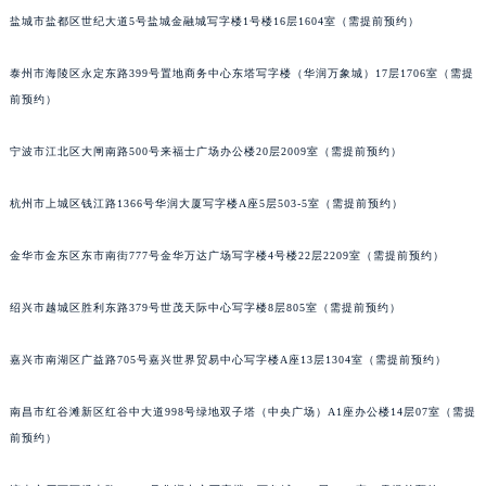
盐城市盐都区世纪大道5号盐城金融城写字楼1号楼16层1604室（需提前预约）
泰州市海陵区永定东路399号置地商务中心东塔写字楼（华润万象城）17层1706室（需提
前预约）
宁波市江北区大闸南路500号来福士广场办公楼20层2009室（需提前预约）
杭州市上城区钱江路1366号华润大厦写字楼A座5层503-5室（需提前预约）
金华市金东区东市南街777号金华万达广场写字楼4号楼22层2209室（需提前预约）
绍兴市越城区胜利东路379号世茂天际中心写字楼8层805室（需提前预约）
嘉兴市南湖区广益路705号嘉兴世界贸易中心写字楼A座13层1304室（需提前预约）
南昌市红谷滩新区红谷中大道998号绿地双子塔（中央广场）A1座办公楼14层07室（需提
前预约）