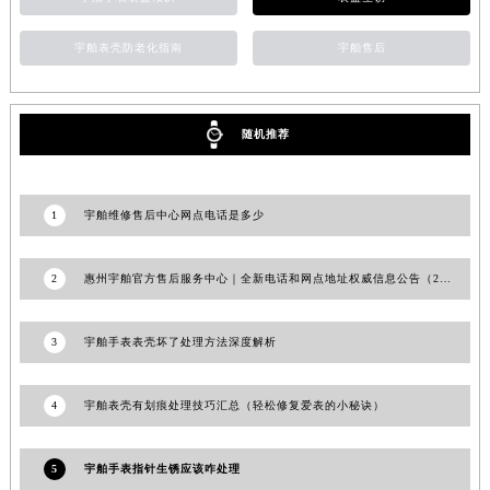
宇舶表壳防老化指南
宇舶售后
随机推荐
1
宇舶维修售后中心网点电话是多少
2
惠州宇舶官方售后服务中心｜全新电话和网点地址权威信息公告（2026年7月最新）
3
宇舶手表表壳坏了处理方法深度解析
4
宇舶表壳有划痕处理技巧汇总（轻松修复爱表的小秘诀）
5
宇舶手表指针生锈应该咋处理