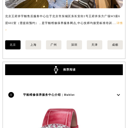
北京王府井宇舶售后服务中心位于北京市东城区东长安街1号王府井东方广场W3座6
上
层602室（需提前预约），是宇舶维修保养服务网点,中心技师均接受标准培训....
详情
预
>
北京
上海
广州
深圳
天津
成都
推荐阅读
1
宇舶维修保养服务中心介绍 | Hublot