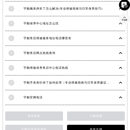

3
宇舶腕表摔坏了怎么解决(专业维修指南与日常保养技巧)

4
宇舶保养中心地址怎么找
5
宇舶售后维修服务地址电话哪里有
6
宇舶售后网点热线查询
7
宇舶维修保养售后中心电话热线
8
宇舶手表表针掉了如何处理（专业维修指南与日常保养建议）
9
宇舶官网电话
表带锈迹
宇舶维修
宇舶手表表盘倾斜
表盘生锈