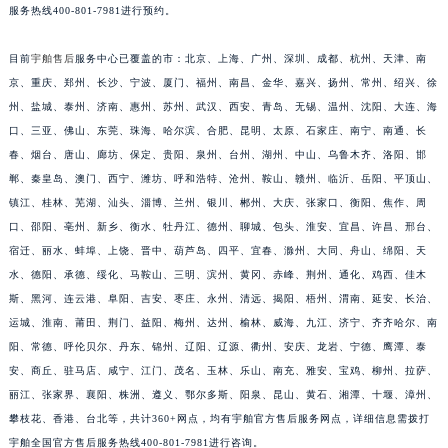
服务热线400-801-7981进行预约。
目前
宇舶售后
服务中心已覆盖的市：北京、上海、广州、深圳、成都、杭州、天津、南
京、重庆、郑州、长沙、宁波、厦门、福州、南昌、金华、嘉兴、扬州、常州、绍兴、徐
州、盐城、泰州、济南、惠州、苏州、武汉、西安、青岛、无锡、温州、沈阳、大连、海
口、三亚、佛山、东莞、珠海、哈尔滨、合肥、昆明、太原、石家庄、南宁、南通、长
春、烟台、唐山、廊坊、保定、贵阳、泉州、台州、湖州、中山、乌鲁木齐、洛阳、邯
郸、秦皇岛、澳门、西宁、潍坊、呼和浩特、沧州、鞍山、赣州、临沂、岳阳、平顶山、
镇江、桂林、芜湖、汕头、淄博、兰州、银川、郴州、大庆、张家口、衡阳、焦作、周
口、邵阳、亳州、新乡、衡水、牡丹江、德州、聊城、包头、淮安、宜昌、许昌、邢台、
宿迁、丽水、蚌埠、上饶、晋中、葫芦岛、四平、宜春、滁州、大同、舟山、绵阳、天
水、德阳、承德、绥化、马鞍山、三明、滨州、黄冈、赤峰、荆州、通化、鸡西、佳木
斯、黑河、连云港、阜阳、吉安、枣庄、永州、清远、揭阳、梧州、渭南、延安、长治、
运城、淮南、莆田、荆门、益阳、梅州、达州、榆林、威海、九江、济宁、齐齐哈尔、南
阳、常德、呼伦贝尔、丹东、锦州、辽阳、辽源、衢州、安庆、龙岩、宁德、鹰潭、泰
安、商丘、驻马店、咸宁、江门、茂名、玉林、乐山、南充、雅安、宝鸡、柳州、拉萨、
丽江、张家界、襄阳、株洲、遵义、鄂尔多斯、阳泉、昆山、黄石、湘潭、十堰、漳州、
攀枝花、香港、台北等，共计360+网点，均有宇舶官方售后服务网点，详细信息需拨打
宇舶全国官方售后服务热线400-801-7981进行咨询。