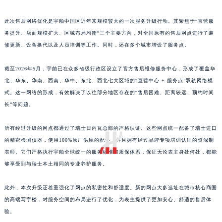
此次售后网络优化是宇舶中国区近年来规模较大的一次服务升级行动。其聚焦于“直营服
务提升、店面规模扩大、区域布局均衡”三个主要方向，对全国原有的售后网点进行了装
修更新、设备换代以及人员培训等工作。同时，还在多个城市增设了服务点。
截至2026年5月，宇舶已在众多省级行政区设立了官方售后维修服务中心，形成了覆盖华
北、华东、华南、西南、华中、东北、西北七大区域的“直营中心 + 服务点”双轨网络模
式。这一网络的形成，有效解决了以往部分地区存在的“售后困难、距离较远、预约时间
长”等问题。
所有经过升级的网点都通过了瑞士日内瓦总部的严格认证。这些网点统一配备了瑞士进口
的精密检测仪器，使用100%原厂供应的配件，并且拥有经过品牌专项培训认证的资深制
表师。它们严格执行宇舶全球统一的服务标准和质保体系，保证无论表主身处何处，都能
够享受到与瑞士本土相同的专业养护服务。
此外，本次升级还着重强化了网点的私密性和舒适度。新的网点大多选址在城市核心商圈
的高端写字楼，对服务空间的布局进行了优化，为表主提供了更加安心、舒适的售后体
验。