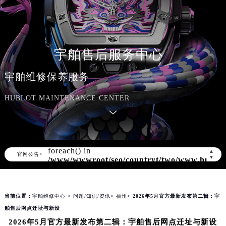
知识/资讯
宇舶售后服务中心
宇舶维修保养服务
HUBLOT MAINTENANCE CENTER
Warning
: Invalid argument supplied for
foreach() in
▲
官网公告>
▼
/www/wwwroot/seo/countryt/two/www.hublot
content/themes/hublot/header.php
on
line
169
当前位置：
宇舶维修中心
>
问题/知识/资讯
>
福州
> 2026年5月官方最新发布第二辑：宇
舶售后网点迁址与新设
2026年5月官方最新发布第二辑：宇舶售后网点迁址与新设