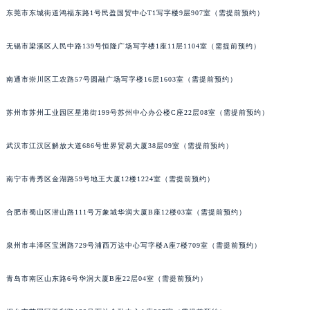
东莞市东城街道鸿福东路1号民盈国贸中心T1写字楼9层907室（需提前预约）
无锡市梁溪区人民中路139号恒隆广场写字楼1座11层1104室（需提前预约）
南通市崇川区工农路57号圆融广场写字楼16层1603室（需提前预约）
苏州市苏州工业园区星港街199号苏州中心办公楼C座22层08室（需提前预约）
武汉市江汉区解放大道686号世界贸易大厦38层09室（需提前预约）
南宁市青秀区金湖路59号地王大厦12楼1224室（需提前预约）
合肥市蜀山区潜山路111号万象城华润大厦B座12楼03室（需提前预约）
泉州市丰泽区宝洲路729号浦西万达中心写字楼A座7楼709室（需提前预约）
青岛市南区山东路6号华润大厦B座22层04室（需提前预约）