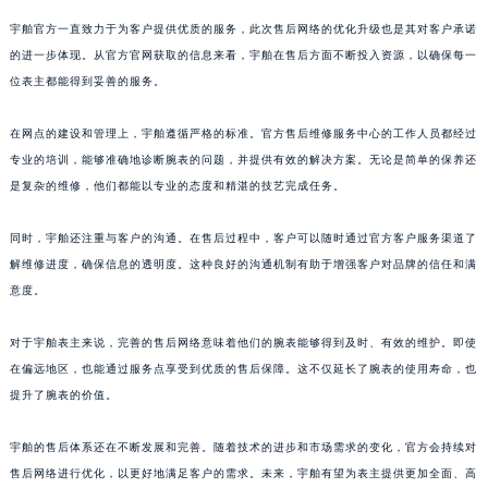
宇舶官方一直致力于为客户提供优质的服务，此次售后网络的优化升级也是其对客户承诺
的进一步体现。从官方官网获取的信息来看，宇舶在售后方面不断投入资源，以确保每一
位表主都能得到妥善的服务。
在网点的建设和管理上，宇舶遵循严格的标准。官方售后维修服务中心的工作人员都经过
专业的培训，能够准确地诊断腕表的问题，并提供有效的解决方案。无论是简单的保养还
是复杂的维修，他们都能以专业的态度和精湛的技艺完成任务。
同时，宇舶还注重与客户的沟通。在售后过程中，客户可以随时通过官方客户服务渠道了
解维修进度，确保信息的透明度。这种良好的沟通机制有助于增强客户对品牌的信任和满
意度。
对于宇舶表主来说，完善的售后网络意味着他们的腕表能够得到及时、有效的维护。即使
在偏远地区，也能通过服务点享受到优质的售后保障。这不仅延长了腕表的使用寿命，也
提升了腕表的价值。
宇舶的售后体系还在不断发展和完善。随着技术的进步和市场需求的变化，官方会持续对
售后网络进行优化，以更好地满足客户的需求。未来，宇舶有望为表主提供更加全面、高