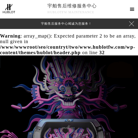
宇舶售后维修服务中心
Warning
: extract() expects parameter 1 to be array, null

HUBLOTFW MAINTENANCE
given in
/www/wwwroot/seo/countryt/two/www.hublotfw.com/wp-

宇舶售后服务中心竭诚为您服务！
content/themes/hublot/header.php
on line
24
Warning
: array_map(): Expected parameter 2 to be an array,
null given in
/www/wwwroot/seo/countryt/two/www.hublotfw.com/wp-
content/themes/hublot/header.php
on line
32