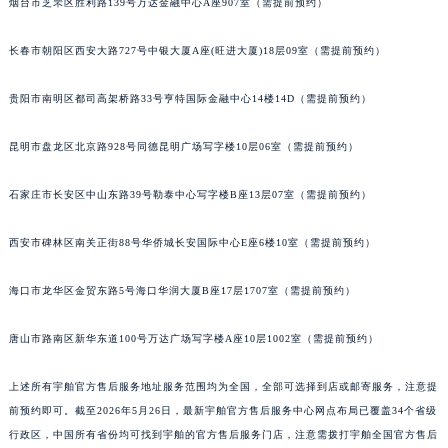
烟台市芝罘区胜利路139号万达金融中心A座907室（需提前预约）
长春市朝阳区西安大路727号中银大厦A座(旺进大厦)18层09室（需提前预约）
贵阳市南明区都司高架桥路33号亨特国际金融中心14楼14D（需提前预约）
昆明市盘龙区北京路928号同德昆明广场写字楼10层06室（需提前预约）
石家庄市长安区中山东路39号勒泰中心写字楼B座13层07室（需提前预约）
西安市碑林区南关正街88号华侨城长安国际中心E座6楼10室（需提前预约）
海口市龙华区金贸东路5号海口华润大厦B座17层1707室（需提前预约）
唐山市路南区新华东道100号万达广场写字楼A座10层1002室（需提前预约）
上述所有宇舶官方售后服务地址服务范围均为全国，全部可选择到店或邮寄服务，注意提
前预约即可。截至2026年5月26日，最新宇舶官方售后服务中心网点布局已覆盖34个省级
行政区，中国所有省份均可找到宇舶的官方售后服务门店，注意需拨打宇舶全国官方售后