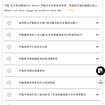
河南省许昌市魏都区建安大道与八龙路交叉口宇舶售后服务中心（需提前预约）
宇舶 官方售后服务中心 Hublot 宇舶从来没有改变世界，而是把它留给佩戴它的人。
Hublot will never change the world.we leave that ......
详情 >
河南省郑州市二七区民主路10号华润大厦29层2905室宇舶售后服务中心（需提前预约）
河南省周口市川汇区七一路宇舶售后服务中心（需提前预约）
2
如何防止宇舶机芯生锈?(如何解决机芯生锈的问题?)
河南省驻马店市驿城区乐山大道与置地大道交叉口宇舶售后服务中心（需提前预约）
湖北省鄂州市鄂城区文星大道宇舶售后服务中心（需提前预约）
3
宇舶腕表摔坏了怎么解决(专业维修指南与日常保养技巧)
湖北省黄冈市黄州区赤壁大道宇舶售后服务中心（需提前预约）
湖北省黄石市黄石港区武汉路宇舶售后服务中心（需提前预约）
4
宇舶保养中心地址怎么找
湖北省荆门市东宝中天街步行街宇舶售后服务中心（需提前预约）
湖北省荆州市荆州区荆中路宇舶售后服务中心（需提前预约）
5
宇舶售后维修服务地址电话哪里有
湖北省十堰市茅箭区人民北路宇舶售后服务中心（需提前预约）

湖北省随州市曾都区青年路宇舶售后服务中心（需提前预约）
6
宇舶售后网点热线查询
湖北省咸宁市咸安区长安大道宇舶售后服务中心（需提前预约）

7
宇舶维修保养售后中心电话热线
湖北省襄阳市樊城区长虹路与人民路交叉口宇舶售后服务中心（需提前预约）
湖北省孝感市孝南区复兴大道宇舶售后服务中心（需提前预约）
8
宇舶手表表针掉了如何处理（专业维修指南与日常保养建议）
湖北省宜昌市西陵区夷陵大道与港窑路宇舶售后服务中心（需提前预约）
湖南省常德市武陵区人民路宇舶售后服务中心（需提前预约）