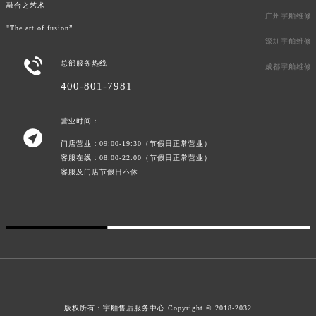
融合之艺术
青海省海北藏族自治州海晏县将军路宇舶售后服务中心（需提前预约）
广州宇舶维修
"The art of fusion”
青海省海东市乐都区滨河路宇舶售后服务中心（需提前预约）
深圳宇舶维修
青海省海南藏族自治州共和县青海湖大街宇舶售后服务中心（需提前预约）

总部服务热线
成都宇舶维修
青海省海西蒙古族藏族自治州德令哈市柴达木路宇舶售后服务中心（需提前预约）
400-801-7981
青海省黄南藏族自治州同仁市德合隆路宇舶售后服务中心（需提前预约）
青海省西宁市城西区海湖新区西关大道宇舶售后服务中心（需提前预约）
营业时间：

青海省玉树藏族自治州结古镇胜利路宇舶售后服务中心（需提前预约）
门店营业：09:00-19:30（节假日正常营业）
陕西省安康市汉滨区金州路宇舶售后服务中心（需提前预约）
客服在线：08:00-22:00（节假日正常营业）
陕西省宝鸡市渭滨区经二路宇舶售后服务中心（需提前预约）
客服及门店节假日不休
陕西省汉中市汉台区北大街宇舶售后服务中心（需提前预约）
陕西省商洛市商州区州城街宇舶售后服务中心（需提前预约）
陕西省铜川市王益区红旗街宇舶售后服务中心（需提前预约）
陕西省渭南市临渭区东风大街宇舶售后服务中心（需提前预约）
陕西省咸阳市秦都区沣西新城统一西路与白马河路交汇处宇舶售后服务中心（需提前预约）
陕西省延安市宝塔区中心街宇舶售后服务中心（需提前预约）
版权所有：
宇舶售后服务中心
Copyright © 2018-2032
陕西省榆林市榆阳区长兴路宇舶售后服务中心（需提前预约）