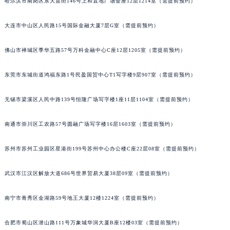
哈尔滨市南岗区东大直街146号上和置地广场金座12层1214室（需提前预约）
辽宁省营口市站前区市府路与渤海大街交叉口宇舶售后服务中心（需提前预约）
辽宁省沈阳市沈河区中街路137号亨得利名表维修授权店1楼宇舶售后服务中心（需提前预约）
大连市中山区人民路15号国际金融大厦7层G室（需提前预约）
辽宁省沈阳市沈河区中街路83号亨得利名表维修授权店1楼宇舶售后服务中心（需提前预约）
佛山市禅城区季华五路57号万科金融中心C座12层1205室（需提前预约）
北京市朝阳区建国门外大街甲6号华熙国际中心D座11层1102室宇舶售后服务中心（北京总部）（需提前预约）
北京市东城区东长安街1号王府井东方广场W3座6层602室宇舶售后服务中心（需提前预约）
东莞市东城街道鸿福东路1号民盈国贸中心T1写字楼9层907室（需提前预约）
河北省保定市竞秀区朝阳北大街北国先天下宇舶售后服务中心（需提前预约）
内蒙古自治区阿拉善盟市左旗土尔扈特大街宇舶售后服务中心（需提前预约）
无锡市梁溪区人民中路139号恒隆广场写字楼1座11层1104室（需提前预约）
内蒙古自治区巴彦淖尔市临河区新华街宇舶售后服务中心（需提前预约）
南通市崇川区工农路57号圆融广场写字楼16层1603室（需提前预约）
内蒙古自治区包头市青山区幸福路甲3号王府井百货名表维修宇舶售后服务中心（需提前预约）
内蒙古自治区赤峰市红山区哈达街宇舶售后服务中心（需提前预约）
苏州市苏州工业园区星港街199号苏州中心办公楼C座22层08室（需提前预约）
内蒙古自治区鄂尔多斯市东胜区伊金霍洛街宇舶售后服务中心（需提前预约）
内蒙古自治区呼伦贝尔市海拉尔区中央街宇舶售后服务中心（需提前预约）
武汉市江汉区解放大道686号世界贸易大厦38层09室（需提前预约）
内蒙古自治区通辽市科尔沁区明仁大街宇舶售后服务中心（需提前预约）
内蒙古自治区乌海市海勃湾区人民南路宇舶售后服务中心（需提前预约）
南宁市青秀区金湖路59号地王大厦12楼1224室（需提前预约）
内蒙古自治区乌兰察布市集宁区恩和大街宇舶售后服务中心（需提前预约）
合肥市蜀山区潜山路111号万象城华润大厦B座12楼03室（需提前预约）
内蒙古自治区锡林郭勒盟市锡林浩特市光明街与额尔敦路交叉口宇舶售后服务中心（需提前预约）