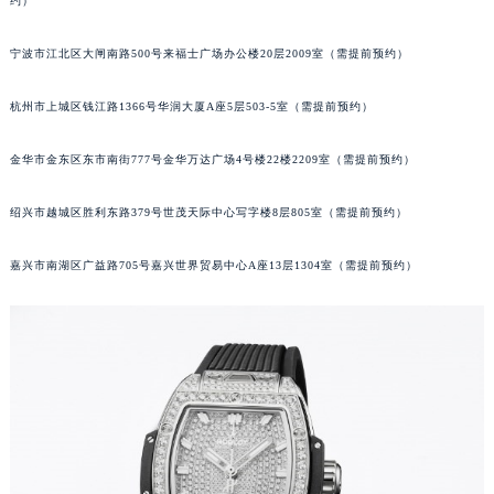
约）
武汉市江汉区解放大道686号世界贸易大厦38层09室（需提前预约）
南宁市青秀区金湖路59号地王大厦12楼1224室（需提前预约）
宁波市江北区大闸南路500号来福士广场办公楼20层2009室（需提前预约）
合肥市蜀山区潜山路111号万象城华润大厦B座12楼03室（需提前预约）
杭州市上城区钱江路1366号华润大厦A座5层503-5室（需提前预约）
泉州市丰泽区宝洲路729号浦西万达中心写字楼A座7楼709室（需提前预约）
青岛市南区山东路6号华润大厦B座22层04室（需提前预约）
金华市金东区东市南街777号金华万达广场4号楼22楼2209室（需提前预约）
烟台市芝罘区胜利路139号万达金融中心A座907室（需提前预约）
长春市朝阳区西安大路727号中银大厦A座(旺进大厦)18层09室（需提前预约）
绍兴市越城区胜利东路379号世茂天际中心写字楼8层805室（需提前预约）
贵阳市南明区都司高架桥路33号亨特国际金融中心14楼14D（需提前预约）
嘉兴市南湖区广益路705号嘉兴世界贸易中心A座13层1304室（需提前预约）
昆明市盘龙区北京路928号同德昆明广场写字楼10层06室（需提前预约）
石家庄市长安区中山东路39号勒泰中心写字楼B座13层07室（需提前预约）
西安市碑林区南关正街88号华侨城长安国际中心E座6楼10室（需提前预约）
海口市龙华区金贸东路5号海口华润大厦B座17层1707室（需提前预约）
唐山市路南区新华东道100号万达广场写字楼A座10层1002室（需提前预约）
台州市椒江区东海大道1800号腾达中心东1幢20楼2002室（需提前预约）
内蒙古自治区呼和浩特市玉泉区大学西街70号华润万象城写字楼（鄂尔多斯大厦）23层2326室（需提前预约）
甘肃省兰州市七里河区西津西路16号兰州中心写字楼21层2102室（需提前预约）