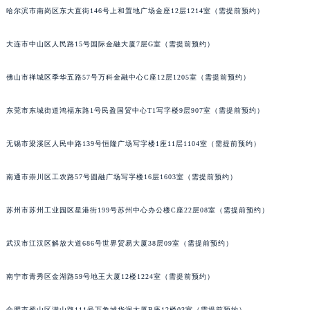
辽宁省营口市站前区市府路与渤海大街交叉口宇舶售后服务中心（需提前预约）
哈尔滨市南岗区东大直街146号上和置地广场金座12层1214室（需提前预约）
辽宁省沈阳市沈河区中街路137号亨得利名表维修授权店1楼宇舶售后服务中心（需提前预约）
辽宁省沈阳市沈河区中街路83号亨得利名表维修授权店1楼宇舶售后服务中心（需提前预约）
大连市中山区人民路15号国际金融大厦7层G室（需提前预约）
北京市朝阳区建国门外大街甲6号华熙国际中心D座11层1102室宇舶售后服务中心（北京总部）（需提前预约）
佛山市禅城区季华五路57号万科金融中心C座12层1205室（需提前预约）
北京市东城区东长安街1号王府井东方广场W3座6层602室宇舶售后服务中心（需提前预约）
河北省保定市竞秀区朝阳北大街北国先天下宇舶售后服务中心（需提前预约）
东莞市东城街道鸿福东路1号民盈国贸中心T1写字楼9层907室（需提前预约）
内蒙古自治区阿拉善盟市左旗土尔扈特大街宇舶售后服务中心（需提前预约）
内蒙古自治区巴彦淖尔市临河区新华街宇舶售后服务中心（需提前预约）
无锡市梁溪区人民中路139号恒隆广场写字楼1座11层1104室（需提前预约）
内蒙古自治区包头市青山区幸福路甲3号王府井百货名表维修宇舶售后服务中心（需提前预约）
内蒙古自治区赤峰市红山区哈达街宇舶售后服务中心（需提前预约）
南通市崇川区工农路57号圆融广场写字楼16层1603室（需提前预约）
内蒙古自治区鄂尔多斯市东胜区伊金霍洛街宇舶售后服务中心（需提前预约）
苏州市苏州工业园区星港街199号苏州中心办公楼C座22层08室（需提前预约）
内蒙古自治区呼伦贝尔市海拉尔区中央街宇舶售后服务中心（需提前预约）
内蒙古自治区通辽市科尔沁区明仁大街宇舶售后服务中心（需提前预约）
武汉市江汉区解放大道686号世界贸易大厦38层09室（需提前预约）
内蒙古自治区乌海市海勃湾区人民南路宇舶售后服务中心（需提前预约）
内蒙古自治区乌兰察布市集宁区恩和大街宇舶售后服务中心（需提前预约）
南宁市青秀区金湖路59号地王大厦12楼1224室（需提前预约）
内蒙古自治区锡林郭勒盟市锡林浩特市光明街与额尔敦路交叉口宇舶售后服务中心（需提前预约）
合肥市蜀山区潜山路111号万象城华润大厦B座12楼03室（需提前预约）