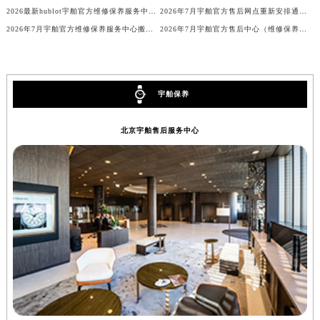
广东省清远市清城区湖西路宇舶售后服务中心（需提前预约）
2026最新hublot宇舶官方维修保养服务中心网点地址考察报告
2026年7月宇舶官方售后网点重新安排通知（迁址+新开）
广东省汕头市龙湖区长平路宇舶售后服务中心（需提前预约）
2026年7月宇舶官方维修保养服务中心搬迁与新设点补充确认终稿内容公示
2026年7月宇舶官方售后中心（维修保养）网点迁移及新设补充确认稿
广东省汕尾市城区香洲街道园林社区翠园街宇舶售后服务中心（需提前预约）
广东省韶关市武江区芙蓉新区与老城中心交汇处宇舶售后服务中心（需提前预约）
广东省深圳市罗湖区深南东路5001号华润大厦17层1701室宇舶售后服务中心（需提前预约）
宇舶保养
广东省阳江市江城区东风一路宇舶售后服务中心（需提前预约）
广东省云浮市云城区金山路宇舶售后服务中心（需提前预约）
北京宇舶售后服务中心
广东省湛江市赤坎区观海北路宇舶售后服务中心（需提前预约）
广东省肇庆市端州区信安大道与砚都大道交汇处宇舶售后服务中心（需提前预约）
广西壮族自治区百色市右江区中山二路宇舶售后服务中心（需提前预约）
广西壮族自治区北海市海城区北京路宇舶售后服务中心（需提前预约）
广西壮族自治区崇左市江州区石景林街道友谊大道与丽川路交汇处宇舶售后服务中心（需提前预约）
广西壮族自治区防城港市港口区金花茶大道宇舶售后服务中心（需提前预约）
广西壮族自治区贵港市港北区港城街道布山大道与仙衣路交叉口宇舶售后服务中心（需提前预约）
广西壮族自治区桂林市秀峰区红岭路宇舶售后服务中心（需提前预约）
广西壮族自治区河池市金城江区金城江街道朝阳路宇舶售后服务中心（需提前预约）