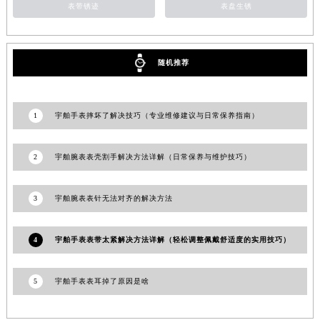
湖南省郴州市北湖区国庆北路宇舶售后服务中心（需提前预约）
表带锈迹
表盘生锈
湖南省衡阳市雁峰区解放路宇舶售后服务中心（需提前预约）
湖南省怀化市鹤城区迎丰中路宇舶售后服务中心（需提前预约）
湖南省娄底市娄星区长青街宇舶售后服务中心（需提前预约）
随机推荐
湖南省邵阳市双清区东风路宇舶售后服务中心（需提前预约）
湖南省湘潭市雨湖区莲城大道宇舶售后服务中心（需提前预约）
1
宇舶手表摔坏了解决技巧（专业维修建议与日常保养指南）
湖南省益阳市赫山区桃花仑路宇舶售后服务中心（需提前预约）
湖南省永州市冷水滩区永州大道与中兴路交叉口宇舶售后服务中心（需提前预约）
2
宇舶腕表表壳割手解决方法详解（日常保养与维护技巧）
湖南省岳阳市岳阳楼区东茅岭路宇舶售后服务中心（需提前预约）
湖南省张家界市永定区解放路宇舶售后服务中心（需提前预约）
3
宇舶腕表表针无法对齐的解决方法
湖南省长沙市芙蓉区建湘路393号世茂环球金融中心写字楼10层1013室宇舶售后服务中心（需提前预约）
湖南省株洲市芦淞区建设南路宇舶售后服务中心（需提前预约）
4
宇舶手表表带太紧解决方法详解（轻松调整佩戴舒适度的实用技巧）
甘肃省白银市白银区北京路宇舶售后服务中心（需提前预约）
甘肃省定西市安定区解放路宇舶售后服务中心（需提前预约）
甘肃省敦煌市沙州镇阳关中路宇舶售后服务中心（需提前预约）
5
宇舶手表表耳掉了原因是啥
甘肃省合作市人民街宇舶售后服务中心（需提前预约）