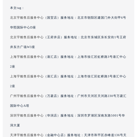
山东省潍坊市奎文区东风东街宇舶售后服务中心（需提前预约）
本文tag：
山东省枣庄市滕州市北辛路与善国路交叉口宇舶售后服务中心（需提前预约）
山东省淄博市张店区金晶大道宇舶售后服务中心（需提前预约）
北京宇舶售后服务中心
（国贸店）服务地址：北京市朝阳区建国门外大街甲6号
上海市黄浦区南京东路299号宏伊国际广场写字楼8层806室宇舶售后服务中心（需提前预约）
华熙国际中心D座
上海市徐汇区虹桥路3号港汇中心2座37层3705室宇舶售后服务中心（需提前预约）
北京宇舶售后服务中心
（王府井店）服务地址：北京市东城区东长安街1号王府
浙江省杭州市上城区钱江路1366号华润大厦A座5层503-5室宇舶售后服务中心（需提前预约）
井东方广场W3座
浙江省湖州市吴兴区劳动路宇舶售后服务中心（需提前预约）
上海宇舶售后服务中心
（港汇店）服务地址：上海市徐汇区虹桥路3号港汇中心
浙江省嘉兴市南湖区广益路705号嘉兴世界贸易中心A座13层1304室宇舶售后服务中心（需提前预约）
2座
浙江省金华市金东区东市南街777号金华万达广场4号楼22楼2209室宇舶售后服务中心（需提前预约）
上海宇舶售后服务中心
（港汇店）服务地址：上海市徐汇区虹桥路3号港汇中心
浙江省丽水市莲都区解放街宇舶售后服务中心（需提前预约）
浙江省宁波市江北区大闸南路500号来福士广场办公楼20层2009室宇舶售后服务中心（需提前预约）
2座
浙江省衢州市柯城区上街宇舶售后服务中心（需提前预约）
广州宇舶售后服务中心
（万菱店）服务地址：广州市天河区天河路230号万菱汇
浙江省绍兴市越城区胜利东路379号世茂天际中心写字楼8层805室宇舶售后服务中心（需提前预约）
国际中心A塔
浙江省舟山市定海区解放东路宇舶售后服务中心（需提前预约）
深圳宇舶售后服务中心
（华润店）服务地址：深圳市罗湖区深南东路5001号华
澳门特别行政区大堂区议事亭前地（新马路）宇舶售后服务中心（需提前预约）
润大厦
澳门特别行政区风顺堂区南湾大马路宇舶售后服务中心（需提前预约）
天津宇舶售后服务中心
（金融中心店）服务地址：天津市和平区赤峰道136号天