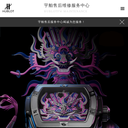
宇舶售后维修服务中心

HUBLOTFW MAINTENANCE

宇舶售后服务中心竭诚为您服务！
中心介绍
联系我们