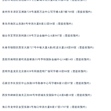
内蒙古自治区兴安盟市乌兰浩特市兴安大街宇舶售后服务中心（需提前预约）
山西省大同市平城区迎宾街宇舶售后服务中心（需提前预约）
泉州市丰泽区宝洲路729号浦西万达中心写字楼A座7楼709室（需提前预约）
山西省晋城市城区黄华街宇舶售后服务中心（需提前预约）
山西省晋中市榆次区顺城街宇舶售后服务中心（需提前预约）
青岛市南区山东路6号华润大厦B座22层04室（需提前预约）
山西省临汾市尧都区解放路宇舶售后服务中心（需提前预约）
山西省吕梁市离石区永宁中路与建设街交叉口宇舶售后服务中心（需提前预约）
烟台市芝罘区胜利路139号万达金融中心A座907室（需提前预约）
山西省朔州市朔城区怡西路与鄯阳西街交汇处宇舶售后服务中心（需提前预约）
长春市朝阳区西安大路727号中银大厦A座(旺进大厦)18层09室（需提前预约）
山西省忻州市忻府区和平东街与七一南路交叉口宇舶售后服务中心（需提前预约）
山西省阳泉市郊区平阳东街与新城大道交叉口宇舶售后服务中心（需提前预约）
贵阳市南明区都司高架桥路33号亨特国际金融中心14楼14D（需提前预约）
山西省运城市盐湖区河东街宇舶售后服务中心（需提前预约）
山西省长治市潞州区英雄中路宇舶售后服务中心（需提前预约）
昆明市盘龙区北京路928号同德昆明广场写字楼10层06室（需提前预约）
山西省太原市迎泽区迎泽街道解放路15号亨得利名表维修授权店3楼宇舶售后服务中心（需提前预约）
石家庄市长安区中山东路39号勒泰中心写字楼B座13层07室（需提前预约）
天津市和平区赤峰道136号天津国际金融中心26层2603室宇舶售后服务中心（需提前预约）
安徽省安庆市迎江区人民路宇舶售后服务中心（需提前预约）
西安市碑林区南关正街88号华侨城长安国际中心E座6楼10室（需提前预约）
安徽省蚌埠市蚌山区淮河路宇舶售后服务中心（需提前预约）
安徽省亳州市谯城区魏武大道宇舶售后服务中心（需提前预约）
海口市龙华区金贸东路5号海口华润大厦B座17层1707室（需提前预约）