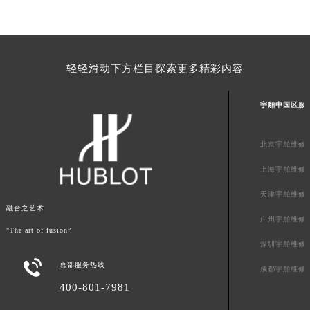
甘肃省嘉峪关市雄关区新华中路宇舶售后服务中心（需提前预约）
甘肃省金昌市金川区北京路宇舶售后服务中心（需提前预约）
甘肃省酒泉市肃州区西大街宇舶售后服务中心（需提前预约）
甘肃省临夏市城南街道团结路宇舶售后服务中心（需提前预约）
轻轻滑动下方栏目探索更多精彩内容
甘肃省陇南市武都区人民路宇舶售后服务中心（需提前预约）
甘肃省平凉市崆峒区西大街宇舶售后服务中心（需提前预约）
宇舶中国区服
甘肃省庆阳市西峰区南大街宇舶售后服务中心（需提前预约）
甘肃省天水市秦州区民主路宇舶售后服务中心（需提前预约）
北京宇舶维修
甘肃省武威市凉州区迎宾路宇舶售后服务中心（需提前预约）
上海宇舶维修
甘肃省张掖市甘州区民乐北路宇舶售后服务中心（需提前预约）
宁夏回族自治区固原市原州区文化街宇舶售后服务中心（需提前预约）
天津宇舶维修
融合之艺术
宁夏回族自治区石嘴山市大武口区贺兰山路宇舶售后服务中心（需提前预约）
广州宇舶维修
"The art of fusion”
宁夏回族自治区吴忠市利通区开元大道宇舶售后服务中心（需提前预约）
深圳宇舶维修
宁夏回族自治区银川市兴庆区新华东路97号新百中心C馆一层C1-18号商铺宇舶售后服务中心（需提前预约）

总部服务热线
成都宇舶维修
宁夏回族自治区中卫市沙坡头区鼓楼东街宇舶售后服务中心（需提前预约）
400-801-7981
青海省果洛藏族自治州玛沁县团结路宇舶售后服务中心（需提前预约）