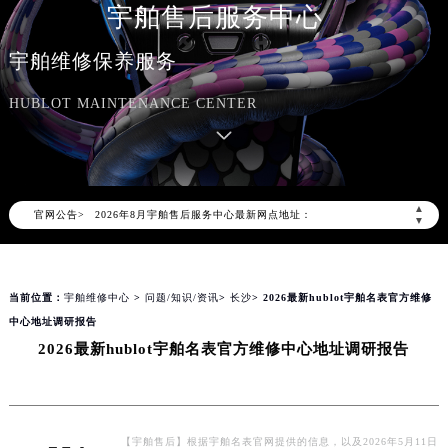
宇舶售后服务中心
宇舶维修保养服务
HUBLOT MAINTENANCE CENTER
2026年8月宇舶中国区售后服务网络优化升级公告
2026年8月宇舶全国官方售后客户服务热线：400-801-7981
宇舶官方全国统一服务热线400-801-7981，服务覆盖中国大陆、香港、澳门、台湾全部区域（非大陆需加拨“+86”）
2026年8月宇舶售后服务中心最新网点地址：
▲
官网公告>
▼
北京市朝阳区建国门外大街甲6号华熙国际中心写字楼D座11层1102室（北京总部）（需提前预约）
北京市东城区东长安街1号东方广场写字楼W3座6层602室（需提前预约）
天津市和平区赤峰道136号天津国际金融中心写字楼26层2603室（需提前预约）
当前位置：
宇舶维修中心
>
问题/知识/资讯
>
长沙
> 2026最新hublot宇舶名表官方维修
上海市徐汇区虹桥路3号港汇中心写字楼2座37层3705室（需提前预约）
中心地址调研报告
上海市黄浦区南京东路299号宏伊国际广场写字楼8层806室（需提前预约）
2026最新hublot宇舶名表官方维修中心地址调研报告
南京市秦淮区中山南路1号（新街口）南京中心写字楼22层C1-1室（需提前预约）
常州市新北区龙锦路1590号现代传媒中心写字楼5号楼10层1008室（需提前预约）
徐州市鼓楼区淮海东路29号苏宁广场IFC国际金融中心写字楼35层3508室（需提前预约）
【宇舶售后】根据宇舶名表官网提供的信息，以及2026年5月11日