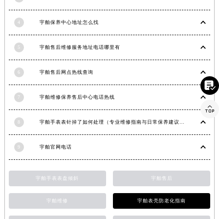
河南省许昌市魏都区建安大道与八龙路交叉口宇舶售后服务中心（需提前预约）
河南省郑州市二七区民主路10号华润大厦29层2905室宇舶售后服务中心（需提前预约）
4
宇舶保养中心地址怎么找
河南省周口市川汇区七一路宇舶售后服务中心（需提前预约）
河南省驻马店市驿城区乐山大道与置地大道交叉口宇舶售后服务中心（需提前预约）
5
宇舶售后维修服务地址电话哪里有
湖北省鄂州市鄂城区文星大道宇舶售后服务中心（需提前预约）
湖北省黄冈市黄州区赤壁大道宇舶售后服务中心（需提前预约）
6
宇舶售后网点热线查询

湖北省黄石市黄石港区武汉路宇舶售后服务中心（需提前预约）
湖北省荆门市东宝中天街步行街宇舶售后服务中心（需提前预约）
7
宇舶维修保养售后中心电话热线

湖北省荆州市荆州区荆中路宇舶售后服务中心（需提前预约）
8
宇舶手表表针掉了如何处理（专业维修指南与日常保养建议）
湖北省十堰市茅箭区人民北路宇舶售后服务中心（需提前预约）
湖北省随州市曾都区青年路宇舶售后服务中心（需提前预约）
9
宇舶官网电话
湖北省咸宁市咸安区长安大道宇舶售后服务中心（需提前预约）
湖北省襄阳市樊城区长虹路与人民路交叉口宇舶售后服务中心（需提前预约）
湖北省孝感市孝南区复兴大道宇舶售后服务中心（需提前预约）
宇舶手表表盘倾斜
宇舶售后
湖北省宜昌市西陵区夷陵大道与港窑路宇舶售后服务中心（需提前预约）
宇舶维修
宇舶表壳防老化指南
湖南省常德市武陵区人民路宇舶售后服务中心（需提前预约）