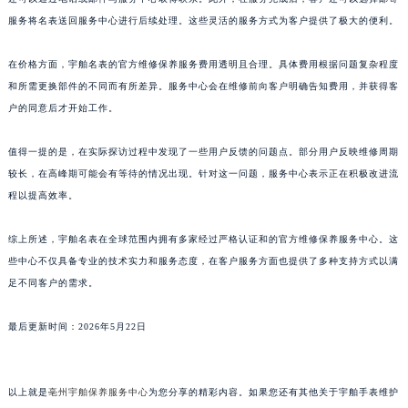
江西省南昌市红谷滩新区红谷中大道998号绿地双子塔（中央广场）A1座办公楼14层1407室宇舶售后服务中心（需提前预约）
服务将名表送回服务中心进行后续处理。这些灵活的服务方式为客户提供了极大的便利。
立即预约
江西省萍乡市安源区萍安北大道与康庄路交叉口宇舶售后服务中心（需提前预约）
提前预约免排队，到店即享服务
在价格方面，宇舶名表的官方维修保养服务费用透明且合理。具体费用根据问题复杂程度
江西省上饶市信州区滨江西路宇舶售后服务中心（需提前预约）
预约时间有变无需取消，可随时重新预约
和所需更换部件的不同而有所差异。服务中心会在维修前向客户明确告知费用，并获得客
江西省新余市渝水区北湖西路宇舶售后服务中心（需提前预约）
户的同意后才开始工作。
江西省宜春市袁州区中山中路宇舶售后服务中心（需提前预约）
江西省鹰潭市月湖区胜利东路宇舶售后服务中心（需提前预约）
值得一提的是，在实际探访过程中发现了一些用户反馈的问题点。部分用户反映维修周期
山东省德州市德城区东风中路宇舶售后服务中心（需提前预约）
较长，在高峰期可能会有等待的情况出现。针对这一问题，服务中心表示正在积极改进流
程以提高效率。
山东省东营市东营区济南路宇舶售后服务中心（需提前预约）
山东省济南市历下区经十路11111号华润中心写字楼（万象城）15层1508室宇舶售后服务中心（需提前预约）
综上所述，宇舶名表在全球范围内拥有多家经过严格认证和的官方维修保养服务中心。这
山东省济宁市任城区太白楼路宇舶售后服务中心（需提前预约）
些中心不仅具备专业的技术实力和服务态度，在客户服务方面也提供了多种支持方式以满
山东省莱芜市文化南路8号银座商城名表维修一楼名表维修宇舶售后服务中心（需提前预约）
足不同客户的需求。
山东省临沂市兰山区解放路宇舶售后服务中心（需提前预约）
山东省日照市东港区烟台路宇舶售后服务中心（需提前预约）
最后更新时间：2026年5月22日
山东省泰安市泰山区财源街道泰山大街宇舶售后服务中心（需提前预约）
山东省威海市环翠区新威海路89号振华商厦一楼名表维修宇舶售后服务中心（需提前预约）
以上就是
亳州宇舶保养服务中心
为您分享的精彩内容。如果您还有其他关于宇舶手表维护
山东省潍坊市奎文区东风东街宇舶售后服务中心（需提前预约）