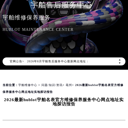
宇舶售后服务中心
宇舶维修保养服务
HUBLOT MAINTENANCE CENTER
2026年8月宇舶中国区售后服务网络优化升级公告
2026年8月宇舶全国官方售后客户服务热线：400-801-7981
宇舶官方全国统一服务热线400-801-7981，服务覆盖中国大陆、香港、澳门、台湾全部区域（非大陆需加拨“+86”）
2026年8月宇舶售后服务中心最新网点地址：
▲
官网公告>
北京市朝阳区建国门外大街甲6号华熙国际中心写字楼D座11层1102室（北京总部）（需提前预约）
▼
北京市东城区东长安街1号东方广场写字楼W3座6层602室（需提前预约）
天津市和平区赤峰道136号天津国际金融中心写字楼26层2603室（需提前预约）
当前位置：
宇舶维修中心
>
问题/知识/资讯
>
亳州
> 2026最新hublot宇舶名表官方维修
上海市徐汇区虹桥路3号港汇中心写字楼2座37层3705室（需提前预约）
保养服务中心网点地址实地探访报告
上海市黄浦区南京东路299号宏伊国际广场写字楼8层806室（需提前预约）
2026最新hublot宇舶名表官方维修保养服务中心网点地址实
南京市秦淮区中山南路1号（新街口）南京中心写字楼22层C1-1室（需提前预约）
地探访报告
常州市新北区龙锦路1590号现代传媒中心写字楼5号楼10层1008室（需提前预约）
徐州市鼓楼区淮海东路29号苏宁广场IFC国际金融中心写字楼35层3508室（需提前预约）
扬州市邗江区国展路29号星耀天地写字楼1号楼18层1803室（需提前预约）