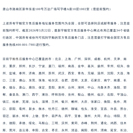
安徽省滁州市琅琊区南谯北路宇舶售后服务中心（需提前预约）
唐山市路南区新华东道100号万达广场写字楼A座10层1002室（需提前预约）
安徽省阜阳市颍州区颍州北路宇舶售后服务中心（需提前预约）
安徽省淮北市相山区淮海路宇舶售后服务中心（需提前预约）
上述所有宇舶官方售后服务地址服务范围均为全国，全部可选择到店或邮寄服务，注意提
前预约即可。截至2026年5月22日，最新宇舶官方售后服务中心网点布局已覆盖34个省级
安徽省淮南市田家庵区国庆中路宇舶售后服务中心（需提前预约）
行政区，中国所有省份均可找到宇舶的官方售后服务门店，注意需拨打宇舶全国官方售后
安徽省黄山市屯溪区黄山西路宇舶售后服务中心（需提前预约）
服务热线400-801-7981进行预约。
安徽省六安市金安区解放中路宇舶售后服务中心（需提前预约）
安徽省马鞍山市雨山区湖南西路宇舶售后服务中心（需提前预约）
目前
宇舶售后
服务中心已覆盖的市：北京、上海、广州、深圳、成都、杭州、天津、南
安徽省宿州市埇桥区人民中路宇舶售后服务中心（需提前预约）
京、重庆、郑州、长沙、宁波、厦门、福州、南昌、金华、嘉兴、扬州、常州、绍兴、徐
安徽省铜陵市铜官区石城大道宇舶售后服务中心（需提前预约）
州、盐城、泰州、济南、惠州、苏州、武汉、西安、青岛、无锡、温州、沈阳、大连、海
口、三亚、佛山、东莞、珠海、哈尔滨、合肥、昆明、太原、石家庄、南宁、南通、长
安徽省芜湖市镜湖区中山路步行街宇舶售后服务中心（需提前预约）
春、烟台、唐山、廊坊、保定、贵阳、泉州、台州、湖州、中山、乌鲁木齐、洛阳、邯
安徽省宣城市宣州区叠嶂西路宇舶售后服务中心（需提前预约）
郸、秦皇岛、澳门、西宁、潍坊、呼和浩特、沧州、鞍山、赣州、临沂、岳阳、平顶山、
福建省龙岩市新罗区九一南路宇舶售后服务中心（需提前预约）
镇江、桂林、芜湖、汕头、淄博、兰州、银川、郴州、大庆、张家口、衡阳、焦作、周
福建省南平市建阳区人民西路宇舶售后服务中心（需提前预约）
口、邵阳、亳州、新乡、衡水、牡丹江、德州、聊城、包头、淮安、宜昌、许昌、邢台、
福建省宁德市蕉城区天湖东路宇舶售后服务中心（需提前预约）
宿迁、丽水、蚌埠、上饶、晋中、葫芦岛、四平、宜春、滁州、大同、舟山、绵阳、天
福建省莆田市城厢区霞林街道荔华东大道宇舶售后服务中心（需提前预约）
水、德阳、承德、绥化、马鞍山、三明、滨州、黄冈、赤峰、荆州、通化、鸡西、佳木
斯、黑河、连云港、阜阳、吉安、枣庄、永州、清远、揭阳、梧州、渭南、延安、长治、
福建省三明市三元区东乾二路宇舶售后服务中心（需提前预约）