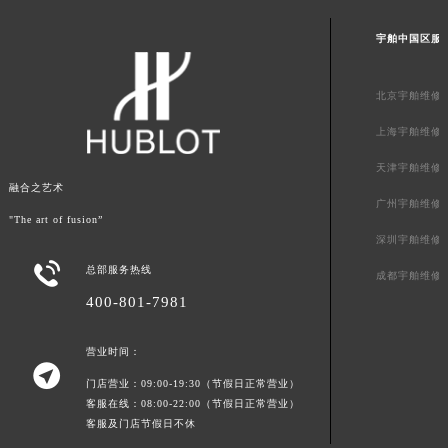
青海省海东市乐都区滨河路宇舶售后服务中心（需提前预约）
宇舶中国区服
青海省海南藏族自治州共和县青海湖大街宇舶售后服务中心（需提前预约）
青海省海西蒙古族藏族自治州德令哈市柴达木路宇舶售后服务中心（需提前预约）
北京宇舶维修
青海省黄南藏族自治州同仁市德合隆路宇舶售后服务中心（需提前预约）
上海宇舶维修
青海省西宁市城西区海湖新区西关大道宇舶售后服务中心（需提前预约）
青海省玉树藏族自治州结古镇胜利路宇舶售后服务中心（需提前预约）
天津宇舶维修
融合之艺术
陕西省安康市汉滨区金州路宇舶售后服务中心（需提前预约）
广州宇舶维修
陕西省宝鸡市渭滨区经二路宇舶售后服务中心（需提前预约）
"The art of fusion”
深圳宇舶维修
陕西省汉中市汉台区北大街宇舶售后服务中心（需提前预约）

总部服务热线
陕西省商洛市商州区州城街宇舶售后服务中心（需提前预约）
成都宇舶维修
400-801-7981
陕西省铜川市王益区红旗街宇舶售后服务中心（需提前预约）
陕西省渭南市临渭区东风大街宇舶售后服务中心（需提前预约）
营业时间：
陕西省咸阳市秦都区沣西新城统一西路与白马河路交汇处宇舶售后服务中心（需提前预约）

门店营业：09:00-19:30（节假日正常营业）
陕西省延安市宝塔区中心街宇舶售后服务中心（需提前预约）
客服在线：08:00-22:00（节假日正常营业）
陕西省榆林市榆阳区长兴路宇舶售后服务中心（需提前预约）
客服及门店节假日不休
新疆维吾尔自治区阿克苏市东大街宇舶售后服务中心（需提前预约）