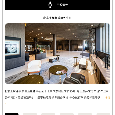
宇舶保养
广西壮族自治区来宾市兴宾区桂中大道宇舶售后服务中心（需提前预约）
广西壮族自治区柳州市城中区中山中路宇舶售后服务中心（需提前预约）
北京宇舶售后服务中心
广西壮族自治区钦州市钦南区金海湾东大街宇舶售后服务中心（需提前预约）
广西壮族自治区梧州市万秀区龙湖镇高旺路宇舶售后服务中心（需提前预约）
广西壮族自治区玉林市玉州区金玉路宇舶售后服务中心（需提前预约）
海南省儋州市儋州市那大镇兰洋北路宇舶售后服务中心（需提前预约）
海南省东方市八所镇解放西路宇舶售后服务中心（需提前预约）
海南省琼海市嘉积镇东风路宇舶售后服务中心（需提前预约）
海南省三沙市西沙区西沙群岛永兴岛北京路宇舶售后服务中心（需提前预约）
海南省三亚市吉阳区迎宾路宇舶售后服务中心（需提前预约）
海南省万宁市万城镇解放路宇舶售后服务中心（需提前预约）
海南省文昌市文城镇教育东路宇舶售后服务中心（需提前预约）
北京王府井宇舶售后服务中心位于北京市东城区东长安街1号王府井东方广场W3座6
上
海南省五指山市通什镇三月三大道宇舶售后服务中心（需提前预约）
层602室（需提前预约），是宇舶维修保养服务网点,中心技师均接受标准培训....
详情
预
香港特别行政区尖沙咀区油尖旺区广东道宇舶售后服务中心（需提前预约）
>
香港特别行政区金钟区中西区金钟道宇舶售后服务中心（需提前预约）
香港特别行政区九龙区油尖旺区弥敦道宇舶售后服务中心（需提前预约）