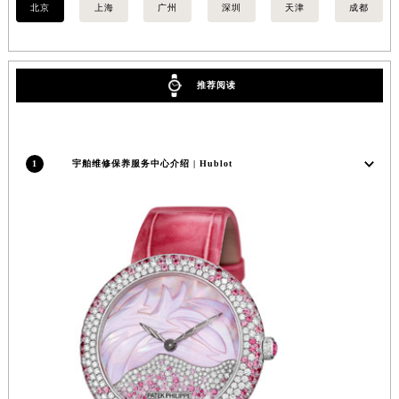
北京
上海
广州
深圳
天津
成都
香港特别行政区铜锣湾区湾仔区轩尼诗道宇舶售后服务中心（需提前预约）
河南省安阳市文峰区解放大道宇舶售后服务中心（需提前预约）
河南省鹤壁市淇滨区九州路宇舶售后服务中心（需提前预约）
推荐阅读
河南省济源市沁园街道济水大道宇舶售后服务中心（需提前预约）
河南省焦作市解放区解放路宇舶售后服务中心（需提前预约）
河南省开封市鼓楼区中山路宇舶售后服务中心（需提前预约）
1
宇舶维修保养服务中心介绍 | Hublot
河南省洛阳市西工区中州中路与解放路交叉口宇舶售后服务中心（需提前预约）
河南省漯河市源汇区交通路宇舶售后服务中心（需提前预约）
河南省南阳市宛城区范蠡东路与南都路交叉口宇舶售后服务中心（需提前预约）
河南省平顶山市卫东区建设路宇舶售后服务中心（需提前预约）
河南省濮阳市大华龙区开州路绿城路交叉口宇舶售后服务中心（需提前预约）
河南省三门峡市湖滨区和平路宇舶售后服务中心（需提前预约）
河南省商丘市梁园区神火大道宇舶售后服务中心（需提前预约）
河南省新乡市红旗区人民路宇舶售后服务中心（需提前预约）
河南省信阳市浉河区东方红大道宇舶售后服务中心（需提前预约）
河南省许昌市魏都区建安大道与八龙路交叉口宇舶售后服务中心（需提前预约）