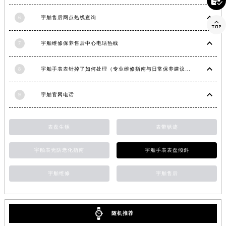

湖南省衡阳市雁峰区解放路宇舶售后服务中心（需提前预约）
6
宇舶售后网点热线查询

湖南省怀化市鹤城区迎丰中路宇舶售后服务中心（需提前预约）
湖南省娄底市娄星区长青街宇舶售后服务中心（需提前预约）
7
宇舶维修保养售后中心电话热线
湖南省邵阳市双清区东风路宇舶售后服务中心（需提前预约）
湖南省湘潭市雨湖区莲城大道宇舶售后服务中心（需提前预约）
8
宇舶手表表针掉了如何处理（专业维修指南与日常保养建议）
湖南省益阳市赫山区桃花仑路宇舶售后服务中心（需提前预约）
9
宇舶官网电话
湖南省永州市冷水滩区永州大道与中兴路交叉口宇舶售后服务中心（需提前预约）
湖南省岳阳市岳阳楼区东茅岭路宇舶售后服务中心（需提前预约）
湖南省张家界市永定区解放路宇舶售后服务中心（需提前预约）
表盘生锈
表带锈迹
湖南省长沙市芙蓉区建湘路393号世茂环球金融中心写字楼10层1013室宇舶售后服务中心（需提前预约）
宇舶表壳防老化指南
宇舶手表表盘倾斜
湖南省株洲市芦淞区建设南路宇舶售后服务中心（需提前预约）
甘肃省白银市白银区北京路宇舶售后服务中心（需提前预约）
宇舶维修
宇舶售后
甘肃省定西市安定区解放路宇舶售后服务中心（需提前预约）
甘肃省敦煌市沙州镇阳关中路宇舶售后服务中心（需提前预约）
甘肃省合作市人民街宇舶售后服务中心（需提前预约）
随机推荐
甘肃省嘉峪关市雄关区新华中路宇舶售后服务中心（需提前预约）