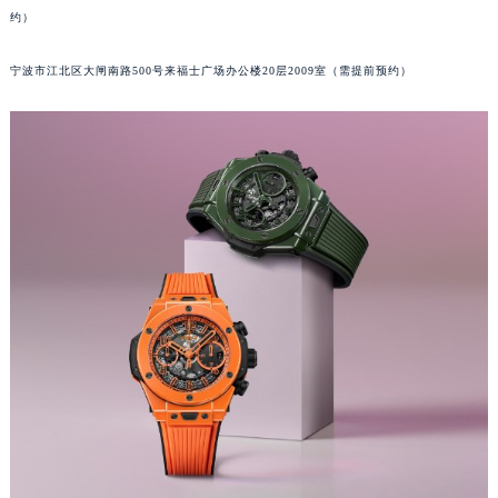
约）
南宁市青秀区金湖路59号地王大厦12楼1224室（需提前预约）
合肥市蜀山区潜山路111号万象城华润大厦B座12楼03室（需提前预约）
宁波市江北区大闸南路500号来福士广场办公楼20层2009室（需提前预约）
泉州市丰泽区宝洲路729号浦西万达中心写字楼A座7楼709室（需提前预约）
青岛市南区山东路6号华润大厦B座22层04室（需提前预约）
烟台市芝罘区胜利路139号万达金融中心A座907室（需提前预约）
长春市朝阳区西安大路727号中银大厦A座(旺进大厦)18层09室（需提前预约）
贵阳市南明区都司高架桥路33号亨特国际金融中心14楼14D（需提前预约）
昆明市盘龙区北京路928号同德昆明广场写字楼10层06室（需提前预约）
石家庄市长安区中山东路39号勒泰中心写字楼B座13层07室（需提前预约）
西安市碑林区南关正街88号华侨城长安国际中心E座6楼10室（需提前预约）
海口市龙华区金贸东路5号海口华润大厦B座17层1707室（需提前预约）
唐山市路南区新华东道100号万达广场写字楼A座10层1002室（需提前预约）
台州市椒江区东海大道1800号腾达中心东1幢20楼2002室（需提前预约）
内蒙古自治区呼和浩特市玉泉区大学西街70号华润万象城写字楼（鄂尔多斯大厦）23层2326室（需提前预约）
甘肃省兰州市七里河区西津西路16号兰州中心写字楼21层2102室（需提前预约）
重庆市解放碑渝中区民权路28号英利国际金融中心写字楼20层01室（需提前预约）