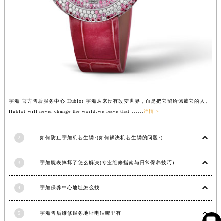
河南省郑州市二七区民主路10号华润大厦29层2905室宇舶售后服务中心（需提前预约）
河南省周口市川汇区七一路宇舶售后服务中心（需提前预约）
河南省驻马店市驿城区乐山大道与置地大道交叉口宇舶售后服务中心（需提前预约）
湖北省鄂州市鄂城区文星大道宇舶售后服务中心（需提前预约）
湖北省黄冈市黄州区赤壁大道宇舶售后服务中心（需提前预约）
湖北省黄石市黄石港区武汉路宇舶售后服务中心（需提前预约）
湖北省荆门市东宝中天街步行街宇舶售后服务中心（需提前预约）
宇舶 官方售后服务中心 Hublot 宇舶从来没有改变世界，而是把它留给佩戴它的人。
湖北省荆州市荆州区荆中路宇舶售后服务中心（需提前预约）
Hublot will never change the world.we leave that ......
详情 >
湖北省十堰市茅箭区人民北路宇舶售后服务中心（需提前预约）
湖北省随州市曾都区青年路宇舶售后服务中心（需提前预约）
2
如何防止宇舶机芯生锈?(如何解决机芯生锈的问题?)
湖北省咸宁市咸安区长安大道宇舶售后服务中心（需提前预约）
3
宇舶腕表摔坏了怎么解决(专业维修指南与日常保养技巧)
湖北省襄阳市樊城区长虹路与人民路交叉口宇舶售后服务中心（需提前预约）
湖北省孝感市孝南区复兴大道宇舶售后服务中心（需提前预约）
4
宇舶保养中心地址怎么找
湖北省宜昌市西陵区夷陵大道与港窑路宇舶售后服务中心（需提前预约）
湖南省常德市武陵区人民路宇舶售后服务中心（需提前预约）
5
宇舶售后维修服务地址电话哪里有
湖南省郴州市北湖区国庆北路宇舶售后服务中心（需提前预约）