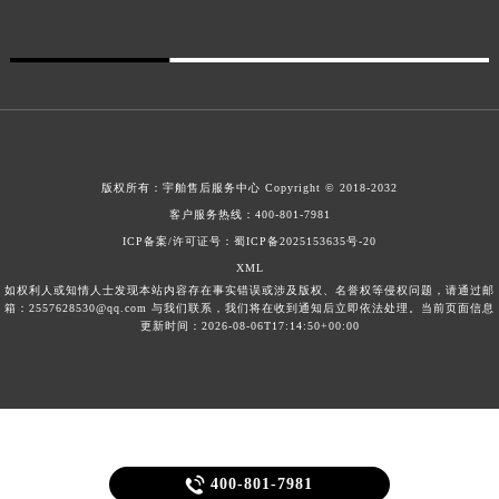
新疆维吾尔自治区阿拉尔市胜利大道宇舶售后服务中心（需提前预约）
新疆维吾尔自治区阿拉山口市友好路宇舶售后服务中心（需提前预约）
新疆维吾尔自治区阿勒泰市解放路宇舶售后服务中心（需提前预约）
新疆维吾尔自治区阿图什市光明路宇舶售后服务中心（需提前预约）
新疆维吾尔自治区白杨市军垦路宇舶售后服务中心（需提前预约）
新疆维吾尔自治区北屯市团结路宇舶售后服务中心（需提前预约）
版权所有：
宇舶售后服务中心
Copyright © 2018-2032
新疆维吾尔自治区博乐市博乐市北京路宇舶售后服务中心（需提前预约）
客户服务热线：
400-801-7981
ICP备案/许可证号：蜀ICP备2025153635号-20
新疆维吾尔自治区昌吉市延安北路宇舶售后服务中心（需提前预约）
XML
新疆维吾尔自治区阜康市博峰路宇舶售后服务中心（需提前预约）
如权利人或知情人士发现本站内容存在事实错误或涉及版权、名誉权等侵权问题，请通过邮
新疆维吾尔自治区哈密市伊州区建国北路宇舶售后服务中心（需提前预约）
箱：2557628530@qq.com 与我们联系，我们将在收到通知后立即依法处理。当前页面信息
更新时间：2026-08-06T17:14:50+00:00
新疆维吾尔自治区和田市和田市北京西路宇舶售后服务中心（需提前预约）
新疆维吾尔自治区胡杨河市胡杨河市胡杨路宇舶售后服务中心（需提前预约）
新疆维吾尔自治区霍尔果斯市亚欧北路宇舶售后服务中心（需提前预约）
新疆维吾尔自治区喀什市解放北路宇舶售后服务中心（需提前预约）
新疆维吾尔自治区可克达拉市幸福路宇舶售后服务中心（需提前预约）

400-801-7981
新疆维吾尔自治区克拉玛依市克拉玛依区友谊路宇舶售后服务中心（需提前预约）