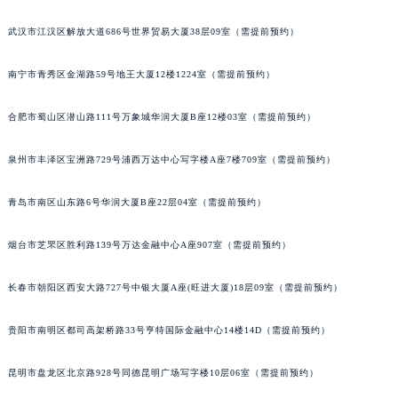
安徽省阜阳市颍州区颍州北路宇舶售后服务中心（需提前预约）
武汉市江汉区解放大道686号世界贸易大厦38层09室（需提前预约）
安徽省淮北市相山区淮海路宇舶售后服务中心（需提前预约）
安徽省淮南市田家庵区国庆中路宇舶售后服务中心（需提前预约）
南宁市青秀区金湖路59号地王大厦12楼1224室（需提前预约）
安徽省黄山市屯溪区黄山西路宇舶售后服务中心（需提前预约）
安徽省六安市金安区解放中路宇舶售后服务中心（需提前预约）
合肥市蜀山区潜山路111号万象城华润大厦B座12楼03室（需提前预约）
安徽省马鞍山市雨山区湖南西路宇舶售后服务中心（需提前预约）
泉州市丰泽区宝洲路729号浦西万达中心写字楼A座7楼709室（需提前预约）
安徽省宿州市埇桥区人民中路宇舶售后服务中心（需提前预约）
安徽省铜陵市铜官区石城大道宇舶售后服务中心（需提前预约）
青岛市南区山东路6号华润大厦B座22层04室（需提前预约）
安徽省芜湖市镜湖区中山路步行街宇舶售后服务中心（需提前预约）
安徽省宣城市宣州区叠嶂西路宇舶售后服务中心（需提前预约）
烟台市芝罘区胜利路139号万达金融中心A座907室（需提前预约）
福建省龙岩市新罗区九一南路宇舶售后服务中心（需提前预约）
长春市朝阳区西安大路727号中银大厦A座(旺进大厦)18层09室（需提前预约）
福建省南平市建阳区人民西路宇舶售后服务中心（需提前预约）
福建省宁德市蕉城区天湖东路宇舶售后服务中心（需提前预约）
贵阳市南明区都司高架桥路33号亨特国际金融中心14楼14D（需提前预约）
福建省莆田市城厢区霞林街道荔华东大道宇舶售后服务中心（需提前预约）
福建省三明市三元区东乾二路宇舶售后服务中心（需提前预约）
昆明市盘龙区北京路928号同德昆明广场写字楼10层06室（需提前预约）
福建省漳州市龙文区步港路宇舶售后服务中心（需提前预约）