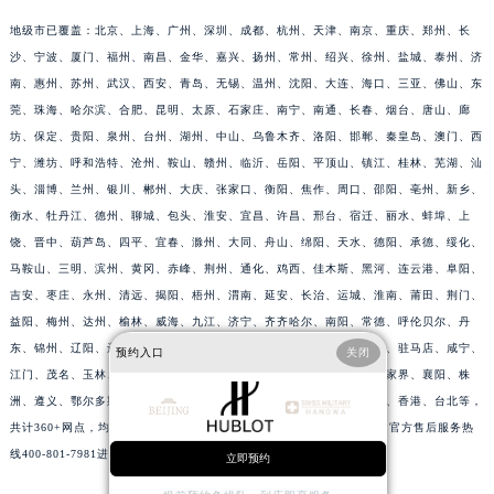
江西省萍乡市安源区萍安北大道与康庄路交叉口宇舶售后服务中心（需提前预约）
地级市已覆盖：北京、上海、广州、深圳、成都、杭州、天津、南京、重庆、郑州、长
江西省上饶市信州区滨江西路宇舶售后服务中心（需提前预约）
沙、宁波、厦门、福州、南昌、金华、嘉兴、扬州、常州、绍兴、徐州、盐城、泰州、济
江西省新余市渝水区北湖西路宇舶售后服务中心（需提前预约）
南、惠州、苏州、武汉、西安、青岛、无锡、温州、沈阳、大连、海口、三亚、佛山、东
莞、珠海、哈尔滨、合肥、昆明、太原、石家庄、南宁、南通、长春、烟台、唐山、廊
江西省宜春市袁州区中山中路宇舶售后服务中心（需提前预约）
坊、保定、贵阳、泉州、台州、湖州、中山、乌鲁木齐、洛阳、邯郸、秦皇岛、澳门、西
江西省鹰潭市月湖区胜利东路宇舶售后服务中心（需提前预约）
宁、潍坊、呼和浩特、沧州、鞍山、赣州、临沂、岳阳、平顶山、镇江、桂林、芜湖、汕
山东省德州市德城区东风中路宇舶售后服务中心（需提前预约）
头、淄博、兰州、银川、郴州、大庆、张家口、衡阳、焦作、周口、邵阳、亳州、新乡、
山东省东营市东营区济南路宇舶售后服务中心（需提前预约）
衡水、牡丹江、德州、聊城、包头、淮安、宜昌、许昌、邢台、宿迁、丽水、蚌埠、上
山东省济南市历下区经十路11111号华润中心写字楼（万象城）15层1508室宇舶售后服务中心（需提前预约）
饶、晋中、葫芦岛、四平、宜春、滁州、大同、舟山、绵阳、天水、德阳、承德、绥化、
山东省济宁市任城区太白楼路宇舶售后服务中心（需提前预约）
马鞍山、三明、滨州、黄冈、赤峰、荆州、通化、鸡西、佳木斯、黑河、连云港、阜阳、
吉安、枣庄、永州、清远、揭阳、梧州、渭南、延安、长治、运城、淮南、莆田、荆门、
山东省莱芜市文化南路8号银座商城名表维修一楼名表维修宇舶售后服务中心（需提前预约）
益阳、梅州、达州、榆林、威海、九江、济宁、齐齐哈尔、南阳、常德、呼伦贝尔、丹
山东省临沂市兰山区解放路宇舶售后服务中心（需提前预约）
东、锦州、辽阳、辽源、衢州、安庆、龙岩、宁德、鹰潭、泰安、商丘、驻马店、咸宁、
预约入口
关闭
山东省日照市东港区烟台路宇舶售后服务中心（需提前预约）
江门、茂名、玉林、乐山、南充、雅安、宝鸡、柳州、拉萨、丽江、张家界、襄阳、株
山东省泰安市泰山区财源街道泰山大街宇舶售后服务中心（需提前预约）
洲、遵义、鄂尔多斯、阳泉、昆山、黄石、湘潭、十堰、漳州、攀枝花、香港、台北等，
山东省威海市环翠区新威海路89号振华商厦一楼名表维修宇舶售后服务中心（需提前预约）
共计360+网点，均有宇舶官方售后服务网点，详细信息需拨打宇舶全国官方售后服务热
山东省潍坊市奎文区东风东街宇舶售后服务中心（需提前预约）
线400-801-7981进行咨询。
立即预约
山东省枣庄市滕州市北辛路与善国路交叉口宇舶售后服务中心（需提前预约）