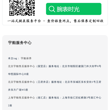
广东省汕尾市城区香洲街道园林社区翠园街宇舶售后服务中心（需提前预约）
广东省韶关市武江区芙蓉新区与老城中心交汇处宇舶售后服务中心（需提前预约）
广东省深圳市罗湖区深南东路5001号华润大厦17层1701室宇舶售后服务中心（需提前预约）
广东省阳江市江城区东风一路宇舶售后服务中心（需提前预约）
广东省云浮市云城区金山路宇舶售后服务中心（需提前预约）
广东省湛江市赤坎区观海北路宇舶售后服务中心（需提前预约）
宇舶服务中心
广东省肇庆市端州区信安大道与砚都大道交汇处宇舶售后服务中心（需提前预约）
广西壮族自治区百色市右江区中山二路宇舶售后服务中心（需提前预约）
本文tag：
宇舶保养
广西壮族自治区北海市海城区北京路宇舶售后服务中心（需提前预约）
北京宇舶售后服务中心
（国贸店）服务地址：北京市朝阳区建国门外大街甲6号
广西壮族自治区崇左市江州区石景林街道友谊大道与丽川路交汇处宇舶售后服务中心（需提前预约）
广西壮族自治区防城港市港口区金花茶大道宇舶售后服务中心（需提前预约）
华熙国际中心D座
广西壮族自治区贵港市港北区港城街道布山大道与仙衣路交叉口宇舶售后服务中心（需提前预约）
北京宇舶售后服务中心
（王府井店）服务地址：北京市东城区东长安街1号王府
广西壮族自治区桂林市秀峰区红岭路宇舶售后服务中心（需提前预约）
井东方广场W3座
广西壮族自治区河池市金城江区金城江街道朝阳路宇舶售后服务中心（需提前预约）
上海宇舶售后服务中心
（港汇店）服务地址：上海市徐汇区虹桥路3号港汇中心
广西壮族自治区贺州市八步区城东街道灵峰南路宇舶售后服务中心（需提前预约）
2座
广西壮族自治区来宾市兴宾区桂中大道宇舶售后服务中心（需提前预约）