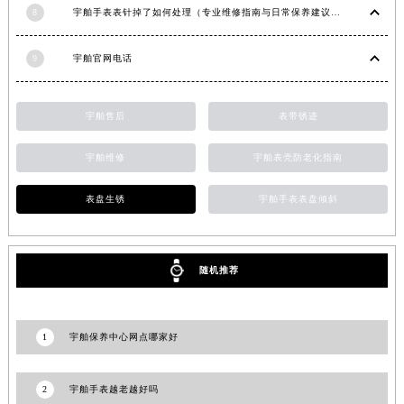
8
宇舶手表表针掉了如何处理（专业维修指南与日常保养建议）
青海省海南藏族自治州共和县青海湖大街宇舶售后服务中心（需提前预约）
青海省海西蒙古族藏族自治州德令哈市柴达木路宇舶售后服务中心（需提前预约）
9
宇舶官网电话
青海省黄南藏族自治州同仁市德合隆路宇舶售后服务中心（需提前预约）
青海省西宁市城西区海湖新区西关大道宇舶售后服务中心（需提前预约）
宇舶售后
表带锈迹
青海省玉树藏族自治州结古镇胜利路宇舶售后服务中心（需提前预约）
陕西省安康市汉滨区金州路宇舶售后服务中心（需提前预约）
宇舶维修
宇舶表壳防老化指南
陕西省宝鸡市渭滨区经二路宇舶售后服务中心（需提前预约）
陕西省汉中市汉台区北大街宇舶售后服务中心（需提前预约）
表盘生锈
宇舶手表表盘倾斜
陕西省商洛市商州区州城街宇舶售后服务中心（需提前预约）
陕西省铜川市王益区红旗街宇舶售后服务中心（需提前预约）
陕西省渭南市临渭区东风大街宇舶售后服务中心（需提前预约）
随机推荐
陕西省咸阳市秦都区沣西新城统一西路与白马河路交汇处宇舶售后服务中心（需提前预约）
陕西省延安市宝塔区中心街宇舶售后服务中心（需提前预约）
1
宇舶保养中心网点哪家好
陕西省榆林市榆阳区长兴路宇舶售后服务中心（需提前预约）
新疆维吾尔自治区阿克苏市东大街宇舶售后服务中心（需提前预约）
2
宇舶手表越老越好吗
新疆维吾尔自治区阿拉尔市胜利大道宇舶售后服务中心（需提前预约）