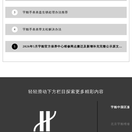
新疆维吾尔自治区阿拉山口市友好路宇舶售后服务中心（需提前预约）
3
宇舶手表表盘生锈处理办法推荐
新疆维吾尔自治区阿勒泰市解放路宇舶售后服务中心（需提前预约）
新疆维吾尔自治区阿图什市光明路宇舶售后服务中心（需提前预约）
4
宇舶手表表带太松解决办法
新疆维吾尔自治区白杨市军垦路宇舶售后服务中心（需提前预约）
新疆维吾尔自治区北屯市团结路宇舶售后服务中心（需提前预约）
5
2026年5月宇舶官方保养中心维修网点搬迁及新增补充完整公示原文发布
新疆维吾尔自治区博乐市博乐市北京路宇舶售后服务中心（需提前预约）
新疆维吾尔自治区昌吉市延安北路宇舶售后服务中心（需提前预约）
新疆维吾尔自治区阜康市博峰路宇舶售后服务中心（需提前预约）
新疆维吾尔自治区哈密市伊州区建国北路宇舶售后服务中心（需提前预约）
新疆维吾尔自治区和田市和田市北京西路宇舶售后服务中心（需提前预约）
新疆维吾尔自治区胡杨河市胡杨河市胡杨路宇舶售后服务中心（需提前预约）
轻轻滑动下方栏目探索更多精彩内容
新疆维吾尔自治区霍尔果斯市亚欧北路宇舶售后服务中心（需提前预约）
新疆维吾尔自治区喀什市解放北路宇舶售后服务中心（需提前预约）
宇舶中国区服
新疆维吾尔自治区可克达拉市幸福路宇舶售后服务中心（需提前预约）
新疆维吾尔自治区克拉玛依市克拉玛依区友谊路宇舶售后服务中心（需提前预约）
北京宇舶维修
新疆维吾尔自治区库车市库车市文化东路宇舶售后服务中心（需提前预约）