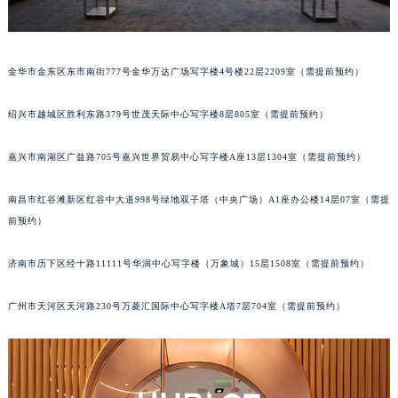
黑龙江省鹤岗市向阳区红军路宇舶售后服务中心（需提前预约）
黑龙江省黑河市爱辉区中央街宇舶售后服务中心（需提前预约）
黑龙江省鸡西市鸡冠区红军路宇舶售后服务中心（需提前预约）
金华市金东区东市南街777号金华万达广场写字楼4号楼22层2209室（需提前预约）
黑龙江省佳木斯市向阳区长安路宇舶售后服务中心（需提前预约）
绍兴市越城区胜利东路379号世茂天际中心写字楼8层805室（需提前预约）
黑龙江省牡丹江市东安区太平路宇舶售后服务中心（需提前预约）
黑龙江省七台河市桃山区大同街宇舶售后服务中心（需提前预约）
嘉兴市南湖区广益路705号嘉兴世界贸易中心写字楼A座13层1304室（需提前预约）
黑龙江省齐齐哈尔市龙沙区龙华路宇舶售后服务中心（需提前预约）
黑龙江省双鸭山市尖山区新兴大街宇舶售后服务中心（需提前预约）
南昌市红谷滩新区红谷中大道998号绿地双子塔（中央广场）A1座办公楼14层07室（需提
黑龙江省绥化市北林区新华街与康庄路交叉口宇舶售后服务中心（需提前预约）
前预约）
黑龙江省伊春市伊美区通河路宇舶售后服务中心（需提前预约）
济南市历下区经十路11111号华润中心写字楼（万象城）15层1508室（需提前预约）
吉林省白城市洮北区明仁南街宇舶售后服务中心（需提前预约）
吉林省白山市浑江区浑江大街宇舶售后服务中心（需提前预约）
广州市天河区天河路230号万菱汇国际中心写字楼A塔7层704室（需提前预约）
吉林省吉林市船营区河南街宇舶售后服务中心（需提前预约）
吉林省辽源市龙山区人民大街宇舶售后服务中心（需提前预约）
吉林省梅河口市新华街道梅河大街宇舶售后服务中心（需提前预约）
吉林省四平市铁东区紫气大路与南九经街交汇处宇舶售后服务中心（需提前预约）