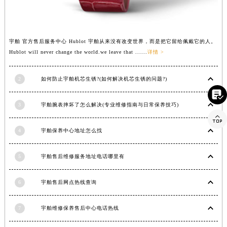
甘肃省酒泉市肃州区西大街宇舶售后服务中心（需提前预约）
甘肃省临夏市城南街道团结路宇舶售后服务中心（需提前预约）
甘肃省陇南市武都区人民路宇舶售后服务中心（需提前预约）
宇舶 官方售后服务中心 Hublot 宇舶从来没有改变世界，而是把它留给佩戴它的人。
Hublot will never change the world.we leave that ......
详情 >
甘肃省平凉市崆峒区西大街宇舶售后服务中心（需提前预约）
甘肃省庆阳市西峰区南大街宇舶售后服务中心（需提前预约）
2
如何防止宇舶机芯生锈?(如何解决机芯生锈的问题?)
甘肃省天水市秦州区民主路宇舶售后服务中心（需提前预约）

甘肃省武威市凉州区迎宾路宇舶售后服务中心（需提前预约）
3
宇舶腕表摔坏了怎么解决(专业维修指南与日常保养技巧)
甘肃省张掖市甘州区民乐北路宇舶售后服务中心（需提前预约）

宁夏回族自治区固原市原州区文化街宇舶售后服务中心（需提前预约）
4
宇舶保养中心地址怎么找
宁夏回族自治区石嘴山市大武口区贺兰山路宇舶售后服务中心（需提前预约）
宁夏回族自治区吴忠市利通区开元大道宇舶售后服务中心（需提前预约）
5
宇舶售后维修服务地址电话哪里有
宁夏回族自治区银川市兴庆区新华东路97号新百中心C馆一层C1-18号商铺宇舶售后服务中心（需提前预约）
宁夏回族自治区中卫市沙坡头区鼓楼东街宇舶售后服务中心（需提前预约）
6
宇舶售后网点热线查询
青海省果洛藏族自治州玛沁县团结路宇舶售后服务中心（需提前预约）
7
宇舶维修保养售后中心电话热线
青海省海北藏族自治州海晏县将军路宇舶售后服务中心（需提前预约）
青海省海东市乐都区滨河路宇舶售后服务中心（需提前预约）