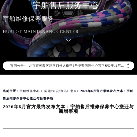
宇舶售后服务中心
宇舶维修保养服务
2026年8月宇舶中国区售后服务网络优化升级公告
HUBLOT MAINTENANCE CENTER
2026年8月宇舶全国官方售后客户服务热线：400-801-7981
宇舶官方全国统一服务热线400-801-7981，服务覆盖中国大陆、香港、澳门、台湾全部区域（非大陆需加拨“+86”）
2026年8月宇舶售后服务中心最新网点地址：
北京市朝阳区建国门外大街甲6号华熙国际中心写字楼D座11层1102室（北京总部）（需提前预约）
▲
官网公告>
北京市东城区东长安街1号东方广场写字楼W3座6层602室（需提前预约）
▼
天津市和平区赤峰道136号天津国际金融中心写字楼26层2603室（需提前预约）
上海市徐汇区虹桥路3号港汇中心写字楼2座37层3705室（需提前预约）
当前位置：
宇舶维修中心
>
问题/知识/资讯
>
北京
> 2026年6月官方最终发布文本：宇舶
上海市黄浦区南京东路299号宏伊国际广场写字楼8层806室（需提前预约）
售后维修保养中心搬迁与新增事项
南京市秦淮区中山南路1号（新街口）南京中心写字楼22层C1-1室（需提前预约）
2026年6月官方最终发布文本：宇舶售后维修保养中心搬迁与
常州市新北区龙锦路1590号现代传媒中心写字楼5号楼10层1008室（需提前预约）
新增事项
徐州市鼓楼区淮海东路29号苏宁广场IFC国际金融中心写字楼35层3508室（需提前预约）
扬州市邗江区国展路29号星耀天地写字楼1号楼18层1803室（需提前预约）
盐城市盐都区世纪大道5号盐城金融城写字楼1号楼16层1604室（需提前预约）