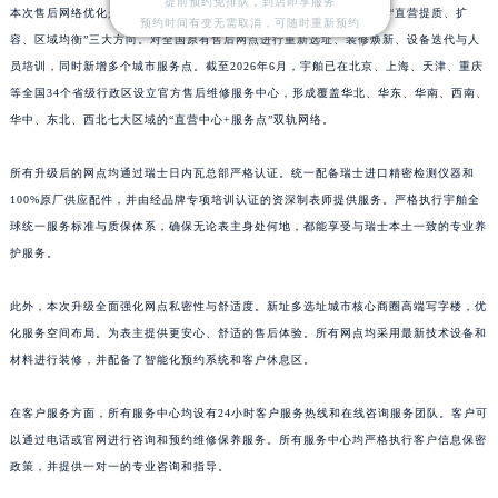
提前预约免排队，到店即享服务
本次售后网络优化是宇舶中国区近年来规模最大的服务升级工程，聚焦“直营提质、扩
山东省淄博市张店区金晶大道宇舶售后服务中心（需提前预约）
预约时间有变无需取消，可随时重新预约
容、区域均衡”三大方向。对全国原有售后网点进行重新选址、装修焕新、设备迭代与人
上海市黄浦区南京东路299号宏伊国际广场写字楼8层806室宇舶售后服务中心（需提前预约）
员培训，同时新增多个城市服务点。截至2026年6月，宇舶已在北京、上海、天津、重庆
上海市徐汇区虹桥路3号港汇中心2座37层3705室宇舶售后服务中心（需提前预约）
等全国34个省级行政区设立官方售后维修服务中心，形成覆盖华北、华东、华南、西南、
浙江省杭州市上城区钱江路1366号华润大厦A座5层503-5室宇舶售后服务中心（需提前预约）
华中、东北、西北七大区域的“直营中心+服务点”双轨网络。
浙江省湖州市吴兴区劳动路宇舶售后服务中心（需提前预约）
所有升级后的网点均通过瑞士日内瓦总部严格认证。统一配备瑞士进口精密检测仪器和
浙江省嘉兴市南湖区广益路705号嘉兴世界贸易中心A座13层1304室宇舶售后服务中心（需提前预约）
100%原厂供应配件，并由经品牌专项培训认证的资深制表师提供服务。严格执行宇舶全
浙江省金华市金东区东市南街777号金华万达广场4号楼22楼2209室宇舶售后服务中心（需提前预约）
球统一服务标准与质保体系，确保无论表主身处何地，都能享受与瑞士本土一致的专业养
浙江省丽水市莲都区解放街宇舶售后服务中心（需提前预约）
护服务。
浙江省宁波市江北区大闸南路500号来福士广场办公楼20层2009室宇舶售后服务中心（需提前预约）
浙江省衢州市柯城区上街宇舶售后服务中心（需提前预约）
此外，本次升级全面强化网点私密性与舒适度。新址多选址城市核心商圈高端写字楼，优
浙江省绍兴市越城区胜利东路379号世茂天际中心写字楼8层805室宇舶售后服务中心（需提前预约）
化服务空间布局。为表主提供更安心、舒适的售后体验。所有网点均采用最新技术设备和
材料进行装修，并配备了智能化预约系统和客户休息区。
浙江省舟山市定海区解放东路宇舶售后服务中心（需提前预约）
澳门特别行政区大堂区议事亭前地（新马路）宇舶售后服务中心（需提前预约）
在客户服务方面，所有服务中心均设有24小时客户服务热线和在线咨询服务团队。客户可
澳门特别行政区风顺堂区南湾大马路宇舶售后服务中心（需提前预约）
以通过电话或官网进行咨询和预约维修保养服务。所有服务中心均严格执行客户信息保密
澳门特别行政区花地玛堂区关闸广场宇舶售后服务中心（需提前预约）
政策，并提供一对一的专业咨询和指导。
澳门特别行政区花王堂区大三巴商圈宇舶售后服务中心（需提前预约）