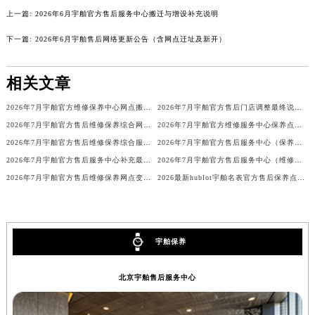
河南省安阳市文峰区解放大道宇舶售后服务中心（需提前预约）
上一篇:
2026年6月宇舶官方售后服务中心搬迁与增设补充说明
河南省鹤壁市淇滨区九州路宇舶售后服务中心（需提前预约）
下一篇:
2026年6月宇舶售后网络更新公告（含网点迁址及新开）
河南省济源市沁园街道济水大道宇舶售后服务中心（需提前预约）
河南省焦作市解放区解放路宇舶售后服务中心（需提前预约）
相关文章
河南省开封市鼓楼区中山路宇舶售后服务中心（需提前预约）
2026年7月宇舶官方维修保养中心网点搬迁及新增补充手册文本
2026年7月宇舶官方售后门店调整最终说明（搬迁及新开）
河南省洛阳市西工区中州中路与解放路交叉口宇舶售后服务中心（需提前预约）
2026年7月宇舶官方售后维修保养综合网点变动补充说明文件内容对外发布
2026年7月宇舶官方维修服务中心保养点搬迁及新设补充详情文本发布
河南省漯河市源汇区交通路宇舶售后服务中心（需提前预约）
2026年7月宇舶官方售后维修保养综合服务店迁址与新增
2026年7月宇舶官方售后服务中心（保养维修）迁址与增设概述
河南省南阳市宛城区范蠡东路与南都路交叉口宇舶售后服务中心（需提前预约）
2026年7月宇舶官方售后服务中心补充最后一次公告（迁址及新设）
2026年7月宇舶官方售后服务中心（维修保养）迁址及新开补充最终通告公示
河南省平顶山市卫东区建设路宇舶售后服务中心（需提前预约）
2026年7月宇舶官方售后维修保养网点变动简明补充确认正式发布
2026最新hublot宇舶名表官方售后保养点地址考察报告
河南省濮阳市大华龙区开州路绿城路交叉口宇舶售后服务中心（需提前预约）
河南省三门峡市湖滨区和平路宇舶售后服务中心（需提前预约）
河南省商丘市梁园区神火大道宇舶售后服务中心（需提前预约）
宇舶保养
河南省新乡市红旗区人民路宇舶售后服务中心（需提前预约）
河南省信阳市浉河区东方红大道宇舶售后服务中心（需提前预约）
北京宇舶售后服务中心
河南省许昌市魏都区建安大道与八龙路交叉口宇舶售后服务中心（需提前预约）
河南省郑州市二七区民主路10号华润大厦29层2905室宇舶售后服务中心（需提前预约）