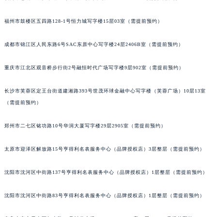
辽宁省沈阳市沈河区中街路83号亨得利名表维修授权店1楼宇舶售后服务中心（需提前预约）
福州市鼓楼区五四路128-1号恒力城写字楼15层03室（需提前预约）
北京市朝阳区建国门外大街甲6号华熙国际中心D座11层1102室宇舶售后服务中心（北京总部）（需提前预约）
北京市东城区东长安街1号王府井东方广场W3座6层602室宇舶售后服务中心（需提前预约）
成都市锦江区人民东路6号SAC东原中心写字楼24层2406B室（需提前预约）
河北省保定市竞秀区朝阳北大街北国先天下宇舶售后服务中心（需提前预约）
内蒙古自治区阿拉善盟市左旗土尔扈特大街宇舶售后服务中心（需提前预约）
重庆市江北区观音桥步行街2号融恒时代广场写字楼9层902室（需提前预约）
内蒙古自治区巴彦淖尔市临河区新华街宇舶售后服务中心（需提前预约）
内蒙古自治区包头市青山区幸福路甲3号王府井百货名表维修宇舶售后服务中心（需提前预约）
长沙市芙蓉区定王台街道建湘路393号世茂环球金融中心写字楼（芙蓉广场）10层13室
（需提前预约）
内蒙古自治区赤峰市红山区哈达街宇舶售后服务中心（需提前预约）
内蒙古自治区鄂尔多斯市东胜区伊金霍洛街宇舶售后服务中心（需提前预约）
郑州市二七区铭功路10号华润大厦写字楼29层2905室（需提前预约）
内蒙古自治区呼伦贝尔市海拉尔区中央街宇舶售后服务中心（需提前预约）
内蒙古自治区通辽市科尔沁区明仁大街宇舶售后服务中心（需提前预约）
太原市迎泽区解放路15号亨得利名表服务中心（品牌授权店）3层整层（需提前预约）
内蒙古自治区乌海市海勃湾区人民南路宇舶售后服务中心（需提前预约）
内蒙古自治区乌兰察布市集宁区恩和大街宇舶售后服务中心（需提前预约）
沈阳市沈河区中街路137号亨得利名表服务中心（品牌授权店）1层整层（需提前预约）
内蒙古自治区锡林郭勒盟市锡林浩特市光明街与额尔敦路交叉口宇舶售后服务中心（需提前预约）
沈阳市沈河区中街路83号亨得利名表服务中心（品牌授权店）1层整层（需提前预约）
内蒙古自治区兴安盟市乌兰浩特市兴安大街宇舶售后服务中心（需提前预约）
山西省大同市平城区迎宾街宇舶售后服务中心（需提前预约）