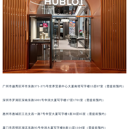
吉林省松原市宁江区五环大街宇舶售后服务中心（需提前预约）
吉林省通化市东昌区环通乡江南大街宇舶售后服务中心（需提前预约）
吉林省延边市延吉市解放路宇舶售后服务中心（需提前预约）
辽宁省鞍山市铁东区站前街宇舶售后服务中心（需提前预约）
辽宁省本溪市平山区胜利路宇舶售后服务中心（需提前预约）
辽宁省朝阳市双塔区新华路宇舶售后服务中心（需提前预约）
辽宁省丹东市振兴区七经街宇舶售后服务中心（需提前预约）
辽宁省抚顺市新抚区东一路宇舶售后服务中心（需提前预约）
辽宁省阜新市海州区解放大街宇舶售后服务中心（需提前预约）
辽宁省葫芦岛市连山区中央路宇舶售后服务中心（需提前预约）
辽宁省锦州市古塔区中央大街宇舶售后服务中心（需提前预约）
广州市越秀区环市东路371-375号世界贸易中心大厦南塔写字楼15层07室（需提前预约）
辽宁省辽阳市白塔区新运大街宇舶售后服务中心（需提前预约）
深圳市罗湖区深南东路5001号华润大厦写字楼17层1701室（需提前预约）
辽宁省盘锦市兴隆台区石油大街宇舶售后服务中心（需提前预约）
辽宁省铁岭市银州区南马路宇舶售后服务中心（需提前预约）
惠州市惠城区江北文昌一路7号华贸大厦写字楼1座30层05室（需提前预约）
辽宁省营口市站前区市府路与渤海大街交叉口宇舶售后服务中心（需提前预约）
辽宁省沈阳市沈河区中街路137号亨得利名表维修授权店1楼宇舶售后服务中心（需提前预约）
厦门市思明区湖滨东路95号华润大厦写字楼B座11层1104室（需提前预约）