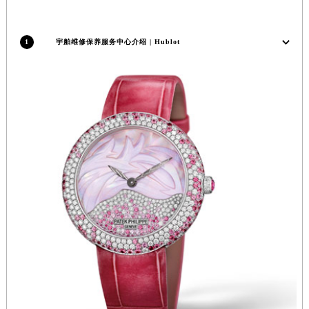
湖南省怀化市鹤城区迎丰中路宇舶售后服务中心（需提前预约）
湖南省娄底市娄星区长青街宇舶售后服务中心（需提前预约）
1
宇舶维修保养服务中心介绍 | Hublot
湖南省邵阳市双清区东风路宇舶售后服务中心（需提前预约）
湖南省湘潭市雨湖区莲城大道宇舶售后服务中心（需提前预约）
湖南省益阳市赫山区桃花仑路宇舶售后服务中心（需提前预约）
湖南省永州市冷水滩区永州大道与中兴路交叉口宇舶售后服务中心（需提前预约）
湖南省岳阳市岳阳楼区东茅岭路宇舶售后服务中心（需提前预约）
湖南省张家界市永定区解放路宇舶售后服务中心（需提前预约）
湖南省长沙市芙蓉区建湘路393号世茂环球金融中心写字楼10层1013室宇舶售后服务中心（需提前预约）
湖南省株洲市芦淞区建设南路宇舶售后服务中心（需提前预约）
甘肃省白银市白银区北京路宇舶售后服务中心（需提前预约）
甘肃省定西市安定区解放路宇舶售后服务中心（需提前预约）
甘肃省敦煌市沙州镇阳关中路宇舶售后服务中心（需提前预约）
甘肃省合作市人民街宇舶售后服务中心（需提前预约）
甘肃省嘉峪关市雄关区新华中路宇舶售后服务中心（需提前预约）
甘肃省金昌市金川区北京路宇舶售后服务中心（需提前预约）