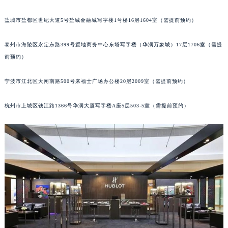
合肥市蜀山区潜山路111号万象城华润大厦B座12楼03室（需提前预约）
盐城市盐都区世纪大道5号盐城金融城写字楼1号楼16层1604室（需提前预约）
泉州市丰泽区宝洲路729号浦西万达中心写字楼A座7楼709室（需提前预约）
青岛市南区山东路6号华润大厦B座22层04室（需提前预约）
泰州市海陵区永定东路399号置地商务中心东塔写字楼（华润万象城）17层1706室（需提
烟台市芝罘区胜利路139号万达金融中心A座907室（需提前预约）
前预约）
长春市朝阳区西安大路727号中银大厦A座(旺进大厦)18层09室（需提前预约）
贵阳市南明区都司高架桥路33号亨特国际金融中心14楼14D（需提前预约）
宁波市江北区大闸南路500号来福士广场办公楼20层2009室（需提前预约）
昆明市盘龙区北京路928号同德昆明广场写字楼10层06室（需提前预约）
杭州市上城区钱江路1366号华润大厦写字楼A座5层503-5室（需提前预约）
石家庄市长安区中山东路39号勒泰中心写字楼B座13层07室（需提前预约）
西安市碑林区南关正街88号华侨城长安国际中心E座6楼10室（需提前预约）
海口市龙华区金贸东路5号海口华润大厦B座17层1707室（需提前预约）
唐山市路南区新华东道100号万达广场写字楼A座10层1002室（需提前预约）
台州市椒江区东海大道1800号腾达中心东1幢20楼2002室（需提前预约）
内蒙古自治区呼和浩特市玉泉区大学西街70号华润万象城写字楼（鄂尔多斯大厦）23层2326室（需提前预约）
甘肃省兰州市七里河区西津西路16号兰州中心写字楼21层2102室（需提前预约）
重庆市解放碑渝中区民权路28号英利国际金融中心写字楼20层01室（需提前预约）
黑龙江省大庆市萨尔图区会战大街宇舶售后服务中心（需提前预约）