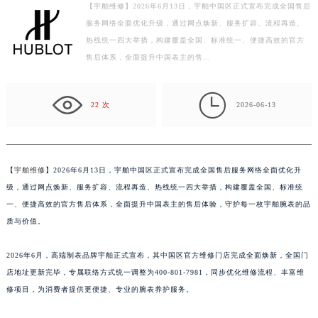
【宇舶维修】2026年6月13日，宇舶中国区正式宣布完成全国售后
泰州市海陵区永定东路399号置地商务中心东塔写字楼（华润万象城）17层1706室（需提前预约）
服务网络全面优化升级，通过网点焕新、服务扩容、流程再造、
宁波市江北区大闸南路500号来福士广场办公楼20层2009室（需提前预约）
热线统一四大举措，构建覆盖全国、标准统一、便捷高效的官方
杭州市上城区钱江路1366号华润大厦写字楼A座5层503-5室（需提前预约）
售后体系，全面提升中国表主的售…
金华市金东区东市南街777号金华万达广场写字楼4号楼22层2209室（需提前预约）
绍兴市越城区胜利东路379号世茂天际中心写字楼8层805室（需提前预约）

22 次
2026-06-13
嘉兴市南湖区广益路705号嘉兴世界贸易中心写字楼A座13层1304室（需提前预约）
南昌市红谷滩新区红谷中大道998号绿地双子塔（中央广场）A1座办公楼14层07室（需提前预约）
济南市历下区经十路11111号华润中心写字楼（万象城）15层1508室（需提前预约）
【
宇舶维修
】2026年6月13日，宇舶中国区正式宣布完成全国售后服务网络全面优化升
广州市天河区天河路230号万菱汇国际中心写字楼A塔7层704室（需提前预约）
级，通过网点焕新、服务扩容、流程再造、热线统一四大举措，构建覆盖全国、标准统
广州市越秀区环市东路371-375号世界贸易中心大厦南塔写字楼15层07室（需提前预约）
一、便捷高效的官方售后体系，全面提升中国表主的售后体验，守护每一枚宇舶腕表的品
深圳市罗湖区深南东路5001号华润大厦写字楼17层1701室（需提前预约）
质与价值。
惠州市惠城区江北文昌一路7号华贸大厦写字楼1座30层05室（需提前预约）
厦门市思明区湖滨东路95号华润大厦写字楼B座11层1104室（需提前预约）
2026年6月，高端制表品牌宇舶正式宣布，其中国区官方维修门店完成全面焕新，全国门
福州市鼓楼区五四路128-1号恒力城写字楼15层03室（需提前预约）
店地址更新完毕，专属联络方式统一调整为400-801-7981，同步优化维修流程、丰富维
修项目，为消费者提供更便捷、专业的腕表养护服务。
成都市锦江区人民东路6号SAC东原中心写字楼24层2406B室（需提前预约）
重庆市江北区观音桥步行街2号融恒时代广场写字楼9层902室（需提前预约）