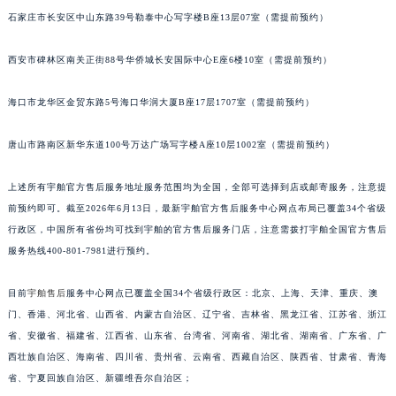
江苏省常州市新北区龙锦路1590号现代传媒中心5号楼10层1008室宇舶售后服务中心（需提前预约）
石家庄市长安区中山东路39号勒泰中心写字楼B座13层07室（需提前预约）
江苏省淮安市清江浦区淮海北路宇舶售后服务中心（需提前预约）
西安市碑林区南关正街88号华侨城长安国际中心E座6楼10室（需提前预约）
江苏省连云港市海州区通灌北路宇舶售后服务中心（需提前预约）
江苏省南京市秦淮区中山南路1号南京中心22层22-C1-C3室宇舶售后服务中心（需提前预约）
海口市龙华区金贸东路5号海口华润大厦B座17层1707室（需提前预约）
江苏省宿迁市宿城区西湖路宇舶售后服务中心（需提前预约）
江苏省泰州市海陵区永定东路399号置地商务中心东塔（华润万象城）17层1706室宇舶售后服务中心（需提前预约）
唐山市路南区新华东道100号万达广场写字楼A座10层1002室（需提前预约）
江苏省徐州市鼓楼区淮海东路29号苏宁广场IFC国际金融中心35层3508室宇舶售后服务中心（需提前预约）
上述所有宇舶官方售后服务地址服务范围均为全国，全部可选择到店或邮寄服务，注意提
江苏省盐城市盐都区世纪大道5号盐城金融城写字楼1号楼16层1604室宇舶售后服务中心（需提前预约）
前预约即可。截至2026年6月13日，最新宇舶官方售后服务中心网点布局已覆盖34个省级
江苏省扬州市邗江区国展路29号星耀天地写字楼1号楼18层1803室宇舶售后服务中心（需提前预约）
行政区，中国所有省份均可找到宇舶的官方售后服务门店，注意需拨打宇舶全国官方售后
江苏省镇江市京口区中山东路宇舶售后服务中心（需提前预约）
服务热线400-801-7981进行预约。
江西省抚州市临川区赣东大道宇舶售后服务中心（需提前预约）
江西省赣州市章贡区文清路宇舶售后服务中心（需提前预约）
目前
宇舶售后
服务中心网点已覆盖全国34个省级行政区：北京、上海、天津、重庆、澳
江西省吉安市吉州区井冈山大道宇舶售后服务中心（需提前预约）
门、香港、河北省、山西省、内蒙古自治区、辽宁省、吉林省、黑龙江省、江苏省、浙江
省、安徽省、福建省、江西省、山东省、台湾省、河南省、湖北省、湖南省、广东省、广
江西省景德镇市珠山区珠山中路宇舶售后服务中心（需提前预约）
西壮族自治区、海南省、四川省、贵州省、云南省、西藏自治区、陕西省、甘肃省、青海
江西省九江市浔阳区浔阳路宇舶售后服务中心（需提前预约）
省、宁夏回族自治区、新疆维吾尔自治区；
江西省南昌市红谷滩新区红谷中大道998号绿地双子塔（中央广场）A1座办公楼14层1407室宇舶售后服务中心（需提前预约）