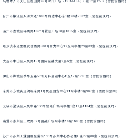
乌鲁木齐市天山区红山路26号时代广场（CCMALL）C座17层17-B（需提前预约）
山西省晋城市城区黄华街宇舶售后服务中心（需提前预约）
山西省晋中市榆次区顺城街宇舶售后服务中心（需提前预约）
台州市椒江区东海大道1800号腾达中心东1幢20楼2002室（需提前预约）
山西省临汾市尧都区解放路宇舶售后服务中心（需提前预约）
温州市鹿城区锦绣路1067号置信广场10层1015室（需提前预约）
山西省吕梁市离石区永宁中路与建设街交叉口宇舶售后服务中心（需提前预约）
山西省朔州市朔城区怡西路与鄯阳西街交汇处宇舶售后服务中心（需提前预约）
哈尔滨市道里区友谊西路600号富力中心T2座写字楼29层03室（需提前预约）
山西省忻州市忻府区和平东街与七一南路交叉口宇舶售后服务中心（需提前预约）
山西省阳泉市郊区平阳东街与新城大道交叉口宇舶售后服务中心（需提前预约）
大连市中山区人民路15号国际金融大厦7层G室（需提前预约）
山西省运城市盐湖区河东街宇舶售后服务中心（需提前预约）
山西省长治市潞州区英雄中路宇舶售后服务中心（需提前预约）
佛山市禅城区季华五路57号万科金融中心C座12层1205室（需提前预约）
山西省太原市迎泽区迎泽街道解放路15号亨得利名表维修授权店3楼宇舶售后服务中心（需提前预约）
东莞市东城街道鸿福东路1号民盈国贸中心T1写字楼9层907室（需提前预约）
天津市和平区赤峰道136号天津国际金融中心26层2603室宇舶售后服务中心（需提前预约）
安徽省安庆市迎江区人民路宇舶售后服务中心（需提前预约）
无锡市梁溪区人民中路139号恒隆广场写字楼1座11层1104室（需提前预约）
安徽省蚌埠市蚌山区淮河路宇舶售后服务中心（需提前预约）
安徽省亳州市谯城区魏武大道宇舶售后服务中心（需提前预约）
南通市崇川区工农路57号圆融广场写字楼16层1603室（需提前预约）
安徽省池州市贵池区长江路宇舶售后服务中心（需提前预约）
苏州市苏州工业园区星港街199号苏州中心办公楼C座22层08室（需提前预约）
安徽省滁州市琅琊区南谯北路宇舶售后服务中心（需提前预约）