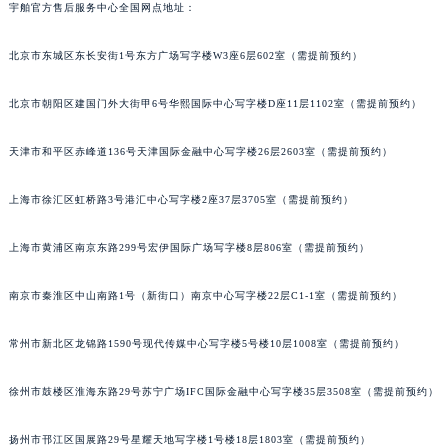
宇舶官方售后服务中心全国网点地址：
长沙市芙蓉区定王台街道建湘路393号世茂环球金融中心写字楼（芙蓉广场）10层13室（需提前预约）
郑州市二七区铭功路10号华润大厦写字楼29层2905室（需提前预约）
北京市东城区东长安街1号东方广场写字楼W3座6层602室（需提前预约）
太原市迎泽区解放路15号亨得利名表服务中心（品牌授权店）3层整层（需提前预约）
沈阳市沈河区中街路137号亨得利名表服务中心（品牌授权店）1层整层（需提前预约）
北京市朝阳区建国门外大街甲6号华熙国际中心写字楼D座11层1102室（需提前预约）
沈阳市沈河区中街路83号亨得利名表服务中心（品牌授权店）1层整层（需提前预约）
天津市和平区赤峰道136号天津国际金融中心写字楼26层2603室（需提前预约）
乌鲁木齐市天山区红山路26号时代广场（CCMALL）C座17层17-B（需提前预约）
温州市鹿城区锦绣路1067号置信广场10层1015室（需提前预约）
上海市徐汇区虹桥路3号港汇中心写字楼2座37层3705室（需提前预约）
哈尔滨市道里区友谊西路600号富力中心T2座写字楼29层03室（需提前预约）
大连市中山区人民路15号国际金融大厦7层G室（需提前预约）
上海市黄浦区南京东路299号宏伊国际广场写字楼8层806室（需提前预约）
佛山市禅城区季华五路57号万科金融中心C座12层1205室（需提前预约）
南京市秦淮区中山南路1号（新街口）南京中心写字楼22层C1-1室（需提前预约）
东莞市东城街道鸿福东路1号民盈国贸中心T1写字楼9层907室（需提前预约）
无锡市梁溪区人民中路139号恒隆广场写字楼1座11层1104室（需提前预约）
常州市新北区龙锦路1590号现代传媒中心写字楼5号楼10层1008室（需提前预约）
南通市崇川区工农路57号圆融广场写字楼16层1603室（需提前预约）
苏州市苏州工业园区星港街199号苏州中心办公楼C座22层08室（需提前预约）
徐州市鼓楼区淮海东路29号苏宁广场IFC国际金融中心写字楼35层3508室（需提前预约）
武汉市江汉区解放大道686号世界贸易大厦38层09室（需提前预约）
南宁市青秀区金湖路59号地王大厦12楼1224室（需提前预约）
扬州市邗江区国展路29号星耀天地写字楼1号楼18层1803室（需提前预约）