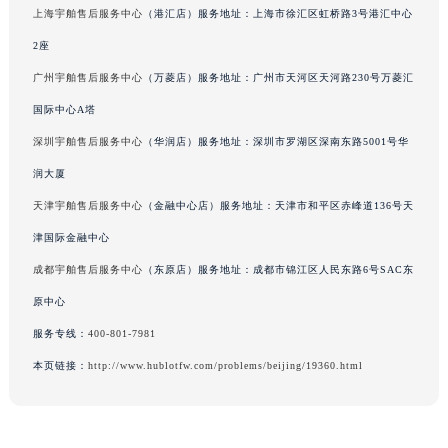
上海宇舶售后服务中心
（港汇店）服务地址：上海市徐汇区虹桥路3号港汇中心
广西壮族自治区柳州市城中区中山中路宇舶售后服务中心（需提前预约）
2座
广西壮族自治区钦州市钦南区金海湾东大街宇舶售后服务中心（需提前预约）
广西壮族自治区梧州市万秀区龙湖镇高旺路宇舶售后服务中心（需提前预约）
广州宇舶售后服务中心
（万菱店）服务地址：广州市天河区天河路230号万菱汇
广西壮族自治区玉林市玉州区金玉路宇舶售后服务中心（需提前预约）
国际中心A塔
海南省儋州市儋州市那大镇兰洋北路宇舶售后服务中心（需提前预约）
深圳宇舶售后服务中心
（华润店）服务地址：深圳市罗湖区深南东路5001号华
海南省东方市八所镇解放西路宇舶售后服务中心（需提前预约）
润大厦
海南省琼海市嘉积镇东风路宇舶售后服务中心（需提前预约）
天津宇舶售后服务中心
（金融中心店）服务地址：天津市和平区赤峰道136号天
海南省三沙市西沙区西沙群岛永兴岛北京路宇舶售后服务中心（需提前预约）
津国际金融中心
海南省三亚市吉阳区迎宾路宇舶售后服务中心（需提前预约）
成都宇舶售后服务中心
（东原店）服务地址：成都市锦江区人民东路6号SAC东
海南省万宁市万城镇解放路宇舶售后服务中心（需提前预约）
海南省文昌市文城镇教育东路宇舶售后服务中心（需提前预约）
原中心
海南省五指山市通什镇三月三大道宇舶售后服务中心（需提前预约）
服务专线：
400-801-7981
香港特别行政区尖沙咀区油尖旺区广东道宇舶售后服务中心（需提前预约）
本页链接：
http://www.hublotfw.com/problems/beijing/19360.html
香港特别行政区金钟区中西区金钟道宇舶售后服务中心（需提前预约）
香港特别行政区九龙区油尖旺区弥敦道宇舶售后服务中心（需提前预约）
香港特别行政区铜锣湾区湾仔区轩尼诗道宇舶售后服务中心（需提前预约）