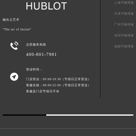
上海宇舶维修
新疆维吾尔自治区库尔勒市库尔勒市人民东路宇舶售后服务中心（需提前预约）
天津宇舶维修
新疆维吾尔自治区奎屯市团结西街宇舶售后服务中心（需提前预约）
融合之艺术
新疆维吾尔自治区昆玉市昆泉街宇舶售后服务中心（需提前预约）
广州宇舶维修
"The art of fusion”
新疆维吾尔自治区沙湾市三道河子镇世纪大道南路宇舶售后服务中心（需提前预约）
深圳宇舶维修
新疆维吾尔自治区石河子市北二路宇舶售后服务中心（需提前预约）

总部服务热线
成都宇舶维修
新疆维吾尔自治区双河市光明路宇舶售后服务中心（需提前预约）
400-801-7981
新疆维吾尔自治区塔城市塔城地区闻琴路宇舶售后服务中心（需提前预约）
新疆维吾尔自治区铁门关市兴疆路宇舶售后服务中心（需提前预约）
营业时间：
新疆维吾尔自治区图木舒克市图木舒克市中兴街宇舶售后服务中心（需提前预约）

门店营业：09:00-19:30（节假日正常营业）
新疆维吾尔自治区吐鲁番市高昌区文化中路文化中路宇舶售后服务中心（需提前预约）
客服在线：08:00-22:00（节假日正常营业）
新疆维吾尔自治区乌苏市乌鲁木齐北路宇舶售后服务中心（需提前预约）
客服及门店节假日不休
新疆维吾尔自治区五家渠市长征西街宇舶售后服务中心（需提前预约）
新疆维吾尔自治区新星市东风路宇舶售后服务中心（需提前预约）
新疆维吾尔自治区伊宁市解放西路宇舶售后服务中心（需提前预约）
贵州省安顺市西秀区中华南路宇舶售后服务中心（需提前预约）
贵州省毕节市七星关区松山路宇舶售后服务中心（需提前预约）