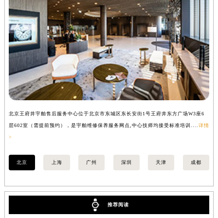
河南省周口市川汇区七一路宇舶售后服务中心（需提前预约）
河南省驻马店市驿城区乐山大道与置地大道交叉口宇舶售后服务中心（需提前预约）
湖北省鄂州市鄂城区文星大道宇舶售后服务中心（需提前预约）
湖北省黄冈市黄州区赤壁大道宇舶售后服务中心（需提前预约）
湖北省黄石市黄石港区武汉路宇舶售后服务中心（需提前预约）
湖北省荆门市东宝中天街步行街宇舶售后服务中心（需提前预约）
湖北省荆州市荆州区荆中路宇舶售后服务中心（需提前预约）
湖北省十堰市茅箭区人民北路宇舶售后服务中心（需提前预约）
北京王府井宇舶售后服务中心位于北京市东城区东长安街1号王府井东方广场W3座6
上
湖北省随州市曾都区青年路宇舶售后服务中心（需提前预约）
层602室（需提前预约），是宇舶维修保养服务网点,中心技师均接受标准培训....
详情
预
湖北省咸宁市咸安区长安大道宇舶售后服务中心（需提前预约）
>
湖北省襄阳市樊城区长虹路与人民路交叉口宇舶售后服务中心（需提前预约）
湖北省孝感市孝南区复兴大道宇舶售后服务中心（需提前预约）
北京
上海
广州
深圳
天津
成都
湖北省宜昌市西陵区夷陵大道与港窑路宇舶售后服务中心（需提前预约）
湖南省常德市武陵区人民路宇舶售后服务中心（需提前预约）
湖南省郴州市北湖区国庆北路宇舶售后服务中心（需提前预约）
推荐阅读
湖南省衡阳市雁峰区解放路宇舶售后服务中心（需提前预约）