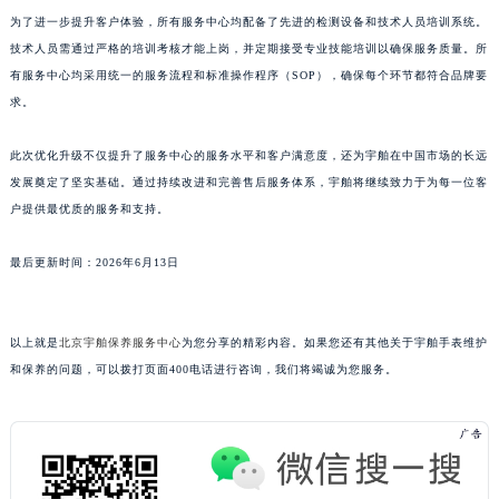
澳门特别行政区嘉模堂区官也街宇舶售后服务中心（需提前预约）
为了进一步提升客户体验，所有服务中心均配备了先进的检测设备和技术人员培训系统。
技术人员需通过严格的培训考核才能上岗，并定期接受专业技能培训以确保服务质量。所
澳门省路氹城市金光大道宇舶售后服务中心（需提前预约）
有服务中心均采用统一的服务流程和标准操作程序（SOP），确保每个环节都符合品牌要
澳门特别行政区望德堂区塔石广场宇舶售后服务中心（需提前预约）
求。
福建省福州市鼓楼区五四路128-1号恒力城写字楼15层03室宇舶售后服务中心（需提前预约）
福建省厦门市思明区湖滨东路95号万象城华润大厦B座11层1104室宇舶售后服务中心（需提前预约）
此次优化升级不仅提升了服务中心的服务水平和客户满意度，还为宇舶在中国市场的长远
广东省潮州市潮安区新风路与潮汕路交汇处宇舶售后服务中心（需提前预约）
发展奠定了坚实基础。通过持续改进和完善售后服务体系，宇舶将继续致力于为每一位客
广东省广州市天河区天河路230号万菱汇国际中心A塔7层704室宇舶售后服务中心（需提前预约）
户提供最优质的服务和支持。
广东省广州市越秀区环市东路371-375号世界贸易中心大厦南塔15层1507室宇舶售后服务中心（需提前预约）
最后更新时间：2026年6月13日
广东省河源市源城区越王大道宇舶售后服务中心（需提前预约）
广东省惠州市惠城区江北文昌一路7号华贸大厦1座30层3005室宇舶售后服务中心（需提前预约）
广东省江门市蓬江区广场西路宇舶售后服务中心（需提前预约）
以上就是
北京宇舶保养服务中心
为您分享的精彩内容。如果您还有其他关于宇舶手表维护
广东省揭阳市榕城进贤门步行街宇舶售后服务中心（需提前预约）
和保养的问题，可以拨打页面400电话进行咨询，我们将竭诚为您服务。
广东省茂名市电白区水东街道迎宾大道宇舶售后服务中心（需提前预约）
广东省梅州市梅江区金燕大道宇舶售后服务中心（需提前预约）
广东省清远市清城区湖西路宇舶售后服务中心（需提前预约）
广东省汕头市龙湖区长平路宇舶售后服务中心（需提前预约）