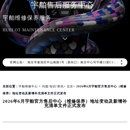
宇舶售后服务中心
宇舶官方全国统一服务热线400-801-7981，服务覆盖中国大陆、香港、澳门、台湾全部区域（非大陆需加拨“+86”）
2026年8月宇舶售后服务中心最新网点地址：
宇舶维修保养服务
北京市朝阳区建国门外大街甲6号华熙国际中心写字楼D座11层1102室（北京总部）（需提前预约）
HUBLOT MAINTENANCE CENTER
北京市东城区东长安街1号东方广场写字楼W3座6层602室（需提前预约）
天津市和平区赤峰道136号天津国际金融中心写字楼26层2603室（需提前预约）
上海市徐汇区虹桥路3号港汇中心写字楼2座37层3705室（需提前预约）
上海市黄浦区南京东路299号宏伊国际广场写字楼8层806室（需提前预约）
▲
官网公告>
南京市秦淮区中山南路1号（新街口）南京中心写字楼22层C1-1室（需提前预约）
▼
常州市新北区龙锦路1590号现代传媒中心写字楼5号楼10层1008室（需提前预约）
徐州市鼓楼区淮海东路29号苏宁广场IFC国际金融中心写字楼35层3508室（需提前预约）
当前位置：
宇舶维修中心
>
问题/知识/资讯
>
北京
> 2026年6月宇舶官方售后中心（维修
扬州市邗江区国展路29号星耀天地写字楼1号楼18层1803室（需提前预约）
保养）地址变动及新增补充清单文件正式发布
盐城市盐都区世纪大道5号盐城金融城写字楼1号楼16层1604室（需提前预约）
2026年6月宇舶官方售后中心（维修保养）地址变动及新增补
泰州市海陵区永定东路399号置地商务中心东塔写字楼（华润万象城）17层1706室（需提前预约）
充清单文件正式发布
宁波市江北区大闸南路500号来福士广场办公楼20层2009室（需提前预约）
杭州市上城区钱江路1366号华润大厦写字楼A座5层503-5室（需提前预约）
金华市金东区东市南街777号金华万达广场写字楼4号楼22层2209室（需提前预约）