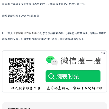
使得客户在享受专业维修保养的同时，还能获得更加贴心的关怀和支持。
浙江省湖州市吴兴区劳动路宇舶售后服务中心（需提前预约）
浙江省嘉兴市南湖区广益路705号嘉兴世界贸易中心A座13层1304室宇舶售后服务中心（需提前预约）
最后更新时间：2026年5月28日
浙江省金华市金东区东市南街777号金华万达广场4号楼22楼2209室宇舶售后服务中心（需提前预约）
浙江省丽水市莲都区解放街宇舶售后服务中心（需提前预约）
浙江省宁波市江北区大闸南路500号来福士广场办公楼20层2009室宇舶售后服务中心（需提前预约）
以上就是
北京宇舶保养服务中心
为您分享的精彩内容。如果您还有其他关于宇舶手表维护
浙江省衢州市柯城区上街宇舶售后服务中心（需提前预约）
和保养的问题，可以拨打页面400电话进行咨询，我们将竭诚为您服务。
浙江省绍兴市越城区胜利东路379号世茂天际中心写字楼8层805室宇舶售后服务中心（需提前预约）
浙江省舟山市定海区解放东路宇舶售后服务中心（需提前预约）
澳门特别行政区大堂区议事亭前地（新马路）宇舶售后服务中心（需提前预约）
澳门特别行政区风顺堂区南湾大马路宇舶售后服务中心（需提前预约）
澳门特别行政区花地玛堂区关闸广场宇舶售后服务中心（需提前预约）
澳门特别行政区花王堂区大三巴商圈宇舶售后服务中心（需提前预约）
澳门特别行政区嘉模堂区官也街宇舶售后服务中心（需提前预约）
澳门省路氹城市金光大道宇舶售后服务中心（需提前预约）
澳门特别行政区望德堂区塔石广场宇舶售后服务中心（需提前预约）
福建省福州市鼓楼区五四路128-1号恒力城写字楼15层03室宇舶售后服务中心（需提前预约）