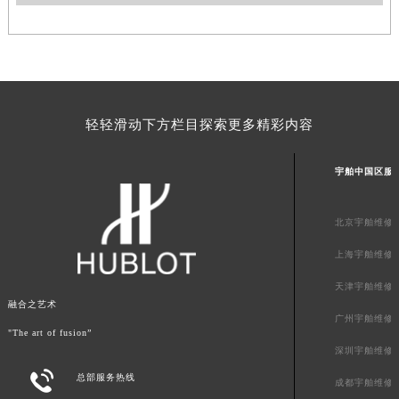
青海省玉树藏族自治州结古镇胜利路宇舶售后服务中心（需提前预约）
陕西省安康市汉滨区金州路宇舶售后服务中心（需提前预约）
陕西省宝鸡市渭滨区经二路宇舶售后服务中心（需提前预约）
陕西省汉中市汉台区北大街宇舶售后服务中心（需提前预约）
陕西省商洛市商州区州城街宇舶售后服务中心（需提前预约）
轻轻滑动下方栏目探索更多精彩内容
陕西省铜川市王益区红旗街宇舶售后服务中心（需提前预约）
陕西省渭南市临渭区东风大街宇舶售后服务中心（需提前预约）
宇舶中国区服
陕西省咸阳市秦都区沣西新城统一西路与白马河路交汇处宇舶售后服务中心（需提前预约）
陕西省延安市宝塔区中心街宇舶售后服务中心（需提前预约）
北京宇舶维修
陕西省榆林市榆阳区长兴路宇舶售后服务中心（需提前预约）
上海宇舶维修
新疆维吾尔自治区阿克苏市东大街宇舶售后服务中心（需提前预约）
天津宇舶维修
新疆维吾尔自治区阿拉尔市胜利大道宇舶售后服务中心（需提前预约）
融合之艺术
新疆维吾尔自治区阿拉山口市友好路宇舶售后服务中心（需提前预约）
广州宇舶维修
"The art of fusion”
新疆维吾尔自治区阿勒泰市解放路宇舶售后服务中心（需提前预约）
深圳宇舶维修
新疆维吾尔自治区阿图什市光明路宇舶售后服务中心（需提前预约）

总部服务热线
成都宇舶维修
新疆维吾尔自治区白杨市军垦路宇舶售后服务中心（需提前预约）