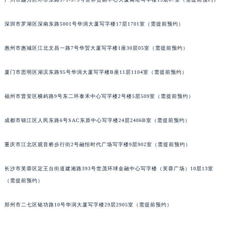
黑龙江省牡丹江市东安区太平路宇舶售后服务中心（需提前预约）
黑龙江省七台河市桃山区大同街宇舶售后服务中心（需提前预约）
深圳市罗湖区深南东路5001号华润大厦写字楼17层1701室（需提前预约）
黑龙江省齐齐哈尔市龙沙区龙华路宇舶售后服务中心（需提前预约）
惠州市惠城区江北文昌一路7号华贸大厦写字楼1座30层05室（需提前预约）
黑龙江省双鸭山市尖山区新兴大街宇舶售后服务中心（需提前预约）
黑龙江省绥化市北林区新华街与康庄路交叉口宇舶售后服务中心（需提前预约）
厦门市思明区湖滨东路95号华润大厦写字楼B座11层1104室（需提前预约）
黑龙江省伊春市伊美区通河路宇舶售后服务中心（需提前预约）
吉林省白城市洮北区明仁南街宇舶售后服务中心（需提前预约）
福州市晋安区横屿路9号东二环泰禾中心写字楼2号楼5层509室（需提前预约）
吉林省白山市浑江区浑江大街宇舶售后服务中心（需提前预约）
成都市锦江区人民东路6号SAC东原中心写字楼24层2406B室（需提前预约）
吉林省吉林市船营区河南街宇舶售后服务中心（需提前预约）
吉林省辽源市龙山区人民大街宇舶售后服务中心（需提前预约）
重庆市江北区观音桥步行街2号融恒时代广场写字楼9层902室（需提前预约）
吉林省梅河口市新华街道梅河大街宇舶售后服务中心（需提前预约）
吉林省四平市铁东区紫气大路与南九经街交汇处宇舶售后服务中心（需提前预约）
长沙市芙蓉区定王台街道建湘路393号世茂环球金融中心写字楼（芙蓉广场）10层13室
吉林省松原市宁江区五环大街宇舶售后服务中心（需提前预约）
（需提前预约）
吉林省通化市东昌区环通乡江南大街宇舶售后服务中心（需提前预约）
郑州市二七区铭功路10号华润大厦写字楼29层2905室（需提前预约）
吉林省延边市延吉市解放路宇舶售后服务中心（需提前预约）
辽宁省鞍山市铁东区站前街宇舶售后服务中心（需提前预约）