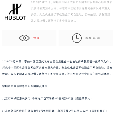
2026年5月28日，宇舶中国区正式发布全国售后服务中心地址变动
绍兴市越城区胜利东路379号世茂天际中心写字楼8层805室（需提前预约）
及新增补充清单文件，标志着中国区售后服务网络再次迎来重大
嘉兴市南湖区广益路705号嘉兴世界贸易中心写字楼A座13层1304室（需提前预约）
升级。此次优化升级不仅涵盖了网点选址、装修焕新、设备更新
南昌市红谷滩新区红谷中大道998号绿地双子塔（中央广场）A1座办公楼14层07室（需提前预约）
及人员培训，还新增了多个服务点…
济南市历下区经十路11111号华润中心写字楼（万象城）15层1508室（需提前预约）
广州市天河区天河路230号万菱汇国际中心写字楼A塔7层704室（需提前预约）

40 次
2026-05-28
广州市越秀区环市东路371-375号世界贸易中心大厦南塔写字楼15层07室（需提前预约）
深圳市罗湖区深南东路5001号华润大厦写字楼17层1701室（需提前预约）
惠州市惠城区江北文昌一路7号华贸大厦写字楼1座30层05室（需提前预约）
2026年5月28日，宇舶中国区正式发布全国售后服务中心地址变动及新增补充清单文件，
厦门市思明区湖滨东路95号华润大厦写字楼B座11层1104室（需提前预约）
标志着中国区售后服务网络再次迎来重大升级。此次优化升级不仅涵盖了网点选址、装修
福州市鼓楼区五四路128-1号恒力城写字楼15层03室（需提前预约）
焕新、设备更新及人员培训，还新增了多个服务点，旨在全面提升中国表主的售后体验。
成都市锦江区人民东路6号SAC东原中心写字楼24层2406B室（需提前预约）
重庆市江北区观音桥步行街2号融恒时代广场写字楼9层902室（需提前预约）
宇舶官方售后服务中心全国网点地址：
长沙市芙蓉区定王台街道建湘路393号世茂环球金融中心写字楼（芙蓉广场）10层13室（需提前预约）
郑州市二七区铭功路10号华润大厦写字楼29层2905室（需提前预约）
北京市东城区东长安街1号东方广场写字楼W3座6层602室（需提前预约）
太原市迎泽区解放路15号亨得利名表服务中心（品牌授权店）3层整层（需提前预约）
北京市朝阳区建国门外大街甲6号华熙国际中心写字楼D座11层1102室（需提前预约）
沈阳市沈河区中街路137号亨得利名表服务中心（品牌授权店）1层整层（需提前预约）