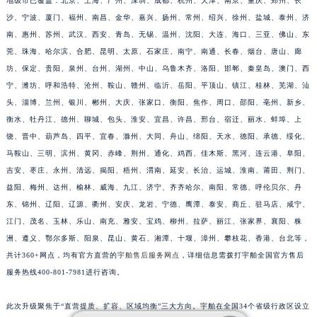
地级市已覆盖：北京、上海、广州、深圳、成都、杭州、天津、南京、重庆、郑州、长
江苏省宿迁市宿城区西湖路宇舶售后服务中心（需提前预约）
沙、宁波、厦门、福州、南昌、金华、嘉兴、扬州、常州、绍兴、徐州、盐城、泰州、济
江苏省泰州市海陵区永定东路399号置地商务中心东塔（华润万象城）17层1706室宇舶售后服务中心（需提前预约）
南、惠州、苏州、武汉、西安、青岛、无锡、温州、沈阳、大连、海口、三亚、佛山、东
莞、珠海、哈尔滨、合肥、昆明、太原、石家庄、南宁、南通、长春、烟台、唐山、廊
江苏省徐州市鼓楼区淮海东路29号苏宁广场IFC国际金融中心35层3508室宇舶售后服务中心（需提前预约）
坊、保定、贵阳、泉州、台州、湖州、中山、乌鲁木齐、洛阳、邯郸、秦皇岛、澳门、西
江苏省盐城市盐都区世纪大道5号盐城金融城写字楼1号楼16层1604室宇舶售后服务中心（需提前预约）
宁、潍坊、呼和浩特、沧州、鞍山、赣州、临沂、岳阳、平顶山、镇江、桂林、芜湖、汕
江苏省扬州市邗江区国展路29号星耀天地写字楼1号楼18层1803室宇舶售后服务中心（需提前预约）
头、淄博、兰州、银川、郴州、大庆、张家口、衡阳、焦作、周口、邵阳、亳州、新乡、
江苏省镇江市京口区中山东路宇舶售后服务中心（需提前预约）
衡水、牡丹江、德州、聊城、包头、淮安、宜昌、许昌、邢台、宿迁、丽水、蚌埠、上
江西省抚州市临川区赣东大道宇舶售后服务中心（需提前预约）
饶、晋中、葫芦岛、四平、宜春、滁州、大同、舟山、绵阳、天水、德阳、承德、绥化、
江西省赣州市章贡区文清路宇舶售后服务中心（需提前预约）
马鞍山、三明、滨州、黄冈、赤峰、荆州、通化、鸡西、佳木斯、黑河、连云港、阜阳、
吉安、枣庄、永州、清远、揭阳、梧州、渭南、延安、长治、运城、淮南、莆田、荆门、
江西省吉安市吉州区井冈山大道宇舶售后服务中心（需提前预约）
益阳、梅州、达州、榆林、威海、九江、济宁、齐齐哈尔、南阳、常德、呼伦贝尔、丹
江西省景德镇市珠山区珠山中路宇舶售后服务中心（需提前预约）
东、锦州、辽阳、辽源、衢州、安庆、龙岩、宁德、鹰潭、泰安、商丘、驻马店、咸宁、
江西省九江市浔阳区浔阳路宇舶售后服务中心（需提前预约）
江门、茂名、玉林、乐山、南充、雅安、宝鸡、柳州、拉萨、丽江、张家界、襄阳、株
江西省南昌市红谷滩新区红谷中大道998号绿地双子塔（中央广场）A1座办公楼14层1407室宇舶售后服务中心（需提前预约）
洲、遵义、鄂尔多斯、阳泉、昆山、黄石、湘潭、十堰、漳州、攀枝花、香港、台北等，
江西省萍乡市安源区萍安北大道与康庄路交叉口宇舶售后服务中心（需提前预约）
共计360+网点，均有官方直营的
宇舶售后服务网点
，详细信息需拨打宇舶全国官方售后
江西省上饶市信州区滨江西路宇舶售后服务中心（需提前预约）
服务热线400-801-7981进行咨询。
江西省新余市渝水区北湖西路宇舶售后服务中心（需提前预约）
此次升级聚焦于“直营提质、扩容、区域均衡”三大方向。宇舶在全国34个省级行政区设立
江西省宜春市袁州区中山中路宇舶售后服务中心（需提前预约）