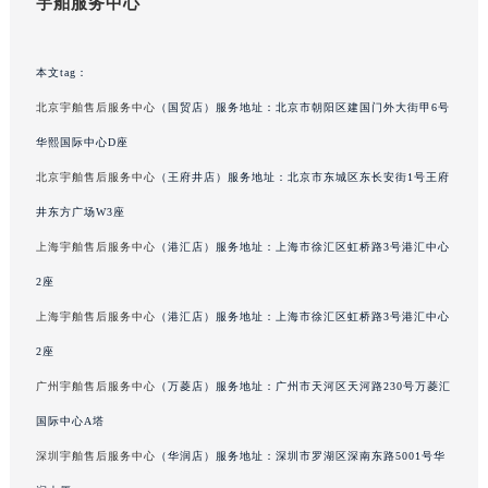
宇舶服务中心
福建省厦门市思明区湖滨东路95号万象城华润大厦B座11层1104室宇舶售后服务中心（需提前预约）
广东省潮州市潮安区新风路与潮汕路交汇处宇舶售后服务中心（需提前预约）
本文tag：
广东省广州市天河区天河路230号万菱汇国际中心A塔7层704室宇舶售后服务中心（需提前预约）
北京宇舶售后服务中心
（国贸店）服务地址：北京市朝阳区建国门外大街甲6号
广东省广州市越秀区环市东路371-375号世界贸易中心大厦南塔15层1507室宇舶售后服务中心（需提前预约）
华熙国际中心D座
广东省河源市源城区越王大道宇舶售后服务中心（需提前预约）
广东省惠州市惠城区江北文昌一路7号华贸大厦1座30层3005室宇舶售后服务中心（需提前预约）
北京宇舶售后服务中心
（王府井店）服务地址：北京市东城区东长安街1号王府
广东省江门市蓬江区广场西路宇舶售后服务中心（需提前预约）
井东方广场W3座
广东省揭阳市榕城进贤门步行街宇舶售后服务中心（需提前预约）
上海宇舶售后服务中心
（港汇店）服务地址：上海市徐汇区虹桥路3号港汇中心
广东省茂名市电白区水东街道迎宾大道宇舶售后服务中心（需提前预约）
2座
广东省梅州市梅江区金燕大道宇舶售后服务中心（需提前预约）
上海宇舶售后服务中心
（港汇店）服务地址：上海市徐汇区虹桥路3号港汇中心
广东省清远市清城区湖西路宇舶售后服务中心（需提前预约）
2座
广东省汕头市龙湖区长平路宇舶售后服务中心（需提前预约）
广州宇舶售后服务中心
（万菱店）服务地址：广州市天河区天河路230号万菱汇
广东省汕尾市城区香洲街道园林社区翠园街宇舶售后服务中心（需提前预约）
广东省韶关市武江区芙蓉新区与老城中心交汇处宇舶售后服务中心（需提前预约）
国际中心A塔
广东省深圳市罗湖区深南东路5001号华润大厦17层1701室宇舶售后服务中心（需提前预约）
深圳宇舶售后服务中心
（华润店）服务地址：深圳市罗湖区深南东路5001号华
广东省阳江市江城区东风一路宇舶售后服务中心（需提前预约）