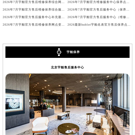
2026年7月宇舶官方售后维修保养综合网点变动补充说明文件内容对外发布
2026年7月宇舶官方维修服务中心保养点搬迁及新设补充详情文本发布
海南省儋州市儋州市那大镇兰洋北路宇舶售后服务中心（需提前预约）
2026年7月宇舶官方售后维修保养综合服务店迁址与新增
2026年7月宇舶官方售后服务中心（保养维修）迁址与增设概述
海南省东方市八所镇解放西路宇舶售后服务中心（需提前预约）
2026年7月宇舶官方售后服务中心补充最后一次公告（迁址及新设）
2026年7月宇舶官方售后服务中心（维修保养）迁址及新开补充最终通告公示
海南省琼海市嘉积镇东风路宇舶售后服务中心（需提前预约）
2026年7月宇舶官方售后维修保养网点变动简明补充确认正式发布
2026最新hublot宇舶名表官方售后保养点地址考察报告
海南省三沙市西沙区西沙群岛永兴岛北京路宇舶售后服务中心（需提前预约）
海南省三亚市吉阳区迎宾路宇舶售后服务中心（需提前预约）
海南省万宁市万城镇解放路宇舶售后服务中心（需提前预约）
宇舶保养
海南省文昌市文城镇教育东路宇舶售后服务中心（需提前预约）
海南省五指山市通什镇三月三大道宇舶售后服务中心（需提前预约）
北京宇舶售后服务中心
香港特别行政区尖沙咀区油尖旺区广东道宇舶售后服务中心（需提前预约）
香港特别行政区金钟区中西区金钟道宇舶售后服务中心（需提前预约）
香港特别行政区九龙区油尖旺区弥敦道宇舶售后服务中心（需提前预约）
香港特别行政区铜锣湾区湾仔区轩尼诗道宇舶售后服务中心（需提前预约）
河南省安阳市文峰区解放大道宇舶售后服务中心（需提前预约）
河南省鹤壁市淇滨区九州路宇舶售后服务中心（需提前预约）
河南省济源市沁园街道济水大道宇舶售后服务中心（需提前预约）
河南省焦作市解放区解放路宇舶售后服务中心（需提前预约）