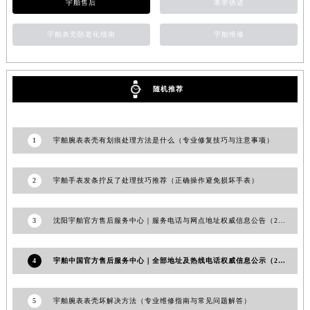
宇舶售后
表带锈迹
甘肃省庆阳市西峰区南大街宇舶售后服务中心（需提前预约）
甘肃省天水市秦州区民主路宇舶售后服务中心（需提前预约）
宇舶表壳防老化指南
宇舶维修
甘肃省武威市凉州区迎宾路宇舶售后服务中心（需提前预约）
甘肃省张掖市甘州区民乐北路宇舶售后服务中心（需提前预约）
随机推荐
宁夏回族自治区固原市原州区文化街宇舶售后服务中心（需提前预约）
宁夏回族自治区石嘴山市大武口区贺兰山路宇舶售后服务中心（需提前预约）
宁夏回族自治区吴忠市利通区开元大道宇舶售后服务中心（需提前预约）
1
宇舶腕表表壳有划痕处理方法是什么（专业修复技巧与注意事项）
宁夏回族自治区银川市兴庆区新华东路97号新百中心C馆一层C1-18号商铺宇舶售后服务中心（需提前预约）
宁夏回族自治区中卫市沙坡头区鼓楼东街宇舶售后服务中心（需提前预约）
2
宇舶手表发条拧反了处理技巧推荐（正确操作避免损坏手表）
青海省果洛藏族自治州玛沁县团结路宇舶售后服务中心（需提前预约）
青海省海北藏族自治州海晏县将军路宇舶售后服务中心（需提前预约）
3
沈阳宇舶官方售后服务中心｜服务电话与网点地址权威信息公告（2026年8月最新）
青海省海东市乐都区滨河路宇舶售后服务中心（需提前预约）
青海省海南藏族自治州共和县青海湖大街宇舶售后服务中心（需提前预约）
4
宇舶中国官方售后服务中心｜全部地址及热线电话权威信息公示（2026年7月最新）
青海省海西蒙古族藏族自治州德令哈市柴达木路宇舶售后服务中心（需提前预约）
青海省黄南藏族自治州同仁市德合隆路宇舶售后服务中心（需提前预约）
5
宇舶腕表表壳坏解决方法（专业维修指南与常见问题解答）
青海省西宁市城西区海湖新区西关大道宇舶售后服务中心（需提前预约）