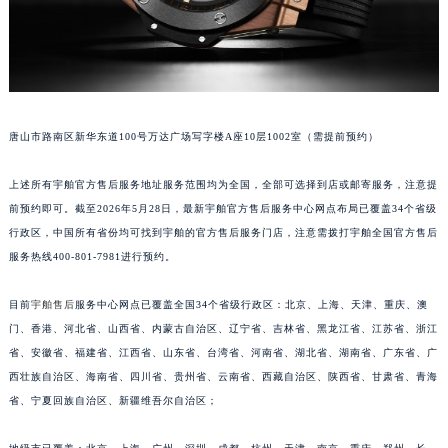
安徽省六安市金安区解放中路宇舶售后服务中心（需提前预约）
安徽省马鞍山市雨山区湖南西路宇舶售后服务中心（需提前预约）
安徽省宿州市埇桥区人民中路宇舶售后服务中心（需提前预约）
安徽省铜陵市铜官区石城大道宇舶售后服务中心（需提前预约）
安徽省芜湖市镜湖区中山路步行街宇舶售后服务中心（需提前预约）
唐山市路南区新华东道100号万达广场写字楼A座10层1002室（需提前预约）
安徽省宣城市宣州区叠嶂西路宇舶售后服务中心（需提前预约）
上述所有宇舶官方售后服务地址服务范围均为全国，全部可选择到店或邮寄服务，注意提
福建省龙岩市新罗区九一南路宇舶售后服务中心（需提前预约）
前预约即可。截至2026年5月28日，最新宇舶官方售后服务中心网点布局已覆盖34个省级
福建省南平市建阳区人民西路宇舶售后服务中心（需提前预约）
行政区，中国所有省份均可找到宇舶的官方售后服务门店，注意需拨打宇舶全国官方售后
福建省宁德市蕉城区天湖东路宇舶售后服务中心（需提前预约）
服务热线400-801-7981进行预约。
福建省莆田市城厢区霞林街道荔华东大道宇舶售后服务中心（需提前预约）
福建省三明市三元区东乾二路宇舶售后服务中心（需提前预约）
目前
宇舶售后
服务中心网点已覆盖全国34个省级行政区：北京、上海、天津、重庆、澳
福建省漳州市龙文区步港路宇舶售后服务中心（需提前预约）
门、香港、河北省、山西省、内蒙古自治区、辽宁省、吉林省、黑龙江省、江苏省、浙江
省、安徽省、福建省、江西省、山东省、台湾省、河南省、湖北省、湖南省、广东省、广
江苏省常州市新北区龙锦路1590号现代传媒中心5号楼10层1008室宇舶售后服务中心（需提前预约）
西壮族自治区、海南省、四川省、贵州省、云南省、西藏自治区、陕西省、甘肃省、青海
江苏省淮安市清江浦区淮海北路宇舶售后服务中心（需提前预约）
省、宁夏回族自治区、新疆维吾尔自治区；
江苏省连云港市海州区通灌北路宇舶售后服务中心（需提前预约）
江苏省南京市秦淮区中山南路1号南京中心22层22-C1-C3室宇舶售后服务中心（需提前预约）