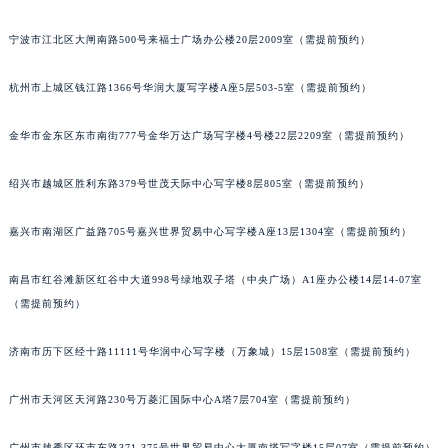
长春市朝阳区西安大路727号中银大厦A座(旺进大厦)18层09室（需提前预约）
宁波市江北区大闸南路500号来福士广场办公楼20层2009室（需提前预约）
贵阳市南明区都司高架桥路33号亨特国际金融中心14楼14D（需提前预约）
昆明市盘龙区北京路928号同德昆明广场写字楼10层06室（需提前预约）
杭州市上城区钱江路1366号华润大厦写字楼A座5层503-5室（需提前预约）
石家庄市长安区中山东路39号勒泰中心写字楼B座13层07室（需提前预约）
西安市碑林区南关正街88号华侨城长安国际中心E座6楼10室（需提前预约）
金华市金东区东市南街777号金华万达广场写字楼4号楼22层2209室（需提前预约）
海口市龙华区金贸东路5号海口华润大厦B座17层1707室（需提前预约）
绍兴市越城区胜利东路379号世茂天际中心写字楼8层805室（需提前预约）
唐山市路南区新华东道100号万达广场写字楼A座10层1002室（需提前预约）
台州市椒江区东海大道1800号腾达中心东1幢20楼2002室（需提前预约）
嘉兴市南湖区广益路705号嘉兴世界贸易中心写字楼A座13层1304室（需提前预约）
内蒙古自治区呼和浩特市玉泉区大学西街70号华润万象城写字楼（鄂尔多斯大厦）23层2326室（需提前预约）
甘肃省兰州市七里河区西津西路16号兰州中心写字楼21层2102室（需提前预约）
南昌市红谷滩新区红谷中大道998号绿地双子塔（中央广场）A1座办公楼14层14-07室
重庆市解放碑渝中区民权路28号英利国际金融中心写字楼20层01室（需提前预约）
（需提前预约）
黑龙江省大庆市萨尔图区会战大街宇舶售后服务中心（需提前预约）
济南市历下区经十路11111号华润中心写字楼（万象城）15层1508室（需提前预约）
黑龙江省鹤岗市向阳区红军路宇舶售后服务中心（需提前预约）
黑龙江省黑河市爱辉区中央街宇舶售后服务中心（需提前预约）
广州市天河区天河路230号万菱汇国际中心A塔7层704室（需提前预约）
黑龙江省鸡西市鸡冠区红军路宇舶售后服务中心（需提前预约）
黑龙江省佳木斯市向阳区长安路宇舶售后服务中心（需提前预约）
广州市越秀区环市东路371-375号世界贸易中心大厦南塔写字楼15层07室（需提前预约）