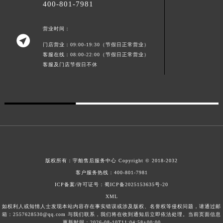
400-801-7981
新疆维吾尔自治区北屯市团结路宇舶售后服务中心（需提前预约）
新疆维吾尔自治区博乐市博乐市北京路宇舶售后服务中心（需提前预约）
营业时间：

新疆维吾尔自治区昌吉市延安北路宇舶售后服务中心（需提前预约）
门店营业：09:00-19:30（节假日正常营业）
新疆维吾尔自治区阜康市博峰路宇舶售后服务中心（需提前预约）
客服在线：08:00-22:00（节假日正常营业）
客服及门店节假日不休
新疆维吾尔自治区哈密市伊州区建国北路宇舶售后服务中心（需提前预约）
新疆维吾尔自治区和田市和田市北京西路宇舶售后服务中心（需提前预约）
新疆维吾尔自治区胡杨河市胡杨河市胡杨路宇舶售后服务中心（需提前预约）
新疆维吾尔自治区霍尔果斯市亚欧北路宇舶售后服务中心（需提前预约）
新疆维吾尔自治区喀什市解放北路宇舶售后服务中心（需提前预约）
新疆维吾尔自治区可克达拉市幸福路宇舶售后服务中心（需提前预约）
新疆维吾尔自治区克拉玛依市克拉玛依区友谊路宇舶售后服务中心（需提前预约）
版权所有：
宇舶售后服务中心
Copyright © 2018-2032
新疆维吾尔自治区库车市库车市文化东路宇舶售后服务中心（需提前预约）
客户服务热线：
400-801-7981
新疆维吾尔自治区库尔勒市库尔勒市人民东路宇舶售后服务中心（需提前预约）
ICP备案/许可证号：蜀ICP备2025153635号-20
新疆维吾尔自治区奎屯市团结西街宇舶售后服务中心（需提前预约）
XML
新疆维吾尔自治区昆玉市昆泉街宇舶售后服务中心（需提前预约）
如权利人或知情人士发现本站内容存在事实错误或涉及版权、名誉权等侵权问题，请通过邮
箱：2557628530@qq.com 与我们联系，我们将在收到通知后立即依法处理。当前页面信息
新疆维吾尔自治区沙湾市三道河子镇世纪大道南路宇舶售后服务中心（需提前预约）
更新时间：2026-08-10T11:04:58+00:00