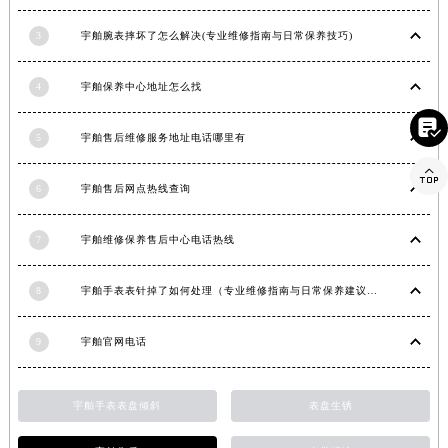
湖南省益阳市赫山区桃花仑路宇舶售后服务中心（需提前预约）
3
宇舶腕表摔坏了怎么解决(专业维修指南与日常保养技巧)
湖南省永州市冷水滩区永州大道与中兴路交叉口宇舶售后服务中心（需提前预约）
湖南省岳阳市岳阳楼区东茅岭路宇舶售后服务中心（需提前预约）
4
宇舶保养中心地址怎么找
湖南省张家界市永定区解放路宇舶售后服务中心（需提前预约）

湖南省长沙市芙蓉区建湘路393号世茂环球金融中心写字楼10层1013室宇舶售后服务中心（需提前预约）
5
宇舶售后维修服务地址电话哪里有
湖南省株洲市芦淞区建设南路宇舶售后服务中心（需提前预约）

甘肃省白银市白银区北京路宇舶售后服务中心（需提前预约）
6
宇舶售后网点热线查询
甘肃省定西市安定区解放路宇舶售后服务中心（需提前预约）
7
宇舶维修保养售后中心电话热线
甘肃省敦煌市沙州镇阳关中路宇舶售后服务中心（需提前预约）
甘肃省合作市人民街宇舶售后服务中心（需提前预约）
8
宇舶手表表针掉了如何处理（专业维修指南与日常保养建议）
甘肃省嘉峪关市雄关区新华中路宇舶售后服务中心（需提前预约）
甘肃省金昌市金川区北京路宇舶售后服务中心（需提前预约）
9
宇舶官网电话
甘肃省酒泉市肃州区西大街宇舶售后服务中心（需提前预约）
甘肃省临夏市城南街道团结路宇舶售后服务中心（需提前预约）
宇舶手表表盘倾斜
表盘生锈
甘肃省陇南市武都区人民路宇舶售后服务中心（需提前预约）
甘肃省平凉市崆峒区西大街宇舶售后服务中心（需提前预约）