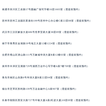
内蒙古自治区阿拉善盟市左旗土尔扈特大街宇舶售后服务中心（需提前预约）
南通市崇川区工农路57号圆融广场写字楼16层1603室（需提前预约）
内蒙古自治区巴彦淖尔市临河区新华街宇舶售后服务中心（需提前预约）
内蒙古自治区包头市青山区幸福路甲3号王府井百货名表维修宇舶售后服务中心（需提前预约）
苏州市苏州工业园区星港街199号苏州中心办公楼C座22层08室（需提前预约）
内蒙古自治区赤峰市红山区哈达街宇舶售后服务中心（需提前预约）
内蒙古自治区鄂尔多斯市东胜区伊金霍洛街宇舶售后服务中心（需提前预约）
武汉市江汉区解放大道686号世界贸易大厦38层09室（需提前预约）
内蒙古自治区呼伦贝尔市海拉尔区中央街宇舶售后服务中心（需提前预约）
南宁市青秀区金湖路59号地王大厦12楼1224室（需提前预约）
内蒙古自治区通辽市科尔沁区明仁大街宇舶售后服务中心（需提前预约）
内蒙古自治区乌海市海勃湾区人民南路宇舶售后服务中心（需提前预约）
合肥市蜀山区潜山路111号万象城华润大厦B座12楼03室（需提前预约）
内蒙古自治区乌兰察布市集宁区恩和大街宇舶售后服务中心（需提前预约）
内蒙古自治区锡林郭勒盟市锡林浩特市光明街与额尔敦路交叉口宇舶售后服务中心（需提前预约）
泉州市丰泽区宝洲路729号浦西万达中心写字楼A座7楼709室（需提前预约）
内蒙古自治区兴安盟市乌兰浩特市兴安大街宇舶售后服务中心（需提前预约）
山西省大同市平城区迎宾街宇舶售后服务中心（需提前预约）
青岛市南区山东路6号华润大厦B座22层04室（需提前预约）
山西省晋城市城区黄华街宇舶售后服务中心（需提前预约）
烟台市芝罘区胜利路139号万达金融中心A座907室（需提前预约）
山西省晋中市榆次区顺城街宇舶售后服务中心（需提前预约）
山西省临汾市尧都区解放路宇舶售后服务中心（需提前预约）
长春市朝阳区西安大路727号中银大厦A座(旺进大厦)18层09室（需提前预约）
山西省吕梁市离石区永宁中路与建设街交叉口宇舶售后服务中心（需提前预约）