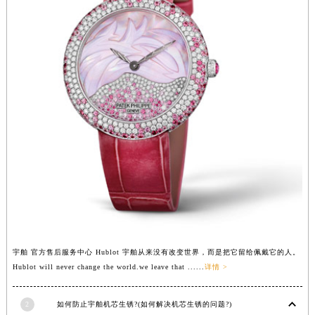
湖北省黄石市黄石港区武汉路宇舶售后服务中心（需提前预约）
湖北省荆门市东宝中天街步行街宇舶售后服务中心（需提前预约）
湖北省荆州市荆州区荆中路宇舶售后服务中心（需提前预约）
湖北省十堰市茅箭区人民北路宇舶售后服务中心（需提前预约）
湖北省随州市曾都区青年路宇舶售后服务中心（需提前预约）
湖北省咸宁市咸安区长安大道宇舶售后服务中心（需提前预约）
湖北省襄阳市樊城区长虹路与人民路交叉口宇舶售后服务中心（需提前预约）
湖北省孝感市孝南区复兴大道宇舶售后服务中心（需提前预约）
湖北省宜昌市西陵区夷陵大道与港窑路宇舶售后服务中心（需提前预约）
湖南省常德市武陵区人民路宇舶售后服务中心（需提前预约）
湖南省郴州市北湖区国庆北路宇舶售后服务中心（需提前预约）
湖南省衡阳市雁峰区解放路宇舶售后服务中心（需提前预约）
湖南省怀化市鹤城区迎丰中路宇舶售后服务中心（需提前预约）
宇舶 官方售后服务中心 Hublot 宇舶从来没有改变世界，而是把它留给佩戴它的人。
Hublot will never change the world.we leave that ......
详情 >
湖南省娄底市娄星区长青街宇舶售后服务中心（需提前预约）
湖南省邵阳市双清区东风路宇舶售后服务中心（需提前预约）
2
如何防止宇舶机芯生锈?(如何解决机芯生锈的问题?)
湖南省湘潭市雨湖区莲城大道宇舶售后服务中心（需提前预约）