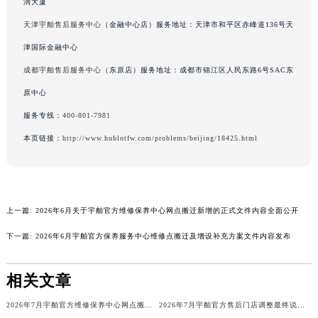
润大厦
广东省云浮市云城区金山路宇舶售后服务中心（需提前预约）
天津宇舶售后服务中心
（金融中心店）服务地址：天津市和平区赤峰道136号天
广东省湛江市赤坎区观海北路宇舶售后服务中心（需提前预约）
津国际金融中心
广东省肇庆市端州区信安大道与砚都大道交汇处宇舶售后服务中心（需提前预约）
成都宇舶售后服务中心
（东原店）服务地址：成都市锦江区人民东路6号SAC东
广西壮族自治区百色市右江区中山二路宇舶售后服务中心（需提前预约）
原中心
广西壮族自治区北海市海城区北京路宇舶售后服务中心（需提前预约）
广西壮族自治区崇左市江州区石景林街道友谊大道与丽川路交汇处宇舶售后服务中心（需提前预约）
服务专线：
400-801-7981
广西壮族自治区防城港市港口区金花茶大道宇舶售后服务中心（需提前预约）
本页链接：
http://www.hublotfw.com/problems/beijing/18425.html
广西壮族自治区贵港市港北区港城街道布山大道与仙衣路交叉口宇舶售后服务中心（需提前预约）
广西壮族自治区桂林市秀峰区红岭路宇舶售后服务中心（需提前预约）
广西壮族自治区河池市金城江区金城江街道朝阳路宇舶售后服务中心（需提前预约）
上一篇:
2026年6月关于宇舶官方维修保养中心网点搬迁新增的正式文件内容全面公开
广西壮族自治区贺州市八步区城东街道灵峰南路宇舶售后服务中心（需提前预约）
广西壮族自治区来宾市兴宾区桂中大道宇舶售后服务中心（需提前预约）
下一篇:
2026年6月宇舶官方保养服务中心维修点搬迁及增设补充方案文件内容发布
广西壮族自治区柳州市城中区中山中路宇舶售后服务中心（需提前预约）
广西壮族自治区钦州市钦南区金海湾东大街宇舶售后服务中心（需提前预约）
相关文章
广西壮族自治区梧州市万秀区龙湖镇高旺路宇舶售后服务中心（需提前预约）
2026年7月宇舶官方维修保养中心网点搬迁及新增补充手册文本
2026年7月宇舶官方售后门店调整最终说明（搬迁及新开）
广西壮族自治区玉林市玉州区金玉路宇舶售后服务中心（需提前预约）