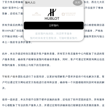
了官方售后维修服务中心，形成覆盖华北、华东、华南、西南、华中、东北、西北七大区
预约入口
关闭
江西省鹰潭市月湖区胜利东路宇舶售后服务中心（需提前预约）
域的“直营中心+服务点”双轨网络。通过重新选址和装修焕新，这些网点不仅提升了整体
山东省德州市德城区东风中路宇舶售后服务中心（需提前预约）
形象，还优化了服务空间布局，为表主提供更私密舒适的售后体验。
山东省东营市东营区济南路宇舶售后服务中心（需提前预约）
山东省济南市历下区经十路11111号华润中心写字楼（万象城）15层1508室宇舶售后服务中心（需提前预约）
所有升级后的网点均通过瑞士日内瓦总部严格认证，并统一配备了瑞士进口精密检测仪器
立即预约
和100%原厂供应配件。这些网点由经品牌专项培训认证的资深制表师提供服务，严格执
山东省济宁市任城区太白楼路宇舶售后服务中心（需提前预约）
提前预约免排队，到店即享服务
行宇舶全球统一的服务标准与质保体系。这意味着无论表主身处何地，都能享受到与瑞士
山东省莱芜市文化南路8号银座商城名表维修一楼名表维修宇舶售后服务中心（需提前预约）
预约时间有变无需取消，可随时重新预约
本土一致的专业养护服务。
山东省临沂市兰山区解放路宇舶售后服务中心（需提前预约）
山东省日照市东港区烟台路宇舶售后服务中心（需提前预约）
此外，本次升级还特别注重提升客户服务质量。所有官方售后服务中心均配备了先进的客
山东省泰安市泰山区财源街道泰山大街宇舶售后服务中心（需提前预约）
户服务系统，确保客户能够快速预约维修保养服务。同时，客户可通过官网查询网点信息
山东省威海市环翠区新威海路89号振华商厦一楼名表维修宇舶售后服务中心（需提前预约）
和预约服务，实现线上与线下的无缝对接。
山东省潍坊市奎文区东风东街宇舶售后服务中心（需提前预约）
宇舶客户服务
团队也进行了全面培训，以更好地理解客户需求并提供个性化解决方案。客
山东省枣庄市滕州市北辛路与善国路交叉口宇舶售后服务中心（需提前预约）
户可以通过官方网站或官方热线进行咨询和反馈，确保每一个问题都能得到及时有效的解
山东省淄博市张店区金晶大道宇舶售后服务中心（需提前预约）
决。
上海市黄浦区南京东路299号宏伊国际广场写字楼8层806室宇舶售后服务中心（需提前预约）
上海市徐汇区虹桥路3号港汇中心2座37层3705室宇舶售后服务中心（需提前预约）
值得一提的是，本次升级不仅限于硬件设施的改善，还包括了软件层面的提升。所有服务
浙江省杭州市上城区钱江路1366号华润大厦A座5层503-5室宇舶售后服务中心（需提前预约）
中心都配备了专业的客户服务人员，并通过定期培训确保他们能够提供高质量的服务。这