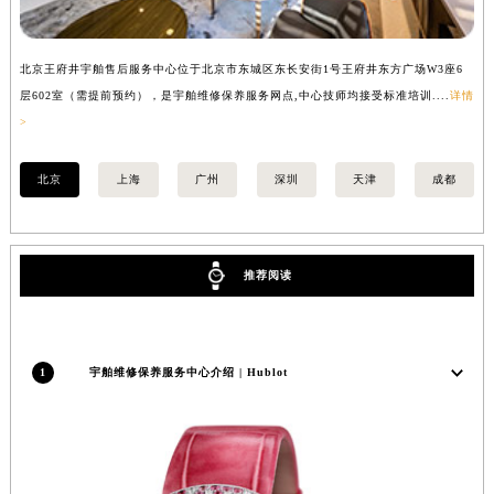
河南省开封市鼓楼区中山路宇舶售后服务中心（需提前预约）
河南省洛阳市西工区中州中路与解放路交叉口宇舶售后服务中心（需提前预约）
北京王府井宇舶售后服务中心位于北京市东城区东长安街1号王府井东方广场W3座6
上
河南省漯河市源汇区交通路宇舶售后服务中心（需提前预约）
层602室（需提前预约），是宇舶维修保养服务网点,中心技师均接受标准培训....
详情
预
河南省南阳市宛城区范蠡东路与南都路交叉口宇舶售后服务中心（需提前预约）
>
河南省平顶山市卫东区建设路宇舶售后服务中心（需提前预约）
河南省濮阳市大华龙区开州路绿城路交叉口宇舶售后服务中心（需提前预约）
北京
上海
广州
深圳
天津
成都
河南省三门峡市湖滨区和平路宇舶售后服务中心（需提前预约）
河南省商丘市梁园区神火大道宇舶售后服务中心（需提前预约）
河南省新乡市红旗区人民路宇舶售后服务中心（需提前预约）
推荐阅读
河南省信阳市浉河区东方红大道宇舶售后服务中心（需提前预约）
河南省许昌市魏都区建安大道与八龙路交叉口宇舶售后服务中心（需提前预约）
河南省郑州市二七区民主路10号华润大厦29层2905室宇舶售后服务中心（需提前预约）
1
宇舶维修保养服务中心介绍 | Hublot
河南省周口市川汇区七一路宇舶售后服务中心（需提前预约）
河南省驻马店市驿城区乐山大道与置地大道交叉口宇舶售后服务中心（需提前预约）
湖北省鄂州市鄂城区文星大道宇舶售后服务中心（需提前预约）
湖北省黄冈市黄州区赤壁大道宇舶售后服务中心（需提前预约）