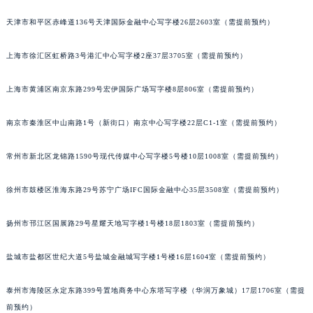
沈阳市沈河区中街路83号亨得利名表服务中心（品牌授权店）1层整层（需提前预约）
天津市和平区赤峰道136号天津国际金融中心写字楼26层2603室（需提前预约）
乌鲁木齐市天山区红山路26号时代广场（CCMALL）C座17层17-B（需提前预约）
温州市鹿城区锦绣路1067号置信广场10层1015室（需提前预约）
上海市徐汇区虹桥路3号港汇中心写字楼2座37层3705室（需提前预约）
哈尔滨市道里区友谊西路600号富力中心T2座写字楼29层03室（需提前预约）
上海市黄浦区南京东路299号宏伊国际广场写字楼8层806室（需提前预约）
大连市中山区人民路15号国际金融大厦7层G室（需提前预约）
佛山市禅城区季华五路57号万科金融中心C座12层1205室（需提前预约）
南京市秦淮区中山南路1号（新街口）南京中心写字楼22层C1-1室（需提前预约）
东莞市东城街道鸿福东路1号民盈国贸中心T1写字楼9层907室（需提前预约）
无锡市梁溪区人民中路139号恒隆广场写字楼1座11层1104室（需提前预约）
常州市新北区龙锦路1590号现代传媒中心写字楼5号楼10层1008室（需提前预约）
南通市崇川区工农路57号圆融广场写字楼16层1603室（需提前预约）
苏州市苏州工业园区星港街199号苏州中心办公楼C座22层08室（需提前预约）
徐州市鼓楼区淮海东路29号苏宁广场IFC国际金融中心35层3508室（需提前预约）
武汉市江汉区解放大道686号世界贸易大厦38层09室（需提前预约）
扬州市邗江区国展路29号星耀天地写字楼1号楼18层1803室（需提前预约）
南宁市青秀区金湖路59号地王大厦12楼1224室（需提前预约）
合肥市蜀山区潜山路111号万象城华润大厦B座12楼03室（需提前预约）
盐城市盐都区世纪大道5号盐城金融城写字楼1号楼16层1604室（需提前预约）
泉州市丰泽区宝洲路729号浦西万达中心写字楼A座7楼709室（需提前预约）
青岛市南区山东路6号华润大厦B座22层04室（需提前预约）
泰州市海陵区永定东路399号置地商务中心东塔写字楼（华润万象城）17层1706室（需提
烟台市芝罘区胜利路139号万达金融中心A座907室（需提前预约）
前预约）