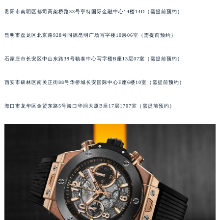
山西省朔州市朔城区怡西路与鄯阳西街交汇处宇舶售后服务中心（需提前预约）
贵阳市南明区都司高架桥路33号亨特国际金融中心14楼14D（需提前预约）
山西省忻州市忻府区和平东街与七一南路交叉口宇舶售后服务中心（需提前预约）
昆明市盘龙区北京路928号同德昆明广场写字楼10层06室（需提前预约）
山西省阳泉市郊区平阳东街与新城大道交叉口宇舶售后服务中心（需提前预约）
山西省运城市盐湖区河东街宇舶售后服务中心（需提前预约）
石家庄市长安区中山东路39号勒泰中心写字楼B座13层07室（需提前预约）
山西省长治市潞州区英雄中路宇舶售后服务中心（需提前预约）
山西省太原市迎泽区迎泽街道解放路15号亨得利名表维修授权店3楼宇舶售后服务中心（需提前预约）
西安市碑林区南关正街88号华侨城长安国际中心E座6楼10室（需提前预约）
天津市和平区赤峰道136号天津国际金融中心26层2603室宇舶售后服务中心（需提前预约）
安徽省安庆市迎江区人民路宇舶售后服务中心（需提前预约）
海口市龙华区金贸东路5号海口华润大厦B座17层1707室（需提前预约）
安徽省蚌埠市蚌山区淮河路宇舶售后服务中心（需提前预约）
安徽省亳州市谯城区魏武大道宇舶售后服务中心（需提前预约）
安徽省池州市贵池区长江路宇舶售后服务中心（需提前预约）
安徽省滁州市琅琊区南谯北路宇舶售后服务中心（需提前预约）
安徽省阜阳市颍州区颍州北路宇舶售后服务中心（需提前预约）
安徽省淮北市相山区淮海路宇舶售后服务中心（需提前预约）
安徽省淮南市田家庵区国庆中路宇舶售后服务中心（需提前预约）
安徽省黄山市屯溪区黄山西路宇舶售后服务中心（需提前预约）