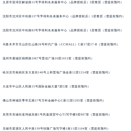
太原市迎泽区解放路15号亨得利名表服务中心（品牌授权店）3层整层（需提前预约）
辽宁省本溪市平山区胜利路宇舶售后服务中心（需提前预约）
辽宁省朝阳市双塔区新华路宇舶售后服务中心（需提前预约）
沈阳市沈河区中街路137号亨得利名表服务中心（品牌授权店）1层整层（需提前预约）
辽宁省丹东市振兴区七经街宇舶售后服务中心（需提前预约）
辽宁省抚顺市新抚区东一路宇舶售后服务中心（需提前预约）
沈阳市沈河区中街路83号亨得利名表服务中心（品牌授权店）1层整层（需提前预约）
辽宁省阜新市海州区解放大街宇舶售后服务中心（需提前预约）
乌鲁木齐市天山区红山路26号时代广场（CCMALL）C座17层17-B（需提前预约）
辽宁省葫芦岛市连山区中央路宇舶售后服务中心（需提前预约）
辽宁省锦州市古塔区中央大街宇舶售后服务中心（需提前预约）
温州市鹿城区锦绣路1067号置信广场10层1015室（需提前预约）
辽宁省辽阳市白塔区新运大街宇舶售后服务中心（需提前预约）
辽宁省盘锦市兴隆台区石油大街宇舶售后服务中心（需提前预约）
哈尔滨市南岗区东大直街146号上和置地广场金座12层1214室（需提前预约）
辽宁省铁岭市银州区南马路宇舶售后服务中心（需提前预约）
大连市中山区人民路15号国际金融大厦7层G室（需提前预约）
辽宁省营口市站前区市府路与渤海大街交叉口宇舶售后服务中心（需提前预约）
辽宁省沈阳市沈河区中街路137号亨得利名表维修授权店1楼宇舶售后服务中心（需提前预约）
佛山市禅城区季华五路57号万科金融中心C座12层1205室（需提前预约）
辽宁省沈阳市沈河区中街路83号亨得利名表维修授权店1楼宇舶售后服务中心（需提前预约）
北京市朝阳区建国门外大街甲6号华熙国际中心D座11层1102室宇舶售后服务中心（北京总部）（需提前预约）
东莞市东城街道鸿福东路1号民盈国贸中心T1写字楼9层907室（需提前预约）
北京市东城区东长安街1号王府井东方广场W3座6层602室宇舶售后服务中心（需提前预约）
河北省保定市竞秀区朝阳北大街北国先天下宇舶售后服务中心（需提前预约）
无锡市梁溪区人民中路139号恒隆广场写字楼1座11层1104室（需提前预约）