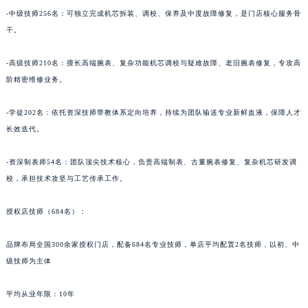
青海省海北藏族自治州海晏县将军路宇舶售后服务中心（需提前预约）
-中级技师256名：可独立完成机芯拆装、调校、保养及中度故障修复，是门店核心服务骨
干。
青海省海东市乐都区滨河路宇舶售后服务中心（需提前预约）
青海省海南藏族自治州共和县青海湖大街宇舶售后服务中心（需提前预约）
-高级技师210名：擅长高端腕表、复杂功能机芯调校与疑难故障、老旧腕表修复，专攻高
青海省海西蒙古族藏族自治州德令哈市柴达木路宇舶售后服务中心（需提前预约）
阶精密维修业务。
青海省黄南藏族自治州同仁市德合隆路宇舶售后服务中心（需提前预约）
青海省西宁市城西区海湖新区西关大道宇舶售后服务中心（需提前预约）
-学徒202名：依托资深技师带教体系定向培养，持续为团队输送专业新鲜血液，保障人才
青海省玉树藏族自治州结古镇胜利路宇舶售后服务中心（需提前预约）
长效迭代。
陕西省安康市汉滨区金州路宇舶售后服务中心（需提前预约）
-资深制表师54名：团队顶尖技术核心，负责高端制表、古董腕表修复、复杂机芯研发调
陕西省宝鸡市渭滨区经二路宇舶售后服务中心（需提前预约）
校，承担技术攻坚与工艺传承工作。
陕西省汉中市汉台区北大街宇舶售后服务中心（需提前预约）
陕西省商洛市商州区州城街宇舶售后服务中心（需提前预约）
授权店技师（684名）：
陕西省铜川市王益区红旗街宇舶售后服务中心（需提前预约）
陕西省渭南市临渭区东风大街宇舶售后服务中心（需提前预约）
品牌布局全国300余家授权门店，配备684名专业技师，单店平均配置2名技师，以初、中
级技师为主体
陕西省咸阳市秦都区沣西新城统一西路与白马河路交汇处宇舶售后服务中心（需提前预约）
陕西省延安市宝塔区中心街宇舶售后服务中心（需提前预约）
平均从业年限：10年
陕西省榆林市榆阳区长兴路宇舶售后服务中心（需提前预约）