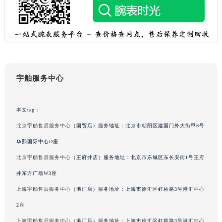
海南省海口市龙华区金贸东路5号海口华润大厦B座17层1707室宇舶售后服务中心（需提前预约）
河北省唐山市路南区新华东道100号万达广场写字楼A座10层1002室宇舶售后服务中心（需提前预约）
台州市椒江区东海大道1800号腾达中心东1幢20楼2002室宇舶售后服务中心（需提前预约）
呼和浩特市玉泉区大学西街70号华润万象城写字楼（鄂尔多斯大厦）23层2326室宇舶售后服务中心（需提前预约）
兰州市七里河区西津西路16号兰州中心写字楼21层2102室宇舶售后服务中心（需提前预约）
宇舶服务中心
重庆市解放碑渝中区民权路28号英利国际金融中心写字楼20层01室宇舶售后服务中心（需提前预约）
节假日正常营业！
本文tag：
北京宇舶售后服务中心
（国贸店）服务地址：北京市朝阳区建国门外大街甲6号
华熙国际中心D座
北京宇舶售后服务中心
（王府井店）服务地址：北京市东城区东长安街1号王府
井东方广场W3座
上海宇舶售后服务中心
（港汇店）服务地址：上海市徐汇区虹桥路3号港汇中心
2座
上海宇舶售后服务中心
（港汇店）服务地址：上海市徐汇区虹桥路3号港汇中心