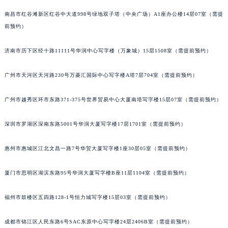
吉林省梅河口市新华街道梅河大街宇舶售后服务中心（需提前预约）
南昌市红谷滩新区红谷中大道998号绿地双子塔（中央广场）A1座办公楼14层07室（需提
吉林省四平市铁东区紫气大路与南九经街交汇处宇舶售后服务中心（需提前预约）
前预约）
吉林省松原市宁江区五环大街宇舶售后服务中心（需提前预约）
济南市历下区经十路11111号华润中心写字楼（万象城）15层1508室（需提前预约）
吉林省通化市东昌区环通乡江南大街宇舶售后服务中心（需提前预约）
吉林省延边市延吉市解放路宇舶售后服务中心（需提前预约）
广州市天河区天河路230号万菱汇国际中心写字楼A塔7层704室（需提前预约）
辽宁省鞍山市铁东区站前街宇舶售后服务中心（需提前预约）
辽宁省本溪市平山区胜利路宇舶售后服务中心（需提前预约）
广州市越秀区环市东路371-375号世界贸易中心大厦南塔写字楼15层07室（需提前预约）
辽宁省朝阳市双塔区新华路宇舶售后服务中心（需提前预约）
辽宁省丹东市振兴区七经街宇舶售后服务中心（需提前预约）
深圳市罗湖区深南东路5001号华润大厦写字楼17层1701室（需提前预约）
辽宁省抚顺市新抚区东一路宇舶售后服务中心（需提前预约）
惠州市惠城区江北文昌一路7号华贸大厦写字楼1座30层05室（需提前预约）
辽宁省阜新市海州区解放大街宇舶售后服务中心（需提前预约）
辽宁省葫芦岛市连山区中央路宇舶售后服务中心（需提前预约）
厦门市思明区湖滨东路95号华润大厦写字楼B座11层1104室（需提前预约）
辽宁省锦州市古塔区中央大街宇舶售后服务中心（需提前预约）
辽宁省辽阳市白塔区新运大街宇舶售后服务中心（需提前预约）
福州市鼓楼区五四路128-1号恒力城写字楼15层03室（需提前预约）
辽宁省盘锦市兴隆台区石油大街宇舶售后服务中心（需提前预约）
成都市锦江区人民东路6号SAC东原中心写字楼24层2406B室（需提前预约）
辽宁省铁岭市银州区南马路宇舶售后服务中心（需提前预约）