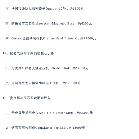
湖南省郴州市北湖区国庆北路宇舶售后服务中心（需提前预约）
（4）法国顶级防磁精密镊子Dumont 12号，约1800元
湖南省衡阳市雁峰区解放路宇舶售后服务中心（需提前预约）
湖南省怀化市鹤城区迎丰中路宇舶售后服务中心（需提前预约）
（5）防磁机芯支架Greiner Anti-Magnetic Base，约6200元
湖南省娄底市娄星区长青街宇舶售后服务中心（需提前预约）
（6）Greiner全自动装针机Greiner Hand Fitter X，约75000元
湖南省邵阳市双清区东风路宇舶售后服务中心（需提前预约）
湖南省湘潭市雨湖区莲城大道宇舶售后服务中心（需提前预约）
12、配套气源与车间辅助核心设备
湖南省益阳市赫山区桃花仑路宇舶售后服务中心（需提前预约）
湖南省永州市冷水滩区永州大道与中兴路交叉口宇舶售后服务中心（需提前预约）
（1）丹麦原厂静音无油空压机JUN-AIR 6-4，约14000元
湖南省岳阳市岳阳楼区东茅岭路宇舶售后服务中心（需提前预约）
（2）定制百级无尘恒温防静电工作台，约125000元
湖南省张家界市永定区解放路宇舶售后服务中心（需提前预约）
湖南省长沙市芙蓉区建湘路393号世茂环球金融中心写字楼10层1013室宇舶售后服务中心（需提前预约）
13、贵金属与宝石鉴定配套设备
湖南省株洲市芦淞区建设南路宇舶售后服务中心（需提前预约）
甘肃省白银市白银区北京路宇舶售后服务中心（需提前预约）
（1）贵金属无损测金仪XRF Gold Tester Mini，约65000元
甘肃省定西市安定区解放路宇舶售后服务中心（需提前预约）
甘肃省敦煌市沙州镇阳关中路宇舶售后服务中心（需提前预约）
（2）钻石宝石检测仪GemMaster Pro 550，约18000元
甘肃省合作市人民街宇舶售后服务中心（需提前预约）