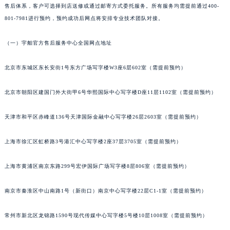
售后体系，客户可选择到店送修或通过邮寄方式委托服务。所有服务均需提前通过400-
武汉市江汉区解放大道686号世界贸易大厦38层09室（需提前预约）
801-7981进行预约，预约成功后网点将安排专业技术团队对接。
南宁市青秀区金湖路59号地王大厦12楼1224室（需提前预约）
合肥市蜀山区潜山路111号万象城华润大厦B座12楼03室（需提前预约）
（一）宇舶官方售后服务中心全国网点地址
泉州市丰泽区宝洲路729号浦西万达中心写字楼A座7楼709室（需提前预约）
青岛市南区山东路6号华润大厦B座22层04室（需提前预约）
北京市东城区东长安街1号东方广场写字楼W3座6层602室（需提前预约）
烟台市芝罘区胜利路139号万达金融中心A座907室（需提前预约）
北京市朝阳区建国门外大街甲6号华熙国际中心写字楼D座11层1102室（需提前预约）
长春市朝阳区西安大路727号中银大厦A座(旺进大厦)18层09室（需提前预约）
贵阳市南明区都司高架桥路33号亨特国际金融中心14楼14D（需提前预约）
天津市和平区赤峰道136号天津国际金融中心写字楼26层2603室（需提前预约）
昆明市盘龙区北京路928号同德昆明广场写字楼10层06室（需提前预约）
石家庄市长安区中山东路39号勒泰中心写字楼B座13层07室（需提前预约）
上海市徐汇区虹桥路3号港汇中心写字楼2座37层3705室（需提前预约）
西安市碑林区南关正街88号华侨城长安国际中心E座6楼10室（需提前预约）
上海市黄浦区南京东路299号宏伊国际广场写字楼8层806室（需提前预约）
海口市龙华区金贸东路5号海口华润大厦B座17层1707室（需提前预约）
唐山市路南区新华东道100号万达广场写字楼A座10层1002室（需提前预约）
南京市秦淮区中山南路1号（新街口）南京中心写字楼22层C1-1室（需提前预约）
台州市椒江区东海大道1800号腾达中心东1幢20楼2002室（需提前预约）
内蒙古自治区呼和浩特市玉泉区大学西街70号华润万象城写字楼（鄂尔多斯大厦）23层2326室（需提前预约）
常州市新北区龙锦路1590号现代传媒中心写字楼5号楼10层1008室（需提前预约）
甘肃省兰州市七里河区西津西路16号兰州中心写字楼21层2102室（需提前预约）