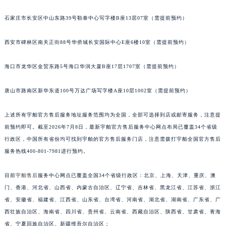
福建省三明市三元区东乾二路宇舶售后服务中心（需提前预约）
石家庄市长安区中山东路39号勒泰中心写字楼B座13层07室（需提前预约）
福建省漳州市龙文区步港路宇舶售后服务中心（需提前预约）
江苏省常州市新北区龙锦路1590号现代传媒中心5号楼10层1008室宇舶售后服务中心（需提前预约）
西安市碑林区南关正街88号华侨城长安国际中心E座6楼10室（需提前预约）
江苏省淮安市清江浦区淮海北路宇舶售后服务中心（需提前预约）
江苏省连云港市海州区通灌北路宇舶售后服务中心（需提前预约）
海口市龙华区金贸东路5号海口华润大厦B座17层1707室（需提前预约）
江苏省南京市秦淮区中山南路1号南京中心22层22-C1-C3室宇舶售后服务中心（需提前预约）
唐山市路南区新华东道100号万达广场写字楼A座10层1002室（需提前预约）
江苏省宿迁市宿城区西湖路宇舶售后服务中心（需提前预约）
江苏省泰州市海陵区永定东路399号置地商务中心东塔（华润万象城）17层1706室宇舶售后服务中心（需提前预约）
上述所有宇舶官方售后服务地址服务范围均为全国，全部可选择到店或邮寄服务，注意提
江苏省徐州市鼓楼区淮海东路29号苏宁广场IFC国际金融中心35层3508室宇舶售后服务中心（需提前预约）
前预约即可。截至2026年7月8日，最新宇舶官方售后服务中心网点布局已覆盖34个省级
江苏省盐城市盐都区世纪大道5号盐城金融城写字楼1号楼16层1604室宇舶售后服务中心（需提前预约）
行政区，中国所有省份均可找到宇舶的官方售后服务门店，注意需拨打宇舶全国官方售后
江苏省扬州市邗江区国展路29号星耀天地写字楼1号楼18层1803室宇舶售后服务中心（需提前预约）
服务热线400-801-7981进行预约。
江苏省镇江市京口区中山东路宇舶售后服务中心（需提前预约）
目前
宇舶售后
服务中心网点已覆盖全国34个省级行政区：北京、上海、天津、重庆、澳
江西省抚州市临川区赣东大道宇舶售后服务中心（需提前预约）
门、香港、河北省、山西省、内蒙古自治区、辽宁省、吉林省、黑龙江省、江苏省、浙江
江西省赣州市章贡区文清路宇舶售后服务中心（需提前预约）
省、安徽省、福建省、江西省、山东省、台湾省、河南省、湖北省、湖南省、广东省、广
江西省吉安市吉州区井冈山大道宇舶售后服务中心（需提前预约）
西壮族自治区、海南省、四川省、贵州省、云南省、西藏自治区、陕西省、甘肃省、青海
江西省景德镇市珠山区珠山中路宇舶售后服务中心（需提前预约）
省、宁夏回族自治区、新疆维吾尔自治区；