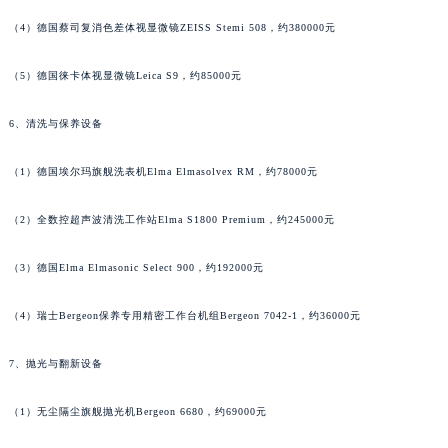
广西壮族自治区贺州市八步区城东街道灵峰南路宇舶售后服务中心（需提前预约）
（4）德国蔡司复消色差体视显微镜ZEISS Stemi 508，约380000元
广西壮族自治区来宾市兴宾区桂中大道宇舶售后服务中心（需提前预约）
广西壮族自治区柳州市城中区中山中路宇舶售后服务中心（需提前预约）
（5）德国徕卡体视显微镜Leica S9，约85000元
广西壮族自治区钦州市钦南区金海湾东大街宇舶售后服务中心（需提前预约）
6、清洗与保养设备
广西壮族自治区梧州市万秀区龙湖镇高旺路宇舶售后服务中心（需提前预约）
广西壮族自治区玉林市玉州区金玉路宇舶售后服务中心（需提前预约）
（1）德国埃尔玛旗舰洗表机Elma Elmasolvex RM，约78000元
海南省儋州市儋州市那大镇兰洋北路宇舶售后服务中心（需提前预约）
海南省东方市八所镇解放西路宇舶售后服务中心（需提前预约）
（2）全数控超声波清洗工作站Elma S1800 Premium，约245000元
海南省琼海市嘉积镇东风路宇舶售后服务中心（需提前预约）
（3）德国Elma Elmasonic Select 900，约192000元
海南省三沙市西沙区西沙群岛永兴岛北京路宇舶售后服务中心（需提前预约）
海南省三亚市吉阳区迎宾路宇舶售后服务中心（需提前预约）
（4）瑞士Bergeon保养专用精密工作台机组Bergeon 7042-1，约36000元
海南省万宁市万城镇解放路宇舶售后服务中心（需提前预约）
海南省文昌市文城镇教育东路宇舶售后服务中心（需提前预约）
7、抛光与翻新设备
海南省五指山市通什镇三月三大道宇舶售后服务中心（需提前预约）
香港特别行政区尖沙咀区油尖旺区广东道宇舶售后服务中心（需提前预约）
（1）无尘隔尘旗舰抛光机Bergeon 6680，约69000元
香港特别行政区金钟区中西区金钟道宇舶售后服务中心（需提前预约）