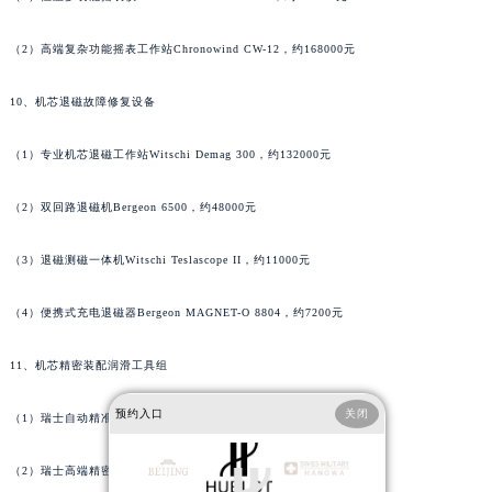
海南省东方市八所镇解放西路宇舶售后服务中心（需提前预约）
海南省琼海市嘉积镇东风路宇舶售后服务中心（需提前预约）
（2）高端复杂功能摇表工作站Chronowind CW-12，约168000元
海南省三沙市西沙区西沙群岛永兴岛北京路宇舶售后服务中心（需提前预约）
海南省三亚市吉阳区迎宾路宇舶售后服务中心（需提前预约）
10、机芯退磁故障修复设备
海南省万宁市万城镇解放路宇舶售后服务中心（需提前预约）
（1）专业机芯退磁工作站Witschi Demag 300，约132000元
海南省文昌市文城镇教育东路宇舶售后服务中心（需提前预约）
海南省五指山市通什镇三月三大道宇舶售后服务中心（需提前预约）
（2）双回路退磁机Bergeon 6500，约48000元
香港特别行政区尖沙咀区油尖旺区广东道宇舶售后服务中心（需提前预约）
香港特别行政区金钟区中西区金钟道宇舶售后服务中心（需提前预约）
（3）退磁测磁一体机Witschi Teslascope II，约11000元
香港特别行政区九龙区油尖旺区弥敦道宇舶售后服务中心（需提前预约）
香港特别行政区铜锣湾区湾仔区轩尼诗道宇舶售后服务中心（需提前预约）
（4）便携式充电退磁器Bergeon MAGNET-O 8804，约7200元
河南省安阳市文峰区解放大道宇舶售后服务中心（需提前预约）
11、机芯精密装配润滑工具组
河南省鹤壁市淇滨区九州路宇舶售后服务中心（需提前预约）
河南省济源市沁园街道济水大道宇舶售后服务中心（需提前预约）
预约入口
关闭
（1）瑞士自动精准点油机Bergeon 7718-1A，约2100元
河南省焦作市解放区解放路宇舶售后服务中心（需提前预约）
河南省开封市鼓楼区中山路宇舶售后服务中心（需提前预约）
（2）瑞士高端精密手动点油笔Bergeon 7013系列，约1400元