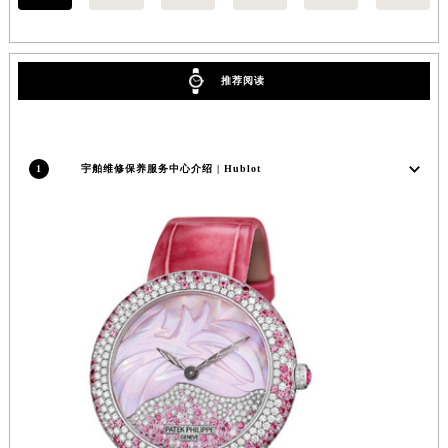
推荐阅读
1
宇舶维修保养服务中心介绍 | Hublot