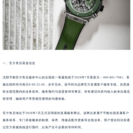
乌鲁木齐市天山区红山路26号时代广场（CCMALL）C座17层17-B（需提前预约）
温州市鹿城区锦绣路1067号置信广场10层1015室（需提前预约）
哈尔滨市道里区友谊西路600号富力中心T2座写字楼29层03室（需提前预约）
大连市中山区人民路15号国际金融大厦7层G室（需提前预约）
佛山市禅城区季华五路57号万科金融中心C座12层1205室（需提前预约）
东莞市东城街道鸿福东路1号民盈国贸中心T1写字楼9层907室（需提前预约）
无锡市梁溪区人民中路139号恒隆广场写字楼1座11层1104室（需提前预约）
南通市崇川区工农路57号圆融广场写字楼16层1603室（需提前预约）
一、官方售后渠道信息
苏州市苏州工业园区星港街199号苏州中心办公楼C座22层08室（需提前预约）
武汉市江汉区解放大道686号世界贸易大厦38层09室（需提前预约）
沈阳宇舶官方售后服务中心的全国统一客服热线于2026年7月更新为：400-801-7981。客
南宁市青秀区金湖路59号地王大厦12楼1224室（需提前预约）
服在线时间为每日8:00-22:00，全年无休。该号码为品牌官方直属客户服务专线，负责接
听全国范围内的业务咨询、服务预约与进度查询等事宜。所有通话内容均纳入标准合规流
合肥市蜀山区潜山路111号万象城华润大厦B座12楼03室（需提前预约）
程管理，确保用户享受规范透明的沟通体验。
泉州市丰泽区宝洲路729号浦西万达中心写字楼A座7楼709室（需提前预约）
青岛市南区山东路6号华润大厦B座22层04室（需提前预约）
官方售后地址于2026年7月正式启用新的直属服务网点。该网点隶属于宇舶全国直属客户
烟台市芝罘区胜利路139号万达金融中心A座907室（需提前预约）
服务体系，专门承接腕表的检测、保养、维修及配件更换等全线业务。用户需在到访前通
长春市朝阳区西安大路727号中银大厦A座(旺进大厦)18层09室（需提前预约）
过官方客服热线进行预约，以免产生不必要的等待时间。