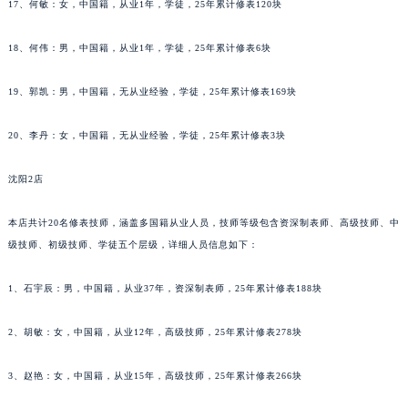
内蒙古自治区巴彦淖尔市临河区新华街宇舶售后服务中心（需提前预约）
17、何敏：女，中国籍，从业1年，学徒，25年累计修表120块
内蒙古自治区包头市青山区幸福路甲3号王府井百货名表维修宇舶售后服务中心（需提前预约）
18、何伟：男，中国籍，从业1年，学徒，25年累计修表6块
内蒙古自治区赤峰市红山区哈达街宇舶售后服务中心（需提前预约）
内蒙古自治区鄂尔多斯市东胜区伊金霍洛街宇舶售后服务中心（需提前预约）
19、郭凯：男，中国籍，无从业经验，学徒，25年累计修表169块
内蒙古自治区呼伦贝尔市海拉尔区中央街宇舶售后服务中心（需提前预约）
内蒙古自治区通辽市科尔沁区明仁大街宇舶售后服务中心（需提前预约）
20、李丹：女，中国籍，无从业经验，学徒，25年累计修表3块
内蒙古自治区乌海市海勃湾区人民南路宇舶售后服务中心（需提前预约）
沈阳2店
内蒙古自治区乌兰察布市集宁区恩和大街宇舶售后服务中心（需提前预约）
内蒙古自治区锡林郭勒盟市锡林浩特市光明街与额尔敦路交叉口宇舶售后服务中心（需提前预约）
本店共计20名修表技师，涵盖多国籍从业人员，技师等级包含资深制表师、高级技师、中
内蒙古自治区兴安盟市乌兰浩特市兴安大街宇舶售后服务中心（需提前预约）
级技师、初级技师、学徒五个层级，详细人员信息如下：
山西省大同市平城区迎宾街宇舶售后服务中心（需提前预约）
山西省晋城市城区黄华街宇舶售后服务中心（需提前预约）
1、石宇辰：男，中国籍，从业37年，资深制表师，25年累计修表188块
山西省晋中市榆次区顺城街宇舶售后服务中心（需提前预约）
2、胡敏：女，中国籍，从业12年，高级技师，25年累计修表278块
山西省临汾市尧都区解放路宇舶售后服务中心（需提前预约）
山西省吕梁市离石区永宁中路与建设街交叉口宇舶售后服务中心（需提前预约）
3、赵艳：女，中国籍，从业15年，高级技师，25年累计修表266块
山西省朔州市朔城区怡西路与鄯阳西街交汇处宇舶售后服务中心（需提前预约）