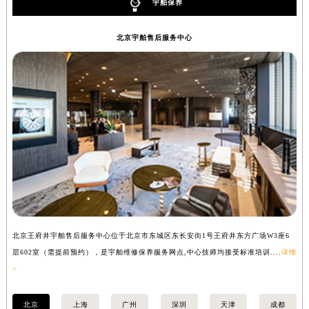
宇舶保养
北京宇舶售后服务中心
北京王府井宇舶售后服务中心位于北京市东城区东长安街1号王府井东方广场W3座6
上
层602室（需提前预约），是宇舶维修保养服务网点,中心技师均接受标准培训....
详情
预
>
北京
上海
广州
深圳
天津
成都