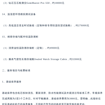
湖北省荆门市东宝中天街步行街宇舶售后服务中心（需提前预约）
（2）钻石宝石检测仪GemMaster Pro 550，约18000元
湖北省荆州市荆州区荆中路宇舶售后服务中心（需提前预约）
湖北省十堰市茅箭区人民北路宇舶售后服务中心（需提前预约）
14、温湿度环境模拟测试设备
湖北省随州市曾都区青年路宇舶售后服务中心（需提前预约）
（1）高低温交变走时试验箱（定制钟表专用恒温恒湿试验舱），约276000元
湖北省咸宁市咸安区长安大道宇舶售后服务中心（需提前预约）
湖北省襄阳市樊城区长虹路与人民路交叉口宇舶售后服务中心（需提前预约）
15、精密存储与配件恒温防潮柜
湖北省孝感市孝南区复兴大道宇舶售后服务中心（需提前预约）
湖北省宜昌市西陵区夷陵大道与港窑路宇舶售后服务中心（需提前预约）
（1）润滑油恒温防潮存储柜（定制），约49000元
湖南省常德市武陵区人民路宇舶售后服务中心（需提前预约）
（2）腕表气密性长期存储舱Sealed Watch Storage Cabin，约32000元
湖南省郴州市北湖区国庆北路宇舶售后服务中心（需提前预约）
湖南省衡阳市雁峰区解放路宇舶售后服务中心（需提前预约）
二、服务项目与收费标准
湖南省怀化市鹤城区迎丰中路宇舶售后服务中心（需提前预约）
湖南省娄底市娄星区长青街宇舶售后服务中心（需提前预约）
1、基础保养服务
湖南省邵阳市双清区东风路宇舶售后服务中心（需提前预约）
湖南省湘潭市雨湖区莲城大道宇舶售后服务中心（需提前预约）
基础保养包含机芯拆卸清洗、重新润滑、防水性能测试及外观清洁等标准工序。常规保养
完成周期为3至5个工作日。针对宇舶腕表，基础保养费用为3880元。需明确，此报价仅
湖南省益阳市赫山区桃花仑路宇舶售后服务中心（需提前预约）
对应基础款机芯的保养服务，不同机芯型号的结构差异可能导致价格变动。