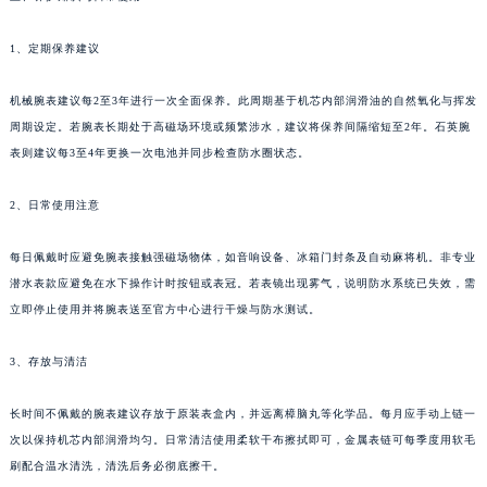
新疆维吾尔自治区博乐市博乐市北京路宇舶售后服务中心（需提前预约）
新疆维吾尔自治区昌吉市延安北路宇舶售后服务中心（需提前预约）
1、定期保养建议
新疆维吾尔自治区阜康市博峰路宇舶售后服务中心（需提前预约）
新疆维吾尔自治区哈密市伊州区建国北路宇舶售后服务中心（需提前预约）
机械腕表建议每2至3年进行一次全面保养。此周期基于机芯内部润滑油的自然氧化与挥发
新疆维吾尔自治区和田市和田市北京西路宇舶售后服务中心（需提前预约）
周期设定。若腕表长期处于高磁场环境或频繁涉水，建议将保养间隔缩短至2年。石英腕
表则建议每3至4年更换一次电池并同步检查防水圈状态。
新疆维吾尔自治区胡杨河市胡杨河市胡杨路宇舶售后服务中心（需提前预约）
新疆维吾尔自治区霍尔果斯市亚欧北路宇舶售后服务中心（需提前预约）
2、日常使用注意
新疆维吾尔自治区喀什市解放北路宇舶售后服务中心（需提前预约）
新疆维吾尔自治区可克达拉市幸福路宇舶售后服务中心（需提前预约）
每日佩戴时应避免腕表接触强磁场物体，如音响设备、冰箱门封条及自动麻将机。非专业
新疆维吾尔自治区克拉玛依市克拉玛依区友谊路宇舶售后服务中心（需提前预约）
潜水表款应避免在水下操作计时按钮或表冠。若表镜出现雾气，说明防水系统已失效，需
新疆维吾尔自治区库车市库车市文化东路宇舶售后服务中心（需提前预约）
立即停止使用并将腕表送至官方中心进行干燥与防水测试。
新疆维吾尔自治区库尔勒市库尔勒市人民东路宇舶售后服务中心（需提前预约）
3、存放与清洁
新疆维吾尔自治区奎屯市团结西街宇舶售后服务中心（需提前预约）
新疆维吾尔自治区昆玉市昆泉街宇舶售后服务中心（需提前预约）
长时间不佩戴的腕表建议存放于原装表盒内，并远离樟脑丸等化学品。每月应手动上链一
新疆维吾尔自治区沙湾市三道河子镇世纪大道南路宇舶售后服务中心（需提前预约）
次以保持机芯内部润滑均匀。日常清洁使用柔软干布擦拭即可，金属表链可每季度用软毛
新疆维吾尔自治区石河子市北二路宇舶售后服务中心（需提前预约）
刷配合温水清洗，清洗后务必彻底擦干。