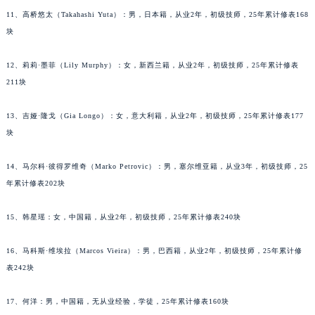
安徽省马鞍山市雨山区湖南西路宇舶售后服务中心（需提前预约）
11、高桥悠太（Takahashi Yuta）：男，日本籍，从业2年，初级技师，25年累计修表168
安徽省宿州市埇桥区人民中路宇舶售后服务中心（需提前预约）
块
安徽省铜陵市铜官区石城大道宇舶售后服务中心（需提前预约）
安徽省芜湖市镜湖区中山路步行街宇舶售后服务中心（需提前预约）
12、莉莉·墨菲（Lily Murphy）：女，新西兰籍，从业2年，初级技师，25年累计修表
安徽省宣城市宣州区叠嶂西路宇舶售后服务中心（需提前预约）
211块
福建省龙岩市新罗区九一南路宇舶售后服务中心（需提前预约）
13、吉娅·隆戈（Gia Longo）：女，意大利籍，从业2年，初级技师，25年累计修表177
福建省南平市建阳区人民西路宇舶售后服务中心（需提前预约）
块
福建省宁德市蕉城区天湖东路宇舶售后服务中心（需提前预约）
福建省莆田市城厢区霞林街道荔华东大道宇舶售后服务中心（需提前预约）
14、马尔科·彼得罗维奇（Marko Petrovic）：男，塞尔维亚籍，从业3年，初级技师，25
福建省三明市三元区东乾二路宇舶售后服务中心（需提前预约）
年累计修表202块
福建省漳州市龙文区步港路宇舶售后服务中心（需提前预约）
15、韩星瑶：女，中国籍，从业2年，初级技师，25年累计修表240块
江苏省常州市新北区龙锦路1590号现代传媒中心5号楼10层1008室宇舶售后服务中心（需提前预约）
江苏省淮安市清江浦区淮海北路宇舶售后服务中心（需提前预约）
16、马科斯·维埃拉（Marcos Vieira）：男，巴西籍，从业2年，初级技师，25年累计修
江苏省连云港市海州区通灌北路宇舶售后服务中心（需提前预约）
表242块
江苏省南京市秦淮区中山南路1号南京中心22层22-C1-C3室宇舶售后服务中心（需提前预约）
江苏省宿迁市宿城区西湖路宇舶售后服务中心（需提前预约）
17、何洋：男，中国籍，无从业经验，学徒，25年累计修表160块