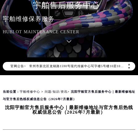
2026年8月宇舶售后服务中心最新网点地址：
宇舶售后服务中心
北京市朝阳区建国门外大街甲6号华熙国际中心写字楼D座11层1102室（北京总部）（需提前预约）
宇舶维修保养服务
北京市东城区东长安街1号东方广场写字楼W3座6层602室（需提前预约）
天津市和平区赤峰道136号天津国际金融中心写字楼26层2603室（需提前预约）
HUBLOT MAINTENANCE CENTER
上海市徐汇区虹桥路3号港汇中心写字楼2座37层3705室（需提前预约）
上海市黄浦区南京东路299号宏伊国际广场写字楼8层806室（需提前预约）
南京市秦淮区中山南路1号（新街口）南京中心写字楼22层C1-1室（需提前预约）
常州市新北区龙锦路1590号现代传媒中心写字楼5号楼10层1008室（需提前预约）
▲
官网公告>
▼
徐州市鼓楼区淮海东路29号苏宁广场IFC国际金融中心写字楼35层3508室（需提前预约）
扬州市邗江区国展路29号星耀天地写字楼1号楼18层1803室（需提前预约）
盐城市盐都区世纪大道5号盐城金融城写字楼1号楼16层1604室（需提前预约）
当前位置：
宇舶维修中心
>
问题/知识/资讯
> 沈阳宇舶官方售后服务中心｜最新维修地址
泰州市海陵区永定东路399号置地商务中心东塔写字楼（华润万象城）17层1706室（需提前预约）
与官方售后热线权威信息公告（2026年7月最新）
宁波市江北区大闸南路500号来福士广场办公楼20层2009室（需提前预约）
沈阳宇舶官方售后服务中心｜最新维修地址与官方售后热线
权威信息公告（2026年7月最新）
杭州市上城区钱江路1366号华润大厦写字楼A座5层503-5室（需提前预约）
金华市金东区东市南街777号金华万达广场写字楼4号楼22层2209室（需提前预约）
绍兴市越城区胜利东路379号世茂天际中心写字楼8层805室（需提前预约）