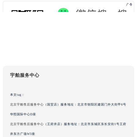
云南省迪庆藏族自治州香格里拉市长征大道宇舶售后服务中心（需提前预约）
云南省红河哈尼族彝族自治州蒙自市天马路宇舶售后服务中心（需提前预约）
云南省丽江市古城区七星街宇舶售后服务中心（需提前预约）
云南省临沧市临翔区世纪路宇舶售后服务中心（需提前预约）
云南省怒江傈僳族自治州泸水市人民路宇舶售后服务中心（需提前预约）
云南省普洱市思茅区振兴大道宇舶售后服务中心（需提前预约）
云南省曲靖市麒麟区学府路宇舶售后服务中心（需提前预约）
云南省文山壮族苗族自治州文山市东风路宇舶售后服务中心（需提前预约）
云南省西双版纳傣族自治州景洪市宣慰大道宇舶售后服务中心（需提前预约）
宇舶服务中心
云南省玉溪市红塔区南北大街宇舶售后服务中心（需提前预约）
云南省昭通市昭阳区青年路宇舶售后服务中心（需提前预约）
本文tag：
台湾省台北市万华区中华路宇舶售后服务中心（需提前预约）
台湾省新北市板桥区文化路宇舶售后服务中心（需提前预约）
北京宇舶售后服务中心
（国贸店）服务地址：北京市朝阳区建国门外大街甲6号
台湾省桃园市中坜区中丰路宇舶售后服务中心（需提前预约）
华熙国际中心D座
台湾省台中市西屯区文华路宇舶售后服务中心（需提前预约）
北京宇舶售后服务中心
（王府井店）服务地址：北京市东城区东长安街1号王府
台湾省台南市中西区国华街宇舶售后服务中心（需提前预约）
井东方广场W3座