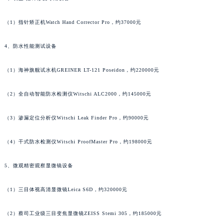
浙江省嘉兴市南湖区广益路705号嘉兴世界贸易中心A座13层1304室宇舶售后服务中心（需提前预约）
浙江省金华市金东区东市南街777号金华万达广场4号楼22楼2209室宇舶售后服务中心（需提前预约）
（1）指针矫正机Watch Hand Corrector Pro，约37000元
浙江省丽水市莲都区解放街宇舶售后服务中心（需提前预约）
浙江省宁波市江北区大闸南路500号来福士广场办公楼20层2009室宇舶售后服务中心（需提前预约）
4、防水性能测试设备
浙江省衢州市柯城区上街宇舶售后服务中心（需提前预约）
（1）海神旗舰试水机GREINER LT-121 Poseidon，约220000元
浙江省绍兴市越城区胜利东路379号世茂天际中心写字楼8层805室宇舶售后服务中心（需提前预约）
浙江省舟山市定海区解放东路宇舶售后服务中心（需提前预约）
（2）全自动智能防水检测仪Witschi ALC2000，约145000元
澳门特别行政区大堂区议事亭前地（新马路）宇舶售后服务中心（需提前预约）
澳门特别行政区风顺堂区南湾大马路宇舶售后服务中心（需提前预约）
（3）渗漏定位分析仪Witschi Leak Finder Pro，约90000元
澳门特别行政区花地玛堂区关闸广场宇舶售后服务中心（需提前预约）
澳门特别行政区花王堂区大三巴商圈宇舶售后服务中心（需提前预约）
（4）干式防水检测仪Witschi ProofMaster Pro，约198000元
澳门特别行政区嘉模堂区官也街宇舶售后服务中心（需提前预约）
5、微观精密观察显微镜设备
澳门省路氹城市金光大道宇舶售后服务中心（需提前预约）
澳门特别行政区望德堂区塔石广场宇舶售后服务中心（需提前预约）
（1）三目体视高清显微镜Leica S6D，约320000元
福建省福州市鼓楼区五四路128-1号恒力城写字楼15层03室宇舶售后服务中心（需提前预约）
福建省厦门市思明区湖滨东路95号万象城华润大厦B座11层1104室宇舶售后服务中心（需提前预约）
（2）蔡司工业级三目变焦显微镜ZEISS Stemi 305，约185000元