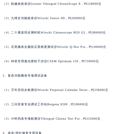
山东省德州市德城区东风中路宇舶售后服务中心（需提前预约）
（2）机械表校表仪Greiner Vibrograf ChronoScope X，约128000元
山东省东营市东营区济南路宇舶售后服务中心（需提前预约）
山东省济南市历下区经十路11111号华润中心写字楼（万象城）15层1508室宇舶售后服务中心（需提前预约）
（3）九维全功能校表仪Witschi Senior 9D，约260000元
山东省济宁市任城区太白楼路宇舶售后服务中心（需提前预约）
（4）二十通道同步测时机Witschi Chronoscope M20 G3，约380000元
山东省莱芜市文化南路8号银座商城名表维修一楼名表维修宇舶售后服务中心（需提前预约）
山东省临沂市兰山区解放路宇舶售后服务中心（需提前预约）
（5）石英腕表全频段石英精度测试仪Witschi Q-Test Pro，约140000元
山东省日照市东港区烟台路宇舶售后服务中心（需提前预约）
山东省泰安市泰山区财源街道泰山大街宇舶售后服务中心（需提前预约）
（6）钟表专用激光摆轮干涉仪CSEM Optimum 150，约750000元
山东省威海市环翠区新威海路89号振华商厦一楼名表维修宇舶售后服务中心（需提前预约）
2、复杂功能腕表专项调试设备
山东省潍坊市奎文区东风东街宇舶售后服务中心（需提前预约）
山东省枣庄市滕州市北辛路与善国路交叉口宇舶售后服务中心（需提前预约）
（1）万年历综合检测仪Witschi Perpetual Calendar Tester，约238000元
山东省淄博市张店区金晶大道宇舶售后服务中心（需提前预约）
上海市黄浦区南京东路299号宏伊国际广场写字楼8层806室宇舶售后服务中心（需提前预约）
（2）三问音簧专业调试工作站Bergeon 8200，约186000元
上海市徐汇区虹桥路3号港汇中心2座37层3705室宇舶售后服务中心（需提前预约）
浙江省杭州市上城区钱江路1366号华润大厦A座5层503-5室宇舶售后服务中心（需提前预约）
（3）计时码表专项检测仪Vibrograf Chrono Test Pro，约152000元
浙江省湖州市吴兴区劳动路宇舶售后服务中心（需提前预约）
3、表盘/指针修复专用设备