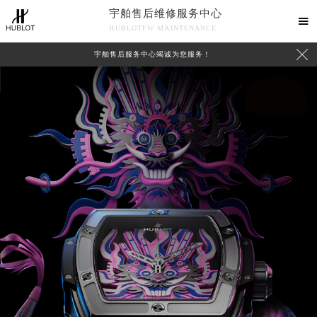
宇舶售后维修服务中心

HUBLOTFW MAINTENANCE

宇舶售后服务中心竭诚为您服务！
中心介绍
联系我们