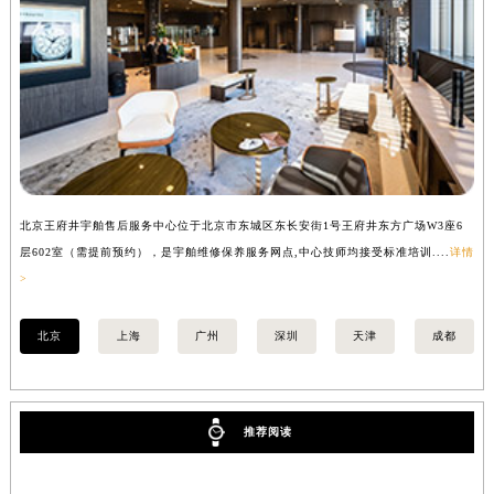
海南省海口市龙华区金贸东路5号海口华润大厦B座17层1707室宇舶售后服务中心（需提前预约）
河北省唐山市路南区新华东道100号万达广场写字楼A座10层1002室宇舶售后服务中心（需提前预约）
台州市椒江区东海大道1800号腾达中心东1幢20楼2002室宇舶售后服务中心（需提前预约）
呼和浩特市玉泉区大学西街70号华润万象城写字楼（鄂尔多斯大厦）23层2326室宇舶售后服务中心（需提前预约）
兰州市七里河区西津西路16号兰州中心写字楼21层2102室宇舶售后服务中心（需提前预约）
重庆市解放碑渝中区民权路28号英利国际金融中心写字楼20层01室宇舶售后服务中心（需提前预约）
节假日正常营业！
北京王府井宇舶售后服务中心位于北京市东城区东长安街1号王府井东方广场W3座6
上
层602室（需提前预约），是宇舶维修保养服务网点,中心技师均接受标准培训....
详情
预
>
北京
上海
广州
深圳
天津
成都
推荐阅读