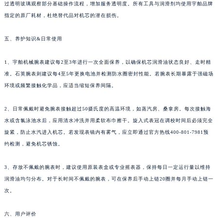
过透明玻璃观察部分基础操作流程，增加服务透明度。所有工具与润滑剂均使用宇舶品牌
青海省海北藏族自治州海晏县将军路宇舶售后服务中心（需提前预约）
指定的原厂耗材，杜绝替代品对机芯的潜在损伤。
青海省海东市乐都区滨河路宇舶售后服务中心（需提前预约）
青海省海南藏族自治州共和县青海湖大街宇舶售后服务中心（需提前预约）
五、养护知识&日常使用
青海省海西蒙古族藏族自治州德令哈市柴达木路宇舶售后服务中心（需提前预约）
1、宇舶机械腕表建议每2至3年进行一次全面保养，以确保机芯润滑油状态良好、走时精
青海省黄南藏族自治州同仁市德合隆路宇舶售后服务中心（需提前预约）
准。石英腕表则建议每4至5年更换电池并检测防水圈密封性能。若腕表长期暴露于强磁场
青海省西宁市城西区海湖新区西关大道宇舶售后服务中心（需提前预约）
环境或频繁接触化学品，应适当缩短保养间隔。
青海省玉树藏族自治州结古镇胜利路宇舶售后服务中心（需提前预约）
陕西省安康市汉滨区金州路宇舶售后服务中心（需提前预约）
2、日常佩戴时避免腕表接触超过50摄氏度的高温环境，如蒸汽房、桑拿房。每次接触海
陕西省宝鸡市渭滨区经二路宇舶售后服务中心（需提前预约）
水或含氯泳池水后，应用清水冲洗并用柔软布巾擦干。旋入式表冠在调校时间后必须完全
陕西省汉中市汉台区北大街宇舶售后服务中心（需提前预约）
旋紧，防止水汽进入机芯。若发现表镜内有雾气，应立即通过官方热线400-801-7981预
约检测，避免机芯锈蚀。
陕西省商洛市商州区州城街宇舶售后服务中心（需提前预约）
陕西省铜川市王益区红旗街宇舶售后服务中心（需提前预约）
3、存放不佩戴的腕表时，建议使用原装表盒或专业摇表器，保持每日一定运行量以维持
陕西省渭南市临渭区东风大街宇舶售后服务中心（需提前预约）
润滑油均匀分布。对于长时间不佩戴的腕表，可在保养后手动上链20圈并每月手动上链一
陕西省咸阳市秦都区沣西新城统一西路与白马河路交汇处宇舶售后服务中心（需提前预约）
次。
陕西省延安市宝塔区中心街宇舶售后服务中心（需提前预约）
陕西省榆林市榆阳区长兴路宇舶售后服务中心（需提前预约）
六、用户评价