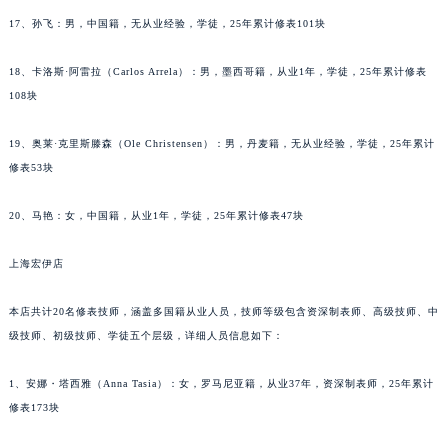
辽宁省营口市站前区市府路与渤海大街交叉口宇舶售后服务中心（需提前预约）
17、孙飞：男，中国籍，无从业经验，学徒，25年累计修表101块
辽宁省沈阳市沈河区中街路137号亨得利名表维修授权店1楼宇舶售后服务中心（需提前预约）
18、卡洛斯·阿雷拉（Carlos Arrela）：男，墨西哥籍，从业1年，学徒，25年累计修表
辽宁省沈阳市沈河区中街路83号亨得利名表维修授权店1楼宇舶售后服务中心（需提前预约）
108块
北京市朝阳区建国门外大街甲6号华熙国际中心D座11层1102室宇舶售后服务中心（北京总部）（需提前预约）
北京市东城区东长安街1号王府井东方广场W3座6层602室宇舶售后服务中心（需提前预约）
19、奥莱·克里斯滕森（Ole Christensen）：男，丹麦籍，无从业经验，学徒，25年累计
河北省保定市竞秀区朝阳北大街北国先天下宇舶售后服务中心（需提前预约）
修表53块
内蒙古自治区阿拉善盟市左旗土尔扈特大街宇舶售后服务中心（需提前预约）
内蒙古自治区巴彦淖尔市临河区新华街宇舶售后服务中心（需提前预约）
20、马艳：女，中国籍，从业1年，学徒，25年累计修表47块
内蒙古自治区包头市青山区幸福路甲3号王府井百货名表维修宇舶售后服务中心（需提前预约）
上海宏伊店
内蒙古自治区赤峰市红山区哈达街宇舶售后服务中心（需提前预约）
内蒙古自治区鄂尔多斯市东胜区伊金霍洛街宇舶售后服务中心（需提前预约）
本店共计20名修表技师，涵盖多国籍从业人员，技师等级包含资深制表师、高级技师、中
内蒙古自治区呼伦贝尔市海拉尔区中央街宇舶售后服务中心（需提前预约）
级技师、初级技师、学徒五个层级，详细人员信息如下：
内蒙古自治区通辽市科尔沁区明仁大街宇舶售后服务中心（需提前预约）
内蒙古自治区乌海市海勃湾区人民南路宇舶售后服务中心（需提前预约）
1、安娜・塔西雅（Anna Tasia）：女，罗马尼亚籍，从业37年，资深制表师，25年累计
修表173块
内蒙古自治区乌兰察布市集宁区恩和大街宇舶售后服务中心（需提前预约）
内蒙古自治区锡林郭勒盟市锡林浩特市光明街与额尔敦路交叉口宇舶售后服务中心（需提前预约）