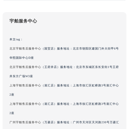
西藏自治区那曲市色尼区浙江西路宇舶售后服务中心（需提前预约）
西藏自治区日喀则市桑珠孜区上海中路宇舶售后服务中心（需提前预约）
宇舶服务中心
西藏自治区山南市乃东区湖北大道宇舶售后服务中心（需提前预约）
云南省保山市隆阳区正阳路宇舶售后服务中心（需提前预约）
云南省楚雄彝族自治州楚雄市鹿城南路宇舶售后服务中心（需提前预约）
本文tag：
云南省大理白族自治州大理市建设路宇舶售后服务中心（需提前预约）
北京宇舶售后服务中心
（国贸店）服务地址：北京市朝阳区建国门外大街甲6号
云南省德宏傣族景颇族自治州芒市团结大街宇舶售后服务中心（需提前预约）
华熙国际中心D座
云南省迪庆藏族自治州香格里拉市长征大道宇舶售后服务中心（需提前预约）
北京宇舶售后服务中心
（王府井店）服务地址：北京市东城区东长安街1号王府
云南省红河哈尼族彝族自治州蒙自市天马路宇舶售后服务中心（需提前预约）
井东方广场W3座
云南省丽江市古城区七星街宇舶售后服务中心（需提前预约）
上海宇舶售后服务中心
（港汇店）服务地址：上海市徐汇区虹桥路3号港汇中心
云南省临沧市临翔区世纪路宇舶售后服务中心（需提前预约）
云南省怒江傈僳族自治州泸水市人民路宇舶售后服务中心（需提前预约）
2座
云南省普洱市思茅区振兴大道宇舶售后服务中心（需提前预约）
上海宇舶售后服务中心
（港汇店）服务地址：上海市徐汇区虹桥路3号港汇中心
云南省曲靖市麒麟区学府路宇舶售后服务中心（需提前预约）
2座
云南省文山壮族苗族自治州文山市东风路宇舶售后服务中心（需提前预约）
广州宇舶售后服务中心
（万菱店）服务地址：广州市天河区天河路230号万菱汇
云南省西双版纳傣族自治州景洪市宣慰大道宇舶售后服务中心（需提前预约）