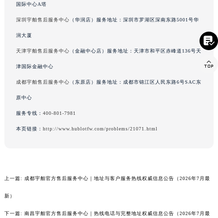
国际中心A塔
云南省玉溪市红塔区南北大街宇舶售后服务中心（需提前预约）
深圳宇舶售后服务中心
（华润店）服务地址：深圳市罗湖区深南东路5001号华
云南省昭通市昭阳区青年路宇舶售后服务中心（需提前预约）
润大厦
台湾省台北市万华区中华路宇舶售后服务中心（需提前预约）

台湾省新北市板桥区文化路宇舶售后服务中心（需提前预约）
天津宇舶售后服务中心
（金融中心店）服务地址：天津市和平区赤峰道136号天

台湾省桃园市中坜区中丰路宇舶售后服务中心（需提前预约）
津国际金融中心
台湾省台中市西屯区文华路宇舶售后服务中心（需提前预约）
成都宇舶售后服务中心
（东原店）服务地址：成都市锦江区人民东路6号SAC东
台湾省台南市中西区国华街宇舶售后服务中心（需提前预约）
原中心
台湾省高雄市新兴区五福路宇舶售后服务中心（需提前预约）
服务专线：
400-801-7981
台湾省基隆市仁爱区仁三路宇舶售后服务中心（需提前预约）
本页链接：
http://www.hublotfw.com/problems/21071.html
台湾省新竹市东区中正路宇舶售后服务中心（需提前预约）
台湾省嘉义市东区文化路宇舶售后服务中心（需提前预约）
重庆市江北区观音桥步行街2号融恒时代广场9层902室宇舶售后服务中心（需提前预约）
新疆维吾尔自治区乌鲁木齐市天山区红山路26号时代广场（CCMALL）C座17层17-B宇舶售后服务中心（需提前预约）
上一篇:
成都宇舶官方售后服务中心｜地址与客户服务热线权威信息公告（2026年7月最
浙江省温州市鹿城区锦绣路1067号置信广场10层1015室宇舶售后服务中心（需提前预约）
新）
黑龙江省哈尔滨市道里区友谊西路600号富力中心T2座写字楼29层03室室宇舶售后服务中心（需提前预约）
下一篇:
南昌宇舶官方售后服务中心｜热线电话与完整地址权威信息公告（2026年7月最
辽宁省大连市中山区人民路15号国际金融大厦7层G室宇舶售后服务中心（需提前预约）