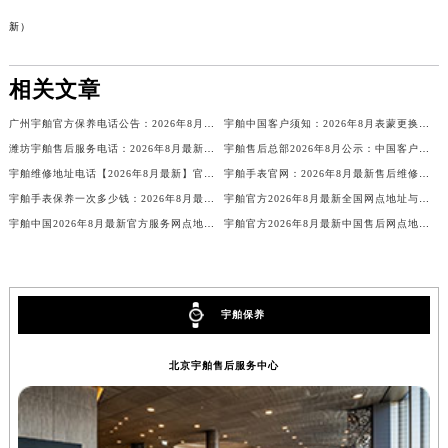
广东省佛山市禅城区季华五路57号万科金融中心C座12层1205室宇舶售后服务中心（需提前预约）
新）
广东省东莞市东城街道鸿福东路1号民盈国贸中心T1写字楼9层907室宇舶售后服务中心（需提前预约）
江苏省无锡市梁溪区人民中路139号恒隆广场写字楼1座11层1104室宇舶售后服务中心（需提前预约）
相关文章
江苏省南通市崇川区工农路57号圆融广场写字楼16层1603室宇舶售后服务中心（需提前预约）
广州宇舶官方保养电话公告：2026年8月最新权威售后维修服务网点信息与热线指引通知
宇舶中国客户须知：2026年8月表蒙更换服务价格与售后周期
江苏省苏州市苏州工业园区 星港街199号苏州中心办公楼C座22层08室宇舶售后服务中心（需提前预约）
潍坊宇舶售后服务电话：2026年8月最新官方权威维修保养信息公告及网点查询
宇舶售后总部2026年8月公示：中国客户表玻璃维修价格与周期
湖北省武汉市江汉区解放大道686号世界贸易大厦38层09室宇舶售后服务中心（需提前预约）
宇舶维修地址电话【2026年8月最新】官方权威信息公示：售后维修保养网点完整通告
宇舶手表官网：2026年8月最新售后维修保养服务公告与全国网点公示信息
广西省南宁市青秀区金湖路59号地王大厦12楼1224室宇舶售后服务中心（需提前预约）
宇舶手表保养一次多少钱：2026年8月最新官方售后保养价格公示与权威信息公告
宇舶官方2026年8月最新全国网点地址与客户热线服务
安徽省合肥市蜀山区潜山路111号万象城华润大厦B座12楼03室宇舶售后服务中心（需提前预约）
宇舶中国2026年8月最新官方服务网点地址+热线电话，售后客服专线通知
宇舶官方2026年8月最新中国售后网点地址电话热线客户服务服务
福建省泉州市丰泽区宝洲路729号浦西万达中心写字楼A座7楼709室宇舶售后服务中心（需提前预约）
山东省青岛市南区山东路6号华润大厦B座22层04室宇舶售后服务中心（需提前预约）
山东省烟台市芝罘区胜利路139号万达金融中心A座907室宇舶售后服务中心（需提前预约）
宇舶保养
吉林省长春市朝阳区西安大路727号中银大厦A座(旺进大厦)18层09室宇舶售后服务中心（需提前预约）
贵州省贵阳市南明区都司高架桥路33号亨特国际金融中心14楼14D宇舶售后服务中心（需提前预约）
北京宇舶售后服务中心
云南省昆明市盘龙区北京路928号同德昆明广场写字楼10层06室宇舶售后服务中心（需提前预约）
河北省石家庄市长安区中山东路39号勒泰中心写字楼B座13层07室宇舶售后服务中心（需提前预约）
陕西省西安市碑林区南关正街88号华侨城长安国际中心E座6楼10室宇舶售后服务中心（需提前预约）