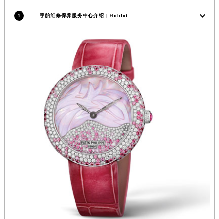
1
宇舶维修保养服务中心介绍 | Hublot