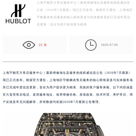
上海宇舶官方售后服务中心｜最新维修地址及服务热线权威信息
扬州市邗江区国展路29号星耀天地写字楼1号楼18层1803室（需提前预约）
公告（2026年7月最新）现已正式发布。根据官方通告，上海地区
盐城市盐都区世纪大道5号盐城金融城写字楼1号楼16层1604室（需提前预约）
宇舶腕表售后服务的核心联络渠道与实体服务场所已完成年度信
泰州市海陵区永定东路399号置地商务中心东塔写字楼（华润万象城）17层1706室（需提前预约）
息更新，旨在为用户提供更为精准…
宁波市江北区大闸南路500号来福士广场办公楼20层2009室（需提前预约）
杭州市上城区钱江路1366号华润大厦写字楼A座5层503-5室（需提前预约）

25 次
2026-07-05
金华市金东区东市南街777号金华万达广场写字楼4号楼22层2209室（需提前预约）
绍兴市越城区胜利东路379号世茂天际中心写字楼8层805室（需提前预约）
嘉兴市南湖区广益路705号嘉兴世界贸易中心写字楼A座13层1304室（需提前预约）
上海宇舶官方售后服务中心｜最新维修地址及服务热线权威信息公告（2026年7月最新）
南昌市红谷滩新区红谷中大道998号绿地双子塔（中央广场）A1座办公楼14层07室（需提前预约）
现已正式发布。根据官方通告，上海地区宇舶腕表售后服务的核心联络渠道与实体服务场
济南市历下区经十路11111号华润中心写字楼（万象城）15层1508室（需提前预约）
所已完成年度信息更新，旨在为用户提供更为精准、高效的客户服务体验。以下内容涵盖
广州市天河区天河路230号万菱汇国际中心写字楼A塔7层704室（需提前预约）
官方直营售后电话、直营服务地址、保养维修价格、质保政策、技术环境、养护常识、用
广州市越秀区环市东路371-375号世界贸易中心大厦南塔写字楼15层07室（需提前预约）
户反馈及常见问题解答，所有数据均依据2026年7月最新公告整理。
深圳市罗湖区深南东路5001号华润大厦写字楼17层1701室（需提前预约）
惠州市惠城区江北文昌一路7号华贸大厦写字楼1座30层05室（需提前预约）
厦门市思明区湖滨东路95号华润大厦写字楼B座11层1104室（需提前预约）
福州市鼓楼区五四路128-1号恒力城写字楼15层03室（需提前预约）