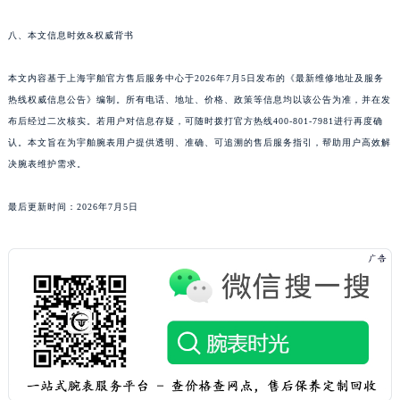
四川省凉山州市西昌市大巷口下街宇舶售后服务中心（需提前预约）
八、本文信息时效&权威背书
四川省泸州市江阳区治平路宇舶售后服务中心（需提前预约）
四川省眉山市东坡区三苏路宇舶售后服务中心（需提前预约）
本文内容基于上海宇舶官方售后服务中心于2026年7月5日发布的《最新维修地址及服务
四川省绵阳市涪城区翠花街宇舶售后服务中心（需提前预约）
热线权威信息公告》编制。所有电话、地址、价格、政策等信息均以该公告为准，并在发
四川省南充市高坪区江东大道宇舶售后服务中心（需提前预约）
布后经过二次核实。若用户对信息存疑，可随时拨打官方热线400-801-7981进行再度确
四川省内江市东兴区汉安大道宇舶售后服务中心（需提前预约）
认。本文旨在为宇舶腕表用户提供透明、准确、可追溯的售后服务指引，帮助用户高效解
决腕表维护需求。
四川省攀枝花市东区三线大道北段宇舶售后服务中心（需提前预约）
四川省遂宁市船山区香林南路宇舶售后服务中心（需提前预约）
最后更新时间：2026年7月5日
四川省雅安市雨城区熊猫大道宇舶售后服务中心（需提前预约）
四川省宜宾市翠屏区长翠路宇舶售后服务中心（需提前预约）
四川省资阳市雁江区滨江大道一段与和平南路宇舶售后服务中心（需提前预约）
四川省自贡市自流井区华商北路宇舶售后服务中心（需提前预约）
西藏自治区阿里地区噶尔县北京西路宇舶售后服务中心（需提前预约）
西藏自治区昌都市卡若区昌都西路宇舶售后服务中心（需提前预约）
西藏自治区拉萨市城关区北京中路宇舶售后服务中心（需提前预约）
西藏自治区林芝市巴宜区广东路宇舶售后服务中心（需提前预约）