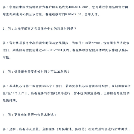
新疆维吾尔自治区克拉玛依市克拉玛依区友谊路宇舶售后服务中心（需提前预约）
答：宇舶在中国大陆地区官方客户服务热线为400-801-7981。您可通过宇舶品牌官方网
新疆维吾尔自治区库车市库车市文化东路宇舶售后服务中心（需提前预约）
站查询到该号码的公示信息。客服在线时间8:00-22:00，全年无休。
新疆维吾尔自治区库尔勒市库尔勒市人民东路宇舶售后服务中心（需提前预约）
2、问：上海宇舶官方售后服务中心的营业时间是？
新疆维吾尔自治区奎屯市团结西街宇舶售后服务中心（需提前预约）
新疆维吾尔自治区昆玉市昆泉街宇舶售后服务中心（需提前预约）
答：官方售后服务中心的营业时间与热线同步，为每日8:00至22:00，包含周末及法定节
新疆维吾尔自治区沙湾市三道河子镇世纪大道南路宇舶售后服务中心（需提前预约）
假日。到店服务需提前通过400-801-7981预约，客服将根据您的具体时间安排确认接待
新疆维吾尔自治区石河子市北二路宇舶售后服务中心（需提前预约）
时段。
新疆维吾尔自治区双河市光明路宇舶售后服务中心（需提前预约）
3、问：保养服务需要多长时间？可以加急吗？
新疆维吾尔自治区塔城市塔城地区闻琴路宇舶售后服务中心（需提前预约）
新疆维吾尔自治区铁门关市兴疆路宇舶售后服务中心（需提前预约）
答：基础机芯保养一般需要3至5个工作日。若遇复杂机芯或需要等待配件，周期可能延长
新疆维吾尔自治区图木舒克市图木舒克市中兴街宇舶售后服务中心（需提前预约）
至7至10个工作日。所有服务均按预约顺序进行，暂不提供加急选项，但客服会尽量协调
新疆维吾尔自治区吐鲁番市高昌区文化中路文化中路宇舶售后服务中心（需提前预约）
最快排期。
新疆维吾尔自治区乌苏市乌鲁木齐北路宇舶售后服务中心（需提前预约）
新疆维吾尔自治区五家渠市长征西街宇舶售后服务中心（需提前预约）
4、问：更换电池是否包含防水测试？
新疆维吾尔自治区新星市东风路宇舶售后服务中心（需提前预约）
答：是的，所有涉及后盖开启的服务（如换电池、换机芯）在完成后均会进行防水测试，
新疆维吾尔自治区伊宁市解放西路宇舶售后服务中心（需提前预约）