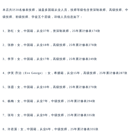
黑龙江省大庆市萨尔图区会战大街宇舶售后服务中心（需提前预约）
本店共计20名修表技师，涵盖多国籍从业人员，技师等级包含资深制表师、高级技师、中
黑龙江省鹤岗市向阳区红军路宇舶售后服务中心（需提前预约）
级技师、初级技师、学徒五个层级，详细人员信息如下：
黑龙江省黑河市爱辉区中央街宇舶售后服务中心（需提前预约）
黑龙江省鸡西市鸡冠区红军路宇舶售后服务中心（需提前预约）
1、孙红：女，中国籍，从业37年，资深制表师，25年累计修表174块
黑龙江省佳木斯市向阳区长安路宇舶售后服务中心（需提前预约）
2、张静：女，中国籍，从业18年，高级技师，25年累计修表278块
黑龙江省牡丹江市东安区太平路宇舶售后服务中心（需提前预约）
黑龙江省七台河市桃山区大同街宇舶售后服务中心（需提前预约）
3、李萍：女，中国籍，从业17年，高级技师，25年累计修表249块
黑龙江省齐齐哈尔市龙沙区龙华路宇舶售后服务中心（需提前预约）
黑龙江省双鸭山市尖山区新兴大街宇舶售后服务中心（需提前预约）
4、伊芙·乔治（Eve George）：女，希腊籍，从业15年，高级技师，25年累计修表287块
黑龙江省绥化市北林区新华街与康庄路交叉口宇舶售后服务中心（需提前预约）
5、张霞：女，中国籍，从业10年，高级技师，25年累计修表270块
黑龙江省伊春市伊美区通河路宇舶售后服务中心（需提前预约）
吉林省白城市洮北区明仁南街宇舶售后服务中心（需提前预约）
6、杨梅：女，中国籍，从业7年，中级技师，25年累计修表294块
吉林省白山市浑江区浑江大街宇舶售后服务中心（需提前预约）
吉林省吉林市船营区河南街宇舶售后服务中心（需提前预约）
7、张玲：女，中国籍，从业9年，中级技师，25年累计修表335块
吉林省辽源市龙山区人民大街宇舶售后服务中心（需提前预约）
吉林省梅河口市新华街道梅河大街宇舶售后服务中心（需提前预约）
8、许若溪：女，中国籍，从业6年，中级技师，25年累计修表335块