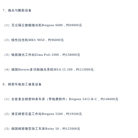
江西省南昌市红谷滩新区红谷中大道998号绿地双子塔（中央广场）A1座办公楼14层1407室宇舶售后服务中心（需提前预约）
7、抛光与翻新设备
江西省萍乡市安源区萍安北大道与康庄路交叉口宇舶售后服务中心（需提前预约）
江西省上饶市信州区滨江西路宇舶售后服务中心（需提前预约）
（1）无尘隔尘旗舰抛光机Bergeon 6680，约69000元
江西省新余市渝水区北湖西路宇舶售后服务中心（需提前预约）
（2）线性拉丝机MKS 9050，约96000元
江西省宜春市袁州区中山中路宇舶售后服务中心（需提前预约）
江西省鹰潭市月湖区胜利东路宇舶售后服务中心（需提前预约）
（3）镜面抛光工作站Elma Poli-1000，约158000元
山东省德州市德城区东风中路宇舶售后服务中心（需提前预约）
山东省东营市东营区济南路宇舶售后服务中心（需提前预约）
（4）德国Horotec多功能抛光系统MSA 15.200，约113000元
山东省济南市历下区经十路11111号华润中心写字楼（万象城）15层1508室宇舶售后服务中心（需提前预约）
山东省济宁市任城区太白楼路宇舶售后服务中心（需提前预约）
8、精密车铣加工修复设备
山东省莱芜市文化南路8号银座商城名表维修一楼名表维修宇舶售后服务中心（需提前预约）
（1）全套复合精密钟表车床（带铣磨附件）Bergeon 5412-B-C，约146000元
山东省临沂市兰山区解放路宇舶售后服务中心（需提前预约）
山东省日照市东港区烟台路宇舶售后服务中心（需提前预约）
（2）液压精密压盖工作站Bergeon 5500，约19500元
山东省泰安市泰山区财源街道泰山大街宇舶售后服务中心（需提前预约）
山东省威海市环翠区新威海路89号振华商厦一楼名表维修宇舶售后服务中心（需提前预约）
（3）德国精密微型加工车床Boley 50，约122000元
山东省潍坊市奎文区东风东街宇舶售后服务中心（需提前预约）