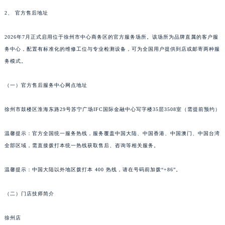
南宁市青秀区金湖路59号地王大厦12楼1224室（需提前预约）
2、 官方售后地址
合肥市蜀山区潜山路111号万象城华润大厦B座12楼03室（需提前预约）
2026年7月正式启用位于徐州市中心商务区的官方服务场所。该场所为品牌直属的客户服
泉州市丰泽区宝洲路729号浦西万达中心写字楼A座7楼709室（需提前预约）
务中心，配置有标准化的维修工位与专业检测设备，可为全国用户提供到店或邮寄两种服
青岛市南区山东路6号华润大厦B座22层04室（需提前预约）
务模式。
烟台市芝罘区胜利路139号万达金融中心A座907室（需提前预约）
长春市朝阳区西安大路727号中银大厦A座(旺进大厦)18层09室（需提前预约）
（一）官方售后服务中心网点地址
贵阳市南明区都司高架桥路33号亨特国际金融中心14楼14D（需提前预约）
昆明市盘龙区北京路928号同德昆明广场写字楼10层06室（需提前预约）
徐州市鼓楼区淮海东路29号苏宁广场IFC国际金融中心写字楼35层3508室（需提前预约）
石家庄市长安区中山东路39号勒泰中心写字楼B座13层07室（需提前预约）
温馨提示：官方全国统一服务热线，服务覆盖中国大陆、中国香港、中国澳门、中国台湾
西安市碑林区南关正街88号华侨城长安国际中心E座6楼10室（需提前预约）
全部区域，需直接拨打本统一热线获取售后、咨询等相关服务。
海口市龙华区金贸东路5号海口华润大厦B座17层1707室（需提前预约）
唐山市路南区新华东道100号万达广场写字楼A座10层1002室（需提前预约）
温馨提示：中国大陆以外地区拨打本 400 热线，请在号码前加拨“+86”。
台州市椒江区东海大道1800号腾达中心东1幢20楼2002室（需提前预约）
内蒙古自治区呼和浩特市玉泉区大学西街70号华润万象城写字楼（鄂尔多斯大厦）23层2326室（需提前预约）
（二）门店技师简介
甘肃省兰州市七里河区西津西路16号兰州中心写字楼21层2102室（需提前预约）
徐州店
重庆市解放碑渝中区民权路28号英利国际金融中心写字楼20层01室（需提前预约）