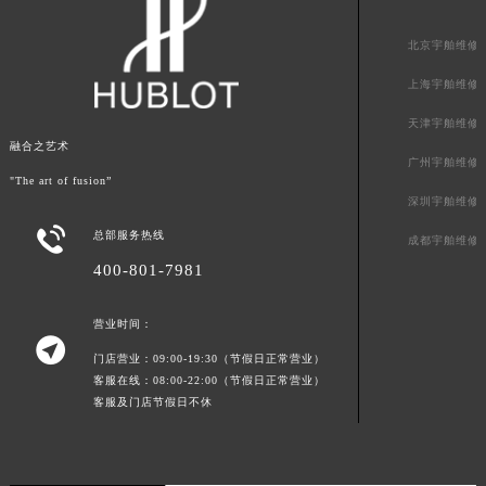
北京宇舶维修
上海宇舶维修
天津宇舶维修
融合之艺术
广州宇舶维修
"The art of fusion”
深圳宇舶维修

总部服务热线
成都宇舶维修
400-801-7981
营业时间：

门店营业：09:00-19:30（节假日正常营业）
客服在线：08:00-22:00（节假日正常营业）
客服及门店节假日不休