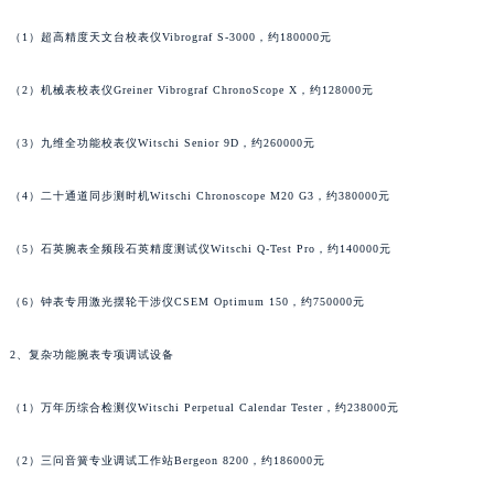
山西省大同市平城区迎宾街宇舶售后服务中心（需提前预约）
（1）超高精度天文台校表仪Vibrograf S-3000，约180000元
山西省晋城市城区黄华街宇舶售后服务中心（需提前预约）
山西省晋中市榆次区顺城街宇舶售后服务中心（需提前预约）
（2）机械表校表仪Greiner Vibrograf ChronoScope X，约128000元
山西省临汾市尧都区解放路宇舶售后服务中心（需提前预约）
（3）九维全功能校表仪Witschi Senior 9D，约260000元
山西省吕梁市离石区永宁中路与建设街交叉口宇舶售后服务中心（需提前预约）
山西省朔州市朔城区怡西路与鄯阳西街交汇处宇舶售后服务中心（需提前预约）
（4）二十通道同步测时机Witschi Chronoscope M20 G3，约380000元
山西省忻州市忻府区和平东街与七一南路交叉口宇舶售后服务中心（需提前预约）
山西省阳泉市郊区平阳东街与新城大道交叉口宇舶售后服务中心（需提前预约）
（5）石英腕表全频段石英精度测试仪Witschi Q-Test Pro，约140000元
山西省运城市盐湖区河东街宇舶售后服务中心（需提前预约）
山西省长治市潞州区英雄中路宇舶售后服务中心（需提前预约）
（6）钟表专用激光摆轮干涉仪CSEM Optimum 150，约750000元
山西省太原市迎泽区迎泽街道解放路15号亨得利名表维修授权店3楼宇舶售后服务中心（需提前预约）
2、复杂功能腕表专项调试设备
天津市和平区赤峰道136号天津国际金融中心26层2603室宇舶售后服务中心（需提前预约）
安徽省安庆市迎江区人民路宇舶售后服务中心（需提前预约）
（1）万年历综合检测仪Witschi Perpetual Calendar Tester，约238000元
安徽省蚌埠市蚌山区淮河路宇舶售后服务中心（需提前预约）
安徽省亳州市谯城区魏武大道宇舶售后服务中心（需提前预约）
（2）三问音簧专业调试工作站Bergeon 8200，约186000元
安徽省池州市贵池区长江路宇舶售后服务中心（需提前预约）