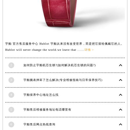
广东省东莞市东城街道鸿福东路1号民盈国贸中心T1写字楼9层907室宇舶售后服务中心（需提前预约）
江苏省无锡市梁溪区人民中路139号恒隆广场写字楼1座11层1104室宇舶售后服务中心（需提前预约）
江苏省南通市崇川区工农路57号圆融广场写字楼16层1603室宇舶售后服务中心（需提前预约）
江苏省苏州市苏州工业园区 星港街199号苏州中心办公楼C座22层08室宇舶售后服务中心（需提前预约）
湖北省武汉市江汉区解放大道686号世界贸易大厦38层09室宇舶售后服务中心（需提前预约）
宇舶 官方售后服务中心 Hublot 宇舶从来没有改变世界，而是把它留给佩戴它的人。
广西省南宁市青秀区金湖路59号地王大厦12楼1224室宇舶售后服务中心（需提前预约）
Hublot will never change the world.we leave that ......
详情 >
安徽省合肥市蜀山区潜山路111号万象城华润大厦B座12楼03室宇舶售后服务中心（需提前预约）
福建省泉州市丰泽区宝洲路729号浦西万达中心写字楼A座7楼709室宇舶售后服务中心（需提前预约）
2
如何防止宇舶机芯生锈?(如何解决机芯生锈的问题?)
山东省青岛市南区山东路6号华润大厦B座22层04室宇舶售后服务中心（需提前预约）
山东省烟台市芝罘区胜利路139号万达金融中心A座907室宇舶售后服务中心（需提前预约）
3
宇舶腕表摔坏了怎么解决(专业维修指南与日常保养技巧)
吉林省长春市朝阳区西安大路727号中银大厦A座(旺进大厦)18层09室宇舶售后服务中心（需提前预约）
4
宇舶保养中心地址怎么找
贵州省贵阳市南明区都司高架桥路33号亨特国际金融中心14楼14D宇舶售后服务中心（需提前预约）
云南省昆明市盘龙区北京路928号同德昆明广场写字楼10层06室宇舶售后服务中心（需提前预约）
5
宇舶售后维修服务地址电话哪里有
河北省石家庄市长安区中山东路39号勒泰中心写字楼B座13层07室宇舶售后服务中心（需提前预约）
陕西省西安市碑林区南关正街88号华侨城长安国际中心E座6楼10室宇舶售后服务中心（需提前预约）
6
宇舶售后网点热线查询
海南省海口市龙华区金贸东路5号海口华润大厦B座17层1707室宇舶售后服务中心（需提前预约）