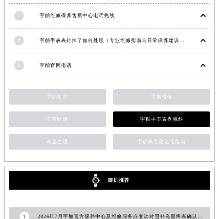
河北省唐山市路南区新华东道100号万达广场写字楼A座10层1002室宇舶售后服务中心（需提前预约）
7
宇舶维修保养售后中心电话热线
台州市椒江区东海大道1800号腾达中心东1幢20楼2002室宇舶售后服务中心（需提前预约）
呼和浩特市玉泉区大学西街70号华润万象城写字楼（鄂尔多斯大厦）23层2326室宇舶售后服务中心（需提前预约）
8
宇舶手表表针掉了如何处理（专业维修指南与日常保养建议）
兰州市七里河区西津西路16号兰州中心写字楼21层2102室宇舶售后服务中心（需提前预约）
重庆市解放碑渝中区民权路28号英利国际金融中心写字楼20层01室宇舶售后服务中心（需提前预约）
9
宇舶官网电话
节假日正常营业！
宇舶售后
宇舶维修
表带锈迹
宇舶手表表盘倾斜
表盘生锈
宇舶表壳防老化指南
随机推荐
1
2026年7月宇舶官方保养中心及维修服务点变动对照补充最终表确认发布