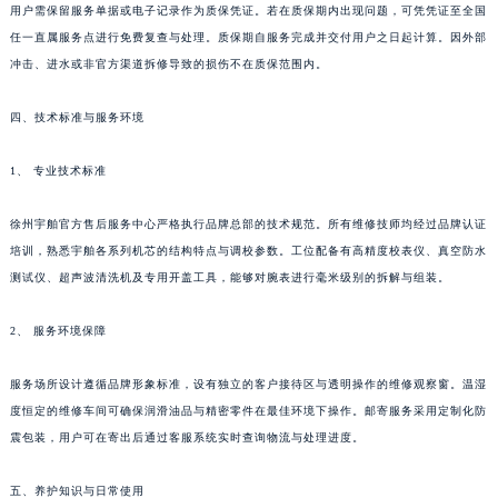
用户需保留服务单据或电子记录作为质保凭证。若在质保期内出现问题，可凭凭证至全国
河南省郑州市二七区民主路10号华润大厦29层2905室宇舶售后服务中心（需提前预约）
任一直属服务点进行免费复查与处理。质保期自服务完成并交付用户之日起计算。因外部
河南省周口市川汇区七一路宇舶售后服务中心（需提前预约）
冲击、进水或非官方渠道拆修导致的损伤不在质保范围内。
河南省驻马店市驿城区乐山大道与置地大道交叉口宇舶售后服务中心（需提前预约）
湖北省鄂州市鄂城区文星大道宇舶售后服务中心（需提前预约）
四、技术标准与服务环境
湖北省黄冈市黄州区赤壁大道宇舶售后服务中心（需提前预约）
1、 专业技术标准
湖北省黄石市黄石港区武汉路宇舶售后服务中心（需提前预约）
湖北省荆门市东宝中天街步行街宇舶售后服务中心（需提前预约）
徐州宇舶官方售后服务中心严格执行品牌总部的技术规范。所有维修技师均经过品牌认证
湖北省荆州市荆州区荆中路宇舶售后服务中心（需提前预约）
培训，熟悉宇舶各系列机芯的结构特点与调校参数。工位配备有高精度校表仪、真空防水
湖北省十堰市茅箭区人民北路宇舶售后服务中心（需提前预约）
测试仪、超声波清洗机及专用开盖工具，能够对腕表进行毫米级别的拆解与组装。
湖北省随州市曾都区青年路宇舶售后服务中心（需提前预约）
2、 服务环境保障
湖北省咸宁市咸安区长安大道宇舶售后服务中心（需提前预约）
湖北省襄阳市樊城区长虹路与人民路交叉口宇舶售后服务中心（需提前预约）
服务场所设计遵循品牌形象标准，设有独立的客户接待区与透明操作的维修观察窗。温湿
湖北省孝感市孝南区复兴大道宇舶售后服务中心（需提前预约）
度恒定的维修车间可确保润滑油品与精密零件在最佳环境下操作。邮寄服务采用定制化防
湖北省宜昌市西陵区夷陵大道与港窑路宇舶售后服务中心（需提前预约）
震包装，用户可在寄出后通过客服系统实时查询物流与处理进度。
湖南省常德市武陵区人民路宇舶售后服务中心（需提前预约）
湖南省郴州市北湖区国庆北路宇舶售后服务中心（需提前预约）
五、养护知识与日常使用