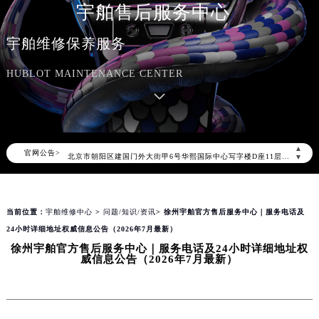
宇舶售后服务中心
宇舶维修保养服务
HUBLOT MAINTENANCE CENTER
2026年8月宇舶中国区售后服务网络优化升级公告
2026年8月宇舶全国官方售后客户服务热线：400-801-7981
宇舶官方全国统一服务热线400-801-7981，服务覆盖中国大陆、香港、澳门、台湾全部区域（非大陆需加拨“+86”）
2026年8月宇舶售后服务中心最新网点地址：
▲
官网公告>
北京市朝阳区建国门外大街甲6号华熙国际中心写字楼D座11层1102室（北京总部）（需提前预约）
▼
北京市东城区东长安街1号东方广场写字楼W3座6层602室（需提前预约）
天津市和平区赤峰道136号天津国际金融中心写字楼26层2603室（需提前预约）
当前位置：
宇舶维修中心
>
问题/知识/资讯
> 徐州宇舶官方售后服务中心｜服务电话及
上海市徐汇区虹桥路3号港汇中心写字楼2座37层3705室（需提前预约）
24小时详细地址权威信息公告（2026年7月最新）
上海市黄浦区南京东路299号宏伊国际广场写字楼8层806室（需提前预约）
徐州宇舶官方售后服务中心｜服务电话及24小时详细地址权
南京市秦淮区中山南路1号（新街口）南京中心写字楼22层C1-1室（需提前预约）
威信息公告（2026年7月最新）
常州市新北区龙锦路1590号现代传媒中心写字楼5号楼10层1008室（需提前预约）
徐州市鼓楼区淮海东路29号苏宁广场IFC国际金融中心写字楼35层3508室（需提前预约）
扬州市邗江区国展路29号星耀天地写字楼1号楼18层1803室（需提前预约）