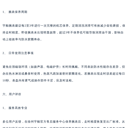
湖南省衡阳市雁峰区解放路宇舶售后服务中心（需提前预约）
1、 腕表保养周期
湖南省怀化市鹤城区迎丰中路宇舶售后服务中心（需提前预约）
湖南省娄底市娄星区长青街宇舶售后服务中心（需提前预约）
宇舶腕表建议每2至3年进行一次完整的机芯保养。定期清洗润滑可有效减少齿轮磨损，保
湖南省邵阳市双清区东风路宇舶售后服务中心（需提前预约）
持走时精度。即使腕表未出现明显故障，超过3年不保养也可能导致润滑油干涸，影响自
湖南省湘潭市雨湖区莲城大道宇舶售后服务中心（需提前预约）
动上链效率与防水胶圈寿命。
湖南省益阳市赫山区桃花仑路宇舶售后服务中心（需提前预约）
2、 日常使用注意事项
湖南省永州市冷水滩区永州大道与中兴路交叉口宇舶售后服务中心（需提前预约）
湖南省岳阳市岳阳楼区东茅岭路宇舶售后服务中心（需提前预约）
避免在强磁场环境（如扬声器、电磁炉旁）长时间佩戴。不同表款防水性能存在差异，切
湖南省张家界市永定区解放路宇舶售后服务中心（需提前预约）
勿在热水淋浴或桑拿时使用，热蒸汽易加速密封胶圈老化。若腕表出现走时误差超过每日
湖南省长沙市芙蓉区建湘路393号世茂环球金融中心写字楼10层1013室宇舶售后服务中心（需提前预约）
10秒、表盘内有雾气或操作部件卡涩，应及时送检。
湖南省株洲市芦淞区建设南路宇舶售后服务中心（需提前预约）
甘肃省白银市白银区北京路宇舶售后服务中心（需提前预约）
六、用户评价
甘肃省定西市安定区解放路宇舶售后服务中心（需提前预约）
1、 服务高效专业
甘肃省敦煌市沙州镇阳关中路宇舶售后服务中心（需提前预约）
甘肃省合作市人民街宇舶售后服务中心（需提前预约）
多位用户反馈，在徐州宇舶官方售后服务中心保养腕表后，走时精度恢复至出厂标准。从
甘肃省嘉峪关市雄关区新华中路宇舶售后服务中心（需提前预约）