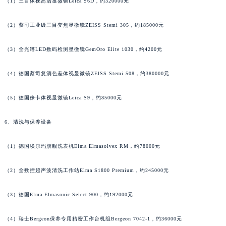
（1）三目体视高清显微镜Leica S6D，约320000元
福建省漳州市龙文区步港路宇舶售后服务中心（需提前预约）
江苏省常州市新北区龙锦路1590号现代传媒中心5号楼10层1008室宇舶售后服务中心（需提前预约）
（2）蔡司工业级三目变焦显微镜ZEISS Stemi 305，约185000元
江苏省淮安市清江浦区淮海北路宇舶售后服务中心（需提前预约）
（3）全光谱LED数码检测显微镜GemOro Elite 1030，约4200元
江苏省连云港市海州区通灌北路宇舶售后服务中心（需提前预约）
江苏省南京市秦淮区中山南路1号南京中心22层22-C1-C3室宇舶售后服务中心（需提前预约）
（4）德国蔡司复消色差体视显微镜ZEISS Stemi 508，约380000元
江苏省宿迁市宿城区西湖路宇舶售后服务中心（需提前预约）
江苏省泰州市海陵区永定东路399号置地商务中心东塔（华润万象城）17层1706室宇舶售后服务中心（需提前预约）
（5）德国徕卡体视显微镜Leica S9，约85000元
江苏省徐州市鼓楼区淮海东路29号苏宁广场IFC国际金融中心35层3508室宇舶售后服务中心（需提前预约）
6、清洗与保养设备
江苏省盐城市盐都区世纪大道5号盐城金融城写字楼1号楼16层1604室宇舶售后服务中心（需提前预约）
江苏省扬州市邗江区国展路29号星耀天地写字楼1号楼18层1803室宇舶售后服务中心（需提前预约）
（1）德国埃尔玛旗舰洗表机Elma Elmasolvex RM，约78000元
江苏省镇江市京口区中山东路宇舶售后服务中心（需提前预约）
江西省抚州市临川区赣东大道宇舶售后服务中心（需提前预约）
（2）全数控超声波清洗工作站Elma S1800 Premium，约245000元
江西省赣州市章贡区文清路宇舶售后服务中心（需提前预约）
江西省吉安市吉州区井冈山大道宇舶售后服务中心（需提前预约）
（3）德国Elma Elmasonic Select 900，约192000元
江西省景德镇市珠山区珠山中路宇舶售后服务中心（需提前预约）
（4）瑞士Bergeon保养专用精密工作台机组Bergeon 7042-1，约36000元
江西省九江市浔阳区浔阳路宇舶售后服务中心（需提前预约）