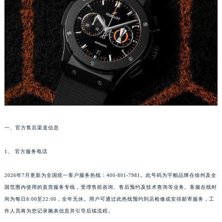
重庆市江北区观音桥步行街2号融恒时代广场写字楼9层902室（需提前预约）
长沙市芙蓉区定王台街道建湘路393号世茂环球金融中心写字楼（芙蓉广场）10层13室（需提前预约）
郑州市二七区铭功路10号华润大厦写字楼29层2905室（需提前预约）
太原市迎泽区解放路15号亨得利名表服务中心（品牌授权店）3层整层（需提前预约）
沈阳市沈河区中街路137号亨得利名表服务中心（品牌授权店）1层整层（需提前预约）
沈阳市沈河区中街路83号亨得利名表服务中心（品牌授权店）1层整层（需提前预约）
乌鲁木齐市天山区红山路26号时代广场（CCMALL）C座17层17-B（需提前预约）
温州市鹿城区锦绣路1067号置信广场10层1015室（需提前预约）
哈尔滨市道里区友谊西路600号富力中心T2座写字楼29层03室（需提前预约）
一、官方售后渠道信息
大连市中山区人民路15号国际金融大厦7层G室（需提前预约）
佛山市禅城区季华五路57号万科金融中心C座12层1205室（需提前预约）
1、 官方服务电话
东莞市东城街道鸿福东路1号民盈国贸中心T1写字楼9层907室（需提前预约）
2026年7月更新为全国统一客户服务热线：400-801-7981。此号码为宇舶品牌在徐州及全
无锡市梁溪区人民中路139号恒隆广场写字楼1座11层1104室（需提前预约）
国范围内使用的直营服务专线，受理售前咨询、售后预约及技术查询等业务。客服在线时
南通市崇川区工农路57号圆融广场写字楼16层1603室（需提前预约）
间为每日8:00至22:00，全年无休。用户可通过此热线预约到店检修或安排邮寄服务，工
苏州市苏州工业园区星港街199号苏州中心办公楼C座22层08室（需提前预约）
作人员将为您记录腕表信息并引导后续流程。
武汉市江汉区解放大道686号世界贸易大厦38层09室（需提前预约）