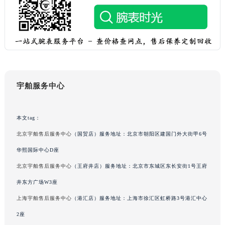
新疆维吾尔自治区库车市库车市文化东路宇舶售后服务中心（需提前预约）
新疆维吾尔自治区库尔勒市库尔勒市人民东路宇舶售后服务中心（需提前预约）
新疆维吾尔自治区奎屯市团结西街宇舶售后服务中心（需提前预约）
新疆维吾尔自治区昆玉市昆泉街宇舶售后服务中心（需提前预约）
新疆维吾尔自治区沙湾市三道河子镇世纪大道南路宇舶售后服务中心（需提前预约）
新疆维吾尔自治区石河子市北二路宇舶售后服务中心（需提前预约）
宇舶服务中心
新疆维吾尔自治区双河市光明路宇舶售后服务中心（需提前预约）
新疆维吾尔自治区塔城市塔城地区闻琴路宇舶售后服务中心（需提前预约）
本文tag：
新疆维吾尔自治区铁门关市兴疆路宇舶售后服务中心（需提前预约）
北京宇舶售后服务中心
（国贸店）服务地址：北京市朝阳区建国门外大街甲6号
新疆维吾尔自治区图木舒克市图木舒克市中兴街宇舶售后服务中心（需提前预约）
华熙国际中心D座
新疆维吾尔自治区吐鲁番市高昌区文化中路文化中路宇舶售后服务中心（需提前预约）
新疆维吾尔自治区乌苏市乌鲁木齐北路宇舶售后服务中心（需提前预约）
北京宇舶售后服务中心
（王府井店）服务地址：北京市东城区东长安街1号王府
新疆维吾尔自治区五家渠市长征西街宇舶售后服务中心（需提前预约）
井东方广场W3座
新疆维吾尔自治区新星市东风路宇舶售后服务中心（需提前预约）
上海宇舶售后服务中心
（港汇店）服务地址：上海市徐汇区虹桥路3号港汇中心
新疆维吾尔自治区伊宁市解放西路宇舶售后服务中心（需提前预约）
2座
贵州省安顺市西秀区中华南路宇舶售后服务中心（需提前预约）