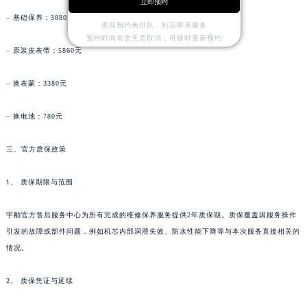
立即预约
香港特别行政区铜锣湾区湾仔区轩尼诗道宇舶售后服务中心（需提前预约）
– 基础保养：3880元
提前预约免排队，到店即享服务
河南省安阳市文峰区解放大道宇舶售后服务中心（需提前预约）
预约时间有变无需取消，可随时重新预约
– 原装皮表带：5860元
河南省鹤壁市淇滨区九州路宇舶售后服务中心（需提前预约）
河南省济源市沁园街道济水大道宇舶售后服务中心（需提前预约）
– 换表蒙：3380元
河南省焦作市解放区解放路宇舶售后服务中心（需提前预约）
河南省开封市鼓楼区中山路宇舶售后服务中心（需提前预约）
– 换电池：780元
河南省洛阳市西工区中州中路与解放路交叉口宇舶售后服务中心（需提前预约）
河南省漯河市源汇区交通路宇舶售后服务中心（需提前预约）
三、官方质保政策
河南省南阳市宛城区范蠡东路与南都路交叉口宇舶售后服务中心（需提前预约）
1、 质保期限与范围
河南省平顶山市卫东区建设路宇舶售后服务中心（需提前预约）
河南省濮阳市大华龙区开州路绿城路交叉口宇舶售后服务中心（需提前预约）
宇舶官方售后服务中心为所有完成的维修保养服务提供2年质保期。质保覆盖因服务操作
河南省三门峡市湖滨区和平路宇舶售后服务中心（需提前预约）
引发的故障或部件问题，例如机芯内部润滑失效、防水性能下降等与本次服务直接相关的
河南省商丘市梁园区神火大道宇舶售后服务中心（需提前预约）
情况。
河南省新乡市红旗区人民路宇舶售后服务中心（需提前预约）
2、 质保凭证与延续
河南省信阳市浉河区东方红大道宇舶售后服务中心（需提前预约）
河南省许昌市魏都区建安大道与八龙路交叉口宇舶售后服务中心（需提前预约）