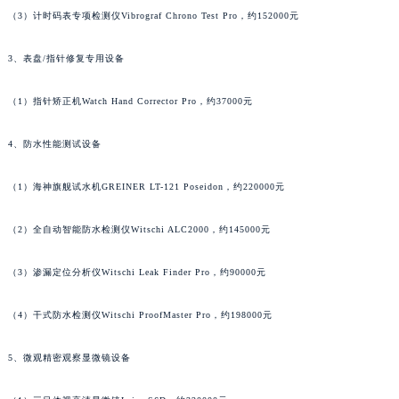
（3）计时码表专项检测仪Vibrograf Chrono Test Pro，约152000元
安徽省滁州市琅琊区南谯北路宇舶售后服务中心（需提前预约）
安徽省阜阳市颍州区颍州北路宇舶售后服务中心（需提前预约）
3、表盘/指针修复专用设备
安徽省淮北市相山区淮海路宇舶售后服务中心（需提前预约）
安徽省淮南市田家庵区国庆中路宇舶售后服务中心（需提前预约）
（1）指针矫正机Watch Hand Corrector Pro，约37000元
安徽省黄山市屯溪区黄山西路宇舶售后服务中心（需提前预约）
安徽省六安市金安区解放中路宇舶售后服务中心（需提前预约）
4、防水性能测试设备
安徽省马鞍山市雨山区湖南西路宇舶售后服务中心（需提前预约）
（1）海神旗舰试水机GREINER LT-121 Poseidon，约220000元
安徽省宿州市埇桥区人民中路宇舶售后服务中心（需提前预约）
安徽省铜陵市铜官区石城大道宇舶售后服务中心（需提前预约）
（2）全自动智能防水检测仪Witschi ALC2000，约145000元
安徽省芜湖市镜湖区中山路步行街宇舶售后服务中心（需提前预约）
安徽省宣城市宣州区叠嶂西路宇舶售后服务中心（需提前预约）
（3）渗漏定位分析仪Witschi Leak Finder Pro，约90000元
福建省龙岩市新罗区九一南路宇舶售后服务中心（需提前预约）
（4）干式防水检测仪Witschi ProofMaster Pro，约198000元
福建省南平市建阳区人民西路宇舶售后服务中心（需提前预约）
福建省宁德市蕉城区天湖东路宇舶售后服务中心（需提前预约）
5、微观精密观察显微镜设备
福建省莆田市城厢区霞林街道荔华东大道宇舶售后服务中心（需提前预约）
福建省三明市三元区东乾二路宇舶售后服务中心（需提前预约）