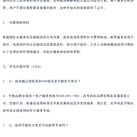
接待到完工的等候时间符合预期，技师能清晰解释机芯状态与处理方案。整个服务过程透
甘肃省金昌市金川区北京路宇舶售后服务中心（需提前预约）
明，用户可通过观察窗直接看到操作，这种开放式的体验获得了认可。
甘肃省酒泉市肃州区西大街宇舶售后服务中心（需提前预约）
2、 沟通细致周到
甘肃省临夏市城南街道团结路宇舶售后服务中心（需提前预约）
甘肃省陇南市武都区人民路宇舶售后服务中心（需提前预约）
客服团队在服务前后都能保持主动沟通，提前告知所需时长与费用构成。邮寄服务的用户
甘肃省平凉市崆峒区西大街宇舶售后服务中心（需提前预约）
表示，包装保护到位且物流信息更新及时。部分用户提到，工作人员根据腕表使用习惯给
甘肃省庆阳市西峰区南大街宇舶售后服务中心（需提前预约）
出了合理的养护周期建议，对延长腕表寿命很有帮助。
甘肃省天水市秦州区民主路宇舶售后服务中心（需提前预约）
甘肃省武威市凉州区迎宾路宇舶售后服务中心（需提前预约）
七、常见问题问答（FAQ）
甘肃省张掖市甘州区民乐北路宇舶售后服务中心（需提前预约）
1、 Q：如何确认我联系的400电话是宇舶官方售后？
宁夏回族自治区固原市原州区文化街宇舶售后服务中心（需提前预约）
宁夏回族自治区石嘴山市大武口区贺兰山路宇舶售后服务中心（需提前预约）
A：宇舶品牌全国统一客户服务热线为400-801-7981，此号码在品牌官网及直属渠道公
宁夏回族自治区吴忠市利通区开元大道宇舶售后服务中心（需提前预约）
示。您拨打后，客服会使用标准话术核实腕表信息并安排服务。请注意，此号码是宇舶在
宁夏回族自治区银川市兴庆区新华东路97号新百中心C馆一层C1-18号商铺宇舶售后服务中心（需提前预约）
徐州及全国使用的官方服务专线。
宁夏回族自治区中卫市沙坡头区鼓楼东街宇舶售后服务中心（需提前预约）
2、 Q：徐州宇舶官方售后可以邮寄手表吗？
青海省果洛藏族自治州玛沁县团结路宇舶售后服务中心（需提前预约）
青海省海北藏族自治州海晏县将军路宇舶售后服务中心（需提前预约）