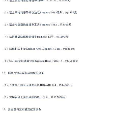
（1）瑞士自动精准点油机Bergeon 7718-1A，约2100元
澳门特别行政区花王堂区大三巴商圈宇舶售后服务中心（需提前预约）
澳门特别行政区嘉模堂区官也街宇舶售后服务中心（需提前预约）
（2）瑞士高端精密手动点油笔Bergeon 7013系列，约1400元
澳门省路氹城市金光大道宇舶售后服务中心（需提前预约）
（3）瑞士专业级快速服务工具Bergeon 7812，约3100元
澳门特别行政区望德堂区塔石广场宇舶售后服务中心（需提前预约）
福建省福州市鼓楼区五四路128-1号恒力城写字楼15层03室宇舶售后服务中心（需提前预约）
（4）法国顶级防磁精密镊子Dumont 12号，约1800元
福建省厦门市思明区湖滨东路95号万象城华润大厦B座11层1104室宇舶售后服务中心（需提前预约）
广东省潮州市潮安区新风路与潮汕路交汇处宇舶售后服务中心（需提前预约）
（5）防磁机芯支架Greiner Anti-Magnetic Base，约6200元
广东省广州市天河区天河路230号万菱汇国际中心A塔7层704室宇舶售后服务中心（需提前预约）
（6）Greiner全自动装针机Greiner Hand Fitter X，约75000元
广东省广州市越秀区环市东路371-375号世界贸易中心大厦南塔15层1507室宇舶售后服务中心（需提前预约）
广东省河源市源城区越王大道宇舶售后服务中心（需提前预约）
12、配套气源与车间辅助核心设备
广东省惠州市惠城区江北文昌一路7号华贸大厦1座30层3005室宇舶售后服务中心（需提前预约）
广东省江门市蓬江区广场西路宇舶售后服务中心（需提前预约）
（1）丹麦原厂静音无油空压机JUN-AIR 6-4，约14000元
广东省揭阳市榕城进贤门步行街宇舶售后服务中心（需提前预约）
广东省茂名市电白区水东街道迎宾大道宇舶售后服务中心（需提前预约）
（2）定制百级无尘恒温防静电工作台，约125000元
广东省梅州市梅江区金燕大道宇舶售后服务中心（需提前预约）
13、贵金属与宝石鉴定配套设备
广东省清远市清城区湖西路宇舶售后服务中心（需提前预约）