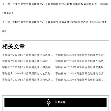
上一篇:
广州宇舶官方售后服务中心｜官方地址及24小时售后电话权威信息公告（2026年
四川省泸州市江阳区治平路宇舶售后服务中心（需提前预约）
四川省眉山市东坡区三苏路宇舶售后服务中心（需提前预约）
7月最新）
四川省绵阳市涪城区翠花街宇舶售后服务中心（需提前预约）
下一篇:
宇舶中国官方售后服务中心｜最新服务电话及地址权威信息声明（2026年7月更
四川省南充市高坪区江东大道宇舶售后服务中心（需提前预约）
新）
四川省内江市东兴区汉安大道宇舶售后服务中心（需提前预约）
四川省攀枝花市东区三线大道北段宇舶售后服务中心（需提前预约）
相关文章
四川省遂宁市船山区香林南路宇舶售后服务中心（需提前预约）
四川省雅安市雨城区熊猫大道宇舶售后服务中心（需提前预约）
宇舶官方2026年8月最新网点地址与热线电话，客服售后服务信息权威通告
宇舶官方2026年8月最新网点地址及售后热线电话，客服服务信息完整公告
四川省宜宾市翠屏区长翠路宇舶售后服务中心（需提前预约）
宇舶官方2026年8月最新网点地址与唯一热线电话，售后客服服务信息公示
宇舶官方2026年8月最新网点地址及热线电话，售后客户服务信息全面通告
四川省资阳市雁江区滨江大道一段与和平南路宇舶售后服务中心（需提前预约）
宇舶官方2026年8月最新网点地址与热线电话，客户售后服务信息公示说明
宇舶官方2026年8月最新网点地址与电话热线，客服售后服务信息权威发布
宇舶官方：2026年8月最新网点地址及热线电话，客户售后服务中心权威通告
宇舶官方2026年8月最新网点地址与售后热线电话，客户服务信息全面公示
四川省自贡市自流井区华商北路宇舶售后服务中心（需提前预约）
宇舶官方2026年8月最新网点地址与电话，热线客服售后服务信息全览通告
宇舶官方2026年8月最新网点信息公示，地址与热线电话，客服售后全面升级
西藏自治区阿里地区噶尔县北京西路宇舶售后服务中心（需提前预约）
西藏自治区昌都市卡若区昌都西路宇舶售后服务中心（需提前预约）
西藏自治区拉萨市城关区北京中路宇舶售后服务中心（需提前预约）
西藏自治区林芝市巴宜区广东路宇舶售后服务中心（需提前预约）
宇舶保养
西藏自治区那曲市色尼区浙江西路宇舶售后服务中心（需提前预约）