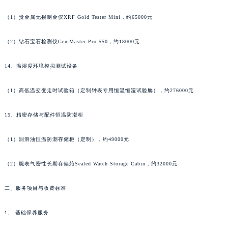
广东省汕头市龙湖区长平路宇舶售后服务中心（需提前预约）
（1）贵金属无损测金仪XRF Gold Tester Mini，约65000元
广东省汕尾市城区香洲街道园林社区翠园街宇舶售后服务中心（需提前预约）
广东省韶关市武江区芙蓉新区与老城中心交汇处宇舶售后服务中心（需提前预约）
（2）钻石宝石检测仪GemMaster Pro 550，约18000元
广东省深圳市罗湖区深南东路5001号华润大厦17层1701室宇舶售后服务中心（需提前预约）
14、温湿度环境模拟测试设备
广东省阳江市江城区东风一路宇舶售后服务中心（需提前预约）
广东省云浮市云城区金山路宇舶售后服务中心（需提前预约）
（1）高低温交变走时试验箱（定制钟表专用恒温恒湿试验舱），约276000元
广东省湛江市赤坎区观海北路宇舶售后服务中心（需提前预约）
广东省肇庆市端州区信安大道与砚都大道交汇处宇舶售后服务中心（需提前预约）
15、精密存储与配件恒温防潮柜
广西壮族自治区百色市右江区中山二路宇舶售后服务中心（需提前预约）
广西壮族自治区北海市海城区北京路宇舶售后服务中心（需提前预约）
（1）润滑油恒温防潮存储柜（定制），约49000元
广西壮族自治区崇左市江州区石景林街道友谊大道与丽川路交汇处宇舶售后服务中心（需提前预约）
（2）腕表气密性长期存储舱Sealed Watch Storage Cabin，约32000元
广西壮族自治区防城港市港口区金花茶大道宇舶售后服务中心（需提前预约）
广西壮族自治区贵港市港北区港城街道布山大道与仙衣路交叉口宇舶售后服务中心（需提前预约）
二、服务项目与收费标准
广西壮族自治区桂林市秀峰区红岭路宇舶售后服务中心（需提前预约）
广西壮族自治区河池市金城江区金城江街道朝阳路宇舶售后服务中心（需提前预约）
1、 基础保养服务
广西壮族自治区贺州市八步区城东街道灵峰南路宇舶售后服务中心（需提前预约）