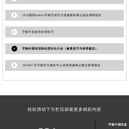
2
2026最新hublot宇舶手表官方维修服务网点地址调研报告
3
宇舶手表偷停处理技巧
4
宇舶外观有划痕处理办法大全（修复技巧与保养建议）
5
2026年7月宇舶官方服务中心保养维修网点搬迁新增通知
轻轻滑动下方栏目探索更多精彩内容
宇舶中国区服