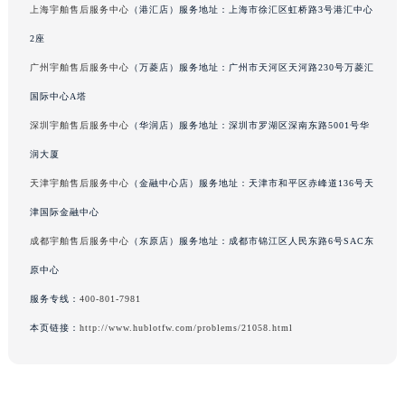
上海宇舶售后服务中心
（港汇店）服务地址：上海市徐汇区虹桥路3号港汇中心
贵州省毕节市七星关区松山路宇舶售后服务中心（需提前预约）
2座
贵州省六盘水市钟山区钟山大道宇舶售后服务中心（需提前预约）
广州宇舶售后服务中心
（万菱店）服务地址：广州市天河区天河路230号万菱汇
贵州省黔东南苗族侗族自治州凯里市北京西路宇舶售后服务中心（需提前预约）
贵州省黔西南布依族苗族自治州兴义市大道与桔香路交汇处宇舶售后服务中心（需提前预约）
国际中心A塔
贵州省铜仁市碧江区民主路宇舶售后服务中心（需提前预约）
深圳宇舶售后服务中心
（华润店）服务地址：深圳市罗湖区深南东路5001号华
贵州省遵义市红花岗区共青大道与嵩山路交叉口宇舶售后服务中心（需提前预约）
润大厦
四川省阿坝州市马尔康市团结街宇舶售后服务中心（需提前预约）
天津宇舶售后服务中心
（金融中心店）服务地址：天津市和平区赤峰道136号天
四川省巴中市巴州区江北大道宇舶售后服务中心（需提前预约）
津国际金融中心
四川省成都市锦江区人民东路6号SAC东原中心24层2406B室宇舶售后服务中心（需提前预约）
成都宇舶售后服务中心
（东原店）服务地址：成都市锦江区人民东路6号SAC东
四川省达州市通川区中心广场、老车坝宇舶售后服务中心（需提前预约）
原中心
四川省德阳市旌阳区长江西路、南街宇舶售后服务中心（需提前预约）
四川省甘孜州市康定市情歌广场、箭炉街宇舶售后服务中心（需提前预约）
服务专线：
400-801-7981
四川省广安市广安区建安南路宇舶售后服务中心（需提前预约）
本页链接：
http://www.hublotfw.com/problems/21058.html
四川省广元市利州区老城南北街、东大街宇舶售后服务中心（需提前预约）
四川省乐山市市中区嘉定中路宇舶售后服务中心（需提前预约）
四川省凉山州市西昌市大巷口下街宇舶售后服务中心（需提前预约）