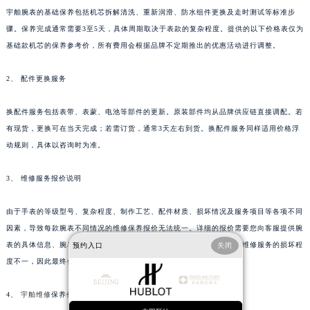
宇舶腕表的基础保养包括机芯拆解清洗、重新润滑、防水组件更换及走时测试等标准步
广西壮族自治区来宾市兴宾区桂中大道宇舶售后服务中心（需提前预约）
骤。保养完成通常需要3至5天，具体周期取决于表款的复杂程度。提供的以下价格表仅为
广西壮族自治区柳州市城中区中山中路宇舶售后服务中心（需提前预约）
基础款机芯的保养参考价，所有费用会根据品牌不定期推出的优惠活动进行调整。
广西壮族自治区钦州市钦南区金海湾东大街宇舶售后服务中心（需提前预约）
广西壮族自治区梧州市万秀区龙湖镇高旺路宇舶售后服务中心（需提前预约）
2、 配件更换服务
广西壮族自治区玉林市玉州区金玉路宇舶售后服务中心（需提前预约）
海南省儋州市儋州市那大镇兰洋北路宇舶售后服务中心（需提前预约）
换配件服务包括表带、表蒙、电池等部件的更新。原装部件均从品牌供应链直接调配。若
有现货，更换可在当天完成；若需订货，通常3天左右到货。换配件服务同样适用价格浮
海南省东方市八所镇解放西路宇舶售后服务中心（需提前预约）
动规则，具体以咨询时为准。
海南省琼海市嘉积镇东风路宇舶售后服务中心（需提前预约）
海南省三沙市西沙区西沙群岛永兴岛北京路宇舶售后服务中心（需提前预约）
3、 维修服务报价说明
海南省三亚市吉阳区迎宾路宇舶售后服务中心（需提前预约）
海南省万宁市万城镇解放路宇舶售后服务中心（需提前预约）
由于手表的等级型号、复杂程度、制作工艺、配件材质、损坏情况及服务项目等各项不同
海南省文昌市文城镇教育东路宇舶售后服务中心（需提前预约）
因素，导致每款腕表不同情况的维修保养报价无法统一。详细的报价需要您向客服提供腕
表的具体信息、腕表现状及服务项目，方可为您提供准确的服务报价。维修服务的损坏程
预约入口
关闭
海南省五指山市通什镇三月三大道宇舶售后服务中心（需提前预约）
度不一，因此最终价格也会有所差别。
香港特别行政区尖沙咀区油尖旺区广东道宇舶售后服务中心（需提前预约）
香港特别行政区金钟区中西区金钟道宇舶售后服务中心（需提前预约）
4、
宇舶维修
保养价格表（参考）
香港特别行政区九龙区油尖旺区弥敦道宇舶售后服务中心（需提前预约）