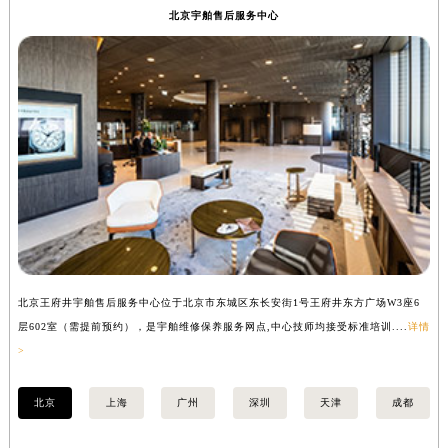
北京宇舶售后服务中心
西藏自治区日喀则市桑珠孜区上海中路宇舶售后服务中心（需提前预约）
西藏自治区山南市乃东区湖北大道宇舶售后服务中心（需提前预约）
云南省保山市隆阳区正阳路宇舶售后服务中心（需提前预约）
云南省楚雄彝族自治州楚雄市鹿城南路宇舶售后服务中心（需提前预约）
云南省大理白族自治州大理市建设路宇舶售后服务中心（需提前预约）
云南省德宏傣族景颇族自治州芒市团结大街宇舶售后服务中心（需提前预约）
云南省迪庆藏族自治州香格里拉市长征大道宇舶售后服务中心（需提前预约）
云南省红河哈尼族彝族自治州蒙自市天马路宇舶售后服务中心（需提前预约）
云南省丽江市古城区七星街宇舶售后服务中心（需提前预约）
云南省临沧市临翔区世纪路宇舶售后服务中心（需提前预约）
云南省怒江傈僳族自治州泸水市人民路宇舶售后服务中心（需提前预约）
北京王府井宇舶售后服务中心位于北京市东城区东长安街1号王府井东方广场W3座6
上
层602室（需提前预约），是宇舶维修保养服务网点,中心技师均接受标准培训....
详情
预
云南省普洱市思茅区振兴大道宇舶售后服务中心（需提前预约）
>
云南省曲靖市麒麟区学府路宇舶售后服务中心（需提前预约）
云南省文山壮族苗族自治州文山市东风路宇舶售后服务中心（需提前预约）
北京
上海
广州
深圳
天津
成都
云南省西双版纳傣族自治州景洪市宣慰大道宇舶售后服务中心（需提前预约）
云南省玉溪市红塔区南北大街宇舶售后服务中心（需提前预约）