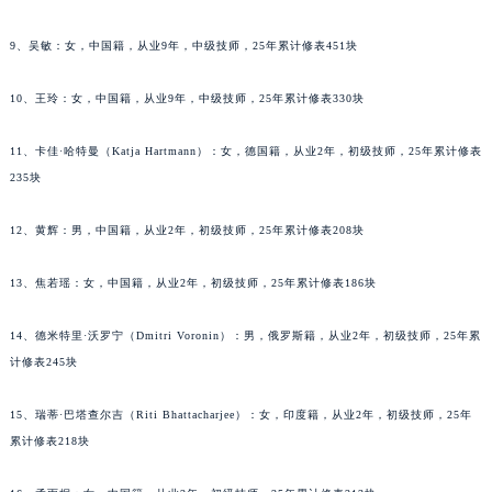
吉林省四平市铁东区紫气大路与南九经街交汇处宇舶售后服务中心（需提前预约）
9、吴敏：女，中国籍，从业9年，中级技师，25年累计修表451块
吉林省松原市宁江区五环大街宇舶售后服务中心（需提前预约）
吉林省通化市东昌区环通乡江南大街宇舶售后服务中心（需提前预约）
10、王玲：女，中国籍，从业9年，中级技师，25年累计修表330块
吉林省延边市延吉市解放路宇舶售后服务中心（需提前预约）
辽宁省鞍山市铁东区站前街宇舶售后服务中心（需提前预约）
11、卡佳·哈特曼（Katja Hartmann）：女，德国籍，从业2年，初级技师，25年累计修表
辽宁省本溪市平山区胜利路宇舶售后服务中心（需提前预约）
235块
辽宁省朝阳市双塔区新华路宇舶售后服务中心（需提前预约）
12、黄辉：男，中国籍，从业2年，初级技师，25年累计修表208块
辽宁省丹东市振兴区七经街宇舶售后服务中心（需提前预约）
辽宁省抚顺市新抚区东一路宇舶售后服务中心（需提前预约）
13、焦若瑶：女，中国籍，从业2年，初级技师，25年累计修表186块
辽宁省阜新市海州区解放大街宇舶售后服务中心（需提前预约）
辽宁省葫芦岛市连山区中央路宇舶售后服务中心（需提前预约）
14、德米特里·沃罗宁（Dmitri Voronin）：男，俄罗斯籍，从业2年，初级技师，25年累
辽宁省锦州市古塔区中央大街宇舶售后服务中心（需提前预约）
计修表245块
辽宁省辽阳市白塔区新运大街宇舶售后服务中心（需提前预约）
15、瑞蒂·巴塔查尔吉（Riti Bhattacharjee）：女，印度籍，从业2年，初级技师，25年
辽宁省盘锦市兴隆台区石油大街宇舶售后服务中心（需提前预约）
累计修表218块
辽宁省铁岭市银州区南马路宇舶售后服务中心（需提前预约）
辽宁省营口市站前区市府路与渤海大街交叉口宇舶售后服务中心（需提前预约）