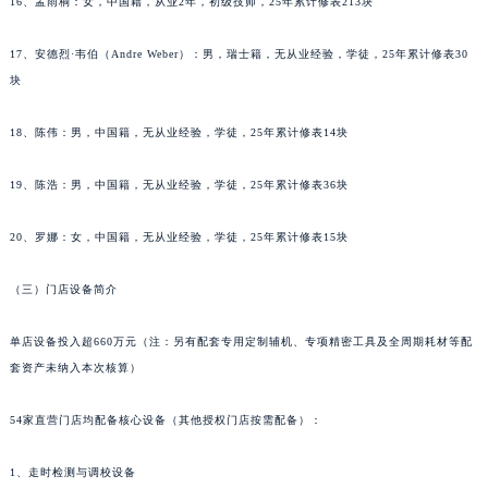
16、孟雨桐：女，中国籍，从业2年，初级技师，25年累计修表213块
辽宁省沈阳市沈河区中街路137号亨得利名表维修授权店1楼宇舶售后服务中心（需提前预约）
辽宁省沈阳市沈河区中街路83号亨得利名表维修授权店1楼宇舶售后服务中心（需提前预约）
17、安德烈·韦伯（Andre Weber）：男，瑞士籍，无从业经验，学徒，25年累计修表30
块
北京市朝阳区建国门外大街甲6号华熙国际中心D座11层1102室宇舶售后服务中心（北京总部）（需提前预约）
北京市东城区东长安街1号王府井东方广场W3座6层602室宇舶售后服务中心（需提前预约）
18、陈伟：男，中国籍，无从业经验，学徒，25年累计修表14块
河北省保定市竞秀区朝阳北大街北国先天下宇舶售后服务中心（需提前预约）
内蒙古自治区阿拉善盟市左旗土尔扈特大街宇舶售后服务中心（需提前预约）
19、陈浩：男，中国籍，无从业经验，学徒，25年累计修表36块
内蒙古自治区巴彦淖尔市临河区新华街宇舶售后服务中心（需提前预约）
内蒙古自治区包头市青山区幸福路甲3号王府井百货名表维修宇舶售后服务中心（需提前预约）
20、罗娜：女，中国籍，无从业经验，学徒，25年累计修表15块
内蒙古自治区赤峰市红山区哈达街宇舶售后服务中心（需提前预约）
（三）门店设备简介
内蒙古自治区鄂尔多斯市东胜区伊金霍洛街宇舶售后服务中心（需提前预约）
内蒙古自治区呼伦贝尔市海拉尔区中央街宇舶售后服务中心（需提前预约）
单店设备投入超660万元（注：另有配套专用定制辅机、专项精密工具及全周期耗材等配
内蒙古自治区通辽市科尔沁区明仁大街宇舶售后服务中心（需提前预约）
套资产未纳入本次核算）
内蒙古自治区乌海市海勃湾区人民南路宇舶售后服务中心（需提前预约）
内蒙古自治区乌兰察布市集宁区恩和大街宇舶售后服务中心（需提前预约）
54家直营门店均配备核心设备（其他授权门店按需配备）：
内蒙古自治区锡林郭勒盟市锡林浩特市光明街与额尔敦路交叉口宇舶售后服务中心（需提前预约）
1、走时检测与调校设备
内蒙古自治区兴安盟市乌兰浩特市兴安大街宇舶售后服务中心（需提前预约）