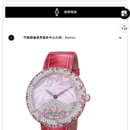
云南省昭通市昭阳区青年路宇舶售后服务中心（需提前预约）

推荐阅读
台湾省台北市万华区中华路宇舶售后服务中心（需提前预约）
台湾省新北市板桥区文化路宇舶售后服务中心（需提前预约）

台湾省桃园市中坜区中丰路宇舶售后服务中心（需提前预约）
1
宇舶维修保养服务中心介绍 | Hublot
台湾省台中市西屯区文华路宇舶售后服务中心（需提前预约）
台湾省台南市中西区国华街宇舶售后服务中心（需提前预约）
台湾省高雄市新兴区五福路宇舶售后服务中心（需提前预约）
台湾省基隆市仁爱区仁三路宇舶售后服务中心（需提前预约）
台湾省新竹市东区中正路宇舶售后服务中心（需提前预约）
台湾省嘉义市东区文化路宇舶售后服务中心（需提前预约）
重庆市江北区观音桥步行街2号融恒时代广场9层902室宇舶售后服务中心（需提前预约）
新疆维吾尔自治区乌鲁木齐市天山区红山路26号时代广场（CCMALL）C座17层17-B宇舶售后服务中心（需提前预约）
浙江省温州市鹿城区锦绣路1067号置信广场10层1015室宇舶售后服务中心（需提前预约）
黑龙江省哈尔滨市道里区友谊西路600号富力中心T2座写字楼29层03室室宇舶售后服务中心（需提前预约）
辽宁省大连市中山区人民路15号国际金融大厦7层G室宇舶售后服务中心（需提前预约）
广东省佛山市禅城区季华五路57号万科金融中心C座12层1205室宇舶售后服务中心（需提前预约）