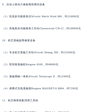
9、自动上链动力储备模拟测试设备
山东省枣庄市滕州市北辛路与善国路交叉口宇舶售后服务中心（需提前预约）
山东省淄博市张店区金晶大道宇舶售后服务中心（需提前预约）
（1）恒温多功能摇表仪Witschi Watch Wind 800，约216000元
上海市黄浦区南京东路299号宏伊国际广场写字楼8层806室宇舶售后服务中心（需提前预约）
上海市徐汇区虹桥路3号港汇中心2座37层3705室宇舶售后服务中心（需提前预约）
（2）高端复杂功能摇表工作站Chronowind CW-12，约168000元
浙江省杭州市上城区钱江路1366号华润大厦A座5层503-5室宇舶售后服务中心（需提前预约）
浙江省湖州市吴兴区劳动路宇舶售后服务中心（需提前预约）
10、机芯退磁故障修复设备
浙江省嘉兴市南湖区广益路705号嘉兴世界贸易中心A座13层1304室宇舶售后服务中心（需提前预约）
（1）专业机芯退磁工作站Witschi Demag 300，约132000元
浙江省金华市金东区东市南街777号金华万达广场4号楼22楼2209室宇舶售后服务中心（需提前预约）
浙江省丽水市莲都区解放街宇舶售后服务中心（需提前预约）
（2）双回路退磁机Bergeon 6500，约48000元
浙江省宁波市江北区大闸南路500号来福士广场办公楼20层2009室宇舶售后服务中心（需提前预约）
浙江省衢州市柯城区上街宇舶售后服务中心（需提前预约）
（3）退磁测磁一体机Witschi Teslascope II，约11000元
浙江省绍兴市越城区胜利东路379号世茂天际中心写字楼8层805室宇舶售后服务中心（需提前预约）
（4）便携式充电退磁器Bergeon MAGNET-O 8804，约7200元
浙江省舟山市定海区解放东路宇舶售后服务中心（需提前预约）
澳门特别行政区大堂区议事亭前地（新马路）宇舶售后服务中心（需提前预约）
11、机芯精密装配润滑工具组
澳门特别行政区风顺堂区南湾大马路宇舶售后服务中心（需提前预约）
澳门特别行政区花地玛堂区关闸广场宇舶售后服务中心（需提前预约）