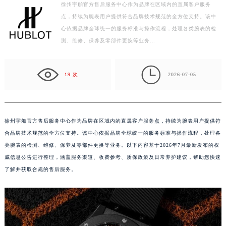
徐州宇舶官方售后服务中心作为品牌在区域内的直属客户服务
盐城市盐都区世纪大道5号盐城金融城写字楼1号楼16层1604室（需提前预约）
点，持续为腕表用户提供符合品牌技术规范的全方位支持。该中
泰州市海陵区永定东路399号置地商务中心东塔写字楼（华润万象城）17层1706室（需提前预约）
心依据品牌全球统一的服务标准与操作流程，处理各类腕表的检
宁波市江北区大闸南路500号来福士广场办公楼20层2009室（需提前预约）
测、维修、保养及零部件更换等业务…
杭州市上城区钱江路1366号华润大厦写字楼A座5层503-5室（需提前预约）
金华市金东区东市南街777号金华万达广场写字楼4号楼22层2209室（需提前预约）

19 次
2026-07-05
绍兴市越城区胜利东路379号世茂天际中心写字楼8层805室（需提前预约）
嘉兴市南湖区广益路705号嘉兴世界贸易中心写字楼A座13层1304室（需提前预约）
南昌市红谷滩新区红谷中大道998号绿地双子塔（中央广场）A1座办公楼14层07室（需提前预约）
徐州宇舶官方售后服务中心作为品牌在区域内的直属客户服务点，持续为腕表用户提供符
济南市历下区经十路11111号华润中心写字楼（万象城）15层1508室（需提前预约）
合品牌技术规范的全方位支持。该中心依据品牌全球统一的服务标准与操作流程，处理各
广州市天河区天河路230号万菱汇国际中心写字楼A塔7层704室（需提前预约）
类腕表的检测、维修、保养及零部件更换等业务。以下内容基于2026年7月最新发布的权
广州市越秀区环市东路371-375号世界贸易中心大厦南塔写字楼15层07室（需提前预约）
威信息公告进行整理，涵盖服务渠道、收费参考、质保政策及日常养护建议，帮助您快速
深圳市罗湖区深南东路5001号华润大厦写字楼17层1701室（需提前预约）
了解并获取合规的售后服务。
惠州市惠城区江北文昌一路7号华贸大厦写字楼1座30层05室（需提前预约）
厦门市思明区湖滨东路95号华润大厦写字楼B座11层1104室（需提前预约）
福州市鼓楼区五四路128-1号恒力城写字楼15层03室（需提前预约）
成都市锦江区人民东路6号SAC东原中心写字楼24层2406B室（需提前预约）