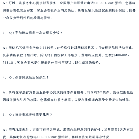
A：可以。该服务中心提供邮寄服务，全国用户均可通过电话400-801-7981预约。您需将
青海省海东市乐都区滨河路宇舶售后服务中心（需提前预约）
腕表妥善包装后寄出，客服会在收件后与您确认。所有运输风险建议由您购买保险，服务
青海省海南藏族自治州共和县青海湖大街宇舶售后服务中心（需提前预约）
中心仅负责到件后的检测与保管。
青海省海西蒙古族藏族自治州德令哈市柴达木路宇舶售后服务中心（需提前预约）
青海省黄南藏族自治州同仁市德合隆路宇舶售后服务中心（需提前预约）
3、 Q：宇舶腕表保养一次大概多少钱？
青海省西宁市城西区海湖新区西关大道宇舶售后服务中心（需提前预约）
A：基础机芯保养参考价为3880元，此价格仅针对基础款机芯，且会根据品牌活动变化。
青海省玉树藏族自治州结古镇胜利路宇舶售后服务中心（需提前预约）
复杂功能表款（如计时、陀飞轮）因拆解工序增加，费用相应提升。您拨打400-801-
陕西省安康市汉滨区金州路宇舶售后服务中心（需提前预约）
7981后，客服会要求提供腕表具体型号与现状，以生成准确报价。
陕西省宝鸡市渭滨区经二路宇舶售后服务中心（需提前预约）
陕西省汉中市汉台区北大街宇舶售后服务中心（需提前预约）
4、 Q：保养完成后质保多久？
陕西省商洛市商州区州城街宇舶售后服务中心（需提前预约）
A：所有在宇舶官方售后服务中心完成的维修保养服务，均享有2年质保。质保范围包括
陕西省铜川市王益区红旗街宇舶售后服务中心（需提前预约）
因服务操作引发的故障。您需保存好服务单据，以便在质保期内享受免费复查与维修。
陕西省渭南市临渭区东风大街宇舶售后服务中心（需提前预约）
陕西省咸阳市秦都区沣西新城统一西路与白马河路交汇处宇舶售后服务中心（需提前预约）
5、 Q：换表带或表镜需要几天？
陕西省延安市宝塔区中心街宇舶售后服务中心（需提前预约）
陕西省榆林市榆阳区长兴路宇舶售后服务中心（需提前预约）
A：若有现货配件，更换可在当天完成。若需向品牌总部订购配件，通常需要3天左右到
新疆维吾尔自治区阿克苏市东大街宇舶售后服务中心（需提前预约）
货。具体时长在您致电400-801-7981预约时，客服会告知最新库存情况。