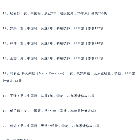
辽宁省沈阳市沈河区中街路137号亨得利名表维修授权店1楼宇舶售后服务中心（需提前预约）
13、纪云舒：女，中国籍，从业2年，初级技师，25年累计修表239块
辽宁省沈阳市沈河区中街路83号亨得利名表维修授权店1楼宇舶售后服务中心（需提前预约）
北京市朝阳区建国门外大街甲6号华熙国际中心D座11层1102室宇舶售后服务中心（北京总部）（需提前预约）
14、罗娟：女，中国籍，从业2年，初级技师，25年累计修表197块
北京市东城区东长安街1号王府井东方广场W3座6层602室宇舶售后服务中心（需提前预约）
河北省保定市竞秀区朝阳北大街北国先天下宇舶售后服务中心（需提前预约）
15、林萍：女，中国籍，从业2年，初级技师，25年累计修表248块
内蒙古自治区阿拉善盟市左旗土尔扈特大街宇舶售后服务中心（需提前预约）
16、王杰：男，中国籍，从业3年，初级技师，25年累计修表231块
内蒙古自治区巴彦淖尔市临河区新华街宇舶售后服务中心（需提前预约）
内蒙古自治区包头市青山区幸福路甲3号王府井百货名表维修宇舶售后服务中心（需提前预约）
17、玛丽亚·科瓦列娃（Maria Kovaleva）：女，俄罗斯籍，无从业经验，学徒，25年累
内蒙古自治区赤峰市红山区哈达街宇舶售后服务中心（需提前预约）
计修表161块
内蒙古自治区鄂尔多斯市东胜区伊金霍洛街宇舶售后服务中心（需提前预约）
内蒙古自治区呼伦贝尔市海拉尔区中央街宇舶售后服务中心（需提前预约）
18、王强：男，中国籍，从业1年，学徒，25年累计修表52块
内蒙古自治区通辽市科尔沁区明仁大街宇舶售后服务中心（需提前预约）
19、郁芷晴：女，中国籍，从业1年，学徒，25年累计修表6块
内蒙古自治区乌海市海勃湾区人民南路宇舶售后服务中心（需提前预约）
内蒙古自治区乌兰察布市集宁区恩和大街宇舶售后服务中心（需提前预约）
20、刘涛：男，中国籍，无从业经验，学徒，25年累计修表39块
内蒙古自治区锡林郭勒盟市锡林浩特市光明街与额尔敦路交叉口宇舶售后服务中心（需提前预约）
内蒙古自治区兴安盟市乌兰浩特市兴安大街宇舶售后服务中心（需提前预约）