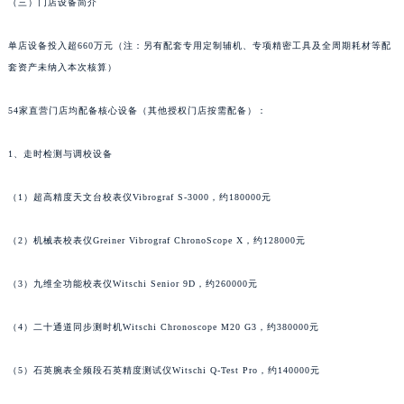
（三）门店设备简介
山西省大同市平城区迎宾街宇舶售后服务中心（需提前预约）
山西省晋城市城区黄华街宇舶售后服务中心（需提前预约）
单店设备投入超660万元（注：另有配套专用定制辅机、专项精密工具及全周期耗材等配
套资产未纳入本次核算）
山西省晋中市榆次区顺城街宇舶售后服务中心（需提前预约）
山西省临汾市尧都区解放路宇舶售后服务中心（需提前预约）
54家直营门店均配备核心设备（其他授权门店按需配备）：
山西省吕梁市离石区永宁中路与建设街交叉口宇舶售后服务中心（需提前预约）
山西省朔州市朔城区怡西路与鄯阳西街交汇处宇舶售后服务中心（需提前预约）
1、走时检测与调校设备
山西省忻州市忻府区和平东街与七一南路交叉口宇舶售后服务中心（需提前预约）
山西省阳泉市郊区平阳东街与新城大道交叉口宇舶售后服务中心（需提前预约）
（1）超高精度天文台校表仪Vibrograf S-3000，约180000元
山西省运城市盐湖区河东街宇舶售后服务中心（需提前预约）
（2）机械表校表仪Greiner Vibrograf ChronoScope X，约128000元
山西省长治市潞州区英雄中路宇舶售后服务中心（需提前预约）
山西省太原市迎泽区迎泽街道解放路15号亨得利名表维修授权店3楼宇舶售后服务中心（需提前预约）
（3）九维全功能校表仪Witschi Senior 9D，约260000元
天津市和平区赤峰道136号天津国际金融中心26层2603室宇舶售后服务中心（需提前预约）
安徽省安庆市迎江区人民路宇舶售后服务中心（需提前预约）
（4）二十通道同步测时机Witschi Chronoscope M20 G3，约380000元
安徽省蚌埠市蚌山区淮河路宇舶售后服务中心（需提前预约）
（5）石英腕表全频段石英精度测试仪Witschi Q-Test Pro，约140000元
安徽省亳州市谯城区魏武大道宇舶售后服务中心（需提前预约）
安徽省池州市贵池区长江路宇舶售后服务中心（需提前预约）