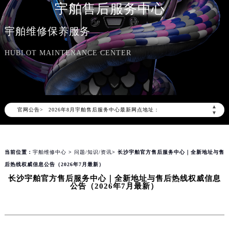
宇舶售后服务中心
宇舶维修保养服务
HUBLOT MAINTENANCE CENTER
2026年8月宇舶中国区售后服务网络优化升级公告
2026年8月宇舶全国官方售后客户服务热线：400-801-7981
宇舶官方全国统一服务热线400-801-7981，服务覆盖中国大陆、香港、澳门、台湾全部区域（非大陆需加拨“+86”）
2026年8月宇舶售后服务中心最新网点地址：
▲
官网公告>
北京市朝阳区建国门外大街甲6号华熙国际中心写字楼D座11层1102室（北京总部）（需提前预约）
▼
北京市东城区东长安街1号东方广场写字楼W3座6层602室（需提前预约）
天津市和平区赤峰道136号天津国际金融中心写字楼26层2603室（需提前预约）
当前位置：
宇舶维修中心
>
问题/知识/资讯
> 长沙宇舶官方售后服务中心｜全新地址与售
上海市徐汇区虹桥路3号港汇中心写字楼2座37层3705室（需提前预约）
后热线权威信息公告（2026年7月最新）
上海市黄浦区南京东路299号宏伊国际广场写字楼8层806室（需提前预约）
长沙宇舶官方售后服务中心｜全新地址与售后热线权威信息
南京市秦淮区中山南路1号（新街口）南京中心写字楼22层C1-1室（需提前预约）
公告（2026年7月最新）
常州市新北区龙锦路1590号现代传媒中心写字楼5号楼10层1008室（需提前预约）
徐州市鼓楼区淮海东路29号苏宁广场IFC国际金融中心写字楼35层3508室（需提前预约）
扬州市邗江区国展路29号星耀天地写字楼1号楼18层1803室（需提前预约）