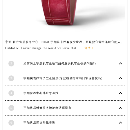
宇舶 官方售后服务中心 Hublot 宇舶从来没有改变世界，而是把它留给佩戴它的人。
Hublot will never change the world.we leave that ......
详情 >
2
如何防止宇舶机芯生锈?(如何解决机芯生锈的问题?)
3
宇舶腕表摔坏了怎么解决(专业维修指南与日常保养技巧)
4
宇舶保养中心地址怎么找
5
宇舶售后维修服务地址电话哪里有
6
宇舶售后网点热线查询