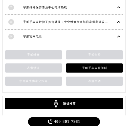
7
宇舶维修保养售后中心电话热线
8
宇舶手表表针掉了如何处理（专业维修指南与日常保养建议）
9
宇舶官网电话
宇舶维修
宇舶售后
表带锈迹
宇舶手表表盘倾斜
宇舶表壳防老化指南
表盘生锈
随机推荐

400-801-7981
1
宇舶腕表表壳割手处理方法是什么（解决手腕不适的小技巧与保养建议）