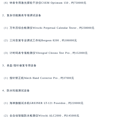
（6）钟表专用激光摆轮干涉仪CSEM Optimum 150，约750000元
安徽省滁州市琅琊区南谯北路宇舶售后服务中心（需提前预约）
安徽省阜阳市颍州区颍州北路宇舶售后服务中心（需提前预约）
2、复杂功能腕表专项调试设备
安徽省淮北市相山区淮海路宇舶售后服务中心（需提前预约）
安徽省淮南市田家庵区国庆中路宇舶售后服务中心（需提前预约）
（1）万年历综合检测仪Witschi Perpetual Calendar Tester，约238000元
安徽省黄山市屯溪区黄山西路宇舶售后服务中心（需提前预约）
（2）三问音簧专业调试工作站Bergeon 8200，约186000元
安徽省六安市金安区解放中路宇舶售后服务中心（需提前预约）
安徽省马鞍山市雨山区湖南西路宇舶售后服务中心（需提前预约）
（3）计时码表专项检测仪Vibrograf Chrono Test Pro，约152000元
安徽省宿州市埇桥区人民中路宇舶售后服务中心（需提前预约）
安徽省铜陵市铜官区石城大道宇舶售后服务中心（需提前预约）
3、表盘/指针修复专用设备
安徽省芜湖市镜湖区中山路步行街宇舶售后服务中心（需提前预约）
（1）指针矫正机Watch Hand Corrector Pro，约37000元
安徽省宣城市宣州区叠嶂西路宇舶售后服务中心（需提前预约）
福建省龙岩市新罗区九一南路宇舶售后服务中心（需提前预约）
4、防水性能测试设备
福建省南平市建阳区人民西路宇舶售后服务中心（需提前预约）
福建省宁德市蕉城区天湖东路宇舶售后服务中心（需提前预约）
（1）海神旗舰试水机GREINER LT-121 Poseidon，约220000元
福建省莆田市城厢区霞林街道荔华东大道宇舶售后服务中心（需提前预约）
福建省三明市三元区东乾二路宇舶售后服务中心（需提前预约）
（2）全自动智能防水检测仪Witschi ALC2000，约145000元