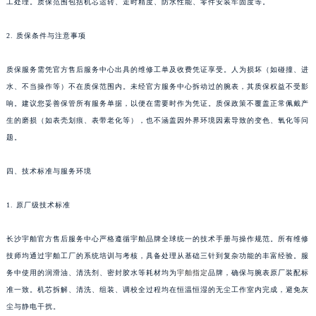
工处理。质保范围包括机芯运转、走时精度、防水性能、零件安装牢固度等。
河南省郑州市二七区民主路10号华润大厦29层2905室宇舶售后服务中心（需提前预约）
河南省周口市川汇区七一路宇舶售后服务中心（需提前预约）
2. 质保条件与注意事项
河南省驻马店市驿城区乐山大道与置地大道交叉口宇舶售后服务中心（需提前预约）
质保服务需凭官方售后服务中心出具的维修工单及收费凭证享受。人为损坏（如碰撞、进
湖北省鄂州市鄂城区文星大道宇舶售后服务中心（需提前预约）
水、不当操作等）不在质保范围内。未经官方服务中心拆动过的腕表，其质保权益不受影
湖北省黄冈市黄州区赤壁大道宇舶售后服务中心（需提前预约）
响。建议您妥善保管所有服务单据，以便在需要时作为凭证。质保政策不覆盖正常佩戴产
湖北省黄石市黄石港区武汉路宇舶售后服务中心（需提前预约）
生的磨损（如表壳划痕、表带老化等），也不涵盖因外界环境因素导致的变色、氧化等问
湖北省荆门市东宝中天街步行街宇舶售后服务中心（需提前预约）
题。
湖北省荆州市荆州区荆中路宇舶售后服务中心（需提前预约）
四、技术标准与服务环境
湖北省十堰市茅箭区人民北路宇舶售后服务中心（需提前预约）
湖北省随州市曾都区青年路宇舶售后服务中心（需提前预约）
1. 原厂级技术标准
湖北省咸宁市咸安区长安大道宇舶售后服务中心（需提前预约）
湖北省襄阳市樊城区长虹路与人民路交叉口宇舶售后服务中心（需提前预约）
长沙宇舶官方售后服务中心严格遵循宇舶品牌全球统一的技术手册与操作规范。所有维修
湖北省孝感市孝南区复兴大道宇舶售后服务中心（需提前预约）
技师均通过宇舶工厂的系统培训与考核，具备处理从基础三针到复杂功能的丰富经验。服
湖北省宜昌市西陵区夷陵大道与港窑路宇舶售后服务中心（需提前预约）
务中使用的润滑油、清洗剂、密封胶水等耗材均为
宇舶指定
品牌，确保与腕表原厂装配标
准一致。机芯拆解、清洗、组装、调校全过程均在恒温恒湿的无尘工作室内完成，避免灰
湖南省常德市武陵区人民路宇舶售后服务中心（需提前预约）
尘与静电干扰。
湖南省郴州市北湖区国庆北路宇舶售后服务中心（需提前预约）