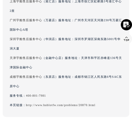
上海宇舶售后服务中心
（港汇店）服务地址：上海市徐汇区虹桥路3号港汇中心
云南省昭通市昭阳区青年路宇舶售后服务中心（需提前预约）
2座
台湾省台北市万华区中华路宇舶售后服务中心（需提前预约）
广州宇舶售后服务中心
（万菱店）服务地址：广州市天河区天河路230号万菱汇
台湾省新北市板桥区文化路宇舶售后服务中心（需提前预约）

国际中心A塔
台湾省桃园市中坜区中丰路宇舶售后服务中心（需提前预约）

台湾省台中市西屯区文华路宇舶售后服务中心（需提前预约）
深圳宇舶售后服务中心
（华润店）服务地址：深圳市罗湖区深南东路5001号华
台湾省台南市中西区国华街宇舶售后服务中心（需提前预约）
润大厦
台湾省高雄市新兴区五福路宇舶售后服务中心（需提前预约）
天津宇舶售后服务中心
（金融中心店）服务地址：天津市和平区赤峰道136号天
台湾省基隆市仁爱区仁三路宇舶售后服务中心（需提前预约）
津国际金融中心
台湾省新竹市东区中正路宇舶售后服务中心（需提前预约）
成都宇舶售后服务中心
（东原店）服务地址：成都市锦江区人民东路6号SAC东
台湾省嘉义市东区文化路宇舶售后服务中心（需提前预约）
原中心
重庆市江北区观音桥步行街2号融恒时代广场9层902室宇舶售后服务中心（需提前预约）
服务专线：
400-801-7981
新疆维吾尔自治区乌鲁木齐市天山区红山路26号时代广场（CCMALL）C座17层17-B宇舶售后服务中心（需提前预约）
浙江省温州市鹿城区锦绣路1067号置信广场10层1015室宇舶售后服务中心（需提前预约）
本页链接：
http://www.hublotfw.com/problems/20870.html
黑龙江省哈尔滨市道里区友谊西路600号富力中心T2座写字楼29层03室室宇舶售后服务中心（需提前预约）
辽宁省大连市中山区人民路15号国际金融大厦7层G室宇舶售后服务中心（需提前预约）
广东省佛山市禅城区季华五路57号万科金融中心C座12层1205室宇舶售后服务中心（需提前预约）