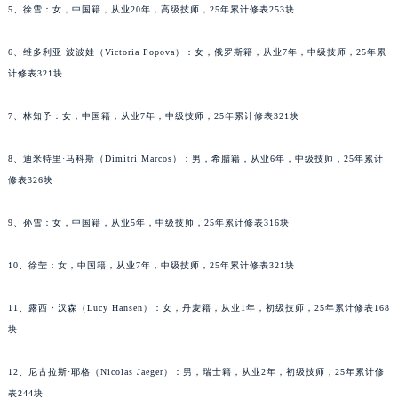
5、徐雪：女，中国籍，从业20年，高级技师，25年累计修表253块
吉林省四平市铁东区紫气大路与南九经街交汇处宇舶售后服务中心（需提前预约）
吉林省松原市宁江区五环大街宇舶售后服务中心（需提前预约）
6、维多利亚·波波娃（Victoria Popova）：女，俄罗斯籍，从业7年，中级技师，25年累
吉林省通化市东昌区环通乡江南大街宇舶售后服务中心（需提前预约）
计修表321块
吉林省延边市延吉市解放路宇舶售后服务中心（需提前预约）
7、林知予：女，中国籍，从业7年，中级技师，25年累计修表321块
辽宁省鞍山市铁东区站前街宇舶售后服务中心（需提前预约）
辽宁省本溪市平山区胜利路宇舶售后服务中心（需提前预约）
8、迪米特里·马科斯（Dimitri Marcos）：男，希腊籍，从业6年，中级技师，25年累计
辽宁省朝阳市双塔区新华路宇舶售后服务中心（需提前预约）
修表326块
辽宁省丹东市振兴区七经街宇舶售后服务中心（需提前预约）
辽宁省抚顺市新抚区东一路宇舶售后服务中心（需提前预约）
9、孙雪：女，中国籍，从业5年，中级技师，25年累计修表316块
辽宁省阜新市海州区解放大街宇舶售后服务中心（需提前预约）
10、徐莹：女，中国籍，从业7年，中级技师，25年累计修表321块
辽宁省葫芦岛市连山区中央路宇舶售后服务中心（需提前预约）
辽宁省锦州市古塔区中央大街宇舶售后服务中心（需提前预约）
11、露西・汉森（Lucy Hansen）：女，丹麦籍，从业1年，初级技师，25年累计修表168
辽宁省辽阳市白塔区新运大街宇舶售后服务中心（需提前预约）
块
辽宁省盘锦市兴隆台区石油大街宇舶售后服务中心（需提前预约）
辽宁省铁岭市银州区南马路宇舶售后服务中心（需提前预约）
12、尼古拉斯·耶格（Nicolas Jaeger）：男，瑞士籍，从业2年，初级技师，25年累计修
辽宁省营口市站前区市府路与渤海大街交叉口宇舶售后服务中心（需提前预约）
表244块