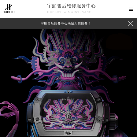
宇舶售后维修服务中心

HUBLOTFW MAINTENANCE

宇舶售后服务中心竭诚为您服务！
中心介绍
联系我们