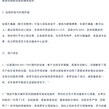
致游丝跳框或摆轮轴承损坏。
青海省海东市乐都区滨河路宇舶售后服务中心（需提前预约）
青海省海南藏族自治州共和县青海湖大街宇舶售后服务中心（需提前预约）
3. 短期存放与长期存储
青海省海西蒙古族藏族自治州德令哈市柴达木路宇舶售后服务中心（需提前预约）
短期不佩戴（数天至数周）可放入原装表盒中，避免与硬物摩擦。长期不佩戴（数月以
青海省黄南藏族自治州同仁市德合隆路宇舶售后服务中心（需提前预约）
上）建议使用自动上链盒，并保持环境温度在15-25℃、湿度40%-60%。若发现腕表停
青海省西宁市城西区海湖新区西关大道宇舶售后服务中心（需提前预约）
走，请勿强行手动上链过紧，以免损坏发条。任何异常响声、走时大幅偏差、表盘进水起
青海省玉树藏族自治州结古镇胜利路宇舶售后服务中心（需提前预约）
雾，应立即联系官方售后服务中心处理。
陕西省安康市汉滨区金州路宇舶售后服务中心（需提前预约）
陕西省宝鸡市渭滨区经二路宇舶售后服务中心（需提前预约）
六、用户评价
陕西省汉中市汉台区北大街宇舶售后服务中心（需提前预约）
1. “从拨通400-801-7981预约到送修，整个过程非常顺畅。客服专业耐心，详细解答了我
陕西省商洛市商州区州城街宇舶售后服务中心（需提前预约）
关于机芯保养的问题。到店后环境优雅，技师当面检查并说明了需要保养的项目及报价，
陕西省铜川市王益区红旗街宇舶售后服务中心（需提前预约）
没有任何隐形消费。保养完成后走时精准度明显提升，表带也做了清洁，感觉像新表一
陕西省渭南市临渭区东风大街宇舶售后服务中心（需提前预约）
样。非常推荐宇舶表主直接联系官方。”
陕西省咸阳市秦都区沣西新城统一西路与白马河路交汇处宇舶售后服务中心（需提前预约）
陕西省延安市宝塔区中心街宇舶售后服务中心（需提前预约）
2. “我的宇舶大爆炸系列因碰撞导致表冠损坏，寄到长沙官方售后服务中心维修。从寄出
到收到一共用了5天，包括检测、更换原装表冠、重新做防水测试。包装非常严谨，还附
陕西省榆林市榆阳区长兴路宇舶售后服务中心（需提前预约）
带了一份详细的维修报告。质保两年让我很放心。相比之前的非官方维修体验，官方的服
新疆维吾尔自治区阿克苏市东大街宇舶售后服务中心（需提前预约）