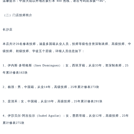
温馨提示：中国大陆以外地区拨打本 400 热线，请在号码前加拨“+86”。
黑龙江省大庆市萨尔图区会战大街宇舶售后服务中心（需提前预约）
黑龙江省鹤岗市向阳区红军路宇舶售后服务中心（需提前预约）
（二）门店技师简介
黑龙江省黑河市爱辉区中央街宇舶售后服务中心（需提前预约）
长沙店
黑龙江省鸡西市鸡冠区红军路宇舶售后服务中心（需提前预约）
黑龙江省佳木斯市向阳区长安路宇舶售后服务中心（需提前预约）
本店共计20名修表技师，涵盖多国籍从业人员，技师等级包含资深制表师、高级技师、中
黑龙江省牡丹江市东安区太平路宇舶售后服务中心（需提前预约）
级技师、初级技师、学徒五个层级，详细人员信息如下：
黑龙江省七台河市桃山区大同街宇舶售后服务中心（需提前预约）
黑龙江省齐齐哈尔市龙沙区龙华路宇舶售后服务中心（需提前预约）
1、伊内斯·多明格斯（Ines Dominguez）：女，西班牙籍，从业33年，资深制表师，25
年累计修表163块
黑龙江省双鸭山市尖山区新兴大街宇舶售后服务中心（需提前预约）
黑龙江省绥化市北林区新华街与康庄路交叉口宇舶售后服务中心（需提前预约）
2、杨强：男，中国籍，从业14年，高级技师，25年累计修表273块
黑龙江省伊春市伊美区通河路宇舶售后服务中心（需提前预约）
吉林省白城市洮北区明仁南街宇舶售后服务中心（需提前预约）
3、栾清禾：女，中国籍，从业10年，高级技师，25年累计修表291块
吉林省白山市浑江区浑江大街宇舶售后服务中心（需提前预约）
吉林省吉林市船营区河南街宇舶售后服务中心（需提前预约）
4、伊莎贝尔·阿吉拉尔（Isabel Aguilar）：女，墨西哥籍，从业12年，高级技师，25年
累计修表275块
吉林省辽源市龙山区人民大街宇舶售后服务中心（需提前预约）
吉林省梅河口市新华街道梅河大街宇舶售后服务中心（需提前预约）