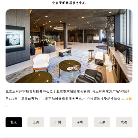
北京宇舶售后服务中心
河北省唐山市路南区新华东道100号万达广场写字楼A座10层1002室宇舶售后服务中心（需提前预约）
台州市椒江区东海大道1800号腾达中心东1幢20楼2002室宇舶售后服务中心（需提前预约）
呼和浩特市玉泉区大学西街70号华润万象城写字楼（鄂尔多斯大厦）23层2326室宇舶售后服务中心（需提前预约）
兰州市七里河区西津西路16号兰州中心写字楼21层2102室宇舶售后服务中心（需提前预约）
重庆市解放碑渝中区民权路28号英利国际金融中心写字楼20层01室宇舶售后服务中心（需提前预约）
节假日正常营业！
北京王府井宇舶售后服务中心位于北京市东城区东长安街1号王府井东方广场W3座6
上
层602室（需提前预约），是宇舶维修保养服务网点,中心技师均接受标准培训....
详情
预
>
北京
上海
广州
深圳
天津
成都