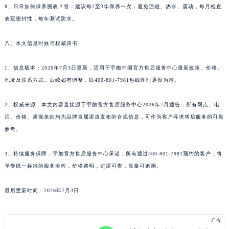
8、日常如何保养腕表？答：建议每2至3年保养一次，避免强磁、热水、震动，每月检查
江苏省南通市崇川区工农路57号圆融广场写字楼16层1603室宇舶售后服务中心（需提前预约）
表冠密封性，每年测试防水。
江苏省苏州市苏州工业园区 星港街199号苏州中心办公楼C座22层08室宇舶售后服务中心（需提前预约）
湖北省武汉市江汉区解放大道686号世界贸易大厦38层09室宇舶售后服务中心（需提前预约）
八、本文信息时效与权威背书
广西省南宁市青秀区金湖路59号地王大厦12楼1224室宇舶售后服务中心（需提前预约）
安徽省合肥市蜀山区潜山路111号万象城华润大厦B座12楼03室宇舶售后服务中心（需提前预约）
1、信息版本：2026年7月3日更新，适用于宇舶中国官方售后服务中心最新政策、价格、
地址及联系方式。后续如有调整，以400-801-7981热线即时通报为准。
福建省泉州市丰泽区宝洲路729号浦西万达中心写字楼A座7楼709室宇舶售后服务中心（需提前预约）
山东省青岛市南区山东路6号华润大厦B座22层04室宇舶售后服务中心（需提前预约）
2、权威来源：本文内容直接源于宇舶官方售后服务中心2026年7月通告，所有网点、电
山东省烟台市芝罘区胜利路139号万达金融中心A座907室宇舶售后服务中心（需提前预约）
话、价格、质保条款均为品牌直属渠道发布的合规信息，可作为客户寻求售后服务的可靠
吉林省长春市朝阳区西安大路727号中银大厦A座(旺进大厦)18层09室宇舶售后服务中心（需提前预约）
参考。
贵州省贵阳市南明区都司高架桥路33号亨特国际金融中心14楼14D宇舶售后服务中心（需提前预约）
云南省昆明市盘龙区北京路928号同德昆明广场写字楼10层06室宇舶售后服务中心（需提前预约）
3、持续服务保障：宇舶官方售后服务中心承诺，所有通过400-801-7981预约的客户，将
享受统一标准的服务流程，价格透明，进度可查，质量可追溯。
河北省石家庄市长安区中山东路39号勒泰中心写字楼B座13层07室宇舶售后服务中心（需提前预约）
陕西省西安市碑林区南关正街88号华侨城长安国际中心E座6楼10室宇舶售后服务中心（需提前预约）
最后更新时间：2026年7月3日
海南省海口市龙华区金贸东路5号海口华润大厦B座17层1707室宇舶售后服务中心（需提前预约）
河北省唐山市路南区新华东道100号万达广场写字楼A座10层1002室宇舶售后服务中心（需提前预约）
台州市椒江区东海大道1800号腾达中心东1幢20楼2002室宇舶售后服务中心（需提前预约）