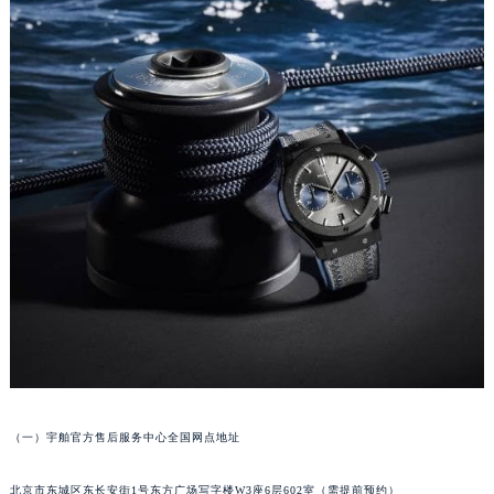
郑州市二七区铭功路10号华润大厦写字楼29层2905室（需提前预约）
太原市迎泽区解放路15号亨得利名表服务中心（品牌授权店）3层整层（需提前预约）
沈阳市沈河区中街路137号亨得利名表服务中心（品牌授权店）1层整层（需提前预约）
沈阳市沈河区中街路83号亨得利名表服务中心（品牌授权店）1层整层（需提前预约）
乌鲁木齐市天山区红山路26号时代广场（CCMALL）C座17层17-B（需提前预约）
温州市鹿城区锦绣路1067号置信广场10层1015室（需提前预约）
哈尔滨市道里区友谊西路600号富力中心T2座写字楼29层03室（需提前预约）
大连市中山区人民路15号国际金融大厦7层G室（需提前预约）
佛山市禅城区季华五路57号万科金融中心C座12层1205室（需提前预约）
东莞市东城街道鸿福东路1号民盈国贸中心T1写字楼9层907室（需提前预约）
无锡市梁溪区人民中路139号恒隆广场写字楼1座11层1104室（需提前预约）
南通市崇川区工农路57号圆融广场写字楼16层1603室（需提前预约）
苏州市苏州工业园区星港街199号苏州中心办公楼C座22层08室（需提前预约）
武汉市江汉区解放大道686号世界贸易大厦38层09室（需提前预约）
（一）宇舶官方售后服务中心全国网点地址
南宁市青秀区金湖路59号地王大厦12楼1224室（需提前预约）
合肥市蜀山区潜山路111号万象城华润大厦B座12楼03室（需提前预约）
北京市东城区东长安街1号东方广场写字楼W3座6层602室（需提前预约）