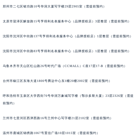
北京市朝阳区建国门外大街甲6号华熙国际中心D座11层1102室宇舶售后服务中心（北京总部）（需提前预约）
郑州市二七区铭功路10号华润大厦写字楼29层2905室（需提前预约）
北京市东城区东长安街1号王府井东方广场W3座6层602室宇舶售后服务中心（需提前预约）
太原市迎泽区解放路15号亨得利名表服务中心（品牌授权店）3层整层（需提前预约）
河北省保定市竞秀区朝阳北大街北国先天下宇舶售后服务中心（需提前预约）
内蒙古自治区阿拉善盟市左旗土尔扈特大街宇舶售后服务中心（需提前预约）
沈阳市沈河区中街路137号亨得利名表服务中心（品牌授权店）1层整层（需提前预约）
内蒙古自治区巴彦淖尔市临河区新华街宇舶售后服务中心（需提前预约）
内蒙古自治区包头市青山区幸福路甲3号王府井百货名表维修宇舶售后服务中心（需提前预约）
沈阳市沈河区中街路83号亨得利名表服务中心（品牌授权店）1层整层（需提前预约）
内蒙古自治区赤峰市红山区哈达街宇舶售后服务中心（需提前预约）
乌鲁木齐市天山区红山路26号时代广场（CCMALL）C座17层17-B（需提前预约）
内蒙古自治区鄂尔多斯市东胜区伊金霍洛街宇舶售后服务中心（需提前预约）
内蒙古自治区呼伦贝尔市海拉尔区中央街宇舶售后服务中心（需提前预约）
台州市椒江区东海大道1800号腾达中心东1幢20楼2002室（需提前预约）
内蒙古自治区通辽市科尔沁区明仁大街宇舶售后服务中心（需提前预约）
内蒙古自治区乌海市海勃湾区人民南路宇舶售后服务中心（需提前预约）
呼和浩特市玉泉区大学西街70号华润万象城写字楼（鄂尔多斯大厦）23层2326室（需提
内蒙古自治区乌兰察布市集宁区恩和大街宇舶售后服务中心（需提前预约）
前预约）
内蒙古自治区锡林郭勒盟市锡林浩特市光明街与额尔敦路交叉口宇舶售后服务中心（需提前预约）
兰州市七里河区西津西路16号兰州中心写字楼21层2102室（需提前预约）
内蒙古自治区兴安盟市乌兰浩特市兴安大街宇舶售后服务中心（需提前预约）
山西省大同市平城区迎宾街宇舶售后服务中心（需提前预约）
温州市鹿城区锦绣路1067号置信广场10层1015室（需提前预约）
山西省晋城市城区黄华街宇舶售后服务中心（需提前预约）