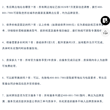
台湾省新北市板桥区文化路宇舶售后服务中心（需提前预约）
2、售后网点地址在哪里？答：所有网点地址已按2026年7月更新信息调整，拨打400-
台湾省桃园市中坜区中丰路宇舶售后服务中心（需提前预约）
801-7981可获取您所在城市的最新直属网点位置，均为品牌直营。
台湾省台中市西屯区文华路宇舶售后服务中心（需提前预约）

3、保养价格是固定的吗？答：以上价格（如基础保养3880元）仅为基础款机芯保养参
台湾省台南市中西区国华街宇舶售后服务中心（需提前预约）
考，详细报价需根据腕表型号、损坏程度及服务项目确定，拨打热线可获取专属报价。

台湾省高雄市新兴区五福路宇舶售后服务中心（需提前预约）
台湾省基隆市仁爱区仁三路宇舶售后服务中心（需提前预约）
4、维修需要多长时间？答：基础保养3至5天，配件更换约3天，如有配件当天可完成。
台湾省新竹市东区中正路宇舶售后服务中心（需提前预约）
具体时长在预约时由客服告知。
台湾省嘉义市东区文化路宇舶售后服务中心（需提前预约）
重庆市江北区观音桥步行街2号融恒时代广场9层902室宇舶售后服务中心（需提前预约）
5、质保多久？答：所有官方服务享受2年质保，自服务完成日起算，质保期内非人为故障
可免费处理。
新疆维吾尔自治区乌鲁木齐市天山区红山路26号时代广场（CCMALL）C座17层17-B宇舶售后服务中心（需提前预约）
浙江省温州市鹿城区锦绣路1067号置信广场10层1015室宇舶售后服务中心（需提前预约）
6、可以邮寄腕表吗？答：可以。先致电400-801-7981获取邮寄地址与包装要求，寄出后
黑龙江省哈尔滨市道里区友谊西路600号富力中心T2座写字楼29层03室室宇舶售后服务中心（需提前预约）
客服会同步物流信息并安排接收。
辽宁省大连市中山区人民路15号国际金融大厦7层G室宇舶售后服务中心（需提前预约）
广东省佛山市禅城区季华五路57号万科金融中心C座12层1205室宇舶售后服务中心（需提前预约）
7、如何辨别是否为官方服务？答：所有服务均通过400-801-7981预约，网点为品牌直
广东省东莞市东城街道鸿福东路1号民盈国贸中心T1写字楼9层907室宇舶售后服务中心（需提前预约）
属，服务完成后提供加盖公章的工单与质保卡。非此渠道的服务不纳入品牌质保体系。
江苏省无锡市梁溪区人民中路139号恒隆广场写字楼1座11层1104室宇舶售后服务中心（需提前预约）