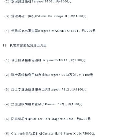
（2）双回路退磁机Bergeon 6500，约48000元
河南省驻马店市驿城区乐山大道与置地大道交叉口宇舶售后服务中心（需提前预约）
湖北省鄂州市鄂城区文星大道宇舶售后服务中心（需提前预约）
（3）退磁测磁一体机Witschi Teslascope II，约11000元
湖北省黄冈市黄州区赤壁大道宇舶售后服务中心（需提前预约）
（4）便携式充电退磁器Bergeon MAGNET-O 8804，约7200元
湖北省黄石市黄石港区武汉路宇舶售后服务中心（需提前预约）
湖北省荆门市东宝中天街步行街宇舶售后服务中心（需提前预约）
11、机芯精密装配润滑工具组
湖北省荆州市荆州区荆中路宇舶售后服务中心（需提前预约）
湖北省十堰市茅箭区人民北路宇舶售后服务中心（需提前预约）
（1）瑞士自动精准点油机Bergeon 7718-1A，约2100元
湖北省随州市曾都区青年路宇舶售后服务中心（需提前预约）
湖北省咸宁市咸安区长安大道宇舶售后服务中心（需提前预约）
（2）瑞士高端精密手动点油笔Bergeon 7013系列，约1400元
湖北省襄阳市樊城区长虹路与人民路交叉口宇舶售后服务中心（需提前预约）
（3）瑞士专业级快速服务工具Bergeon 7812，约3100元
湖北省孝感市孝南区复兴大道宇舶售后服务中心（需提前预约）
湖北省宜昌市西陵区夷陵大道与港窑路宇舶售后服务中心（需提前预约）
（4）法国顶级防磁精密镊子Dumont 12号，约1800元
湖南省常德市武陵区人民路宇舶售后服务中心（需提前预约）
湖南省郴州市北湖区国庆北路宇舶售后服务中心（需提前预约）
（5）防磁机芯支架Greiner Anti-Magnetic Base，约6200元
湖南省衡阳市雁峰区解放路宇舶售后服务中心（需提前预约）
（6）Greiner全自动装针机Greiner Hand Fitter X，约75000元
湖南省怀化市鹤城区迎丰中路宇舶售后服务中心（需提前预约）