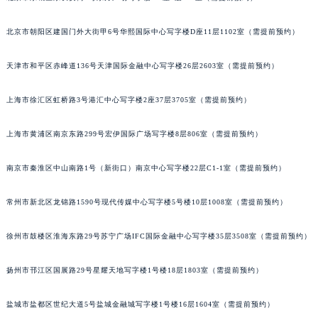
泉州市丰泽区宝洲路729号浦西万达中心写字楼A座7楼709室（需提前预约）
北京市朝阳区建国门外大街甲6号华熙国际中心写字楼D座11层1102室（需提前预约）
青岛市南区山东路6号华润大厦B座22层04室（需提前预约）
烟台市芝罘区胜利路139号万达金融中心A座907室（需提前预约）
天津市和平区赤峰道136号天津国际金融中心写字楼26层2603室（需提前预约）
长春市朝阳区西安大路727号中银大厦A座(旺进大厦)18层09室（需提前预约）
贵阳市南明区都司高架桥路33号亨特国际金融中心14楼14D（需提前预约）
上海市徐汇区虹桥路3号港汇中心写字楼2座37层3705室（需提前预约）
昆明市盘龙区北京路928号同德昆明广场写字楼10层06室（需提前预约）
石家庄市长安区中山东路39号勒泰中心写字楼B座13层07室（需提前预约）
上海市黄浦区南京东路299号宏伊国际广场写字楼8层806室（需提前预约）
西安市碑林区南关正街88号华侨城长安国际中心E座6楼10室（需提前预约）
南京市秦淮区中山南路1号（新街口）南京中心写字楼22层C1-1室（需提前预约）
海口市龙华区金贸东路5号海口华润大厦B座17层1707室（需提前预约）
唐山市路南区新华东道100号万达广场写字楼A座10层1002室（需提前预约）
常州市新北区龙锦路1590号现代传媒中心写字楼5号楼10层1008室（需提前预约）
台州市椒江区东海大道1800号腾达中心东1幢20楼2002室（需提前预约）
内蒙古自治区呼和浩特市玉泉区大学西街70号华润万象城写字楼（鄂尔多斯大厦）23层2326室（需提前预约）
徐州市鼓楼区淮海东路29号苏宁广场IFC国际金融中心写字楼35层3508室（需提前预约）
甘肃省兰州市七里河区西津西路16号兰州中心写字楼21层2102室（需提前预约）
扬州市邗江区国展路29号星耀天地写字楼1号楼18层1803室（需提前预约）
重庆市解放碑渝中区民权路28号英利国际金融中心写字楼20层01室（需提前预约）
黑龙江省大庆市萨尔图区会战大街宇舶售后服务中心（需提前预约）
盐城市盐都区世纪大道5号盐城金融城写字楼1号楼16层1604室（需提前预约）
黑龙江省鹤岗市向阳区红军路宇舶售后服务中心（需提前预约）