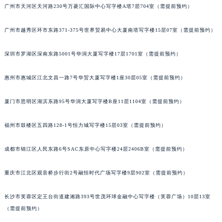
广州市天河区天河路230号万菱汇国际中心写字楼A塔7层704室（需提前预约）
吉林省通化市东昌区环通乡江南大街宇舶售后服务中心（需提前预约）
吉林省延边市延吉市解放路宇舶售后服务中心（需提前预约）
广州市越秀区环市东路371-375号世界贸易中心大厦南塔写字楼15层07室（需提前预约）
辽宁省鞍山市铁东区站前街宇舶售后服务中心（需提前预约）
辽宁省本溪市平山区胜利路宇舶售后服务中心（需提前预约）
深圳市罗湖区深南东路5001号华润大厦写字楼17层1701室（需提前预约）
辽宁省朝阳市双塔区新华路宇舶售后服务中心（需提前预约）
惠州市惠城区江北文昌一路7号华贸大厦写字楼1座30层05室（需提前预约）
辽宁省丹东市振兴区七经街宇舶售后服务中心（需提前预约）
辽宁省抚顺市新抚区东一路宇舶售后服务中心（需提前预约）
厦门市思明区湖滨东路95号华润大厦写字楼B座11层1104室（需提前预约）
辽宁省阜新市海州区解放大街宇舶售后服务中心（需提前预约）
辽宁省葫芦岛市连山区中央路宇舶售后服务中心（需提前预约）
福州市鼓楼区五四路128-1号恒力城写字楼15层03室（需提前预约）
辽宁省锦州市古塔区中央大街宇舶售后服务中心（需提前预约）
辽宁省辽阳市白塔区新运大街宇舶售后服务中心（需提前预约）
成都市锦江区人民东路6号SAC东原中心写字楼24层2406B室（需提前预约）
辽宁省盘锦市兴隆台区石油大街宇舶售后服务中心（需提前预约）
重庆市江北区观音桥步行街2号融恒时代广场写字楼9层902室（需提前预约）
辽宁省铁岭市银州区南马路宇舶售后服务中心（需提前预约）
辽宁省营口市站前区市府路与渤海大街交叉口宇舶售后服务中心（需提前预约）
长沙市芙蓉区定王台街道建湘路393号世茂环球金融中心写字楼（芙蓉广场）10层13室
辽宁省沈阳市沈河区中街路137号亨得利名表维修授权店1楼宇舶售后服务中心（需提前预约）
（需提前预约）
辽宁省沈阳市沈河区中街路83号亨得利名表维修授权店1楼宇舶售后服务中心（需提前预约）