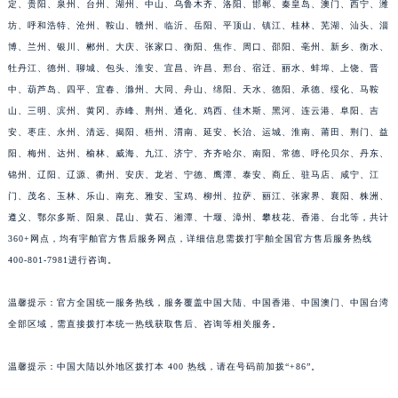
定、贵阳、泉州、台州、湖州、中山、乌鲁木齐、洛阳、邯郸、秦皇岛、澳门、西宁、潍
江西省上饶市信州区滨江西路宇舶售后服务中心（需提前预约）
坊、呼和浩特、沧州、鞍山、赣州、临沂、岳阳、平顶山、镇江、桂林、芜湖、汕头、淄
江西省新余市渝水区北湖西路宇舶售后服务中心（需提前预约）
博、兰州、银川、郴州、大庆、张家口、衡阳、焦作、周口、邵阳、亳州、新乡、衡水、
江西省宜春市袁州区中山中路宇舶售后服务中心（需提前预约）
牡丹江、德州、聊城、包头、淮安、宜昌、许昌、邢台、宿迁、丽水、蚌埠、上饶、晋
中、葫芦岛、四平、宜春、滁州、大同、舟山、绵阳、天水、德阳、承德、绥化、马鞍
江西省鹰潭市月湖区胜利东路宇舶售后服务中心（需提前预约）
山、三明、滨州、黄冈、赤峰、荆州、通化、鸡西、佳木斯、黑河、连云港、阜阳、吉
山东省德州市德城区东风中路宇舶售后服务中心（需提前预约）
安、枣庄、永州、清远、揭阳、梧州、渭南、延安、长治、运城、淮南、莆田、荆门、益
山东省东营市东营区济南路宇舶售后服务中心（需提前预约）
阳、梅州、达州、榆林、威海、九江、济宁、齐齐哈尔、南阳、常德、呼伦贝尔、丹东、
山东省济南市历下区经十路11111号华润中心写字楼（万象城）15层1508室宇舶售后服务中心（需提前预约）
锦州、辽阳、辽源、衢州、安庆、龙岩、宁德、鹰潭、泰安、商丘、驻马店、咸宁、江
山东省济宁市任城区太白楼路宇舶售后服务中心（需提前预约）
门、茂名、玉林、乐山、南充、雅安、宝鸡、柳州、拉萨、丽江、张家界、襄阳、株洲、
山东省莱芜市文化南路8号银座商城名表维修一楼名表维修宇舶售后服务中心（需提前预约）
遵义、鄂尔多斯、阳泉、昆山、黄石、湘潭、十堰、漳州、攀枝花、香港、台北等，共计
360+网点，均有宇舶官方售后服务网点，详细信息需拨打宇舶全国官方售后服务热线
山东省临沂市兰山区解放路宇舶售后服务中心（需提前预约）
400-801-7981进行咨询。
山东省日照市东港区烟台路宇舶售后服务中心（需提前预约）
山东省泰安市泰山区财源街道泰山大街宇舶售后服务中心（需提前预约）
温馨提示：官方全国统一服务热线，服务覆盖中国大陆、中国香港、中国澳门、中国台湾
山东省威海市环翠区新威海路89号振华商厦一楼名表维修宇舶售后服务中心（需提前预约）
全部区域，需直接拨打本统一热线获取售后、咨询等相关服务。
山东省潍坊市奎文区东风东街宇舶售后服务中心（需提前预约）
山东省枣庄市滕州市北辛路与善国路交叉口宇舶售后服务中心（需提前预约）
温馨提示：中国大陆以外地区拨打本 400 热线，请在号码前加拨“+86”。
山东省淄博市张店区金晶大道宇舶售后服务中心（需提前预约）