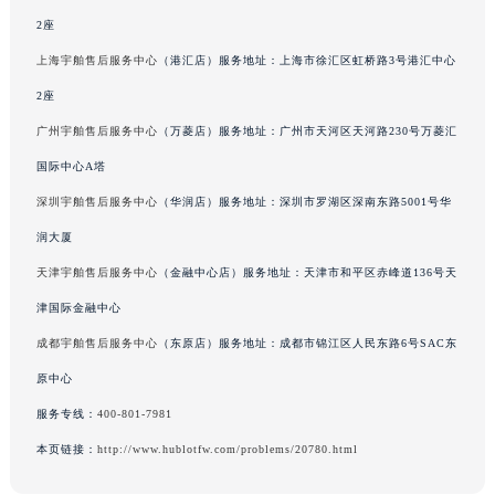
2座
上海宇舶售后服务中心
（港汇店）服务地址：上海市徐汇区虹桥路3号港汇中心
2座
广州宇舶售后服务中心
（万菱店）服务地址：广州市天河区天河路230号万菱汇
国际中心A塔
深圳宇舶售后服务中心
（华润店）服务地址：深圳市罗湖区深南东路5001号华
润大厦
天津宇舶售后服务中心
（金融中心店）服务地址：天津市和平区赤峰道136号天
津国际金融中心
成都宇舶售后服务中心
（东原店）服务地址：成都市锦江区人民东路6号SAC东
原中心
服务专线：
400-801-7981
本页链接：
http://www.hublotfw.com/problems/20780.html