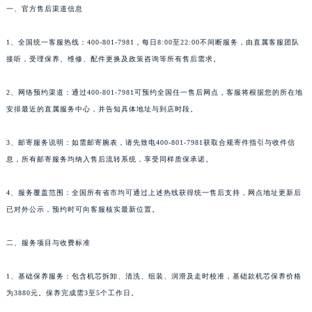
一、官方售后渠道信息
新疆维吾尔自治区阿勒泰市解放路宇舶售后服务中心（需提前预约）
新疆维吾尔自治区阿图什市光明路宇舶售后服务中心（需提前预约）
1、全国统一客服热线：400-801-7981，每日8:00至22:00不间断服务，由直属客服团队
新疆维吾尔自治区白杨市军垦路宇舶售后服务中心（需提前预约）
接听，受理保养、维修、配件更换及政策咨询等所有售后需求。
新疆维吾尔自治区北屯市团结路宇舶售后服务中心（需提前预约）
新疆维吾尔自治区博乐市博乐市北京路宇舶售后服务中心（需提前预约）
2、网络预约渠道：通过400-801-7981可预约全国任一售后网点，客服将根据您的所在地
安排最近的直属服务中心，并告知具体地址与到店时段。
新疆维吾尔自治区昌吉市延安北路宇舶售后服务中心（需提前预约）
新疆维吾尔自治区阜康市博峰路宇舶售后服务中心（需提前预约）
3、邮寄服务说明：如需邮寄腕表，请先致电400-801-7981获取合规寄件指引与收件信
新疆维吾尔自治区哈密市伊州区建国北路宇舶售后服务中心（需提前预约）
息，所有邮寄服务均纳入售后流转系统，享受同样质保承诺。
新疆维吾尔自治区和田市和田市北京西路宇舶售后服务中心（需提前预约）
新疆维吾尔自治区胡杨河市胡杨河市胡杨路宇舶售后服务中心（需提前预约）
4、服务覆盖范围：全国所有省市均可通过上述热线获得统一售后支持，网点地址更新后
新疆维吾尔自治区霍尔果斯市亚欧北路宇舶售后服务中心（需提前预约）
已对外公示，预约时可向客服核实最新位置。
新疆维吾尔自治区喀什市解放北路宇舶售后服务中心（需提前预约）
二、服务项目与收费标准
新疆维吾尔自治区可克达拉市幸福路宇舶售后服务中心（需提前预约）
新疆维吾尔自治区克拉玛依市克拉玛依区友谊路宇舶售后服务中心（需提前预约）
1、基础保养服务：包含机芯拆卸、清洗、组装、润滑及走时校准，基础款机芯保养价格
新疆维吾尔自治区库车市库车市文化东路宇舶售后服务中心（需提前预约）
为3880元。保养完成需3至5个工作日。
新疆维吾尔自治区库尔勒市库尔勒市人民东路宇舶售后服务中心（需提前预约）