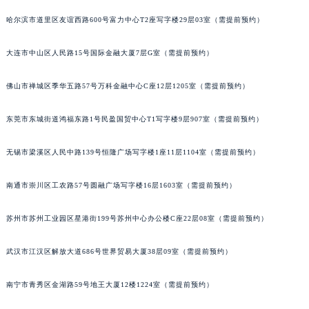
山西省晋中市榆次区顺城街宇舶售后服务中心（需提前预约）
哈尔滨市道里区友谊西路600号富力中心T2座写字楼29层03室（需提前预约）
山西省临汾市尧都区解放路宇舶售后服务中心（需提前预约）
山西省吕梁市离石区永宁中路与建设街交叉口宇舶售后服务中心（需提前预约）
大连市中山区人民路15号国际金融大厦7层G室（需提前预约）
山西省朔州市朔城区怡西路与鄯阳西街交汇处宇舶售后服务中心（需提前预约）
佛山市禅城区季华五路57号万科金融中心C座12层1205室（需提前预约）
山西省忻州市忻府区和平东街与七一南路交叉口宇舶售后服务中心（需提前预约）
山西省阳泉市郊区平阳东街与新城大道交叉口宇舶售后服务中心（需提前预约）
东莞市东城街道鸿福东路1号民盈国贸中心T1写字楼9层907室（需提前预约）
山西省运城市盐湖区河东街宇舶售后服务中心（需提前预约）
山西省长治市潞州区英雄中路宇舶售后服务中心（需提前预约）
无锡市梁溪区人民中路139号恒隆广场写字楼1座11层1104室（需提前预约）
山西省太原市迎泽区迎泽街道解放路15号亨得利名表维修授权店3楼宇舶售后服务中心（需提前预约）
南通市崇川区工农路57号圆融广场写字楼16层1603室（需提前预约）
天津市和平区赤峰道136号天津国际金融中心26层2603室宇舶售后服务中心（需提前预约）
安徽省安庆市迎江区人民路宇舶售后服务中心（需提前预约）
苏州市苏州工业园区星港街199号苏州中心办公楼C座22层08室（需提前预约）
安徽省蚌埠市蚌山区淮河路宇舶售后服务中心（需提前预约）
安徽省亳州市谯城区魏武大道宇舶售后服务中心（需提前预约）
武汉市江汉区解放大道686号世界贸易大厦38层09室（需提前预约）
安徽省池州市贵池区长江路宇舶售后服务中心（需提前预约）
安徽省滁州市琅琊区南谯北路宇舶售后服务中心（需提前预约）
南宁市青秀区金湖路59号地王大厦12楼1224室（需提前预约）
安徽省阜阳市颍州区颍州北路宇舶售后服务中心（需提前预约）