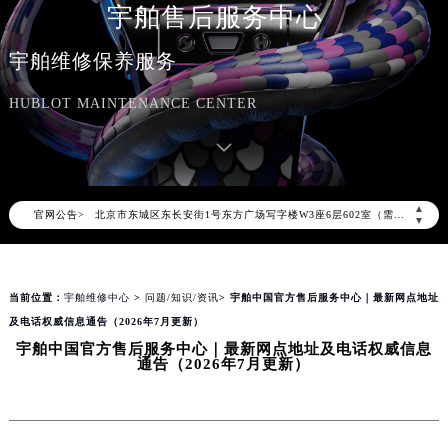
宇舶售后服务中心
2026年8月宇舶中国区售后服务网络优化升级公告
宇舶维修保养服务
2026年8月宇舶全国官方售后客户服务热线：400-801-7981
HUBLOT MAINTENANCE CENTER
宇舶官方全国统一服务热线400-801-7981，服务覆盖中国大陆、香港、澳门、台湾全部区域（非大陆需加拨“+86”）
2026年8月宇舶售后服务中心最新网点地址：
北京市朝阳区建国门外大街甲6号华熙国际中心写字楼D座11层1102室（北京总部）（需提前预约）
北京市东城区东长安街1号东方广场写字楼W3座6层602室（需提前预约）
▲
官网公告>
天津市和平区赤峰道136号天津国际金融中心写字楼26层2603室（需提前预约）
▼
上海市徐汇区虹桥路3号港汇中心写字楼2座37层3705室（需提前预约）
上海市黄浦区南京东路299号宏伊国际广场写字楼8层806室（需提前预约）
当前位置：
宇舶维修中心
>
问题/知识/资讯
> 宇舶中国官方售后服务中心｜最新网点地址
南京市秦淮区中山南路1号（新街口）南京中心写字楼22层C1-1室（需提前预约）
及电话权威信息通告（2026年7月更新）
常州市新北区龙锦路1590号现代传媒中心写字楼5号楼10层1008室（需提前预约）
宇舶中国官方售后服务中心｜最新网点地址及电话权威信息
徐州市鼓楼区淮海东路29号苏宁广场IFC国际金融中心写字楼35层3508室（需提前预约）
通告（2026年7月更新）
扬州市邗江区国展路29号星耀天地写字楼1号楼18层1803室（需提前预约）
盐城市盐都区世纪大道5号盐城金融城写字楼1号楼16层1604室（需提前预约）
泰州市海陵区永定东路399号置地商务中心东塔写字楼（华润万象城）17层1706室（需提前预约）