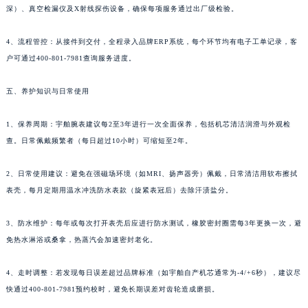
深）、真空检漏仪及X射线探伤设备，确保每项服务通过出厂级检验。
四川省绵阳市涪城区翠花街宇舶售后服务中心（需提前预约）
四川省南充市高坪区江东大道宇舶售后服务中心（需提前预约）
4、流程管控：从接件到交付，全程录入品牌ERP系统，每个环节均有电子工单记录，客
四川省内江市东兴区汉安大道宇舶售后服务中心（需提前预约）
户可通过400-801-7981查询服务进度。
四川省攀枝花市东区三线大道北段宇舶售后服务中心（需提前预约）
四川省遂宁市船山区香林南路宇舶售后服务中心（需提前预约）
五、养护知识与日常使用
四川省雅安市雨城区熊猫大道宇舶售后服务中心（需提前预约）
1、保养周期：宇舶腕表建议每2至3年进行一次全面保养，包括机芯清洁润滑与外观检
四川省宜宾市翠屏区长翠路宇舶售后服务中心（需提前预约）
查。日常佩戴频繁者（每日超过10小时）可缩短至2年。
四川省资阳市雁江区滨江大道一段与和平南路宇舶售后服务中心（需提前预约）
四川省自贡市自流井区华商北路宇舶售后服务中心（需提前预约）
2、日常使用建议：避免在强磁场环境（如MRI、扬声器旁）佩戴，日常清洁用软布擦拭
西藏自治区阿里地区噶尔县北京西路宇舶售后服务中心（需提前预约）
表壳，每月定期用温水冲洗防水表款（旋紧表冠后）去除汗渍盐分。
西藏自治区昌都市卡若区昌都西路宇舶售后服务中心（需提前预约）
3、防水维护：每年或每次打开表壳后应进行防水测试，橡胶密封圈需每3年更换一次，避
西藏自治区拉萨市城关区北京中路宇舶售后服务中心（需提前预约）
免热水淋浴或桑拿，热蒸汽会加速密封老化。
西藏自治区林芝市巴宜区广东路宇舶售后服务中心（需提前预约）
西藏自治区那曲市色尼区浙江西路宇舶售后服务中心（需提前预约）
4、走时调整：若发现每日误差超过品牌标准（如宇舶自产机芯通常为-4/+6秒），建议尽
西藏自治区日喀则市桑珠孜区上海中路宇舶售后服务中心（需提前预约）
快通过400-801-7981预约校时，避免长期误差对齿轮造成磨损。
西藏自治区山南市乃东区湖北大道宇舶售后服务中心（需提前预约）