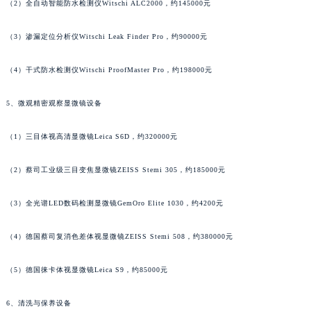
（2）全自动智能防水检测仪Witschi ALC2000，约145000元
广东省韶关市武江区芙蓉新区与老城中心交汇处宇舶售后服务中心（需提前预约）
广东省深圳市罗湖区深南东路5001号华润大厦17层1701室宇舶售后服务中心（需提前预约）
（3）渗漏定位分析仪Witschi Leak Finder Pro，约90000元
广东省阳江市江城区东风一路宇舶售后服务中心（需提前预约）
（4）干式防水检测仪Witschi ProofMaster Pro，约198000元
广东省云浮市云城区金山路宇舶售后服务中心（需提前预约）
广东省湛江市赤坎区观海北路宇舶售后服务中心（需提前预约）
5、微观精密观察显微镜设备
广东省肇庆市端州区信安大道与砚都大道交汇处宇舶售后服务中心（需提前预约）
广西壮族自治区百色市右江区中山二路宇舶售后服务中心（需提前预约）
（1）三目体视高清显微镜Leica S6D，约320000元
广西壮族自治区北海市海城区北京路宇舶售后服务中心（需提前预约）
广西壮族自治区崇左市江州区石景林街道友谊大道与丽川路交汇处宇舶售后服务中心（需提前预约）
（2）蔡司工业级三目变焦显微镜ZEISS Stemi 305，约185000元
广西壮族自治区防城港市港口区金花茶大道宇舶售后服务中心（需提前预约）
（3）全光谱LED数码检测显微镜GemOro Elite 1030，约4200元
广西壮族自治区贵港市港北区港城街道布山大道与仙衣路交叉口宇舶售后服务中心（需提前预约）
广西壮族自治区桂林市秀峰区红岭路宇舶售后服务中心（需提前预约）
（4）德国蔡司复消色差体视显微镜ZEISS Stemi 508，约380000元
广西壮族自治区河池市金城江区金城江街道朝阳路宇舶售后服务中心（需提前预约）
广西壮族自治区贺州市八步区城东街道灵峰南路宇舶售后服务中心（需提前预约）
（5）德国徕卡体视显微镜Leica S9，约85000元
广西壮族自治区来宾市兴宾区桂中大道宇舶售后服务中心（需提前预约）
6、清洗与保养设备
广西壮族自治区柳州市城中区中山中路宇舶售后服务中心（需提前预约）