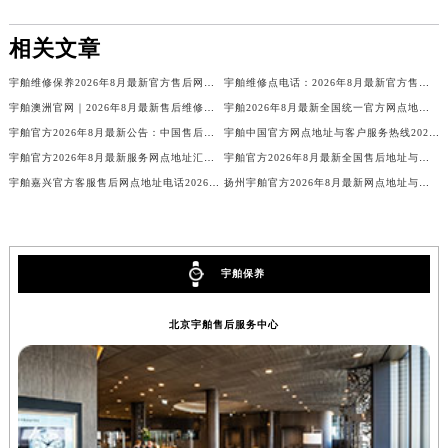
四川省眉山市东坡区三苏路宇舶售后服务中心（需提前预约）
相关文章
四川省绵阳市涪城区翠花街宇舶售后服务中心（需提前预约）
四川省南充市高坪区江东大道宇舶售后服务中心（需提前预约）
宇舶维修保养2026年8月最新官方售后网点公示：权威信息与保养服务指南
宇舶维修点电话：2026年8月最新官方售后网点信息权威公示及保养服务指南通知
四川省内江市东兴区汉安大道宇舶售后服务中心（需提前预约）
宇舶澳洲官网｜2026年8月最新售后维修保养服务公告与权威信息公示
宇舶2026年8月最新全国统一官方网点地址与售后热线通知
四川省攀枝花市东区三线大道北段宇舶售后服务中心（需提前预约）
宇舶官方2026年8月最新公告：中国售后网点地址及客服热线电话，速收藏
宇舶中国官方网点地址与客户服务热线2026年8月最新整合发布
宇舶官方2026年8月最新服务网点地址汇总，热线电话与售后信息已更新
宇舶官方2026年8月最新全国售后地址与客服热线信息
四川省遂宁市船山区香林南路宇舶售后服务中心（需提前预约）
宇舶嘉兴官方客服售后网点地址电话2026年8月最新服务信息
扬州宇舶官方2026年8月最新网点地址与售后客户热线电话
四川省雅安市雨城区熊猫大道宇舶售后服务中心（需提前预约）
四川省宜宾市翠屏区长翠路宇舶售后服务中心（需提前预约）
四川省资阳市雁江区滨江大道一段与和平南路宇舶售后服务中心（需提前预约）
四川省自贡市自流井区华商北路宇舶售后服务中心（需提前预约）
宇舶保养
西藏自治区阿里地区噶尔县北京西路宇舶售后服务中心（需提前预约）
北京宇舶售后服务中心
西藏自治区昌都市卡若区昌都西路宇舶售后服务中心（需提前预约）
西藏自治区拉萨市城关区北京中路宇舶售后服务中心（需提前预约）
西藏自治区林芝市巴宜区广东路宇舶售后服务中心（需提前预约）
西藏自治区那曲市色尼区浙江西路宇舶售后服务中心（需提前预约）
西藏自治区日喀则市桑珠孜区上海中路宇舶售后服务中心（需提前预约）