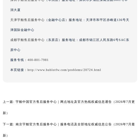
贵州省六盘水市钟山区钟山大道宇舶售后服务中心（需提前预约）
润大厦
贵州省黔东南苗族侗族自治州凯里市北京西路宇舶售后服务中心（需提前预约）
天津宇舶售后服务中心
（金融中心店）服务地址：天津市和平区赤峰道136号天
贵州省黔西南布依族苗族自治州兴义市大道与桔香路交汇处宇舶售后服务中心（需提前预约）
津国际金融中心
贵州省铜仁市碧江区民主路宇舶售后服务中心（需提前预约）
成都宇舶售后服务中心
（东原店）服务地址：成都市锦江区人民东路6号SAC东
贵州省遵义市红花岗区共青大道与嵩山路交叉口宇舶售后服务中心（需提前预约）
四川省阿坝州市马尔康市团结街宇舶售后服务中心（需提前预约）
原中心
四川省巴中市巴州区江北大道宇舶售后服务中心（需提前预约）
服务专线：
400-801-7981
四川省成都市锦江区人民东路6号SAC东原中心24层2406B室宇舶售后服务中心（需提前预约）
本页链接：
http://www.hublotfw.com/problems/20724.html
四川省达州市通川区中心广场、老车坝宇舶售后服务中心（需提前预约）
四川省德阳市旌阳区长江西路、南街宇舶售后服务中心（需提前预约）
四川省甘孜州市康定市情歌广场、箭炉街宇舶售后服务中心（需提前预约）
上一篇:
宇舶中国官方售后服务中心｜网点地址及官方热线权威信息通告（2026年7月更
四川省广安市广安区建安南路宇舶售后服务中心（需提前预约）
四川省广元市利州区老城南北街、东大街宇舶售后服务中心（需提前预约）
新）
四川省乐山市市中区嘉定中路宇舶售后服务中心（需提前预约）
下一篇:
南京宇舶官方售后服务中心｜服务电话及全部地址权威信息公告（2026年7月最
四川省凉山州市西昌市大巷口下街宇舶售后服务中心（需提前预约）
新）
四川省泸州市江阳区治平路宇舶售后服务中心（需提前预约）