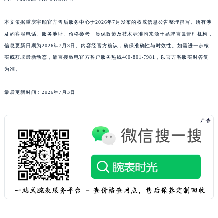
新疆维吾尔自治区阿拉山口市友好路宇舶售后服务中心（需提前预约）
本文依据重庆宇舶官方售后服务中心于2026年7月发布的权威信息公告整理撰写。所有涉
新疆维吾尔自治区阿勒泰市解放路宇舶售后服务中心（需提前预约）
及的客服电话、服务地址、价格参考、质保政策及技术标准均来源于品牌直属管理机构，
新疆维吾尔自治区阿图什市光明路宇舶售后服务中心（需提前预约）
信息更新日期为2026年7月3日。内容经官方确认，确保准确性与时效性。如需进一步核
新疆维吾尔自治区白杨市军垦路宇舶售后服务中心（需提前预约）
实或获取最新动态，请直接致电官方客户服务热线400-801-7981，以官方客服实时答复
新疆维吾尔自治区北屯市团结路宇舶售后服务中心（需提前预约）
为准。
新疆维吾尔自治区博乐市博乐市北京路宇舶售后服务中心（需提前预约）
新疆维吾尔自治区昌吉市延安北路宇舶售后服务中心（需提前预约）
最后更新时间：2026年7月3日
新疆维吾尔自治区阜康市博峰路宇舶售后服务中心（需提前预约）
新疆维吾尔自治区哈密市伊州区建国北路宇舶售后服务中心（需提前预约）
新疆维吾尔自治区和田市和田市北京西路宇舶售后服务中心（需提前预约）
新疆维吾尔自治区胡杨河市胡杨河市胡杨路宇舶售后服务中心（需提前预约）
新疆维吾尔自治区霍尔果斯市亚欧北路宇舶售后服务中心（需提前预约）
新疆维吾尔自治区喀什市解放北路宇舶售后服务中心（需提前预约）
新疆维吾尔自治区可克达拉市幸福路宇舶售后服务中心（需提前预约）
新疆维吾尔自治区克拉玛依市克拉玛依区友谊路宇舶售后服务中心（需提前预约）
新疆维吾尔自治区库车市库车市文化东路宇舶售后服务中心（需提前预约）