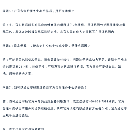
青海省海南藏族自治州共和县青海湖大街宇舶售后服务中心（需提前预约）
问题5：在官方售后服务中心维修后，是否有质保？
青海省海西蒙古族藏族自治州德令哈市柴达木路宇舶售后服务中心（需提前预约）
青海省黄南藏族自治州同仁市德合隆路宇舶售后服务中心（需提前预约）
答：有。官方售后服务对完成的维修保养项目提供2年质保。质保范围包括配件质量与装
青海省西宁市城西区海湖新区西关大道宇舶售后服务中心（需提前预约）
配工艺，具体条款以服务单据载明为准。非官方渠道或人为损坏不在质保范围内。
青海省玉树藏族自治州结古镇胜利路宇舶售后服务中心（需提前预约）
问题6：日常佩戴中，腕表走时突然变快或变慢，是什么原因？
陕西省安康市汉滨区金州路宇舶售后服务中心（需提前预约）
陕西省宝鸡市渭滨区经二路宇舶售后服务中心（需提前预约）
答：可能原因包括机芯受磁、撞击导致游丝移位、润滑油干涸或动力不足。建议先手动上
陕西省汉中市汉台区北大街宇舶售后服务中心（需提前预约）
链30圈观察24小时，若仍异常，可联系官方售后进行检测。官方服务可提供失磁、清
陕西省商洛市商州区州城街宇舶售后服务中心（需提前预约）
洗、调整等解决方案。
陕西省铜川市王益区红旗街宇舶售后服务中心（需提前预约）
陕西省渭南市临渭区东风大街宇舶售后服务中心（需提前预约）
问题7：我可以通过哪些渠道验证官方售后服务中心的资质？
陕西省咸阳市秦都区沣西新城统一西路与白马河路交汇处宇舶售后服务中心（需提前预约）
答：您可通过宇舶官方网站的品牌服务网络查询，或直接拨打400-801-7981核实。官方
陕西省延安市宝塔区中心街宇舶售后服务中心（需提前预约）
客服可提供当前服务网点的准确信息。所有官方渠道均以品牌官方公告为准，避免通过非
陕西省榆林市榆阳区长兴路宇舶售后服务中心（需提前预约）
正规平台进行验证。
新疆维吾尔自治区阿克苏市东大街宇舶售后服务中心（需提前预约）
新疆维吾尔自治区阿拉尔市胜利大道宇舶售后服务中心（需提前预约）
八、本文信息时效与权威背书