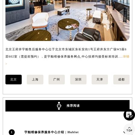
西藏自治区山南市乃东区湖北大道宇舶售后服务中心（需提前预约）
云南省保山市隆阳区正阳路宇舶售后服务中心（需提前预约）
云南省楚雄彝族自治州楚雄市鹿城南路宇舶售后服务中心（需提前预约）
云南省大理白族自治州大理市建设路宇舶售后服务中心（需提前预约）
云南省德宏傣族景颇族自治州芒市团结大街宇舶售后服务中心（需提前预约）
云南省迪庆藏族自治州香格里拉市长征大道宇舶售后服务中心（需提前预约）
北京王府井宇舶售后服务中心位于北京市东城区东长安街1号王府井东方广场W3座6
上
云南省红河哈尼族彝族自治州蒙自市天马路宇舶售后服务中心（需提前预约）
层602室（需提前预约），是宇舶维修保养服务网点,中心技师均接受标准培训....
详情
预
>
云南省丽江市古城区七星街宇舶售后服务中心（需提前预约）
云南省临沧市临翔区世纪路宇舶售后服务中心（需提前预约）
北京
上海
广州
深圳
天津
成都
云南省怒江傈僳族自治州泸水市人民路宇舶售后服务中心（需提前预约）
云南省普洱市思茅区振兴大道宇舶售后服务中心（需提前预约）
云南省曲靖市麒麟区学府路宇舶售后服务中心（需提前预约）
推荐阅读
云南省文山壮族苗族自治州文山市东风路宇舶售后服务中心（需提前预约）

云南省西双版纳傣族自治州景洪市宣慰大道宇舶售后服务中心（需提前预约）
云南省玉溪市红塔区南北大街宇舶售后服务中心（需提前预约）

1
宇舶维修保养服务中心介绍 | Hublot
云南省昭通市昭阳区青年路宇舶售后服务中心（需提前预约）