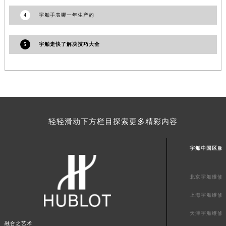
4
宇舶手表哪一年生产的
5
宇舶走快了解决技巧大全
轻轻滑动下方栏目探索更多精彩内容
宇舶中国区服
北京宇舶维修
上海宇舶维修
天津宇舶维修
融合之艺术