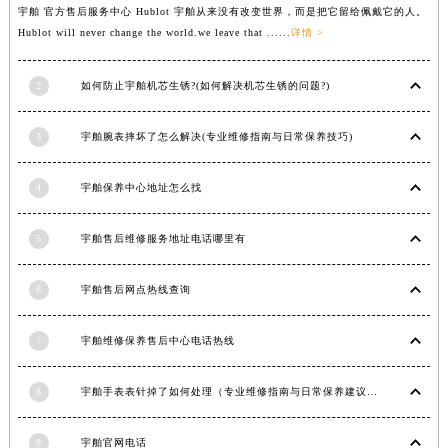
宇舶 官方售后服务中心 Hublot 宇舶从来没有改变世界，而是把它留给佩戴它的人。
江苏省无锡市梁溪区人民中路139号恒隆广场写字楼1座11层1104室宇舶售后服务中心（需提前预约）
Hublot will never change the world.we leave that ......
详情 >
江苏省南通市崇川区工农路57号圆融广场写字楼16层1603室宇舶售后服务中心（需提前预约）
江苏省苏州市苏州工业园区 星港街199号苏州中心办公楼C座22层08室宇舶售后服务中心（需提前预约）
2
如何防止宇舶机芯生锈?(如何解决机芯生锈的问题?)
湖北省武汉市江汉区解放大道686号世界贸易大厦38层09室宇舶售后服务中心（需提前预约）
广西省南宁市青秀区金湖路59号地王大厦12楼1224室宇舶售后服务中心（需提前预约）
3
宇舶腕表摔坏了怎么解决(专业维修指南与日常保养技巧)
安徽省合肥市蜀山区潜山路111号万象城华润大厦B座12楼03室宇舶售后服务中心（需提前预约）
福建省泉州市丰泽区宝洲路729号浦西万达中心写字楼A座7楼709室宇舶售后服务中心（需提前预约）
4
宇舶保养中心地址怎么找
山东省青岛市南区山东路6号华润大厦B座22层04室宇舶售后服务中心（需提前预约）
5
宇舶售后维修服务地址电话哪里有
山东省烟台市芝罘区胜利路139号万达金融中心A座907室宇舶售后服务中心（需提前预约）
吉林省长春市朝阳区西安大路727号中银大厦A座(旺进大厦)18层09室宇舶售后服务中心（需提前预约）
6
宇舶售后网点热线查询
贵州省贵阳市南明区都司高架桥路33号亨特国际金融中心14楼14D宇舶售后服务中心（需提前预约）
云南省昆明市盘龙区北京路928号同德昆明广场写字楼10层06室宇舶售后服务中心（需提前预约）
7
宇舶维修保养售后中心电话热线
河北省石家庄市长安区中山东路39号勒泰中心写字楼B座13层07室宇舶售后服务中心（需提前预约）
陕西省西安市碑林区南关正街88号华侨城长安国际中心E座6楼10室宇舶售后服务中心（需提前预约）
8
宇舶手表表针掉了如何处理（专业维修指南与日常保养建议）
海南省海口市龙华区金贸东路5号海口华润大厦B座17层1707室宇舶售后服务中心（需提前预约）
河北省唐山市路南区新华东道100号万达广场写字楼A座10层1002室宇舶售后服务中心（需提前预约）
9
宇舶官网电话