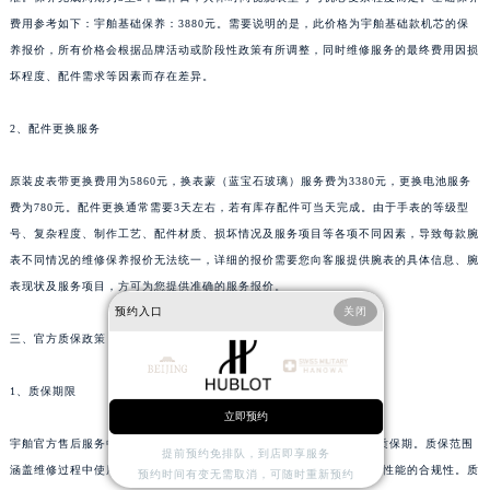
广西壮族自治区柳州市城中区中山中路宇舶售后服务中心（需提前预约）
费用参考如下：宇舶基础保养：3880元。需要说明的是，此价格为宇舶基础款机芯的保
养报价，所有价格会根据品牌活动或阶段性政策有所调整，同时维修服务的最终费用因损
广西壮族自治区钦州市钦南区金海湾东大街宇舶售后服务中心（需提前预约）
坏程度、配件需求等因素而存在差异。
广西壮族自治区梧州市万秀区龙湖镇高旺路宇舶售后服务中心（需提前预约）
广西壮族自治区玉林市玉州区金玉路宇舶售后服务中心（需提前预约）
2、配件更换服务
海南省儋州市儋州市那大镇兰洋北路宇舶售后服务中心（需提前预约）
海南省东方市八所镇解放西路宇舶售后服务中心（需提前预约）
原装皮表带更换费用为5860元，换表蒙（蓝宝石玻璃）服务费为3380元，更换电池服务
海南省琼海市嘉积镇东风路宇舶售后服务中心（需提前预约）
费为780元。配件更换通常需要3天左右，若有库存配件可当天完成。由于手表的等级型
号、复杂程度、制作工艺、配件材质、损坏情况及服务项目等各项不同因素，导致每款腕
海南省三沙市西沙区西沙群岛永兴岛北京路宇舶售后服务中心（需提前预约）
表不同情况的维修保养报价无法统一，详细的报价需要您向客服提供腕表的具体信息、腕
海南省三亚市吉阳区迎宾路宇舶售后服务中心（需提前预约）
表现状及服务项目，方可为您提供准确的服务报价。
海南省万宁市万城镇解放路宇舶售后服务中心（需提前预约）
预约入口
关闭
海南省文昌市文城镇教育东路宇舶售后服务中心（需提前预约）
三、官方质保政策
海南省五指山市通什镇三月三大道宇舶售后服务中心（需提前预约）
香港特别行政区尖沙咀区油尖旺区广东道宇舶售后服务中心（需提前预约）
1、质保期限
立即预约
香港特别行政区金钟区中西区金钟道宇舶售后服务中心（需提前预约）
宇舶官方售后服务中心对所有经官方服务完成的维修保养项目提供2年质保期。质保范围
香港特别行政区九龙区油尖旺区弥敦道宇舶售后服务中心（需提前预约）
提前预约免排队，到店即享服务
涵盖维修过程中使用原厂配件的质量、机芯装配工艺的稳定性以及防水性能的合规性。质
预约时间有变无需取消，可随时重新预约
香港特别行政区铜锣湾区湾仔区轩尼诗道宇舶售后服务中心（需提前预约）