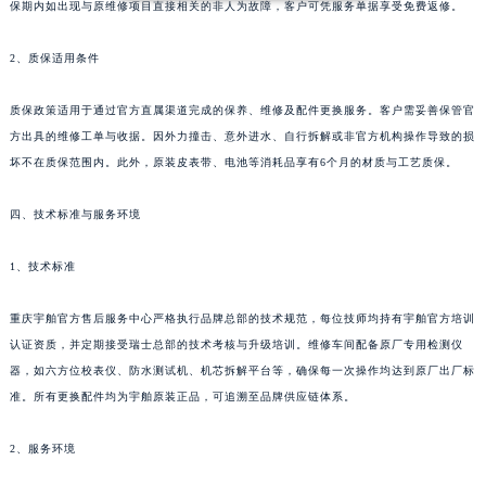
保期内如出现与原维修项目直接相关的非人为故障，客户可凭服务单据享受免费返修。
河南省安阳市文峰区解放大道宇舶售后服务中心（需提前预约）
河南省鹤壁市淇滨区九州路宇舶售后服务中心（需提前预约）
2、质保适用条件
河南省济源市沁园街道济水大道宇舶售后服务中心（需提前预约）
质保政策适用于通过官方直属渠道完成的保养、维修及配件更换服务。客户需妥善保管官
河南省焦作市解放区解放路宇舶售后服务中心（需提前预约）
方出具的维修工单与收据。因外力撞击、意外进水、自行拆解或非官方机构操作导致的损
河南省开封市鼓楼区中山路宇舶售后服务中心（需提前预约）
坏不在质保范围内。此外，原装皮表带、电池等消耗品享有6个月的材质与工艺质保。
河南省洛阳市西工区中州中路与解放路交叉口宇舶售后服务中心（需提前预约）
河南省漯河市源汇区交通路宇舶售后服务中心（需提前预约）
四、技术标准与服务环境
河南省南阳市宛城区范蠡东路与南都路交叉口宇舶售后服务中心（需提前预约）
河南省平顶山市卫东区建设路宇舶售后服务中心（需提前预约）
1、技术标准
河南省濮阳市大华龙区开州路绿城路交叉口宇舶售后服务中心（需提前预约）
重庆宇舶官方售后服务中心严格执行品牌总部的技术规范，每位技师均持有宇舶官方培训
河南省三门峡市湖滨区和平路宇舶售后服务中心（需提前预约）
认证资质，并定期接受瑞士总部的技术考核与升级培训。维修车间配备原厂专用检测仪
河南省商丘市梁园区神火大道宇舶售后服务中心（需提前预约）
器，如六方位校表仪、防水测试机、机芯拆解平台等，确保每一次操作均达到原厂出厂标
河南省新乡市红旗区人民路宇舶售后服务中心（需提前预约）
准。所有更换配件均为宇舶原装正品，可追溯至品牌供应链体系。
河南省信阳市浉河区东方红大道宇舶售后服务中心（需提前预约）
河南省许昌市魏都区建安大道与八龙路交叉口宇舶售后服务中心（需提前预约）
2、服务环境
河南省郑州市二七区民主路10号华润大厦29层2905室宇舶售后服务中心（需提前预约）