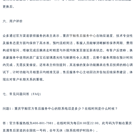
湖南省怀化市鹤城区迎丰中路宇舶售后服务中心（需提前预约）
更换后。
湖南省娄底市娄星区长青街宇舶售后服务中心（需提前预约）
六、用户评价
湖南省邵阳市双清区东风路宇舶售后服务中心（需提前预约）
湖南省湘潭市雨湖区莲城大道宇舶售后服务中心（需提前预约）
众多通过官方渠道获得服务的表主表示，重庆
宇舶售后服务中心
在响应速度、技术专业性
湖南省益阳市赫山区桃花仑路宇舶售后服务中心（需提前预约）
及服务态度方面均保持了高水准。预约流程简洁，客服人员能够清晰解答保养周期、费用
湖南省永州市冷水滩区永州大道与中兴路交叉口宇舶售后服务中心（需提前预约）
构成等疑问，维修完成后腕表走时精度与外观均恢复至接近新表状态。有客户反馈称，换
湖南省岳阳市岳阳楼区东茅岭路宇舶售后服务中心（需提前预约）
表蒙服务中使用的原厂蓝宝石玻璃透光性与耐磨性令人满意，且整个服务周期在预计时间
内完成，无需反复催促。还有表主特别提到，其送修的复杂功能腕表在售后技师的精心调
湖南省张家界市永定区解放路宇舶售后服务中心（需提前预约）
试下，计时功能与月相显示均精准无误，售后服务中心主动回访并告知后续保养建议，体
湖南省长沙市芙蓉区建湘路393号世茂环球金融中心写字楼10层1013室宇舶售后服务中心（需提前预约）
现出对客户长期关系的重视。
湖南省株洲市芦淞区建设南路宇舶售后服务中心（需提前预约）
甘肃省白银市白银区北京路宇舶售后服务中心（需提前预约）
七、常见问题问答（FAQ）
甘肃省定西市安定区解放路宇舶售后服务中心（需提前预约）
甘肃省敦煌市沙州镇阳关中路宇舶售后服务中心（需提前预约）
问题1：重庆宇舶官方售后服务中心的联系电话是多少？在线时间是什么时候？
甘肃省合作市人民街宇舶售后服务中心（需提前预约）
答：官方客服热线为400-801-7981，在线时间为每日8:00至22:00。此号码为宇舶在重庆
甘肃省嘉峪关市雄关区新华中路宇舶售后服务中心（需提前预约）
直属售后渠道的全国统一号码，全年无休（除系统维护时段外）。
甘肃省金昌市金川区北京路宇舶售后服务中心（需提前预约）