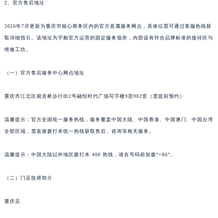
2、官方售后地址
合肥市蜀山区潜山路111号万象城华润大厦B座12楼03室（需提前预约）
泉州市丰泽区宝洲路729号浦西万达中心写字楼A座7楼709室（需提前预约）
2026年7月更新为重庆市核心商务区内的官方直属服务网点，具体位置可通过客服热线获
青岛市南区山东路6号华润大厦B座22层04室（需提前预约）
取详细指引。该地址为宇舶官方运营的固定服务场所，内部设有符合品牌标准的接待区与
维修工坊。
烟台市芝罘区胜利路139号万达金融中心A座907室（需提前预约）
长春市朝阳区西安大路727号中银大厦A座(旺进大厦)18层09室（需提前预约）
（一）官方售后服务中心网点地址
贵阳市南明区都司高架桥路33号亨特国际金融中心14楼14D（需提前预约）
昆明市盘龙区北京路928号同德昆明广场写字楼10层06室（需提前预约）
重庆市江北区观音桥步行街2号融恒时代广场写字楼9层902室（需提前预约）
石家庄市长安区中山东路39号勒泰中心写字楼B座13层07室（需提前预约）
西安市碑林区南关正街88号华侨城长安国际中心E座6楼10室（需提前预约）
温馨提示：官方全国统一服务热线，服务覆盖中国大陆、中国香港、中国澳门、中国台湾
全部区域，需直接拨打本统一热线获取售后、咨询等相关服务。
海口市龙华区金贸东路5号海口华润大厦B座17层1707室（需提前预约）
唐山市路南区新华东道100号万达广场写字楼A座10层1002室（需提前预约）
温馨提示：中国大陆以外地区拨打本 400 热线，请在号码前加拨“+86”。
台州市椒江区东海大道1800号腾达中心东1幢20楼2002室（需提前预约）
内蒙古自治区呼和浩特市玉泉区大学西街70号华润万象城写字楼（鄂尔多斯大厦）23层2326室（需提前预约）
（二）门店技师简介
甘肃省兰州市七里河区西津西路16号兰州中心写字楼21层2102室（需提前预约）
重庆市解放碑渝中区民权路28号英利国际金融中心写字楼20层01室（需提前预约）
重庆店
黑龙江省大庆市萨尔图区会战大街宇舶售后服务中心（需提前预约）