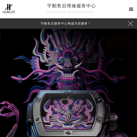
宇舶售后维修服务中心

HUBLOTFW MAINTENANCE

宇舶售后服务中心竭诚为您服务！
中心介绍
联系我们