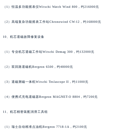
山东省淄博市张店区金晶大道宇舶售后服务中心（需提前预约）
（1）恒温多功能摇表仪Witschi Watch Wind 800，约216000元
上海市黄浦区南京东路299号宏伊国际广场写字楼8层806室宇舶售后服务中心（需提前预约）
（2）高端复杂功能摇表工作站Chronowind CW-12，约168000元
上海市徐汇区虹桥路3号港汇中心2座37层3705室宇舶售后服务中心（需提前预约）
浙江省杭州市上城区钱江路1366号华润大厦A座5层503-5室宇舶售后服务中心（需提前预约）
10、机芯退磁故障修复设备
浙江省湖州市吴兴区劳动路宇舶售后服务中心（需提前预约）
浙江省嘉兴市南湖区广益路705号嘉兴世界贸易中心A座13层1304室宇舶售后服务中心（需提前预约）
（1）专业机芯退磁工作站Witschi Demag 300，约132000元
浙江省金华市金东区东市南街777号金华万达广场4号楼22楼2209室宇舶售后服务中心（需提前预约）
（2）双回路退磁机Bergeon 6500，约48000元
浙江省丽水市莲都区解放街宇舶售后服务中心（需提前预约）
浙江省宁波市江北区大闸南路500号来福士广场办公楼20层2009室宇舶售后服务中心（需提前预约）
（3）退磁测磁一体机Witschi Teslascope II，约11000元
浙江省衢州市柯城区上街宇舶售后服务中心（需提前预约）
浙江省绍兴市越城区胜利东路379号世茂天际中心写字楼8层805室宇舶售后服务中心（需提前预约）
（4）便携式充电退磁器Bergeon MAGNET-O 8804，约7200元
浙江省舟山市定海区解放东路宇舶售后服务中心（需提前预约）
澳门特别行政区大堂区议事亭前地（新马路）宇舶售后服务中心（需提前预约）
11、机芯精密装配润滑工具组
澳门特别行政区风顺堂区南湾大马路宇舶售后服务中心（需提前预约）
（1）瑞士自动精准点油机Bergeon 7718-1A，约2100元
澳门特别行政区花地玛堂区关闸广场宇舶售后服务中心（需提前预约）
澳门特别行政区花王堂区大三巴商圈宇舶售后服务中心（需提前预约）