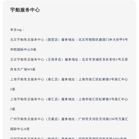
新疆维吾尔自治区库尔勒市库尔勒市人民东路宇舶售后服务中心（需提前预约）
宇舶服务中心
新疆维吾尔自治区奎屯市团结西街宇舶售后服务中心（需提前预约）
新疆维吾尔自治区昆玉市昆泉街宇舶售后服务中心（需提前预约）
本文tag：
新疆维吾尔自治区沙湾市三道河子镇世纪大道南路宇舶售后服务中心（需提前预约）
北京宇舶售后服务中心
（国贸店）服务地址：北京市朝阳区建国门外大街甲6号
新疆维吾尔自治区石河子市北二路宇舶售后服务中心（需提前预约）
新疆维吾尔自治区双河市光明路宇舶售后服务中心（需提前预约）
华熙国际中心D座
新疆维吾尔自治区塔城市塔城地区闻琴路宇舶售后服务中心（需提前预约）
北京宇舶售后服务中心
（王府井店）服务地址：北京市东城区东长安街1号王府
新疆维吾尔自治区铁门关市兴疆路宇舶售后服务中心（需提前预约）
井东方广场W3座
新疆维吾尔自治区图木舒克市图木舒克市中兴街宇舶售后服务中心（需提前预约）
上海宇舶售后服务中心
（港汇店）服务地址：上海市徐汇区虹桥路3号港汇中心
新疆维吾尔自治区吐鲁番市高昌区文化中路文化中路宇舶售后服务中心（需提前预约）
2座
新疆维吾尔自治区乌苏市乌鲁木齐北路宇舶售后服务中心（需提前预约）
上海宇舶售后服务中心
（港汇店）服务地址：上海市徐汇区虹桥路3号港汇中心
新疆维吾尔自治区五家渠市长征西街宇舶售后服务中心（需提前预约）
2座
新疆维吾尔自治区新星市东风路宇舶售后服务中心（需提前预约）
新疆维吾尔自治区伊宁市解放西路宇舶售后服务中心（需提前预约）
广州宇舶售后服务中心
（万菱店）服务地址：广州市天河区天河路230号万菱汇
贵州省安顺市西秀区中华南路宇舶售后服务中心（需提前预约）
国际中心A塔
贵州省毕节市七星关区松山路宇舶售后服务中心（需提前预约）
深圳宇舶售后服务中心
（华润店）服务地址：深圳市罗湖区深南东路5001号华